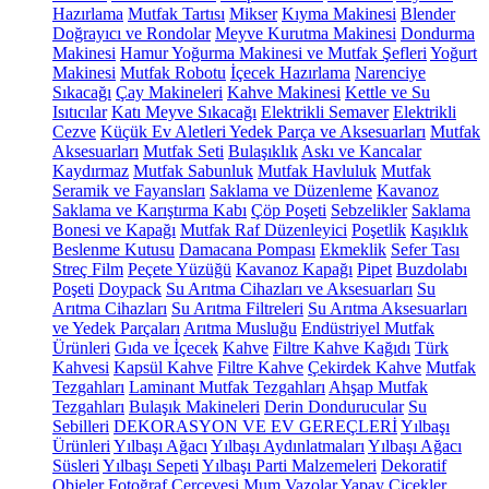
Hazırlama
Mutfak Tartısı
Mikser
Kıyma Makinesi
Blender
Doğrayıcı ve Rondolar
Meyve Kurutma Makinesi
Dondurma
Makinesi
Hamur Yoğurma Makinesi ve Mutfak Şefleri
Yoğurt
Makinesi
Mutfak Robotu
İçecek Hazırlama
Narenciye
Sıkacağı
Çay Makineleri
Kahve Makinesi
Kettle ve Su
Isıtıcılar
Katı Meyve Sıkacağı
Elektrikli Semaver
Elektrikli
Cezve
Küçük Ev Aletleri Yedek Parça ve Aksesuarları
Mutfak
Aksesuarları
Mutfak Seti
Bulaşıklık
Askı ve Kancalar
Kaydırmaz
Mutfak Sabunluk
Mutfak Havluluk
Mutfak
Seramik ve Fayansları
Saklama ve Düzenleme
Kavanoz
Saklama ve Karıştırma Kabı
Çöp Poşeti
Sebzelikler
Saklama
Bonesi ve Kapağı
Mutfak Raf Düzenleyici
Poşetlik
Kaşıklık
Beslenme Kutusu
Damacana Pompası
Ekmeklik
Sefer Tası
Streç Film
Peçete Yüzüğü
Kavanoz Kapağı
Pipet
Buzdolabı
Poşeti
Doypack
Su Arıtma Cihazları ve Aksesuarları
Su
Arıtma Cihazları
Su Arıtma Filtreleri
Su Arıtma Aksesuarları
ve Yedek Parçaları
Arıtma Musluğu
Endüstriyel Mutfak
Ürünleri
Gıda ve İçecek
Kahve
Filtre Kahve Kağıdı
Türk
Kahvesi
Kapsül Kahve
Filtre Kahve
Çekirdek Kahve
Mutfak
Tezgahları
Laminant Mutfak Tezgahları
Ahşap Mutfak
Tezgahları
Bulaşık Makineleri
Derin Dondurucular
Su
Sebilleri
DEKORASYON VE EV GEREÇLERİ
Yılbaşı
Ürünleri
Yılbaşı Ağacı
Yılbaşı Aydınlatmaları
Yılbaşı Ağacı
Süsleri
Yılbaşı Sepeti
Yılbaşı Parti Malzemeleri
Dekoratif
Objeler
Fotoğraf Çerçevesi
Mum
Vazolar
Yapay Çiçekler