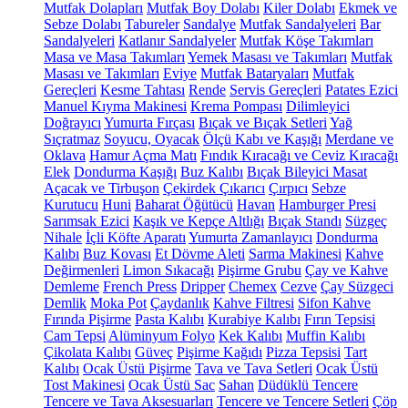
Mutfak Dolapları
Mutfak Boy Dolabı
Kiler Dolabı
Ekmek ve
Sebze Dolabı
Tabureler
Sandalye
Mutfak Sandalyeleri
Bar
Sandalyeleri
Katlanır Sandalyeler
Mutfak Köşe Takımları
Masa ve Masa Takımları
Yemek Masası ve Takımları
Mutfak
Masası ve Takımları
Eviye
Mutfak Bataryaları
Mutfak
Gereçleri
Kesme Tahtası
Rende
Servis Gereçleri
Patates Ezici
Manuel Kıyma Makinesi
Krema Pompası
Dilimleyici
Doğrayıcı
Yumurta Fırçası
Bıçak ve Bıçak Setleri
Yağ
Sıçratmaz
Soyucu, Oyacak
Ölçü Kabı ve Kaşığı
Merdane ve
Oklava
Hamur Açma Matı
Fındık Kıracağı ve Ceviz Kıracağı
Elek
Dondurma Kaşığı
Buz Kalıbı
Bıçak Bileyici Masat
Açacak ve Tirbuşon
Çekirdek Çıkarıcı
Çırpıcı
Sebze
Kurutucu
Huni
Baharat Öğütücü
Havan
Hamburger Presi
Sarımsak Ezici
Kaşık ve Kepçe Altlığı
Bıçak Standı
Süzgeç
Nihale
İçli Köfte Aparatı
Yumurta Zamanlayıcı
Dondurma
Kalıbı
Buz Kovası
Et Dövme Aleti
Sarma Makinesi
Kahve
Değirmenleri
Limon Sıkacağı
Pişirme Grubu
Çay ve Kahve
Demleme
French Press
Dripper
Chemex
Cezve
Çay Süzgeci
Demlik
Moka Pot
Çaydanlık
Kahve Filtresi
Sifon Kahve
Fırında Pişirme
Pasta Kalıbı
Kurabiye Kalıbı
Fırın Tepsisi
Cam Tepsi
Alüminyum Folyo
Kek Kalıbı
Muffin Kalıbı
Çikolata Kalıbı
Güveç
Pişirme Kağıdı
Pizza Tepsisi
Tart
Kalıbı
Ocak Üstü Pişirme
Tava ve Tava Setleri
Ocak Üstü
Tost Makinesi
Ocak Üstü Sac
Sahan
Düdüklü Tencere
Tencere ve Tava Aksesuarları
Tencere ve Tencere Setleri
Çöp