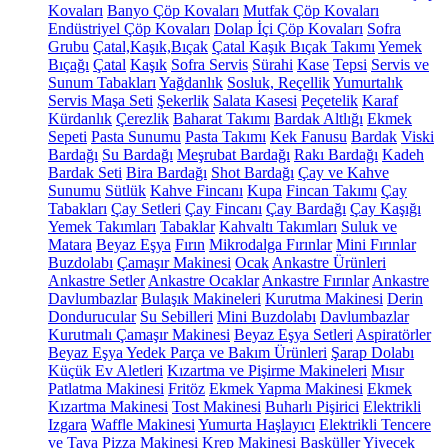
Kovaları
Banyo Çöp Kovaları
Mutfak Çöp Kovaları
Endüstriyel Çöp Kovaları
Dolap İçi Çöp Kovaları
Sofra
Grubu
Çatal,Kaşık,Bıçak
Çatal Kaşık Bıçak Takımı
Yemek
Bıçağı
Çatal
Kaşık
Sofra Servis
Sürahi
Kase
Tepsi
Servis ve
Sunum Tabakları
Yağdanlık
Sosluk, Reçellik
Yumurtalık
Servis Maşa Seti
Şekerlik
Salata Kasesi
Peçetelik
Karaf
Kürdanlık
Çerezlik
Baharat Takımı
Bardak Altlığı
Ekmek
Sepeti
Pasta Sunumu
Pasta Takımı
Kek Fanusu
Bardak
Viski
Bardağı
Su Bardağı
Meşrubat Bardağı
Rakı Bardağı
Kadeh
Bardak Seti
Bira Bardağı
Shot Bardağı
Çay ve Kahve
Sunumu
Sütlük
Kahve Fincanı
Kupa
Fincan Takımı
Çay
Tabakları
Çay Setleri
Çay Fincanı
Çay Bardağı
Çay Kaşığı
Yemek Takımları
Tabaklar
Kahvaltı Takımları
Suluk ve
Matara
Beyaz Eşya
Fırın
Mikrodalga Fırınlar
Mini Fırınlar
Buzdolabı
Çamaşır Makinesi
Ocak
Ankastre Ürünleri
Ankastre Setler
Ankastre Ocaklar
Ankastre Fırınlar
Ankastre
Davlumbazlar
Bulaşık Makineleri
Kurutma Makinesi
Derin
Dondurucular
Su Sebilleri
Mini Buzdolabı
Davlumbazlar
Kurutmalı Çamaşır Makinesi
Beyaz Eşya Setleri
Aspiratörler
Beyaz Eşya Yedek Parça ve Bakım Ürünleri
Şarap Dolabı
Küçük Ev Aletleri
Kızartma ve Pişirme Makineleri
Mısır
Patlatma Makinesi
Fritöz
Ekmek Yapma Makinesi
Ekmek
Kızartma Makinesi
Tost Makinesi
Buharlı Pişirici
Elektrikli
Izgara
Waffle Makinesi
Yumurta Haşlayıcı
Elektrikli Tencere
ve Tava
Pizza Makinesi
Krep Makinesi
Basküller
Yiyecek