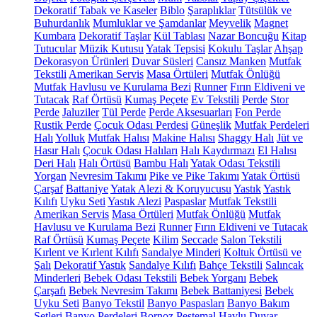
Dekoratif Tabak ve Kaseler
Biblo
Şaraplıklar
Tütsülük ve
Buhurdanlık
Mumluklar ve Şamdanlar
Meyvelik
Magnet
Kumbara
Dekoratif Taşlar
Kül Tablası
Nazar Boncuğu
Kitap
Tutucular
Müzik Kutusu
Yatak Tepsisi
Kokulu Taşlar
Ahşap
Dekorasyon Ürünleri
Duvar Süsleri
Cansız Manken
Mutfak
Tekstili
Amerikan Servis
Masa Örtüleri
Mutfak Önlüğü
Mutfak Havlusu ve Kurulama Bezi
Runner
Fırın Eldiveni ve
Tutacak
Raf Örtüsü
Kumaş Peçete
Ev Tekstili
Perde
Stor
Perde
Jaluziler
Tül Perde
Perde Aksesuarları
Fon Perde
Rustik Perde
Çocuk Odası Perdesi
Güneşlik
Mutfak Perdeleri
Halı
Yolluk
Mutfak Halısı
Makine Halısı
Shaggy Halı
Jüt ve
Hasır Halı
Çocuk Odası Halıları
Halı Kaydırmazı
El Halısı
Deri Halı
Halı Örtüsü
Bambu Halı
Yatak Odası Tekstili
Yorgan
Nevresim Takımı
Pike ve Pike Takımı
Yatak Örtüsü
Çarşaf
Battaniye
Yatak Alezi & Koruyucusu
Yastık
Yastık
Kılıfı
Uyku Seti
Yastık Alezi
Paspaslar
Mutfak Tekstili
Amerikan Servis
Masa Örtüleri
Mutfak Önlüğü
Mutfak
Havlusu ve Kurulama Bezi
Runner
Fırın Eldiveni ve Tutacak
Raf Örtüsü
Kumaş Peçete
Kilim
Seccade
Salon Tekstili
Kırlent ve Kırlent Kılıfı
Sandalye Minderi
Koltuk Örtüsü ve
Şalı
Dekoratif Yastık
Sandalye Kılıfı
Bahçe Tekstili
Salıncak
Minderleri
Bebek Odası Tekstili
Bebek Yorganı
Bebek
Çarşafı
Bebek Nevresim Takımı
Bebek Battaniyesi
Bebek
Uyku Seti
Banyo Tekstil
Banyo Paspasları
Banyo Bakım
Setleri
Banyo Perdeleri
Bornoz
Peştemal
Havlu
Duvar