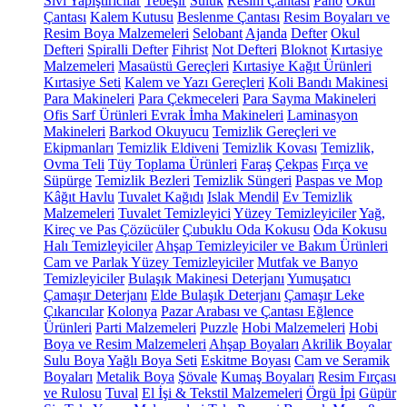
Sıvı Yapıştırıcılar
Tebeşir
Suluk
Resim Çantası
Pano
Okul
Çantası
Kalem Kutusu
Beslenme Çantası
Resim Boyaları ve
Resim Boya Malzemeleri
Selobant
Ajanda
Defter
Okul
Defteri
Spiralli Defter
Fihrist
Not Defteri
Bloknot
Kırtasiye
Malzemeleri
Masaüstü Gereçleri
Kırtasiye Kağıt Ürünleri
Kırtasiye Seti
Kalem ve Yazı Gereçleri
Koli Bandı Makinesi
Para Makineleri
Para Çekmeceleri
Para Sayma Makineleri
Ofis Sarf Ürünleri
Evrak İmha Makineleri
Laminasyon
Makineleri
Barkod Okuyucu
Temizlik Gereçleri ve
Ekipmanları
Temizlik Eldiveni
Temizlik Kovası
Temizlik,
Ovma Teli
Tüy Toplama Ürünleri
Faraş
Çekpas
Fırça ve
Süpürge
Temizlik Bezleri
Temizlik Süngeri
Paspas ve Mop
Kâğıt Havlu
Tuvalet Kağıdı
Islak Mendil
Ev Temizlik
Malzemeleri
Tuvalet Temizleyici
Yüzey Temizleyiciler
Yağ,
Kireç ve Pas Çözücüler
Çubuklu Oda Kokusu
Oda Kokusu
Halı Temizleyiciler
Ahşap Temizleyiciler ve Bakım Ürünleri
Cam ve Parlak Yüzey Temizleyiciler
Mutfak ve Banyo
Temizleyiciler
Bulaşık Makinesi Deterjanı
Yumuşatıcı
Çamaşır Deterjanı
Elde Bulaşık Deterjanı
Çamaşır Leke
Çıkarıcılar
Kolonya
Pazar Arabası ve Çantası
Eğlence
Ürünleri
Parti Malzemeleri
Puzzle
Hobi Malzemeleri
Hobi
Boya ve Resim Malzemeleri
Ahşap Boyaları
Akrilik Boyalar
Sulu Boya
Yağlı Boya Seti
Eskitme Boyası
Cam ve Seramik
Boyaları
Metalik Boya
Şövale
Kumaş Boyaları
Resim Fırçası
ve Rulosu
Tuval
El İşi & Tekstil Malzemeleri
Örgü İpi
Güpür