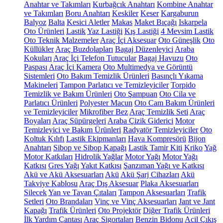
Anahtar ve Takımları
Kurbağcık Anahtarı
Kombine Anahtar
ve Takımları
Boru Anahtarı
Keskiler
Keser
Kargaburun
Balyoz
Balta
Kesici Aletler
Makas
Maket Bıçağı
Iskarpela
Oto Ürünleri
Lastik
Yaz Lastiği
Kış Lastiği
4 Mevsim Lastik
Oto Teknik Malzemeler
Araç İçi Aksesuar
Oto Güneşlik
Oto
Küllükler
Araç Buzdolapları
Bagaj Düzenleyici
Araba
Kokuları
Araç İçi Telefon Tutucular
Bagaj Havuzu
Oto
Paspası
Araç İçi Kamera
Oto Multimedya ve Görüntü
Sistemleri
Oto Bakım Temizlik Ürünleri
Basınçlı Yıkama
Makineleri
Tampon Parlatıcı ve Temizleyiciler
Torpido
Temizlik ve Bakım Ürünleri
Oto Şampuan
Oto Cila ve
Parlatıcı Ürünleri
Polyester Macun
Oto Cam Bakım Ürünleri
ve Temizleyiciler
Mikrofiber Bez
Araç Temizlik Seti
Araç
Boyaları
Araç Süpürgeleri
Araba Çizik Giderici
Motor
Temizleyici ve Bakım Ürünleri
Radyatör Temizleyiciler
Oto
Koltuk Kılıfı
Lastik Ekipmanları
Hava Kompresörü
Bijon
Anahtarı
Sibop ve Sibop Kapağı
Lastik Tamir Kiti
Kriko
Yağ
Motor Katkıları
Hidrolik Yağlar
Motor Yağı
Motor Yağı
Katkısı
Gres Yağı
Yakıt Katkısı
Şanzıman Yağı ve Katkısı
Akü ve Akü Aksesuarları
Akü
Akü Şarj Cihazları
Akü
Takviye Kablosu
Araç Dış Aksesuar
Plaka Aksesuarları
Silecek
Yan ve Tavan Çıtaları
Tampon Aksesuarları
Trafik
Setleri
Oto Brandaları
Vinç ve Vinç Aksesuarları
Jant ve Jant
Kapağı
Trafik Ürünleri
Oto Projektör
Diğer Trafik Ürünleri
İlk Yardım Çantası
Araç Sigortaları
Benzin Bidonu
Acil Çıkış