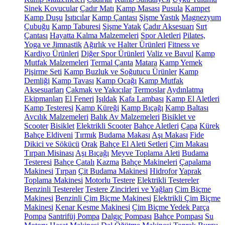
Sinek Kovucular
Çadır Matı
Kamp Masası
Pusula
Kampet
Kamp Duşu
Isıtıcılar
Kamp Çantası
Şişme Yastık
Magnezyum
Çubuğu
Kamp Taburesi
Şişme Yatak
Çadır Aksesuarı
Sırt
Çantası
Hayatta Kalma Malzemeleri
Spor Aletleri
Pilates,
Yoga ve Jimnastik
Ağırlık ve Halter Ürünleri
Fitness ve
Kardiyo Ürünleri
Diğer Spor Ürünleri
Valiz ve Bavul
Kamp
Mutfak Malzemeleri
Termal Çanta
Matara
Kamp Yemek
Pişirme Seti
Kamp Buzluk ve Soğutucu Ürünler
Kamp
Demliği
Kamp Tavası
Kamp Ocağı
Kamp Mutfak
Aksesuarları
Çakmak ve Yakıcılar
Termoslar
Aydınlatma
Ekipmanları
El Feneri
Işıldak
Kafa Lambası
Kamp El Aletleri
Kamp Testeresi
Kamp Küreği
Kamp Bıçağı
Kamp Baltası
Avcılık Malzemeleri
Balık Av Malzemeleri
Bisiklet ve
Scooter
Bisiklet
Elektrikli Scooter
Bahçe Aletleri
Çapa
Kürek
Bahçe Eldiveni
Tırmık
Budama Makası
Aşı Makası
Fide
Dikici ve Sökücü
Orak
Bahçe El Aleti Setleri
Çim Makası
Tırpan Misinası
Aşı Bıçağı
Meyve Toplama Aleti
Budama
Testeresi
Bahçe Çatalı
Kazma
Bahçe Makineleri
Çapalama
Makinesi
Tırpan
Çit Budama Makinesi
Hidrofor
Yaprak
Toplama Makinesi
Motorlu Testere
Elektrikli Testereler
Benzinli Testereler
Testere Zincirleri ve Yağları
Çim Biçme
Makinesi
Benzinli Çim Biçme Makinesi
Elektrikli Çim Biçme
Makinesi
Kenar Kesme Makinesi
Çim Biçme Yedek Parça
Pompa
Santrifüj Pompa
Dalgıç Pompası
Bahçe Pompası
Su