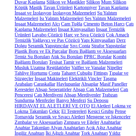
Duvar Kaplama
Silikon ve Mastikler
Silikon
Mum Silikon
Köpük
Mastik
Tavan Ürünleri
Kartonpiyer
Tavan Kaplama
İnşaat ve İzolasyon
İzolasyon Malzemeleri
Su Yalıtım
Malzemeleri
Isı Yalıtım Malzemeleri
Ses Yalıtım Malzemeleri
İnşaat Malzemeleri
Alçı
Cam Tuğla
Çimento
Beton Harcı
Çatı
Kaplama Malzemeleri
İnşaat Kimyasalları
İnşaat Temizlik
Ürünleri
Lavabo Çözücü
Harç ve Sıva Çözücü
Çok Amaçlı
Temizlik
Yağlayıcı ve Pas Çözücü
Yapı Kimyasalları
Derz
Dolgu
Seramik Yapıştırıcılar
Sıvı Conta
Strafor Yapıştırılar
Plastik Boru ve Ek Parçalar
Boru Bağlantı ve Aksesuarları
Temiz Su Boruları
Atık Su Boruları
PPRC Borular
Kombi
Bağlantı Boruları
Tesisat Tamir ve Bağlantı Malzemeleri
Musluk Uzatma
Regülatörler
Valfler ve Vanalar
Nipeller
Tahliye Hortumu
Conta
Taharet Çubuğu
Fittings
Tıpalar ve
Süzgeçler
İnşaat Makineleri
Elektrikli Vinçler
Taşıma
Arabaları
Caraskallar
Havlupanlar
Ahşaplar
Masif Paneller
Keresteler
Ahşap Seperatörler
Ahşap Çatı Malzemeleri
Çatı
Penceresi
Çatı Merdiveni
Ahşap Merdivenler
Trabzan
Sundurma
Menfezler
Banyo Menfezi
Su Deposu
HIRDAVAT EL ALETLERİ VE OTO
El Aletleri
Lokma ve
Lokma Takımları
Çekiç
El Testereleri
Kesici Grubu
Pense
Tornavida
Seramik ve Sıvacı Aletleri
Mengene ve İşkenceler
Zımbalar ve Aksesuarları
Zımpara ve Eğeler
Anahtarlar
Anahtar Takımları
Alyan Anahtarları
Açık Ağız Anahtar
İngiliz Anahtarı
İki Ağızlı Anahtar
Tork Anahtarı
Yıldız