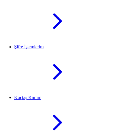
Şifre İşlemlerim
Koçtaş Kartım