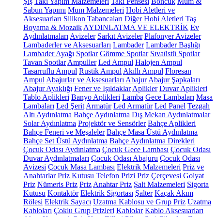
Şiş
Takı Yapım Malzemeleri
Takı Pensesi
Boncuk
Mum &
Sabun Yapımı
Mum Malzemeleri
Hobi Aletleri ve
Aksesuarları
Silikon Tabancaları
Diğer Hobi Aletleri
Taş
Boyama & Mozaik
AYDINLATMA VE ELEKTRİK
Ev
Aydınlatmaları
Avizeler
Sarkıt Avizeler
Plafonyer Avizeler
Lambaderler ve Aksesuarları
Lambader
Lambader Başlığı
Lambader Ayağı
Spotlar
Gömme Spotlar
Sıvaüstü Spotlar
Tavan Spotlar
Ampuller
Led Ampul
Halojen Ampul
Tasarruflu Ampul
Rustik Ampul
Akıllı Ampul
Floresan
Ampul
Abajurlar ve Aksesuarları
Abajur
Abajur Şapkaları
Abajur Ayaklığı
Fener ve Işıldaklar
Aplikler
Duvar Aplikleri
Tablo Aplikleri
Banyo Aplikleri
Lamba
Gece Lambaları
Masa
Lambaları
Led Şerit
Armatür
Led Armatür
Led Panel
Tezgah
Altı Aydınlatma
Bahçe Aydınlatma
Dış Mekan Aydınlatmalar
Solar Aydınlatma
Projektör ve Sensörler
Bahçe Aplikleri
Bahçe Feneri ve Meşaleler
Bahçe Masa Üstü Aydınlatma
Bahçe Set Üstü Aydınlatma
Bahçe Aydınlatma Direkleri
Çocuk Odası Aydınlatma
Çocuk Gece Lambası
Çocuk Odası
Duvar Aydınlatmaları
Çocuk Odası Abajuru
Çocuk Odası
Avizesi
Çocuk Masa Lambası
Elektrik Malzemeleri
Priz ve
Anahtarlar
Priz Kutusu
Telefon Prizi
Priz Çerçevesi
Golyat
Priz
Nümeris Priz
Priz
Anahtar Priz
Şalt Malzemeleri
Sigorta
Kutusu
Kontaktör
Elektrik Sigortası
Şalter
Kaçak Akım
Rölesi
Elektrik Sayacı
Uzatma Kablosu ve Grup Priz
Uzatma
Kabloları
Çoklu Grup Prizleri
Kablolar
Kablo Aksesuarları