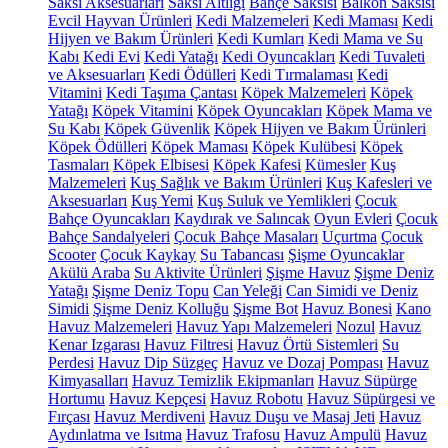
Saksı Aksesuarları
Saksı Altlığı
Bahçe Saksısı
Balkon Saksısı
Evcil Hayvan Ürünleri
Kedi Malzemeleri
Kedi Maması
Kedi
Hijyen ve Bakım Ürünleri
Kedi Kumları
Kedi Mama ve Su
Kabı
Kedi Evi
Kedi Yatağı
Kedi Oyuncakları
Kedi Tuvaleti
ve Aksesuarları
Kedi Ödülleri
Kedi Tırmalaması
Kedi
Vitamini
Kedi Taşıma Çantası
Köpek Malzemeleri
Köpek
Yatağı
Köpek Vitamini
Köpek Oyuncakları
Köpek Mama ve
Su Kabı
Köpek Güvenlik
Köpek Hijyen ve Bakım Ürünleri
Köpek Ödülleri
Köpek Maması
Köpek Kulübesi
Köpek
Tasmaları
Köpek Elbisesi
Köpek Kafesi
Kümesler
Kuş
Malzemeleri
Kuş Sağlık ve Bakım Ürünleri
Kuş Kafesleri ve
Aksesuarları
Kuş Yemi
Kuş Suluk ve Yemlikleri
Çocuk
Bahçe Oyuncakları
Kaydırak ve Salıncak
Oyun Evleri
Çocuk
Bahçe Sandalyeleri
Çocuk Bahçe Masaları
Uçurtma
Çocuk
Scooter
Çocuk Kaykay
Su Tabancası
Şişme Oyuncaklar
Akülü Araba
Su Aktivite Ürünleri
Şişme Havuz
Şişme Deniz
Yatağı
Şişme Deniz Topu
Can Yeleği
Can Simidi ve Deniz
Simidi
Şişme Deniz Kolluğu
Şişme Bot
Havuz Bonesi
Kano
Havuz Malzemeleri
Havuz Yapı Malzemeleri
Nozul
Havuz
Kenar Izgarası
Havuz Filtresi
Havuz Örtü Sistemleri
Su
Perdesi
Havuz Dip Süzgeç
Havuz ve Dozaj Pompası
Havuz
Kimyasalları
Havuz Temizlik Ekipmanları
Havuz Süpürge
Hortumu
Havuz Kepçesi
Havuz Robotu
Havuz Süpürgesi ve
Fırçası
Havuz Merdiveni
Havuz Duşu ve Masaj Jeti
Havuz
Aydınlatma ve Isıtma
Havuz Trafosu
Havuz Ampulü
Havuz