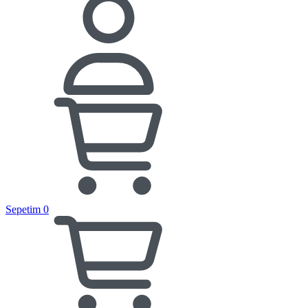
Sepetim
0