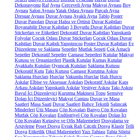
Dekorasyonu
Raf
Ayna
Çerçeveli Ayna
Makyaj Aynası
Boy
Aynası
Salon Aynası
Yatak Odası Aynası
Parçalı Ayna
Dresuar Aynası
Duvar Aynası
Ayaklı Ayna
Tablo
Poster
Duvar Panoları
Duvar Halısı ve Örtüsü
Duvar Kağıtları
Boyanabilir Duvar Kağıtları
3 Boyutlu Duvar Kağıtları
Duvar
Stickerları ve Etiketleri
Dekoratif Duvar Kağıtları
Yapışkanlı
Folyolar
Çocuk Odası Duvar Stickerları
Çocuk Odası Duvar
Kağıtları
Duvar Kağıdı Yapıştırıcısı
Poster Duvar Kağıtları
Ev
Düzenleme ve Saklama
Sepetler
Mutfak Sepeti
Çok Amaçlı
Sepetler
Dekoratif Sepetler
Çamaşır Sepetleri
Kutular
Makyaj
Kutusu ve Organizerleri
Plastik Kutular
Kumaş Kutular
Ayakkabı Kutuları
Oyuncak Kutuları
Saklama Kutusu
Dekoratif Kutu
Takı Kutusu
Çamaşır Kurutma Askısı
Saklama Hurçları
Hurçlar
Vakumlu Hurçlar
Halı Hurcu
Askılar
Elbise ve Aksesuar Askıları
Dekoratif Askılar
Kapı
Arkası Askıları
Yapışkanlı Askılar
Vestiyer Askısı
Takı Askısı
Bavul İçi Düzenleyici
Kurutma Makinesi Topu
Şemsiye
Dolap İçi Düzenleyici
Makyaj Çantası
Duvar ve Masa
Saatleri
Masa Saati
Duvar Saatleri
Bahçe Tekstili
Salıncak
Minderleri
Ütü Masası
Çöp Kovaları
Banyo Çöp Kovaları
Mutfak Çöp Kovaları
Endüstriyel Çöp Kovaları
Dolap İçi
Çöp Kovaları
Kırtasiye ve Ofis Malzemeleri
Dosyalama ve
Arşivleme
Poşet Dosya
Evrak Rafı
Çıtçıtlı Dosya
Klasör
Telli
Dosya
Etiketlik
Okul Malzemeleri
Yazı Tahtası
Tahta Silgisi