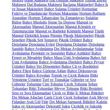
Motoru
Hasat Makinesi
Dal Öğütme Makinesi
Toprak Burgu
Makinesi
Dal Budama Makinesi
İlaçlama Makineleri
Bahçe İş
ve İnşaat Makineleri
Bahçe Sulama Ürünleri
Hortumlar
Fıskiye ve Damlatıcılar
Hortum Makaraları
Hortum Bağlantı
Aparatları
Hortum Tabancaları
Su Zamanlayıcı
Sulaklar
Bidon
Bahçe Musluğu
Şişme Su Deposu
Mangal ve
Aksesuarları
Mangal Aksesuarları
Mangal Kömürü ve
Tutuşturucular
Mangal ve Barbekü
Kömürlü Mangal
Tüplü
Mangal
Elektrikli Izgara
Pürmüz
Piknik Malzemeleri
Piknik
Sepetleri
Piknik Seti
Semaver
Piknik Örtüleri
Bahçe
Depolama
Depolama Evleri
Depolama Dolapları
Depolama
Sandığı
Bahçe Aydınlatma
Dış Mekan Aydınlatmalar
Solar
Aydınlatma
Projektör ve Sensörler
Bahçe Aplikleri
Bahçe
Feneri ve Meşaleler
Bahçe Masa Üstü Aydınlatma
Bahçe Set
Üstü Aydınlatma
Bahçe Aydınlatma Direkleri
Bahçe Peyzaj
Ürünleri
Bahçe Yer Döşemeleri
Bahçe Çit ve Bordürleri
Bahçe Filesi
Bahçe Gizleme Ağları
Bahçe Dekorasyon
Ürünleri
Bahçe Kovaları
Toprak ve Çiçek Bakımı
Bitki
Yetiştirme Ürünleri
Torf ve Topraklar
Gübreler ve Sıvı
Gübreler
Tohumlar
Çim Tohumu
Çiçek Tohumu
Sebze
Tohumları
Bitki Tohumları
Meyve Tohumu
Bitki Besinleri
Sera ve Sera Ekipmanları
Çiçek ve Bitki
İç Mekan Bitkileri
Dış Mekan Ağaçları
Canlı Çiçek
Çiçek Soğanları
Aşılı Meyve
Fidanları
Aşılı Gül
Fide
Dış Mekan Sarmaşık Bitkileri
Kaktüs
Saksı ve Aksesuarları
Dekoratif Saksı
Çiçeklik ve Saksılık