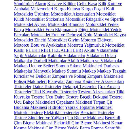
Söndürücü
Alarm
Kasa ve Kilitler
Çelik Kasa
Kilit
Kutu ve
Ambalaj Malzemeleri
Kargo Kutusu
Kargo Poşeti
Koli
Motosiklet Ürünleri
Motorsiklet Aksesuarları
Motosiklet
Kilidi
Motosiklet Stickerları
Motosiklet Rüzgarlık ve Siperlik
Motosiklet Aynası
Motosiklet Brandası
Motorsiklet Yedek
Parça
Motosiklet Fren Ekipmanları
Diğer Motosiklet Yedek
Parçaları
Motosiklet Fren ve Debriyaj Kolu
Motosiklet Kayışı
Motosiklet Zinciri
Motosiklet Giyim
Motorcu Eldiveni
Motorcu Botu ve Ayakkabısı
Motorcu Yağmurluk
Motosiklet
Kaskı
ELEKTRİKLİ EL ALETLERİ
Akülü Vidalamalar
Şarjlı Vidalamalar
Kablolu Vidalamalar
Vidalama Uçları
Matkaplar
Darbeli Matkaplar
Akülü Matkap ve Vidalamalar
Matkap Ucu ve Setleri
Somun Sıkma Makineleri
Darbesiz
Matkaplar
Manyetik Matkap
Sütunlu Matkap
Matkap Tezgahı
Kırıcılar ve Deliciler
Zımpara ve Polisaj
Zımpara Makineleri
Polisaj Makineleri
Planyalar
Zımpara Kağıdı ve Aksesuarları
Testereler
Daire Testereler
Dekupaj Testereler
Çok Amaçlı
Testereler
Tilki Kuyruğu Testereler
Testere Aksesuarları
Tilki
Kuyruğu Testere Ucu
Daire Testere Bıçağı
Dekupaj Testere
Ucu
Bahçe Makineleri
Çapalama Makinesi
Tırpan
Çit
Budama Makinesi
Hidrofor
Yaprak Toplama Makinesi
Motorlu Testere
Elektrikli Testereler
Benzinli Testereler
Testere Zincirleri ve Yağları
Çim Biçme Makinesi
Benzinli
Çim Biçme Makinesi
Elektrikli Çim Biçme Makinesi
Kenar
Kesme Makinesi
Çim Biçme Yedek Parça
Pompa
Santrifüj