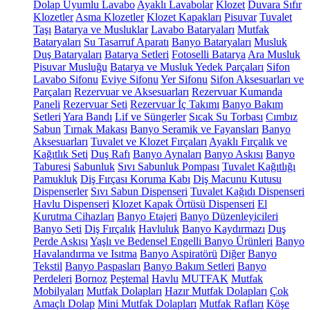
Dolap Uyumlu Lavabo
Ayaklı Lavabolar
Klozet
Duvara Sıfır
Klozetler
Asma Klozetler
Klozet Kapakları
Pisuvar
Tuvalet
Taşı
Batarya ve Musluklar
Lavabo Bataryaları
Mutfak
Bataryaları
Su Tasarruf Aparatı
Banyo Bataryaları
Musluk
Duş Bataryaları
Batarya Setleri
Fotoselli Batarya
Ara Musluk
Pisuvar Musluğu
Batarya ve Musluk Yedek Parçaları
Sifon
Lavabo Sifonu
Eviye Sifonu
Yer Sifonu
Sifon Aksesuarları ve
Parçaları
Rezervuar ve Aksesuarları
Rezervuar Kumanda
Paneli
Rezervuar Seti
Rezervuar İç Takımı
Banyo Bakım
Setleri
Yara Bandı
Lif ve Süngerler
Sıcak Su Torbası
Cımbız
Sabun
Tırnak Makası
Banyo Seramik ve Fayansları
Banyo
Aksesuarları
Tuvalet ve Klozet Fırçaları
Ayaklı Fırçalık ve
Kağıtlık Seti
Duş Rafı
Banyo Aynaları
Banyo Askısı
Banyo
Taburesi
Sabunluk
Sıvı Sabunluk Pompası
Tuvalet Kağıtlığı
Pamukluk
Diş Fırçası Koruma Kabı
Diş Macunu Kutusu
Dispenserler
Sıvı Sabun Dispenseri
Tuvalet Kağıdı Dispenseri
Havlu Dispenseri
Klozet Kapak Örtüsü Dispenseri
El
Kurutma Cihazları
Banyo Etajeri
Banyo Düzenleyicileri
Banyo Seti
Diş Fırçalık
Havluluk
Banyo Kaydırmazı
Duş
Perde Askısı
Yaşlı ve Bedensel Engelli Banyo Ürünleri
Banyo
Havalandırma ve Isıtma
Banyo Aspiratörü
Diğer
Banyo
Tekstil
Banyo Paspasları
Banyo Bakım Setleri
Banyo
Perdeleri
Bornoz
Peştemal
Havlu
MUTFAK
Mutfak
Mobilyaları
Mutfak Dolapları
Hazır Mutfak Dolapları
Çok
Amaçlı Dolap
Mini Mutfak Dolapları
Mutfak Rafları
Köşe