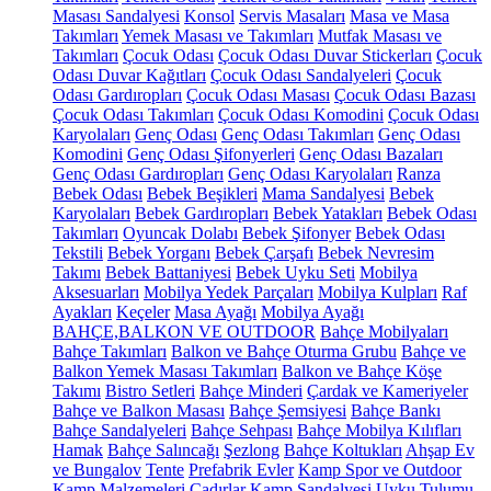
Masası Sandalyesi
Konsol
Servis Masaları
Masa ve Masa
Takımları
Yemek Masası ve Takımları
Mutfak Masası ve
Takımları
Çocuk Odası
Çocuk Odası Duvar Stickerları
Çocuk
Odası Duvar Kağıtları
Çocuk Odası Sandalyeleri
Çocuk
Odası Gardıropları
Çocuk Odası Masası
Çocuk Odası Bazası
Çocuk Odası Takımları
Çocuk Odası Komodini
Çocuk Odası
Karyolaları
Genç Odası
Genç Odası Takımları
Genç Odası
Komodini
Genç Odası Şifonyerleri
Genç Odası Bazaları
Genç Odası Gardıropları
Genç Odası Karyolaları
Ranza
Bebek Odası
Bebek Beşikleri
Mama Sandalyesi
Bebek
Karyolaları
Bebek Gardıropları
Bebek Yatakları
Bebek Odası
Takımları
Oyuncak Dolabı
Bebek Şifonyer
Bebek Odası
Tekstili
Bebek Yorganı
Bebek Çarşafı
Bebek Nevresim
Takımı
Bebek Battaniyesi
Bebek Uyku Seti
Mobilya
Aksesuarları
Mobilya Yedek Parçaları
Mobilya Kulpları
Raf
Ayakları
Keçeler
Masa Ayağı
Mobilya Ayağı
BAHÇE,BALKON VE OUTDOOR
Bahçe Mobilyaları
Bahçe Takımları
Balkon ve Bahçe Oturma Grubu
Bahçe ve
Balkon Yemek Masası Takımları
Balkon ve Bahçe Köşe
Takımı
Bistro Setleri
Bahçe Minderi
Çardak ve Kameriyeler
Bahçe ve Balkon Masası
Bahçe Şemsiyesi
Bahçe Bankı
Bahçe Sandalyeleri
Bahçe Sehpası
Bahçe Mobilya Kılıfları
Hamak
Bahçe Salıncağı
Şezlong
Bahçe Koltukları
Ahşap Ev
ve Bungalov
Tente
Prefabrik Evler
Kamp Spor ve Outdoor
Kamp Malzemeleri
Çadırlar
Kamp Sandalyesi
Uyku Tulumu