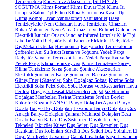
Termometresi
Karavan ve Aksesuarları
ISITMA VE
SOĞUTMA
Klima
Portatif Klima
Duvar Tipi Klima
Isı
Pompası
Salon Tipi Klima
Klima Kumandası
Kaset Tipi
Klima
Kombi
Tavan Vantilatörleri
Vantilatörler
Hava
Temizleyiciler
Nem Cihazları
Hava Temizleme Cihazları
Buhar Makineleri
Nem Alma Cihazları ve Rutubet Gidericiler
Elektrikli Isıtıcılar
Quartz Isıtıcılar
Infrared Isıtıcılar
Kule Tipi
Isıtıcılar
Yağlı Radyatör
Fanlı Isıtıcılar
Elektrikli Radyatörler
Dış Mekan Isıtıcılar
Havlupanlar
Radyatörler
Termosifonlar
Şofbenler
Ani Su Isıtıcı
Isıtma ve Soğutma Yedek Parça
Radyatör Vanaları
Termostat
Klima Yedek Parça
Radyatör
Yedek Parça
Klima Temizleyicisi
Klima Temizleme Spreyi
Klima Temizleme Sıvısı
Şömine
Şömine Aksesuarları
Elektrikli Şömineler
Bahçe Şömineleri
Bacasız Şömineler
Güneş Enerji Sistemleri
Soba
Doğalgaz Sobası
Kuzine Soba
Elektrikli Soba
Pelet Soba
Soba Borusu ve Aksesuarları
Hava
Perdesi
Doğalgaz Tesisat Malzemeleri
Doğalgaz Hortumu
Doğalgaz Menfezleri
Tesisat Temizleme Sıvıları
Boyler
Kalorifer Kazanı
BANYO
Banyo Dolapları
Aynalı Banyo
Dolabı
Banyo Boy Dolapları
Lavabolu Banyo Dolapları
Çok
Amaçlı Banyo Dolapları
Çamaşır Makinesi Dolapları
Ecza
Dolabı
Banyo Rafları
Duş Sistemleri
Duşakabin
Duş
Tekneleri
Jakuziler
Küvet
Duş Setleri
Duş Sistemleri
Duş
Başlıkları
Duş Kolonları
Sürgülü Duş Setleri
Duş Spiralleri
El
Duşu
Vitrifiyeler
Lavabolar
Çanak Lavabolar
Köşe Lavabolar