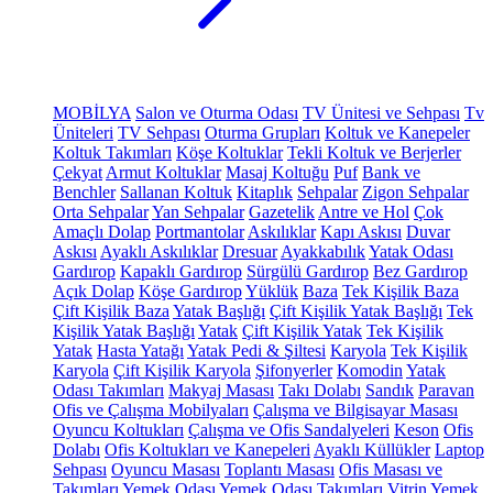
MOBİLYA
Salon ve Oturma Odası
TV Ünitesi ve Sehpası
Tv
Üniteleri
TV Sehpası
Oturma Grupları
Koltuk ve Kanepeler
Koltuk Takımları
Köşe Koltuklar
Tekli Koltuk ve Berjerler
Çekyat
Armut Koltuklar
Masaj Koltuğu
Puf
Bank ve
Benchler
Sallanan Koltuk
Kitaplık
Sehpalar
Zigon Sehpalar
Orta Sehpalar
Yan Sehpalar
Gazetelik
Antre ve Hol
Çok
Amaçlı Dolap
Portmantolar
Askılıklar
Kapı Askısı
Duvar
Askısı
Ayaklı Askılıklar
Dresuar
Ayakkabılık
Yatak Odası
Gardırop
Kapaklı Gardırop
Sürgülü Gardırop
Bez Gardırop
Açık Dolap
Köşe Gardırop
Yüklük
Baza
Tek Kişilik Baza
Çift Kişilik Baza
Yatak Başlığı
Çift Kişilik Yatak Başlığı
Tek
Kişilik Yatak Başlığı
Yatak
Çift Kişilik Yatak
Tek Kişilik
Yatak
Hasta Yatağı
Yatak Pedi & Şiltesi
Karyola
Tek Kişilik
Karyola
Çift Kişilik Karyola
Şifonyerler
Komodin
Yatak
Odası Takımları
Makyaj Masası
Takı Dolabı
Sandık
Paravan
Ofis ve Çalışma Mobilyaları
Çalışma ve Bilgisayar Masası
Oyuncu Koltukları
Çalışma ve Ofis Sandalyeleri
Keson
Ofis
Dolabı
Ofis Koltukları ve Kanepeleri
Ayaklı Küllükler
Laptop
Sehpası
Oyuncu Masası
Toplantı Masası
Ofis Masası ve
Takımları
Yemek Odası
Yemek Odası Takımları
Vitrin
Yemek