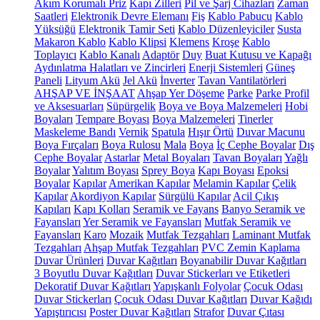
Akım Korumalı Priz
Kapı Zilleri
Pil ve Şarj Cihazları
Zaman
Saatleri
Elektronik Devre Elemanı
Fiş
Kablo Pabucu
Kablo
Yüksüğü
Elektronik Tamir Seti
Kablo Düzenleyiciler
Susta
Makaron Kablo
Kablo Klipsi
Klemens
Kroşe
Kablo
Toplayıcı
Kablo Kanalı
Adaptör
Duy
Buat Kutusu ve Kapağı
Aydınlatma Halatları ve Zincirleri
Enerji Sistemleri
Güneş
Paneli
Lityum Akü
Jel Akü
İnverter
Tavan Vantilatörleri
AHŞAP VE İNŞAAT
Ahşap Yer Döşeme
Parke
Parke Profil
ve Aksesuarları
Süpürgelik
Boya ve Boya Malzemeleri
Hobi
Boyaları
Tempare Boyası
Boya Malzemeleri
Tinerler
Maskeleme Bandı
Vernik
Spatula
Hışır Örtü
Duvar Macunu
Boya Fırçaları
Boya Rulosu
Mala
Boya
İç Cephe Boyalar
Dış
Cephe Boyalar
Astarlar
Metal Boyaları
Tavan Boyaları
Yağlı
Boyalar
Yalıtım Boyası
Sprey Boya
Kapı Boyası
Epoksi
Boyalar
Kapılar
Amerikan Kapılar
Melamin Kapılar
Çelik
Kapılar
Akordiyon Kapılar
Sürgülü Kapılar
Acil Çıkış
Kapıları
Kapı Kolları
Seramik ve Fayans
Banyo Seramik ve
Fayansları
Yer Seramik ve Fayansları
Mutfak Seramik ve
Fayansları
Karo
Mozaik
Mutfak Tezgahları
Laminant Mutfak
Tezgahları
Ahşap Mutfak Tezgahları
PVC Zemin Kaplama
Duvar Ürünleri
Duvar Kağıtları
Boyanabilir Duvar Kağıtları
3 Boyutlu Duvar Kağıtları
Duvar Stickerları ve Etiketleri
Dekoratif Duvar Kağıtları
Yapışkanlı Folyolar
Çocuk Odası
Duvar Stickerları
Çocuk Odası Duvar Kağıtları
Duvar Kağıdı
Yapıştırıcısı
Poster Duvar Kağıtları
Strafor
Duvar Çıtası