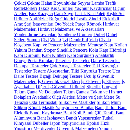
Çekici
Çekme Halatı
Boyunluklar
Seyyar Lamba
Trafik
Reflektörleri
Takoz
Kış Ürünleri
Yağmur Kaydırıcılar
Ölçüm
Aletleri
Buz Kazıyıcı
Cam Suyu
Lastik Kar Paleti
Kışlık Set
Ürünler
Antifrizler
Buğu Giderici
Lastik Zinciri
Elektrikli
Araç Şarj İstasyonları
Oto Yedek Parça
Römork
Hırdavat
Malzemeleri
Hırdavat Malzemesi ve Aksesuarları
Yönlendirme Levhaları
Sabitleme Ürünleri
Dübel
Dübel
Setleri
Somun
Çivi
Vida-Çivi
Demir Pul
Vida
Civata
Köşebent
Kapı ve Pencere Malzemeleri
Menteşe
Kapı Kolları
Yalıtım Bantları
Stoper
Sineklik
Pencere Kolu
Kapı Hidroliği
Kapı Dürbünü
Kapı Kilitleri
Kapı Sürgüleri
Anahtarlık
Gönye
Posta Kutuları
Tekerlek
Testereler
Daire Testereler
Dekupaj Testereler
Çok Amaçlı Testereler
Tilki Kuyruğu
Testereler
Testere Aksesuarları
Tilki Kuyruğu Testere Ucu
Daire Testere Bıçağı
Dekupaj Testere Ucu
İş Güvenlik
Malzemeleri
İş Güvenlik Gözlükleri
İş Eldiveni
İş Elbisesi
İş
Ayakkabısı
Diğer İş Güvenlik Ürünleri
Siperlik
Lanyard
Takım Çanta Ve Dolapları
Takım Çantası
Takım ve Hizmet
Dolapları
Avadanlık
Ölçü Aletleri
Metre ve Şerit Metre
Su
Terazisi
Oda Termostatı
Silikon ve Mastikler
Silikon
Mum
Silikon
Köpük
Mastik
Yapıştırıcı ve Bantlar
Bant
Teflon Bant
Elektrik Bandı
Kaydırmaz Bant
Koli Bandı
Çift Taraflı Bant
Alüminyum Bant
İzolasyon Bandı
Yapıştırıcılar
Tutkal
Kimyasal Dübeller
Japon Yapıştırıcıları
Epoksi
Hızlı
Yapıştırıcı
Merdivenler
Güvenlik Malzemeleri
Yangın