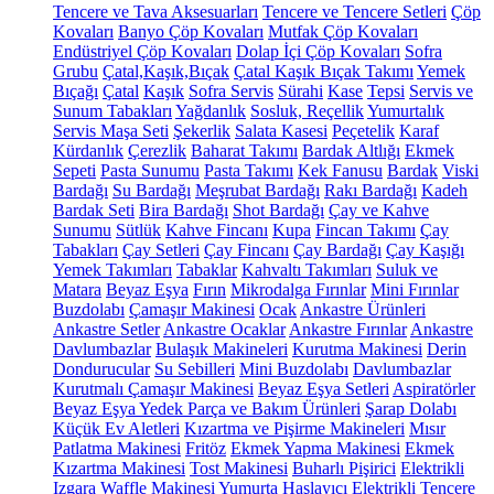
Tencere ve Tava Aksesuarları
Tencere ve Tencere Setleri
Çöp
Kovaları
Banyo Çöp Kovaları
Mutfak Çöp Kovaları
Endüstriyel Çöp Kovaları
Dolap İçi Çöp Kovaları
Sofra
Grubu
Çatal,Kaşık,Bıçak
Çatal Kaşık Bıçak Takımı
Yemek
Bıçağı
Çatal
Kaşık
Sofra Servis
Sürahi
Kase
Tepsi
Servis ve
Sunum Tabakları
Yağdanlık
Sosluk, Reçellik
Yumurtalık
Servis Maşa Seti
Şekerlik
Salata Kasesi
Peçetelik
Karaf
Kürdanlık
Çerezlik
Baharat Takımı
Bardak Altlığı
Ekmek
Sepeti
Pasta Sunumu
Pasta Takımı
Kek Fanusu
Bardak
Viski
Bardağı
Su Bardağı
Meşrubat Bardağı
Rakı Bardağı
Kadeh
Bardak Seti
Bira Bardağı
Shot Bardağı
Çay ve Kahve
Sunumu
Sütlük
Kahve Fincanı
Kupa
Fincan Takımı
Çay
Tabakları
Çay Setleri
Çay Fincanı
Çay Bardağı
Çay Kaşığı
Yemek Takımları
Tabaklar
Kahvaltı Takımları
Suluk ve
Matara
Beyaz Eşya
Fırın
Mikrodalga Fırınlar
Mini Fırınlar
Buzdolabı
Çamaşır Makinesi
Ocak
Ankastre Ürünleri
Ankastre Setler
Ankastre Ocaklar
Ankastre Fırınlar
Ankastre
Davlumbazlar
Bulaşık Makineleri
Kurutma Makinesi
Derin
Dondurucular
Su Sebilleri
Mini Buzdolabı
Davlumbazlar
Kurutmalı Çamaşır Makinesi
Beyaz Eşya Setleri
Aspiratörler
Beyaz Eşya Yedek Parça ve Bakım Ürünleri
Şarap Dolabı
Küçük Ev Aletleri
Kızartma ve Pişirme Makineleri
Mısır
Patlatma Makinesi
Fritöz
Ekmek Yapma Makinesi
Ekmek
Kızartma Makinesi
Tost Makinesi
Buharlı Pişirici
Elektrikli
Izgara
Waffle Makinesi
Yumurta Haşlayıcı
Elektrikli Tencere