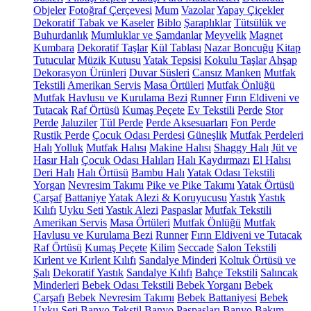
Objeler
Fotoğraf Çerçevesi
Mum
Vazolar
Yapay Çiçekler
Dekoratif Tabak ve Kaseler
Biblo
Şaraplıklar
Tütsülük ve
Buhurdanlık
Mumluklar ve Şamdanlar
Meyvelik
Magnet
Kumbara
Dekoratif Taşlar
Kül Tablası
Nazar Boncuğu
Kitap
Tutucular
Müzik Kutusu
Yatak Tepsisi
Kokulu Taşlar
Ahşap
Dekorasyon Ürünleri
Duvar Süsleri
Cansız Manken
Mutfak
Tekstili
Amerikan Servis
Masa Örtüleri
Mutfak Önlüğü
Mutfak Havlusu ve Kurulama Bezi
Runner
Fırın Eldiveni ve
Tutacak
Raf Örtüsü
Kumaş Peçete
Ev Tekstili
Perde
Stor
Perde
Jaluziler
Tül Perde
Perde Aksesuarları
Fon Perde
Rustik Perde
Çocuk Odası Perdesi
Güneşlik
Mutfak Perdeleri
Halı
Yolluk
Mutfak Halısı
Makine Halısı
Shaggy Halı
Jüt ve
Hasır Halı
Çocuk Odası Halıları
Halı Kaydırmazı
El Halısı
Deri Halı
Halı Örtüsü
Bambu Halı
Yatak Odası Tekstili
Yorgan
Nevresim Takımı
Pike ve Pike Takımı
Yatak Örtüsü
Çarşaf
Battaniye
Yatak Alezi & Koruyucusu
Yastık
Yastık
Kılıfı
Uyku Seti
Yastık Alezi
Paspaslar
Mutfak Tekstili
Amerikan Servis
Masa Örtüleri
Mutfak Önlüğü
Mutfak
Havlusu ve Kurulama Bezi
Runner
Fırın Eldiveni ve Tutacak
Raf Örtüsü
Kumaş Peçete
Kilim
Seccade
Salon Tekstili
Kırlent ve Kırlent Kılıfı
Sandalye Minderi
Koltuk Örtüsü ve
Şalı
Dekoratif Yastık
Sandalye Kılıfı
Bahçe Tekstili
Salıncak
Minderleri
Bebek Odası Tekstili
Bebek Yorganı
Bebek
Çarşafı
Bebek Nevresim Takımı
Bebek Battaniyesi
Bebek
Uyku Seti
Banyo Tekstil
Banyo Paspasları
Banyo Bakım