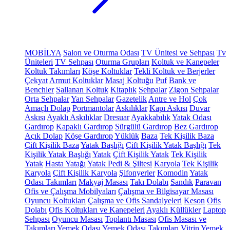
MOBİLYA
Salon ve Oturma Odası
TV Ünitesi ve Sehpası
Tv
Üniteleri
TV Sehpası
Oturma Grupları
Koltuk ve Kanepeler
Koltuk Takımları
Köşe Koltuklar
Tekli Koltuk ve Berjerler
Çekyat
Armut Koltuklar
Masaj Koltuğu
Puf
Bank ve
Benchler
Sallanan Koltuk
Kitaplık
Sehpalar
Zigon Sehpalar
Orta Sehpalar
Yan Sehpalar
Gazetelik
Antre ve Hol
Çok
Amaçlı Dolap
Portmantolar
Askılıklar
Kapı Askısı
Duvar
Askısı
Ayaklı Askılıklar
Dresuar
Ayakkabılık
Yatak Odası
Gardırop
Kapaklı Gardırop
Sürgülü Gardırop
Bez Gardırop
Açık Dolap
Köşe Gardırop
Yüklük
Baza
Tek Kişilik Baza
Çift Kişilik Baza
Yatak Başlığı
Çift Kişilik Yatak Başlığı
Tek
Kişilik Yatak Başlığı
Yatak
Çift Kişilik Yatak
Tek Kişilik
Yatak
Hasta Yatağı
Yatak Pedi & Şiltesi
Karyola
Tek Kişilik
Karyola
Çift Kişilik Karyola
Şifonyerler
Komodin
Yatak
Odası Takımları
Makyaj Masası
Takı Dolabı
Sandık
Paravan
Ofis ve Çalışma Mobilyaları
Çalışma ve Bilgisayar Masası
Oyuncu Koltukları
Çalışma ve Ofis Sandalyeleri
Keson
Ofis
Dolabı
Ofis Koltukları ve Kanepeleri
Ayaklı Küllükler
Laptop
Sehpası
Oyuncu Masası
Toplantı Masası
Ofis Masası ve
Takımları
Yemek Odası
Yemek Odası Takımları
Vitrin
Yemek