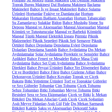
Pompası
Su Motoru
Hasat Makinesi
Dal Öğütme Makinesi
Toprak Burgu Makinesi
Dal Budama Makinesi
İlaçlama
Makineleri
Bahçe İş ve İnşaat Makineleri
Bahçe Sulama
Ürünleri
Hortumlar
Fıskiye ve Damlatıcılar
Hortum
Makaraları
Hortum Bağlantı Aparatları
Hortum Tabancaları
Su Zamanlayıcı
Sulaklar
Bidon
Bahçe Musluğu
Şişme Su
Deposu
Mangal ve Aksesuarları
Mangal Aksesuarları
Mangal
Kömürü ve Tutuşturucular
Mangal ve Barbekü
Kömürlü
Mangal
Tüplü Mangal
Elektrikli Izgara
Pürmüz
Piknik
Malzemeleri
Piknik Sepetleri
Piknik Seti
Semaver
Piknik
Örtüleri
Bahçe Depolama
Depolama Evleri
Depolama
Dolapları
Depolama Sandığı
Bahçe Aydınlatma
Dış Mekan
Aydınlatmalar
Solar Aydınlatma
Projektör ve Sensörler
Bahçe
Aplikleri
Bahçe Feneri ve Meşaleler
Bahçe Masa Üstü
Aydınlatma
Bahçe Set Üstü Aydınlatma
Bahçe Aydınlatma
Direkleri
Bahçe Peyzaj Ürünleri
Bahçe Yer Döşemeleri
Bahçe
Çit ve Bordürleri
Bahçe Filesi
Bahçe Gizleme Ağları
Bahçe
Dekorasyon Ürünleri
Bahçe Kovaları
Toprak ve Çiçek
Bakımı
Bitki Yetiştirme Ürünleri
Torf ve Topraklar
Gübreler
ve Sıvı Gübreler
Tohumlar
Çim Tohumu
Çiçek Tohumu
Sebze Tohumları
Bitki Tohumları
Meyve Tohumu
Bitki
Besinleri
Sera ve Sera Ekipmanları
Çiçek ve Bitki
İç Mekan
Bitkileri
Dış Mekan Ağaçları
Canlı Çiçek
Çiçek Soğanları
Aşılı Meyve Fidanları
Aşılı Gül
Fide
Dış Mekan Sarmaşık
Bitkileri
Kaktüs
Saksı ve Aksesuarları
Dekoratif Saksı