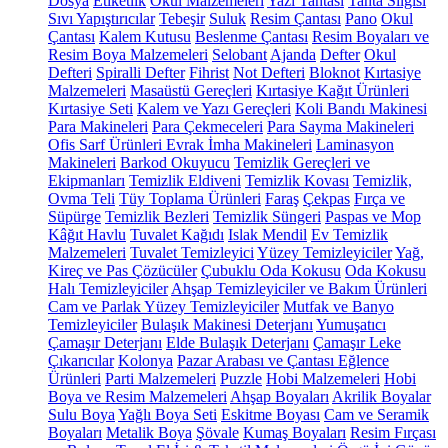
Dosya
Etiketlik
Okul Malzemeleri
Yazı Tahtası
Tahta Silgisi
Sıvı Yapıştırıcılar
Tebeşir
Suluk
Resim Çantası
Pano
Okul
Çantası
Kalem Kutusu
Beslenme Çantası
Resim Boyaları ve
Resim Boya Malzemeleri
Selobant
Ajanda
Defter
Okul
Defteri
Spiralli Defter
Fihrist
Not Defteri
Bloknot
Kırtasiye
Malzemeleri
Masaüstü Gereçleri
Kırtasiye Kağıt Ürünleri
Kırtasiye Seti
Kalem ve Yazı Gereçleri
Koli Bandı Makinesi
Para Makineleri
Para Çekmeceleri
Para Sayma Makineleri
Ofis Sarf Ürünleri
Evrak İmha Makineleri
Laminasyon
Makineleri
Barkod Okuyucu
Temizlik Gereçleri ve
Ekipmanları
Temizlik Eldiveni
Temizlik Kovası
Temizlik,
Ovma Teli
Tüy Toplama Ürünleri
Faraş
Çekpas
Fırça ve
Süpürge
Temizlik Bezleri
Temizlik Süngeri
Paspas ve Mop
Kâğıt Havlu
Tuvalet Kağıdı
Islak Mendil
Ev Temizlik
Malzemeleri
Tuvalet Temizleyici
Yüzey Temizleyiciler
Yağ,
Kireç ve Pas Çözücüler
Çubuklu Oda Kokusu
Oda Kokusu
Halı Temizleyiciler
Ahşap Temizleyiciler ve Bakım Ürünleri
Cam ve Parlak Yüzey Temizleyiciler
Mutfak ve Banyo
Temizleyiciler
Bulaşık Makinesi Deterjanı
Yumuşatıcı
Çamaşır Deterjanı
Elde Bulaşık Deterjanı
Çamaşır Leke
Çıkarıcılar
Kolonya
Pazar Arabası ve Çantası
Eğlence
Ürünleri
Parti Malzemeleri
Puzzle
Hobi Malzemeleri
Hobi
Boya ve Resim Malzemeleri
Ahşap Boyaları
Akrilik Boyalar
Sulu Boya
Yağlı Boya Seti
Eskitme Boyası
Cam ve Seramik
Boyaları
Metalik Boya
Şövale
Kumaş Boyaları
Resim Fırçası