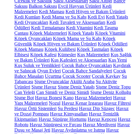
Çiçeklik ve Saksılık
Saksı Aksesuarları
Saksı Altlığı
Bahçe
Saksısı
Balkon Saksısı
Evcil Hayvan Ürünleri
Kedi
Malzemeleri
Kedi Maması
Kedi Hijyen ve Bakım Ürünleri
Kedi Kumları
Kedi Mama ve Su Kabı
Kedi Evi
Kedi Yatağı
Kedi Oyuncakları
Kedi Tuvaleti ve Aksesuarları
Kedi
Ödülleri
Kedi Tırmalaması
Kedi Vitamini
Kedi Taşıma
Çantası
Köpek Malzemeleri
Köpek Yatağı
Köpek Vitamini
Köpek Oyuncakları
Köpek Mama ve Su Kabı
Köpek
Güvenlik
Köpek Hijyen ve Bakım Ürünleri
Köpek Ödülleri
Köpek Maması
Köpek Kulübesi
Köpek Tasmaları
Köpek
Elbisesi
Köpek Kafesi
Kümesler
Kuş Malzemeleri
Kuş Sağlık
ve Bakım Ürünleri
Kuş Kafesleri ve Aksesuarları
Kuş Yemi
Kuş Suluk ve Yemlikleri
Çocuk Bahçe Oyuncakları
Kaydırak
ve Salıncak
Oyun Evleri
Çocuk Bahçe Sandalyeleri
Çocuk
Bahçe Masaları
Uçurtma
Çocuk Scooter
Çocuk Kaykay
Su
Tabancası
Şişme Oyuncaklar
Akülü Araba
Su Aktivite
Ürünleri
Şişme Havuz
Şişme Deniz Yatağı
Şişme Deniz Topu
Can Yeleği
Can Simidi ve Deniz Simidi
Şişme Deniz Kolluğu
Şişme Bot
Havuz Bonesi
Kano
Havuz Malzemeleri
Havuz
Yapı Malzemeleri
Nozul
Havuz Kenar Izgarası
Havuz Filtresi
Havuz Örtü Sistemleri
Su Perdesi
Havuz Dip Süzgeç
Havuz
ve Dozaj Pompası
Havuz Kimyasalları
Havuz Temizlik
Ekipmanları
Havuz Süpürge Hortumu
Havuz Kepçesi
Havuz
Robotu
Havuz Süpürgesi ve Fırçası
Havuz Merdiveni
Havuz
Duşu ve Masaj Jeti
Havuz Aydınlatma ve Isıtma
Havuz