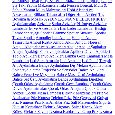
ve Rulosu
Tuval
El İşi & Tekstil Malzemeleri
Örgü İpi
Güpür
Şiş
Takı Yapım Malzemeleri
Takı Pensesi
Boncuk
Mum &
Sabun Yapımı
Mum Malzemeleri
Hobi Aletleri ve
Aksesuarları
Silikon Tabancaları
Diğer Hobi Aletleri
Taş
Boyama & Mozaik
AYDINLATMA VE ELEKTRİK
Ev
Aydınlatmaları
Avizeler
Sarkıt Avizeler
Plafonyer Avizeler
Lambaderler ve Aksesuarları
Lambader
Lambader Başlığı
Lambader Ayağı
Spotlar
Gömme Spotlar
Sıvaüstü Spotlar
Tavan Spotlar
Ampuller
Led Ampul
Halojen Ampul
Tasarruflu Ampul
Rustik Ampul
Akıllı Ampul
Floresan
Ampul
Abajurlar ve Aksesuarları
Abajur
Abajur Şapkaları
Abajur Ayaklığı
Fener ve Işıldaklar
Aplikler
Duvar Aplikleri
Tablo Aplikleri
Banyo Aplikleri
Lamba
Gece Lambaları
Masa
Lambaları
Led Şerit
Armatür
Led Armatür
Led Panel
Tezgah
Altı Aydınlatma
Bahçe Aydınlatma
Dış Mekan Aydınlatmalar
Solar Aydınlatma
Projektör ve Sensörler
Bahçe Aplikleri
Bahçe Feneri ve Meşaleler
Bahçe Masa Üstü Aydınlatma
Bahçe Set Üstü Aydınlatma
Bahçe Aydınlatma Direkleri
Çocuk Odası Aydınlatma
Çocuk Gece Lambası
Çocuk Odası
Duvar Aydınlatmaları
Çocuk Odası Abajuru
Çocuk Odası
Avizesi
Çocuk Masa Lambası
Elektrik Malzemeleri
Priz ve
Anahtarlar
Priz Kutusu
Telefon Prizi
Priz Çerçevesi
Golyat
Priz
Nümeris Priz
Priz
Anahtar Priz
Şalt Malzemeleri
Sigorta
Kutusu
Kontaktör
Elektrik Sigortası
Şalter
Kaçak Akım
Rölesi
Elektrik Sayacı
Uzatma Kablosu ve Grup Priz
Uzatma