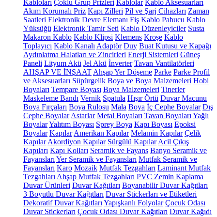
Kabloları
Çoklu Grup Prizleri
Kablolar
Kablo Aksesuarları
Akım Korumalı Priz
Kapı Zilleri
Pil ve Şarj Cihazları
Zaman
Saatleri
Elektronik Devre Elemanı
Fiş
Kablo Pabucu
Kablo
Yüksüğü
Elektronik Tamir Seti
Kablo Düzenleyiciler
Susta
Makaron Kablo
Kablo Klipsi
Klemens
Kroşe
Kablo
Toplayıcı
Kablo Kanalı
Adaptör
Duy
Buat Kutusu ve Kapağı
Aydınlatma Halatları ve Zincirleri
Enerji Sistemleri
Güneş
Paneli
Lityum Akü
Jel Akü
İnverter
Tavan Vantilatörleri
AHŞAP VE İNŞAAT
Ahşap Yer Döşeme
Parke
Parke Profil
ve Aksesuarları
Süpürgelik
Boya ve Boya Malzemeleri
Hobi
Boyaları
Tempare Boyası
Boya Malzemeleri
Tinerler
Maskeleme Bandı
Vernik
Spatula
Hışır Örtü
Duvar Macunu
Boya Fırçaları
Boya Rulosu
Mala
Boya
İç Cephe Boyalar
Dış
Cephe Boyalar
Astarlar
Metal Boyaları
Tavan Boyaları
Yağlı
Boyalar
Yalıtım Boyası
Sprey Boya
Kapı Boyası
Epoksi
Boyalar
Kapılar
Amerikan Kapılar
Melamin Kapılar
Çelik
Kapılar
Akordiyon Kapılar
Sürgülü Kapılar
Acil Çıkış
Kapıları
Kapı Kolları
Seramik ve Fayans
Banyo Seramik ve
Fayansları
Yer Seramik ve Fayansları
Mutfak Seramik ve
Fayansları
Karo
Mozaik
Mutfak Tezgahları
Laminant Mutfak
Tezgahları
Ahşap Mutfak Tezgahları
PVC Zemin Kaplama
Duvar Ürünleri
Duvar Kağıtları
Boyanabilir Duvar Kağıtları
3 Boyutlu Duvar Kağıtları
Duvar Stickerları ve Etiketleri
Dekoratif Duvar Kağıtları
Yapışkanlı Folyolar
Çocuk Odası
Duvar Stickerları
Çocuk Odası Duvar Kağıtları
Duvar Kağıdı