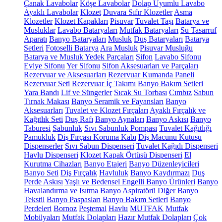
Çanak Lavabolar
Köşe Lavabolar
Dolap Uyumlu Lavabo
Ayaklı Lavabolar
Klozet
Duvara Sıfır Klozetler
Asma
Klozetler
Klozet Kapakları
Pisuvar
Tuvalet Taşı
Batarya ve
Musluklar
Lavabo Bataryaları
Mutfak Bataryaları
Su Tasarruf
Aparatı
Banyo Bataryaları
Musluk
Duş Bataryaları
Batarya
Setleri
Fotoselli Batarya
Ara Musluk
Pisuvar Musluğu
Batarya ve Musluk Yedek Parçaları
Sifon
Lavabo Sifonu
Eviye Sifonu
Yer Sifonu
Sifon Aksesuarları ve Parçaları
Rezervuar ve Aksesuarları
Rezervuar Kumanda Paneli
Rezervuar Seti
Rezervuar İç Takımı
Banyo Bakım Setleri
Yara Bandı
Lif ve Süngerler
Sıcak Su Torbası
Cımbız
Sabun
Tırnak Makası
Banyo Seramik ve Fayansları
Banyo
Aksesuarları
Tuvalet ve Klozet Fırçaları
Ayaklı Fırçalık ve
Kağıtlık Seti
Duş Rafı
Banyo Aynaları
Banyo Askısı
Banyo
Taburesi
Sabunluk
Sıvı Sabunluk Pompası
Tuvalet Kağıtlığı
Pamukluk
Diş Fırçası Koruma Kabı
Diş Macunu Kutusu
Dispenserler
Sıvı Sabun Dispenseri
Tuvalet Kağıdı Dispenseri
Havlu Dispenseri
Klozet Kapak Örtüsü Dispenseri
El
Kurutma Cihazları
Banyo Etajeri
Banyo Düzenleyicileri
Banyo Seti
Diş Fırçalık
Havluluk
Banyo Kaydırmazı
Duş
Perde Askısı
Yaşlı ve Bedensel Engelli Banyo Ürünleri
Banyo
Havalandırma ve Isıtma
Banyo Aspiratörü
Diğer
Banyo
Tekstil
Banyo Paspasları
Banyo Bakım Setleri
Banyo
Perdeleri
Bornoz
Peştemal
Havlu
MUTFAK
Mutfak
Mobilyaları
Mutfak Dolapları
Hazır Mutfak Dolapları
Çok