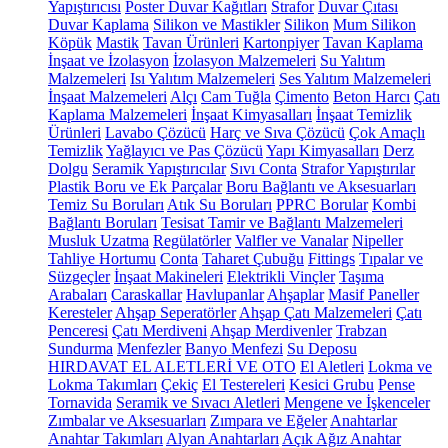
Yapıştırıcısı
Poster Duvar Kağıtları
Strafor
Duvar Çıtası
Duvar Kaplama
Silikon ve Mastikler
Silikon
Mum Silikon
Köpük
Mastik
Tavan Ürünleri
Kartonpiyer
Tavan Kaplama
İnşaat ve İzolasyon
İzolasyon Malzemeleri
Su Yalıtım
Malzemeleri
Isı Yalıtım Malzemeleri
Ses Yalıtım Malzemeleri
İnşaat Malzemeleri
Alçı
Cam Tuğla
Çimento
Beton Harcı
Çatı
Kaplama Malzemeleri
İnşaat Kimyasalları
İnşaat Temizlik
Ürünleri
Lavabo Çözücü
Harç ve Sıva Çözücü
Çok Amaçlı
Temizlik
Yağlayıcı ve Pas Çözücü
Yapı Kimyasalları
Derz
Dolgu
Seramik Yapıştırıcılar
Sıvı Conta
Strafor Yapıştırılar
Plastik Boru ve Ek Parçalar
Boru Bağlantı ve Aksesuarları
Temiz Su Boruları
Atık Su Boruları
PPRC Borular
Kombi
Bağlantı Boruları
Tesisat Tamir ve Bağlantı Malzemeleri
Musluk Uzatma
Regülatörler
Valfler ve Vanalar
Nipeller
Tahliye Hortumu
Conta
Taharet Çubuğu
Fittings
Tıpalar ve
Süzgeçler
İnşaat Makineleri
Elektrikli Vinçler
Taşıma
Arabaları
Caraskallar
Havlupanlar
Ahşaplar
Masif Paneller
Keresteler
Ahşap Seperatörler
Ahşap Çatı Malzemeleri
Çatı
Penceresi
Çatı Merdiveni
Ahşap Merdivenler
Trabzan
Sundurma
Menfezler
Banyo Menfezi
Su Deposu
HIRDAVAT EL ALETLERİ VE OTO
El Aletleri
Lokma ve
Lokma Takımları
Çekiç
El Testereleri
Kesici Grubu
Pense
Tornavida
Seramik ve Sıvacı Aletleri
Mengene ve İşkenceler
Zımbalar ve Aksesuarları
Zımpara ve Eğeler
Anahtarlar
Anahtar Takımları
Alyan Anahtarları
Açık Ağız Anahtar