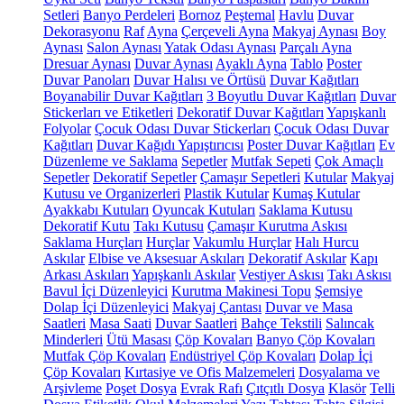
Setleri
Banyo Perdeleri
Bornoz
Peştemal
Havlu
Duvar
Dekorasyonu
Raf
Ayna
Çerçeveli Ayna
Makyaj Aynası
Boy
Aynası
Salon Aynası
Yatak Odası Aynası
Parçalı Ayna
Dresuar Aynası
Duvar Aynası
Ayaklı Ayna
Tablo
Poster
Duvar Panoları
Duvar Halısı ve Örtüsü
Duvar Kağıtları
Boyanabilir Duvar Kağıtları
3 Boyutlu Duvar Kağıtları
Duvar
Stickerları ve Etiketleri
Dekoratif Duvar Kağıtları
Yapışkanlı
Folyolar
Çocuk Odası Duvar Stickerları
Çocuk Odası Duvar
Kağıtları
Duvar Kağıdı Yapıştırıcısı
Poster Duvar Kağıtları
Ev
Düzenleme ve Saklama
Sepetler
Mutfak Sepeti
Çok Amaçlı
Sepetler
Dekoratif Sepetler
Çamaşır Sepetleri
Kutular
Makyaj
Kutusu ve Organizerleri
Plastik Kutular
Kumaş Kutular
Ayakkabı Kutuları
Oyuncak Kutuları
Saklama Kutusu
Dekoratif Kutu
Takı Kutusu
Çamaşır Kurutma Askısı
Saklama Hurçları
Hurçlar
Vakumlu Hurçlar
Halı Hurcu
Askılar
Elbise ve Aksesuar Askıları
Dekoratif Askılar
Kapı
Arkası Askıları
Yapışkanlı Askılar
Vestiyer Askısı
Takı Askısı
Bavul İçi Düzenleyici
Kurutma Makinesi Topu
Şemsiye
Dolap İçi Düzenleyici
Makyaj Çantası
Duvar ve Masa
Saatleri
Masa Saati
Duvar Saatleri
Bahçe Tekstili
Salıncak
Minderleri
Ütü Masası
Çöp Kovaları
Banyo Çöp Kovaları
Mutfak Çöp Kovaları
Endüstriyel Çöp Kovaları
Dolap İçi
Çöp Kovaları
Kırtasiye ve Ofis Malzemeleri
Dosyalama ve
Arşivleme
Poşet Dosya
Evrak Rafı
Çıtçıtlı Dosya
Klasör
Telli