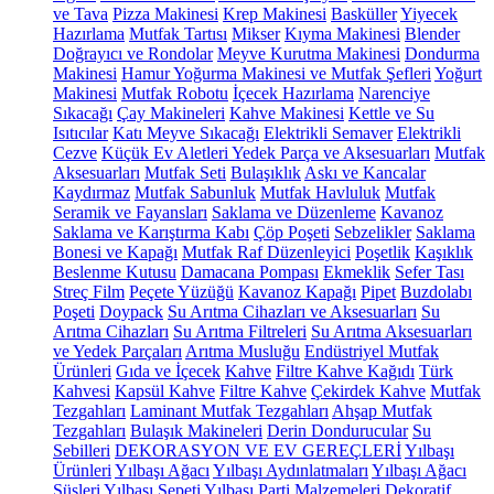
ve Tava
Pizza Makinesi
Krep Makinesi
Basküller
Yiyecek
Hazırlama
Mutfak Tartısı
Mikser
Kıyma Makinesi
Blender
Doğrayıcı ve Rondolar
Meyve Kurutma Makinesi
Dondurma
Makinesi
Hamur Yoğurma Makinesi ve Mutfak Şefleri
Yoğurt
Makinesi
Mutfak Robotu
İçecek Hazırlama
Narenciye
Sıkacağı
Çay Makineleri
Kahve Makinesi
Kettle ve Su
Isıtıcılar
Katı Meyve Sıkacağı
Elektrikli Semaver
Elektrikli
Cezve
Küçük Ev Aletleri Yedek Parça ve Aksesuarları
Mutfak
Aksesuarları
Mutfak Seti
Bulaşıklık
Askı ve Kancalar
Kaydırmaz
Mutfak Sabunluk
Mutfak Havluluk
Mutfak
Seramik ve Fayansları
Saklama ve Düzenleme
Kavanoz
Saklama ve Karıştırma Kabı
Çöp Poşeti
Sebzelikler
Saklama
Bonesi ve Kapağı
Mutfak Raf Düzenleyici
Poşetlik
Kaşıklık
Beslenme Kutusu
Damacana Pompası
Ekmeklik
Sefer Tası
Streç Film
Peçete Yüzüğü
Kavanoz Kapağı
Pipet
Buzdolabı
Poşeti
Doypack
Su Arıtma Cihazları ve Aksesuarları
Su
Arıtma Cihazları
Su Arıtma Filtreleri
Su Arıtma Aksesuarları
ve Yedek Parçaları
Arıtma Musluğu
Endüstriyel Mutfak
Ürünleri
Gıda ve İçecek
Kahve
Filtre Kahve Kağıdı
Türk
Kahvesi
Kapsül Kahve
Filtre Kahve
Çekirdek Kahve
Mutfak
Tezgahları
Laminant Mutfak Tezgahları
Ahşap Mutfak
Tezgahları
Bulaşık Makineleri
Derin Dondurucular
Su
Sebilleri
DEKORASYON VE EV GEREÇLERİ
Yılbaşı
Ürünleri
Yılbaşı Ağacı
Yılbaşı Aydınlatmaları
Yılbaşı Ağacı
Süsleri
Yılbaşı Sepeti
Yılbaşı Parti Malzemeleri
Dekoratif