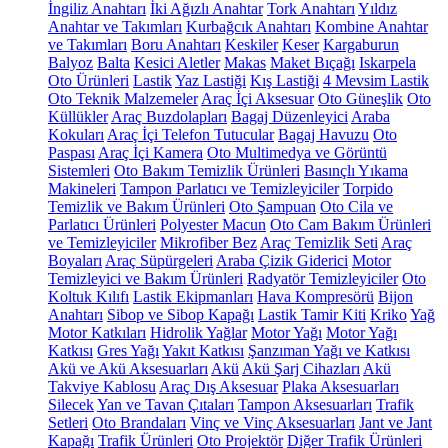
İngiliz Anahtarı
İki Ağızlı Anahtar
Tork Anahtarı
Yıldız
Anahtar ve Takımları
Kurbağcık Anahtarı
Kombine Anahtar
ve Takımları
Boru Anahtarı
Keskiler
Keser
Kargaburun
Balyoz
Balta
Kesici Aletler
Makas
Maket Bıçağı
Iskarpela
Oto Ürünleri
Lastik
Yaz Lastiği
Kış Lastiği
4 Mevsim Lastik
Oto Teknik Malzemeler
Araç İçi Aksesuar
Oto Güneşlik
Oto
Küllükler
Araç Buzdolapları
Bagaj Düzenleyici
Araba
Kokuları
Araç İçi Telefon Tutucular
Bagaj Havuzu
Oto
Paspası
Araç İçi Kamera
Oto Multimedya ve Görüntü
Sistemleri
Oto Bakım Temizlik Ürünleri
Basınçlı Yıkama
Makineleri
Tampon Parlatıcı ve Temizleyiciler
Torpido
Temizlik ve Bakım Ürünleri
Oto Şampuan
Oto Cila ve
Parlatıcı Ürünleri
Polyester Macun
Oto Cam Bakım Ürünleri
ve Temizleyiciler
Mikrofiber Bez
Araç Temizlik Seti
Araç
Boyaları
Araç Süpürgeleri
Araba Çizik Giderici
Motor
Temizleyici ve Bakım Ürünleri
Radyatör Temizleyiciler
Oto
Koltuk Kılıfı
Lastik Ekipmanları
Hava Kompresörü
Bijon
Anahtarı
Sibop ve Sibop Kapağı
Lastik Tamir Kiti
Kriko
Yağ
Motor Katkıları
Hidrolik Yağlar
Motor Yağı
Motor Yağı
Katkısı
Gres Yağı
Yakıt Katkısı
Şanzıman Yağı ve Katkısı
Akü ve Akü Aksesuarları
Akü
Akü Şarj Cihazları
Akü
Takviye Kablosu
Araç Dış Aksesuar
Plaka Aksesuarları
Silecek
Yan ve Tavan Çıtaları
Tampon Aksesuarları
Trafik
Setleri
Oto Brandaları
Vinç ve Vinç Aksesuarları
Jant ve Jant
Kapağı
Trafik Ürünleri
Oto Projektör
Diğer Trafik Ürünleri