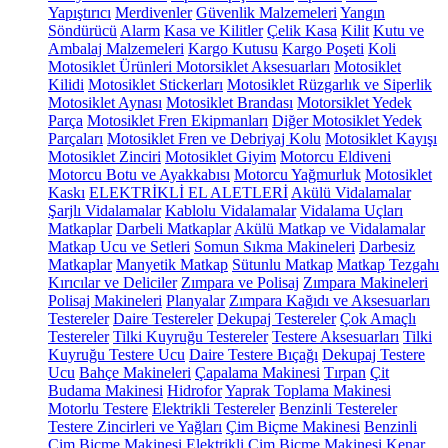
Yapıştırıcı
Merdivenler
Güvenlik Malzemeleri
Yangın
Söndürücü
Alarm
Kasa ve Kilitler
Çelik Kasa
Kilit
Kutu ve
Ambalaj Malzemeleri
Kargo Kutusu
Kargo Poşeti
Koli
Motosiklet Ürünleri
Motorsiklet Aksesuarları
Motosiklet
Kilidi
Motosiklet Stickerları
Motosiklet Rüzgarlık ve Siperlik
Motosiklet Aynası
Motosiklet Brandası
Motorsiklet Yedek
Parça
Motosiklet Fren Ekipmanları
Diğer Motosiklet Yedek
Parçaları
Motosiklet Fren ve Debriyaj Kolu
Motosiklet Kayışı
Motosiklet Zinciri
Motosiklet Giyim
Motorcu Eldiveni
Motorcu Botu ve Ayakkabısı
Motorcu Yağmurluk
Motosiklet
Kaskı
ELEKTRİKLİ EL ALETLERİ
Akülü Vidalamalar
Şarjlı Vidalamalar
Kablolu Vidalamalar
Vidalama Uçları
Matkaplar
Darbeli Matkaplar
Akülü Matkap ve Vidalamalar
Matkap Ucu ve Setleri
Somun Sıkma Makineleri
Darbesiz
Matkaplar
Manyetik Matkap
Sütunlu Matkap
Matkap Tezgahı
Kırıcılar ve Deliciler
Zımpara ve Polisaj
Zımpara Makineleri
Polisaj Makineleri
Planyalar
Zımpara Kağıdı ve Aksesuarları
Testereler
Daire Testereler
Dekupaj Testereler
Çok Amaçlı
Testereler
Tilki Kuyruğu Testereler
Testere Aksesuarları
Tilki
Kuyruğu Testere Ucu
Daire Testere Bıçağı
Dekupaj Testere
Ucu
Bahçe Makineleri
Çapalama Makinesi
Tırpan
Çit
Budama Makinesi
Hidrofor
Yaprak Toplama Makinesi
Motorlu Testere
Elektrikli Testereler
Benzinli Testereler
Testere Zincirleri ve Yağları
Çim Biçme Makinesi
Benzinli
Çim Biçme Makinesi
Elektrikli Çim Biçme Makinesi
Kenar