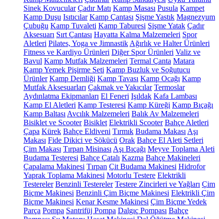
Sinek Kovucular
Çadır Matı
Kamp Masası
Pusula
Kampet
Kamp Duşu
Isıtıcılar
Kamp Çantası
Şişme Yastık
Magnezyum
Çubuğu
Kamp Tuvaleti
Kamp Taburesi
Şişme Yatak
Çadır
Aksesuarı
Sırt Çantası
Hayatta Kalma Malzemeleri
Spor
Aletleri
Pilates, Yoga ve Jimnastik
Ağırlık ve Halter Ürünleri
Fitness ve Kardiyo Ürünleri
Diğer Spor Ürünleri
Valiz ve
Bavul
Kamp Mutfak Malzemeleri
Termal Çanta
Matara
Kamp Yemek Pişirme Seti
Kamp Buzluk ve Soğutucu
Ürünler
Kamp Demliği
Kamp Tavası
Kamp Ocağı
Kamp
Mutfak Aksesuarları
Çakmak ve Yakıcılar
Termoslar
Aydınlatma Ekipmanları
El Feneri
Işıldak
Kafa Lambası
Kamp El Aletleri
Kamp Testeresi
Kamp Küreği
Kamp Bıçağı
Kamp Baltası
Avcılık Malzemeleri
Balık Av Malzemeleri
Bisiklet ve Scooter
Bisiklet
Elektrikli Scooter
Bahçe Aletleri
Çapa
Kürek
Bahçe Eldiveni
Tırmık
Budama Makası
Aşı
Makası
Fide Dikici ve Sökücü
Orak
Bahçe El Aleti Setleri
Çim Makası
Tırpan Misinası
Aşı Bıçağı
Meyve Toplama Aleti
Budama Testeresi
Bahçe Çatalı
Kazma
Bahçe Makineleri
Çapalama Makinesi
Tırpan
Çit Budama Makinesi
Hidrofor
Yaprak Toplama Makinesi
Motorlu Testere
Elektrikli
Testereler
Benzinli Testereler
Testere Zincirleri ve Yağları
Çim
Biçme Makinesi
Benzinli Çim Biçme Makinesi
Elektrikli Çim
Biçme Makinesi
Kenar Kesme Makinesi
Çim Biçme Yedek
Parça
Pompa
Santrifüj Pompa
Dalgıç Pompası
Bahçe