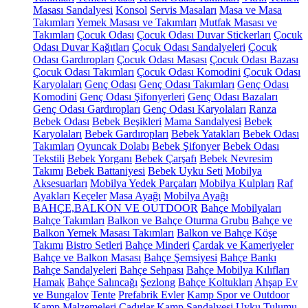
Masası Sandalyesi
Konsol
Servis Masaları
Masa ve Masa
Takımları
Yemek Masası ve Takımları
Mutfak Masası ve
Takımları
Çocuk Odası
Çocuk Odası Duvar Stickerları
Çocuk
Odası Duvar Kağıtları
Çocuk Odası Sandalyeleri
Çocuk
Odası Gardıropları
Çocuk Odası Masası
Çocuk Odası Bazası
Çocuk Odası Takımları
Çocuk Odası Komodini
Çocuk Odası
Karyolaları
Genç Odası
Genç Odası Takımları
Genç Odası
Komodini
Genç Odası Şifonyerleri
Genç Odası Bazaları
Genç Odası Gardıropları
Genç Odası Karyolaları
Ranza
Bebek Odası
Bebek Beşikleri
Mama Sandalyesi
Bebek
Karyolaları
Bebek Gardıropları
Bebek Yatakları
Bebek Odası
Takımları
Oyuncak Dolabı
Bebek Şifonyer
Bebek Odası
Tekstili
Bebek Yorganı
Bebek Çarşafı
Bebek Nevresim
Takımı
Bebek Battaniyesi
Bebek Uyku Seti
Mobilya
Aksesuarları
Mobilya Yedek Parçaları
Mobilya Kulpları
Raf
Ayakları
Keçeler
Masa Ayağı
Mobilya Ayağı
BAHÇE,BALKON VE OUTDOOR
Bahçe Mobilyaları
Bahçe Takımları
Balkon ve Bahçe Oturma Grubu
Bahçe ve
Balkon Yemek Masası Takımları
Balkon ve Bahçe Köşe
Takımı
Bistro Setleri
Bahçe Minderi
Çardak ve Kameriyeler
Bahçe ve Balkon Masası
Bahçe Şemsiyesi
Bahçe Bankı
Bahçe Sandalyeleri
Bahçe Sehpası
Bahçe Mobilya Kılıfları
Hamak
Bahçe Salıncağı
Şezlong
Bahçe Koltukları
Ahşap Ev
ve Bungalov
Tente
Prefabrik Evler
Kamp Spor ve Outdoor
Kamp Malzemeleri
Çadırlar
Kamp Sandalyesi
Uyku Tulumu