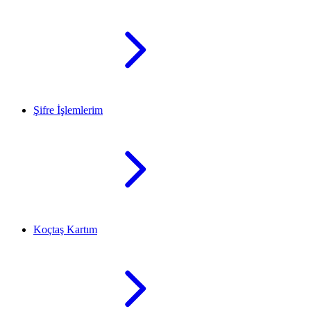
Şifre İşlemlerim
Koçtaş Kartım