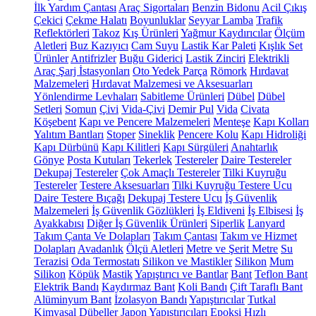
İlk Yardım Çantası
Araç Sigortaları
Benzin Bidonu
Acil Çıkış
Çekici
Çekme Halatı
Boyunluklar
Seyyar Lamba
Trafik
Reflektörleri
Takoz
Kış Ürünleri
Yağmur Kaydırıcılar
Ölçüm
Aletleri
Buz Kazıyıcı
Cam Suyu
Lastik Kar Paleti
Kışlık Set
Ürünler
Antifrizler
Buğu Giderici
Lastik Zinciri
Elektrikli
Araç Şarj İstasyonları
Oto Yedek Parça
Römork
Hırdavat
Malzemeleri
Hırdavat Malzemesi ve Aksesuarları
Yönlendirme Levhaları
Sabitleme Ürünleri
Dübel
Dübel
Setleri
Somun
Çivi
Vida-Çivi
Demir Pul
Vida
Civata
Köşebent
Kapı ve Pencere Malzemeleri
Menteşe
Kapı Kolları
Yalıtım Bantları
Stoper
Sineklik
Pencere Kolu
Kapı Hidroliği
Kapı Dürbünü
Kapı Kilitleri
Kapı Sürgüleri
Anahtarlık
Gönye
Posta Kutuları
Tekerlek
Testereler
Daire Testereler
Dekupaj Testereler
Çok Amaçlı Testereler
Tilki Kuyruğu
Testereler
Testere Aksesuarları
Tilki Kuyruğu Testere Ucu
Daire Testere Bıçağı
Dekupaj Testere Ucu
İş Güvenlik
Malzemeleri
İş Güvenlik Gözlükleri
İş Eldiveni
İş Elbisesi
İş
Ayakkabısı
Diğer İş Güvenlik Ürünleri
Siperlik
Lanyard
Takım Çanta Ve Dolapları
Takım Çantası
Takım ve Hizmet
Dolapları
Avadanlık
Ölçü Aletleri
Metre ve Şerit Metre
Su
Terazisi
Oda Termostatı
Silikon ve Mastikler
Silikon
Mum
Silikon
Köpük
Mastik
Yapıştırıcı ve Bantlar
Bant
Teflon Bant
Elektrik Bandı
Kaydırmaz Bant
Koli Bandı
Çift Taraflı Bant
Alüminyum Bant
İzolasyon Bandı
Yapıştırıcılar
Tutkal
Kimyasal Dübeller
Japon Yapıştırıcıları
Epoksi
Hızlı