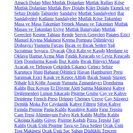
Amaçlı Dolap
Mini Mutfak Dolapları
Mutfak Rafları
Köşe
Mutfak Dolapları
Mutfak Boy Dolabı
Kiler Dolabı
Ekmek ve
Sebze Dolabı
Tabureler
Sandalye
Mutfak Sandalyeleri
Bar
Sandalyeleri
Katlanır Sandalyeler
Mutfak Köşe Takımları
Masa ve Masa Takımları
Yemek Masası ve Takımları
Mutfak
Masası ve Takımları
Eviye
Mutfak Bataryaları
Mutfak
Gereçleri
Kesme Tahtası
Rende
Servis Gereçleri
Patates Ezici
Manuel Kıyma Makinesi
Krema Pompası
Dilimleyici
Doğrayıcı
Yumurta Fırçası
Bıçak ve Bıçak Setleri
Yağ
Sıçratmaz
Soyucu, Oyacak
Ölçü Kabı ve Kaşığı
Merdane ve
Oklava
Hamur Açma Matı
Fındık Kıracağı ve Ceviz Kıracağı
Elek
Dondurma Kaşığı
Buz Kalıbı
Bıçak Bileyici Masat
Açacak ve Tirbuşon
Çekirdek Çıkarıcı
Çırpıcı
Sebze
Kurutucu
Huni
Baharat Öğütücü
Havan
Hamburger Presi
Sarımsak Ezici
Kaşık ve Kepçe Altlığı
Bıçak Standı
Süzgeç
Nihale
İçli Köfte Aparatı
Yumurta Zamanlayıcı
Dondurma
Kalıbı
Buz Kovası
Et Dövme Aleti
Sarma Makinesi
Kahve
Değirmenleri
Limon Sıkacağı
Pişirme Grubu
Çay ve Kahve
Demleme
French Press
Dripper
Chemex
Cezve
Çay Süzgeci
Demlik
Moka Pot
Çaydanlık
Kahve Filtresi
Sifon Kahve
Fırında Pişirme
Pasta Kalıbı
Kurabiye Kalıbı
Fırın Tepsisi
Cam Tepsi
Alüminyum Folyo
Kek Kalıbı
Muffin Kalıbı
Çikolata Kalıbı
Güveç
Pişirme Kağıdı
Pizza Tepsisi
Tart
Kalıbı
Ocak Üstü Pişirme
Tava ve Tava Setleri
Ocak Üstü
Tost Makinesi
Ocak Üstü Sac
Sahan
Düdüklü Tencere