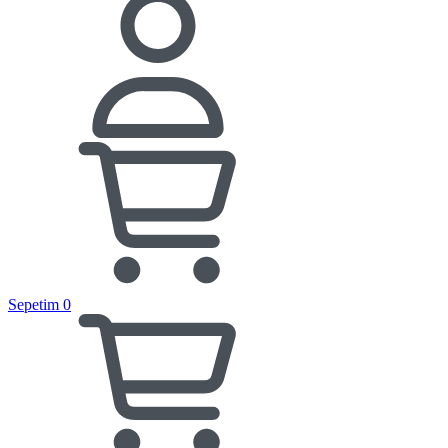
Sepetim
0