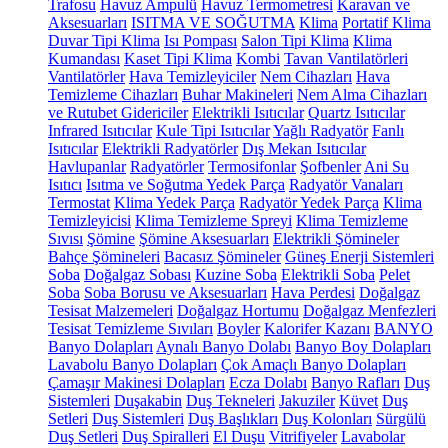
Trafosu
Havuz Ampulü
Havuz Termometresi
Karavan ve
Aksesuarları
ISITMA VE SOĞUTMA
Klima
Portatif Klima
Duvar Tipi Klima
Isı Pompası
Salon Tipi Klima
Klima
Kumandası
Kaset Tipi Klima
Kombi
Tavan Vantilatörleri
Vantilatörler
Hava Temizleyiciler
Nem Cihazları
Hava
Temizleme Cihazları
Buhar Makineleri
Nem Alma Cihazları
ve Rutubet Gidericiler
Elektrikli Isıtıcılar
Quartz Isıtıcılar
Infrared Isıtıcılar
Kule Tipi Isıtıcılar
Yağlı Radyatör
Fanlı
Isıtıcılar
Elektrikli Radyatörler
Dış Mekan Isıtıcılar
Havlupanlar
Radyatörler
Termosifonlar
Şofbenler
Ani Su
Isıtıcı
Isıtma ve Soğutma Yedek Parça
Radyatör Vanaları
Termostat
Klima Yedek Parça
Radyatör Yedek Parça
Klima
Temizleyicisi
Klima Temizleme Spreyi
Klima Temizleme
Sıvısı
Şömine
Şömine Aksesuarları
Elektrikli Şömineler
Bahçe Şömineleri
Bacasız Şömineler
Güneş Enerji Sistemleri
Soba
Doğalgaz Sobası
Kuzine Soba
Elektrikli Soba
Pelet
Soba
Soba Borusu ve Aksesuarları
Hava Perdesi
Doğalgaz
Tesisat Malzemeleri
Doğalgaz Hortumu
Doğalgaz Menfezleri
Tesisat Temizleme Sıvıları
Boyler
Kalorifer Kazanı
BANYO
Banyo Dolapları
Aynalı Banyo Dolabı
Banyo Boy Dolapları
Lavabolu Banyo Dolapları
Çok Amaçlı Banyo Dolapları
Çamaşır Makinesi Dolapları
Ecza Dolabı
Banyo Rafları
Duş
Sistemleri
Duşakabin
Duş Tekneleri
Jakuziler
Küvet
Duş
Setleri
Duş Sistemleri
Duş Başlıkları
Duş Kolonları
Sürgülü
Duş Setleri
Duş Spiralleri
El Duşu
Vitrifiyeler
Lavabolar