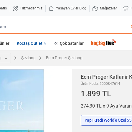
Satış
Hizmetlerimiz
Yaşayan Evler Blog
Mağazalar
ünler
Koçtaş Outlet ⭐
Çok Satanlar
Şezlong
Ecm Proger Şezlong
ı
Ecm Proger
Katlanir K
Ürün Kodu: 5000847614
1.899 TL
274,30 TL x 9 Aya Vara
Yapı Kredi World'e Özel 5