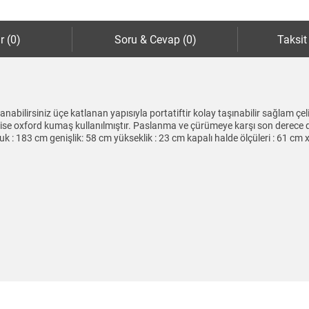
r (0)
Soru & Cevap (0)
Taksit
ilirsiniz üçe katlanan yapısıyla portatiftir kolay taşınabilir sağlam çelik
se oxford kumaş kullanılmıştır. Paslanma ve çürümeye karşı son derece d
luk : 183 cm genişlik: 58 cm yükseklik : 23 cm kapalı halde ölçüleri : 61 cm