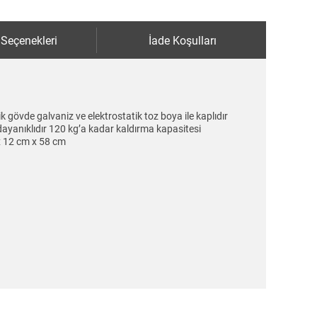
 Seçenekleri
İade Koşulları
 gövde galvaniz ve elektrostatik toz boya ile kaplıdır
ayanıklıdır 120 kg’a kadar kaldırma kapasitesi
 x 12 cm x 58 cm