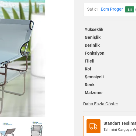
Satıcı:
Ecm Proger
8.8
Yükseklik
Genişlik
Derinlik
Fonksiyon
Fileli
Kol
Şemsiyeli
Renk
Malzeme
Daha Fazla Göster
Standart Teslim
Tahmini Kargoya Ver