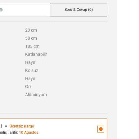
Soru & Cevap (0)
23
cm
58
cm
183
cm
Katlanabilir
Hayır
Kolsuz
Hayır
Gri
Alüminyum
at
●
Ücretsiz Kargo
iliş Tarihi:
10 Ağustos