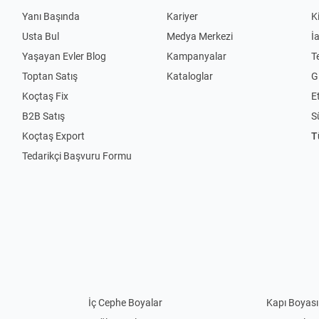
Yanı Başında
Kariyer
K
Usta Bul
Medya Merkezi
İ
Yaşayan Evler Blog
Kampanyalar
T
Toptan Satış
Kataloglar
Gi
Koçtaş Fix
Et
B2B Satış
S
Koçtaş Export
T
Tedarikçi Başvuru Formu
İç Cephe Boyalar
Kapı Boyası