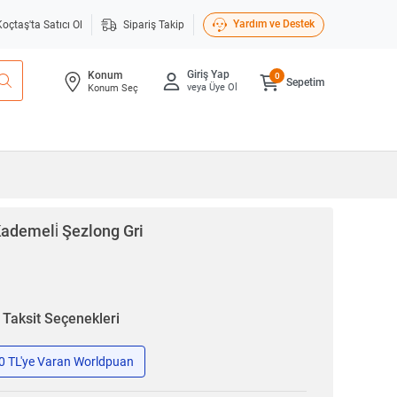
Yardım ve Destek
Koçtaş'ta Satıcı Ol
Sipariş Takip
Giriş Yap
Konum
0
Sepetim
veya Üye Ol
Konum Seç
ademeli̇ Şezlong Gri
n
Taksit Seçenekleri
50 TL'ye Varan Worldpuan