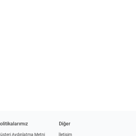
olitikalarımız
Diğer
üşteri Aydınlatma Metni
İletişim