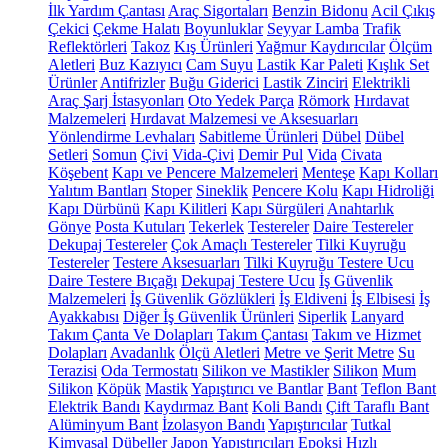
İlk Yardım Çantası
Araç Sigortaları
Benzin Bidonu
Acil Çıkış
Çekici
Çekme Halatı
Boyunluklar
Seyyar Lamba
Trafik
Reflektörleri
Takoz
Kış Ürünleri
Yağmur Kaydırıcılar
Ölçüm
Aletleri
Buz Kazıyıcı
Cam Suyu
Lastik Kar Paleti
Kışlık Set
Ürünler
Antifrizler
Buğu Giderici
Lastik Zinciri
Elektrikli
Araç Şarj İstasyonları
Oto Yedek Parça
Römork
Hırdavat
Malzemeleri
Hırdavat Malzemesi ve Aksesuarları
Yönlendirme Levhaları
Sabitleme Ürünleri
Dübel
Dübel
Setleri
Somun
Çivi
Vida-Çivi
Demir Pul
Vida
Civata
Köşebent
Kapı ve Pencere Malzemeleri
Menteşe
Kapı Kolları
Yalıtım Bantları
Stoper
Sineklik
Pencere Kolu
Kapı Hidroliği
Kapı Dürbünü
Kapı Kilitleri
Kapı Sürgüleri
Anahtarlık
Gönye
Posta Kutuları
Tekerlek
Testereler
Daire Testereler
Dekupaj Testereler
Çok Amaçlı Testereler
Tilki Kuyruğu
Testereler
Testere Aksesuarları
Tilki Kuyruğu Testere Ucu
Daire Testere Bıçağı
Dekupaj Testere Ucu
İş Güvenlik
Malzemeleri
İş Güvenlik Gözlükleri
İş Eldiveni
İş Elbisesi
İş
Ayakkabısı
Diğer İş Güvenlik Ürünleri
Siperlik
Lanyard
Takım Çanta Ve Dolapları
Takım Çantası
Takım ve Hizmet
Dolapları
Avadanlık
Ölçü Aletleri
Metre ve Şerit Metre
Su
Terazisi
Oda Termostatı
Silikon ve Mastikler
Silikon
Mum
Silikon
Köpük
Mastik
Yapıştırıcı ve Bantlar
Bant
Teflon Bant
Elektrik Bandı
Kaydırmaz Bant
Koli Bandı
Çift Taraflı Bant
Alüminyum Bant
İzolasyon Bandı
Yapıştırıcılar
Tutkal
Kimyasal Dübeller
Japon Yapıştırıcıları
Epoksi
Hızlı