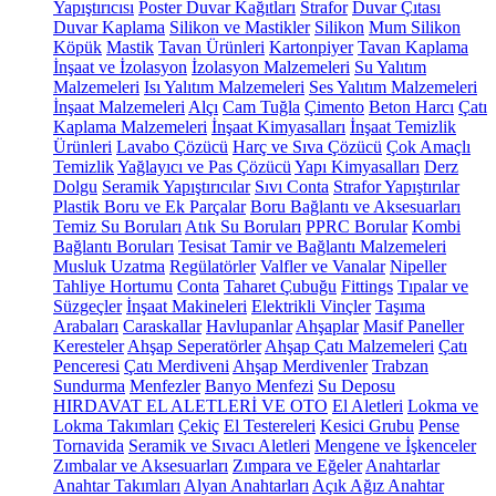
Yapıştırıcısı
Poster Duvar Kağıtları
Strafor
Duvar Çıtası
Duvar Kaplama
Silikon ve Mastikler
Silikon
Mum Silikon
Köpük
Mastik
Tavan Ürünleri
Kartonpiyer
Tavan Kaplama
İnşaat ve İzolasyon
İzolasyon Malzemeleri
Su Yalıtım
Malzemeleri
Isı Yalıtım Malzemeleri
Ses Yalıtım Malzemeleri
İnşaat Malzemeleri
Alçı
Cam Tuğla
Çimento
Beton Harcı
Çatı
Kaplama Malzemeleri
İnşaat Kimyasalları
İnşaat Temizlik
Ürünleri
Lavabo Çözücü
Harç ve Sıva Çözücü
Çok Amaçlı
Temizlik
Yağlayıcı ve Pas Çözücü
Yapı Kimyasalları
Derz
Dolgu
Seramik Yapıştırıcılar
Sıvı Conta
Strafor Yapıştırılar
Plastik Boru ve Ek Parçalar
Boru Bağlantı ve Aksesuarları
Temiz Su Boruları
Atık Su Boruları
PPRC Borular
Kombi
Bağlantı Boruları
Tesisat Tamir ve Bağlantı Malzemeleri
Musluk Uzatma
Regülatörler
Valfler ve Vanalar
Nipeller
Tahliye Hortumu
Conta
Taharet Çubuğu
Fittings
Tıpalar ve
Süzgeçler
İnşaat Makineleri
Elektrikli Vinçler
Taşıma
Arabaları
Caraskallar
Havlupanlar
Ahşaplar
Masif Paneller
Keresteler
Ahşap Seperatörler
Ahşap Çatı Malzemeleri
Çatı
Penceresi
Çatı Merdiveni
Ahşap Merdivenler
Trabzan
Sundurma
Menfezler
Banyo Menfezi
Su Deposu
HIRDAVAT EL ALETLERİ VE OTO
El Aletleri
Lokma ve
Lokma Takımları
Çekiç
El Testereleri
Kesici Grubu
Pense
Tornavida
Seramik ve Sıvacı Aletleri
Mengene ve İşkenceler
Zımbalar ve Aksesuarları
Zımpara ve Eğeler
Anahtarlar
Anahtar Takımları
Alyan Anahtarları
Açık Ağız Anahtar