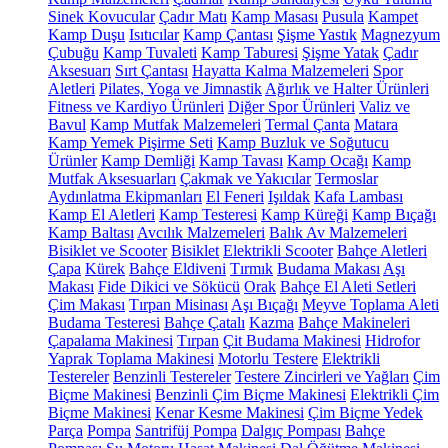
Sinek Kovucular
Çadır Matı
Kamp Masası
Pusula
Kampet
Kamp Duşu
Isıtıcılar
Kamp Çantası
Şişme Yastık
Magnezyum
Çubuğu
Kamp Tuvaleti
Kamp Taburesi
Şişme Yatak
Çadır
Aksesuarı
Sırt Çantası
Hayatta Kalma Malzemeleri
Spor
Aletleri
Pilates, Yoga ve Jimnastik
Ağırlık ve Halter Ürünleri
Fitness ve Kardiyo Ürünleri
Diğer Spor Ürünleri
Valiz ve
Bavul
Kamp Mutfak Malzemeleri
Termal Çanta
Matara
Kamp Yemek Pişirme Seti
Kamp Buzluk ve Soğutucu
Ürünler
Kamp Demliği
Kamp Tavası
Kamp Ocağı
Kamp
Mutfak Aksesuarları
Çakmak ve Yakıcılar
Termoslar
Aydınlatma Ekipmanları
El Feneri
Işıldak
Kafa Lambası
Kamp El Aletleri
Kamp Testeresi
Kamp Küreği
Kamp Bıçağı
Kamp Baltası
Avcılık Malzemeleri
Balık Av Malzemeleri
Bisiklet ve Scooter
Bisiklet
Elektrikli Scooter
Bahçe Aletleri
Çapa
Kürek
Bahçe Eldiveni
Tırmık
Budama Makası
Aşı
Makası
Fide Dikici ve Sökücü
Orak
Bahçe El Aleti Setleri
Çim Makası
Tırpan Misinası
Aşı Bıçağı
Meyve Toplama Aleti
Budama Testeresi
Bahçe Çatalı
Kazma
Bahçe Makineleri
Çapalama Makinesi
Tırpan
Çit Budama Makinesi
Hidrofor
Yaprak Toplama Makinesi
Motorlu Testere
Elektrikli
Testereler
Benzinli Testereler
Testere Zincirleri ve Yağları
Çim
Biçme Makinesi
Benzinli Çim Biçme Makinesi
Elektrikli Çim
Biçme Makinesi
Kenar Kesme Makinesi
Çim Biçme Yedek
Parça
Pompa
Santrifüj Pompa
Dalgıç Pompası
Bahçe