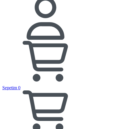
Sepetim
0