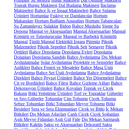
Pompası
Su Motoru
Hasat Makinesi
Dal Öğütme Makinesi
Toprak Burgu Makinesi
Dal Budama Makinesi
İlaçlama
Makineleri
Bahçe İş ve İnşaat Makineleri
Bahçe Sulama
Ürünleri
Hortumlar
Fıskiye ve Damlatıcılar
Hortum
Makaraları
Hortum Bağlantı Aparatları
Hortum Tabancaları
Su Zamanlayıcı
Sulaklar
Bidon
Bahçe Musluğu
Şişme Su
Deposu
Mangal ve Aksesuarları
Mangal Aksesuarları
Mangal
Kömürü ve Tutuşturucular
Mangal ve Barbekü
Kömürlü
Mangal
Tüplü Mangal
Elektrikli Izgara
Pürmüz
Piknik
Malzemeleri
Piknik Sepetleri
Piknik Seti
Semaver
Piknik
Örtüleri
Bahçe Depolama
Depolama Evleri
Depolama
Dolapları
Depolama Sandığı
Bahçe Aydınlatma
Dış Mekan
Aydınlatmalar
Solar Aydınlatma
Projektör ve Sensörler
Bahçe
Aplikleri
Bahçe Feneri ve Meşaleler
Bahçe Masa Üstü
Aydınlatma
Bahçe Set Üstü Aydınlatma
Bahçe Aydınlatma
Direkleri
Bahçe Peyzaj Ürünleri
Bahçe Yer Döşemeleri
Bahçe
Çit ve Bordürleri
Bahçe Filesi
Bahçe Gizleme Ağları
Bahçe
Dekorasyon Ürünleri
Bahçe Kovaları
Toprak ve Çiçek
Bakımı
Bitki Yetiştirme Ürünleri
Torf ve Topraklar
Gübreler
ve Sıvı Gübreler
Tohumlar
Çim Tohumu
Çiçek Tohumu
Sebze Tohumları
Bitki Tohumları
Meyve Tohumu
Bitki
Besinleri
Sera ve Sera Ekipmanları
Çiçek ve Bitki
İç Mekan
Bitkileri
Dış Mekan Ağaçları
Canlı Çiçek
Çiçek Soğanları
Aşılı Meyve Fidanları
Aşılı Gül
Fide
Dış Mekan Sarmaşık
Bitkileri
Kaktüs
Saksı ve Aksesuarları
Dekoratif Saksı