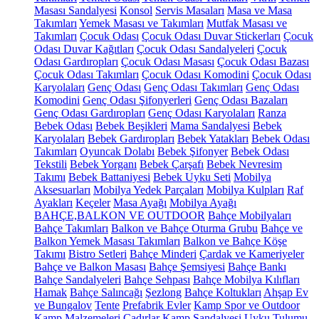
Masası Sandalyesi
Konsol
Servis Masaları
Masa ve Masa
Takımları
Yemek Masası ve Takımları
Mutfak Masası ve
Takımları
Çocuk Odası
Çocuk Odası Duvar Stickerları
Çocuk
Odası Duvar Kağıtları
Çocuk Odası Sandalyeleri
Çocuk
Odası Gardıropları
Çocuk Odası Masası
Çocuk Odası Bazası
Çocuk Odası Takımları
Çocuk Odası Komodini
Çocuk Odası
Karyolaları
Genç Odası
Genç Odası Takımları
Genç Odası
Komodini
Genç Odası Şifonyerleri
Genç Odası Bazaları
Genç Odası Gardıropları
Genç Odası Karyolaları
Ranza
Bebek Odası
Bebek Beşikleri
Mama Sandalyesi
Bebek
Karyolaları
Bebek Gardıropları
Bebek Yatakları
Bebek Odası
Takımları
Oyuncak Dolabı
Bebek Şifonyer
Bebek Odası
Tekstili
Bebek Yorganı
Bebek Çarşafı
Bebek Nevresim
Takımı
Bebek Battaniyesi
Bebek Uyku Seti
Mobilya
Aksesuarları
Mobilya Yedek Parçaları
Mobilya Kulpları
Raf
Ayakları
Keçeler
Masa Ayağı
Mobilya Ayağı
BAHÇE,BALKON VE OUTDOOR
Bahçe Mobilyaları
Bahçe Takımları
Balkon ve Bahçe Oturma Grubu
Bahçe ve
Balkon Yemek Masası Takımları
Balkon ve Bahçe Köşe
Takımı
Bistro Setleri
Bahçe Minderi
Çardak ve Kameriyeler
Bahçe ve Balkon Masası
Bahçe Şemsiyesi
Bahçe Bankı
Bahçe Sandalyeleri
Bahçe Sehpası
Bahçe Mobilya Kılıfları
Hamak
Bahçe Salıncağı
Şezlong
Bahçe Koltukları
Ahşap Ev
ve Bungalov
Tente
Prefabrik Evler
Kamp Spor ve Outdoor
Kamp Malzemeleri
Çadırlar
Kamp Sandalyesi
Uyku Tulumu