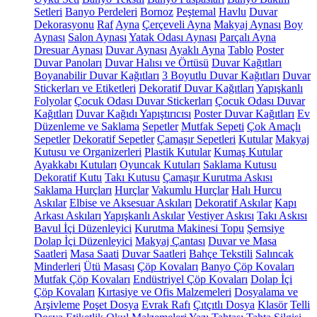
Setleri
Banyo Perdeleri
Bornoz
Peştemal
Havlu
Duvar
Dekorasyonu
Raf
Ayna
Çerçeveli Ayna
Makyaj Aynası
Boy
Aynası
Salon Aynası
Yatak Odası Aynası
Parçalı Ayna
Dresuar Aynası
Duvar Aynası
Ayaklı Ayna
Tablo
Poster
Duvar Panoları
Duvar Halısı ve Örtüsü
Duvar Kağıtları
Boyanabilir Duvar Kağıtları
3 Boyutlu Duvar Kağıtları
Duvar
Stickerları ve Etiketleri
Dekoratif Duvar Kağıtları
Yapışkanlı
Folyolar
Çocuk Odası Duvar Stickerları
Çocuk Odası Duvar
Kağıtları
Duvar Kağıdı Yapıştırıcısı
Poster Duvar Kağıtları
Ev
Düzenleme ve Saklama
Sepetler
Mutfak Sepeti
Çok Amaçlı
Sepetler
Dekoratif Sepetler
Çamaşır Sepetleri
Kutular
Makyaj
Kutusu ve Organizerleri
Plastik Kutular
Kumaş Kutular
Ayakkabı Kutuları
Oyuncak Kutuları
Saklama Kutusu
Dekoratif Kutu
Takı Kutusu
Çamaşır Kurutma Askısı
Saklama Hurçları
Hurçlar
Vakumlu Hurçlar
Halı Hurcu
Askılar
Elbise ve Aksesuar Askıları
Dekoratif Askılar
Kapı
Arkası Askıları
Yapışkanlı Askılar
Vestiyer Askısı
Takı Askısı
Bavul İçi Düzenleyici
Kurutma Makinesi Topu
Şemsiye
Dolap İçi Düzenleyici
Makyaj Çantası
Duvar ve Masa
Saatleri
Masa Saati
Duvar Saatleri
Bahçe Tekstili
Salıncak
Minderleri
Ütü Masası
Çöp Kovaları
Banyo Çöp Kovaları
Mutfak Çöp Kovaları
Endüstriyel Çöp Kovaları
Dolap İçi
Çöp Kovaları
Kırtasiye ve Ofis Malzemeleri
Dosyalama ve
Arşivleme
Poşet Dosya
Evrak Rafı
Çıtçıtlı Dosya
Klasör
Telli