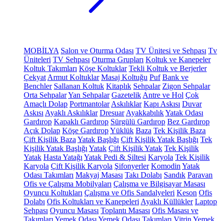
MOBİLYA
Salon ve Oturma Odası
TV Ünitesi ve Sehpası
Tv
Üniteleri
TV Sehpası
Oturma Grupları
Koltuk ve Kanepeler
Koltuk Takımları
Köşe Koltuklar
Tekli Koltuk ve Berjerler
Çekyat
Armut Koltuklar
Masaj Koltuğu
Puf
Bank ve
Benchler
Sallanan Koltuk
Kitaplık
Sehpalar
Zigon Sehpalar
Orta Sehpalar
Yan Sehpalar
Gazetelik
Antre ve Hol
Çok
Amaçlı Dolap
Portmantolar
Askılıklar
Kapı Askısı
Duvar
Askısı
Ayaklı Askılıklar
Dresuar
Ayakkabılık
Yatak Odası
Gardırop
Kapaklı Gardırop
Sürgülü Gardırop
Bez Gardırop
Açık Dolap
Köşe Gardırop
Yüklük
Baza
Tek Kişilik Baza
Çift Kişilik Baza
Yatak Başlığı
Çift Kişilik Yatak Başlığı
Tek
Kişilik Yatak Başlığı
Yatak
Çift Kişilik Yatak
Tek Kişilik
Yatak
Hasta Yatağı
Yatak Pedi & Şiltesi
Karyola
Tek Kişilik
Karyola
Çift Kişilik Karyola
Şifonyerler
Komodin
Yatak
Odası Takımları
Makyaj Masası
Takı Dolabı
Sandık
Paravan
Ofis ve Çalışma Mobilyaları
Çalışma ve Bilgisayar Masası
Oyuncu Koltukları
Çalışma ve Ofis Sandalyeleri
Keson
Ofis
Dolabı
Ofis Koltukları ve Kanepeleri
Ayaklı Küllükler
Laptop
Sehpası
Oyuncu Masası
Toplantı Masası
Ofis Masası ve
Takımları
Yemek Odası
Yemek Odası Takımları
Vitrin
Yemek