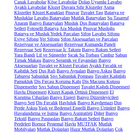
Çanak Lavabolar
Köşe Lavabolar
Dolap Uyumlu Lavabo
Ayaklı Lavabolar
Klozet
Duvara Sıfır Klozetler
Asma
Klozetler
Klozet Kapakları
Pisuvar
Tuvalet Taşı
Batarya ve
Musluklar
Lavabo Bataryaları
Mutfak Bataryaları
Su Tasarruf
Aparatı
Banyo Bataryaları
Musluk
Duş Bataryaları
Batarya
Setleri
Fotoselli Batarya
Ara Musluk
Pisuvar Musluğu
Batarya ve Musluk Yedek Parçaları
Sifon
Lavabo Sifonu
Eviye Sifonu
Yer Sifonu
Sifon Aksesuarları ve Parçaları
Rezervuar ve Aksesuarları
Rezervuar Kumanda Paneli
Rezervuar Seti
Rezervuar İç Takımı
Banyo Bakım Setleri
Yara Bandı
Lif ve Süngerler
Sıcak Su Torbası
Cımbız
Sabun
Tırnak Makası
Banyo Seramik ve Fayansları
Banyo
Aksesuarları
Tuvalet ve Klozet Fırçaları
Ayaklı Fırçalık ve
Kağıtlık Seti
Duş Rafı
Banyo Aynaları
Banyo Askısı
Banyo
Taburesi
Sabunluk
Sıvı Sabunluk Pompası
Tuvalet Kağıtlığı
Pamukluk
Diş Fırçası Koruma Kabı
Diş Macunu Kutusu
Dispenserler
Sıvı Sabun Dispenseri
Tuvalet Kağıdı Dispenseri
Havlu Dispenseri
Klozet Kapak Örtüsü Dispenseri
El
Kurutma Cihazları
Banyo Etajeri
Banyo Düzenleyicileri
Banyo Seti
Diş Fırçalık
Havluluk
Banyo Kaydırmazı
Duş
Perde Askısı
Yaşlı ve Bedensel Engelli Banyo Ürünleri
Banyo
Havalandırma ve Isıtma
Banyo Aspiratörü
Diğer
Banyo
Tekstil
Banyo Paspasları
Banyo Bakım Setleri
Banyo
Perdeleri
Bornoz
Peştemal
Havlu
MUTFAK
Mutfak
Mobilyaları
Mutfak Dolapları
Hazır Mutfak Dolapları
Çok