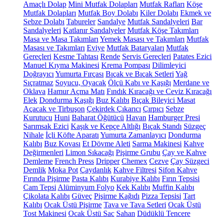
Amaçlı Dolap
Mini Mutfak Dolapları
Mutfak Rafları
Köşe
Mutfak Dolapları
Mutfak Boy Dolabı
Kiler Dolabı
Ekmek ve
Sebze Dolabı
Tabureler
Sandalye
Mutfak Sandalyeleri
Bar
Sandalyeleri
Katlanır Sandalyeler
Mutfak Köşe Takımları
Masa ve Masa Takımları
Yemek Masası ve Takımları
Mutfak
Masası ve Takımları
Eviye
Mutfak Bataryaları
Mutfak
Gereçleri
Kesme Tahtası
Rende
Servis Gereçleri
Patates Ezici
Manuel Kıyma Makinesi
Krema Pompası
Dilimleyici
Doğrayıcı
Yumurta Fırçası
Bıçak ve Bıçak Setleri
Yağ
Sıçratmaz
Soyucu, Oyacak
Ölçü Kabı ve Kaşığı
Merdane ve
Oklava
Hamur Açma Matı
Fındık Kıracağı ve Ceviz Kıracağı
Elek
Dondurma Kaşığı
Buz Kalıbı
Bıçak Bileyici Masat
Açacak ve Tirbuşon
Çekirdek Çıkarıcı
Çırpıcı
Sebze
Kurutucu
Huni
Baharat Öğütücü
Havan
Hamburger Presi
Sarımsak Ezici
Kaşık ve Kepçe Altlığı
Bıçak Standı
Süzgeç
Nihale
İçli Köfte Aparatı
Yumurta Zamanlayıcı
Dondurma
Kalıbı
Buz Kovası
Et Dövme Aleti
Sarma Makinesi
Kahve
Değirmenleri
Limon Sıkacağı
Pişirme Grubu
Çay ve Kahve
Demleme
French Press
Dripper
Chemex
Cezve
Çay Süzgeci
Demlik
Moka Pot
Çaydanlık
Kahve Filtresi
Sifon Kahve
Fırında Pişirme
Pasta Kalıbı
Kurabiye Kalıbı
Fırın Tepsisi
Cam Tepsi
Alüminyum Folyo
Kek Kalıbı
Muffin Kalıbı
Çikolata Kalıbı
Güveç
Pişirme Kağıdı
Pizza Tepsisi
Tart
Kalıbı
Ocak Üstü Pişirme
Tava ve Tava Setleri
Ocak Üstü
Tost Makinesi
Ocak Üstü Sac
Sahan
Düdüklü Tencere