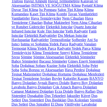
Trafosu
Havuz Ampulü
Havuz Termometresi
Karavan ve
Aksesuarları
ISITMA VE SOĞUTMA
Klima
Portatif Klima
Duvar Tipi Klima
Isı Pompası
Salon Tipi Klima
Klima
Kumandası
Kaset Tipi Klima
Kombi
Tavan Vantilatörleri
Vantilatörler
Hava Temizleyiciler
Nem Cihazları
Hava
Temizleme Cihazları
Buhar Makineleri
Nem Alma Cihazları
ve Rutubet Gidericiler
Elektrikli Isıtıcılar
Quartz Isıtıcılar
Infrared Isıtıcılar
Kule Tipi Isıtıcılar
Yağlı Radyatör
Fanlı
Isıtıcılar
Elektrikli Radyatörler
Dış Mekan Isıtıcılar
Havlupanlar
Radyatörler
Termosifonlar
Şofbenler
Ani Su
Isıtıcı
Isıtma ve Soğutma Yedek Parça
Radyatör Vanaları
Termostat
Klima Yedek Parça
Radyatör Yedek Parça
Klima
Temizleyicisi
Klima Temizleme Spreyi
Klima Temizleme
Sıvısı
Şömine
Şömine Aksesuarları
Elektrikli Şömineler
Bahçe Şömineleri
Bacasız Şömineler
Güneş Enerji Sistemleri
Soba
Doğalgaz Sobası
Kuzine Soba
Elektrikli Soba
Pelet
Soba
Soba Borusu ve Aksesuarları
Hava Perdesi
Doğalgaz
Tesisat Malzemeleri
Doğalgaz Hortumu
Doğalgaz Menfezleri
Tesisat Temizleme Sıvıları
Boyler
Kalorifer Kazanı
BANYO
Banyo Dolapları
Aynalı Banyo Dolabı
Banyo Boy Dolapları
Lavabolu Banyo Dolapları
Çok Amaçlı Banyo Dolapları
Çamaşır Makinesi Dolapları
Ecza Dolabı
Banyo Rafları
Duş
Sistemleri
Duşakabin
Duş Tekneleri
Jakuziler
Küvet
Duş
Setleri
Duş Sistemleri
Duş Başlıkları
Duş Kolonları
Sürgülü
Duş Setleri
Duş Spiralleri
El Duşu
Vitrifiyeler
Lavabolar