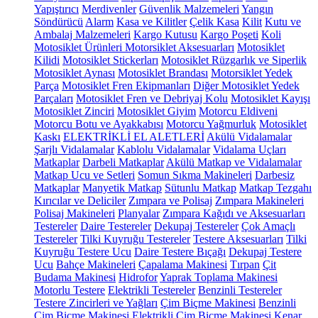
Yapıştırıcı
Merdivenler
Güvenlik Malzemeleri
Yangın
Söndürücü
Alarm
Kasa ve Kilitler
Çelik Kasa
Kilit
Kutu ve
Ambalaj Malzemeleri
Kargo Kutusu
Kargo Poşeti
Koli
Motosiklet Ürünleri
Motorsiklet Aksesuarları
Motosiklet
Kilidi
Motosiklet Stickerları
Motosiklet Rüzgarlık ve Siperlik
Motosiklet Aynası
Motosiklet Brandası
Motorsiklet Yedek
Parça
Motosiklet Fren Ekipmanları
Diğer Motosiklet Yedek
Parçaları
Motosiklet Fren ve Debriyaj Kolu
Motosiklet Kayışı
Motosiklet Zinciri
Motosiklet Giyim
Motorcu Eldiveni
Motorcu Botu ve Ayakkabısı
Motorcu Yağmurluk
Motosiklet
Kaskı
ELEKTRİKLİ EL ALETLERİ
Akülü Vidalamalar
Şarjlı Vidalamalar
Kablolu Vidalamalar
Vidalama Uçları
Matkaplar
Darbeli Matkaplar
Akülü Matkap ve Vidalamalar
Matkap Ucu ve Setleri
Somun Sıkma Makineleri
Darbesiz
Matkaplar
Manyetik Matkap
Sütunlu Matkap
Matkap Tezgahı
Kırıcılar ve Deliciler
Zımpara ve Polisaj
Zımpara Makineleri
Polisaj Makineleri
Planyalar
Zımpara Kağıdı ve Aksesuarları
Testereler
Daire Testereler
Dekupaj Testereler
Çok Amaçlı
Testereler
Tilki Kuyruğu Testereler
Testere Aksesuarları
Tilki
Kuyruğu Testere Ucu
Daire Testere Bıçağı
Dekupaj Testere
Ucu
Bahçe Makineleri
Çapalama Makinesi
Tırpan
Çit
Budama Makinesi
Hidrofor
Yaprak Toplama Makinesi
Motorlu Testere
Elektrikli Testereler
Benzinli Testereler
Testere Zincirleri ve Yağları
Çim Biçme Makinesi
Benzinli
Çim Biçme Makinesi
Elektrikli Çim Biçme Makinesi
Kenar