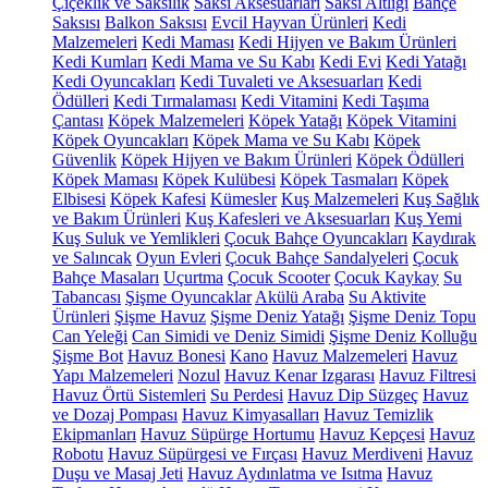
Çiçeklik ve Saksılık
Saksı Aksesuarları
Saksı Altlığı
Bahçe
Saksısı
Balkon Saksısı
Evcil Hayvan Ürünleri
Kedi
Malzemeleri
Kedi Maması
Kedi Hijyen ve Bakım Ürünleri
Kedi Kumları
Kedi Mama ve Su Kabı
Kedi Evi
Kedi Yatağı
Kedi Oyuncakları
Kedi Tuvaleti ve Aksesuarları
Kedi
Ödülleri
Kedi Tırmalaması
Kedi Vitamini
Kedi Taşıma
Çantası
Köpek Malzemeleri
Köpek Yatağı
Köpek Vitamini
Köpek Oyuncakları
Köpek Mama ve Su Kabı
Köpek
Güvenlik
Köpek Hijyen ve Bakım Ürünleri
Köpek Ödülleri
Köpek Maması
Köpek Kulübesi
Köpek Tasmaları
Köpek
Elbisesi
Köpek Kafesi
Kümesler
Kuş Malzemeleri
Kuş Sağlık
ve Bakım Ürünleri
Kuş Kafesleri ve Aksesuarları
Kuş Yemi
Kuş Suluk ve Yemlikleri
Çocuk Bahçe Oyuncakları
Kaydırak
ve Salıncak
Oyun Evleri
Çocuk Bahçe Sandalyeleri
Çocuk
Bahçe Masaları
Uçurtma
Çocuk Scooter
Çocuk Kaykay
Su
Tabancası
Şişme Oyuncaklar
Akülü Araba
Su Aktivite
Ürünleri
Şişme Havuz
Şişme Deniz Yatağı
Şişme Deniz Topu
Can Yeleği
Can Simidi ve Deniz Simidi
Şişme Deniz Kolluğu
Şişme Bot
Havuz Bonesi
Kano
Havuz Malzemeleri
Havuz
Yapı Malzemeleri
Nozul
Havuz Kenar Izgarası
Havuz Filtresi
Havuz Örtü Sistemleri
Su Perdesi
Havuz Dip Süzgeç
Havuz
ve Dozaj Pompası
Havuz Kimyasalları
Havuz Temizlik
Ekipmanları
Havuz Süpürge Hortumu
Havuz Kepçesi
Havuz
Robotu
Havuz Süpürgesi ve Fırçası
Havuz Merdiveni
Havuz
Duşu ve Masaj Jeti
Havuz Aydınlatma ve Isıtma
Havuz