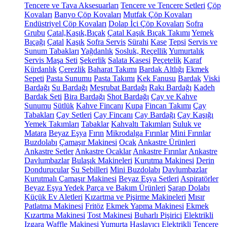
Tencere ve Tava Aksesuarları
Tencere ve Tencere Setleri
Çöp
Kovaları
Banyo Çöp Kovaları
Mutfak Çöp Kovaları
Endüstriyel Çöp Kovaları
Dolap İçi Çöp Kovaları
Sofra
Grubu
Çatal,Kaşık,Bıçak
Çatal Kaşık Bıçak Takımı
Yemek
Bıçağı
Çatal
Kaşık
Sofra Servis
Sürahi
Kase
Tepsi
Servis ve
Sunum Tabakları
Yağdanlık
Sosluk, Reçellik
Yumurtalık
Servis Maşa Seti
Şekerlik
Salata Kasesi
Peçetelik
Karaf
Kürdanlık
Çerezlik
Baharat Takımı
Bardak Altlığı
Ekmek
Sepeti
Pasta Sunumu
Pasta Takımı
Kek Fanusu
Bardak
Viski
Bardağı
Su Bardağı
Meşrubat Bardağı
Rakı Bardağı
Kadeh
Bardak Seti
Bira Bardağı
Shot Bardağı
Çay ve Kahve
Sunumu
Sütlük
Kahve Fincanı
Kupa
Fincan Takımı
Çay
Tabakları
Çay Setleri
Çay Fincanı
Çay Bardağı
Çay Kaşığı
Yemek Takımları
Tabaklar
Kahvaltı Takımları
Suluk ve
Matara
Beyaz Eşya
Fırın
Mikrodalga Fırınlar
Mini Fırınlar
Buzdolabı
Çamaşır Makinesi
Ocak
Ankastre Ürünleri
Ankastre Setler
Ankastre Ocaklar
Ankastre Fırınlar
Ankastre
Davlumbazlar
Bulaşık Makineleri
Kurutma Makinesi
Derin
Dondurucular
Su Sebilleri
Mini Buzdolabı
Davlumbazlar
Kurutmalı Çamaşır Makinesi
Beyaz Eşya Setleri
Aspiratörler
Beyaz Eşya Yedek Parça ve Bakım Ürünleri
Şarap Dolabı
Küçük Ev Aletleri
Kızartma ve Pişirme Makineleri
Mısır
Patlatma Makinesi
Fritöz
Ekmek Yapma Makinesi
Ekmek
Kızartma Makinesi
Tost Makinesi
Buharlı Pişirici
Elektrikli
Izgara
Waffle Makinesi
Yumurta Haşlayıcı
Elektrikli Tencere