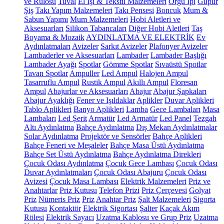
ve Rulosu
Tuval
El İşi & Tekstil Malzemeleri
Örgü İpi
Güpür
Şiş
Takı Yapım Malzemeleri
Takı Pensesi
Boncuk
Mum &
Sabun Yapımı
Mum Malzemeleri
Hobi Aletleri ve
Aksesuarları
Silikon Tabancaları
Diğer Hobi Aletleri
Taş
Boyama & Mozaik
AYDINLATMA VE ELEKTRİK
Ev
Aydınlatmaları
Avizeler
Sarkıt Avizeler
Plafonyer Avizeler
Lambaderler ve Aksesuarları
Lambader
Lambader Başlığı
Lambader Ayağı
Spotlar
Gömme Spotlar
Sıvaüstü Spotlar
Tavan Spotlar
Ampuller
Led Ampul
Halojen Ampul
Tasarruflu Ampul
Rustik Ampul
Akıllı Ampul
Floresan
Ampul
Abajurlar ve Aksesuarları
Abajur
Abajur Şapkaları
Abajur Ayaklığı
Fener ve Işıldaklar
Aplikler
Duvar Aplikleri
Tablo Aplikleri
Banyo Aplikleri
Lamba
Gece Lambaları
Masa
Lambaları
Led Şerit
Armatür
Led Armatür
Led Panel
Tezgah
Altı Aydınlatma
Bahçe Aydınlatma
Dış Mekan Aydınlatmalar
Solar Aydınlatma
Projektör ve Sensörler
Bahçe Aplikleri
Bahçe Feneri ve Meşaleler
Bahçe Masa Üstü Aydınlatma
Bahçe Set Üstü Aydınlatma
Bahçe Aydınlatma Direkleri
Çocuk Odası Aydınlatma
Çocuk Gece Lambası
Çocuk Odası
Duvar Aydınlatmaları
Çocuk Odası Abajuru
Çocuk Odası
Avizesi
Çocuk Masa Lambası
Elektrik Malzemeleri
Priz ve
Anahtarlar
Priz Kutusu
Telefon Prizi
Priz Çerçevesi
Golyat
Priz
Nümeris Priz
Priz
Anahtar Priz
Şalt Malzemeleri
Sigorta
Kutusu
Kontaktör
Elektrik Sigortası
Şalter
Kaçak Akım
Rölesi
Elektrik Sayacı
Uzatma Kablosu ve Grup Priz
Uzatma