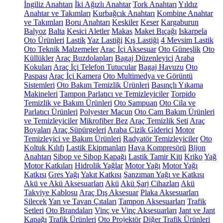
İngiliz Anahtarı
İki Ağızlı Anahtar
Tork Anahtarı
Yıldız
Anahtar ve Takımları
Kurbağcık Anahtarı
Kombine Anahtar
ve Takımları
Boru Anahtarı
Keskiler
Keser
Kargaburun
Balyoz
Balta
Kesici Aletler
Makas
Maket Bıçağı
Iskarpela
Oto Ürünleri
Lastik
Yaz Lastiği
Kış Lastiği
4 Mevsim Lastik
Oto Teknik Malzemeler
Araç İçi Aksesuar
Oto Güneşlik
Oto
Küllükler
Araç Buzdolapları
Bagaj Düzenleyici
Araba
Kokuları
Araç İçi Telefon Tutucular
Bagaj Havuzu
Oto
Paspası
Araç İçi Kamera
Oto Multimedya ve Görüntü
Sistemleri
Oto Bakım Temizlik Ürünleri
Basınçlı Yıkama
Makineleri
Tampon Parlatıcı ve Temizleyiciler
Torpido
Temizlik ve Bakım Ürünleri
Oto Şampuan
Oto Cila ve
Parlatıcı Ürünleri
Polyester Macun
Oto Cam Bakım Ürünleri
ve Temizleyiciler
Mikrofiber Bez
Araç Temizlik Seti
Araç
Boyaları
Araç Süpürgeleri
Araba Çizik Giderici
Motor
Temizleyici ve Bakım Ürünleri
Radyatör Temizleyiciler
Oto
Koltuk Kılıfı
Lastik Ekipmanları
Hava Kompresörü
Bijon
Anahtarı
Sibop ve Sibop Kapağı
Lastik Tamir Kiti
Kriko
Yağ
Motor Katkıları
Hidrolik Yağlar
Motor Yağı
Motor Yağı
Katkısı
Gres Yağı
Yakıt Katkısı
Şanzıman Yağı ve Katkısı
Akü ve Akü Aksesuarları
Akü
Akü Şarj Cihazları
Akü
Takviye Kablosu
Araç Dış Aksesuar
Plaka Aksesuarları
Silecek
Yan ve Tavan Çıtaları
Tampon Aksesuarları
Trafik
Setleri
Oto Brandaları
Vinç ve Vinç Aksesuarları
Jant ve Jant
Kapağı
Trafik Ürünleri
Oto Projektör
Diğer Trafik Ürünleri