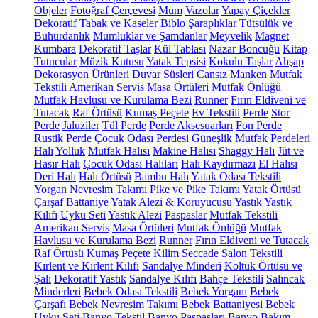
Objeler
Fotoğraf Çerçevesi
Mum
Vazolar
Yapay Çiçekler
Dekoratif Tabak ve Kaseler
Biblo
Şaraplıklar
Tütsülük ve
Buhurdanlık
Mumluklar ve Şamdanlar
Meyvelik
Magnet
Kumbara
Dekoratif Taşlar
Kül Tablası
Nazar Boncuğu
Kitap
Tutucular
Müzik Kutusu
Yatak Tepsisi
Kokulu Taşlar
Ahşap
Dekorasyon Ürünleri
Duvar Süsleri
Cansız Manken
Mutfak
Tekstili
Amerikan Servis
Masa Örtüleri
Mutfak Önlüğü
Mutfak Havlusu ve Kurulama Bezi
Runner
Fırın Eldiveni ve
Tutacak
Raf Örtüsü
Kumaş Peçete
Ev Tekstili
Perde
Stor
Perde
Jaluziler
Tül Perde
Perde Aksesuarları
Fon Perde
Rustik Perde
Çocuk Odası Perdesi
Güneşlik
Mutfak Perdeleri
Halı
Yolluk
Mutfak Halısı
Makine Halısı
Shaggy Halı
Jüt ve
Hasır Halı
Çocuk Odası Halıları
Halı Kaydırmazı
El Halısı
Deri Halı
Halı Örtüsü
Bambu Halı
Yatak Odası Tekstili
Yorgan
Nevresim Takımı
Pike ve Pike Takımı
Yatak Örtüsü
Çarşaf
Battaniye
Yatak Alezi & Koruyucusu
Yastık
Yastık
Kılıfı
Uyku Seti
Yastık Alezi
Paspaslar
Mutfak Tekstili
Amerikan Servis
Masa Örtüleri
Mutfak Önlüğü
Mutfak
Havlusu ve Kurulama Bezi
Runner
Fırın Eldiveni ve Tutacak
Raf Örtüsü
Kumaş Peçete
Kilim
Seccade
Salon Tekstili
Kırlent ve Kırlent Kılıfı
Sandalye Minderi
Koltuk Örtüsü ve
Şalı
Dekoratif Yastık
Sandalye Kılıfı
Bahçe Tekstili
Salıncak
Minderleri
Bebek Odası Tekstili
Bebek Yorganı
Bebek
Çarşafı
Bebek Nevresim Takımı
Bebek Battaniyesi
Bebek
Uyku Seti
Banyo Tekstil
Banyo Paspasları
Banyo Bakım