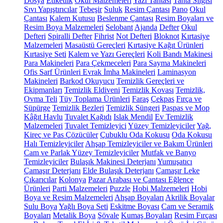
Dosya
Etiketlik
Okul Malzemeleri
Yazı Tahtası
Tahta Silgisi
Sıvı Yapıştırıcılar
Tebeşir
Suluk
Resim Çantası
Pano
Okul
Çantası
Kalem Kutusu
Beslenme Çantası
Resim Boyaları ve
Resim Boya Malzemeleri
Selobant
Ajanda
Defter
Okul
Defteri
Spiralli Defter
Fihrist
Not Defteri
Bloknot
Kırtasiye
Malzemeleri
Masaüstü Gereçleri
Kırtasiye Kağıt Ürünleri
Kırtasiye Seti
Kalem ve Yazı Gereçleri
Koli Bandı Makinesi
Para Makineleri
Para Çekmeceleri
Para Sayma Makineleri
Ofis Sarf Ürünleri
Evrak İmha Makineleri
Laminasyon
Makineleri
Barkod Okuyucu
Temizlik Gereçleri ve
Ekipmanları
Temizlik Eldiveni
Temizlik Kovası
Temizlik,
Ovma Teli
Tüy Toplama Ürünleri
Faraş
Çekpas
Fırça ve
Süpürge
Temizlik Bezleri
Temizlik Süngeri
Paspas ve Mop
Kâğıt Havlu
Tuvalet Kağıdı
Islak Mendil
Ev Temizlik
Malzemeleri
Tuvalet Temizleyici
Yüzey Temizleyiciler
Yağ,
Kireç ve Pas Çözücüler
Çubuklu Oda Kokusu
Oda Kokusu
Halı Temizleyiciler
Ahşap Temizleyiciler ve Bakım Ürünleri
Cam ve Parlak Yüzey Temizleyiciler
Mutfak ve Banyo
Temizleyiciler
Bulaşık Makinesi Deterjanı
Yumuşatıcı
Çamaşır Deterjanı
Elde Bulaşık Deterjanı
Çamaşır Leke
Çıkarıcılar
Kolonya
Pazar Arabası ve Çantası
Eğlence
Ürünleri
Parti Malzemeleri
Puzzle
Hobi Malzemeleri
Hobi
Boya ve Resim Malzemeleri
Ahşap Boyaları
Akrilik Boyalar
Sulu Boya
Yağlı Boya Seti
Eskitme Boyası
Cam ve Seramik
Boyaları
Metalik Boya
Şövale
Kumaş Boyaları
Resim Fırçası