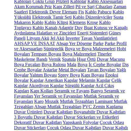
Kabloları
Çoklu Grup Prizleri
Kablolar
Kablo Aksesuarları
Akım Korumalı Priz
Kapı Zilleri
Pil ve Şarj Cihazları
Zaman
Saatleri
Elektronik Devre Elemanı
Fiş
Kablo Pabucu
Kablo
Yüksüğü
Elektronik Tamir Seti
Kablo Düzenleyiciler
Susta
Makaron Kablo
Kablo Klipsi
Klemens
Kroşe
Kablo
Toplayıcı
Kablo Kanalı
Adaptör
Duy
Buat Kutusu ve Kapağı
Aydınlatma Halatları ve Zincirleri
Enerji Sistemleri
Güneş
Paneli
Lityum Akü
Jel Akü
İnverter
Tavan Vantilatörleri
AHŞAP VE İNŞAAT
Ahşap Yer Döşeme
Parke
Parke Profil
ve Aksesuarları
Süpürgelik
Boya ve Boya Malzemeleri
Hobi
Boyaları
Tempare Boyası
Boya Malzemeleri
Tinerler
Maskeleme Bandı
Vernik
Spatula
Hışır Örtü
Duvar Macunu
Boya Fırçaları
Boya Rulosu
Mala
Boya
İç Cephe Boyalar
Dış
Cephe Boyalar
Astarlar
Metal Boyaları
Tavan Boyaları
Yağlı
Boyalar
Yalıtım Boyası
Sprey Boya
Kapı Boyası
Epoksi
Boyalar
Kapılar
Amerikan Kapılar
Melamin Kapılar
Çelik
Kapılar
Akordiyon Kapılar
Sürgülü Kapılar
Acil Çıkış
Kapıları
Kapı Kolları
Seramik ve Fayans
Banyo Seramik ve
Fayansları
Yer Seramik ve Fayansları
Mutfak Seramik ve
Fayansları
Karo
Mozaik
Mutfak Tezgahları
Laminant Mutfak
Tezgahları
Ahşap Mutfak Tezgahları
PVC Zemin Kaplama
Duvar Ürünleri
Duvar Kağıtları
Boyanabilir Duvar Kağıtları
3 Boyutlu Duvar Kağıtları
Duvar Stickerları ve Etiketleri
Dekoratif Duvar Kağıtları
Yapışkanlı Folyolar
Çocuk Odası
Duvar Stickerları
Çocuk Odası Duvar Kağıtları
Duvar Kağıdı