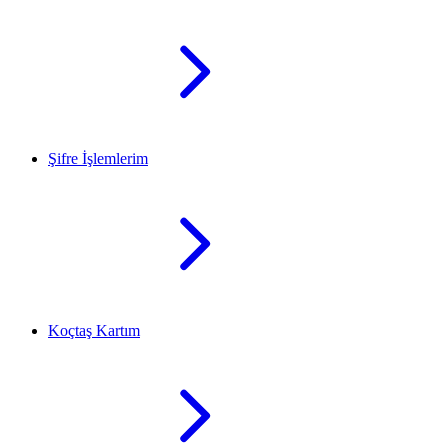
Şifre İşlemlerim
Koçtaş Kartım