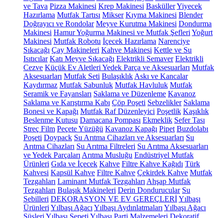
ve Tava
Pizza Makinesi
Krep Makinesi
Basküller
Yiyecek
Hazırlama
Mutfak Tartısı
Mikser
Kıyma Makinesi
Blender
Doğrayıcı ve Rondolar
Meyve Kurutma Makinesi
Dondurma
Makinesi
Hamur Yoğurma Makinesi ve Mutfak Şefleri
Yoğurt
Makinesi
Mutfak Robotu
İçecek Hazırlama
Narenciye
Sıkacağı
Çay Makineleri
Kahve Makinesi
Kettle ve Su
Isıtıcılar
Katı Meyve Sıkacağı
Elektrikli Semaver
Elektrikli
Cezve
Küçük Ev Aletleri Yedek Parça ve Aksesuarları
Mutfak
Aksesuarları
Mutfak Seti
Bulaşıklık
Askı ve Kancalar
Kaydırmaz
Mutfak Sabunluk
Mutfak Havluluk
Mutfak
Seramik ve Fayansları
Saklama ve Düzenleme
Kavanoz
Saklama ve Karıştırma Kabı
Çöp Poşeti
Sebzelikler
Saklama
Bonesi ve Kapağı
Mutfak Raf Düzenleyici
Poşetlik
Kaşıklık
Beslenme Kutusu
Damacana Pompası
Ekmeklik
Sefer Tası
Streç Film
Peçete Yüzüğü
Kavanoz Kapağı
Pipet
Buzdolabı
Poşeti
Doypack
Su Arıtma Cihazları ve Aksesuarları
Su
Arıtma Cihazları
Su Arıtma Filtreleri
Su Arıtma Aksesuarları
ve Yedek Parçaları
Arıtma Musluğu
Endüstriyel Mutfak
Ürünleri
Gıda ve İçecek
Kahve
Filtre Kahve Kağıdı
Türk
Kahvesi
Kapsül Kahve
Filtre Kahve
Çekirdek Kahve
Mutfak
Tezgahları
Laminant Mutfak Tezgahları
Ahşap Mutfak
Tezgahları
Bulaşık Makineleri
Derin Dondurucular
Su
Sebilleri
DEKORASYON VE EV GEREÇLERİ
Yılbaşı
Ürünleri
Yılbaşı Ağacı
Yılbaşı Aydınlatmaları
Yılbaşı Ağacı
Süsleri
Yılbaşı Sepeti
Yılbaşı Parti Malzemeleri
Dekoratif