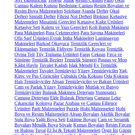
Sıvı Yapıştırıcılar
Tebeşir
Suluk
Resim Çantası
Pano
Okul
Çantası
Kalem Kutusu
Beslenme Çantası
Resim Boyaları ve
Resim Boya Malzemeleri
Selobant
Ajanda
Defter
Okul
Defteri
Spiralli Defter
Fihrist
Not Defteri
Bloknot
Kırtasiye
Malzemeleri
Masaüstü Gereçleri
Kırtasiye Kağıt Ürünleri
Kırtasiye Seti
Kalem ve Yazı Gereçleri
Koli Bandı Makinesi
Para Makineleri
Para Çekmeceleri
Para Sayma Makineleri
Ofis Sarf Ürünleri
Evrak İmha Makineleri
Laminasyon
Makineleri
Barkod Okuyucu
Temizlik Gereçleri ve
Ekipmanları
Temizlik Eldiveni
Temizlik Kovası
Temizlik,
Ovma Teli
Tüy Toplama Ürünleri
Faraş
Çekpas
Fırça ve
Süpürge
Temizlik Bezleri
Temizlik Süngeri
Paspas ve Mop
Kâğıt Havlu
Tuvalet Kağıdı
Islak Mendil
Ev Temizlik
Malzemeleri
Tuvalet Temizleyici
Yüzey Temizleyiciler
Yağ,
Kireç ve Pas Çözücüler
Çubuklu Oda Kokusu
Oda Kokusu
Halı Temizleyiciler
Ahşap Temizleyiciler ve Bakım Ürünleri
Cam ve Parlak Yüzey Temizleyiciler
Mutfak ve Banyo
Temizleyiciler
Bulaşık Makinesi Deterjanı
Yumuşatıcı
Çamaşır Deterjanı
Elde Bulaşık Deterjanı
Çamaşır Leke
Çıkarıcılar
Kolonya
Pazar Arabası ve Çantası
Eğlence
Ürünleri
Parti Malzemeleri
Puzzle
Hobi Malzemeleri
Hobi
Boya ve Resim Malzemeleri
Ahşap Boyaları
Akrilik Boyalar
Sulu Boya
Yağlı Boya Seti
Eskitme Boyası
Cam ve Seramik
Boyaları
Metalik Boya
Şövale
Kumaş Boyaları
Resim Fırçası
ve Rulosu
Tuval
El İşi & Tekstil Malzemeleri
Örgü İpi
Güpür