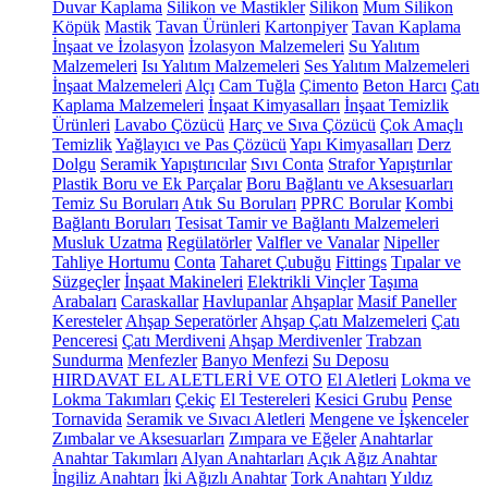
Duvar Kaplama
Silikon ve Mastikler
Silikon
Mum Silikon
Köpük
Mastik
Tavan Ürünleri
Kartonpiyer
Tavan Kaplama
İnşaat ve İzolasyon
İzolasyon Malzemeleri
Su Yalıtım
Malzemeleri
Isı Yalıtım Malzemeleri
Ses Yalıtım Malzemeleri
İnşaat Malzemeleri
Alçı
Cam Tuğla
Çimento
Beton Harcı
Çatı
Kaplama Malzemeleri
İnşaat Kimyasalları
İnşaat Temizlik
Ürünleri
Lavabo Çözücü
Harç ve Sıva Çözücü
Çok Amaçlı
Temizlik
Yağlayıcı ve Pas Çözücü
Yapı Kimyasalları
Derz
Dolgu
Seramik Yapıştırıcılar
Sıvı Conta
Strafor Yapıştırılar
Plastik Boru ve Ek Parçalar
Boru Bağlantı ve Aksesuarları
Temiz Su Boruları
Atık Su Boruları
PPRC Borular
Kombi
Bağlantı Boruları
Tesisat Tamir ve Bağlantı Malzemeleri
Musluk Uzatma
Regülatörler
Valfler ve Vanalar
Nipeller
Tahliye Hortumu
Conta
Taharet Çubuğu
Fittings
Tıpalar ve
Süzgeçler
İnşaat Makineleri
Elektrikli Vinçler
Taşıma
Arabaları
Caraskallar
Havlupanlar
Ahşaplar
Masif Paneller
Keresteler
Ahşap Seperatörler
Ahşap Çatı Malzemeleri
Çatı
Penceresi
Çatı Merdiveni
Ahşap Merdivenler
Trabzan
Sundurma
Menfezler
Banyo Menfezi
Su Deposu
HIRDAVAT EL ALETLERİ VE OTO
El Aletleri
Lokma ve
Lokma Takımları
Çekiç
El Testereleri
Kesici Grubu
Pense
Tornavida
Seramik ve Sıvacı Aletleri
Mengene ve İşkenceler
Zımbalar ve Aksesuarları
Zımpara ve Eğeler
Anahtarlar
Anahtar Takımları
Alyan Anahtarları
Açık Ağız Anahtar
İngiliz Anahtarı
İki Ağızlı Anahtar
Tork Anahtarı
Yıldız