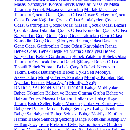
Masası Sandalyesi
Konsol
Servis Masaları
Masa ve Masa
Takımları
Yemek Masası ve Takımları
Mutfak Masası ve
Takımları
Çocuk Odası
Çocuk Odası Duvar Stickerları
Çocuk
Odası Duvar Kağıtları
Çocuk Odası Sandalyeleri
Çocuk
Odası Gardıropları
Çocuk Odası Masası
Çocuk Odası Bazası
Çocuk Odası Takımları
Çocuk Odası Komodini
Çocuk Odası
Karyolaları
Genç Odası
Genç Odası Takımları
Genç Odası
Komodini
Genç Odası Şifonyerleri
Genç Odası Bazaları
Genç Odası Gardıropları
Genç Odası Karyolaları
Ranza
Bebek Odası
Bebek Beşikleri
Mama Sandalyesi
Bebek
Karyolaları
Bebek Gardıropları
Bebek Yatakları
Bebek Odası
Takımları
Oyuncak Dolabı
Bebek Şifonyer
Bebek Odası
Tekstili
Bebek Yorganı
Bebek Çarşafı
Bebek Nevresim
Takımı
Bebek Battaniyesi
Bebek Uyku Seti
Mobilya
Aksesuarları
Mobilya Yedek Parçaları
Mobilya Kulpları
Raf
Ayakları
Keçeler
Masa Ayağı
Mobilya Ayağı
BAHÇE,BALKON VE OUTDOOR
Bahçe Mobilyaları
Bahçe Takımları
Balkon ve Bahçe Oturma Grubu
Bahçe ve
Balkon Yemek Masası Takımları
Balkon ve Bahçe Köşe
Takımı
Bistro Setleri
Bahçe Minderi
Çardak ve Kameriyeler
Bahçe ve Balkon Masası
Bahçe Şemsiyesi
Bahçe Bankı
Bahçe Sandalyeleri
Bahçe Sehpası
Bahçe Mobilya Kılıfları
Hamak
Bahçe Salıncağı
Şezlong
Bahçe Koltukları
Ahşap Ev
ve Bungalov
Tente
Prefabrik Evler
Kamp Spor ve Outdoor
Kamp Malzemeleri
Çadırlar
Kamp Sandalyesi
Uyku Tulumu