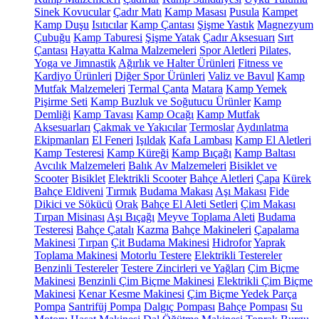
Sinek Kovucular
Çadır Matı
Kamp Masası
Pusula
Kampet
Kamp Duşu
Isıtıcılar
Kamp Çantası
Şişme Yastık
Magnezyum
Çubuğu
Kamp Taburesi
Şişme Yatak
Çadır Aksesuarı
Sırt
Çantası
Hayatta Kalma Malzemeleri
Spor Aletleri
Pilates,
Yoga ve Jimnastik
Ağırlık ve Halter Ürünleri
Fitness ve
Kardiyo Ürünleri
Diğer Spor Ürünleri
Valiz ve Bavul
Kamp
Mutfak Malzemeleri
Termal Çanta
Matara
Kamp Yemek
Pişirme Seti
Kamp Buzluk ve Soğutucu Ürünler
Kamp
Demliği
Kamp Tavası
Kamp Ocağı
Kamp Mutfak
Aksesuarları
Çakmak ve Yakıcılar
Termoslar
Aydınlatma
Ekipmanları
El Feneri
Işıldak
Kafa Lambası
Kamp El Aletleri
Kamp Testeresi
Kamp Küreği
Kamp Bıçağı
Kamp Baltası
Avcılık Malzemeleri
Balık Av Malzemeleri
Bisiklet ve
Scooter
Bisiklet
Elektrikli Scooter
Bahçe Aletleri
Çapa
Kürek
Bahçe Eldiveni
Tırmık
Budama Makası
Aşı Makası
Fide
Dikici ve Sökücü
Orak
Bahçe El Aleti Setleri
Çim Makası
Tırpan Misinası
Aşı Bıçağı
Meyve Toplama Aleti
Budama
Testeresi
Bahçe Çatalı
Kazma
Bahçe Makineleri
Çapalama
Makinesi
Tırpan
Çit Budama Makinesi
Hidrofor
Yaprak
Toplama Makinesi
Motorlu Testere
Elektrikli Testereler
Benzinli Testereler
Testere Zincirleri ve Yağları
Çim Biçme
Makinesi
Benzinli Çim Biçme Makinesi
Elektrikli Çim Biçme
Makinesi
Kenar Kesme Makinesi
Çim Biçme Yedek Parça
Pompa
Santrifüj Pompa
Dalgıç Pompası
Bahçe Pompası
Su