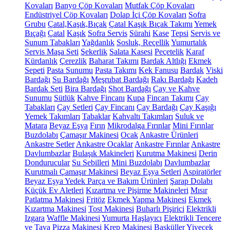
Kovaları
Banyo Çöp Kovaları
Mutfak Çöp Kovaları
Endüstriyel Çöp Kovaları
Dolap İçi Çöp Kovaları
Sofra
Grubu
Çatal,Kaşık,Bıçak
Çatal Kaşık Bıçak Takımı
Yemek
Bıçağı
Çatal
Kaşık
Sofra Servis
Sürahi
Kase
Tepsi
Servis ve
Sunum Tabakları
Yağdanlık
Sosluk, Reçellik
Yumurtalık
Servis Maşa Seti
Şekerlik
Salata Kasesi
Peçetelik
Karaf
Kürdanlık
Çerezlik
Baharat Takımı
Bardak Altlığı
Ekmek
Sepeti
Pasta Sunumu
Pasta Takımı
Kek Fanusu
Bardak
Viski
Bardağı
Su Bardağı
Meşrubat Bardağı
Rakı Bardağı
Kadeh
Bardak Seti
Bira Bardağı
Shot Bardağı
Çay ve Kahve
Sunumu
Sütlük
Kahve Fincanı
Kupa
Fincan Takımı
Çay
Tabakları
Çay Setleri
Çay Fincanı
Çay Bardağı
Çay Kaşığı
Yemek Takımları
Tabaklar
Kahvaltı Takımları
Suluk ve
Matara
Beyaz Eşya
Fırın
Mikrodalga Fırınlar
Mini Fırınlar
Buzdolabı
Çamaşır Makinesi
Ocak
Ankastre Ürünleri
Ankastre Setler
Ankastre Ocaklar
Ankastre Fırınlar
Ankastre
Davlumbazlar
Bulaşık Makineleri
Kurutma Makinesi
Derin
Dondurucular
Su Sebilleri
Mini Buzdolabı
Davlumbazlar
Kurutmalı Çamaşır Makinesi
Beyaz Eşya Setleri
Aspiratörler
Beyaz Eşya Yedek Parça ve Bakım Ürünleri
Şarap Dolabı
Küçük Ev Aletleri
Kızartma ve Pişirme Makineleri
Mısır
Patlatma Makinesi
Fritöz
Ekmek Yapma Makinesi
Ekmek
Kızartma Makinesi
Tost Makinesi
Buharlı Pişirici
Elektrikli
Izgara
Waffle Makinesi
Yumurta Haşlayıcı
Elektrikli Tencere
ve Tava
Pizza Makinesi
Krep Makinesi
Basküller
Yiyecek