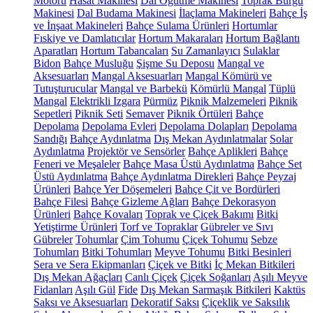
Motoru
Hasat Makinesi
Dal Öğütme Makinesi
Toprak Burgu
Makinesi
Dal Budama Makinesi
İlaçlama Makineleri
Bahçe İş
ve İnşaat Makineleri
Bahçe Sulama Ürünleri
Hortumlar
Fıskiye ve Damlatıcılar
Hortum Makaraları
Hortum Bağlantı
Aparatları
Hortum Tabancaları
Su Zamanlayıcı
Sulaklar
Bidon
Bahçe Musluğu
Şişme Su Deposu
Mangal ve
Aksesuarları
Mangal Aksesuarları
Mangal Kömürü ve
Tutuşturucular
Mangal ve Barbekü
Kömürlü Mangal
Tüplü
Mangal
Elektrikli Izgara
Pürmüz
Piknik Malzemeleri
Piknik
Sepetleri
Piknik Seti
Semaver
Piknik Örtüleri
Bahçe
Depolama
Depolama Evleri
Depolama Dolapları
Depolama
Sandığı
Bahçe Aydınlatma
Dış Mekan Aydınlatmalar
Solar
Aydınlatma
Projektör ve Sensörler
Bahçe Aplikleri
Bahçe
Feneri ve Meşaleler
Bahçe Masa Üstü Aydınlatma
Bahçe Set
Üstü Aydınlatma
Bahçe Aydınlatma Direkleri
Bahçe Peyzaj
Ürünleri
Bahçe Yer Döşemeleri
Bahçe Çit ve Bordürleri
Bahçe Filesi
Bahçe Gizleme Ağları
Bahçe Dekorasyon
Ürünleri
Bahçe Kovaları
Toprak ve Çiçek Bakımı
Bitki
Yetiştirme Ürünleri
Torf ve Topraklar
Gübreler ve Sıvı
Gübreler
Tohumlar
Çim Tohumu
Çiçek Tohumu
Sebze
Tohumları
Bitki Tohumları
Meyve Tohumu
Bitki Besinleri
Sera ve Sera Ekipmanları
Çiçek ve Bitki
İç Mekan Bitkileri
Dış Mekan Ağaçları
Canlı Çiçek
Çiçek Soğanları
Aşılı Meyve
Fidanları
Aşılı Gül
Fide
Dış Mekan Sarmaşık Bitkileri
Kaktüs
Saksı ve Aksesuarları
Dekoratif Saksı
Çiçeklik ve Saksılık