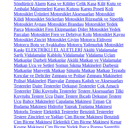
Söndürücü
Alarm
Kasa ve Kilitler
Çelik Kasa
Kilit
Kutu ve
Ambalaj Malzemeleri
Kargo Kutusu
Kargo Poşeti
Koli
Motosiklet Ürünleri
Motorsiklet Aksesuarları
Motosiklet
Kilidi
Motosiklet Stickerları
Motosiklet Rüzgarlık ve Siperlik
Motosiklet Aynası
Motosiklet Brandası
Motorsiklet Yedek
Parça
Motosiklet Fren Ekipmanları
Diğer Motosiklet Yedek
Parçaları
Motosiklet Fren ve Debriyaj Kolu
Motosiklet Kayışı
Motosiklet Zinciri
Motosiklet Giyim
Motorcu Eldiveni
Motorcu Botu ve Ayakkabısı
Motorcu Yağmurluk
Motosiklet
Kaskı
ELEKTRİKLİ EL ALETLERİ
Akülü Vidalamalar
Şarjlı Vidalamalar
Kablolu Vidalamalar
Vidalama Uçları
Matkaplar
Darbeli Matkaplar
Akülü Matkap ve Vidalamalar
Matkap Ucu ve Setleri
Somun Sıkma Makineleri
Darbesiz
Matkaplar
Manyetik Matkap
Sütunlu Matkap
Matkap Tezgahı
Kırıcılar ve Deliciler
Zımpara ve Polisaj
Zımpara Makineleri
Polisaj Makineleri
Planyalar
Zımpara Kağıdı ve Aksesuarları
Testereler
Daire Testereler
Dekupaj Testereler
Çok Amaçlı
Testereler
Tilki Kuyruğu Testereler
Testere Aksesuarları
Tilki
Kuyruğu Testere Ucu
Daire Testere Bıçağı
Dekupaj Testere
Ucu
Bahçe Makineleri
Çapalama Makinesi
Tırpan
Çit
Budama Makinesi
Hidrofor
Yaprak Toplama Makinesi
Motorlu Testere
Elektrikli Testereler
Benzinli Testereler
Testere Zincirleri ve Yağları
Çim Biçme Makinesi
Benzinli
Çim Biçme Makinesi
Elektrikli Çim Biçme Makinesi
Kenar
Kesme Makinesi
Çim Biçme Yedek Parça
Pompa
Santrifüj