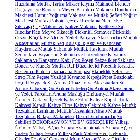
Hazırlama
Mutfak Tartısı
Mikser
Kıyma Makinesi
Blender
Doğrayıcı ve Rondolar
Meyve Kurutma Makinesi
Dondurma
Makinesi
Hamur Yoğurma Makinesi ve Mutfak Şefleri
Yoğurt
Makinesi
Mutfak Robotu
İçecek Hazırlama
Narenciye
Sıkacağı
Çay Makineleri
Kahve Makinesi
Kettle ve Su
Isıtıcılar
Katı Meyve Sıkacağı
Elektrikli Semaver
Elektrikli
Cezve
Küçük Ev Aletleri Yedek Parça ve Aksesuarları
Mutfak
Aksesuarları
Mutfak Seti
Bulaşıklık
Askı ve Kancalar
Kaydırmaz
Mutfak Sabunluk
Mutfak Havluluk
Mutfak
Seramik ve Fayansları
Saklama ve Düzenleme
Kavanoz
Saklama ve Karıştırma Kabı
Çöp Poşeti
Sebzelikler
Saklama
Bonesi ve Kapağı
Mutfak Raf Düzenleyici
Poşetlik
Kaşıklık
Beslenme Kutusu
Damacana Pompası
Ekmeklik
Sefer Tası
Streç Film
Peçete Yüzüğü
Kavanoz Kapağı
Pipet
Buzdolabı
Poşeti
Doypack
Su Arıtma Cihazları ve Aksesuarları
Su
Arıtma Cihazları
Su Arıtma Filtreleri
Su Arıtma Aksesuarları
ve Yedek Parçaları
Arıtma Musluğu
Endüstriyel Mutfak
Ürünleri
Gıda ve İçecek
Kahve
Filtre Kahve Kağıdı
Türk
Kahvesi
Kapsül Kahve
Filtre Kahve
Çekirdek Kahve
Mutfak
Tezgahları
Laminant Mutfak Tezgahları
Ahşap Mutfak
Tezgahları
Bulaşık Makineleri
Derin Dondurucular
Su
Sebilleri
DEKORASYON VE EV GEREÇLERİ
Yılbaşı
Ürünleri
Yılbaşı Ağacı
Yılbaşı Aydınlatmaları
Yılbaşı Ağacı
Süsleri
Yılbaşı Sepeti
Yılbaşı Parti Malzemeleri
Dekoratif
Objeler
Fotoğraf Çerçevesi
Mum
Vazolar
Yapay Çiçekler