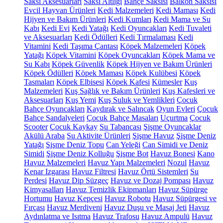
Saksı Aksesuarları
Saksı Altlığı
Bahçe Saksısı
Balkon Saksısı
Evcil Hayvan Ürünleri
Kedi Malzemeleri
Kedi Maması
Kedi
Hijyen ve Bakım Ürünleri
Kedi Kumları
Kedi Mama ve Su
Kabı
Kedi Evi
Kedi Yatağı
Kedi Oyuncakları
Kedi Tuvaleti
ve Aksesuarları
Kedi Ödülleri
Kedi Tırmalaması
Kedi
Vitamini
Kedi Taşıma Çantası
Köpek Malzemeleri
Köpek
Yatağı
Köpek Vitamini
Köpek Oyuncakları
Köpek Mama ve
Su Kabı
Köpek Güvenlik
Köpek Hijyen ve Bakım Ürünleri
Köpek Ödülleri
Köpek Maması
Köpek Kulübesi
Köpek
Tasmaları
Köpek Elbisesi
Köpek Kafesi
Kümesler
Kuş
Malzemeleri
Kuş Sağlık ve Bakım Ürünleri
Kuş Kafesleri ve
Aksesuarları
Kuş Yemi
Kuş Suluk ve Yemlikleri
Çocuk
Bahçe Oyuncakları
Kaydırak ve Salıncak
Oyun Evleri
Çocuk
Bahçe Sandalyeleri
Çocuk Bahçe Masaları
Uçurtma
Çocuk
Scooter
Çocuk Kaykay
Su Tabancası
Şişme Oyuncaklar
Akülü Araba
Su Aktivite Ürünleri
Şişme Havuz
Şişme Deniz
Yatağı
Şişme Deniz Topu
Can Yeleği
Can Simidi ve Deniz
Simidi
Şişme Deniz Kolluğu
Şişme Bot
Havuz Bonesi
Kano
Havuz Malzemeleri
Havuz Yapı Malzemeleri
Nozul
Havuz
Kenar Izgarası
Havuz Filtresi
Havuz Örtü Sistemleri
Su
Perdesi
Havuz Dip Süzgeç
Havuz ve Dozaj Pompası
Havuz
Kimyasalları
Havuz Temizlik Ekipmanları
Havuz Süpürge
Hortumu
Havuz Kepçesi
Havuz Robotu
Havuz Süpürgesi ve
Fırçası
Havuz Merdiveni
Havuz Duşu ve Masaj Jeti
Havuz
Aydınlatma ve Isıtma
Havuz Trafosu
Havuz Ampulü
Havuz