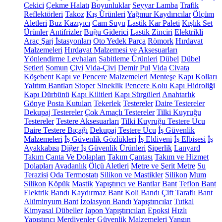
Çekici
Çekme Halatı
Boyunluklar
Seyyar Lamba
Trafik
Reflektörleri
Takoz
Kış Ürünleri
Yağmur Kaydırıcılar
Ölçüm
Aletleri
Buz Kazıyıcı
Cam Suyu
Lastik Kar Paleti
Kışlık Set
Ürünler
Antifrizler
Buğu Giderici
Lastik Zinciri
Elektrikli
Araç Şarj İstasyonları
Oto Yedek Parça
Römork
Hırdavat
Malzemeleri
Hırdavat Malzemesi ve Aksesuarları
Yönlendirme Levhaları
Sabitleme Ürünleri
Dübel
Dübel
Setleri
Somun
Çivi
Vida-Çivi
Demir Pul
Vida
Civata
Köşebent
Kapı ve Pencere Malzemeleri
Menteşe
Kapı Kolları
Yalıtım Bantları
Stoper
Sineklik
Pencere Kolu
Kapı Hidroliği
Kapı Dürbünü
Kapı Kilitleri
Kapı Sürgüleri
Anahtarlık
Gönye
Posta Kutuları
Tekerlek
Testereler
Daire Testereler
Dekupaj Testereler
Çok Amaçlı Testereler
Tilki Kuyruğu
Testereler
Testere Aksesuarları
Tilki Kuyruğu Testere Ucu
Daire Testere Bıçağı
Dekupaj Testere Ucu
İş Güvenlik
Malzemeleri
İş Güvenlik Gözlükleri
İş Eldiveni
İş Elbisesi
İş
Ayakkabısı
Diğer İş Güvenlik Ürünleri
Siperlik
Lanyard
Takım Çanta Ve Dolapları
Takım Çantası
Takım ve Hizmet
Dolapları
Avadanlık
Ölçü Aletleri
Metre ve Şerit Metre
Su
Terazisi
Oda Termostatı
Silikon ve Mastikler
Silikon
Mum
Silikon
Köpük
Mastik
Yapıştırıcı ve Bantlar
Bant
Teflon Bant
Elektrik Bandı
Kaydırmaz Bant
Koli Bandı
Çift Taraflı Bant
Alüminyum Bant
İzolasyon Bandı
Yapıştırıcılar
Tutkal
Kimyasal Dübeller
Japon Yapıştırıcıları
Epoksi
Hızlı
Yapıştırıcı
Merdivenler
Güvenlik Malzemeleri
Yangın