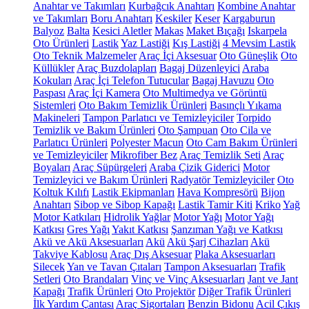
Anahtar ve Takımları
Kurbağcık Anahtarı
Kombine Anahtar
ve Takımları
Boru Anahtarı
Keskiler
Keser
Kargaburun
Balyoz
Balta
Kesici Aletler
Makas
Maket Bıçağı
Iskarpela
Oto Ürünleri
Lastik
Yaz Lastiği
Kış Lastiği
4 Mevsim Lastik
Oto Teknik Malzemeler
Araç İçi Aksesuar
Oto Güneşlik
Oto
Küllükler
Araç Buzdolapları
Bagaj Düzenleyici
Araba
Kokuları
Araç İçi Telefon Tutucular
Bagaj Havuzu
Oto
Paspası
Araç İçi Kamera
Oto Multimedya ve Görüntü
Sistemleri
Oto Bakım Temizlik Ürünleri
Basınçlı Yıkama
Makineleri
Tampon Parlatıcı ve Temizleyiciler
Torpido
Temizlik ve Bakım Ürünleri
Oto Şampuan
Oto Cila ve
Parlatıcı Ürünleri
Polyester Macun
Oto Cam Bakım Ürünleri
ve Temizleyiciler
Mikrofiber Bez
Araç Temizlik Seti
Araç
Boyaları
Araç Süpürgeleri
Araba Çizik Giderici
Motor
Temizleyici ve Bakım Ürünleri
Radyatör Temizleyiciler
Oto
Koltuk Kılıfı
Lastik Ekipmanları
Hava Kompresörü
Bijon
Anahtarı
Sibop ve Sibop Kapağı
Lastik Tamir Kiti
Kriko
Yağ
Motor Katkıları
Hidrolik Yağlar
Motor Yağı
Motor Yağı
Katkısı
Gres Yağı
Yakıt Katkısı
Şanzıman Yağı ve Katkısı
Akü ve Akü Aksesuarları
Akü
Akü Şarj Cihazları
Akü
Takviye Kablosu
Araç Dış Aksesuar
Plaka Aksesuarları
Silecek
Yan ve Tavan Çıtaları
Tampon Aksesuarları
Trafik
Setleri
Oto Brandaları
Vinç ve Vinç Aksesuarları
Jant ve Jant
Kapağı
Trafik Ürünleri
Oto Projektör
Diğer Trafik Ürünleri
İlk Yardım Çantası
Araç Sigortaları
Benzin Bidonu
Acil Çıkış