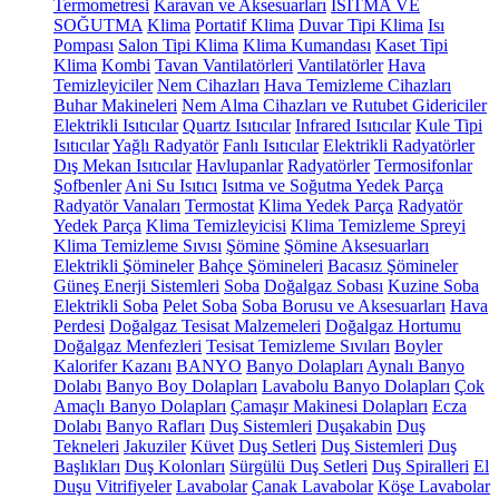
Termometresi
Karavan ve Aksesuarları
ISITMA VE
SOĞUTMA
Klima
Portatif Klima
Duvar Tipi Klima
Isı
Pompası
Salon Tipi Klima
Klima Kumandası
Kaset Tipi
Klima
Kombi
Tavan Vantilatörleri
Vantilatörler
Hava
Temizleyiciler
Nem Cihazları
Hava Temizleme Cihazları
Buhar Makineleri
Nem Alma Cihazları ve Rutubet Gidericiler
Elektrikli Isıtıcılar
Quartz Isıtıcılar
Infrared Isıtıcılar
Kule Tipi
Isıtıcılar
Yağlı Radyatör
Fanlı Isıtıcılar
Elektrikli Radyatörler
Dış Mekan Isıtıcılar
Havlupanlar
Radyatörler
Termosifonlar
Şofbenler
Ani Su Isıtıcı
Isıtma ve Soğutma Yedek Parça
Radyatör Vanaları
Termostat
Klima Yedek Parça
Radyatör
Yedek Parça
Klima Temizleyicisi
Klima Temizleme Spreyi
Klima Temizleme Sıvısı
Şömine
Şömine Aksesuarları
Elektrikli Şömineler
Bahçe Şömineleri
Bacasız Şömineler
Güneş Enerji Sistemleri
Soba
Doğalgaz Sobası
Kuzine Soba
Elektrikli Soba
Pelet Soba
Soba Borusu ve Aksesuarları
Hava
Perdesi
Doğalgaz Tesisat Malzemeleri
Doğalgaz Hortumu
Doğalgaz Menfezleri
Tesisat Temizleme Sıvıları
Boyler
Kalorifer Kazanı
BANYO
Banyo Dolapları
Aynalı Banyo
Dolabı
Banyo Boy Dolapları
Lavabolu Banyo Dolapları
Çok
Amaçlı Banyo Dolapları
Çamaşır Makinesi Dolapları
Ecza
Dolabı
Banyo Rafları
Duş Sistemleri
Duşakabin
Duş
Tekneleri
Jakuziler
Küvet
Duş Setleri
Duş Sistemleri
Duş
Başlıkları
Duş Kolonları
Sürgülü Duş Setleri
Duş Spiralleri
El
Duşu
Vitrifiyeler
Lavabolar
Çanak Lavabolar
Köşe Lavabolar