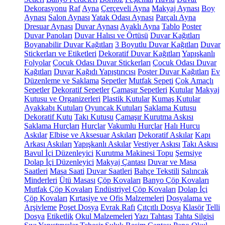
Dekorasyonu
Raf
Ayna
Çerçeveli Ayna
Makyaj Aynası
Boy
Aynası
Salon Aynası
Yatak Odası Aynası
Parçalı Ayna
Dresuar Aynası
Duvar Aynası
Ayaklı Ayna
Tablo
Poster
Duvar Panoları
Duvar Halısı ve Örtüsü
Duvar Kağıtları
Boyanabilir Duvar Kağıtları
3 Boyutlu Duvar Kağıtları
Duvar
Stickerları ve Etiketleri
Dekoratif Duvar Kağıtları
Yapışkanlı
Folyolar
Çocuk Odası Duvar Stickerları
Çocuk Odası Duvar
Kağıtları
Duvar Kağıdı Yapıştırıcısı
Poster Duvar Kağıtları
Ev
Düzenleme ve Saklama
Sepetler
Mutfak Sepeti
Çok Amaçlı
Sepetler
Dekoratif Sepetler
Çamaşır Sepetleri
Kutular
Makyaj
Kutusu ve Organizerleri
Plastik Kutular
Kumaş Kutular
Ayakkabı Kutuları
Oyuncak Kutuları
Saklama Kutusu
Dekoratif Kutu
Takı Kutusu
Çamaşır Kurutma Askısı
Saklama Hurçları
Hurçlar
Vakumlu Hurçlar
Halı Hurcu
Askılar
Elbise ve Aksesuar Askıları
Dekoratif Askılar
Kapı
Arkası Askıları
Yapışkanlı Askılar
Vestiyer Askısı
Takı Askısı
Bavul İçi Düzenleyici
Kurutma Makinesi Topu
Şemsiye
Dolap İçi Düzenleyici
Makyaj Çantası
Duvar ve Masa
Saatleri
Masa Saati
Duvar Saatleri
Bahçe Tekstili
Salıncak
Minderleri
Ütü Masası
Çöp Kovaları
Banyo Çöp Kovaları
Mutfak Çöp Kovaları
Endüstriyel Çöp Kovaları
Dolap İçi
Çöp Kovaları
Kırtasiye ve Ofis Malzemeleri
Dosyalama ve
Arşivleme
Poşet Dosya
Evrak Rafı
Çıtçıtlı Dosya
Klasör
Telli
Dosya
Etiketlik
Okul Malzemeleri
Yazı Tahtası
Tahta Silgisi