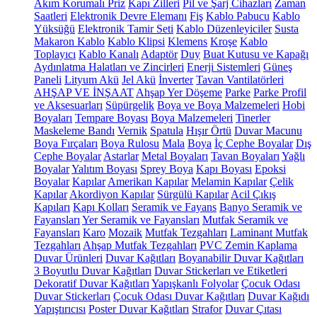
Akım Korumalı Priz
Kapı Zilleri
Pil ve Şarj Cihazları
Zaman
Saatleri
Elektronik Devre Elemanı
Fiş
Kablo Pabucu
Kablo
Yüksüğü
Elektronik Tamir Seti
Kablo Düzenleyiciler
Susta
Makaron Kablo
Kablo Klipsi
Klemens
Kroşe
Kablo
Toplayıcı
Kablo Kanalı
Adaptör
Duy
Buat Kutusu ve Kapağı
Aydınlatma Halatları ve Zincirleri
Enerji Sistemleri
Güneş
Paneli
Lityum Akü
Jel Akü
İnverter
Tavan Vantilatörleri
AHŞAP VE İNŞAAT
Ahşap Yer Döşeme
Parke
Parke Profil
ve Aksesuarları
Süpürgelik
Boya ve Boya Malzemeleri
Hobi
Boyaları
Tempare Boyası
Boya Malzemeleri
Tinerler
Maskeleme Bandı
Vernik
Spatula
Hışır Örtü
Duvar Macunu
Boya Fırçaları
Boya Rulosu
Mala
Boya
İç Cephe Boyalar
Dış
Cephe Boyalar
Astarlar
Metal Boyaları
Tavan Boyaları
Yağlı
Boyalar
Yalıtım Boyası
Sprey Boya
Kapı Boyası
Epoksi
Boyalar
Kapılar
Amerikan Kapılar
Melamin Kapılar
Çelik
Kapılar
Akordiyon Kapılar
Sürgülü Kapılar
Acil Çıkış
Kapıları
Kapı Kolları
Seramik ve Fayans
Banyo Seramik ve
Fayansları
Yer Seramik ve Fayansları
Mutfak Seramik ve
Fayansları
Karo
Mozaik
Mutfak Tezgahları
Laminant Mutfak
Tezgahları
Ahşap Mutfak Tezgahları
PVC Zemin Kaplama
Duvar Ürünleri
Duvar Kağıtları
Boyanabilir Duvar Kağıtları
3 Boyutlu Duvar Kağıtları
Duvar Stickerları ve Etiketleri
Dekoratif Duvar Kağıtları
Yapışkanlı Folyolar
Çocuk Odası
Duvar Stickerları
Çocuk Odası Duvar Kağıtları
Duvar Kağıdı
Yapıştırıcısı
Poster Duvar Kağıtları
Strafor
Duvar Çıtası