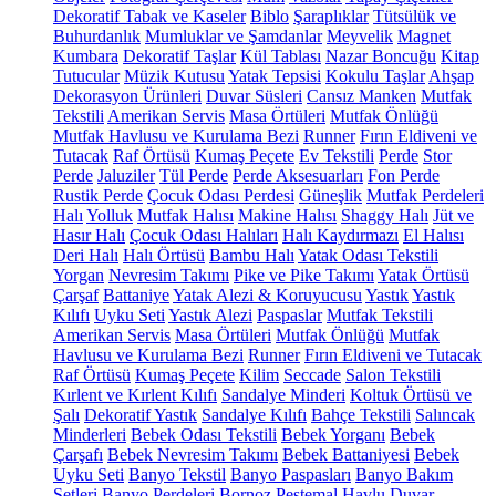
Dekoratif Tabak ve Kaseler
Biblo
Şaraplıklar
Tütsülük ve
Buhurdanlık
Mumluklar ve Şamdanlar
Meyvelik
Magnet
Kumbara
Dekoratif Taşlar
Kül Tablası
Nazar Boncuğu
Kitap
Tutucular
Müzik Kutusu
Yatak Tepsisi
Kokulu Taşlar
Ahşap
Dekorasyon Ürünleri
Duvar Süsleri
Cansız Manken
Mutfak
Tekstili
Amerikan Servis
Masa Örtüleri
Mutfak Önlüğü
Mutfak Havlusu ve Kurulama Bezi
Runner
Fırın Eldiveni ve
Tutacak
Raf Örtüsü
Kumaş Peçete
Ev Tekstili
Perde
Stor
Perde
Jaluziler
Tül Perde
Perde Aksesuarları
Fon Perde
Rustik Perde
Çocuk Odası Perdesi
Güneşlik
Mutfak Perdeleri
Halı
Yolluk
Mutfak Halısı
Makine Halısı
Shaggy Halı
Jüt ve
Hasır Halı
Çocuk Odası Halıları
Halı Kaydırmazı
El Halısı
Deri Halı
Halı Örtüsü
Bambu Halı
Yatak Odası Tekstili
Yorgan
Nevresim Takımı
Pike ve Pike Takımı
Yatak Örtüsü
Çarşaf
Battaniye
Yatak Alezi & Koruyucusu
Yastık
Yastık
Kılıfı
Uyku Seti
Yastık Alezi
Paspaslar
Mutfak Tekstili
Amerikan Servis
Masa Örtüleri
Mutfak Önlüğü
Mutfak
Havlusu ve Kurulama Bezi
Runner
Fırın Eldiveni ve Tutacak
Raf Örtüsü
Kumaş Peçete
Kilim
Seccade
Salon Tekstili
Kırlent ve Kırlent Kılıfı
Sandalye Minderi
Koltuk Örtüsü ve
Şalı
Dekoratif Yastık
Sandalye Kılıfı
Bahçe Tekstili
Salıncak
Minderleri
Bebek Odası Tekstili
Bebek Yorganı
Bebek
Çarşafı
Bebek Nevresim Takımı
Bebek Battaniyesi
Bebek
Uyku Seti
Banyo Tekstil
Banyo Paspasları
Banyo Bakım
Setleri
Banyo Perdeleri
Bornoz
Peştemal
Havlu
Duvar