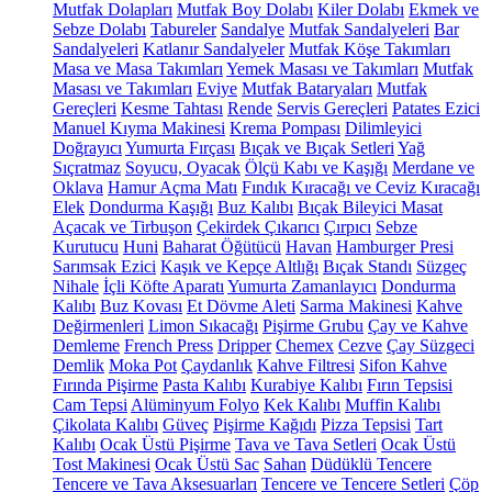
Mutfak Dolapları
Mutfak Boy Dolabı
Kiler Dolabı
Ekmek ve
Sebze Dolabı
Tabureler
Sandalye
Mutfak Sandalyeleri
Bar
Sandalyeleri
Katlanır Sandalyeler
Mutfak Köşe Takımları
Masa ve Masa Takımları
Yemek Masası ve Takımları
Mutfak
Masası ve Takımları
Eviye
Mutfak Bataryaları
Mutfak
Gereçleri
Kesme Tahtası
Rende
Servis Gereçleri
Patates Ezici
Manuel Kıyma Makinesi
Krema Pompası
Dilimleyici
Doğrayıcı
Yumurta Fırçası
Bıçak ve Bıçak Setleri
Yağ
Sıçratmaz
Soyucu, Oyacak
Ölçü Kabı ve Kaşığı
Merdane ve
Oklava
Hamur Açma Matı
Fındık Kıracağı ve Ceviz Kıracağı
Elek
Dondurma Kaşığı
Buz Kalıbı
Bıçak Bileyici Masat
Açacak ve Tirbuşon
Çekirdek Çıkarıcı
Çırpıcı
Sebze
Kurutucu
Huni
Baharat Öğütücü
Havan
Hamburger Presi
Sarımsak Ezici
Kaşık ve Kepçe Altlığı
Bıçak Standı
Süzgeç
Nihale
İçli Köfte Aparatı
Yumurta Zamanlayıcı
Dondurma
Kalıbı
Buz Kovası
Et Dövme Aleti
Sarma Makinesi
Kahve
Değirmenleri
Limon Sıkacağı
Pişirme Grubu
Çay ve Kahve
Demleme
French Press
Dripper
Chemex
Cezve
Çay Süzgeci
Demlik
Moka Pot
Çaydanlık
Kahve Filtresi
Sifon Kahve
Fırında Pişirme
Pasta Kalıbı
Kurabiye Kalıbı
Fırın Tepsisi
Cam Tepsi
Alüminyum Folyo
Kek Kalıbı
Muffin Kalıbı
Çikolata Kalıbı
Güveç
Pişirme Kağıdı
Pizza Tepsisi
Tart
Kalıbı
Ocak Üstü Pişirme
Tava ve Tava Setleri
Ocak Üstü
Tost Makinesi
Ocak Üstü Sac
Sahan
Düdüklü Tencere
Tencere ve Tava Aksesuarları
Tencere ve Tencere Setleri
Çöp