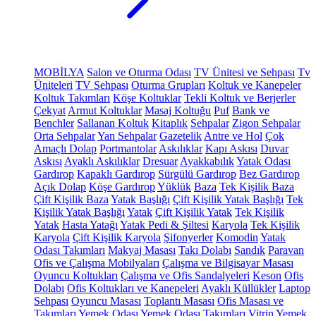
MOBİLYA
Salon ve Oturma Odası
TV Ünitesi ve Sehpası
Tv
Üniteleri
TV Sehpası
Oturma Grupları
Koltuk ve Kanepeler
Koltuk Takımları
Köşe Koltuklar
Tekli Koltuk ve Berjerler
Çekyat
Armut Koltuklar
Masaj Koltuğu
Puf
Bank ve
Benchler
Sallanan Koltuk
Kitaplık
Sehpalar
Zigon Sehpalar
Orta Sehpalar
Yan Sehpalar
Gazetelik
Antre ve Hol
Çok
Amaçlı Dolap
Portmantolar
Askılıklar
Kapı Askısı
Duvar
Askısı
Ayaklı Askılıklar
Dresuar
Ayakkabılık
Yatak Odası
Gardırop
Kapaklı Gardırop
Sürgülü Gardırop
Bez Gardırop
Açık Dolap
Köşe Gardırop
Yüklük
Baza
Tek Kişilik Baza
Çift Kişilik Baza
Yatak Başlığı
Çift Kişilik Yatak Başlığı
Tek
Kişilik Yatak Başlığı
Yatak
Çift Kişilik Yatak
Tek Kişilik
Yatak
Hasta Yatağı
Yatak Pedi & Şiltesi
Karyola
Tek Kişilik
Karyola
Çift Kişilik Karyola
Şifonyerler
Komodin
Yatak
Odası Takımları
Makyaj Masası
Takı Dolabı
Sandık
Paravan
Ofis ve Çalışma Mobilyaları
Çalışma ve Bilgisayar Masası
Oyuncu Koltukları
Çalışma ve Ofis Sandalyeleri
Keson
Ofis
Dolabı
Ofis Koltukları ve Kanepeleri
Ayaklı Küllükler
Laptop
Sehpası
Oyuncu Masası
Toplantı Masası
Ofis Masası ve
Takımları
Yemek Odası
Yemek Odası Takımları
Vitrin
Yemek