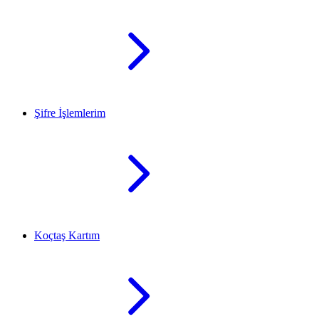
Şifre İşlemlerim
Koçtaş Kartım