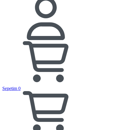
Sepetim
0