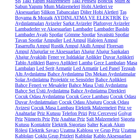
Şiş
Takı Yapım Malzemeleri
Takı Pensesi
Boncuk
Mum &
Sabun Yapımı
Mum Malzemeleri
Hobi Aletleri ve
Aksesuarları
Silikon Tabancaları
Diğer Hobi Aletleri
Taş
Boyama & Mozaik
AYDINLATMA VE ELEKTRİK
Ev
Aydınlatmaları
Avizeler
Sarkıt Avizeler
Plafonyer Avizeler
Lambaderler ve Aksesuarları
Lambader
Lambader Başlığı
Lambader Ayağı
Spotlar
Gömme Spotlar
Sıvaüstü Spotlar
Tavan Spotlar
Ampuller
Led Ampul
Halojen Ampul
Tasarruflu Ampul
Rustik Ampul
Akıllı Ampul
Floresan
Ampul
Abajurlar ve Aksesuarları
Abajur
Abajur Şapkaları
Abajur Ayaklığı
Fener ve Işıldaklar
Aplikler
Duvar Aplikleri
Tablo Aplikleri
Banyo Aplikleri
Lamba
Gece Lambaları
Masa
Lambaları
Led Şerit
Armatür
Led Armatür
Led Panel
Tezgah
Altı Aydınlatma
Bahçe Aydınlatma
Dış Mekan Aydınlatmalar
Solar Aydınlatma
Projektör ve Sensörler
Bahçe Aplikleri
Bahçe Feneri ve Meşaleler
Bahçe Masa Üstü Aydınlatma
Bahçe Set Üstü Aydınlatma
Bahçe Aydınlatma Direkleri
Çocuk Odası Aydınlatma
Çocuk Gece Lambası
Çocuk Odası
Duvar Aydınlatmaları
Çocuk Odası Abajuru
Çocuk Odası
Avizesi
Çocuk Masa Lambası
Elektrik Malzemeleri
Priz ve
Anahtarlar
Priz Kutusu
Telefon Prizi
Priz Çerçevesi
Golyat
Priz
Nümeris Priz
Priz
Anahtar Priz
Şalt Malzemeleri
Sigorta
Kutusu
Kontaktör
Elektrik Sigortası
Şalter
Kaçak Akım
Rölesi
Elektrik Sayacı
Uzatma Kablosu ve Grup Priz
Uzatma
Kabloları
Çoklu Grup Prizleri
Kablolar
Kablo Aksesuarları