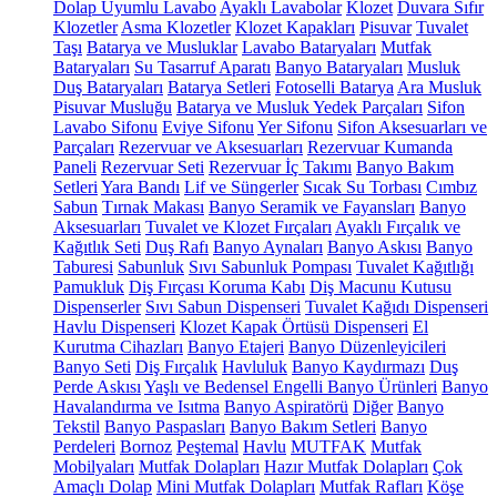
Dolap Uyumlu Lavabo
Ayaklı Lavabolar
Klozet
Duvara Sıfır
Klozetler
Asma Klozetler
Klozet Kapakları
Pisuvar
Tuvalet
Taşı
Batarya ve Musluklar
Lavabo Bataryaları
Mutfak
Bataryaları
Su Tasarruf Aparatı
Banyo Bataryaları
Musluk
Duş Bataryaları
Batarya Setleri
Fotoselli Batarya
Ara Musluk
Pisuvar Musluğu
Batarya ve Musluk Yedek Parçaları
Sifon
Lavabo Sifonu
Eviye Sifonu
Yer Sifonu
Sifon Aksesuarları ve
Parçaları
Rezervuar ve Aksesuarları
Rezervuar Kumanda
Paneli
Rezervuar Seti
Rezervuar İç Takımı
Banyo Bakım
Setleri
Yara Bandı
Lif ve Süngerler
Sıcak Su Torbası
Cımbız
Sabun
Tırnak Makası
Banyo Seramik ve Fayansları
Banyo
Aksesuarları
Tuvalet ve Klozet Fırçaları
Ayaklı Fırçalık ve
Kağıtlık Seti
Duş Rafı
Banyo Aynaları
Banyo Askısı
Banyo
Taburesi
Sabunluk
Sıvı Sabunluk Pompası
Tuvalet Kağıtlığı
Pamukluk
Diş Fırçası Koruma Kabı
Diş Macunu Kutusu
Dispenserler
Sıvı Sabun Dispenseri
Tuvalet Kağıdı Dispenseri
Havlu Dispenseri
Klozet Kapak Örtüsü Dispenseri
El
Kurutma Cihazları
Banyo Etajeri
Banyo Düzenleyicileri
Banyo Seti
Diş Fırçalık
Havluluk
Banyo Kaydırmazı
Duş
Perde Askısı
Yaşlı ve Bedensel Engelli Banyo Ürünleri
Banyo
Havalandırma ve Isıtma
Banyo Aspiratörü
Diğer
Banyo
Tekstil
Banyo Paspasları
Banyo Bakım Setleri
Banyo
Perdeleri
Bornoz
Peştemal
Havlu
MUTFAK
Mutfak
Mobilyaları
Mutfak Dolapları
Hazır Mutfak Dolapları
Çok
Amaçlı Dolap
Mini Mutfak Dolapları
Mutfak Rafları
Köşe