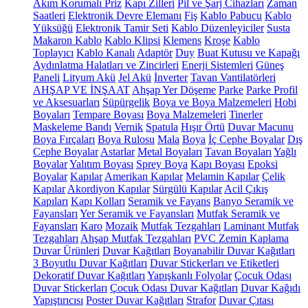
Akım Korumalı Priz
Kapı Zilleri
Pil ve Şarj Cihazları
Zaman
Saatleri
Elektronik Devre Elemanı
Fiş
Kablo Pabucu
Kablo
Yüksüğü
Elektronik Tamir Seti
Kablo Düzenleyiciler
Susta
Makaron Kablo
Kablo Klipsi
Klemens
Kroşe
Kablo
Toplayıcı
Kablo Kanalı
Adaptör
Duy
Buat Kutusu ve Kapağı
Aydınlatma Halatları ve Zincirleri
Enerji Sistemleri
Güneş
Paneli
Lityum Akü
Jel Akü
İnverter
Tavan Vantilatörleri
AHŞAP VE İNŞAAT
Ahşap Yer Döşeme
Parke
Parke Profil
ve Aksesuarları
Süpürgelik
Boya ve Boya Malzemeleri
Hobi
Boyaları
Tempare Boyası
Boya Malzemeleri
Tinerler
Maskeleme Bandı
Vernik
Spatula
Hışır Örtü
Duvar Macunu
Boya Fırçaları
Boya Rulosu
Mala
Boya
İç Cephe Boyalar
Dış
Cephe Boyalar
Astarlar
Metal Boyaları
Tavan Boyaları
Yağlı
Boyalar
Yalıtım Boyası
Sprey Boya
Kapı Boyası
Epoksi
Boyalar
Kapılar
Amerikan Kapılar
Melamin Kapılar
Çelik
Kapılar
Akordiyon Kapılar
Sürgülü Kapılar
Acil Çıkış
Kapıları
Kapı Kolları
Seramik ve Fayans
Banyo Seramik ve
Fayansları
Yer Seramik ve Fayansları
Mutfak Seramik ve
Fayansları
Karo
Mozaik
Mutfak Tezgahları
Laminant Mutfak
Tezgahları
Ahşap Mutfak Tezgahları
PVC Zemin Kaplama
Duvar Ürünleri
Duvar Kağıtları
Boyanabilir Duvar Kağıtları
3 Boyutlu Duvar Kağıtları
Duvar Stickerları ve Etiketleri
Dekoratif Duvar Kağıtları
Yapışkanlı Folyolar
Çocuk Odası
Duvar Stickerları
Çocuk Odası Duvar Kağıtları
Duvar Kağıdı
Yapıştırıcısı
Poster Duvar Kağıtları
Strafor
Duvar Çıtası