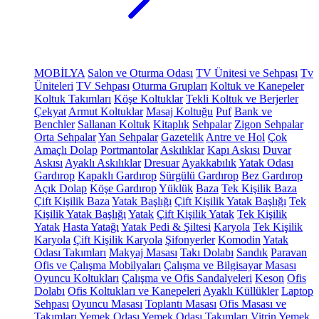
MOBİLYA
Salon ve Oturma Odası
TV Ünitesi ve Sehpası
Tv
Üniteleri
TV Sehpası
Oturma Grupları
Koltuk ve Kanepeler
Koltuk Takımları
Köşe Koltuklar
Tekli Koltuk ve Berjerler
Çekyat
Armut Koltuklar
Masaj Koltuğu
Puf
Bank ve
Benchler
Sallanan Koltuk
Kitaplık
Sehpalar
Zigon Sehpalar
Orta Sehpalar
Yan Sehpalar
Gazetelik
Antre ve Hol
Çok
Amaçlı Dolap
Portmantolar
Askılıklar
Kapı Askısı
Duvar
Askısı
Ayaklı Askılıklar
Dresuar
Ayakkabılık
Yatak Odası
Gardırop
Kapaklı Gardırop
Sürgülü Gardırop
Bez Gardırop
Açık Dolap
Köşe Gardırop
Yüklük
Baza
Tek Kişilik Baza
Çift Kişilik Baza
Yatak Başlığı
Çift Kişilik Yatak Başlığı
Tek
Kişilik Yatak Başlığı
Yatak
Çift Kişilik Yatak
Tek Kişilik
Yatak
Hasta Yatağı
Yatak Pedi & Şiltesi
Karyola
Tek Kişilik
Karyola
Çift Kişilik Karyola
Şifonyerler
Komodin
Yatak
Odası Takımları
Makyaj Masası
Takı Dolabı
Sandık
Paravan
Ofis ve Çalışma Mobilyaları
Çalışma ve Bilgisayar Masası
Oyuncu Koltukları
Çalışma ve Ofis Sandalyeleri
Keson
Ofis
Dolabı
Ofis Koltukları ve Kanepeleri
Ayaklı Küllükler
Laptop
Sehpası
Oyuncu Masası
Toplantı Masası
Ofis Masası ve
Takımları
Yemek Odası
Yemek Odası Takımları
Vitrin
Yemek