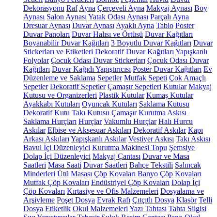
Dekorasyonu
Raf
Ayna
Çerçeveli Ayna
Makyaj Aynası
Boy
Aynası
Salon Aynası
Yatak Odası Aynası
Parçalı Ayna
Dresuar Aynası
Duvar Aynası
Ayaklı Ayna
Tablo
Poster
Duvar Panoları
Duvar Halısı ve Örtüsü
Duvar Kağıtları
Boyanabilir Duvar Kağıtları
3 Boyutlu Duvar Kağıtları
Duvar
Stickerları ve Etiketleri
Dekoratif Duvar Kağıtları
Yapışkanlı
Folyolar
Çocuk Odası Duvar Stickerları
Çocuk Odası Duvar
Kağıtları
Duvar Kağıdı Yapıştırıcısı
Poster Duvar Kağıtları
Ev
Düzenleme ve Saklama
Sepetler
Mutfak Sepeti
Çok Amaçlı
Sepetler
Dekoratif Sepetler
Çamaşır Sepetleri
Kutular
Makyaj
Kutusu ve Organizerleri
Plastik Kutular
Kumaş Kutular
Ayakkabı Kutuları
Oyuncak Kutuları
Saklama Kutusu
Dekoratif Kutu
Takı Kutusu
Çamaşır Kurutma Askısı
Saklama Hurçları
Hurçlar
Vakumlu Hurçlar
Halı Hurcu
Askılar
Elbise ve Aksesuar Askıları
Dekoratif Askılar
Kapı
Arkası Askıları
Yapışkanlı Askılar
Vestiyer Askısı
Takı Askısı
Bavul İçi Düzenleyici
Kurutma Makinesi Topu
Şemsiye
Dolap İçi Düzenleyici
Makyaj Çantası
Duvar ve Masa
Saatleri
Masa Saati
Duvar Saatleri
Bahçe Tekstili
Salıncak
Minderleri
Ütü Masası
Çöp Kovaları
Banyo Çöp Kovaları
Mutfak Çöp Kovaları
Endüstriyel Çöp Kovaları
Dolap İçi
Çöp Kovaları
Kırtasiye ve Ofis Malzemeleri
Dosyalama ve
Arşivleme
Poşet Dosya
Evrak Rafı
Çıtçıtlı Dosya
Klasör
Telli
Dosya
Etiketlik
Okul Malzemeleri
Yazı Tahtası
Tahta Silgisi