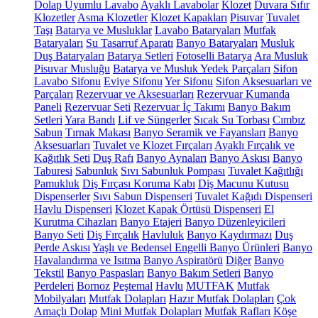
Dolap Uyumlu Lavabo
Ayaklı Lavabolar
Klozet
Duvara Sıfır
Klozetler
Asma Klozetler
Klozet Kapakları
Pisuvar
Tuvalet
Taşı
Batarya ve Musluklar
Lavabo Bataryaları
Mutfak
Bataryaları
Su Tasarruf Aparatı
Banyo Bataryaları
Musluk
Duş Bataryaları
Batarya Setleri
Fotoselli Batarya
Ara Musluk
Pisuvar Musluğu
Batarya ve Musluk Yedek Parçaları
Sifon
Lavabo Sifonu
Eviye Sifonu
Yer Sifonu
Sifon Aksesuarları ve
Parçaları
Rezervuar ve Aksesuarları
Rezervuar Kumanda
Paneli
Rezervuar Seti
Rezervuar İç Takımı
Banyo Bakım
Setleri
Yara Bandı
Lif ve Süngerler
Sıcak Su Torbası
Cımbız
Sabun
Tırnak Makası
Banyo Seramik ve Fayansları
Banyo
Aksesuarları
Tuvalet ve Klozet Fırçaları
Ayaklı Fırçalık ve
Kağıtlık Seti
Duş Rafı
Banyo Aynaları
Banyo Askısı
Banyo
Taburesi
Sabunluk
Sıvı Sabunluk Pompası
Tuvalet Kağıtlığı
Pamukluk
Diş Fırçası Koruma Kabı
Diş Macunu Kutusu
Dispenserler
Sıvı Sabun Dispenseri
Tuvalet Kağıdı Dispenseri
Havlu Dispenseri
Klozet Kapak Örtüsü Dispenseri
El
Kurutma Cihazları
Banyo Etajeri
Banyo Düzenleyicileri
Banyo Seti
Diş Fırçalık
Havluluk
Banyo Kaydırmazı
Duş
Perde Askısı
Yaşlı ve Bedensel Engelli Banyo Ürünleri
Banyo
Havalandırma ve Isıtma
Banyo Aspiratörü
Diğer
Banyo
Tekstil
Banyo Paspasları
Banyo Bakım Setleri
Banyo
Perdeleri
Bornoz
Peştemal
Havlu
MUTFAK
Mutfak
Mobilyaları
Mutfak Dolapları
Hazır Mutfak Dolapları
Çok
Amaçlı Dolap
Mini Mutfak Dolapları
Mutfak Rafları
Köşe