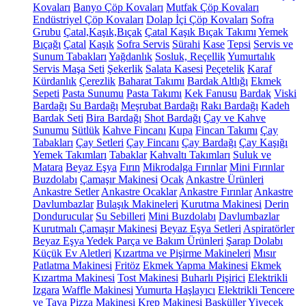
Kovaları
Banyo Çöp Kovaları
Mutfak Çöp Kovaları
Endüstriyel Çöp Kovaları
Dolap İçi Çöp Kovaları
Sofra
Grubu
Çatal,Kaşık,Bıçak
Çatal Kaşık Bıçak Takımı
Yemek
Bıçağı
Çatal
Kaşık
Sofra Servis
Sürahi
Kase
Tepsi
Servis ve
Sunum Tabakları
Yağdanlık
Sosluk, Reçellik
Yumurtalık
Servis Maşa Seti
Şekerlik
Salata Kasesi
Peçetelik
Karaf
Kürdanlık
Çerezlik
Baharat Takımı
Bardak Altlığı
Ekmek
Sepeti
Pasta Sunumu
Pasta Takımı
Kek Fanusu
Bardak
Viski
Bardağı
Su Bardağı
Meşrubat Bardağı
Rakı Bardağı
Kadeh
Bardak Seti
Bira Bardağı
Shot Bardağı
Çay ve Kahve
Sunumu
Sütlük
Kahve Fincanı
Kupa
Fincan Takımı
Çay
Tabakları
Çay Setleri
Çay Fincanı
Çay Bardağı
Çay Kaşığı
Yemek Takımları
Tabaklar
Kahvaltı Takımları
Suluk ve
Matara
Beyaz Eşya
Fırın
Mikrodalga Fırınlar
Mini Fırınlar
Buzdolabı
Çamaşır Makinesi
Ocak
Ankastre Ürünleri
Ankastre Setler
Ankastre Ocaklar
Ankastre Fırınlar
Ankastre
Davlumbazlar
Bulaşık Makineleri
Kurutma Makinesi
Derin
Dondurucular
Su Sebilleri
Mini Buzdolabı
Davlumbazlar
Kurutmalı Çamaşır Makinesi
Beyaz Eşya Setleri
Aspiratörler
Beyaz Eşya Yedek Parça ve Bakım Ürünleri
Şarap Dolabı
Küçük Ev Aletleri
Kızartma ve Pişirme Makineleri
Mısır
Patlatma Makinesi
Fritöz
Ekmek Yapma Makinesi
Ekmek
Kızartma Makinesi
Tost Makinesi
Buharlı Pişirici
Elektrikli
Izgara
Waffle Makinesi
Yumurta Haşlayıcı
Elektrikli Tencere
ve Tava
Pizza Makinesi
Krep Makinesi
Basküller
Yiyecek