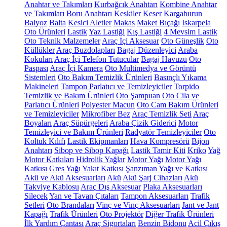
Anahtar ve Takımları
Kurbağcık Anahtarı
Kombine Anahtar
ve Takımları
Boru Anahtarı
Keskiler
Keser
Kargaburun
Balyoz
Balta
Kesici Aletler
Makas
Maket Bıçağı
Iskarpela
Oto Ürünleri
Lastik
Yaz Lastiği
Kış Lastiği
4 Mevsim Lastik
Oto Teknik Malzemeler
Araç İçi Aksesuar
Oto Güneşlik
Oto
Küllükler
Araç Buzdolapları
Bagaj Düzenleyici
Araba
Kokuları
Araç İçi Telefon Tutucular
Bagaj Havuzu
Oto
Paspası
Araç İçi Kamera
Oto Multimedya ve Görüntü
Sistemleri
Oto Bakım Temizlik Ürünleri
Basınçlı Yıkama
Makineleri
Tampon Parlatıcı ve Temizleyiciler
Torpido
Temizlik ve Bakım Ürünleri
Oto Şampuan
Oto Cila ve
Parlatıcı Ürünleri
Polyester Macun
Oto Cam Bakım Ürünleri
ve Temizleyiciler
Mikrofiber Bez
Araç Temizlik Seti
Araç
Boyaları
Araç Süpürgeleri
Araba Çizik Giderici
Motor
Temizleyici ve Bakım Ürünleri
Radyatör Temizleyiciler
Oto
Koltuk Kılıfı
Lastik Ekipmanları
Hava Kompresörü
Bijon
Anahtarı
Sibop ve Sibop Kapağı
Lastik Tamir Kiti
Kriko
Yağ
Motor Katkıları
Hidrolik Yağlar
Motor Yağı
Motor Yağı
Katkısı
Gres Yağı
Yakıt Katkısı
Şanzıman Yağı ve Katkısı
Akü ve Akü Aksesuarları
Akü
Akü Şarj Cihazları
Akü
Takviye Kablosu
Araç Dış Aksesuar
Plaka Aksesuarları
Silecek
Yan ve Tavan Çıtaları
Tampon Aksesuarları
Trafik
Setleri
Oto Brandaları
Vinç ve Vinç Aksesuarları
Jant ve Jant
Kapağı
Trafik Ürünleri
Oto Projektör
Diğer Trafik Ürünleri
İlk Yardım Çantası
Araç Sigortaları
Benzin Bidonu
Acil Çıkış