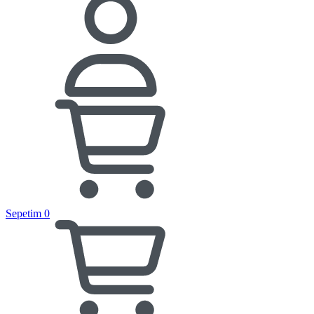
Sepetim
0