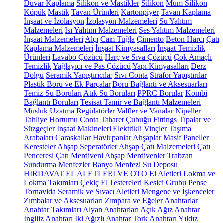
Duvar Kaplama
Silikon ve Mastikler
Silikon
Mum Silikon
Köpük
Mastik
Tavan Ürünleri
Kartonpiyer
Tavan Kaplama
İnşaat ve İzolasyon
İzolasyon Malzemeleri
Su Yalıtım
Malzemeleri
Isı Yalıtım Malzemeleri
Ses Yalıtım Malzemeleri
İnşaat Malzemeleri
Alçı
Cam Tuğla
Çimento
Beton Harcı
Çatı
Kaplama Malzemeleri
İnşaat Kimyasalları
İnşaat Temizlik
Ürünleri
Lavabo Çözücü
Harç ve Sıva Çözücü
Çok Amaçlı
Temizlik
Yağlayıcı ve Pas Çözücü
Yapı Kimyasalları
Derz
Dolgu
Seramik Yapıştırıcılar
Sıvı Conta
Strafor Yapıştırılar
Plastik Boru ve Ek Parçalar
Boru Bağlantı ve Aksesuarları
Temiz Su Boruları
Atık Su Boruları
PPRC Borular
Kombi
Bağlantı Boruları
Tesisat Tamir ve Bağlantı Malzemeleri
Musluk Uzatma
Regülatörler
Valfler ve Vanalar
Nipeller
Tahliye Hortumu
Conta
Taharet Çubuğu
Fittings
Tıpalar ve
Süzgeçler
İnşaat Makineleri
Elektrikli Vinçler
Taşıma
Arabaları
Caraskallar
Havlupanlar
Ahşaplar
Masif Paneller
Keresteler
Ahşap Seperatörler
Ahşap Çatı Malzemeleri
Çatı
Penceresi
Çatı Merdiveni
Ahşap Merdivenler
Trabzan
Sundurma
Menfezler
Banyo Menfezi
Su Deposu
HIRDAVAT EL ALETLERİ VE OTO
El Aletleri
Lokma ve
Lokma Takımları
Çekiç
El Testereleri
Kesici Grubu
Pense
Tornavida
Seramik ve Sıvacı Aletleri
Mengene ve İşkenceler
Zımbalar ve Aksesuarları
Zımpara ve Eğeler
Anahtarlar
Anahtar Takımları
Alyan Anahtarları
Açık Ağız Anahtar
İngiliz Anahtarı
İki Ağızlı Anahtar
Tork Anahtarı
Yıldız