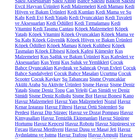
Saksı Aksesuarları
Saksı Altlığı
Bahçe Saksısı
Balkon Saksısı
Evcil Hayvan Ürünleri
Kedi Malzemeleri
Kedi Maması
Kedi
Hijyen ve Bakım Ürünleri
Kedi Kumları
Kedi Mama ve Su
Kabı
Kedi Evi
Kedi Yatağı
Kedi Oyuncakları
Kedi Tuvaleti
ve Aksesuarları
Kedi Ödülleri
Kedi Tırmalaması
Kedi
Vitamini
Kedi Taşıma Çantası
Köpek Malzemeleri
Köpek
Yatağı
Köpek Vitamini
Köpek Oyuncakları
Köpek Mama ve
Su Kabı
Köpek Güvenlik
Köpek Hijyen ve Bakım Ürünleri
Köpek Ödülleri
Köpek Maması
Köpek Kulübesi
Köpek
Tasmaları
Köpek Elbisesi
Köpek Kafesi
Kümesler
Kuş
Malzemeleri
Kuş Sağlık ve Bakım Ürünleri
Kuş Kafesleri ve
Aksesuarları
Kuş Yemi
Kuş Suluk ve Yemlikleri
Çocuk
Bahçe Oyuncakları
Kaydırak ve Salıncak
Oyun Evleri
Çocuk
Bahçe Sandalyeleri
Çocuk Bahçe Masaları
Uçurtma
Çocuk
Scooter
Çocuk Kaykay
Su Tabancası
Şişme Oyuncaklar
Akülü Araba
Su Aktivite Ürünleri
Şişme Havuz
Şişme Deniz
Yatağı
Şişme Deniz Topu
Can Yeleği
Can Simidi ve Deniz
Simidi
Şişme Deniz Kolluğu
Şişme Bot
Havuz Bonesi
Kano
Havuz Malzemeleri
Havuz Yapı Malzemeleri
Nozul
Havuz
Kenar Izgarası
Havuz Filtresi
Havuz Örtü Sistemleri
Su
Perdesi
Havuz Dip Süzgeç
Havuz ve Dozaj Pompası
Havuz
Kimyasalları
Havuz Temizlik Ekipmanları
Havuz Süpürge
Hortumu
Havuz Kepçesi
Havuz Robotu
Havuz Süpürgesi ve
Fırçası
Havuz Merdiveni
Havuz Duşu ve Masaj Jeti
Havuz
Aydınlatma ve Isıtma
Havuz Trafosu
Havuz Ampulü
Havuz