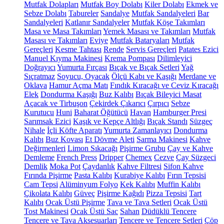
Mutfak Dolapları
Mutfak Boy Dolabı
Kiler Dolabı
Ekmek ve
Sebze Dolabı
Tabureler
Sandalye
Mutfak Sandalyeleri
Bar
Sandalyeleri
Katlanır Sandalyeler
Mutfak Köşe Takımları
Masa ve Masa Takımları
Yemek Masası ve Takımları
Mutfak
Masası ve Takımları
Eviye
Mutfak Bataryaları
Mutfak
Gereçleri
Kesme Tahtası
Rende
Servis Gereçleri
Patates Ezici
Manuel Kıyma Makinesi
Krema Pompası
Dilimleyici
Doğrayıcı
Yumurta Fırçası
Bıçak ve Bıçak Setleri
Yağ
Sıçratmaz
Soyucu, Oyacak
Ölçü Kabı ve Kaşığı
Merdane ve
Oklava
Hamur Açma Matı
Fındık Kıracağı ve Ceviz Kıracağı
Elek
Dondurma Kaşığı
Buz Kalıbı
Bıçak Bileyici Masat
Açacak ve Tirbuşon
Çekirdek Çıkarıcı
Çırpıcı
Sebze
Kurutucu
Huni
Baharat Öğütücü
Havan
Hamburger Presi
Sarımsak Ezici
Kaşık ve Kepçe Altlığı
Bıçak Standı
Süzgeç
Nihale
İçli Köfte Aparatı
Yumurta Zamanlayıcı
Dondurma
Kalıbı
Buz Kovası
Et Dövme Aleti
Sarma Makinesi
Kahve
Değirmenleri
Limon Sıkacağı
Pişirme Grubu
Çay ve Kahve
Demleme
French Press
Dripper
Chemex
Cezve
Çay Süzgeci
Demlik
Moka Pot
Çaydanlık
Kahve Filtresi
Sifon Kahve
Fırında Pişirme
Pasta Kalıbı
Kurabiye Kalıbı
Fırın Tepsisi
Cam Tepsi
Alüminyum Folyo
Kek Kalıbı
Muffin Kalıbı
Çikolata Kalıbı
Güveç
Pişirme Kağıdı
Pizza Tepsisi
Tart
Kalıbı
Ocak Üstü Pişirme
Tava ve Tava Setleri
Ocak Üstü
Tost Makinesi
Ocak Üstü Sac
Sahan
Düdüklü Tencere
Tencere ve Tava Aksesuarları
Tencere ve Tencere Setleri
Çöp