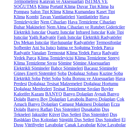
Termometresi
Karavan ve Aksesuarları
ISITMA VE
SOĞUTMA
Klima
Portatif Klima
Duvar Tipi Klima
Isı
Pompası
Salon Tipi Klima
Klima Kumandası
Kaset Tipi
Klima
Kombi
Tavan Vantilatörleri
Vantilatörler
Hava
Temizleyiciler
Nem Cihazları
Hava Temizleme Cihazları
Buhar Makineleri
Nem Alma Cihazları ve Rutubet Gidericiler
Elektrikli Isıtıcılar
Quartz Isıtıcılar
Infrared Isıtıcılar
Kule Tipi
Isıtıcılar
Yağlı Radyatör
Fanlı Isıtıcılar
Elektrikli Radyatörler
Dış Mekan Isıtıcılar
Havlupanlar
Radyatörler
Termosifonlar
Şofbenler
Ani Su Isıtıcı
Isıtma ve Soğutma Yedek Parça
Radyatör Vanaları
Termostat
Klima Yedek Parça
Radyatör
Yedek Parça
Klima Temizleyicisi
Klima Temizleme Spreyi
Klima Temizleme Sıvısı
Şömine
Şömine Aksesuarları
Elektrikli Şömineler
Bahçe Şömineleri
Bacasız Şömineler
Güneş Enerji Sistemleri
Soba
Doğalgaz Sobası
Kuzine Soba
Elektrikli Soba
Pelet Soba
Soba Borusu ve Aksesuarları
Hava
Perdesi
Doğalgaz Tesisat Malzemeleri
Doğalgaz Hortumu
Doğalgaz Menfezleri
Tesisat Temizleme Sıvıları
Boyler
Kalorifer Kazanı
BANYO
Banyo Dolapları
Aynalı Banyo
Dolabı
Banyo Boy Dolapları
Lavabolu Banyo Dolapları
Çok
Amaçlı Banyo Dolapları
Çamaşır Makinesi Dolapları
Ecza
Dolabı
Banyo Rafları
Duş Sistemleri
Duşakabin
Duş
Tekneleri
Jakuziler
Küvet
Duş Setleri
Duş Sistemleri
Duş
Başlıkları
Duş Kolonları
Sürgülü Duş Setleri
Duş Spiralleri
El
Duşu
Vitrifiyeler
Lavabolar
Çanak Lavabolar
Köşe Lavabolar