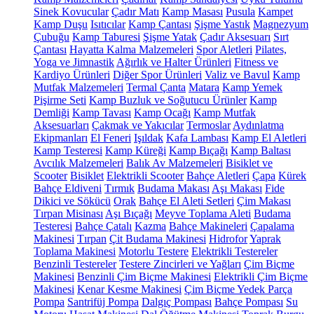
Sinek Kovucular
Çadır Matı
Kamp Masası
Pusula
Kampet
Kamp Duşu
Isıtıcılar
Kamp Çantası
Şişme Yastık
Magnezyum
Çubuğu
Kamp Taburesi
Şişme Yatak
Çadır Aksesuarı
Sırt
Çantası
Hayatta Kalma Malzemeleri
Spor Aletleri
Pilates,
Yoga ve Jimnastik
Ağırlık ve Halter Ürünleri
Fitness ve
Kardiyo Ürünleri
Diğer Spor Ürünleri
Valiz ve Bavul
Kamp
Mutfak Malzemeleri
Termal Çanta
Matara
Kamp Yemek
Pişirme Seti
Kamp Buzluk ve Soğutucu Ürünler
Kamp
Demliği
Kamp Tavası
Kamp Ocağı
Kamp Mutfak
Aksesuarları
Çakmak ve Yakıcılar
Termoslar
Aydınlatma
Ekipmanları
El Feneri
Işıldak
Kafa Lambası
Kamp El Aletleri
Kamp Testeresi
Kamp Küreği
Kamp Bıçağı
Kamp Baltası
Avcılık Malzemeleri
Balık Av Malzemeleri
Bisiklet ve
Scooter
Bisiklet
Elektrikli Scooter
Bahçe Aletleri
Çapa
Kürek
Bahçe Eldiveni
Tırmık
Budama Makası
Aşı Makası
Fide
Dikici ve Sökücü
Orak
Bahçe El Aleti Setleri
Çim Makası
Tırpan Misinası
Aşı Bıçağı
Meyve Toplama Aleti
Budama
Testeresi
Bahçe Çatalı
Kazma
Bahçe Makineleri
Çapalama
Makinesi
Tırpan
Çit Budama Makinesi
Hidrofor
Yaprak
Toplama Makinesi
Motorlu Testere
Elektrikli Testereler
Benzinli Testereler
Testere Zincirleri ve Yağları
Çim Biçme
Makinesi
Benzinli Çim Biçme Makinesi
Elektrikli Çim Biçme
Makinesi
Kenar Kesme Makinesi
Çim Biçme Yedek Parça
Pompa
Santrifüj Pompa
Dalgıç Pompası
Bahçe Pompası
Su