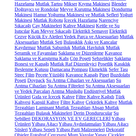
Hazırlama
Mutfak Tartısı
Mikser
Kıyma Makinesi
Blender
Doğrayıcı ve Rondolar
Meyve Kurutma Makinesi
Dondurma
Makinesi
Hamur Yoğurma Makinesi ve Mutfak Şefleri
Yoğurt
Makinesi
Mutfak Robotu
İçecek Hazırlama
Narenciye
Sıkacağı
Çay Makineleri
Kahve Makinesi
Kettle ve Su
Isıtıcılar
Katı Meyve Sıkacağı
Elektrikli Semaver
Elektrikli
Cezve
Küçük Ev Aletleri Yedek Parça ve Aksesuarları
Mutfak
Aksesuarları
Mutfak Seti
Bulaşıklık
Askı ve Kancalar
Kaydırmaz
Mutfak Sabunluk
Mutfak Havluluk
Mutfak
Seramik ve Fayansları
Saklama ve Düzenleme
Kavanoz
Saklama ve Karıştırma Kabı
Çöp Poşeti
Sebzelikler
Saklama
Bonesi ve Kapağı
Mutfak Raf Düzenleyici
Poşetlik
Kaşıklık
Beslenme Kutusu
Damacana Pompası
Ekmeklik
Sefer Tası
Streç Film
Peçete Yüzüğü
Kavanoz Kapağı
Pipet
Buzdolabı
Poşeti
Doypack
Su Arıtma Cihazları ve Aksesuarları
Su
Arıtma Cihazları
Su Arıtma Filtreleri
Su Arıtma Aksesuarları
ve Yedek Parçaları
Arıtma Musluğu
Endüstriyel Mutfak
Ürünleri
Gıda ve İçecek
Kahve
Filtre Kahve Kağıdı
Türk
Kahvesi
Kapsül Kahve
Filtre Kahve
Çekirdek Kahve
Mutfak
Tezgahları
Laminant Mutfak Tezgahları
Ahşap Mutfak
Tezgahları
Bulaşık Makineleri
Derin Dondurucular
Su
Sebilleri
DEKORASYON VE EV GEREÇLERİ
Yılbaşı
Ürünleri
Yılbaşı Ağacı
Yılbaşı Aydınlatmaları
Yılbaşı Ağacı
Süsleri
Yılbaşı Sepeti
Yılbaşı Parti Malzemeleri
Dekoratif
Objeler
Fotoğraf Çerçevesi
Mum
Vazolar
Yapay Çiçekler