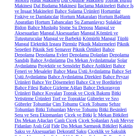
Motoru
Hasat Makinesi
Dal Öğütme Makinesi
Toprak Burgu
Makinesi
Dal Budama Makinesi
İlaçlama Makineleri
Bahçe İş
ve İnşaat Makineleri
Bahçe Sulama Ürünleri
Hortumlar
Fıskiye ve Damlatıcılar
Hortum Makaraları
Hortum Bağlantı
Aparatları
Hortum Tabancaları
Su Zamanlayıcı
Sulaklar
Bidon
Bahçe Musluğu
Şişme Su Deposu
Mangal ve
Aksesuarları
Mangal Aksesuarları
Mangal Kömürü ve
Tutuşturucular
Mangal ve Barbekü
Kömürlü Mangal
Tüplü
Mangal
Elektrikli Izgara
Pürmüz
Piknik Malzemeleri
Piknik
Sepetleri
Piknik Seti
Semaver
Piknik Örtüleri
Bahçe
Depolama
Depolama Evleri
Depolama Dolapları
Depolama
Sandığı
Bahçe Aydınlatma
Dış Mekan Aydınlatmalar
Solar
Aydınlatma
Projektör ve Sensörler
Bahçe Aplikleri
Bahçe
Feneri ve Meşaleler
Bahçe Masa Üstü Aydınlatma
Bahçe Set
Üstü Aydınlatma
Bahçe Aydınlatma Direkleri
Bahçe Peyzaj
Ürünleri
Bahçe Yer Döşemeleri
Bahçe Çit ve Bordürleri
Bahçe Filesi
Bahçe Gizleme Ağları
Bahçe Dekorasyon
Ürünleri
Bahçe Kovaları
Toprak ve Çiçek Bakımı
Bitki
Yetiştirme Ürünleri
Torf ve Topraklar
Gübreler ve Sıvı
Gübreler
Tohumlar
Çim Tohumu
Çiçek Tohumu
Sebze
Tohumları
Bitki Tohumları
Meyve Tohumu
Bitki Besinleri
Sera ve Sera Ekipmanları
Çiçek ve Bitki
İç Mekan Bitkileri
Dış Mekan Ağaçları
Canlı Çiçek
Çiçek Soğanları
Aşılı Meyve
Fidanları
Aşılı Gül
Fide
Dış Mekan Sarmaşık Bitkileri
Kaktüs
Saksı ve Aksesuarları
Dekoratif Saksı
Çiçeklik ve Saksılık