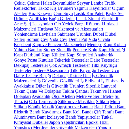
Çekici
Çekme Halatı
Boyunluklar
Seyyar Lamba
Trafik
Reflektörleri
Takoz
Kış Ürünleri
Yağmur Kaydırıcılar
Ölçüm
Aletleri
Buz Kazıyıcı
Cam Suyu
Lastik Kar Paleti
Kışlık Set
Ürünler
Antifrizler
Buğu Giderici
Lastik Zinciri
Elektrikli
Araç Şarj İstasyonları
Oto Yedek Parça
Römork
Hırdavat
Malzemeleri
Hırdavat Malzemesi ve Aksesuarları
Yönlendirme Levhaları
Sabitleme Ürünleri
Dübel
Dübel
Setleri
Somun
Çivi
Vida-Çivi
Demir Pul
Vida
Civata
Köşebent
Kapı ve Pencere Malzemeleri
Menteşe
Kapı Kolları
Yalıtım Bantları
Stoper
Sineklik
Pencere Kolu
Kapı Hidroliği
Kapı Dürbünü
Kapı Kilitleri
Kapı Sürgüleri
Anahtarlık
Gönye
Posta Kutuları
Tekerlek
Testereler
Daire Testereler
Dekupaj Testereler
Çok Amaçlı Testereler
Tilki Kuyruğu
Testereler
Testere Aksesuarları
Tilki Kuyruğu Testere Ucu
Daire Testere Bıçağı
Dekupaj Testere Ucu
İş Güvenlik
Malzemeleri
İş Güvenlik Gözlükleri
İş Eldiveni
İş Elbisesi
İş
Ayakkabısı
Diğer İş Güvenlik Ürünleri
Siperlik
Lanyard
Takım Çanta Ve Dolapları
Takım Çantası
Takım ve Hizmet
Dolapları
Avadanlık
Ölçü Aletleri
Metre ve Şerit Metre
Su
Terazisi
Oda Termostatı
Silikon ve Mastikler
Silikon
Mum
Silikon
Köpük
Mastik
Yapıştırıcı ve Bantlar
Bant
Teflon Bant
Elektrik Bandı
Kaydırmaz Bant
Koli Bandı
Çift Taraflı Bant
Alüminyum Bant
İzolasyon Bandı
Yapıştırıcılar
Tutkal
Kimyasal Dübeller
Japon Yapıştırıcıları
Epoksi
Hızlı
Yapıştırıcı
Merdivenler
Güvenlik Malzemeleri
Yangın