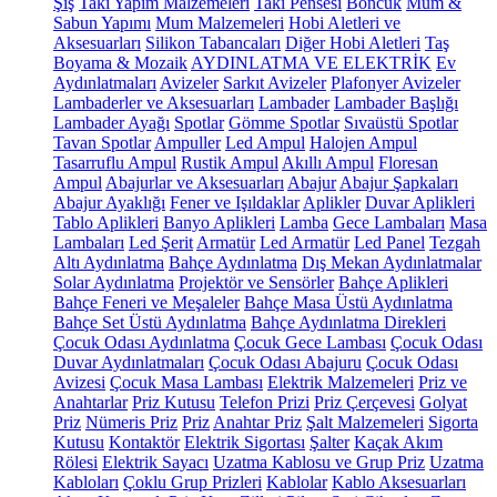
Şiş
Takı Yapım Malzemeleri
Takı Pensesi
Boncuk
Mum &
Sabun Yapımı
Mum Malzemeleri
Hobi Aletleri ve
Aksesuarları
Silikon Tabancaları
Diğer Hobi Aletleri
Taş
Boyama & Mozaik
AYDINLATMA VE ELEKTRİK
Ev
Aydınlatmaları
Avizeler
Sarkıt Avizeler
Plafonyer Avizeler
Lambaderler ve Aksesuarları
Lambader
Lambader Başlığı
Lambader Ayağı
Spotlar
Gömme Spotlar
Sıvaüstü Spotlar
Tavan Spotlar
Ampuller
Led Ampul
Halojen Ampul
Tasarruflu Ampul
Rustik Ampul
Akıllı Ampul
Floresan
Ampul
Abajurlar ve Aksesuarları
Abajur
Abajur Şapkaları
Abajur Ayaklığı
Fener ve Işıldaklar
Aplikler
Duvar Aplikleri
Tablo Aplikleri
Banyo Aplikleri
Lamba
Gece Lambaları
Masa
Lambaları
Led Şerit
Armatür
Led Armatür
Led Panel
Tezgah
Altı Aydınlatma
Bahçe Aydınlatma
Dış Mekan Aydınlatmalar
Solar Aydınlatma
Projektör ve Sensörler
Bahçe Aplikleri
Bahçe Feneri ve Meşaleler
Bahçe Masa Üstü Aydınlatma
Bahçe Set Üstü Aydınlatma
Bahçe Aydınlatma Direkleri
Çocuk Odası Aydınlatma
Çocuk Gece Lambası
Çocuk Odası
Duvar Aydınlatmaları
Çocuk Odası Abajuru
Çocuk Odası
Avizesi
Çocuk Masa Lambası
Elektrik Malzemeleri
Priz ve
Anahtarlar
Priz Kutusu
Telefon Prizi
Priz Çerçevesi
Golyat
Priz
Nümeris Priz
Priz
Anahtar Priz
Şalt Malzemeleri
Sigorta
Kutusu
Kontaktör
Elektrik Sigortası
Şalter
Kaçak Akım
Rölesi
Elektrik Sayacı
Uzatma Kablosu ve Grup Priz
Uzatma
Kabloları
Çoklu Grup Prizleri
Kablolar
Kablo Aksesuarları