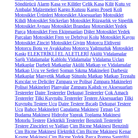
Söndürücü
Alarm
Kasa ve Kilitler
Çelik Kasa
Kilit
Kutu ve
Ambalaj Malzemeleri
Kargo Kutusu
Kargo Poşeti
Koli
Motosiklet Ürünleri
Motorsiklet Aksesuarları
Motosiklet
Kilidi
Motosiklet Stickerları
Motosiklet Rüzgarlık ve Siperlik
Motosiklet Aynası
Motosiklet Brandası
Motorsiklet Yedek
Parça
Motosiklet Fren Ekipmanları
Diğer Motosiklet Yedek
Parçaları
Motosiklet Fren ve Debriyaj Kolu
Motosiklet Kayışı
Motosiklet Zinciri
Motosiklet Giyim
Motorcu Eldiveni
Motorcu Botu ve Ayakkabısı
Motorcu Yağmurluk
Motosiklet
Kaskı
ELEKTRİKLİ EL ALETLERİ
Akülü Vidalamalar
Şarjlı Vidalamalar
Kablolu Vidalamalar
Vidalama Uçları
Matkaplar
Darbeli Matkaplar
Akülü Matkap ve Vidalamalar
Matkap Ucu ve Setleri
Somun Sıkma Makineleri
Darbesiz
Matkaplar
Manyetik Matkap
Sütunlu Matkap
Matkap Tezgahı
Kırıcılar ve Deliciler
Zımpara ve Polisaj
Zımpara Makineleri
Polisaj Makineleri
Planyalar
Zımpara Kağıdı ve Aksesuarları
Testereler
Daire Testereler
Dekupaj Testereler
Çok Amaçlı
Testereler
Tilki Kuyruğu Testereler
Testere Aksesuarları
Tilki
Kuyruğu Testere Ucu
Daire Testere Bıçağı
Dekupaj Testere
Ucu
Bahçe Makineleri
Çapalama Makinesi
Tırpan
Çit
Budama Makinesi
Hidrofor
Yaprak Toplama Makinesi
Motorlu Testere
Elektrikli Testereler
Benzinli Testereler
Testere Zincirleri ve Yağları
Çim Biçme Makinesi
Benzinli
Çim Biçme Makinesi
Elektrikli Çim Biçme Makinesi
Kenar
Kesme Makinesi
Çim Biçme Yedek Parça
Pompa
Santrifüj