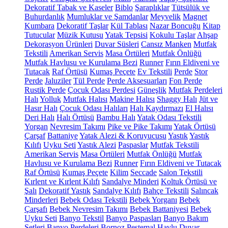
Dekoratif Tabak ve Kaseler
Biblo
Şaraplıklar
Tütsülük ve
Buhurdanlık
Mumluklar ve Şamdanlar
Meyvelik
Magnet
Kumbara
Dekoratif Taşlar
Kül Tablası
Nazar Boncuğu
Kitap
Tutucular
Müzik Kutusu
Yatak Tepsisi
Kokulu Taşlar
Ahşap
Dekorasyon Ürünleri
Duvar Süsleri
Cansız Manken
Mutfak
Tekstili
Amerikan Servis
Masa Örtüleri
Mutfak Önlüğü
Mutfak Havlusu ve Kurulama Bezi
Runner
Fırın Eldiveni ve
Tutacak
Raf Örtüsü
Kumaş Peçete
Ev Tekstili
Perde
Stor
Perde
Jaluziler
Tül Perde
Perde Aksesuarları
Fon Perde
Rustik Perde
Çocuk Odası Perdesi
Güneşlik
Mutfak Perdeleri
Halı
Yolluk
Mutfak Halısı
Makine Halısı
Shaggy Halı
Jüt ve
Hasır Halı
Çocuk Odası Halıları
Halı Kaydırmazı
El Halısı
Deri Halı
Halı Örtüsü
Bambu Halı
Yatak Odası Tekstili
Yorgan
Nevresim Takımı
Pike ve Pike Takımı
Yatak Örtüsü
Çarşaf
Battaniye
Yatak Alezi & Koruyucusu
Yastık
Yastık
Kılıfı
Uyku Seti
Yastık Alezi
Paspaslar
Mutfak Tekstili
Amerikan Servis
Masa Örtüleri
Mutfak Önlüğü
Mutfak
Havlusu ve Kurulama Bezi
Runner
Fırın Eldiveni ve Tutacak
Raf Örtüsü
Kumaş Peçete
Kilim
Seccade
Salon Tekstili
Kırlent ve Kırlent Kılıfı
Sandalye Minderi
Koltuk Örtüsü ve
Şalı
Dekoratif Yastık
Sandalye Kılıfı
Bahçe Tekstili
Salıncak
Minderleri
Bebek Odası Tekstili
Bebek Yorganı
Bebek
Çarşafı
Bebek Nevresim Takımı
Bebek Battaniyesi
Bebek
Uyku Seti
Banyo Tekstil
Banyo Paspasları
Banyo Bakım
Setleri
Banyo Perdeleri
Bornoz
Peştemal
Havlu
Duvar