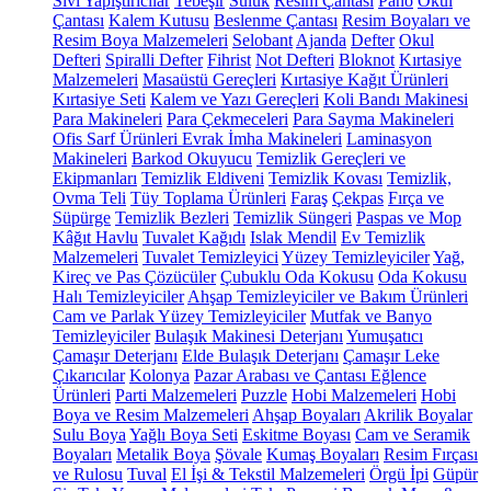
Sıvı Yapıştırıcılar
Tebeşir
Suluk
Resim Çantası
Pano
Okul
Çantası
Kalem Kutusu
Beslenme Çantası
Resim Boyaları ve
Resim Boya Malzemeleri
Selobant
Ajanda
Defter
Okul
Defteri
Spiralli Defter
Fihrist
Not Defteri
Bloknot
Kırtasiye
Malzemeleri
Masaüstü Gereçleri
Kırtasiye Kağıt Ürünleri
Kırtasiye Seti
Kalem ve Yazı Gereçleri
Koli Bandı Makinesi
Para Makineleri
Para Çekmeceleri
Para Sayma Makineleri
Ofis Sarf Ürünleri
Evrak İmha Makineleri
Laminasyon
Makineleri
Barkod Okuyucu
Temizlik Gereçleri ve
Ekipmanları
Temizlik Eldiveni
Temizlik Kovası
Temizlik,
Ovma Teli
Tüy Toplama Ürünleri
Faraş
Çekpas
Fırça ve
Süpürge
Temizlik Bezleri
Temizlik Süngeri
Paspas ve Mop
Kâğıt Havlu
Tuvalet Kağıdı
Islak Mendil
Ev Temizlik
Malzemeleri
Tuvalet Temizleyici
Yüzey Temizleyiciler
Yağ,
Kireç ve Pas Çözücüler
Çubuklu Oda Kokusu
Oda Kokusu
Halı Temizleyiciler
Ahşap Temizleyiciler ve Bakım Ürünleri
Cam ve Parlak Yüzey Temizleyiciler
Mutfak ve Banyo
Temizleyiciler
Bulaşık Makinesi Deterjanı
Yumuşatıcı
Çamaşır Deterjanı
Elde Bulaşık Deterjanı
Çamaşır Leke
Çıkarıcılar
Kolonya
Pazar Arabası ve Çantası
Eğlence
Ürünleri
Parti Malzemeleri
Puzzle
Hobi Malzemeleri
Hobi
Boya ve Resim Malzemeleri
Ahşap Boyaları
Akrilik Boyalar
Sulu Boya
Yağlı Boya Seti
Eskitme Boyası
Cam ve Seramik
Boyaları
Metalik Boya
Şövale
Kumaş Boyaları
Resim Fırçası
ve Rulosu
Tuval
El İşi & Tekstil Malzemeleri
Örgü İpi
Güpür