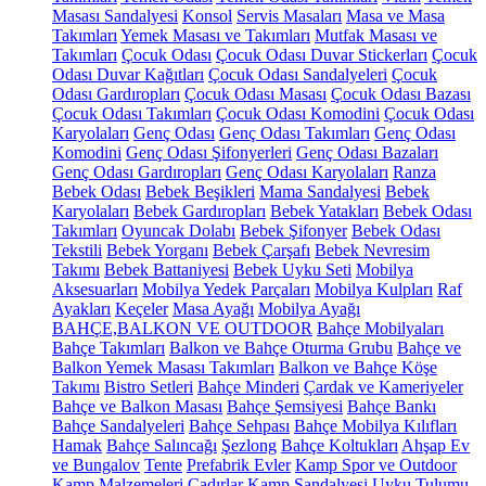
Masası Sandalyesi
Konsol
Servis Masaları
Masa ve Masa
Takımları
Yemek Masası ve Takımları
Mutfak Masası ve
Takımları
Çocuk Odası
Çocuk Odası Duvar Stickerları
Çocuk
Odası Duvar Kağıtları
Çocuk Odası Sandalyeleri
Çocuk
Odası Gardıropları
Çocuk Odası Masası
Çocuk Odası Bazası
Çocuk Odası Takımları
Çocuk Odası Komodini
Çocuk Odası
Karyolaları
Genç Odası
Genç Odası Takımları
Genç Odası
Komodini
Genç Odası Şifonyerleri
Genç Odası Bazaları
Genç Odası Gardıropları
Genç Odası Karyolaları
Ranza
Bebek Odası
Bebek Beşikleri
Mama Sandalyesi
Bebek
Karyolaları
Bebek Gardıropları
Bebek Yatakları
Bebek Odası
Takımları
Oyuncak Dolabı
Bebek Şifonyer
Bebek Odası
Tekstili
Bebek Yorganı
Bebek Çarşafı
Bebek Nevresim
Takımı
Bebek Battaniyesi
Bebek Uyku Seti
Mobilya
Aksesuarları
Mobilya Yedek Parçaları
Mobilya Kulpları
Raf
Ayakları
Keçeler
Masa Ayağı
Mobilya Ayağı
BAHÇE,BALKON VE OUTDOOR
Bahçe Mobilyaları
Bahçe Takımları
Balkon ve Bahçe Oturma Grubu
Bahçe ve
Balkon Yemek Masası Takımları
Balkon ve Bahçe Köşe
Takımı
Bistro Setleri
Bahçe Minderi
Çardak ve Kameriyeler
Bahçe ve Balkon Masası
Bahçe Şemsiyesi
Bahçe Bankı
Bahçe Sandalyeleri
Bahçe Sehpası
Bahçe Mobilya Kılıfları
Hamak
Bahçe Salıncağı
Şezlong
Bahçe Koltukları
Ahşap Ev
ve Bungalov
Tente
Prefabrik Evler
Kamp Spor ve Outdoor
Kamp Malzemeleri
Çadırlar
Kamp Sandalyesi
Uyku Tulumu