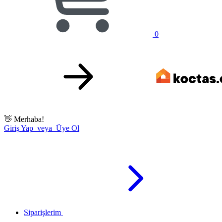
0
👋
Merhaba!
Giriş Yap veya Üye Ol
Siparişlerim