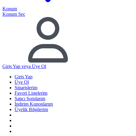
Konum
Konum Seç
Giriş Yap
veya Üye Ol
Giriş Yap
Üye Ol
Siparişlerim
Favori Listelerim
Satıcı Sorularım
İndirim Kuponlarım
Üyelik Bilgilerim