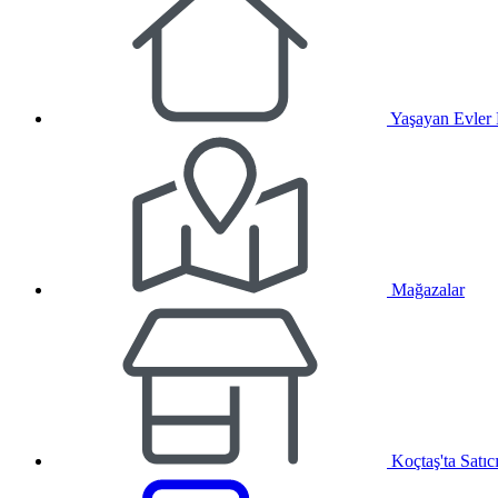
Yaşayan Evler
Mağazalar
Koçtaş'ta Satıc