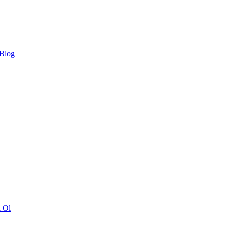
 Blog
ı Ol