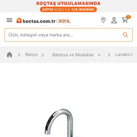
0
Ürün, kategori veya marka ara...
Banyo
Lavabo Bat
Batarya ve Musluklar