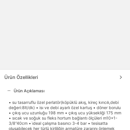
Ürün Özellikleri
Ürün Açıklaması
• su tasarruflu özel perlatör(köpüklü akış, kireç kırıcılı,debi
değeri:8lt/dk) • isı ve debi ayarlı özel kartuş • döner borulu
• çıkış ucu uzunluğu 198 mm • çıkış ucu yüksekliği 175 mm
• sıcak ve soğuk su fleks hortum bağlantı ölçüleri m10x1-
3/8”40cm • i̇deal çalışma basıncı 3-4 bar • tesisatta
oluşabilecek her türlü kirliliğin armatüre zararını önlemek