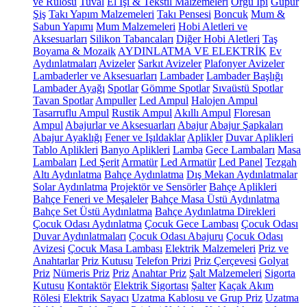
ve Rulosu
Tuval
El İşi & Tekstil Malzemeleri
Örgü İpi
Güpür
Şiş
Takı Yapım Malzemeleri
Takı Pensesi
Boncuk
Mum &
Sabun Yapımı
Mum Malzemeleri
Hobi Aletleri ve
Aksesuarları
Silikon Tabancaları
Diğer Hobi Aletleri
Taş
Boyama & Mozaik
AYDINLATMA VE ELEKTRİK
Ev
Aydınlatmaları
Avizeler
Sarkıt Avizeler
Plafonyer Avizeler
Lambaderler ve Aksesuarları
Lambader
Lambader Başlığı
Lambader Ayağı
Spotlar
Gömme Spotlar
Sıvaüstü Spotlar
Tavan Spotlar
Ampuller
Led Ampul
Halojen Ampul
Tasarruflu Ampul
Rustik Ampul
Akıllı Ampul
Floresan
Ampul
Abajurlar ve Aksesuarları
Abajur
Abajur Şapkaları
Abajur Ayaklığı
Fener ve Işıldaklar
Aplikler
Duvar Aplikleri
Tablo Aplikleri
Banyo Aplikleri
Lamba
Gece Lambaları
Masa
Lambaları
Led Şerit
Armatür
Led Armatür
Led Panel
Tezgah
Altı Aydınlatma
Bahçe Aydınlatma
Dış Mekan Aydınlatmalar
Solar Aydınlatma
Projektör ve Sensörler
Bahçe Aplikleri
Bahçe Feneri ve Meşaleler
Bahçe Masa Üstü Aydınlatma
Bahçe Set Üstü Aydınlatma
Bahçe Aydınlatma Direkleri
Çocuk Odası Aydınlatma
Çocuk Gece Lambası
Çocuk Odası
Duvar Aydınlatmaları
Çocuk Odası Abajuru
Çocuk Odası
Avizesi
Çocuk Masa Lambası
Elektrik Malzemeleri
Priz ve
Anahtarlar
Priz Kutusu
Telefon Prizi
Priz Çerçevesi
Golyat
Priz
Nümeris Priz
Priz
Anahtar Priz
Şalt Malzemeleri
Sigorta
Kutusu
Kontaktör
Elektrik Sigortası
Şalter
Kaçak Akım
Rölesi
Elektrik Sayacı
Uzatma Kablosu ve Grup Priz
Uzatma