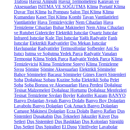
Trafosu
Havuz Ampulü
Havuz Termometresi
Karavan ve
Aksesuarları
ISITMA VE SOĞUTMA
Klima
Portatif Klima
Duvar Tipi Klima
Isı Pompası
Salon Tipi Klima
Klima
Kumandası
Kaset Tipi Klima
Kombi
Tavan Vantilatörleri
Vantilatörler
Hava Temizleyiciler
Nem Cihazları
Hava
Temizleme Cihazları
Buhar Makineleri
Nem Alma Cihazları
ve Rutubet Gidericiler
Elektrikli Isıtıcılar
Quartz Isıtıcılar
Infrared Isıtıcılar
Kule Tipi Isıtıcılar
Yağlı Radyatör
Fanlı
Isıtıcılar
Elektrikli Radyatörler
Dış Mekan Isıtıcılar
Havlupanlar
Radyatörler
Termosifonlar
Şofbenler
Ani Su
Isıtıcı
Isıtma ve Soğutma Yedek Parça
Radyatör Vanaları
Termostat
Klima Yedek Parça
Radyatör Yedek Parça
Klima
Temizleyicisi
Klima Temizleme Spreyi
Klima Temizleme
Sıvısı
Şömine
Şömine Aksesuarları
Elektrikli Şömineler
Bahçe Şömineleri
Bacasız Şömineler
Güneş Enerji Sistemleri
Soba
Doğalgaz Sobası
Kuzine Soba
Elektrikli Soba
Pelet
Soba
Soba Borusu ve Aksesuarları
Hava Perdesi
Doğalgaz
Tesisat Malzemeleri
Doğalgaz Hortumu
Doğalgaz Menfezleri
Tesisat Temizleme Sıvıları
Boyler
Kalorifer Kazanı
BANYO
Banyo Dolapları
Aynalı Banyo Dolabı
Banyo Boy Dolapları
Lavabolu Banyo Dolapları
Çok Amaçlı Banyo Dolapları
Çamaşır Makinesi Dolapları
Ecza Dolabı
Banyo Rafları
Duş
Sistemleri
Duşakabin
Duş Tekneleri
Jakuziler
Küvet
Duş
Setleri
Duş Sistemleri
Duş Başlıkları
Duş Kolonları
Sürgülü
Duş Setleri
Duş Spiralleri
El Duşu
Vitrifiyeler
Lavabolar