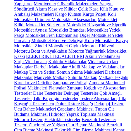
Yapıştırıcı
Merdivenler
Güvenlik Malzemeleri
Yangın
Söndürücü
Alarm
Kasa ve Kilitler
Çelik Kasa
Kilit
Kutu ve
Ambalaj Malzemeleri
Kargo Kutusu
Kargo Poşeti
Koli
Motosiklet Ürünleri
Motorsiklet Aksesuarları
Motosiklet
Kilidi
Motosiklet Stickerları
Motosiklet Rüzgarlık ve Siperlik
Motosiklet Aynası
Motosiklet Brandası
Motorsiklet Yedek
Parça
Motosiklet Fren Ekipmanları
Diğer Motosiklet Yedek
Parçaları
Motosiklet Fren ve Debriyaj Kolu
Motosiklet Kayışı
Motosiklet Zinciri
Motosiklet Giyim
Motorcu Eldiveni
Motorcu Botu ve Ayakkabısı
Motorcu Yağmurluk
Motosiklet
Kaskı
ELEKTRİKLİ EL ALETLERİ
Akülü Vidalamalar
Şarjlı Vidalamalar
Kablolu Vidalamalar
Vidalama Uçları
Matkaplar
Darbeli Matkaplar
Akülü Matkap ve Vidalamalar
Matkap Ucu ve Setleri
Somun Sıkma Makineleri
Darbesiz
Matkaplar
Manyetik Matkap
Sütunlu Matkap
Matkap Tezgahı
Kırıcılar ve Deliciler
Zımpara ve Polisaj
Zımpara Makineleri
Polisaj Makineleri
Planyalar
Zımpara Kağıdı ve Aksesuarları
Testereler
Daire Testereler
Dekupaj Testereler
Çok Amaçlı
Testereler
Tilki Kuyruğu Testereler
Testere Aksesuarları
Tilki
Kuyruğu Testere Ucu
Daire Testere Bıçağı
Dekupaj Testere
Ucu
Bahçe Makineleri
Çapalama Makinesi
Tırpan
Çit
Budama Makinesi
Hidrofor
Yaprak Toplama Makinesi
Motorlu Testere
Elektrikli Testereler
Benzinli Testereler
Testere Zincirleri ve Yağları
Çim Biçme Makinesi
Benzinli
Çim Biçme Makinesi
Elektrikli Çim Biçme Makinesi
Kenar