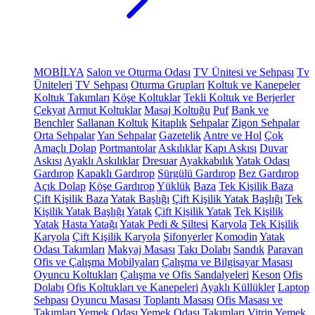
MOBİLYA
Salon ve Oturma Odası
TV Ünitesi ve Sehpası
Tv
Üniteleri
TV Sehpası
Oturma Grupları
Koltuk ve Kanepeler
Koltuk Takımları
Köşe Koltuklar
Tekli Koltuk ve Berjerler
Çekyat
Armut Koltuklar
Masaj Koltuğu
Puf
Bank ve
Benchler
Sallanan Koltuk
Kitaplık
Sehpalar
Zigon Sehpalar
Orta Sehpalar
Yan Sehpalar
Gazetelik
Antre ve Hol
Çok
Amaçlı Dolap
Portmantolar
Askılıklar
Kapı Askısı
Duvar
Askısı
Ayaklı Askılıklar
Dresuar
Ayakkabılık
Yatak Odası
Gardırop
Kapaklı Gardırop
Sürgülü Gardırop
Bez Gardırop
Açık Dolap
Köşe Gardırop
Yüklük
Baza
Tek Kişilik Baza
Çift Kişilik Baza
Yatak Başlığı
Çift Kişilik Yatak Başlığı
Tek
Kişilik Yatak Başlığı
Yatak
Çift Kişilik Yatak
Tek Kişilik
Yatak
Hasta Yatağı
Yatak Pedi & Şiltesi
Karyola
Tek Kişilik
Karyola
Çift Kişilik Karyola
Şifonyerler
Komodin
Yatak
Odası Takımları
Makyaj Masası
Takı Dolabı
Sandık
Paravan
Ofis ve Çalışma Mobilyaları
Çalışma ve Bilgisayar Masası
Oyuncu Koltukları
Çalışma ve Ofis Sandalyeleri
Keson
Ofis
Dolabı
Ofis Koltukları ve Kanepeleri
Ayaklı Küllükler
Laptop
Sehpası
Oyuncu Masası
Toplantı Masası
Ofis Masası ve
Takımları
Yemek Odası
Yemek Odası Takımları
Vitrin
Yemek