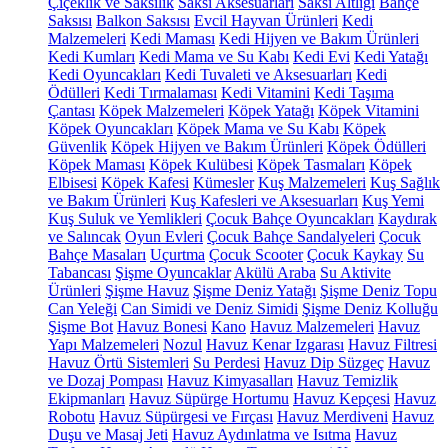
Çiçeklik ve Saksılık
Saksı Aksesuarları
Saksı Altlığı
Bahçe
Saksısı
Balkon Saksısı
Evcil Hayvan Ürünleri
Kedi
Malzemeleri
Kedi Maması
Kedi Hijyen ve Bakım Ürünleri
Kedi Kumları
Kedi Mama ve Su Kabı
Kedi Evi
Kedi Yatağı
Kedi Oyuncakları
Kedi Tuvaleti ve Aksesuarları
Kedi
Ödülleri
Kedi Tırmalaması
Kedi Vitamini
Kedi Taşıma
Çantası
Köpek Malzemeleri
Köpek Yatağı
Köpek Vitamini
Köpek Oyuncakları
Köpek Mama ve Su Kabı
Köpek
Güvenlik
Köpek Hijyen ve Bakım Ürünleri
Köpek Ödülleri
Köpek Maması
Köpek Kulübesi
Köpek Tasmaları
Köpek
Elbisesi
Köpek Kafesi
Kümesler
Kuş Malzemeleri
Kuş Sağlık
ve Bakım Ürünleri
Kuş Kafesleri ve Aksesuarları
Kuş Yemi
Kuş Suluk ve Yemlikleri
Çocuk Bahçe Oyuncakları
Kaydırak
ve Salıncak
Oyun Evleri
Çocuk Bahçe Sandalyeleri
Çocuk
Bahçe Masaları
Uçurtma
Çocuk Scooter
Çocuk Kaykay
Su
Tabancası
Şişme Oyuncaklar
Akülü Araba
Su Aktivite
Ürünleri
Şişme Havuz
Şişme Deniz Yatağı
Şişme Deniz Topu
Can Yeleği
Can Simidi ve Deniz Simidi
Şişme Deniz Kolluğu
Şişme Bot
Havuz Bonesi
Kano
Havuz Malzemeleri
Havuz
Yapı Malzemeleri
Nozul
Havuz Kenar Izgarası
Havuz Filtresi
Havuz Örtü Sistemleri
Su Perdesi
Havuz Dip Süzgeç
Havuz
ve Dozaj Pompası
Havuz Kimyasalları
Havuz Temizlik
Ekipmanları
Havuz Süpürge Hortumu
Havuz Kepçesi
Havuz
Robotu
Havuz Süpürgesi ve Fırçası
Havuz Merdiveni
Havuz
Duşu ve Masaj Jeti
Havuz Aydınlatma ve Isıtma
Havuz