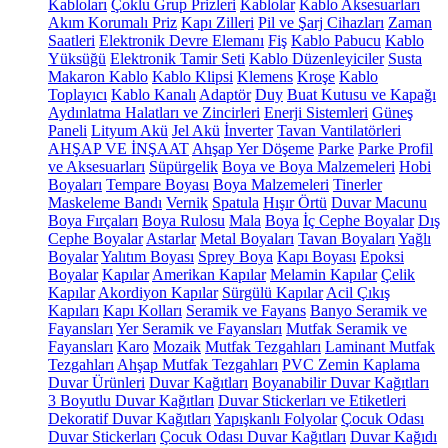
Kabloları
Çoklu Grup Prizleri
Kablolar
Kablo Aksesuarları
Akım Korumalı Priz
Kapı Zilleri
Pil ve Şarj Cihazları
Zaman
Saatleri
Elektronik Devre Elemanı
Fiş
Kablo Pabucu
Kablo
Yüksüğü
Elektronik Tamir Seti
Kablo Düzenleyiciler
Susta
Makaron Kablo
Kablo Klipsi
Klemens
Kroşe
Kablo
Toplayıcı
Kablo Kanalı
Adaptör
Duy
Buat Kutusu ve Kapağı
Aydınlatma Halatları ve Zincirleri
Enerji Sistemleri
Güneş
Paneli
Lityum Akü
Jel Akü
İnverter
Tavan Vantilatörleri
AHŞAP VE İNŞAAT
Ahşap Yer Döşeme
Parke
Parke Profil
ve Aksesuarları
Süpürgelik
Boya ve Boya Malzemeleri
Hobi
Boyaları
Tempare Boyası
Boya Malzemeleri
Tinerler
Maskeleme Bandı
Vernik
Spatula
Hışır Örtü
Duvar Macunu
Boya Fırçaları
Boya Rulosu
Mala
Boya
İç Cephe Boyalar
Dış
Cephe Boyalar
Astarlar
Metal Boyaları
Tavan Boyaları
Yağlı
Boyalar
Yalıtım Boyası
Sprey Boya
Kapı Boyası
Epoksi
Boyalar
Kapılar
Amerikan Kapılar
Melamin Kapılar
Çelik
Kapılar
Akordiyon Kapılar
Sürgülü Kapılar
Acil Çıkış
Kapıları
Kapı Kolları
Seramik ve Fayans
Banyo Seramik ve
Fayansları
Yer Seramik ve Fayansları
Mutfak Seramik ve
Fayansları
Karo
Mozaik
Mutfak Tezgahları
Laminant Mutfak
Tezgahları
Ahşap Mutfak Tezgahları
PVC Zemin Kaplama
Duvar Ürünleri
Duvar Kağıtları
Boyanabilir Duvar Kağıtları
3 Boyutlu Duvar Kağıtları
Duvar Stickerları ve Etiketleri
Dekoratif Duvar Kağıtları
Yapışkanlı Folyolar
Çocuk Odası
Duvar Stickerları
Çocuk Odası Duvar Kağıtları
Duvar Kağıdı