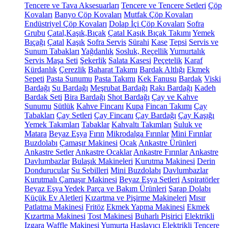
Tencere ve Tava Aksesuarları
Tencere ve Tencere Setleri
Çöp
Kovaları
Banyo Çöp Kovaları
Mutfak Çöp Kovaları
Endüstriyel Çöp Kovaları
Dolap İçi Çöp Kovaları
Sofra
Grubu
Çatal,Kaşık,Bıçak
Çatal Kaşık Bıçak Takımı
Yemek
Bıçağı
Çatal
Kaşık
Sofra Servis
Sürahi
Kase
Tepsi
Servis ve
Sunum Tabakları
Yağdanlık
Sosluk, Reçellik
Yumurtalık
Servis Maşa Seti
Şekerlik
Salata Kasesi
Peçetelik
Karaf
Kürdanlık
Çerezlik
Baharat Takımı
Bardak Altlığı
Ekmek
Sepeti
Pasta Sunumu
Pasta Takımı
Kek Fanusu
Bardak
Viski
Bardağı
Su Bardağı
Meşrubat Bardağı
Rakı Bardağı
Kadeh
Bardak Seti
Bira Bardağı
Shot Bardağı
Çay ve Kahve
Sunumu
Sütlük
Kahve Fincanı
Kupa
Fincan Takımı
Çay
Tabakları
Çay Setleri
Çay Fincanı
Çay Bardağı
Çay Kaşığı
Yemek Takımları
Tabaklar
Kahvaltı Takımları
Suluk ve
Matara
Beyaz Eşya
Fırın
Mikrodalga Fırınlar
Mini Fırınlar
Buzdolabı
Çamaşır Makinesi
Ocak
Ankastre Ürünleri
Ankastre Setler
Ankastre Ocaklar
Ankastre Fırınlar
Ankastre
Davlumbazlar
Bulaşık Makineleri
Kurutma Makinesi
Derin
Dondurucular
Su Sebilleri
Mini Buzdolabı
Davlumbazlar
Kurutmalı Çamaşır Makinesi
Beyaz Eşya Setleri
Aspiratörler
Beyaz Eşya Yedek Parça ve Bakım Ürünleri
Şarap Dolabı
Küçük Ev Aletleri
Kızartma ve Pişirme Makineleri
Mısır
Patlatma Makinesi
Fritöz
Ekmek Yapma Makinesi
Ekmek
Kızartma Makinesi
Tost Makinesi
Buharlı Pişirici
Elektrikli
Izgara
Waffle Makinesi
Yumurta Haşlayıcı
Elektrikli Tencere