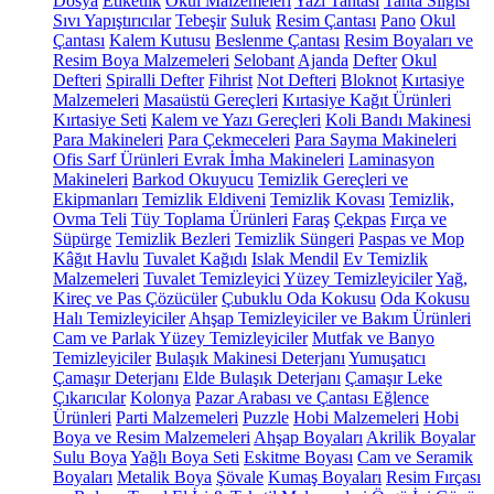
Dosya
Etiketlik
Okul Malzemeleri
Yazı Tahtası
Tahta Silgisi
Sıvı Yapıştırıcılar
Tebeşir
Suluk
Resim Çantası
Pano
Okul
Çantası
Kalem Kutusu
Beslenme Çantası
Resim Boyaları ve
Resim Boya Malzemeleri
Selobant
Ajanda
Defter
Okul
Defteri
Spiralli Defter
Fihrist
Not Defteri
Bloknot
Kırtasiye
Malzemeleri
Masaüstü Gereçleri
Kırtasiye Kağıt Ürünleri
Kırtasiye Seti
Kalem ve Yazı Gereçleri
Koli Bandı Makinesi
Para Makineleri
Para Çekmeceleri
Para Sayma Makineleri
Ofis Sarf Ürünleri
Evrak İmha Makineleri
Laminasyon
Makineleri
Barkod Okuyucu
Temizlik Gereçleri ve
Ekipmanları
Temizlik Eldiveni
Temizlik Kovası
Temizlik,
Ovma Teli
Tüy Toplama Ürünleri
Faraş
Çekpas
Fırça ve
Süpürge
Temizlik Bezleri
Temizlik Süngeri
Paspas ve Mop
Kâğıt Havlu
Tuvalet Kağıdı
Islak Mendil
Ev Temizlik
Malzemeleri
Tuvalet Temizleyici
Yüzey Temizleyiciler
Yağ,
Kireç ve Pas Çözücüler
Çubuklu Oda Kokusu
Oda Kokusu
Halı Temizleyiciler
Ahşap Temizleyiciler ve Bakım Ürünleri
Cam ve Parlak Yüzey Temizleyiciler
Mutfak ve Banyo
Temizleyiciler
Bulaşık Makinesi Deterjanı
Yumuşatıcı
Çamaşır Deterjanı
Elde Bulaşık Deterjanı
Çamaşır Leke
Çıkarıcılar
Kolonya
Pazar Arabası ve Çantası
Eğlence
Ürünleri
Parti Malzemeleri
Puzzle
Hobi Malzemeleri
Hobi
Boya ve Resim Malzemeleri
Ahşap Boyaları
Akrilik Boyalar
Sulu Boya
Yağlı Boya Seti
Eskitme Boyası
Cam ve Seramik
Boyaları
Metalik Boya
Şövale
Kumaş Boyaları
Resim Fırçası