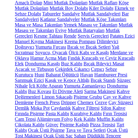
Amaçlı Dolap
Mini Mutfak Dolapları
Mutfak Rafları
Köşe
Mutfak Dolapları
Mutfak Boy Dolabı
Kiler Dolabı
Ekmek ve
Sebze Dolabı
Tabureler
Sandalye
Mutfak Sandalyeleri
Bar
Sandalyeleri
Katlanır Sandalyeler
Mutfak Köşe Takımları
Masa ve Masa Takımları
Yemek Masası ve Takımları
Mutfak
Masası ve Takımları
Eviye
Mutfak Bataryaları
Mutfak
Gereçleri
Kesme Tahtası
Rende
Servis Gereçleri
Patates Ezici
Manuel Kıyma Makinesi
Krema Pompası
Dilimleyici
Doğrayıcı
Yumurta Fırçası
Bıçak ve Bıçak Setleri
Yağ
Sıçratmaz
Soyucu, Oyacak
Ölçü Kabı ve Kaşığı
Merdane ve
Oklava
Hamur Açma Matı
Fındık Kıracağı ve Ceviz Kıracağı
Elek
Dondurma Kaşığı
Buz Kalıbı
Bıçak Bileyici Masat
Açacak ve Tirbuşon
Çekirdek Çıkarıcı
Çırpıcı
Sebze
Kurutucu
Huni
Baharat Öğütücü
Havan
Hamburger Presi
Sarımsak Ezici
Kaşık ve Kepçe Altlığı
Bıçak Standı
Süzgeç
Nihale
İçli Köfte Aparatı
Yumurta Zamanlayıcı
Dondurma
Kalıbı
Buz Kovası
Et Dövme Aleti
Sarma Makinesi
Kahve
Değirmenleri
Limon Sıkacağı
Pişirme Grubu
Çay ve Kahve
Demleme
French Press
Dripper
Chemex
Cezve
Çay Süzgeci
Demlik
Moka Pot
Çaydanlık
Kahve Filtresi
Sifon Kahve
Fırında Pişirme
Pasta Kalıbı
Kurabiye Kalıbı
Fırın Tepsisi
Cam Tepsi
Alüminyum Folyo
Kek Kalıbı
Muffin Kalıbı
Çikolata Kalıbı
Güveç
Pişirme Kağıdı
Pizza Tepsisi
Tart
Kalıbı
Ocak Üstü Pişirme
Tava ve Tava Setleri
Ocak Üstü
Tost Makinesi
Ocak Üstü Sac
Sahan
Düdüklü Tencere