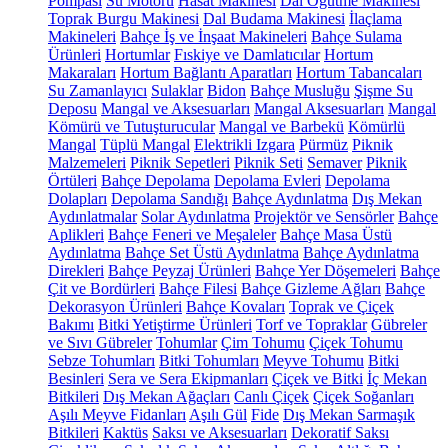
Pompası
Su Motoru
Hasat Makinesi
Dal Öğütme Makinesi
Toprak Burgu Makinesi
Dal Budama Makinesi
İlaçlama
Makineleri
Bahçe İş ve İnşaat Makineleri
Bahçe Sulama
Ürünleri
Hortumlar
Fıskiye ve Damlatıcılar
Hortum
Makaraları
Hortum Bağlantı Aparatları
Hortum Tabancaları
Su Zamanlayıcı
Sulaklar
Bidon
Bahçe Musluğu
Şişme Su
Deposu
Mangal ve Aksesuarları
Mangal Aksesuarları
Mangal
Kömürü ve Tutuşturucular
Mangal ve Barbekü
Kömürlü
Mangal
Tüplü Mangal
Elektrikli Izgara
Pürmüz
Piknik
Malzemeleri
Piknik Sepetleri
Piknik Seti
Semaver
Piknik
Örtüleri
Bahçe Depolama
Depolama Evleri
Depolama
Dolapları
Depolama Sandığı
Bahçe Aydınlatma
Dış Mekan
Aydınlatmalar
Solar Aydınlatma
Projektör ve Sensörler
Bahçe
Aplikleri
Bahçe Feneri ve Meşaleler
Bahçe Masa Üstü
Aydınlatma
Bahçe Set Üstü Aydınlatma
Bahçe Aydınlatma
Direkleri
Bahçe Peyzaj Ürünleri
Bahçe Yer Döşemeleri
Bahçe
Çit ve Bordürleri
Bahçe Filesi
Bahçe Gizleme Ağları
Bahçe
Dekorasyon Ürünleri
Bahçe Kovaları
Toprak ve Çiçek
Bakımı
Bitki Yetiştirme Ürünleri
Torf ve Topraklar
Gübreler
ve Sıvı Gübreler
Tohumlar
Çim Tohumu
Çiçek Tohumu
Sebze Tohumları
Bitki Tohumları
Meyve Tohumu
Bitki
Besinleri
Sera ve Sera Ekipmanları
Çiçek ve Bitki
İç Mekan
Bitkileri
Dış Mekan Ağaçları
Canlı Çiçek
Çiçek Soğanları
Aşılı Meyve Fidanları
Aşılı Gül
Fide
Dış Mekan Sarmaşık
Bitkileri
Kaktüs
Saksı ve Aksesuarları
Dekoratif Saksı