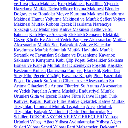
ve Tava
Pizza Makinesi
Krep Makinesi
Basküller
Yiyecek
Hazırlama
Mutfak Tartısı
Mikser
Kıyma Makinesi
Blender
Doğrayıcı ve Rondolar
Meyve Kurutma Makinesi
Dondurma
Makinesi
Hamur Yoğurma Makinesi ve Mutfak Şefleri
Yoğurt
Makinesi
Mutfak Robotu
İçecek Hazırlama
Narenciye
Sıkacağı
Çay Makineleri
Kahve Makinesi
Kettle ve Su
Isıtıcılar
Katı Meyve Sıkacağı
Elektrikli Semaver
Elektrikli
Cezve
Küçük Ev Aletleri Yedek Parça ve Aksesuarları
Mutfak
Aksesuarları
Mutfak Seti
Bulaşıklık
Askı ve Kancalar
Kaydırmaz
Mutfak Sabunluk
Mutfak Havluluk
Mutfak
Seramik ve Fayansları
Saklama ve Düzenleme
Kavanoz
Saklama ve Karıştırma Kabı
Çöp Poşeti
Sebzelikler
Saklama
Bonesi ve Kapağı
Mutfak Raf Düzenleyici
Poşetlik
Kaşıklık
Beslenme Kutusu
Damacana Pompası
Ekmeklik
Sefer Tası
Streç Film
Peçete Yüzüğü
Kavanoz Kapağı
Pipet
Buzdolabı
Poşeti
Doypack
Su Arıtma Cihazları ve Aksesuarları
Su
Arıtma Cihazları
Su Arıtma Filtreleri
Su Arıtma Aksesuarları
ve Yedek Parçaları
Arıtma Musluğu
Endüstriyel Mutfak
Ürünleri
Gıda ve İçecek
Kahve
Filtre Kahve Kağıdı
Türk
Kahvesi
Kapsül Kahve
Filtre Kahve
Çekirdek Kahve
Mutfak
Tezgahları
Laminant Mutfak Tezgahları
Ahşap Mutfak
Tezgahları
Bulaşık Makineleri
Derin Dondurucular
Su
Sebilleri
DEKORASYON VE EV GEREÇLERİ
Yılbaşı
Ürünleri
Yılbaşı Ağacı
Yılbaşı Aydınlatmaları
Yılbaşı Ağacı
Süsleri
Yılbaşı Sepeti
Yılbaşı Parti Malzemeleri
Dekoratif