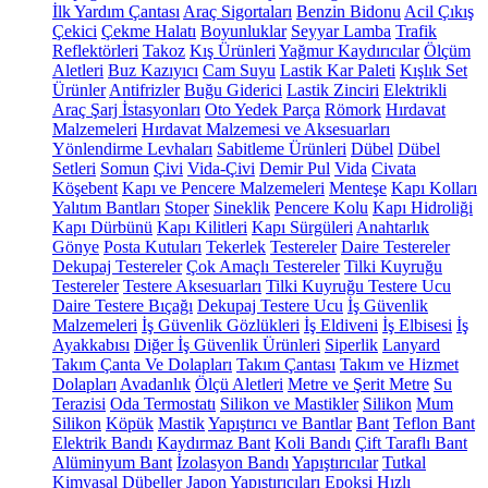
İlk Yardım Çantası
Araç Sigortaları
Benzin Bidonu
Acil Çıkış
Çekici
Çekme Halatı
Boyunluklar
Seyyar Lamba
Trafik
Reflektörleri
Takoz
Kış Ürünleri
Yağmur Kaydırıcılar
Ölçüm
Aletleri
Buz Kazıyıcı
Cam Suyu
Lastik Kar Paleti
Kışlık Set
Ürünler
Antifrizler
Buğu Giderici
Lastik Zinciri
Elektrikli
Araç Şarj İstasyonları
Oto Yedek Parça
Römork
Hırdavat
Malzemeleri
Hırdavat Malzemesi ve Aksesuarları
Yönlendirme Levhaları
Sabitleme Ürünleri
Dübel
Dübel
Setleri
Somun
Çivi
Vida-Çivi
Demir Pul
Vida
Civata
Köşebent
Kapı ve Pencere Malzemeleri
Menteşe
Kapı Kolları
Yalıtım Bantları
Stoper
Sineklik
Pencere Kolu
Kapı Hidroliği
Kapı Dürbünü
Kapı Kilitleri
Kapı Sürgüleri
Anahtarlık
Gönye
Posta Kutuları
Tekerlek
Testereler
Daire Testereler
Dekupaj Testereler
Çok Amaçlı Testereler
Tilki Kuyruğu
Testereler
Testere Aksesuarları
Tilki Kuyruğu Testere Ucu
Daire Testere Bıçağı
Dekupaj Testere Ucu
İş Güvenlik
Malzemeleri
İş Güvenlik Gözlükleri
İş Eldiveni
İş Elbisesi
İş
Ayakkabısı
Diğer İş Güvenlik Ürünleri
Siperlik
Lanyard
Takım Çanta Ve Dolapları
Takım Çantası
Takım ve Hizmet
Dolapları
Avadanlık
Ölçü Aletleri
Metre ve Şerit Metre
Su
Terazisi
Oda Termostatı
Silikon ve Mastikler
Silikon
Mum
Silikon
Köpük
Mastik
Yapıştırıcı ve Bantlar
Bant
Teflon Bant
Elektrik Bandı
Kaydırmaz Bant
Koli Bandı
Çift Taraflı Bant
Alüminyum Bant
İzolasyon Bandı
Yapıştırıcılar
Tutkal
Kimyasal Dübeller
Japon Yapıştırıcıları
Epoksi
Hızlı