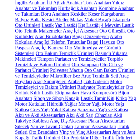
İngiliz Anahtarı
İki Ağızlı Anahtar
Tork Anahtarı
Yıldız
Anahtar ve Takımları
Kurbağcık Anahtarı
Kombine Anahtar
ve Takımları
Boru Anahtarı
Keskiler
Keser
Kargaburun
Balyoz
Balta
Kesici Aletler
Makas
Maket Bıçağı
Iskarpela
Oto Ürünleri
Lastik
Yaz Lastiği
Kış Lastiği
4 Mevsim Lastik
Oto Teknik Malzemeler
Araç İçi Aksesuar
Oto Güneşlik
Oto
Küllükler
Araç Buzdolapları
Bagaj Düzenleyici
Araba
Kokuları
Araç İçi Telefon Tutucular
Bagaj Havuzu
Oto
Paspası
Araç İçi Kamera
Oto Multimedya ve Görüntü
Sistemleri
Oto Bakım Temizlik Ürünleri
Basınçlı Yıkama
Makineleri
Tampon Parlatıcı ve Temizleyiciler
Torpido
Temizlik ve Bakım Ürünleri
Oto Şampuan
Oto Cila ve
Parlatıcı Ürünleri
Polyester Macun
Oto Cam Bakım Ürünleri
ve Temizleyiciler
Mikrofiber Bez
Araç Temizlik Seti
Araç
Boyaları
Araç Süpürgeleri
Araba Çizik Giderici
Motor
Temizleyici ve Bakım Ürünleri
Radyatör Temizleyiciler
Oto
Koltuk Kılıfı
Lastik Ekipmanları
Hava Kompresörü
Bijon
Anahtarı
Sibop ve Sibop Kapağı
Lastik Tamir Kiti
Kriko
Yağ
Motor Katkıları
Hidrolik Yağlar
Motor Yağı
Motor Yağı
Katkısı
Gres Yağı
Yakıt Katkısı
Şanzıman Yağı ve Katkısı
Akü ve Akü Aksesuarları
Akü
Akü Şarj Cihazları
Akü
Takviye Kablosu
Araç Dış Aksesuar
Plaka Aksesuarları
Silecek
Yan ve Tavan Çıtaları
Tampon Aksesuarları
Trafik
Setleri
Oto Brandaları
Vinç ve Vinç Aksesuarları
Jant ve Jant
Kapağı
Trafik Ürünleri
Oto Projektör
Diğer Trafik Ürünleri