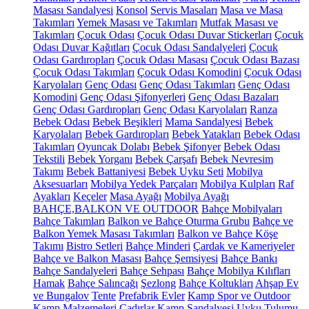
Masası Sandalyesi
Konsol
Servis Masaları
Masa ve Masa
Takımları
Yemek Masası ve Takımları
Mutfak Masası ve
Takımları
Çocuk Odası
Çocuk Odası Duvar Stickerları
Çocuk
Odası Duvar Kağıtları
Çocuk Odası Sandalyeleri
Çocuk
Odası Gardıropları
Çocuk Odası Masası
Çocuk Odası Bazası
Çocuk Odası Takımları
Çocuk Odası Komodini
Çocuk Odası
Karyolaları
Genç Odası
Genç Odası Takımları
Genç Odası
Komodini
Genç Odası Şifonyerleri
Genç Odası Bazaları
Genç Odası Gardıropları
Genç Odası Karyolaları
Ranza
Bebek Odası
Bebek Beşikleri
Mama Sandalyesi
Bebek
Karyolaları
Bebek Gardıropları
Bebek Yatakları
Bebek Odası
Takımları
Oyuncak Dolabı
Bebek Şifonyer
Bebek Odası
Tekstili
Bebek Yorganı
Bebek Çarşafı
Bebek Nevresim
Takımı
Bebek Battaniyesi
Bebek Uyku Seti
Mobilya
Aksesuarları
Mobilya Yedek Parçaları
Mobilya Kulpları
Raf
Ayakları
Keçeler
Masa Ayağı
Mobilya Ayağı
BAHÇE,BALKON VE OUTDOOR
Bahçe Mobilyaları
Bahçe Takımları
Balkon ve Bahçe Oturma Grubu
Bahçe ve
Balkon Yemek Masası Takımları
Balkon ve Bahçe Köşe
Takımı
Bistro Setleri
Bahçe Minderi
Çardak ve Kameriyeler
Bahçe ve Balkon Masası
Bahçe Şemsiyesi
Bahçe Bankı
Bahçe Sandalyeleri
Bahçe Sehpası
Bahçe Mobilya Kılıfları
Hamak
Bahçe Salıncağı
Şezlong
Bahçe Koltukları
Ahşap Ev
ve Bungalov
Tente
Prefabrik Evler
Kamp Spor ve Outdoor
Kamp Malzemeleri
Çadırlar
Kamp Sandalyesi
Uyku Tulumu