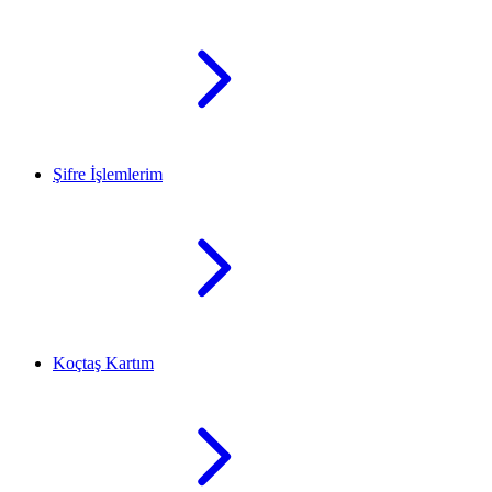
Şifre İşlemlerim
Koçtaş Kartım