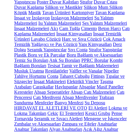
Yapıştırıcısı
Poster Duvar Kağıtları
Strafor
Duvar Çıtası
Duvar Kaplama
Silikon ve Mastikler
Silikon
Mum Silikon
Köpük
Mastik
Tavan Ürünleri
Kartonpiyer
Tavan Kaplama
İnşaat ve İzolasyon
İzolasyon Malzemeleri
Su Yalıtım
Malzemeleri
Isı Yalıtım Malzemeleri
Ses Yalıtım Malzemeleri
İnşaat Malzemeleri
Alçı
Cam Tuğla
Çimento
Beton Harcı
Çatı
Kaplama Malzemeleri
İnşaat Kimyasalları
İnşaat Temizlik
Ürünleri
Lavabo Çözücü
Harç ve Sıva Çözücü
Çok Amaçlı
Temizlik
Yağlayıcı ve Pas Çözücü
Yapı Kimyasalları
Derz
Dolgu
Seramik Yapıştırıcılar
Sıvı Conta
Strafor Yapıştırılar
Plastik Boru ve Ek Parçalar
Boru Bağlantı ve Aksesuarları
Temiz Su Boruları
Atık Su Boruları
PPRC Borular
Kombi
Bağlantı Boruları
Tesisat Tamir ve Bağlantı Malzemeleri
Musluk Uzatma
Regülatörler
Valfler ve Vanalar
Nipeller
Tahliye Hortumu
Conta
Taharet Çubuğu
Fittings
Tıpalar ve
Süzgeçler
İnşaat Makineleri
Elektrikli Vinçler
Taşıma
Arabaları
Caraskallar
Havlupanlar
Ahşaplar
Masif Paneller
Keresteler
Ahşap Seperatörler
Ahşap Çatı Malzemeleri
Çatı
Penceresi
Çatı Merdiveni
Ahşap Merdivenler
Trabzan
Sundurma
Menfezler
Banyo Menfezi
Su Deposu
HIRDAVAT EL ALETLERİ VE OTO
El Aletleri
Lokma ve
Lokma Takımları
Çekiç
El Testereleri
Kesici Grubu
Pense
Tornavida
Seramik ve Sıvacı Aletleri
Mengene ve İşkenceler
Zımbalar ve Aksesuarları
Zımpara ve Eğeler
Anahtarlar
Anahtar Takımları
Alyan Anahtarları
Açık Ağız Anahtar