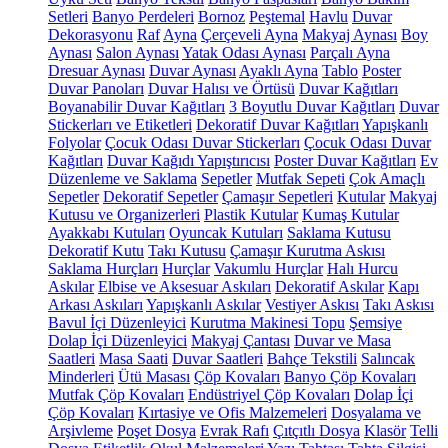
Setleri
Banyo Perdeleri
Bornoz
Peştemal
Havlu
Duvar
Dekorasyonu
Raf
Ayna
Çerçeveli Ayna
Makyaj Aynası
Boy
Aynası
Salon Aynası
Yatak Odası Aynası
Parçalı Ayna
Dresuar Aynası
Duvar Aynası
Ayaklı Ayna
Tablo
Poster
Duvar Panoları
Duvar Halısı ve Örtüsü
Duvar Kağıtları
Boyanabilir Duvar Kağıtları
3 Boyutlu Duvar Kağıtları
Duvar
Stickerları ve Etiketleri
Dekoratif Duvar Kağıtları
Yapışkanlı
Folyolar
Çocuk Odası Duvar Stickerları
Çocuk Odası Duvar
Kağıtları
Duvar Kağıdı Yapıştırıcısı
Poster Duvar Kağıtları
Ev
Düzenleme ve Saklama
Sepetler
Mutfak Sepeti
Çok Amaçlı
Sepetler
Dekoratif Sepetler
Çamaşır Sepetleri
Kutular
Makyaj
Kutusu ve Organizerleri
Plastik Kutular
Kumaş Kutular
Ayakkabı Kutuları
Oyuncak Kutuları
Saklama Kutusu
Dekoratif Kutu
Takı Kutusu
Çamaşır Kurutma Askısı
Saklama Hurçları
Hurçlar
Vakumlu Hurçlar
Halı Hurcu
Askılar
Elbise ve Aksesuar Askıları
Dekoratif Askılar
Kapı
Arkası Askıları
Yapışkanlı Askılar
Vestiyer Askısı
Takı Askısı
Bavul İçi Düzenleyici
Kurutma Makinesi Topu
Şemsiye
Dolap İçi Düzenleyici
Makyaj Çantası
Duvar ve Masa
Saatleri
Masa Saati
Duvar Saatleri
Bahçe Tekstili
Salıncak
Minderleri
Ütü Masası
Çöp Kovaları
Banyo Çöp Kovaları
Mutfak Çöp Kovaları
Endüstriyel Çöp Kovaları
Dolap İçi
Çöp Kovaları
Kırtasiye ve Ofis Malzemeleri
Dosyalama ve
Arşivleme
Poşet Dosya
Evrak Rafı
Çıtçıtlı Dosya
Klasör
Telli