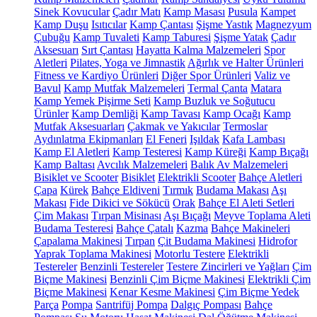
Sinek Kovucular
Çadır Matı
Kamp Masası
Pusula
Kampet
Kamp Duşu
Isıtıcılar
Kamp Çantası
Şişme Yastık
Magnezyum
Çubuğu
Kamp Tuvaleti
Kamp Taburesi
Şişme Yatak
Çadır
Aksesuarı
Sırt Çantası
Hayatta Kalma Malzemeleri
Spor
Aletleri
Pilates, Yoga ve Jimnastik
Ağırlık ve Halter Ürünleri
Fitness ve Kardiyo Ürünleri
Diğer Spor Ürünleri
Valiz ve
Bavul
Kamp Mutfak Malzemeleri
Termal Çanta
Matara
Kamp Yemek Pişirme Seti
Kamp Buzluk ve Soğutucu
Ürünler
Kamp Demliği
Kamp Tavası
Kamp Ocağı
Kamp
Mutfak Aksesuarları
Çakmak ve Yakıcılar
Termoslar
Aydınlatma Ekipmanları
El Feneri
Işıldak
Kafa Lambası
Kamp El Aletleri
Kamp Testeresi
Kamp Küreği
Kamp Bıçağı
Kamp Baltası
Avcılık Malzemeleri
Balık Av Malzemeleri
Bisiklet ve Scooter
Bisiklet
Elektrikli Scooter
Bahçe Aletleri
Çapa
Kürek
Bahçe Eldiveni
Tırmık
Budama Makası
Aşı
Makası
Fide Dikici ve Sökücü
Orak
Bahçe El Aleti Setleri
Çim Makası
Tırpan Misinası
Aşı Bıçağı
Meyve Toplama Aleti
Budama Testeresi
Bahçe Çatalı
Kazma
Bahçe Makineleri
Çapalama Makinesi
Tırpan
Çit Budama Makinesi
Hidrofor
Yaprak Toplama Makinesi
Motorlu Testere
Elektrikli
Testereler
Benzinli Testereler
Testere Zincirleri ve Yağları
Çim
Biçme Makinesi
Benzinli Çim Biçme Makinesi
Elektrikli Çim
Biçme Makinesi
Kenar Kesme Makinesi
Çim Biçme Yedek
Parça
Pompa
Santrifüj Pompa
Dalgıç Pompası
Bahçe