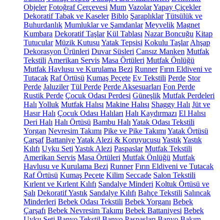
Objeler
Fotoğraf Çerçevesi
Mum
Vazolar
Yapay Çiçekler
Dekoratif Tabak ve Kaseler
Biblo
Şaraplıklar
Tütsülük ve
Buhurdanlık
Mumluklar ve Şamdanlar
Meyvelik
Magnet
Kumbara
Dekoratif Taşlar
Kül Tablası
Nazar Boncuğu
Kitap
Tutucular
Müzik Kutusu
Yatak Tepsisi
Kokulu Taşlar
Ahşap
Dekorasyon Ürünleri
Duvar Süsleri
Cansız Manken
Mutfak
Tekstili
Amerikan Servis
Masa Örtüleri
Mutfak Önlüğü
Mutfak Havlusu ve Kurulama Bezi
Runner
Fırın Eldiveni ve
Tutacak
Raf Örtüsü
Kumaş Peçete
Ev Tekstili
Perde
Stor
Perde
Jaluziler
Tül Perde
Perde Aksesuarları
Fon Perde
Rustik Perde
Çocuk Odası Perdesi
Güneşlik
Mutfak Perdeleri
Halı
Yolluk
Mutfak Halısı
Makine Halısı
Shaggy Halı
Jüt ve
Hasır Halı
Çocuk Odası Halıları
Halı Kaydırmazı
El Halısı
Deri Halı
Halı Örtüsü
Bambu Halı
Yatak Odası Tekstili
Yorgan
Nevresim Takımı
Pike ve Pike Takımı
Yatak Örtüsü
Çarşaf
Battaniye
Yatak Alezi & Koruyucusu
Yastık
Yastık
Kılıfı
Uyku Seti
Yastık Alezi
Paspaslar
Mutfak Tekstili
Amerikan Servis
Masa Örtüleri
Mutfak Önlüğü
Mutfak
Havlusu ve Kurulama Bezi
Runner
Fırın Eldiveni ve Tutacak
Raf Örtüsü
Kumaş Peçete
Kilim
Seccade
Salon Tekstili
Kırlent ve Kırlent Kılıfı
Sandalye Minderi
Koltuk Örtüsü ve
Şalı
Dekoratif Yastık
Sandalye Kılıfı
Bahçe Tekstili
Salıncak
Minderleri
Bebek Odası Tekstili
Bebek Yorganı
Bebek
Çarşafı
Bebek Nevresim Takımı
Bebek Battaniyesi
Bebek
Uyku Seti
Banyo Tekstil
Banyo Paspasları
Banyo Bakım