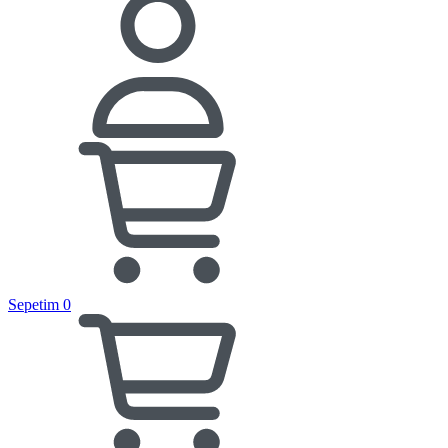
Sepetim
0