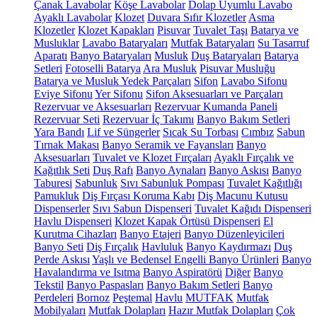
Çanak Lavabolar
Köşe Lavabolar
Dolap Uyumlu Lavabo
Ayaklı Lavabolar
Klozet
Duvara Sıfır Klozetler
Asma
Klozetler
Klozet Kapakları
Pisuvar
Tuvalet Taşı
Batarya ve
Musluklar
Lavabo Bataryaları
Mutfak Bataryaları
Su Tasarruf
Aparatı
Banyo Bataryaları
Musluk
Duş Bataryaları
Batarya
Setleri
Fotoselli Batarya
Ara Musluk
Pisuvar Musluğu
Batarya ve Musluk Yedek Parçaları
Sifon
Lavabo Sifonu
Eviye Sifonu
Yer Sifonu
Sifon Aksesuarları ve Parçaları
Rezervuar ve Aksesuarları
Rezervuar Kumanda Paneli
Rezervuar Seti
Rezervuar İç Takımı
Banyo Bakım Setleri
Yara Bandı
Lif ve Süngerler
Sıcak Su Torbası
Cımbız
Sabun
Tırnak Makası
Banyo Seramik ve Fayansları
Banyo
Aksesuarları
Tuvalet ve Klozet Fırçaları
Ayaklı Fırçalık ve
Kağıtlık Seti
Duş Rafı
Banyo Aynaları
Banyo Askısı
Banyo
Taburesi
Sabunluk
Sıvı Sabunluk Pompası
Tuvalet Kağıtlığı
Pamukluk
Diş Fırçası Koruma Kabı
Diş Macunu Kutusu
Dispenserler
Sıvı Sabun Dispenseri
Tuvalet Kağıdı Dispenseri
Havlu Dispenseri
Klozet Kapak Örtüsü Dispenseri
El
Kurutma Cihazları
Banyo Etajeri
Banyo Düzenleyicileri
Banyo Seti
Diş Fırçalık
Havluluk
Banyo Kaydırmazı
Duş
Perde Askısı
Yaşlı ve Bedensel Engelli Banyo Ürünleri
Banyo
Havalandırma ve Isıtma
Banyo Aspiratörü
Diğer
Banyo
Tekstil
Banyo Paspasları
Banyo Bakım Setleri
Banyo
Perdeleri
Bornoz
Peştemal
Havlu
MUTFAK
Mutfak
Mobilyaları
Mutfak Dolapları
Hazır Mutfak Dolapları
Çok