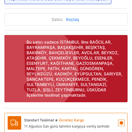
Satıcı:
Koçtaş
Bu satıcı sadece İSTANBUL iline BAĞCILAR,
BAYRAMPAŞA, BAŞAKŞEHİR, BEŞİKTAŞ,
BAKIRKÖY, BAHÇELİEVLER, AVCILAR, BEYKOZ,
ATAŞEHİR, ÇEKMEKÖY, BEYOĞLU, ESENLER,
ESENYURT, KAĞITHANE, GAZİOSMANPAŞA,
MALTEPE, FATİH, KARTAL, GÜNGÖREN,
BEYLİKDÜZÜ, KADIKÖY, EYÜPSULTAN, SARIYER,
SANCAKTEPE, KÜÇÜKÇEKMECE, PENDİK,
SULTANBEYLİ, ÜMRANİYE, SULTANGAZİ,
TUZLA, ŞİŞLİ, ZEYTİNBURNU, ÜSKÜDAR
ilçelerine teslimat yapmaktadır.
Standart Teslimat
Ücretsiz Kargo
●
11 Ağustos Salı günü tahmini kargoya veriliş tarihidir.