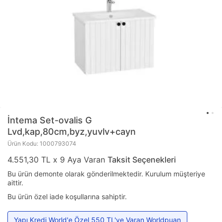
İntema
Set-ovalis G
Lvd,kap,80cm,byz,yuvlv+cayn
Ürün Kodu: 1000793074
4.551,30 TL x 9 Aya Varan
Taksit Seçenekleri
Bu ürün demonte olarak gönderilmektedir. Kurulum müşteriye
aittir.
Bu ürün özel iade koşullarına sahiptir.
Yapı Kredi World'e Özel 550 TL'ye Varan Worldpuan