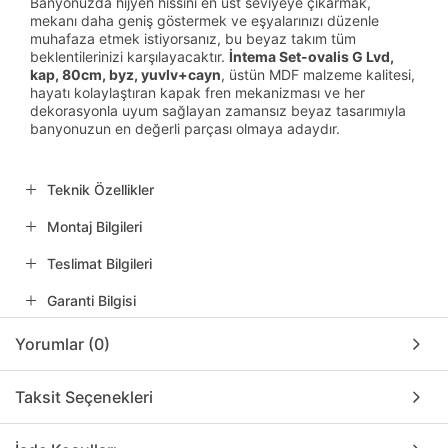
Banyonuzda hijyen hissini en üst seviyeye çıkarmak,
mekanı daha geniş göstermek ve eşyalarınızı düzenle
muhafaza etmek istiyorsanız, bu beyaz takım tüm
beklentilerinizi karşılayacaktır.
İntema Set-ovalis G Lvd,
kap, 80cm, byz, yuvlv+cayn
, üstün MDF malzeme kalitesi,
hayatı kolaylaştıran kapak fren mekanizması ve her
dekorasyonla uyum sağlayan zamansız beyaz tasarımıyla
banyonuzun en değerli parçası olmaya adaydır.
Teknik Özellikler
Montaj Bilgileri
Teslimat Bilgileri
Garanti Bilgisi
Yorumlar (0)
Taksit Seçenekleri