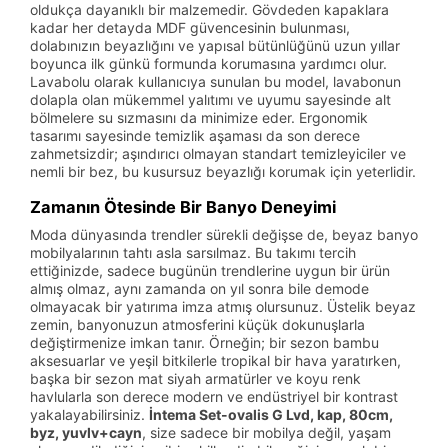
oldukça dayanıklı bir malzemedir. Gövdeden kapaklara
kadar her detayda MDF güvencesinin bulunması,
dolabınızın beyazlığını ve yapısal bütünlüğünü uzun yıllar
boyunca ilk günkü formunda korumasına yardımcı olur.
Lavabolu olarak kullanıcıya sunulan bu model, lavabonun
dolapla olan mükemmel yalıtımı ve uyumu sayesinde alt
bölmelere su sızmasını da minimize eder. Ergonomik
tasarımı sayesinde temizlik aşaması da son derece
zahmetsizdir; aşındırıcı olmayan standart temizleyiciler ve
nemli bir bez, bu kusursuz beyazlığı korumak için yeterlidir.
Zamanın Ötesinde Bir Banyo Deneyimi
Moda dünyasında trendler sürekli değişse de, beyaz banyo
mobilyalarının tahtı asla sarsılmaz. Bu takımı tercih
ettiğinizde, sadece bugünün trendlerine uygun bir ürün
almış olmaz, aynı zamanda on yıl sonra bile demode
olmayacak bir yatırıma imza atmış olursunuz. Üstelik beyaz
zemin, banyonuzun atmosferini küçük dokunuşlarla
değiştirmenize imkan tanır. Örneğin; bir sezon bambu
aksesuarlar ve yeşil bitkilerle tropikal bir hava yaratırken,
başka bir sezon mat siyah armatürler ve koyu renk
havlularla son derece modern ve endüstriyel bir kontrast
yakalayabilirsiniz.
İntema Set-ovalis G Lvd, kap, 80cm,
byz, yuvlv+cayn
, size sadece bir mobilya değil, yaşam