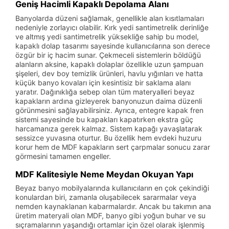
Geniş Hacimli Kapaklı Depolama Alanı
Banyolarda düzeni sağlamak, genellikle alan kısıtlamaları
nedeniyle zorlayıcı olabilir. Kırk yedi santimetrelik derinliğe
ve altmış yedi santimetrelik yüksekliğe sahip bu model,
kapaklı dolap tasarımı sayesinde kullanıcılarına son derece
özgür bir iç hacim sunar. Çekmeceli sistemlerin böldüğü
alanların aksine, kapaklı dolaplar özellikle uzun şampuan
şişeleri, dev boy temizlik ürünleri, havlu yığınları ve hatta
küçük banyo kovaları için kesintisiz bir saklama alanı
yaratır. Dağınıklığa sebep olan tüm materyalleri beyaz
kapakların ardına gizleyerek banyonuzun daima düzenli
görünmesini sağlayabilirsiniz. Ayrıca, entegre kapak fren
sistemi sayesinde bu kapakları kapatırken ekstra güç
harcamanıza gerek kalmaz. Sistem kapağı yavaşlatarak
sessizce yuvasına oturtur. Bu özellik hem evdeki huzuru
korur hem de MDF kapakların sert çarpmalar sonucu zarar
görmesini tamamen engeller.
MDF Kalitesiyle Neme Meydan Okuyan Yapı
Beyaz banyo mobilyalarında kullanıcıların en çok çekindiği
konulardan biri, zamanla oluşabilecek sararmalar veya
nemden kaynaklanan kabarmalardır. Ancak bu takımın ana
üretim materyali olan MDF, banyo gibi yoğun buhar ve su
sıçramalarının yaşandığı ortamlar için özel olarak işlenmiş