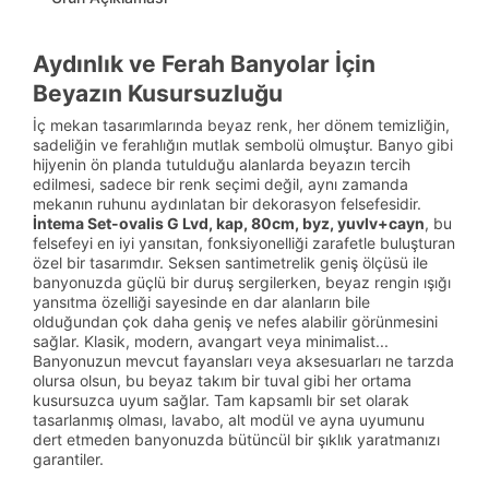
Aydınlık ve Ferah Banyolar İçin
Beyazın Kusursuzluğu
İç mekan tasarımlarında beyaz renk, her dönem temizliğin,
sadeliğin ve ferahlığın mutlak sembolü olmuştur. Banyo gibi
hijyenin ön planda tutulduğu alanlarda beyazın tercih
edilmesi, sadece bir renk seçimi değil, aynı zamanda
mekanın ruhunu aydınlatan bir dekorasyon felsefesidir.
İntema Set-ovalis G Lvd, kap, 80cm, byz, yuvlv+cayn
, bu
felsefeyi en iyi yansıtan, fonksiyonelliği zarafetle buluşturan
özel bir tasarımdır. Seksen santimetrelik geniş ölçüsü ile
banyonuzda güçlü bir duruş sergilerken, beyaz rengin ışığı
yansıtma özelliği sayesinde en dar alanların bile
olduğundan çok daha geniş ve nefes alabilir görünmesini
sağlar. Klasik, modern, avangart veya minimalist...
Banyonuzun mevcut fayansları veya aksesuarları ne tarzda
olursa olsun, bu beyaz takım bir tuval gibi her ortama
kusursuzca uyum sağlar. Tam kapsamlı bir set olarak
tasarlanmış olması, lavabo, alt modül ve ayna uyumunu
dert etmeden banyonuzda bütüncül bir şıklık yaratmanızı
garantiler.