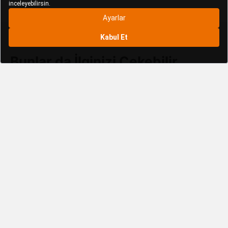
Bunlar da İlginizi Çekebilir
Latanwood Bahçe Mobilyaları
Latanwood Bahçe Takımları
Latanwood Bahçe ve Balkon Masası
Latanwood Balkon ve Bahçe Oturma Grubu
Latanwood Bank ve Benchler