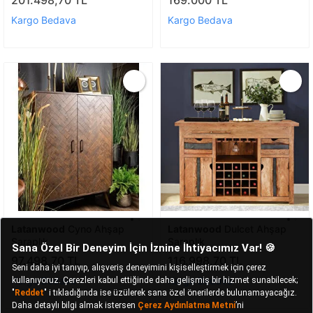
201.498,70 TL
169.000 TL
Kargo Bedava
Kargo Bedava
Latanwood
Cyno Ahşap
Latanwood
Dulcet Ahşap
Şaraplık
Şaraplık
97.498,70 TL
116.998,70 TL
Kargo Bedava
Kargo Bedava