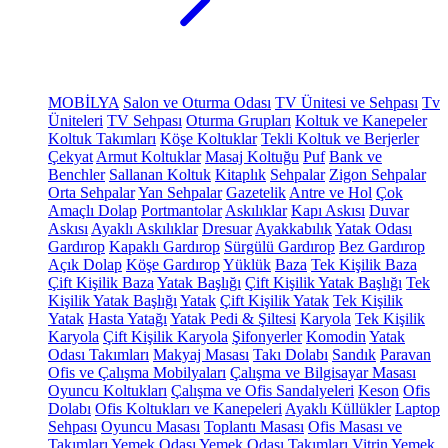
MOBİLYA
Salon ve Oturma Odası
TV Ünitesi ve Sehpası
Tv
Üniteleri
TV Sehpası
Oturma Grupları
Koltuk ve Kanepeler
Koltuk Takımları
Köşe Koltuklar
Tekli Koltuk ve Berjerler
Çekyat
Armut Koltuklar
Masaj Koltuğu
Puf
Bank ve
Benchler
Sallanan Koltuk
Kitaplık
Sehpalar
Zigon Sehpalar
Orta Sehpalar
Yan Sehpalar
Gazetelik
Antre ve Hol
Çok
Amaçlı Dolap
Portmantolar
Askılıklar
Kapı Askısı
Duvar
Askısı
Ayaklı Askılıklar
Dresuar
Ayakkabılık
Yatak Odası
Gardırop
Kapaklı Gardırop
Sürgülü Gardırop
Bez Gardırop
Açık Dolap
Köşe Gardırop
Yüklük
Baza
Tek Kişilik Baza
Çift Kişilik Baza
Yatak Başlığı
Çift Kişilik Yatak Başlığı
Tek
Kişilik Yatak Başlığı
Yatak
Çift Kişilik Yatak
Tek Kişilik
Yatak
Hasta Yatağı
Yatak Pedi & Şiltesi
Karyola
Tek Kişilik
Karyola
Çift Kişilik Karyola
Şifonyerler
Komodin
Yatak
Odası Takımları
Makyaj Masası
Takı Dolabı
Sandık
Paravan
Ofis ve Çalışma Mobilyaları
Çalışma ve Bilgisayar Masası
Oyuncu Koltukları
Çalışma ve Ofis Sandalyeleri
Keson
Ofis
Dolabı
Ofis Koltukları ve Kanepeleri
Ayaklı Küllükler
Laptop
Sehpası
Oyuncu Masası
Toplantı Masası
Ofis Masası ve
Takımları
Yemek Odası
Yemek Odası Takımları
Vitrin
Yemek