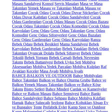
Masası Sandalyesi
Konsol
Servis Masaları
Masa ve Masa
Takımları
Yemek Masası ve Takımları
Mutfak Masası ve
Takımları
Çocuk Odası
Çocuk Odası Duvar Stickerları
Çocuk
Odası Duvar Kağıtları
Çocuk Odası Sandalyeleri
Çocuk
Odası Gardıropları
Çocuk Odası Masası
Çocuk Odası Bazası
Çocuk Odası Takımları
Çocuk Odası Komodini
Çocuk Odası
Karyolaları
Genç Odası
Genç Odası Takımları
Genç Odası
Komodini
Genç Odası Şifonyerleri
Genç Odası Bazaları
Genç Odası Gardıropları
Genç Odası Karyolaları
Ranza
Bebek Odası
Bebek Beşikleri
Mama Sandalyesi
Bebek
Karyolaları
Bebek Gardıropları
Bebek Yatakları
Bebek Odası
Takımları
Oyuncak Dolabı
Bebek Şifonyer
Bebek Odası
Tekstili
Bebek Yorganı
Bebek Çarşafı
Bebek Nevresim
Takımı
Bebek Battaniyesi
Bebek Uyku Seti
Mobilya
Aksesuarları
Mobilya Yedek Parçaları
Mobilya Kulpları
Raf
Ayakları
Keçeler
Masa Ayağı
Mobilya Ayağı
BAHÇE,BALKON VE OUTDOOR
Bahçe Mobilyaları
Bahçe Takımları
Balkon ve Bahçe Oturma Grubu
Bahçe ve
Balkon Yemek Masası Takımları
Balkon ve Bahçe Köşe
Takımı
Bistro Setleri
Bahçe Minderi
Çardak ve Kameriyeler
Bahçe ve Balkon Masası
Bahçe Şemsiyesi
Bahçe Bankı
Bahçe Sandalyeleri
Bahçe Sehpası
Bahçe Mobilya Kılıfları
Hamak
Bahçe Salıncağı
Şezlong
Bahçe Koltukları
Ahşap Ev
ve Bungalov
Tente
Prefabrik Evler
Kamp Spor ve Outdoor
Kamp Malzemeleri
Çadırlar
Kamp Sandalyesi
Uyku Tulumu