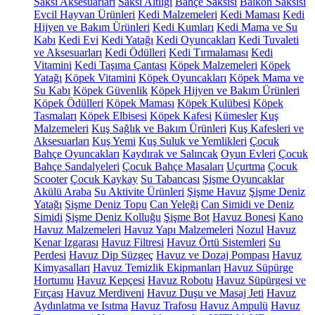
Saksı Aksesuarları
Saksı Altlığı
Bahçe Saksısı
Balkon Saksısı
Evcil Hayvan Ürünleri
Kedi Malzemeleri
Kedi Maması
Kedi
Hijyen ve Bakım Ürünleri
Kedi Kumları
Kedi Mama ve Su
Kabı
Kedi Evi
Kedi Yatağı
Kedi Oyuncakları
Kedi Tuvaleti
ve Aksesuarları
Kedi Ödülleri
Kedi Tırmalaması
Kedi
Vitamini
Kedi Taşıma Çantası
Köpek Malzemeleri
Köpek
Yatağı
Köpek Vitamini
Köpek Oyuncakları
Köpek Mama ve
Su Kabı
Köpek Güvenlik
Köpek Hijyen ve Bakım Ürünleri
Köpek Ödülleri
Köpek Maması
Köpek Kulübesi
Köpek
Tasmaları
Köpek Elbisesi
Köpek Kafesi
Kümesler
Kuş
Malzemeleri
Kuş Sağlık ve Bakım Ürünleri
Kuş Kafesleri ve
Aksesuarları
Kuş Yemi
Kuş Suluk ve Yemlikleri
Çocuk
Bahçe Oyuncakları
Kaydırak ve Salıncak
Oyun Evleri
Çocuk
Bahçe Sandalyeleri
Çocuk Bahçe Masaları
Uçurtma
Çocuk
Scooter
Çocuk Kaykay
Su Tabancası
Şişme Oyuncaklar
Akülü Araba
Su Aktivite Ürünleri
Şişme Havuz
Şişme Deniz
Yatağı
Şişme Deniz Topu
Can Yeleği
Can Simidi ve Deniz
Simidi
Şişme Deniz Kolluğu
Şişme Bot
Havuz Bonesi
Kano
Havuz Malzemeleri
Havuz Yapı Malzemeleri
Nozul
Havuz
Kenar Izgarası
Havuz Filtresi
Havuz Örtü Sistemleri
Su
Perdesi
Havuz Dip Süzgeç
Havuz ve Dozaj Pompası
Havuz
Kimyasalları
Havuz Temizlik Ekipmanları
Havuz Süpürge
Hortumu
Havuz Kepçesi
Havuz Robotu
Havuz Süpürgesi ve
Fırçası
Havuz Merdiveni
Havuz Duşu ve Masaj Jeti
Havuz
Aydınlatma ve Isıtma
Havuz Trafosu
Havuz Ampulü
Havuz