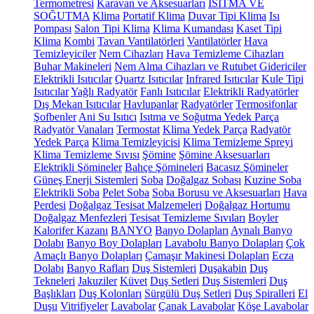
Termometresi
Karavan ve Aksesuarları
ISITMA VE
SOĞUTMA
Klima
Portatif Klima
Duvar Tipi Klima
Isı
Pompası
Salon Tipi Klima
Klima Kumandası
Kaset Tipi
Klima
Kombi
Tavan Vantilatörleri
Vantilatörler
Hava
Temizleyiciler
Nem Cihazları
Hava Temizleme Cihazları
Buhar Makineleri
Nem Alma Cihazları ve Rutubet Gidericiler
Elektrikli Isıtıcılar
Quartz Isıtıcılar
Infrared Isıtıcılar
Kule Tipi
Isıtıcılar
Yağlı Radyatör
Fanlı Isıtıcılar
Elektrikli Radyatörler
Dış Mekan Isıtıcılar
Havlupanlar
Radyatörler
Termosifonlar
Şofbenler
Ani Su Isıtıcı
Isıtma ve Soğutma Yedek Parça
Radyatör Vanaları
Termostat
Klima Yedek Parça
Radyatör
Yedek Parça
Klima Temizleyicisi
Klima Temizleme Spreyi
Klima Temizleme Sıvısı
Şömine
Şömine Aksesuarları
Elektrikli Şömineler
Bahçe Şömineleri
Bacasız Şömineler
Güneş Enerji Sistemleri
Soba
Doğalgaz Sobası
Kuzine Soba
Elektrikli Soba
Pelet Soba
Soba Borusu ve Aksesuarları
Hava
Perdesi
Doğalgaz Tesisat Malzemeleri
Doğalgaz Hortumu
Doğalgaz Menfezleri
Tesisat Temizleme Sıvıları
Boyler
Kalorifer Kazanı
BANYO
Banyo Dolapları
Aynalı Banyo
Dolabı
Banyo Boy Dolapları
Lavabolu Banyo Dolapları
Çok
Amaçlı Banyo Dolapları
Çamaşır Makinesi Dolapları
Ecza
Dolabı
Banyo Rafları
Duş Sistemleri
Duşakabin
Duş
Tekneleri
Jakuziler
Küvet
Duş Setleri
Duş Sistemleri
Duş
Başlıkları
Duş Kolonları
Sürgülü Duş Setleri
Duş Spiralleri
El
Duşu
Vitrifiyeler
Lavabolar
Çanak Lavabolar
Köşe Lavabolar