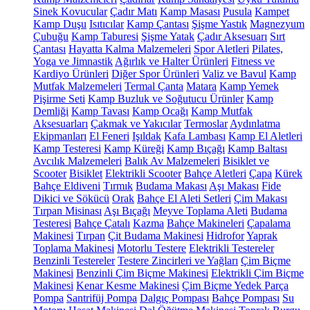
Sinek Kovucular
Çadır Matı
Kamp Masası
Pusula
Kampet
Kamp Duşu
Isıtıcılar
Kamp Çantası
Şişme Yastık
Magnezyum
Çubuğu
Kamp Taburesi
Şişme Yatak
Çadır Aksesuarı
Sırt
Çantası
Hayatta Kalma Malzemeleri
Spor Aletleri
Pilates,
Yoga ve Jimnastik
Ağırlık ve Halter Ürünleri
Fitness ve
Kardiyo Ürünleri
Diğer Spor Ürünleri
Valiz ve Bavul
Kamp
Mutfak Malzemeleri
Termal Çanta
Matara
Kamp Yemek
Pişirme Seti
Kamp Buzluk ve Soğutucu Ürünler
Kamp
Demliği
Kamp Tavası
Kamp Ocağı
Kamp Mutfak
Aksesuarları
Çakmak ve Yakıcılar
Termoslar
Aydınlatma
Ekipmanları
El Feneri
Işıldak
Kafa Lambası
Kamp El Aletleri
Kamp Testeresi
Kamp Küreği
Kamp Bıçağı
Kamp Baltası
Avcılık Malzemeleri
Balık Av Malzemeleri
Bisiklet ve
Scooter
Bisiklet
Elektrikli Scooter
Bahçe Aletleri
Çapa
Kürek
Bahçe Eldiveni
Tırmık
Budama Makası
Aşı Makası
Fide
Dikici ve Sökücü
Orak
Bahçe El Aleti Setleri
Çim Makası
Tırpan Misinası
Aşı Bıçağı
Meyve Toplama Aleti
Budama
Testeresi
Bahçe Çatalı
Kazma
Bahçe Makineleri
Çapalama
Makinesi
Tırpan
Çit Budama Makinesi
Hidrofor
Yaprak
Toplama Makinesi
Motorlu Testere
Elektrikli Testereler
Benzinli Testereler
Testere Zincirleri ve Yağları
Çim Biçme
Makinesi
Benzinli Çim Biçme Makinesi
Elektrikli Çim Biçme
Makinesi
Kenar Kesme Makinesi
Çim Biçme Yedek Parça
Pompa
Santrifüj Pompa
Dalgıç Pompası
Bahçe Pompası
Su