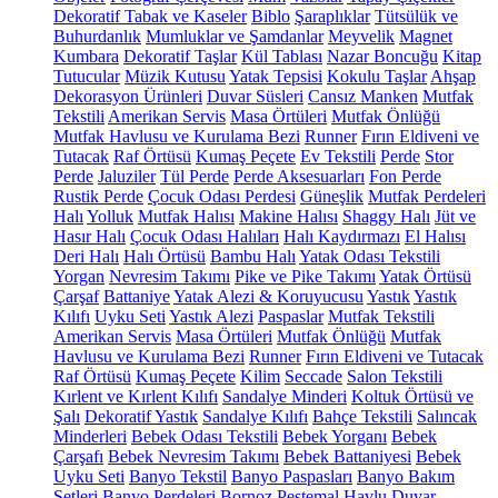
Dekoratif Tabak ve Kaseler
Biblo
Şaraplıklar
Tütsülük ve
Buhurdanlık
Mumluklar ve Şamdanlar
Meyvelik
Magnet
Kumbara
Dekoratif Taşlar
Kül Tablası
Nazar Boncuğu
Kitap
Tutucular
Müzik Kutusu
Yatak Tepsisi
Kokulu Taşlar
Ahşap
Dekorasyon Ürünleri
Duvar Süsleri
Cansız Manken
Mutfak
Tekstili
Amerikan Servis
Masa Örtüleri
Mutfak Önlüğü
Mutfak Havlusu ve Kurulama Bezi
Runner
Fırın Eldiveni ve
Tutacak
Raf Örtüsü
Kumaş Peçete
Ev Tekstili
Perde
Stor
Perde
Jaluziler
Tül Perde
Perde Aksesuarları
Fon Perde
Rustik Perde
Çocuk Odası Perdesi
Güneşlik
Mutfak Perdeleri
Halı
Yolluk
Mutfak Halısı
Makine Halısı
Shaggy Halı
Jüt ve
Hasır Halı
Çocuk Odası Halıları
Halı Kaydırmazı
El Halısı
Deri Halı
Halı Örtüsü
Bambu Halı
Yatak Odası Tekstili
Yorgan
Nevresim Takımı
Pike ve Pike Takımı
Yatak Örtüsü
Çarşaf
Battaniye
Yatak Alezi & Koruyucusu
Yastık
Yastık
Kılıfı
Uyku Seti
Yastık Alezi
Paspaslar
Mutfak Tekstili
Amerikan Servis
Masa Örtüleri
Mutfak Önlüğü
Mutfak
Havlusu ve Kurulama Bezi
Runner
Fırın Eldiveni ve Tutacak
Raf Örtüsü
Kumaş Peçete
Kilim
Seccade
Salon Tekstili
Kırlent ve Kırlent Kılıfı
Sandalye Minderi
Koltuk Örtüsü ve
Şalı
Dekoratif Yastık
Sandalye Kılıfı
Bahçe Tekstili
Salıncak
Minderleri
Bebek Odası Tekstili
Bebek Yorganı
Bebek
Çarşafı
Bebek Nevresim Takımı
Bebek Battaniyesi
Bebek
Uyku Seti
Banyo Tekstil
Banyo Paspasları
Banyo Bakım
Setleri
Banyo Perdeleri
Bornoz
Peştemal
Havlu
Duvar