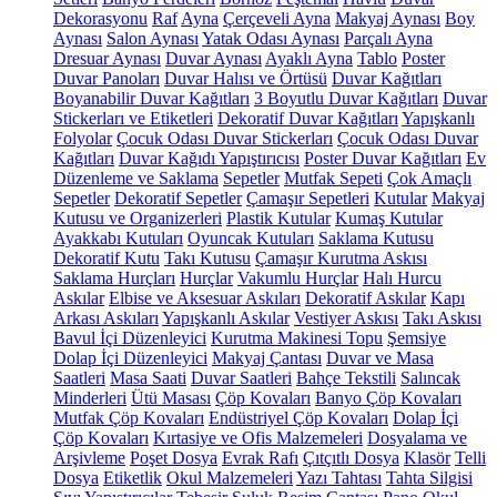
Dekorasyonu
Raf
Ayna
Çerçeveli Ayna
Makyaj Aynası
Boy
Aynası
Salon Aynası
Yatak Odası Aynası
Parçalı Ayna
Dresuar Aynası
Duvar Aynası
Ayaklı Ayna
Tablo
Poster
Duvar Panoları
Duvar Halısı ve Örtüsü
Duvar Kağıtları
Boyanabilir Duvar Kağıtları
3 Boyutlu Duvar Kağıtları
Duvar
Stickerları ve Etiketleri
Dekoratif Duvar Kağıtları
Yapışkanlı
Folyolar
Çocuk Odası Duvar Stickerları
Çocuk Odası Duvar
Kağıtları
Duvar Kağıdı Yapıştırıcısı
Poster Duvar Kağıtları
Ev
Düzenleme ve Saklama
Sepetler
Mutfak Sepeti
Çok Amaçlı
Sepetler
Dekoratif Sepetler
Çamaşır Sepetleri
Kutular
Makyaj
Kutusu ve Organizerleri
Plastik Kutular
Kumaş Kutular
Ayakkabı Kutuları
Oyuncak Kutuları
Saklama Kutusu
Dekoratif Kutu
Takı Kutusu
Çamaşır Kurutma Askısı
Saklama Hurçları
Hurçlar
Vakumlu Hurçlar
Halı Hurcu
Askılar
Elbise ve Aksesuar Askıları
Dekoratif Askılar
Kapı
Arkası Askıları
Yapışkanlı Askılar
Vestiyer Askısı
Takı Askısı
Bavul İçi Düzenleyici
Kurutma Makinesi Topu
Şemsiye
Dolap İçi Düzenleyici
Makyaj Çantası
Duvar ve Masa
Saatleri
Masa Saati
Duvar Saatleri
Bahçe Tekstili
Salıncak
Minderleri
Ütü Masası
Çöp Kovaları
Banyo Çöp Kovaları
Mutfak Çöp Kovaları
Endüstriyel Çöp Kovaları
Dolap İçi
Çöp Kovaları
Kırtasiye ve Ofis Malzemeleri
Dosyalama ve
Arşivleme
Poşet Dosya
Evrak Rafı
Çıtçıtlı Dosya
Klasör
Telli
Dosya
Etiketlik
Okul Malzemeleri
Yazı Tahtası
Tahta Silgisi