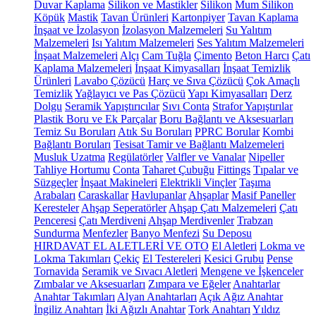
Duvar Kaplama
Silikon ve Mastikler
Silikon
Mum Silikon
Köpük
Mastik
Tavan Ürünleri
Kartonpiyer
Tavan Kaplama
İnşaat ve İzolasyon
İzolasyon Malzemeleri
Su Yalıtım
Malzemeleri
Isı Yalıtım Malzemeleri
Ses Yalıtım Malzemeleri
İnşaat Malzemeleri
Alçı
Cam Tuğla
Çimento
Beton Harcı
Çatı
Kaplama Malzemeleri
İnşaat Kimyasalları
İnşaat Temizlik
Ürünleri
Lavabo Çözücü
Harç ve Sıva Çözücü
Çok Amaçlı
Temizlik
Yağlayıcı ve Pas Çözücü
Yapı Kimyasalları
Derz
Dolgu
Seramik Yapıştırıcılar
Sıvı Conta
Strafor Yapıştırılar
Plastik Boru ve Ek Parçalar
Boru Bağlantı ve Aksesuarları
Temiz Su Boruları
Atık Su Boruları
PPRC Borular
Kombi
Bağlantı Boruları
Tesisat Tamir ve Bağlantı Malzemeleri
Musluk Uzatma
Regülatörler
Valfler ve Vanalar
Nipeller
Tahliye Hortumu
Conta
Taharet Çubuğu
Fittings
Tıpalar ve
Süzgeçler
İnşaat Makineleri
Elektrikli Vinçler
Taşıma
Arabaları
Caraskallar
Havlupanlar
Ahşaplar
Masif Paneller
Keresteler
Ahşap Seperatörler
Ahşap Çatı Malzemeleri
Çatı
Penceresi
Çatı Merdiveni
Ahşap Merdivenler
Trabzan
Sundurma
Menfezler
Banyo Menfezi
Su Deposu
HIRDAVAT EL ALETLERİ VE OTO
El Aletleri
Lokma ve
Lokma Takımları
Çekiç
El Testereleri
Kesici Grubu
Pense
Tornavida
Seramik ve Sıvacı Aletleri
Mengene ve İşkenceler
Zımbalar ve Aksesuarları
Zımpara ve Eğeler
Anahtarlar
Anahtar Takımları
Alyan Anahtarları
Açık Ağız Anahtar
İngiliz Anahtarı
İki Ağızlı Anahtar
Tork Anahtarı
Yıldız