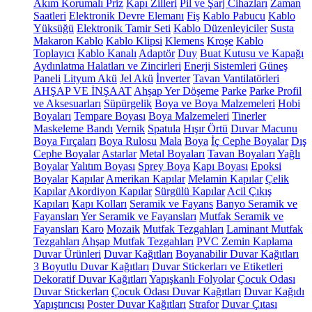
Akım Korumalı Priz
Kapı Zilleri
Pil ve Şarj Cihazları
Zaman
Saatleri
Elektronik Devre Elemanı
Fiş
Kablo Pabucu
Kablo
Yüksüğü
Elektronik Tamir Seti
Kablo Düzenleyiciler
Susta
Makaron Kablo
Kablo Klipsi
Klemens
Kroşe
Kablo
Toplayıcı
Kablo Kanalı
Adaptör
Duy
Buat Kutusu ve Kapağı
Aydınlatma Halatları ve Zincirleri
Enerji Sistemleri
Güneş
Paneli
Lityum Akü
Jel Akü
İnverter
Tavan Vantilatörleri
AHŞAP VE İNŞAAT
Ahşap Yer Döşeme
Parke
Parke Profil
ve Aksesuarları
Süpürgelik
Boya ve Boya Malzemeleri
Hobi
Boyaları
Tempare Boyası
Boya Malzemeleri
Tinerler
Maskeleme Bandı
Vernik
Spatula
Hışır Örtü
Duvar Macunu
Boya Fırçaları
Boya Rulosu
Mala
Boya
İç Cephe Boyalar
Dış
Cephe Boyalar
Astarlar
Metal Boyaları
Tavan Boyaları
Yağlı
Boyalar
Yalıtım Boyası
Sprey Boya
Kapı Boyası
Epoksi
Boyalar
Kapılar
Amerikan Kapılar
Melamin Kapılar
Çelik
Kapılar
Akordiyon Kapılar
Sürgülü Kapılar
Acil Çıkış
Kapıları
Kapı Kolları
Seramik ve Fayans
Banyo Seramik ve
Fayansları
Yer Seramik ve Fayansları
Mutfak Seramik ve
Fayansları
Karo
Mozaik
Mutfak Tezgahları
Laminant Mutfak
Tezgahları
Ahşap Mutfak Tezgahları
PVC Zemin Kaplama
Duvar Ürünleri
Duvar Kağıtları
Boyanabilir Duvar Kağıtları
3 Boyutlu Duvar Kağıtları
Duvar Stickerları ve Etiketleri
Dekoratif Duvar Kağıtları
Yapışkanlı Folyolar
Çocuk Odası
Duvar Stickerları
Çocuk Odası Duvar Kağıtları
Duvar Kağıdı
Yapıştırıcısı
Poster Duvar Kağıtları
Strafor
Duvar Çıtası