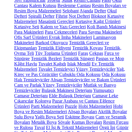
Sıvı Yapıştırıcılar
Tebeşir
Suluk
Resim Çantası
Pano
Okul
Çantası
Kalem Kutusu
Beslenme Çantası
Resim Boyaları ve
Resim Boya Malzemeleri
Selobant
Ajanda
Defter
Okul
Defteri
Spiralli Defter
Fihrist
Not Defteri
Bloknot
Kırtasiye
Malzemeleri
Masaüstü Gereçleri
Kırtasiye Kağıt Ürünleri
Kırtasiye Seti
Kalem ve Yazı Gereçleri
Koli Bandı Makinesi
Para Makineleri
Para Çekmeceleri
Para Sayma Makineleri
Ofis Sarf Ürünleri
Evrak İmha Makineleri
Laminasyon
Makineleri
Barkod Okuyucu
Temizlik Gereçleri ve
Ekipmanları
Temizlik Eldiveni
Temizlik Kovası
Temizlik,
Ovma Teli
Tüy Toplama Ürünleri
Faraş
Çekpas
Fırça ve
Süpürge
Temizlik Bezleri
Temizlik Süngeri
Paspas ve Mop
Kâğıt Havlu
Tuvalet Kağıdı
Islak Mendil
Ev Temizlik
Malzemeleri
Tuvalet Temizleyici
Yüzey Temizleyiciler
Yağ,
Kireç ve Pas Çözücüler
Çubuklu Oda Kokusu
Oda Kokusu
Halı Temizleyiciler
Ahşap Temizleyiciler ve Bakım Ürünleri
Cam ve Parlak Yüzey Temizleyiciler
Mutfak ve Banyo
Temizleyiciler
Bulaşık Makinesi Deterjanı
Yumuşatıcı
Çamaşır Deterjanı
Elde Bulaşık Deterjanı
Çamaşır Leke
Çıkarıcılar
Kolonya
Pazar Arabası ve Çantası
Eğlence
Ürünleri
Parti Malzemeleri
Puzzle
Hobi Malzemeleri
Hobi
Boya ve Resim Malzemeleri
Ahşap Boyaları
Akrilik Boyalar
Sulu Boya
Yağlı Boya Seti
Eskitme Boyası
Cam ve Seramik
Boyaları
Metalik Boya
Şövale
Kumaş Boyaları
Resim Fırçası
ve Rulosu
Tuval
El İşi & Tekstil Malzemeleri
Örgü İpi
Güpür