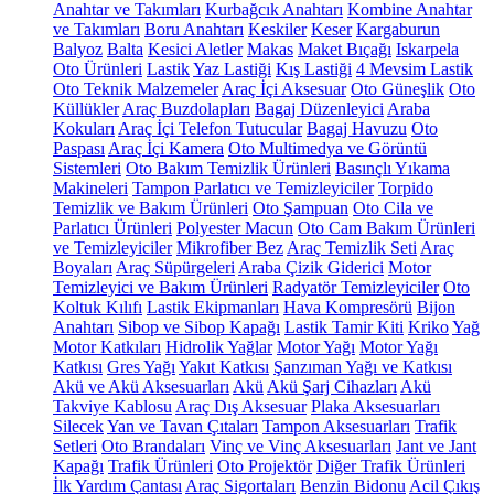
Anahtar ve Takımları
Kurbağcık Anahtarı
Kombine Anahtar
ve Takımları
Boru Anahtarı
Keskiler
Keser
Kargaburun
Balyoz
Balta
Kesici Aletler
Makas
Maket Bıçağı
Iskarpela
Oto Ürünleri
Lastik
Yaz Lastiği
Kış Lastiği
4 Mevsim Lastik
Oto Teknik Malzemeler
Araç İçi Aksesuar
Oto Güneşlik
Oto
Küllükler
Araç Buzdolapları
Bagaj Düzenleyici
Araba
Kokuları
Araç İçi Telefon Tutucular
Bagaj Havuzu
Oto
Paspası
Araç İçi Kamera
Oto Multimedya ve Görüntü
Sistemleri
Oto Bakım Temizlik Ürünleri
Basınçlı Yıkama
Makineleri
Tampon Parlatıcı ve Temizleyiciler
Torpido
Temizlik ve Bakım Ürünleri
Oto Şampuan
Oto Cila ve
Parlatıcı Ürünleri
Polyester Macun
Oto Cam Bakım Ürünleri
ve Temizleyiciler
Mikrofiber Bez
Araç Temizlik Seti
Araç
Boyaları
Araç Süpürgeleri
Araba Çizik Giderici
Motor
Temizleyici ve Bakım Ürünleri
Radyatör Temizleyiciler
Oto
Koltuk Kılıfı
Lastik Ekipmanları
Hava Kompresörü
Bijon
Anahtarı
Sibop ve Sibop Kapağı
Lastik Tamir Kiti
Kriko
Yağ
Motor Katkıları
Hidrolik Yağlar
Motor Yağı
Motor Yağı
Katkısı
Gres Yağı
Yakıt Katkısı
Şanzıman Yağı ve Katkısı
Akü ve Akü Aksesuarları
Akü
Akü Şarj Cihazları
Akü
Takviye Kablosu
Araç Dış Aksesuar
Plaka Aksesuarları
Silecek
Yan ve Tavan Çıtaları
Tampon Aksesuarları
Trafik
Setleri
Oto Brandaları
Vinç ve Vinç Aksesuarları
Jant ve Jant
Kapağı
Trafik Ürünleri
Oto Projektör
Diğer Trafik Ürünleri
İlk Yardım Çantası
Araç Sigortaları
Benzin Bidonu
Acil Çıkış