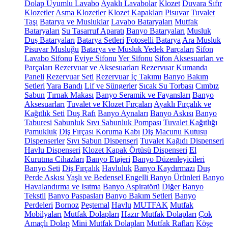
Dolap Uyumlu Lavabo
Ayaklı Lavabolar
Klozet
Duvara Sıfır
Klozetler
Asma Klozetler
Klozet Kapakları
Pisuvar
Tuvalet
Taşı
Batarya ve Musluklar
Lavabo Bataryaları
Mutfak
Bataryaları
Su Tasarruf Aparatı
Banyo Bataryaları
Musluk
Duş Bataryaları
Batarya Setleri
Fotoselli Batarya
Ara Musluk
Pisuvar Musluğu
Batarya ve Musluk Yedek Parçaları
Sifon
Lavabo Sifonu
Eviye Sifonu
Yer Sifonu
Sifon Aksesuarları ve
Parçaları
Rezervuar ve Aksesuarları
Rezervuar Kumanda
Paneli
Rezervuar Seti
Rezervuar İç Takımı
Banyo Bakım
Setleri
Yara Bandı
Lif ve Süngerler
Sıcak Su Torbası
Cımbız
Sabun
Tırnak Makası
Banyo Seramik ve Fayansları
Banyo
Aksesuarları
Tuvalet ve Klozet Fırçaları
Ayaklı Fırçalık ve
Kağıtlık Seti
Duş Rafı
Banyo Aynaları
Banyo Askısı
Banyo
Taburesi
Sabunluk
Sıvı Sabunluk Pompası
Tuvalet Kağıtlığı
Pamukluk
Diş Fırçası Koruma Kabı
Diş Macunu Kutusu
Dispenserler
Sıvı Sabun Dispenseri
Tuvalet Kağıdı Dispenseri
Havlu Dispenseri
Klozet Kapak Örtüsü Dispenseri
El
Kurutma Cihazları
Banyo Etajeri
Banyo Düzenleyicileri
Banyo Seti
Diş Fırçalık
Havluluk
Banyo Kaydırmazı
Duş
Perde Askısı
Yaşlı ve Bedensel Engelli Banyo Ürünleri
Banyo
Havalandırma ve Isıtma
Banyo Aspiratörü
Diğer
Banyo
Tekstil
Banyo Paspasları
Banyo Bakım Setleri
Banyo
Perdeleri
Bornoz
Peştemal
Havlu
MUTFAK
Mutfak
Mobilyaları
Mutfak Dolapları
Hazır Mutfak Dolapları
Çok
Amaçlı Dolap
Mini Mutfak Dolapları
Mutfak Rafları
Köşe