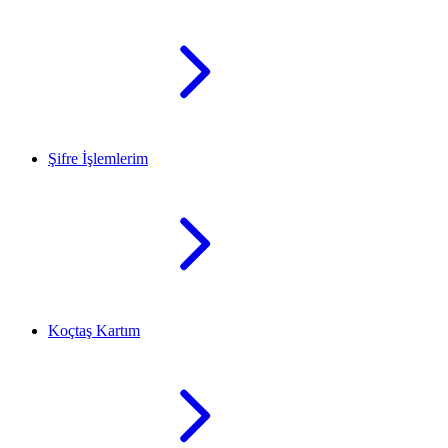
Şifre İşlemlerim
Koçtaş Kartım