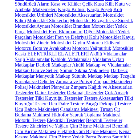
Söndürücü
Alarm
Kasa ve Kilitler
Çelik Kasa
Kilit
Kutu ve
Ambalaj Malzemeleri
Kargo Kutusu
Kargo Poşeti
Koli
Motosiklet Ürünleri
Motorsiklet Aksesuarları
Motosiklet
Kilidi
Motosiklet Stickerları
Motosiklet Rüzgarlık ve Siperlik
Motosiklet Aynası
Motosiklet Brandası
Motorsiklet Yedek
Parça
Motosiklet Fren Ekipmanları
Diğer Motosiklet Yedek
Parçaları
Motosiklet Fren ve Debriyaj Kolu
Motosiklet Kayışı
Motosiklet Zinciri
Motosiklet Giyim
Motorcu Eldiveni
Motorcu Botu ve Ayakkabısı
Motorcu Yağmurluk
Motosiklet
Kaskı
ELEKTRİKLİ EL ALETLERİ
Akülü Vidalamalar
Şarjlı Vidalamalar
Kablolu Vidalamalar
Vidalama Uçları
Matkaplar
Darbeli Matkaplar
Akülü Matkap ve Vidalamalar
Matkap Ucu ve Setleri
Somun Sıkma Makineleri
Darbesiz
Matkaplar
Manyetik Matkap
Sütunlu Matkap
Matkap Tezgahı
Kırıcılar ve Deliciler
Zımpara ve Polisaj
Zımpara Makineleri
Polisaj Makineleri
Planyalar
Zımpara Kağıdı ve Aksesuarları
Testereler
Daire Testereler
Dekupaj Testereler
Çok Amaçlı
Testereler
Tilki Kuyruğu Testereler
Testere Aksesuarları
Tilki
Kuyruğu Testere Ucu
Daire Testere Bıçağı
Dekupaj Testere
Ucu
Bahçe Makineleri
Çapalama Makinesi
Tırpan
Çit
Budama Makinesi
Hidrofor
Yaprak Toplama Makinesi
Motorlu Testere
Elektrikli Testereler
Benzinli Testereler
Testere Zincirleri ve Yağları
Çim Biçme Makinesi
Benzinli
Çim Biçme Makinesi
Elektrikli Çim Biçme Makinesi
Kenar
Kesme Makinesi
Çim Biçme Yedek Parça
Pompa
Santrifüj