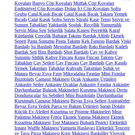
Kovaları
Banyo Çöp Kovaları
Mutfak Çöp Kovaları
Endüstriyel Çöp Kovaları
Dolap İçi Çöp Kovaları
Sofra
Grubu
Çatal,Kaşık,Bıçak
Çatal Kaşık Bıçak Takımı
Yemek
Bıçağı
Çatal
Kaşık
Sofra Servis
Sürahi
Kase
Tepsi
Servis ve
Sunum Tabakları
Yağdanlık
Sosluk, Reçellik
Yumurtalık
Servis Maşa Seti
Şekerlik
Salata Kasesi
Peçetelik
Karaf
Kürdanlık
Çerezlik
Baharat Takımı
Bardak Altlığı
Ekmek
Sepeti
Pasta Sunumu
Pasta Takımı
Kek Fanusu
Bardak
Viski
Bardağı
Su Bardağı
Meşrubat Bardağı
Rakı Bardağı
Kadeh
Bardak Seti
Bira Bardağı
Shot Bardağı
Çay ve Kahve
Sunumu
Sütlük
Kahve Fincanı
Kupa
Fincan Takımı
Çay
Tabakları
Çay Setleri
Çay Fincanı
Çay Bardağı
Çay Kaşığı
Yemek Takımları
Tabaklar
Kahvaltı Takımları
Suluk ve
Matara
Beyaz Eşya
Fırın
Mikrodalga Fırınlar
Mini Fırınlar
Buzdolabı
Çamaşır Makinesi
Ocak
Ankastre Ürünleri
Ankastre Setler
Ankastre Ocaklar
Ankastre Fırınlar
Ankastre
Davlumbazlar
Bulaşık Makineleri
Kurutma Makinesi
Derin
Dondurucular
Su Sebilleri
Mini Buzdolabı
Davlumbazlar
Kurutmalı Çamaşır Makinesi
Beyaz Eşya Setleri
Aspiratörler
Beyaz Eşya Yedek Parça ve Bakım Ürünleri
Şarap Dolabı
Küçük Ev Aletleri
Kızartma ve Pişirme Makineleri
Mısır
Patlatma Makinesi
Fritöz
Ekmek Yapma Makinesi
Ekmek
Kızartma Makinesi
Tost Makinesi
Buharlı Pişirici
Elektrikli
Izgara
Waffle Makinesi
Yumurta Haşlayıcı
Elektrikli Tencere
ve Tava
Pizza Makinesi
Krep Makinesi
Basküller
Yiyecek