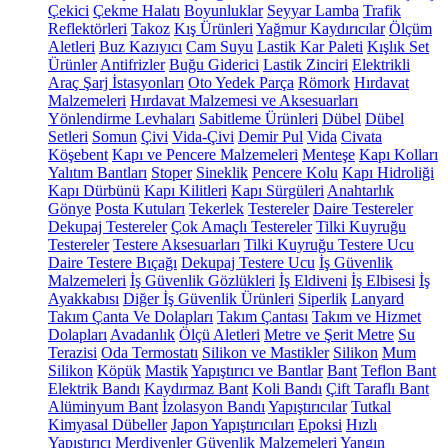
Çekici
Çekme Halatı
Boyunluklar
Seyyar Lamba
Trafik
Reflektörleri
Takoz
Kış Ürünleri
Yağmur Kaydırıcılar
Ölçüm
Aletleri
Buz Kazıyıcı
Cam Suyu
Lastik Kar Paleti
Kışlık Set
Ürünler
Antifrizler
Buğu Giderici
Lastik Zinciri
Elektrikli
Araç Şarj İstasyonları
Oto Yedek Parça
Römork
Hırdavat
Malzemeleri
Hırdavat Malzemesi ve Aksesuarları
Yönlendirme Levhaları
Sabitleme Ürünleri
Dübel
Dübel
Setleri
Somun
Çivi
Vida-Çivi
Demir Pul
Vida
Civata
Köşebent
Kapı ve Pencere Malzemeleri
Menteşe
Kapı Kolları
Yalıtım Bantları
Stoper
Sineklik
Pencere Kolu
Kapı Hidroliği
Kapı Dürbünü
Kapı Kilitleri
Kapı Sürgüleri
Anahtarlık
Gönye
Posta Kutuları
Tekerlek
Testereler
Daire Testereler
Dekupaj Testereler
Çok Amaçlı Testereler
Tilki Kuyruğu
Testereler
Testere Aksesuarları
Tilki Kuyruğu Testere Ucu
Daire Testere Bıçağı
Dekupaj Testere Ucu
İş Güvenlik
Malzemeleri
İş Güvenlik Gözlükleri
İş Eldiveni
İş Elbisesi
İş
Ayakkabısı
Diğer İş Güvenlik Ürünleri
Siperlik
Lanyard
Takım Çanta Ve Dolapları
Takım Çantası
Takım ve Hizmet
Dolapları
Avadanlık
Ölçü Aletleri
Metre ve Şerit Metre
Su
Terazisi
Oda Termostatı
Silikon ve Mastikler
Silikon
Mum
Silikon
Köpük
Mastik
Yapıştırıcı ve Bantlar
Bant
Teflon Bant
Elektrik Bandı
Kaydırmaz Bant
Koli Bandı
Çift Taraflı Bant
Alüminyum Bant
İzolasyon Bandı
Yapıştırıcılar
Tutkal
Kimyasal Dübeller
Japon Yapıştırıcıları
Epoksi
Hızlı
Yapıştırıcı
Merdivenler
Güvenlik Malzemeleri
Yangın