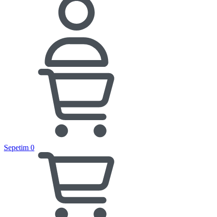
Sepetim
0