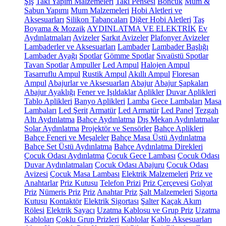
Şiş
Takı Yapım Malzemeleri
Takı Pensesi
Boncuk
Mum &
Sabun Yapımı
Mum Malzemeleri
Hobi Aletleri ve
Aksesuarları
Silikon Tabancaları
Diğer Hobi Aletleri
Taş
Boyama & Mozaik
AYDINLATMA VE ELEKTRİK
Ev
Aydınlatmaları
Avizeler
Sarkıt Avizeler
Plafonyer Avizeler
Lambaderler ve Aksesuarları
Lambader
Lambader Başlığı
Lambader Ayağı
Spotlar
Gömme Spotlar
Sıvaüstü Spotlar
Tavan Spotlar
Ampuller
Led Ampul
Halojen Ampul
Tasarruflu Ampul
Rustik Ampul
Akıllı Ampul
Floresan
Ampul
Abajurlar ve Aksesuarları
Abajur
Abajur Şapkaları
Abajur Ayaklığı
Fener ve Işıldaklar
Aplikler
Duvar Aplikleri
Tablo Aplikleri
Banyo Aplikleri
Lamba
Gece Lambaları
Masa
Lambaları
Led Şerit
Armatür
Led Armatür
Led Panel
Tezgah
Altı Aydınlatma
Bahçe Aydınlatma
Dış Mekan Aydınlatmalar
Solar Aydınlatma
Projektör ve Sensörler
Bahçe Aplikleri
Bahçe Feneri ve Meşaleler
Bahçe Masa Üstü Aydınlatma
Bahçe Set Üstü Aydınlatma
Bahçe Aydınlatma Direkleri
Çocuk Odası Aydınlatma
Çocuk Gece Lambası
Çocuk Odası
Duvar Aydınlatmaları
Çocuk Odası Abajuru
Çocuk Odası
Avizesi
Çocuk Masa Lambası
Elektrik Malzemeleri
Priz ve
Anahtarlar
Priz Kutusu
Telefon Prizi
Priz Çerçevesi
Golyat
Priz
Nümeris Priz
Priz
Anahtar Priz
Şalt Malzemeleri
Sigorta
Kutusu
Kontaktör
Elektrik Sigortası
Şalter
Kaçak Akım
Rölesi
Elektrik Sayacı
Uzatma Kablosu ve Grup Priz
Uzatma
Kabloları
Çoklu Grup Prizleri
Kablolar
Kablo Aksesuarları