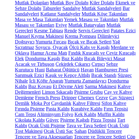
Mutfak Dolapları
Mutfak Boy Dolabı
Kiler Dolabı
Ekmek ve
Sebze Dolabı
Tabureler
Sandalye
Mutfak Sandalyeleri
Bar
Sandalyeleri
Katlanır Sandalyeler
Mutfak Köşe Takımları
Masa ve Masa Takımları
Yemek Masası ve Takımları
Mutfak
Masası ve Takımları
Eviye
Mutfak Bataryaları
Mutfak
Gereçleri
Kesme Tahtası
Rende
Servis Gereçleri
Patates Ezici
Manuel Kıyma Makinesi
Krema Pompası
Dilimleyici
Doğrayıcı
Yumurta Fırçası
Bıçak ve Bıçak Setleri
Yağ
Sıçratmaz
Soyucu, Oyacak
Ölçü Kabı ve Kaşığı
Merdane ve
Oklava
Hamur Açma Matı
Fındık Kıracağı ve Ceviz Kıracağı
Elek
Dondurma Kaşığı
Buz Kalıbı
Bıçak Bileyici Masat
Açacak ve Tirbuşon
Çekirdek Çıkarıcı
Çırpıcı
Sebze
Kurutucu
Huni
Baharat Öğütücü
Havan
Hamburger Presi
Sarımsak Ezici
Kaşık ve Kepçe Altlığı
Bıçak Standı
Süzgeç
Nihale
İçli Köfte Aparatı
Yumurta Zamanlayıcı
Dondurma
Kalıbı
Buz Kovası
Et Dövme Aleti
Sarma Makinesi
Kahve
Değirmenleri
Limon Sıkacağı
Pişirme Grubu
Çay ve Kahve
Demleme
French Press
Dripper
Chemex
Cezve
Çay Süzgeci
Demlik
Moka Pot
Çaydanlık
Kahve Filtresi
Sifon Kahve
Fırında Pişirme
Pasta Kalıbı
Kurabiye Kalıbı
Fırın Tepsisi
Cam Tepsi
Alüminyum Folyo
Kek Kalıbı
Muffin Kalıbı
Çikolata Kalıbı
Güveç
Pişirme Kağıdı
Pizza Tepsisi
Tart
Kalıbı
Ocak Üstü Pişirme
Tava ve Tava Setleri
Ocak Üstü
Tost Makinesi
Ocak Üstü Sac
Sahan
Düdüklü Tencere
Tencere ve Tava Aksesuarları
Tencere ve Tencere Setleri
Çöp