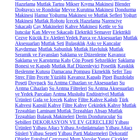
Hazırlama
Mutfak Tartısı
Mikser
Kıyma Makinesi
Blender
Doğrayıcı ve Rondolar
Meyve Kurutma Makinesi
Dondurma
Makinesi
Hamur Yoğurma Makinesi ve Mutfak Şefleri
Yoğurt
Makinesi
Mutfak Robotu
İçecek Hazırlama
Narenciye
Sıkacağı
Çay Makineleri
Kahve Makinesi
Kettle ve Su
Isıtıcılar
Katı Meyve Sıkacağı
Elektrikli Semaver
Elektrikli
Cezve
Küçük Ev Aletleri Yedek Parça ve Aksesuarları
Mutfak
Aksesuarları
Mutfak Seti
Bulaşıklık
Askı ve Kancalar
Kaydırmaz
Mutfak Sabunluk
Mutfak Havluluk
Mutfak
Seramik ve Fayansları
Saklama ve Düzenleme
Kavanoz
Saklama ve Karıştırma Kabı
Çöp Poşeti
Sebzelikler
Saklama
Bonesi ve Kapağı
Mutfak Raf Düzenleyici
Poşetlik
Kaşıklık
Beslenme Kutusu
Damacana Pompası
Ekmeklik
Sefer Tası
Streç Film
Peçete Yüzüğü
Kavanoz Kapağı
Pipet
Buzdolabı
Poşeti
Doypack
Su Arıtma Cihazları ve Aksesuarları
Su
Arıtma Cihazları
Su Arıtma Filtreleri
Su Arıtma Aksesuarları
ve Yedek Parçaları
Arıtma Musluğu
Endüstriyel Mutfak
Ürünleri
Gıda ve İçecek
Kahve
Filtre Kahve Kağıdı
Türk
Kahvesi
Kapsül Kahve
Filtre Kahve
Çekirdek Kahve
Mutfak
Tezgahları
Laminant Mutfak Tezgahları
Ahşap Mutfak
Tezgahları
Bulaşık Makineleri
Derin Dondurucular
Su
Sebilleri
DEKORASYON VE EV GEREÇLERİ
Yılbaşı
Ürünleri
Yılbaşı Ağacı
Yılbaşı Aydınlatmaları
Yılbaşı Ağacı
Süsleri
Yılbaşı Sepeti
Yılbaşı Parti Malzemeleri
Dekoratif
Objeler
Fotoğraf Çerçevesi
Mum
Vazolar
Yapay Çiçekler