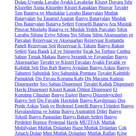
Dolap Uyumlu Lavabo
Ayaklı Lavabolar
Klozet
Duvara Sıfır
Klozetler
Asma Klozetler
Klozet Kapakları
Pisuvar
Tuvalet
Taşı
Batarya ve Musluklar
Lavabo Bataryaları
Mutfak
Bataryaları
Su Tasarruf Aparatı
Banyo Bataryaları
Musluk
Duş Bataryaları
Batarya Setleri
Fotoselli Batarya
Ara Musluk
Pisuvar Musluğu
Batarya ve Musluk Yedek Parçaları
Sifon
Lavabo Sifonu
Eviye Sifonu
Yer Sifonu
Sifon Aksesuarları ve
Parçaları
Rezervuar ve Aksesuarları
Rezervuar Kumanda
Paneli
Rezervuar Seti
Rezervuar İç Takımı
Banyo Bakım
Setleri
Yara Bandı
Lif ve Süngerler
Sıcak Su Torbası
Cımbız
Sabun
Tırnak Makası
Banyo Seramik ve Fayansları
Banyo
Aksesuarları
Tuvalet ve Klozet Fırçaları
Ayaklı Fırçalık ve
Kağıtlık Seti
Duş Rafı
Banyo Aynaları
Banyo Askısı
Banyo
Taburesi
Sabunluk
Sıvı Sabunluk Pompası
Tuvalet Kağıtlığı
Pamukluk
Diş Fırçası Koruma Kabı
Diş Macunu Kutusu
Dispenserler
Sıvı Sabun Dispenseri
Tuvalet Kağıdı Dispenseri
Havlu Dispenseri
Klozet Kapak Örtüsü Dispenseri
El
Kurutma Cihazları
Banyo Etajeri
Banyo Düzenleyicileri
Banyo Seti
Diş Fırçalık
Havluluk
Banyo Kaydırmazı
Duş
Perde Askısı
Yaşlı ve Bedensel Engelli Banyo Ürünleri
Banyo
Havalandırma ve Isıtma
Banyo Aspiratörü
Diğer
Banyo
Tekstil
Banyo Paspasları
Banyo Bakım Setleri
Banyo
Perdeleri
Bornoz
Peştemal
Havlu
MUTFAK
Mutfak
Mobilyaları
Mutfak Dolapları
Hazır Mutfak Dolapları
Çok
Amaçlı Dolap
Mini Mutfak Dolapları
Mutfak Rafları
Köşe