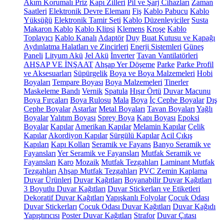
Akım Korumalı Priz
Kapı Zilleri
Pil ve Şarj Cihazları
Zaman
Saatleri
Elektronik Devre Elemanı
Fiş
Kablo Pabucu
Kablo
Yüksüğü
Elektronik Tamir Seti
Kablo Düzenleyiciler
Susta
Makaron Kablo
Kablo Klipsi
Klemens
Kroşe
Kablo
Toplayıcı
Kablo Kanalı
Adaptör
Duy
Buat Kutusu ve Kapağı
Aydınlatma Halatları ve Zincirleri
Enerji Sistemleri
Güneş
Paneli
Lityum Akü
Jel Akü
İnverter
Tavan Vantilatörleri
AHŞAP VE İNŞAAT
Ahşap Yer Döşeme
Parke
Parke Profil
ve Aksesuarları
Süpürgelik
Boya ve Boya Malzemeleri
Hobi
Boyaları
Tempare Boyası
Boya Malzemeleri
Tinerler
Maskeleme Bandı
Vernik
Spatula
Hışır Örtü
Duvar Macunu
Boya Fırçaları
Boya Rulosu
Mala
Boya
İç Cephe Boyalar
Dış
Cephe Boyalar
Astarlar
Metal Boyaları
Tavan Boyaları
Yağlı
Boyalar
Yalıtım Boyası
Sprey Boya
Kapı Boyası
Epoksi
Boyalar
Kapılar
Amerikan Kapılar
Melamin Kapılar
Çelik
Kapılar
Akordiyon Kapılar
Sürgülü Kapılar
Acil Çıkış
Kapıları
Kapı Kolları
Seramik ve Fayans
Banyo Seramik ve
Fayansları
Yer Seramik ve Fayansları
Mutfak Seramik ve
Fayansları
Karo
Mozaik
Mutfak Tezgahları
Laminant Mutfak
Tezgahları
Ahşap Mutfak Tezgahları
PVC Zemin Kaplama
Duvar Ürünleri
Duvar Kağıtları
Boyanabilir Duvar Kağıtları
3 Boyutlu Duvar Kağıtları
Duvar Stickerları ve Etiketleri
Dekoratif Duvar Kağıtları
Yapışkanlı Folyolar
Çocuk Odası
Duvar Stickerları
Çocuk Odası Duvar Kağıtları
Duvar Kağıdı
Yapıştırıcısı
Poster Duvar Kağıtları
Strafor
Duvar Çıtası