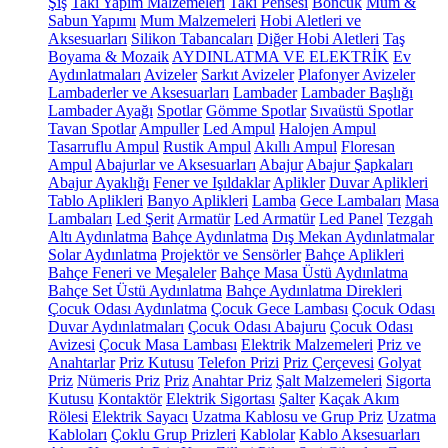
Şiş
Takı Yapım Malzemeleri
Takı Pensesi
Boncuk
Mum &
Sabun Yapımı
Mum Malzemeleri
Hobi Aletleri ve
Aksesuarları
Silikon Tabancaları
Diğer Hobi Aletleri
Taş
Boyama & Mozaik
AYDINLATMA VE ELEKTRİK
Ev
Aydınlatmaları
Avizeler
Sarkıt Avizeler
Plafonyer Avizeler
Lambaderler ve Aksesuarları
Lambader
Lambader Başlığı
Lambader Ayağı
Spotlar
Gömme Spotlar
Sıvaüstü Spotlar
Tavan Spotlar
Ampuller
Led Ampul
Halojen Ampul
Tasarruflu Ampul
Rustik Ampul
Akıllı Ampul
Floresan
Ampul
Abajurlar ve Aksesuarları
Abajur
Abajur Şapkaları
Abajur Ayaklığı
Fener ve Işıldaklar
Aplikler
Duvar Aplikleri
Tablo Aplikleri
Banyo Aplikleri
Lamba
Gece Lambaları
Masa
Lambaları
Led Şerit
Armatür
Led Armatür
Led Panel
Tezgah
Altı Aydınlatma
Bahçe Aydınlatma
Dış Mekan Aydınlatmalar
Solar Aydınlatma
Projektör ve Sensörler
Bahçe Aplikleri
Bahçe Feneri ve Meşaleler
Bahçe Masa Üstü Aydınlatma
Bahçe Set Üstü Aydınlatma
Bahçe Aydınlatma Direkleri
Çocuk Odası Aydınlatma
Çocuk Gece Lambası
Çocuk Odası
Duvar Aydınlatmaları
Çocuk Odası Abajuru
Çocuk Odası
Avizesi
Çocuk Masa Lambası
Elektrik Malzemeleri
Priz ve
Anahtarlar
Priz Kutusu
Telefon Prizi
Priz Çerçevesi
Golyat
Priz
Nümeris Priz
Priz
Anahtar Priz
Şalt Malzemeleri
Sigorta
Kutusu
Kontaktör
Elektrik Sigortası
Şalter
Kaçak Akım
Rölesi
Elektrik Sayacı
Uzatma Kablosu ve Grup Priz
Uzatma
Kabloları
Çoklu Grup Prizleri
Kablolar
Kablo Aksesuarları