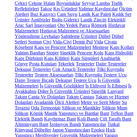
Çekici
Çekme Halatı
Boyunluklar
Seyyar Lamba
Trafik
Reflektörleri
Takoz
Kış Ürünleri
Yağmur Kaydırıcılar
Ölçüm
Aletleri
Buz Kazıyıcı
Cam Suyu
Lastik Kar Paleti
Kışlık Set
Ürünler
Antifrizler
Buğu Giderici
Lastik Zinciri
Elektrikli
Araç Şarj İstasyonları
Oto Yedek Parça
Römork
Hırdavat
Malzemeleri
Hırdavat Malzemesi ve Aksesuarları
Yönlendirme Levhaları
Sabitleme Ürünleri
Dübel
Dübel
Setleri
Somun
Çivi
Vida-Çivi
Demir Pul
Vida
Civata
Köşebent
Kapı ve Pencere Malzemeleri
Menteşe
Kapı Kolları
Yalıtım Bantları
Stoper
Sineklik
Pencere Kolu
Kapı Hidroliği
Kapı Dürbünü
Kapı Kilitleri
Kapı Sürgüleri
Anahtarlık
Gönye
Posta Kutuları
Tekerlek
Testereler
Daire Testereler
Dekupaj Testereler
Çok Amaçlı Testereler
Tilki Kuyruğu
Testereler
Testere Aksesuarları
Tilki Kuyruğu Testere Ucu
Daire Testere Bıçağı
Dekupaj Testere Ucu
İş Güvenlik
Malzemeleri
İş Güvenlik Gözlükleri
İş Eldiveni
İş Elbisesi
İş
Ayakkabısı
Diğer İş Güvenlik Ürünleri
Siperlik
Lanyard
Takım Çanta Ve Dolapları
Takım Çantası
Takım ve Hizmet
Dolapları
Avadanlık
Ölçü Aletleri
Metre ve Şerit Metre
Su
Terazisi
Oda Termostatı
Silikon ve Mastikler
Silikon
Mum
Silikon
Köpük
Mastik
Yapıştırıcı ve Bantlar
Bant
Teflon Bant
Elektrik Bandı
Kaydırmaz Bant
Koli Bandı
Çift Taraflı Bant
Alüminyum Bant
İzolasyon Bandı
Yapıştırıcılar
Tutkal
Kimyasal Dübeller
Japon Yapıştırıcıları
Epoksi
Hızlı
Yapıştırıcı
Merdivenler
Güvenlik Malzemeleri
Yangın