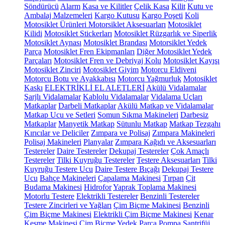
Söndürücü
Alarm
Kasa ve Kilitler
Çelik Kasa
Kilit
Kutu ve
Ambalaj Malzemeleri
Kargo Kutusu
Kargo Poşeti
Koli
Motosiklet Ürünleri
Motorsiklet Aksesuarları
Motosiklet
Kilidi
Motosiklet Stickerları
Motosiklet Rüzgarlık ve Siperlik
Motosiklet Aynası
Motosiklet Brandası
Motorsiklet Yedek
Parça
Motosiklet Fren Ekipmanları
Diğer Motosiklet Yedek
Parçaları
Motosiklet Fren ve Debriyaj Kolu
Motosiklet Kayışı
Motosiklet Zinciri
Motosiklet Giyim
Motorcu Eldiveni
Motorcu Botu ve Ayakkabısı
Motorcu Yağmurluk
Motosiklet
Kaskı
ELEKTRİKLİ EL ALETLERİ
Akülü Vidalamalar
Şarjlı Vidalamalar
Kablolu Vidalamalar
Vidalama Uçları
Matkaplar
Darbeli Matkaplar
Akülü Matkap ve Vidalamalar
Matkap Ucu ve Setleri
Somun Sıkma Makineleri
Darbesiz
Matkaplar
Manyetik Matkap
Sütunlu Matkap
Matkap Tezgahı
Kırıcılar ve Deliciler
Zımpara ve Polisaj
Zımpara Makineleri
Polisaj Makineleri
Planyalar
Zımpara Kağıdı ve Aksesuarları
Testereler
Daire Testereler
Dekupaj Testereler
Çok Amaçlı
Testereler
Tilki Kuyruğu Testereler
Testere Aksesuarları
Tilki
Kuyruğu Testere Ucu
Daire Testere Bıçağı
Dekupaj Testere
Ucu
Bahçe Makineleri
Çapalama Makinesi
Tırpan
Çit
Budama Makinesi
Hidrofor
Yaprak Toplama Makinesi
Motorlu Testere
Elektrikli Testereler
Benzinli Testereler
Testere Zincirleri ve Yağları
Çim Biçme Makinesi
Benzinli
Çim Biçme Makinesi
Elektrikli Çim Biçme Makinesi
Kenar
Kesme Makinesi
Çim Biçme Yedek Parça
Pompa
Santrifüj