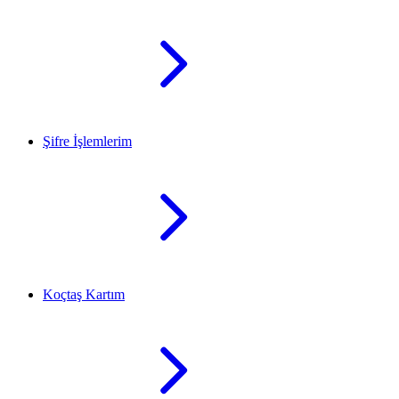
Şifre İşlemlerim
Koçtaş Kartım