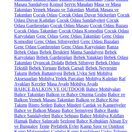
Masası Sandalyesi
Konsol
Servis Masaları
Masa ve Masa
Takımları
Yemek Masası ve Takımları
Mutfak Masası ve
Takımları
Çocuk Odası
Çocuk Odası Duvar Stickerları
Çocuk
Odası Duvar Kağıtları
Çocuk Odası Sandalyeleri
Çocuk
Odası Gardıropları
Çocuk Odası Masası
Çocuk Odası Bazası
Çocuk Odası Takımları
Çocuk Odası Komodini
Çocuk Odası
Karyolaları
Genç Odası
Genç Odası Takımları
Genç Odası
Komodini
Genç Odası Şifonyerleri
Genç Odası Bazaları
Genç Odası Gardıropları
Genç Odası Karyolaları
Ranza
Bebek Odası
Bebek Beşikleri
Mama Sandalyesi
Bebek
Karyolaları
Bebek Gardıropları
Bebek Yatakları
Bebek Odası
Takımları
Oyuncak Dolabı
Bebek Şifonyer
Bebek Odası
Tekstili
Bebek Yorganı
Bebek Çarşafı
Bebek Nevresim
Takımı
Bebek Battaniyesi
Bebek Uyku Seti
Mobilya
Aksesuarları
Mobilya Yedek Parçaları
Mobilya Kulpları
Raf
Ayakları
Keçeler
Masa Ayağı
Mobilya Ayağı
BAHÇE,BALKON VE OUTDOOR
Bahçe Mobilyaları
Bahçe Takımları
Balkon ve Bahçe Oturma Grubu
Bahçe ve
Balkon Yemek Masası Takımları
Balkon ve Bahçe Köşe
Takımı
Bistro Setleri
Bahçe Minderi
Çardak ve Kameriyeler
Bahçe ve Balkon Masası
Bahçe Şemsiyesi
Bahçe Bankı
Bahçe Sandalyeleri
Bahçe Sehpası
Bahçe Mobilya Kılıfları
Hamak
Bahçe Salıncağı
Şezlong
Bahçe Koltukları
Ahşap Ev
ve Bungalov
Tente
Prefabrik Evler
Kamp Spor ve Outdoor
Kamp Malzemeleri
Çadırlar
Kamp Sandalyesi
Uyku Tulumu