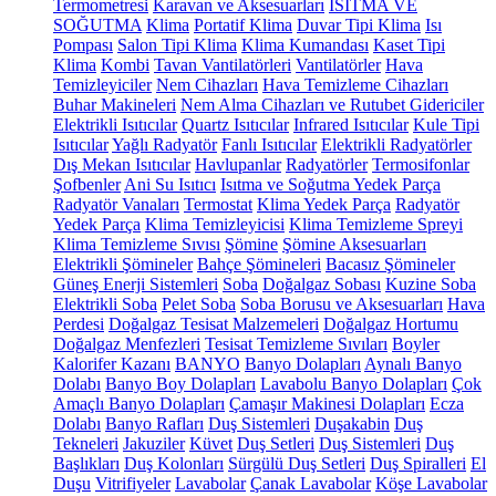
Termometresi
Karavan ve Aksesuarları
ISITMA VE
SOĞUTMA
Klima
Portatif Klima
Duvar Tipi Klima
Isı
Pompası
Salon Tipi Klima
Klima Kumandası
Kaset Tipi
Klima
Kombi
Tavan Vantilatörleri
Vantilatörler
Hava
Temizleyiciler
Nem Cihazları
Hava Temizleme Cihazları
Buhar Makineleri
Nem Alma Cihazları ve Rutubet Gidericiler
Elektrikli Isıtıcılar
Quartz Isıtıcılar
Infrared Isıtıcılar
Kule Tipi
Isıtıcılar
Yağlı Radyatör
Fanlı Isıtıcılar
Elektrikli Radyatörler
Dış Mekan Isıtıcılar
Havlupanlar
Radyatörler
Termosifonlar
Şofbenler
Ani Su Isıtıcı
Isıtma ve Soğutma Yedek Parça
Radyatör Vanaları
Termostat
Klima Yedek Parça
Radyatör
Yedek Parça
Klima Temizleyicisi
Klima Temizleme Spreyi
Klima Temizleme Sıvısı
Şömine
Şömine Aksesuarları
Elektrikli Şömineler
Bahçe Şömineleri
Bacasız Şömineler
Güneş Enerji Sistemleri
Soba
Doğalgaz Sobası
Kuzine Soba
Elektrikli Soba
Pelet Soba
Soba Borusu ve Aksesuarları
Hava
Perdesi
Doğalgaz Tesisat Malzemeleri
Doğalgaz Hortumu
Doğalgaz Menfezleri
Tesisat Temizleme Sıvıları
Boyler
Kalorifer Kazanı
BANYO
Banyo Dolapları
Aynalı Banyo
Dolabı
Banyo Boy Dolapları
Lavabolu Banyo Dolapları
Çok
Amaçlı Banyo Dolapları
Çamaşır Makinesi Dolapları
Ecza
Dolabı
Banyo Rafları
Duş Sistemleri
Duşakabin
Duş
Tekneleri
Jakuziler
Küvet
Duş Setleri
Duş Sistemleri
Duş
Başlıkları
Duş Kolonları
Sürgülü Duş Setleri
Duş Spiralleri
El
Duşu
Vitrifiyeler
Lavabolar
Çanak Lavabolar
Köşe Lavabolar