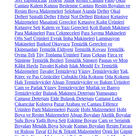
Sıvı Yapıştırıcılar
Tebeşir
Suluk
Resim Çantası
Pano
Okul
Çantası
Kalem Kutusu
Beslenme Çantası
Resim Boyaları ve
Resim Boya Malzemeleri
Selobant
Ajanda
Defter
Okul
Defteri
Spiralli Defter
Fihrist
Not Defteri
Bloknot
Kırtasiye
Malzemeleri
Masaüstü Gereçleri
Kırtasiye Kağıt Ürünleri
Kırtasiye Seti
Kalem ve Yazı Gereçleri
Koli Bandı Makinesi
Para Makineleri
Para Çekmeceleri
Para Sayma Makineleri
Ofis Sarf Ürünleri
Evrak İmha Makineleri
Laminasyon
Makineleri
Barkod Okuyucu
Temizlik Gereçleri ve
Ekipmanları
Temizlik Eldiveni
Temizlik Kovası
Temizlik,
Ovma Teli
Tüy Toplama Ürünleri
Faraş
Çekpas
Fırça ve
Süpürge
Temizlik Bezleri
Temizlik Süngeri
Paspas ve Mop
Kâğıt Havlu
Tuvalet Kağıdı
Islak Mendil
Ev Temizlik
Malzemeleri
Tuvalet Temizleyici
Yüzey Temizleyiciler
Yağ,
Kireç ve Pas Çözücüler
Çubuklu Oda Kokusu
Oda Kokusu
Halı Temizleyiciler
Ahşap Temizleyiciler ve Bakım Ürünleri
Cam ve Parlak Yüzey Temizleyiciler
Mutfak ve Banyo
Temizleyiciler
Bulaşık Makinesi Deterjanı
Yumuşatıcı
Çamaşır Deterjanı
Elde Bulaşık Deterjanı
Çamaşır Leke
Çıkarıcılar
Kolonya
Pazar Arabası ve Çantası
Eğlence
Ürünleri
Parti Malzemeleri
Puzzle
Hobi Malzemeleri
Hobi
Boya ve Resim Malzemeleri
Ahşap Boyaları
Akrilik Boyalar
Sulu Boya
Yağlı Boya Seti
Eskitme Boyası
Cam ve Seramik
Boyaları
Metalik Boya
Şövale
Kumaş Boyaları
Resim Fırçası
ve Rulosu
Tuval
El İşi & Tekstil Malzemeleri
Örgü İpi
Güpür