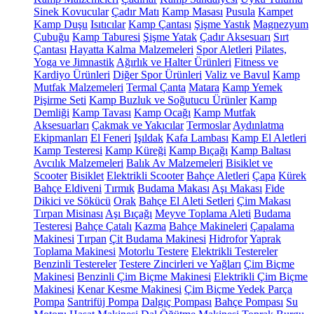
Sinek Kovucular
Çadır Matı
Kamp Masası
Pusula
Kampet
Kamp Duşu
Isıtıcılar
Kamp Çantası
Şişme Yastık
Magnezyum
Çubuğu
Kamp Taburesi
Şişme Yatak
Çadır Aksesuarı
Sırt
Çantası
Hayatta Kalma Malzemeleri
Spor Aletleri
Pilates,
Yoga ve Jimnastik
Ağırlık ve Halter Ürünleri
Fitness ve
Kardiyo Ürünleri
Diğer Spor Ürünleri
Valiz ve Bavul
Kamp
Mutfak Malzemeleri
Termal Çanta
Matara
Kamp Yemek
Pişirme Seti
Kamp Buzluk ve Soğutucu Ürünler
Kamp
Demliği
Kamp Tavası
Kamp Ocağı
Kamp Mutfak
Aksesuarları
Çakmak ve Yakıcılar
Termoslar
Aydınlatma
Ekipmanları
El Feneri
Işıldak
Kafa Lambası
Kamp El Aletleri
Kamp Testeresi
Kamp Küreği
Kamp Bıçağı
Kamp Baltası
Avcılık Malzemeleri
Balık Av Malzemeleri
Bisiklet ve
Scooter
Bisiklet
Elektrikli Scooter
Bahçe Aletleri
Çapa
Kürek
Bahçe Eldiveni
Tırmık
Budama Makası
Aşı Makası
Fide
Dikici ve Sökücü
Orak
Bahçe El Aleti Setleri
Çim Makası
Tırpan Misinası
Aşı Bıçağı
Meyve Toplama Aleti
Budama
Testeresi
Bahçe Çatalı
Kazma
Bahçe Makineleri
Çapalama
Makinesi
Tırpan
Çit Budama Makinesi
Hidrofor
Yaprak
Toplama Makinesi
Motorlu Testere
Elektrikli Testereler
Benzinli Testereler
Testere Zincirleri ve Yağları
Çim Biçme
Makinesi
Benzinli Çim Biçme Makinesi
Elektrikli Çim Biçme
Makinesi
Kenar Kesme Makinesi
Çim Biçme Yedek Parça
Pompa
Santrifüj Pompa
Dalgıç Pompası
Bahçe Pompası
Su