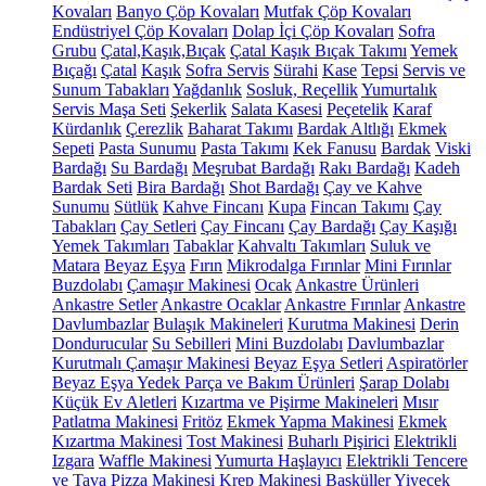
Kovaları
Banyo Çöp Kovaları
Mutfak Çöp Kovaları
Endüstriyel Çöp Kovaları
Dolap İçi Çöp Kovaları
Sofra
Grubu
Çatal,Kaşık,Bıçak
Çatal Kaşık Bıçak Takımı
Yemek
Bıçağı
Çatal
Kaşık
Sofra Servis
Sürahi
Kase
Tepsi
Servis ve
Sunum Tabakları
Yağdanlık
Sosluk, Reçellik
Yumurtalık
Servis Maşa Seti
Şekerlik
Salata Kasesi
Peçetelik
Karaf
Kürdanlık
Çerezlik
Baharat Takımı
Bardak Altlığı
Ekmek
Sepeti
Pasta Sunumu
Pasta Takımı
Kek Fanusu
Bardak
Viski
Bardağı
Su Bardağı
Meşrubat Bardağı
Rakı Bardağı
Kadeh
Bardak Seti
Bira Bardağı
Shot Bardağı
Çay ve Kahve
Sunumu
Sütlük
Kahve Fincanı
Kupa
Fincan Takımı
Çay
Tabakları
Çay Setleri
Çay Fincanı
Çay Bardağı
Çay Kaşığı
Yemek Takımları
Tabaklar
Kahvaltı Takımları
Suluk ve
Matara
Beyaz Eşya
Fırın
Mikrodalga Fırınlar
Mini Fırınlar
Buzdolabı
Çamaşır Makinesi
Ocak
Ankastre Ürünleri
Ankastre Setler
Ankastre Ocaklar
Ankastre Fırınlar
Ankastre
Davlumbazlar
Bulaşık Makineleri
Kurutma Makinesi
Derin
Dondurucular
Su Sebilleri
Mini Buzdolabı
Davlumbazlar
Kurutmalı Çamaşır Makinesi
Beyaz Eşya Setleri
Aspiratörler
Beyaz Eşya Yedek Parça ve Bakım Ürünleri
Şarap Dolabı
Küçük Ev Aletleri
Kızartma ve Pişirme Makineleri
Mısır
Patlatma Makinesi
Fritöz
Ekmek Yapma Makinesi
Ekmek
Kızartma Makinesi
Tost Makinesi
Buharlı Pişirici
Elektrikli
Izgara
Waffle Makinesi
Yumurta Haşlayıcı
Elektrikli Tencere
ve Tava
Pizza Makinesi
Krep Makinesi
Basküller
Yiyecek