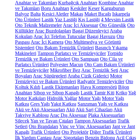
Anahtar ve Takımları
Kurbağcık Anahtarı
Kombine Anahtar
ve Takımları
Boru Anahtarı
Keskiler
Keser
Kargaburun
Balyoz
Balta
Kesici Aletler
Makas
Maket Bıçağı
Iskarpela
Oto Ürünleri
Lastik
Yaz Lastiği
Kış Lastiği
4 Mevsim Lastik
Oto Teknik Malzemeler
Araç İçi Aksesuar
Oto Güneşlik
Oto
Küllükler
Araç Buzdolapları
Bagaj Düzenleyici
Araba
Kokuları
Araç İçi Telefon Tutucular
Bagaj Havuzu
Oto
Paspası
Araç İçi Kamera
Oto Multimedya ve Görüntü
Sistemleri
Oto Bakım Temizlik Ürünleri
Basınçlı Yıkama
Makineleri
Tampon Parlatıcı ve Temizleyiciler
Torpido
Temizlik ve Bakım Ürünleri
Oto Şampuan
Oto Cila ve
Parlatıcı Ürünleri
Polyester Macun
Oto Cam Bakım Ürünleri
ve Temizleyiciler
Mikrofiber Bez
Araç Temizlik Seti
Araç
Boyaları
Araç Süpürgeleri
Araba Çizik Giderici
Motor
Temizleyici ve Bakım Ürünleri
Radyatör Temizleyiciler
Oto
Koltuk Kılıfı
Lastik Ekipmanları
Hava Kompresörü
Bijon
Anahtarı
Sibop ve Sibop Kapağı
Lastik Tamir Kiti
Kriko
Yağ
Motor Katkıları
Hidrolik Yağlar
Motor Yağı
Motor Yağı
Katkısı
Gres Yağı
Yakıt Katkısı
Şanzıman Yağı ve Katkısı
Akü ve Akü Aksesuarları
Akü
Akü Şarj Cihazları
Akü
Takviye Kablosu
Araç Dış Aksesuar
Plaka Aksesuarları
Silecek
Yan ve Tavan Çıtaları
Tampon Aksesuarları
Trafik
Setleri
Oto Brandaları
Vinç ve Vinç Aksesuarları
Jant ve Jant
Kapağı
Trafik Ürünleri
Oto Projektör
Diğer Trafik Ürünleri
İlk Yardım Çantası
Araç Sigortaları
Benzin Bidonu
Acil Çıkış