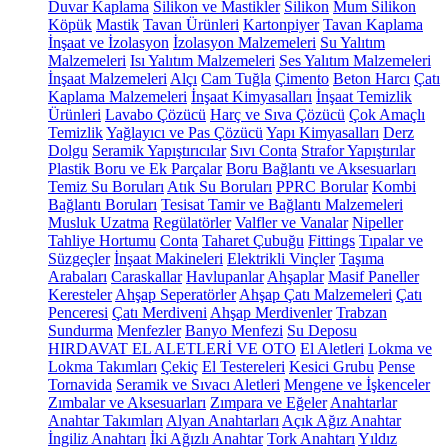
Duvar Kaplama
Silikon ve Mastikler
Silikon
Mum Silikon
Köpük
Mastik
Tavan Ürünleri
Kartonpiyer
Tavan Kaplama
İnşaat ve İzolasyon
İzolasyon Malzemeleri
Su Yalıtım
Malzemeleri
Isı Yalıtım Malzemeleri
Ses Yalıtım Malzemeleri
İnşaat Malzemeleri
Alçı
Cam Tuğla
Çimento
Beton Harcı
Çatı
Kaplama Malzemeleri
İnşaat Kimyasalları
İnşaat Temizlik
Ürünleri
Lavabo Çözücü
Harç ve Sıva Çözücü
Çok Amaçlı
Temizlik
Yağlayıcı ve Pas Çözücü
Yapı Kimyasalları
Derz
Dolgu
Seramik Yapıştırıcılar
Sıvı Conta
Strafor Yapıştırılar
Plastik Boru ve Ek Parçalar
Boru Bağlantı ve Aksesuarları
Temiz Su Boruları
Atık Su Boruları
PPRC Borular
Kombi
Bağlantı Boruları
Tesisat Tamir ve Bağlantı Malzemeleri
Musluk Uzatma
Regülatörler
Valfler ve Vanalar
Nipeller
Tahliye Hortumu
Conta
Taharet Çubuğu
Fittings
Tıpalar ve
Süzgeçler
İnşaat Makineleri
Elektrikli Vinçler
Taşıma
Arabaları
Caraskallar
Havlupanlar
Ahşaplar
Masif Paneller
Keresteler
Ahşap Seperatörler
Ahşap Çatı Malzemeleri
Çatı
Penceresi
Çatı Merdiveni
Ahşap Merdivenler
Trabzan
Sundurma
Menfezler
Banyo Menfezi
Su Deposu
HIRDAVAT EL ALETLERİ VE OTO
El Aletleri
Lokma ve
Lokma Takımları
Çekiç
El Testereleri
Kesici Grubu
Pense
Tornavida
Seramik ve Sıvacı Aletleri
Mengene ve İşkenceler
Zımbalar ve Aksesuarları
Zımpara ve Eğeler
Anahtarlar
Anahtar Takımları
Alyan Anahtarları
Açık Ağız Anahtar
İngiliz Anahtarı
İki Ağızlı Anahtar
Tork Anahtarı
Yıldız