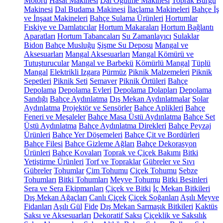
Motoru
Hasat Makinesi
Dal Öğütme Makinesi
Toprak Burgu
Makinesi
Dal Budama Makinesi
İlaçlama Makineleri
Bahçe İş
ve İnşaat Makineleri
Bahçe Sulama Ürünleri
Hortumlar
Fıskiye ve Damlatıcılar
Hortum Makaraları
Hortum Bağlantı
Aparatları
Hortum Tabancaları
Su Zamanlayıcı
Sulaklar
Bidon
Bahçe Musluğu
Şişme Su Deposu
Mangal ve
Aksesuarları
Mangal Aksesuarları
Mangal Kömürü ve
Tutuşturucular
Mangal ve Barbekü
Kömürlü Mangal
Tüplü
Mangal
Elektrikli Izgara
Pürmüz
Piknik Malzemeleri
Piknik
Sepetleri
Piknik Seti
Semaver
Piknik Örtüleri
Bahçe
Depolama
Depolama Evleri
Depolama Dolapları
Depolama
Sandığı
Bahçe Aydınlatma
Dış Mekan Aydınlatmalar
Solar
Aydınlatma
Projektör ve Sensörler
Bahçe Aplikleri
Bahçe
Feneri ve Meşaleler
Bahçe Masa Üstü Aydınlatma
Bahçe Set
Üstü Aydınlatma
Bahçe Aydınlatma Direkleri
Bahçe Peyzaj
Ürünleri
Bahçe Yer Döşemeleri
Bahçe Çit ve Bordürleri
Bahçe Filesi
Bahçe Gizleme Ağları
Bahçe Dekorasyon
Ürünleri
Bahçe Kovaları
Toprak ve Çiçek Bakımı
Bitki
Yetiştirme Ürünleri
Torf ve Topraklar
Gübreler ve Sıvı
Gübreler
Tohumlar
Çim Tohumu
Çiçek Tohumu
Sebze
Tohumları
Bitki Tohumları
Meyve Tohumu
Bitki Besinleri
Sera ve Sera Ekipmanları
Çiçek ve Bitki
İç Mekan Bitkileri
Dış Mekan Ağaçları
Canlı Çiçek
Çiçek Soğanları
Aşılı Meyve
Fidanları
Aşılı Gül
Fide
Dış Mekan Sarmaşık Bitkileri
Kaktüs
Saksı ve Aksesuarları
Dekoratif Saksı
Çiçeklik ve Saksılık