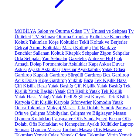
MOBİLYA
Salon ve Oturma Odası
TV Ünitesi ve Sehpası
Tv
Üniteleri
TV Sehpası
Oturma Grupları
Koltuk ve Kanepeler
Koltuk Takımları
Köşe Koltuklar
Tekli Koltuk ve Berjerler
Çekyat
Armut Koltuklar
Masaj Koltuğu
Puf
Bank ve
Benchler
Sallanan Koltuk
Kitaplık
Sehpalar
Zigon Sehpalar
Orta Sehpalar
Yan Sehpalar
Gazetelik
Antre ve Hol
Çok
Amaçlı Dolap
Portmantolar
Askılıklar
Kapı Askısı
Duvar
Askısı
Ayaklı Askılıklar
Dresuar
Ayakkabılık
Yatak Odası
Gardırop
Kapaklı Gardırop
Sürgülü Gardırop
Bez Gardırop
Açık Dolap
Köşe Gardırop
Yüklük
Baza
Tek Kişilik Baza
Çift Kişilik Baza
Yatak Başlığı
Çift Kişilik Yatak Başlığı
Tek
Kişilik Yatak Başlığı
Yatak
Çift Kişilik Yatak
Tek Kişilik
Yatak
Hasta Yatağı
Yatak Pedi & Şiltesi
Karyola
Tek Kişilik
Karyola
Çift Kişilik Karyola
Şifonyerler
Komodin
Yatak
Odası Takımları
Makyaj Masası
Takı Dolabı
Sandık
Paravan
Ofis ve Çalışma Mobilyaları
Çalışma ve Bilgisayar Masası
Oyuncu Koltukları
Çalışma ve Ofis Sandalyeleri
Keson
Ofis
Dolabı
Ofis Koltukları ve Kanepeleri
Ayaklı Küllükler
Laptop
Sehpası
Oyuncu Masası
Toplantı Masası
Ofis Masası ve
Takımları
Yemek Odası
Yemek Odası Takımları
Vitrin
Yemek