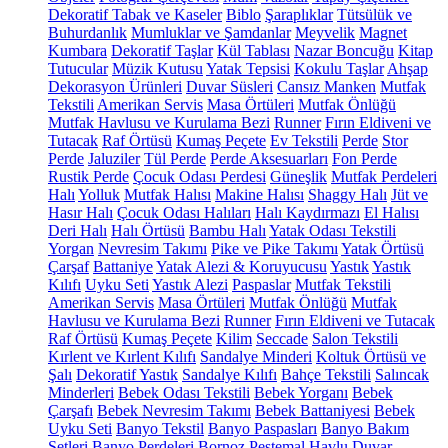
Dekoratif Tabak ve Kaseler
Biblo
Şaraplıklar
Tütsülük ve
Buhurdanlık
Mumluklar ve Şamdanlar
Meyvelik
Magnet
Kumbara
Dekoratif Taşlar
Kül Tablası
Nazar Boncuğu
Kitap
Tutucular
Müzik Kutusu
Yatak Tepsisi
Kokulu Taşlar
Ahşap
Dekorasyon Ürünleri
Duvar Süsleri
Cansız Manken
Mutfak
Tekstili
Amerikan Servis
Masa Örtüleri
Mutfak Önlüğü
Mutfak Havlusu ve Kurulama Bezi
Runner
Fırın Eldiveni ve
Tutacak
Raf Örtüsü
Kumaş Peçete
Ev Tekstili
Perde
Stor
Perde
Jaluziler
Tül Perde
Perde Aksesuarları
Fon Perde
Rustik Perde
Çocuk Odası Perdesi
Güneşlik
Mutfak Perdeleri
Halı
Yolluk
Mutfak Halısı
Makine Halısı
Shaggy Halı
Jüt ve
Hasır Halı
Çocuk Odası Halıları
Halı Kaydırmazı
El Halısı
Deri Halı
Halı Örtüsü
Bambu Halı
Yatak Odası Tekstili
Yorgan
Nevresim Takımı
Pike ve Pike Takımı
Yatak Örtüsü
Çarşaf
Battaniye
Yatak Alezi & Koruyucusu
Yastık
Yastık
Kılıfı
Uyku Seti
Yastık Alezi
Paspaslar
Mutfak Tekstili
Amerikan Servis
Masa Örtüleri
Mutfak Önlüğü
Mutfak
Havlusu ve Kurulama Bezi
Runner
Fırın Eldiveni ve Tutacak
Raf Örtüsü
Kumaş Peçete
Kilim
Seccade
Salon Tekstili
Kırlent ve Kırlent Kılıfı
Sandalye Minderi
Koltuk Örtüsü ve
Şalı
Dekoratif Yastık
Sandalye Kılıfı
Bahçe Tekstili
Salıncak
Minderleri
Bebek Odası Tekstili
Bebek Yorganı
Bebek
Çarşafı
Bebek Nevresim Takımı
Bebek Battaniyesi
Bebek
Uyku Seti
Banyo Tekstil
Banyo Paspasları
Banyo Bakım
Setleri
Banyo Perdeleri
Bornoz
Peştemal
Havlu
Duvar