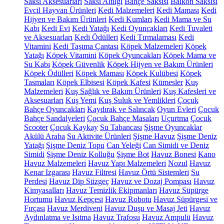
Saksı Aksesuarları
Saksı Altlığı
Bahçe Saksısı
Balkon Saksısı
Evcil Hayvan Ürünleri
Kedi Malzemeleri
Kedi Maması
Kedi
Hijyen ve Bakım Ürünleri
Kedi Kumları
Kedi Mama ve Su
Kabı
Kedi Evi
Kedi Yatağı
Kedi Oyuncakları
Kedi Tuvaleti
ve Aksesuarları
Kedi Ödülleri
Kedi Tırmalaması
Kedi
Vitamini
Kedi Taşıma Çantası
Köpek Malzemeleri
Köpek
Yatağı
Köpek Vitamini
Köpek Oyuncakları
Köpek Mama ve
Su Kabı
Köpek Güvenlik
Köpek Hijyen ve Bakım Ürünleri
Köpek Ödülleri
Köpek Maması
Köpek Kulübesi
Köpek
Tasmaları
Köpek Elbisesi
Köpek Kafesi
Kümesler
Kuş
Malzemeleri
Kuş Sağlık ve Bakım Ürünleri
Kuş Kafesleri ve
Aksesuarları
Kuş Yemi
Kuş Suluk ve Yemlikleri
Çocuk
Bahçe Oyuncakları
Kaydırak ve Salıncak
Oyun Evleri
Çocuk
Bahçe Sandalyeleri
Çocuk Bahçe Masaları
Uçurtma
Çocuk
Scooter
Çocuk Kaykay
Su Tabancası
Şişme Oyuncaklar
Akülü Araba
Su Aktivite Ürünleri
Şişme Havuz
Şişme Deniz
Yatağı
Şişme Deniz Topu
Can Yeleği
Can Simidi ve Deniz
Simidi
Şişme Deniz Kolluğu
Şişme Bot
Havuz Bonesi
Kano
Havuz Malzemeleri
Havuz Yapı Malzemeleri
Nozul
Havuz
Kenar Izgarası
Havuz Filtresi
Havuz Örtü Sistemleri
Su
Perdesi
Havuz Dip Süzgeç
Havuz ve Dozaj Pompası
Havuz
Kimyasalları
Havuz Temizlik Ekipmanları
Havuz Süpürge
Hortumu
Havuz Kepçesi
Havuz Robotu
Havuz Süpürgesi ve
Fırçası
Havuz Merdiveni
Havuz Duşu ve Masaj Jeti
Havuz
Aydınlatma ve Isıtma
Havuz Trafosu
Havuz Ampulü
Havuz