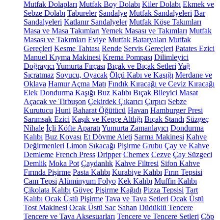
Mutfak Dolapları
Mutfak Boy Dolabı
Kiler Dolabı
Ekmek ve
Sebze Dolabı
Tabureler
Sandalye
Mutfak Sandalyeleri
Bar
Sandalyeleri
Katlanır Sandalyeler
Mutfak Köşe Takımları
Masa ve Masa Takımları
Yemek Masası ve Takımları
Mutfak
Masası ve Takımları
Eviye
Mutfak Bataryaları
Mutfak
Gereçleri
Kesme Tahtası
Rende
Servis Gereçleri
Patates Ezici
Manuel Kıyma Makinesi
Krema Pompası
Dilimleyici
Doğrayıcı
Yumurta Fırçası
Bıçak ve Bıçak Setleri
Yağ
Sıçratmaz
Soyucu, Oyacak
Ölçü Kabı ve Kaşığı
Merdane ve
Oklava
Hamur Açma Matı
Fındık Kıracağı ve Ceviz Kıracağı
Elek
Dondurma Kaşığı
Buz Kalıbı
Bıçak Bileyici Masat
Açacak ve Tirbuşon
Çekirdek Çıkarıcı
Çırpıcı
Sebze
Kurutucu
Huni
Baharat Öğütücü
Havan
Hamburger Presi
Sarımsak Ezici
Kaşık ve Kepçe Altlığı
Bıçak Standı
Süzgeç
Nihale
İçli Köfte Aparatı
Yumurta Zamanlayıcı
Dondurma
Kalıbı
Buz Kovası
Et Dövme Aleti
Sarma Makinesi
Kahve
Değirmenleri
Limon Sıkacağı
Pişirme Grubu
Çay ve Kahve
Demleme
French Press
Dripper
Chemex
Cezve
Çay Süzgeci
Demlik
Moka Pot
Çaydanlık
Kahve Filtresi
Sifon Kahve
Fırında Pişirme
Pasta Kalıbı
Kurabiye Kalıbı
Fırın Tepsisi
Cam Tepsi
Alüminyum Folyo
Kek Kalıbı
Muffin Kalıbı
Çikolata Kalıbı
Güveç
Pişirme Kağıdı
Pizza Tepsisi
Tart
Kalıbı
Ocak Üstü Pişirme
Tava ve Tava Setleri
Ocak Üstü
Tost Makinesi
Ocak Üstü Sac
Sahan
Düdüklü Tencere
Tencere ve Tava Aksesuarları
Tencere ve Tencere Setleri
Çöp