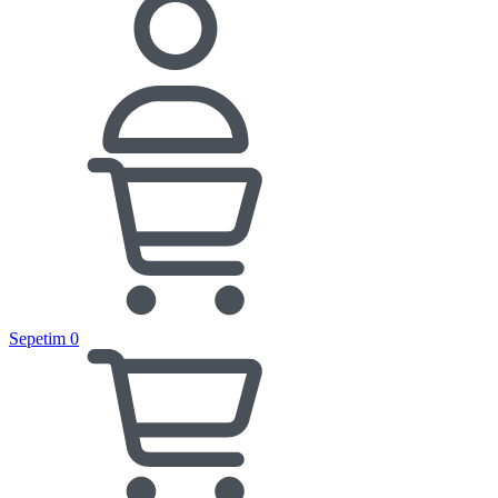
Sepetim
0