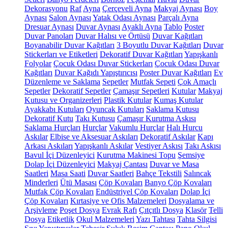
Dekorasyonu
Raf
Ayna
Çerçeveli Ayna
Makyaj Aynası
Boy
Aynası
Salon Aynası
Yatak Odası Aynası
Parçalı Ayna
Dresuar Aynası
Duvar Aynası
Ayaklı Ayna
Tablo
Poster
Duvar Panoları
Duvar Halısı ve Örtüsü
Duvar Kağıtları
Boyanabilir Duvar Kağıtları
3 Boyutlu Duvar Kağıtları
Duvar
Stickerları ve Etiketleri
Dekoratif Duvar Kağıtları
Yapışkanlı
Folyolar
Çocuk Odası Duvar Stickerları
Çocuk Odası Duvar
Kağıtları
Duvar Kağıdı Yapıştırıcısı
Poster Duvar Kağıtları
Ev
Düzenleme ve Saklama
Sepetler
Mutfak Sepeti
Çok Amaçlı
Sepetler
Dekoratif Sepetler
Çamaşır Sepetleri
Kutular
Makyaj
Kutusu ve Organizerleri
Plastik Kutular
Kumaş Kutular
Ayakkabı Kutuları
Oyuncak Kutuları
Saklama Kutusu
Dekoratif Kutu
Takı Kutusu
Çamaşır Kurutma Askısı
Saklama Hurçları
Hurçlar
Vakumlu Hurçlar
Halı Hurcu
Askılar
Elbise ve Aksesuar Askıları
Dekoratif Askılar
Kapı
Arkası Askıları
Yapışkanlı Askılar
Vestiyer Askısı
Takı Askısı
Bavul İçi Düzenleyici
Kurutma Makinesi Topu
Şemsiye
Dolap İçi Düzenleyici
Makyaj Çantası
Duvar ve Masa
Saatleri
Masa Saati
Duvar Saatleri
Bahçe Tekstili
Salıncak
Minderleri
Ütü Masası
Çöp Kovaları
Banyo Çöp Kovaları
Mutfak Çöp Kovaları
Endüstriyel Çöp Kovaları
Dolap İçi
Çöp Kovaları
Kırtasiye ve Ofis Malzemeleri
Dosyalama ve
Arşivleme
Poşet Dosya
Evrak Rafı
Çıtçıtlı Dosya
Klasör
Telli
Dosya
Etiketlik
Okul Malzemeleri
Yazı Tahtası
Tahta Silgisi