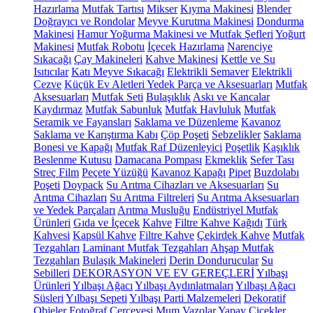
Hazırlama
Mutfak Tartısı
Mikser
Kıyma Makinesi
Blender
Doğrayıcı ve Rondolar
Meyve Kurutma Makinesi
Dondurma
Makinesi
Hamur Yoğurma Makinesi ve Mutfak Şefleri
Yoğurt
Makinesi
Mutfak Robotu
İçecek Hazırlama
Narenciye
Sıkacağı
Çay Makineleri
Kahve Makinesi
Kettle ve Su
Isıtıcılar
Katı Meyve Sıkacağı
Elektrikli Semaver
Elektrikli
Cezve
Küçük Ev Aletleri Yedek Parça ve Aksesuarları
Mutfak
Aksesuarları
Mutfak Seti
Bulaşıklık
Askı ve Kancalar
Kaydırmaz
Mutfak Sabunluk
Mutfak Havluluk
Mutfak
Seramik ve Fayansları
Saklama ve Düzenleme
Kavanoz
Saklama ve Karıştırma Kabı
Çöp Poşeti
Sebzelikler
Saklama
Bonesi ve Kapağı
Mutfak Raf Düzenleyici
Poşetlik
Kaşıklık
Beslenme Kutusu
Damacana Pompası
Ekmeklik
Sefer Tası
Streç Film
Peçete Yüzüğü
Kavanoz Kapağı
Pipet
Buzdolabı
Poşeti
Doypack
Su Arıtma Cihazları ve Aksesuarları
Su
Arıtma Cihazları
Su Arıtma Filtreleri
Su Arıtma Aksesuarları
ve Yedek Parçaları
Arıtma Musluğu
Endüstriyel Mutfak
Ürünleri
Gıda ve İçecek
Kahve
Filtre Kahve Kağıdı
Türk
Kahvesi
Kapsül Kahve
Filtre Kahve
Çekirdek Kahve
Mutfak
Tezgahları
Laminant Mutfak Tezgahları
Ahşap Mutfak
Tezgahları
Bulaşık Makineleri
Derin Dondurucular
Su
Sebilleri
DEKORASYON VE EV GEREÇLERİ
Yılbaşı
Ürünleri
Yılbaşı Ağacı
Yılbaşı Aydınlatmaları
Yılbaşı Ağacı
Süsleri
Yılbaşı Sepeti
Yılbaşı Parti Malzemeleri
Dekoratif
Objeler
Fotoğraf Çerçevesi
Mum
Vazolar
Yapay Çiçekler