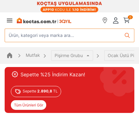
0
Ürün, kategori veya marka ara...
Mutfak
Pişirme Grubu
Ocak Üstü Pişi
Sepette %25 İndirim Kazan!
Sepette
2.890,8
TL
Tüm Ürünleri Gör