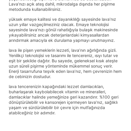
Lava’nızı açık ateş dahil, mikrodalga dışında her pişirme
metodunda kullanabilirsiniz.
yüksek emaye kalitesi ve dayanıklılığı sayesinde lava’nız
uzun yıllar vazgeçilmeziniz olacak. Emaye teknolojisi
sayesinde lava’nızı gönül rahatlığıyla bulaşık makinesinde
yıkayabilirsiniz ancak deterjanlardaki kimyasallardan
arındırmak amacıyla ek durulama yapmayı unutmayınız.
lava ile pişen yemeklerin lezzeti, lava’nın ağırlığında gizli.
Yenilikçi teknolojisi ve tasarımı ile tencereniz, ısıyı tutar ve
eşit bir şekilde dağıtır. Bu sayede, geleneksel kısık ateşte
uzun süreli pişirme yönteminde mükemmel sonuç verir.
Enerji tasarrufuna teşvik eden lava’nız, hem çevrenizin hem
de cebinizin dostudur.
lava tencerenizin kapağındaki lezzet damlacıkları,
buharlaşarak kaybolabilecek vitamin ve mineralleri,
damlacıklar halinde yemeğinize geri kazandırır. %100 geri
dönüştürülebilir ve kansorejen içermeyen lava’nız, sağlıklı
yaşam ve sürdürülebilir bir çevre için mutfağınızda
atabilceğiniz bir adımdır.