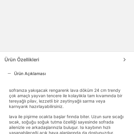
Ürün Özellikleri
Ürün Açıklaması
sofranıza yakışacak rengarenk lava döküm 24 cm trendy
çok amaçlı yayvan tencere ile kolaylıkla tam kıvamında bir
tereyağlı pilav, lezzetli bir zeytinyağlı sarma veya
karnıyarık hazırlayabilirsiniz.
lava ile pişirme ocakta başlar fırında biter. Uzun sure sıcağı
sıcak, soğuğu soğuk tutma özelliği sayesinde sofrada
ailenizle ve arkadaşlarınızla buluşur. Isı kaybının hızlı
yaşanabileceği açık hava alanlarında da dostunuzdur.