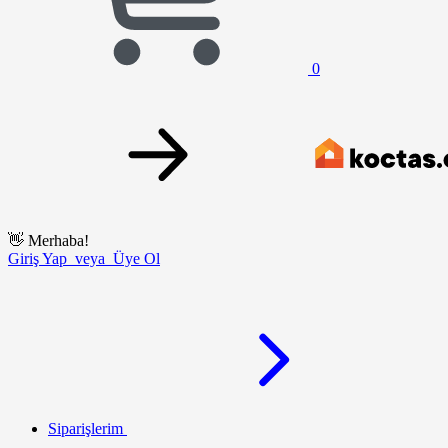
0
👋
Merhaba!
Giriş Yap veya Üye Ol
Siparişlerim