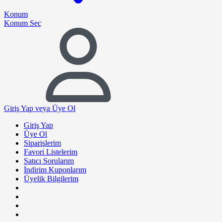
Konum
Konum Seç
Giriş Yap
veya Üye Ol
Giriş Yap
Üye Ol
Siparişlerim
Favori Listelerim
Satıcı Sorularım
İndirim Kuponlarım
Üyelik Bilgilerim