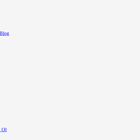
 Blog
ı Ol