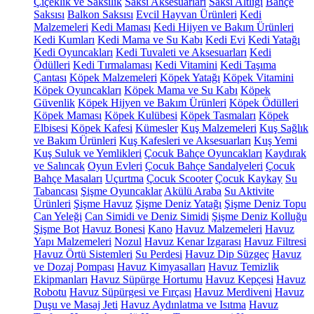
Çiçeklik ve Saksılık
Saksı Aksesuarları
Saksı Altlığı
Bahçe
Saksısı
Balkon Saksısı
Evcil Hayvan Ürünleri
Kedi
Malzemeleri
Kedi Maması
Kedi Hijyen ve Bakım Ürünleri
Kedi Kumları
Kedi Mama ve Su Kabı
Kedi Evi
Kedi Yatağı
Kedi Oyuncakları
Kedi Tuvaleti ve Aksesuarları
Kedi
Ödülleri
Kedi Tırmalaması
Kedi Vitamini
Kedi Taşıma
Çantası
Köpek Malzemeleri
Köpek Yatağı
Köpek Vitamini
Köpek Oyuncakları
Köpek Mama ve Su Kabı
Köpek
Güvenlik
Köpek Hijyen ve Bakım Ürünleri
Köpek Ödülleri
Köpek Maması
Köpek Kulübesi
Köpek Tasmaları
Köpek
Elbisesi
Köpek Kafesi
Kümesler
Kuş Malzemeleri
Kuş Sağlık
ve Bakım Ürünleri
Kuş Kafesleri ve Aksesuarları
Kuş Yemi
Kuş Suluk ve Yemlikleri
Çocuk Bahçe Oyuncakları
Kaydırak
ve Salıncak
Oyun Evleri
Çocuk Bahçe Sandalyeleri
Çocuk
Bahçe Masaları
Uçurtma
Çocuk Scooter
Çocuk Kaykay
Su
Tabancası
Şişme Oyuncaklar
Akülü Araba
Su Aktivite
Ürünleri
Şişme Havuz
Şişme Deniz Yatağı
Şişme Deniz Topu
Can Yeleği
Can Simidi ve Deniz Simidi
Şişme Deniz Kolluğu
Şişme Bot
Havuz Bonesi
Kano
Havuz Malzemeleri
Havuz
Yapı Malzemeleri
Nozul
Havuz Kenar Izgarası
Havuz Filtresi
Havuz Örtü Sistemleri
Su Perdesi
Havuz Dip Süzgeç
Havuz
ve Dozaj Pompası
Havuz Kimyasalları
Havuz Temizlik
Ekipmanları
Havuz Süpürge Hortumu
Havuz Kepçesi
Havuz
Robotu
Havuz Süpürgesi ve Fırçası
Havuz Merdiveni
Havuz
Duşu ve Masaj Jeti
Havuz Aydınlatma ve Isıtma
Havuz