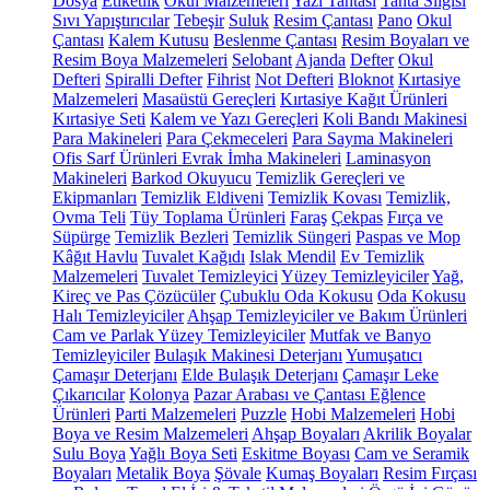
Dosya
Etiketlik
Okul Malzemeleri
Yazı Tahtası
Tahta Silgisi
Sıvı Yapıştırıcılar
Tebeşir
Suluk
Resim Çantası
Pano
Okul
Çantası
Kalem Kutusu
Beslenme Çantası
Resim Boyaları ve
Resim Boya Malzemeleri
Selobant
Ajanda
Defter
Okul
Defteri
Spiralli Defter
Fihrist
Not Defteri
Bloknot
Kırtasiye
Malzemeleri
Masaüstü Gereçleri
Kırtasiye Kağıt Ürünleri
Kırtasiye Seti
Kalem ve Yazı Gereçleri
Koli Bandı Makinesi
Para Makineleri
Para Çekmeceleri
Para Sayma Makineleri
Ofis Sarf Ürünleri
Evrak İmha Makineleri
Laminasyon
Makineleri
Barkod Okuyucu
Temizlik Gereçleri ve
Ekipmanları
Temizlik Eldiveni
Temizlik Kovası
Temizlik,
Ovma Teli
Tüy Toplama Ürünleri
Faraş
Çekpas
Fırça ve
Süpürge
Temizlik Bezleri
Temizlik Süngeri
Paspas ve Mop
Kâğıt Havlu
Tuvalet Kağıdı
Islak Mendil
Ev Temizlik
Malzemeleri
Tuvalet Temizleyici
Yüzey Temizleyiciler
Yağ,
Kireç ve Pas Çözücüler
Çubuklu Oda Kokusu
Oda Kokusu
Halı Temizleyiciler
Ahşap Temizleyiciler ve Bakım Ürünleri
Cam ve Parlak Yüzey Temizleyiciler
Mutfak ve Banyo
Temizleyiciler
Bulaşık Makinesi Deterjanı
Yumuşatıcı
Çamaşır Deterjanı
Elde Bulaşık Deterjanı
Çamaşır Leke
Çıkarıcılar
Kolonya
Pazar Arabası ve Çantası
Eğlence
Ürünleri
Parti Malzemeleri
Puzzle
Hobi Malzemeleri
Hobi
Boya ve Resim Malzemeleri
Ahşap Boyaları
Akrilik Boyalar
Sulu Boya
Yağlı Boya Seti
Eskitme Boyası
Cam ve Seramik
Boyaları
Metalik Boya
Şövale
Kumaş Boyaları
Resim Fırçası