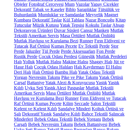
Objeler
Fotoğraf Çerçevesi
Mum
Vazolar
Yapay Çiçekler
Dekoratif Tabak ve Kaseler
Biblo
Şaraplıklar
Tütsülük ve
Buhurdanlık
Mumluklar ve Şamdanlar
Meyvelik
Magnet
Kumbara
Dekoratif Taşlar
Kül Tablası
Nazar Boncuğu
Kitap
Tutucular
Müzik Kutusu
Yatak Tepsisi
Kokulu Taşlar
Ahşap
Dekorasyon Ürünleri
Duvar Süsleri
Cansız Manken
Mutfak
Tekstili
Amerikan Servis
Masa Örtüleri
Mutfak Önlüğü
Mutfak Havlusu ve Kurulama Bezi
Runner
Fırın Eldiveni ve
Tutacak
Raf Örtüsü
Kumaş Peçete
Ev Tekstili
Perde
Stor
Perde
Jaluziler
Tül Perde
Perde Aksesuarları
Fon Perde
Rustik Perde
Çocuk Odası Perdesi
Güneşlik
Mutfak Perdeleri
Halı
Yolluk
Mutfak Halısı
Makine Halısı
Shaggy Halı
Jüt ve
Hasır Halı
Çocuk Odası Halıları
Halı Kaydırmazı
El Halısı
Deri Halı
Halı Örtüsü
Bambu Halı
Yatak Odası Tekstili
Yorgan
Nevresim Takımı
Pike ve Pike Takımı
Yatak Örtüsü
Çarşaf
Battaniye
Yatak Alezi & Koruyucusu
Yastık
Yastık
Kılıfı
Uyku Seti
Yastık Alezi
Paspaslar
Mutfak Tekstili
Amerikan Servis
Masa Örtüleri
Mutfak Önlüğü
Mutfak
Havlusu ve Kurulama Bezi
Runner
Fırın Eldiveni ve Tutacak
Raf Örtüsü
Kumaş Peçete
Kilim
Seccade
Salon Tekstili
Kırlent ve Kırlent Kılıfı
Sandalye Minderi
Koltuk Örtüsü ve
Şalı
Dekoratif Yastık
Sandalye Kılıfı
Bahçe Tekstili
Salıncak
Minderleri
Bebek Odası Tekstili
Bebek Yorganı
Bebek
Çarşafı
Bebek Nevresim Takımı
Bebek Battaniyesi
Bebek
Uyku Seti
Banyo Tekstil
Banyo Paspasları
Banyo Bakım