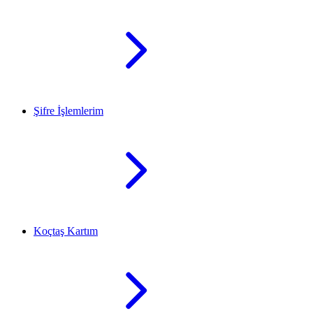
Şifre İşlemlerim
Koçtaş Kartım