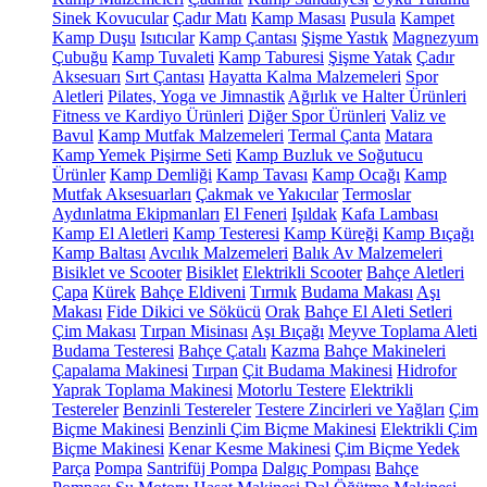
Sinek Kovucular
Çadır Matı
Kamp Masası
Pusula
Kampet
Kamp Duşu
Isıtıcılar
Kamp Çantası
Şişme Yastık
Magnezyum
Çubuğu
Kamp Tuvaleti
Kamp Taburesi
Şişme Yatak
Çadır
Aksesuarı
Sırt Çantası
Hayatta Kalma Malzemeleri
Spor
Aletleri
Pilates, Yoga ve Jimnastik
Ağırlık ve Halter Ürünleri
Fitness ve Kardiyo Ürünleri
Diğer Spor Ürünleri
Valiz ve
Bavul
Kamp Mutfak Malzemeleri
Termal Çanta
Matara
Kamp Yemek Pişirme Seti
Kamp Buzluk ve Soğutucu
Ürünler
Kamp Demliği
Kamp Tavası
Kamp Ocağı
Kamp
Mutfak Aksesuarları
Çakmak ve Yakıcılar
Termoslar
Aydınlatma Ekipmanları
El Feneri
Işıldak
Kafa Lambası
Kamp El Aletleri
Kamp Testeresi
Kamp Küreği
Kamp Bıçağı
Kamp Baltası
Avcılık Malzemeleri
Balık Av Malzemeleri
Bisiklet ve Scooter
Bisiklet
Elektrikli Scooter
Bahçe Aletleri
Çapa
Kürek
Bahçe Eldiveni
Tırmık
Budama Makası
Aşı
Makası
Fide Dikici ve Sökücü
Orak
Bahçe El Aleti Setleri
Çim Makası
Tırpan Misinası
Aşı Bıçağı
Meyve Toplama Aleti
Budama Testeresi
Bahçe Çatalı
Kazma
Bahçe Makineleri
Çapalama Makinesi
Tırpan
Çit Budama Makinesi
Hidrofor
Yaprak Toplama Makinesi
Motorlu Testere
Elektrikli
Testereler
Benzinli Testereler
Testere Zincirleri ve Yağları
Çim
Biçme Makinesi
Benzinli Çim Biçme Makinesi
Elektrikli Çim
Biçme Makinesi
Kenar Kesme Makinesi
Çim Biçme Yedek
Parça
Pompa
Santrifüj Pompa
Dalgıç Pompası
Bahçe