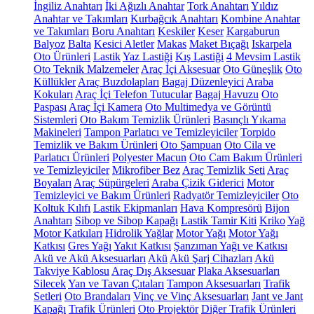
İngiliz Anahtarı
İki Ağızlı Anahtar
Tork Anahtarı
Yıldız
Anahtar ve Takımları
Kurbağcık Anahtarı
Kombine Anahtar
ve Takımları
Boru Anahtarı
Keskiler
Keser
Kargaburun
Balyoz
Balta
Kesici Aletler
Makas
Maket Bıçağı
Iskarpela
Oto Ürünleri
Lastik
Yaz Lastiği
Kış Lastiği
4 Mevsim Lastik
Oto Teknik Malzemeler
Araç İçi Aksesuar
Oto Güneşlik
Oto
Küllükler
Araç Buzdolapları
Bagaj Düzenleyici
Araba
Kokuları
Araç İçi Telefon Tutucular
Bagaj Havuzu
Oto
Paspası
Araç İçi Kamera
Oto Multimedya ve Görüntü
Sistemleri
Oto Bakım Temizlik Ürünleri
Basınçlı Yıkama
Makineleri
Tampon Parlatıcı ve Temizleyiciler
Torpido
Temizlik ve Bakım Ürünleri
Oto Şampuan
Oto Cila ve
Parlatıcı Ürünleri
Polyester Macun
Oto Cam Bakım Ürünleri
ve Temizleyiciler
Mikrofiber Bez
Araç Temizlik Seti
Araç
Boyaları
Araç Süpürgeleri
Araba Çizik Giderici
Motor
Temizleyici ve Bakım Ürünleri
Radyatör Temizleyiciler
Oto
Koltuk Kılıfı
Lastik Ekipmanları
Hava Kompresörü
Bijon
Anahtarı
Sibop ve Sibop Kapağı
Lastik Tamir Kiti
Kriko
Yağ
Motor Katkıları
Hidrolik Yağlar
Motor Yağı
Motor Yağı
Katkısı
Gres Yağı
Yakıt Katkısı
Şanzıman Yağı ve Katkısı
Akü ve Akü Aksesuarları
Akü
Akü Şarj Cihazları
Akü
Takviye Kablosu
Araç Dış Aksesuar
Plaka Aksesuarları
Silecek
Yan ve Tavan Çıtaları
Tampon Aksesuarları
Trafik
Setleri
Oto Brandaları
Vinç ve Vinç Aksesuarları
Jant ve Jant
Kapağı
Trafik Ürünleri
Oto Projektör
Diğer Trafik Ürünleri