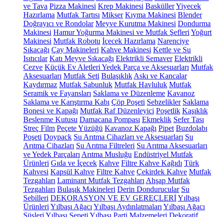
ve Tava
Pizza Makinesi
Krep Makinesi
Basküller
Yiyecek
Hazırlama
Mutfak Tartısı
Mikser
Kıyma Makinesi
Blender
Doğrayıcı ve Rondolar
Meyve Kurutma Makinesi
Dondurma
Makinesi
Hamur Yoğurma Makinesi ve Mutfak Şefleri
Yoğurt
Makinesi
Mutfak Robotu
İçecek Hazırlama
Narenciye
Sıkacağı
Çay Makineleri
Kahve Makinesi
Kettle ve Su
Isıtıcılar
Katı Meyve Sıkacağı
Elektrikli Semaver
Elektrikli
Cezve
Küçük Ev Aletleri Yedek Parça ve Aksesuarları
Mutfak
Aksesuarları
Mutfak Seti
Bulaşıklık
Askı ve Kancalar
Kaydırmaz
Mutfak Sabunluk
Mutfak Havluluk
Mutfak
Seramik ve Fayansları
Saklama ve Düzenleme
Kavanoz
Saklama ve Karıştırma Kabı
Çöp Poşeti
Sebzelikler
Saklama
Bonesi ve Kapağı
Mutfak Raf Düzenleyici
Poşetlik
Kaşıklık
Beslenme Kutusu
Damacana Pompası
Ekmeklik
Sefer Tası
Streç Film
Peçete Yüzüğü
Kavanoz Kapağı
Pipet
Buzdolabı
Poşeti
Doypack
Su Arıtma Cihazları ve Aksesuarları
Su
Arıtma Cihazları
Su Arıtma Filtreleri
Su Arıtma Aksesuarları
ve Yedek Parçaları
Arıtma Musluğu
Endüstriyel Mutfak
Ürünleri
Gıda ve İçecek
Kahve
Filtre Kahve Kağıdı
Türk
Kahvesi
Kapsül Kahve
Filtre Kahve
Çekirdek Kahve
Mutfak
Tezgahları
Laminant Mutfak Tezgahları
Ahşap Mutfak
Tezgahları
Bulaşık Makineleri
Derin Dondurucular
Su
Sebilleri
DEKORASYON VE EV GEREÇLERİ
Yılbaşı
Ürünleri
Yılbaşı Ağacı
Yılbaşı Aydınlatmaları
Yılbaşı Ağacı
Süsleri
Yılbaşı Sepeti
Yılbaşı Parti Malzemeleri
Dekoratif