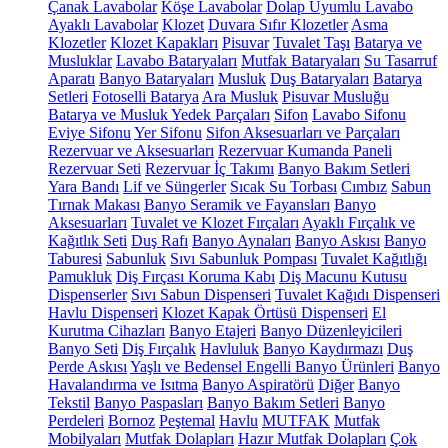
Çanak Lavabolar
Köşe Lavabolar
Dolap Uyumlu Lavabo
Ayaklı Lavabolar
Klozet
Duvara Sıfır Klozetler
Asma
Klozetler
Klozet Kapakları
Pisuvar
Tuvalet Taşı
Batarya ve
Musluklar
Lavabo Bataryaları
Mutfak Bataryaları
Su Tasarruf
Aparatı
Banyo Bataryaları
Musluk
Duş Bataryaları
Batarya
Setleri
Fotoselli Batarya
Ara Musluk
Pisuvar Musluğu
Batarya ve Musluk Yedek Parçaları
Sifon
Lavabo Sifonu
Eviye Sifonu
Yer Sifonu
Sifon Aksesuarları ve Parçaları
Rezervuar ve Aksesuarları
Rezervuar Kumanda Paneli
Rezervuar Seti
Rezervuar İç Takımı
Banyo Bakım Setleri
Yara Bandı
Lif ve Süngerler
Sıcak Su Torbası
Cımbız
Sabun
Tırnak Makası
Banyo Seramik ve Fayansları
Banyo
Aksesuarları
Tuvalet ve Klozet Fırçaları
Ayaklı Fırçalık ve
Kağıtlık Seti
Duş Rafı
Banyo Aynaları
Banyo Askısı
Banyo
Taburesi
Sabunluk
Sıvı Sabunluk Pompası
Tuvalet Kağıtlığı
Pamukluk
Diş Fırçası Koruma Kabı
Diş Macunu Kutusu
Dispenserler
Sıvı Sabun Dispenseri
Tuvalet Kağıdı Dispenseri
Havlu Dispenseri
Klozet Kapak Örtüsü Dispenseri
El
Kurutma Cihazları
Banyo Etajeri
Banyo Düzenleyicileri
Banyo Seti
Diş Fırçalık
Havluluk
Banyo Kaydırmazı
Duş
Perde Askısı
Yaşlı ve Bedensel Engelli Banyo Ürünleri
Banyo
Havalandırma ve Isıtma
Banyo Aspiratörü
Diğer
Banyo
Tekstil
Banyo Paspasları
Banyo Bakım Setleri
Banyo
Perdeleri
Bornoz
Peştemal
Havlu
MUTFAK
Mutfak
Mobilyaları
Mutfak Dolapları
Hazır Mutfak Dolapları
Çok