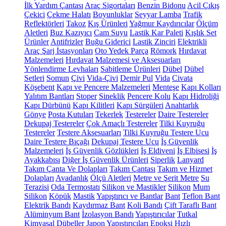
İlk Yardım Çantası
Araç Sigortaları
Benzin Bidonu
Acil Çıkış
Çekici
Çekme Halatı
Boyunluklar
Seyyar Lamba
Trafik
Reflektörleri
Takoz
Kış Ürünleri
Yağmur Kaydırıcılar
Ölçüm
Aletleri
Buz Kazıyıcı
Cam Suyu
Lastik Kar Paleti
Kışlık Set
Ürünler
Antifrizler
Buğu Giderici
Lastik Zinciri
Elektrikli
Araç Şarj İstasyonları
Oto Yedek Parça
Römork
Hırdavat
Malzemeleri
Hırdavat Malzemesi ve Aksesuarları
Yönlendirme Levhaları
Sabitleme Ürünleri
Dübel
Dübel
Setleri
Somun
Çivi
Vida-Çivi
Demir Pul
Vida
Civata
Köşebent
Kapı ve Pencere Malzemeleri
Menteşe
Kapı Kolları
Yalıtım Bantları
Stoper
Sineklik
Pencere Kolu
Kapı Hidroliği
Kapı Dürbünü
Kapı Kilitleri
Kapı Sürgüleri
Anahtarlık
Gönye
Posta Kutuları
Tekerlek
Testereler
Daire Testereler
Dekupaj Testereler
Çok Amaçlı Testereler
Tilki Kuyruğu
Testereler
Testere Aksesuarları
Tilki Kuyruğu Testere Ucu
Daire Testere Bıçağı
Dekupaj Testere Ucu
İş Güvenlik
Malzemeleri
İş Güvenlik Gözlükleri
İş Eldiveni
İş Elbisesi
İş
Ayakkabısı
Diğer İş Güvenlik Ürünleri
Siperlik
Lanyard
Takım Çanta Ve Dolapları
Takım Çantası
Takım ve Hizmet
Dolapları
Avadanlık
Ölçü Aletleri
Metre ve Şerit Metre
Su
Terazisi
Oda Termostatı
Silikon ve Mastikler
Silikon
Mum
Silikon
Köpük
Mastik
Yapıştırıcı ve Bantlar
Bant
Teflon Bant
Elektrik Bandı
Kaydırmaz Bant
Koli Bandı
Çift Taraflı Bant
Alüminyum Bant
İzolasyon Bandı
Yapıştırıcılar
Tutkal
Kimyasal Dübeller
Japon Yapıştırıcıları
Epoksi
Hızlı