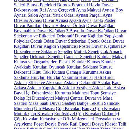
Setleri
Banyo Perdeleri
Bornoz
Peştemal
Havlu
Duvar
Dekorasyonu
Raf
Ayna
Çerçeveli Ayna
Makyaj Aynası
Boy
Aynası
Salon Aynası
Yatak Odası Aynası
Parçalı Ayna
Dresuar Aynası
Duvar Aynası
Ayaklı Ayna
Tablo
Poster
Duvar Panoları
Duvar Halısı ve Örtüsü
Duvar Kağıtları
Boyanabilir Duvar Kağıtları
3 Boyutlu Duvar Kağıtları
Duvar
Stickerları ve Etiketleri
Dekoratif Duvar Kağıtları
Yapışkanlı
Folyolar
Çocuk Odası Duvar Stickerları
Çocuk Odası Duvar
Kağıtları
Duvar Kağıdı Yapıştırıcısı
Poster Duvar Kağıtları
Ev
Düzenleme ve Saklama
Sepetler
Mutfak Sepeti
Çok Amaçlı
Sepetler
Dekoratif Sepetler
Çamaşır Sepetleri
Kutular
Makyaj
Kutusu ve Organizerleri
Plastik Kutular
Kumaş Kutular
Ayakkabı Kutuları
Oyuncak Kutuları
Saklama Kutusu
Dekoratif Kutu
Takı Kutusu
Çamaşır Kurutma Askısı
Saklama Hurçları
Hurçlar
Vakumlu Hurçlar
Halı Hurcu
Askılar
Elbise ve Aksesuar Askıları
Dekoratif Askılar
Kapı
Arkası Askıları
Yapışkanlı Askılar
Vestiyer Askısı
Takı Askısı
Bavul İçi Düzenleyici
Kurutma Makinesi Topu
Şemsiye
Dolap İçi Düzenleyici
Makyaj Çantası
Duvar ve Masa
Saatleri
Masa Saati
Duvar Saatleri
Bahçe Tekstili
Salıncak
Minderleri
Ütü Masası
Çöp Kovaları
Banyo Çöp Kovaları
Mutfak Çöp Kovaları
Endüstriyel Çöp Kovaları
Dolap İçi
Çöp Kovaları
Kırtasiye ve Ofis Malzemeleri
Dosyalama ve
Arşivleme
Poşet Dosya
Evrak Rafı
Çıtçıtlı Dosya
Klasör
Telli