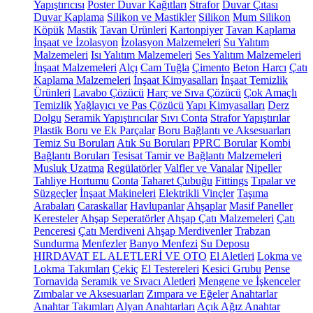
Yapıştırıcısı
Poster Duvar Kağıtları
Strafor
Duvar Çıtası
Duvar Kaplama
Silikon ve Mastikler
Silikon
Mum Silikon
Köpük
Mastik
Tavan Ürünleri
Kartonpiyer
Tavan Kaplama
İnşaat ve İzolasyon
İzolasyon Malzemeleri
Su Yalıtım
Malzemeleri
Isı Yalıtım Malzemeleri
Ses Yalıtım Malzemeleri
İnşaat Malzemeleri
Alçı
Cam Tuğla
Çimento
Beton Harcı
Çatı
Kaplama Malzemeleri
İnşaat Kimyasalları
İnşaat Temizlik
Ürünleri
Lavabo Çözücü
Harç ve Sıva Çözücü
Çok Amaçlı
Temizlik
Yağlayıcı ve Pas Çözücü
Yapı Kimyasalları
Derz
Dolgu
Seramik Yapıştırıcılar
Sıvı Conta
Strafor Yapıştırılar
Plastik Boru ve Ek Parçalar
Boru Bağlantı ve Aksesuarları
Temiz Su Boruları
Atık Su Boruları
PPRC Borular
Kombi
Bağlantı Boruları
Tesisat Tamir ve Bağlantı Malzemeleri
Musluk Uzatma
Regülatörler
Valfler ve Vanalar
Nipeller
Tahliye Hortumu
Conta
Taharet Çubuğu
Fittings
Tıpalar ve
Süzgeçler
İnşaat Makineleri
Elektrikli Vinçler
Taşıma
Arabaları
Caraskallar
Havlupanlar
Ahşaplar
Masif Paneller
Keresteler
Ahşap Seperatörler
Ahşap Çatı Malzemeleri
Çatı
Penceresi
Çatı Merdiveni
Ahşap Merdivenler
Trabzan
Sundurma
Menfezler
Banyo Menfezi
Su Deposu
HIRDAVAT EL ALETLERİ VE OTO
El Aletleri
Lokma ve
Lokma Takımları
Çekiç
El Testereleri
Kesici Grubu
Pense
Tornavida
Seramik ve Sıvacı Aletleri
Mengene ve İşkenceler
Zımbalar ve Aksesuarları
Zımpara ve Eğeler
Anahtarlar
Anahtar Takımları
Alyan Anahtarları
Açık Ağız Anahtar