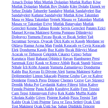
Amaçlı Dolap
Mini Mutfak Dolapları
Mutfak Rafları
Köşe
Mutfak Dolapları
Mutfak Boy Dolabı
Kiler Dolabı
Ekmek ve
Sebze Dolabı
Tabureler
Sandalye
Mutfak Sandalyeleri
Bar
Sandalyeleri
Katlanır Sandalyeler
Mutfak Köşe Takımları
Masa ve Masa Takımları
Yemek Masası ve Takımları
Mutfak
Masası ve Takımları
Eviye
Mutfak Bataryaları
Mutfak
Gereçleri
Kesme Tahtası
Rende
Servis Gereçleri
Patates Ezici
Manuel Kıyma Makinesi
Krema Pompası
Dilimleyici
Doğrayıcı
Yumurta Fırçası
Bıçak ve Bıçak Setleri
Yağ
Sıçratmaz
Soyucu, Oyacak
Ölçü Kabı ve Kaşığı
Merdane ve
Oklava
Hamur Açma Matı
Fındık Kıracağı ve Ceviz Kıracağı
Elek
Dondurma Kaşığı
Buz Kalıbı
Bıçak Bileyici Masat
Açacak ve Tirbuşon
Çekirdek Çıkarıcı
Çırpıcı
Sebze
Kurutucu
Huni
Baharat Öğütücü
Havan
Hamburger Presi
Sarımsak Ezici
Kaşık ve Kepçe Altlığı
Bıçak Standı
Süzgeç
Nihale
İçli Köfte Aparatı
Yumurta Zamanlayıcı
Dondurma
Kalıbı
Buz Kovası
Et Dövme Aleti
Sarma Makinesi
Kahve
Değirmenleri
Limon Sıkacağı
Pişirme Grubu
Çay ve Kahve
Demleme
French Press
Dripper
Chemex
Cezve
Çay Süzgeci
Demlik
Moka Pot
Çaydanlık
Kahve Filtresi
Sifon Kahve
Fırında Pişirme
Pasta Kalıbı
Kurabiye Kalıbı
Fırın Tepsisi
Cam Tepsi
Alüminyum Folyo
Kek Kalıbı
Muffin Kalıbı
Çikolata Kalıbı
Güveç
Pişirme Kağıdı
Pizza Tepsisi
Tart
Kalıbı
Ocak Üstü Pişirme
Tava ve Tava Setleri
Ocak Üstü
Tost Makinesi
Ocak Üstü Sac
Sahan
Düdüklü Tencere