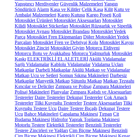
Yapıştırıcı
Merdivenler
Güvenlik Malzemeleri
Yangın
Söndürücü
Alarm
Kasa ve Kilitler
Çelik Kasa
Kilit
Kutu ve
Ambalaj Malzemeleri
Kargo Kutusu
Kargo Poşeti
Koli
Motosiklet Ürünleri
Motorsiklet Aksesuarları
Motosiklet
Kilidi
Motosiklet Stickerları
Motosiklet Rüzgarlık ve Siperlik
Motosiklet Aynası
Motosiklet Brandası
Motorsiklet Yedek
Parça
Motosiklet Fren Ekipmanları
Diğer Motosiklet Yedek
Parçaları
Motosiklet Fren ve Debriyaj Kolu
Motosiklet Kayışı
Motosiklet Zinciri
Motosiklet Giyim
Motorcu Eldiveni
Motorcu Botu ve Ayakkabısı
Motorcu Yağmurluk
Motosiklet
Kaskı
ELEKTRİKLİ EL ALETLERİ
Akülü Vidalamalar
Şarjlı Vidalamalar
Kablolu Vidalamalar
Vidalama Uçları
Matkaplar
Darbeli Matkaplar
Akülü Matkap ve Vidalamalar
Matkap Ucu ve Setleri
Somun Sıkma Makineleri
Darbesiz
Matkaplar
Manyetik Matkap
Sütunlu Matkap
Matkap Tezgahı
Kırıcılar ve Deliciler
Zımpara ve Polisaj
Zımpara Makineleri
Polisaj Makineleri
Planyalar
Zımpara Kağıdı ve Aksesuarları
Testereler
Daire Testereler
Dekupaj Testereler
Çok Amaçlı
Testereler
Tilki Kuyruğu Testereler
Testere Aksesuarları
Tilki
Kuyruğu Testere Ucu
Daire Testere Bıçağı
Dekupaj Testere
Ucu
Bahçe Makineleri
Çapalama Makinesi
Tırpan
Çit
Budama Makinesi
Hidrofor
Yaprak Toplama Makinesi
Motorlu Testere
Elektrikli Testereler
Benzinli Testereler
Testere Zincirleri ve Yağları
Çim Biçme Makinesi
Benzinli
Çim Biçme Makinesi
Elektrikli Çim Biçme Makinesi
Kenar