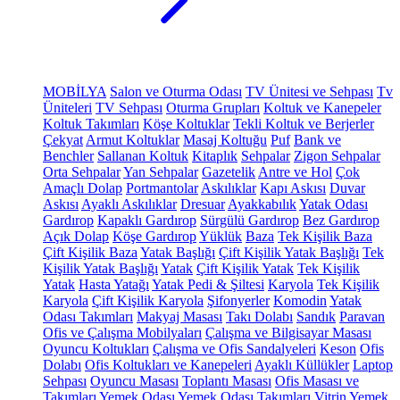
MOBİLYA
Salon ve Oturma Odası
TV Ünitesi ve Sehpası
Tv
Üniteleri
TV Sehpası
Oturma Grupları
Koltuk ve Kanepeler
Koltuk Takımları
Köşe Koltuklar
Tekli Koltuk ve Berjerler
Çekyat
Armut Koltuklar
Masaj Koltuğu
Puf
Bank ve
Benchler
Sallanan Koltuk
Kitaplık
Sehpalar
Zigon Sehpalar
Orta Sehpalar
Yan Sehpalar
Gazetelik
Antre ve Hol
Çok
Amaçlı Dolap
Portmantolar
Askılıklar
Kapı Askısı
Duvar
Askısı
Ayaklı Askılıklar
Dresuar
Ayakkabılık
Yatak Odası
Gardırop
Kapaklı Gardırop
Sürgülü Gardırop
Bez Gardırop
Açık Dolap
Köşe Gardırop
Yüklük
Baza
Tek Kişilik Baza
Çift Kişilik Baza
Yatak Başlığı
Çift Kişilik Yatak Başlığı
Tek
Kişilik Yatak Başlığı
Yatak
Çift Kişilik Yatak
Tek Kişilik
Yatak
Hasta Yatağı
Yatak Pedi & Şiltesi
Karyola
Tek Kişilik
Karyola
Çift Kişilik Karyola
Şifonyerler
Komodin
Yatak
Odası Takımları
Makyaj Masası
Takı Dolabı
Sandık
Paravan
Ofis ve Çalışma Mobilyaları
Çalışma ve Bilgisayar Masası
Oyuncu Koltukları
Çalışma ve Ofis Sandalyeleri
Keson
Ofis
Dolabı
Ofis Koltukları ve Kanepeleri
Ayaklı Küllükler
Laptop
Sehpası
Oyuncu Masası
Toplantı Masası
Ofis Masası ve
Takımları
Yemek Odası
Yemek Odası Takımları
Vitrin
Yemek