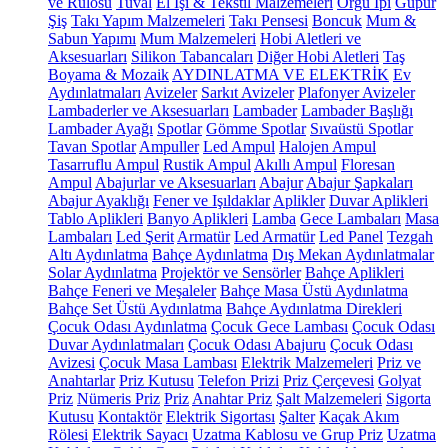
ve Rulosu
Tuval
El İşi & Tekstil Malzemeleri
Örgü İpi
Güpür
Şiş
Takı Yapım Malzemeleri
Takı Pensesi
Boncuk
Mum &
Sabun Yapımı
Mum Malzemeleri
Hobi Aletleri ve
Aksesuarları
Silikon Tabancaları
Diğer Hobi Aletleri
Taş
Boyama & Mozaik
AYDINLATMA VE ELEKTRİK
Ev
Aydınlatmaları
Avizeler
Sarkıt Avizeler
Plafonyer Avizeler
Lambaderler ve Aksesuarları
Lambader
Lambader Başlığı
Lambader Ayağı
Spotlar
Gömme Spotlar
Sıvaüstü Spotlar
Tavan Spotlar
Ampuller
Led Ampul
Halojen Ampul
Tasarruflu Ampul
Rustik Ampul
Akıllı Ampul
Floresan
Ampul
Abajurlar ve Aksesuarları
Abajur
Abajur Şapkaları
Abajur Ayaklığı
Fener ve Işıldaklar
Aplikler
Duvar Aplikleri
Tablo Aplikleri
Banyo Aplikleri
Lamba
Gece Lambaları
Masa
Lambaları
Led Şerit
Armatür
Led Armatür
Led Panel
Tezgah
Altı Aydınlatma
Bahçe Aydınlatma
Dış Mekan Aydınlatmalar
Solar Aydınlatma
Projektör ve Sensörler
Bahçe Aplikleri
Bahçe Feneri ve Meşaleler
Bahçe Masa Üstü Aydınlatma
Bahçe Set Üstü Aydınlatma
Bahçe Aydınlatma Direkleri
Çocuk Odası Aydınlatma
Çocuk Gece Lambası
Çocuk Odası
Duvar Aydınlatmaları
Çocuk Odası Abajuru
Çocuk Odası
Avizesi
Çocuk Masa Lambası
Elektrik Malzemeleri
Priz ve
Anahtarlar
Priz Kutusu
Telefon Prizi
Priz Çerçevesi
Golyat
Priz
Nümeris Priz
Priz
Anahtar Priz
Şalt Malzemeleri
Sigorta
Kutusu
Kontaktör
Elektrik Sigortası
Şalter
Kaçak Akım
Rölesi
Elektrik Sayacı
Uzatma Kablosu ve Grup Priz
Uzatma