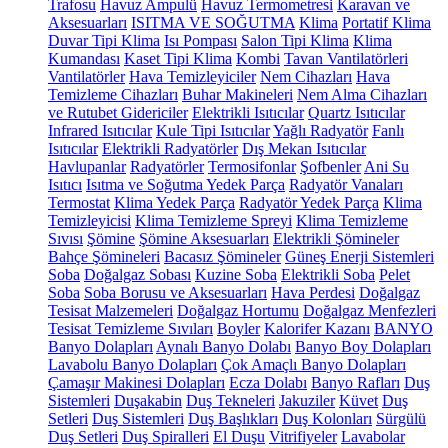
Trafosu
Havuz Ampulü
Havuz Termometresi
Karavan ve
Aksesuarları
ISITMA VE SOĞUTMA
Klima
Portatif Klima
Duvar Tipi Klima
Isı Pompası
Salon Tipi Klima
Klima
Kumandası
Kaset Tipi Klima
Kombi
Tavan Vantilatörleri
Vantilatörler
Hava Temizleyiciler
Nem Cihazları
Hava
Temizleme Cihazları
Buhar Makineleri
Nem Alma Cihazları
ve Rutubet Gidericiler
Elektrikli Isıtıcılar
Quartz Isıtıcılar
Infrared Isıtıcılar
Kule Tipi Isıtıcılar
Yağlı Radyatör
Fanlı
Isıtıcılar
Elektrikli Radyatörler
Dış Mekan Isıtıcılar
Havlupanlar
Radyatörler
Termosifonlar
Şofbenler
Ani Su
Isıtıcı
Isıtma ve Soğutma Yedek Parça
Radyatör Vanaları
Termostat
Klima Yedek Parça
Radyatör Yedek Parça
Klima
Temizleyicisi
Klima Temizleme Spreyi
Klima Temizleme
Sıvısı
Şömine
Şömine Aksesuarları
Elektrikli Şömineler
Bahçe Şömineleri
Bacasız Şömineler
Güneş Enerji Sistemleri
Soba
Doğalgaz Sobası
Kuzine Soba
Elektrikli Soba
Pelet
Soba
Soba Borusu ve Aksesuarları
Hava Perdesi
Doğalgaz
Tesisat Malzemeleri
Doğalgaz Hortumu
Doğalgaz Menfezleri
Tesisat Temizleme Sıvıları
Boyler
Kalorifer Kazanı
BANYO
Banyo Dolapları
Aynalı Banyo Dolabı
Banyo Boy Dolapları
Lavabolu Banyo Dolapları
Çok Amaçlı Banyo Dolapları
Çamaşır Makinesi Dolapları
Ecza Dolabı
Banyo Rafları
Duş
Sistemleri
Duşakabin
Duş Tekneleri
Jakuziler
Küvet
Duş
Setleri
Duş Sistemleri
Duş Başlıkları
Duş Kolonları
Sürgülü
Duş Setleri
Duş Spiralleri
El Duşu
Vitrifiyeler
Lavabolar