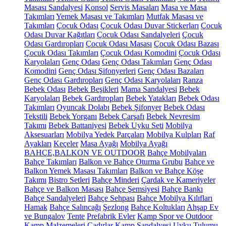
Masası Sandalyesi
Konsol
Servis Masaları
Masa ve Masa
Takımları
Yemek Masası ve Takımları
Mutfak Masası ve
Takımları
Çocuk Odası
Çocuk Odası Duvar Stickerları
Çocuk
Odası Duvar Kağıtları
Çocuk Odası Sandalyeleri
Çocuk
Odası Gardıropları
Çocuk Odası Masası
Çocuk Odası Bazası
Çocuk Odası Takımları
Çocuk Odası Komodini
Çocuk Odası
Karyolaları
Genç Odası
Genç Odası Takımları
Genç Odası
Komodini
Genç Odası Şifonyerleri
Genç Odası Bazaları
Genç Odası Gardıropları
Genç Odası Karyolaları
Ranza
Bebek Odası
Bebek Beşikleri
Mama Sandalyesi
Bebek
Karyolaları
Bebek Gardıropları
Bebek Yatakları
Bebek Odası
Takımları
Oyuncak Dolabı
Bebek Şifonyer
Bebek Odası
Tekstili
Bebek Yorganı
Bebek Çarşafı
Bebek Nevresim
Takımı
Bebek Battaniyesi
Bebek Uyku Seti
Mobilya
Aksesuarları
Mobilya Yedek Parçaları
Mobilya Kulpları
Raf
Ayakları
Keçeler
Masa Ayağı
Mobilya Ayağı
BAHÇE,BALKON VE OUTDOOR
Bahçe Mobilyaları
Bahçe Takımları
Balkon ve Bahçe Oturma Grubu
Bahçe ve
Balkon Yemek Masası Takımları
Balkon ve Bahçe Köşe
Takımı
Bistro Setleri
Bahçe Minderi
Çardak ve Kameriyeler
Bahçe ve Balkon Masası
Bahçe Şemsiyesi
Bahçe Bankı
Bahçe Sandalyeleri
Bahçe Sehpası
Bahçe Mobilya Kılıfları
Hamak
Bahçe Salıncağı
Şezlong
Bahçe Koltukları
Ahşap Ev
ve Bungalov
Tente
Prefabrik Evler
Kamp Spor ve Outdoor
Kamp Malzemeleri
Çadırlar
Kamp Sandalyesi
Uyku Tulumu