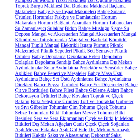
Pompası
Su Motoru
Hasat Makinesi
Dal Öğütme Makinesi
Toprak Burgu Makinesi
Dal Budama Makinesi
İlaçlama
Makineleri
Bahçe İş ve İnşaat Makineleri
Bahçe Sulama
Ürünleri
Hortumlar
Fıskiye ve Damlatıcılar
Hortum
Makaraları
Hortum Bağlantı Aparatları
Hortum Tabancaları
Su Zamanlayıcı
Sulaklar
Bidon
Bahçe Musluğu
Şişme Su
Deposu
Mangal ve Aksesuarları
Mangal Aksesuarları
Mangal
Kömürü ve Tutuşturucular
Mangal ve Barbekü
Kömürlü
Mangal
Tüplü Mangal
Elektrikli Izgara
Pürmüz
Piknik
Malzemeleri
Piknik Sepetleri
Piknik Seti
Semaver
Piknik
Örtüleri
Bahçe Depolama
Depolama Evleri
Depolama
Dolapları
Depolama Sandığı
Bahçe Aydınlatma
Dış Mekan
Aydınlatmalar
Solar Aydınlatma
Projektör ve Sensörler
Bahçe
Aplikleri
Bahçe Feneri ve Meşaleler
Bahçe Masa Üstü
Aydınlatma
Bahçe Set Üstü Aydınlatma
Bahçe Aydınlatma
Direkleri
Bahçe Peyzaj Ürünleri
Bahçe Yer Döşemeleri
Bahçe
Çit ve Bordürleri
Bahçe Filesi
Bahçe Gizleme Ağları
Bahçe
Dekorasyon Ürünleri
Bahçe Kovaları
Toprak ve Çiçek
Bakımı
Bitki Yetiştirme Ürünleri
Torf ve Topraklar
Gübreler
ve Sıvı Gübreler
Tohumlar
Çim Tohumu
Çiçek Tohumu
Sebze Tohumları
Bitki Tohumları
Meyve Tohumu
Bitki
Besinleri
Sera ve Sera Ekipmanları
Çiçek ve Bitki
İç Mekan
Bitkileri
Dış Mekan Ağaçları
Canlı Çiçek
Çiçek Soğanları
Aşılı Meyve Fidanları
Aşılı Gül
Fide
Dış Mekan Sarmaşık
Bitkileri
Kaktüs
Saksı ve Aksesuarları
Dekoratif Saksı