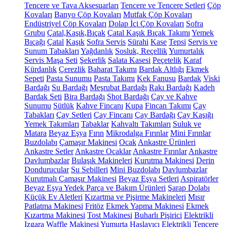
Tencere ve Tava Aksesuarları
Tencere ve Tencere Setleri
Çöp
Kovaları
Banyo Çöp Kovaları
Mutfak Çöp Kovaları
Endüstriyel Çöp Kovaları
Dolap İçi Çöp Kovaları
Sofra
Grubu
Çatal,Kaşık,Bıçak
Çatal Kaşık Bıçak Takımı
Yemek
Bıçağı
Çatal
Kaşık
Sofra Servis
Sürahi
Kase
Tepsi
Servis ve
Sunum Tabakları
Yağdanlık
Sosluk, Reçellik
Yumurtalık
Servis Maşa Seti
Şekerlik
Salata Kasesi
Peçetelik
Karaf
Kürdanlık
Çerezlik
Baharat Takımı
Bardak Altlığı
Ekmek
Sepeti
Pasta Sunumu
Pasta Takımı
Kek Fanusu
Bardak
Viski
Bardağı
Su Bardağı
Meşrubat Bardağı
Rakı Bardağı
Kadeh
Bardak Seti
Bira Bardağı
Shot Bardağı
Çay ve Kahve
Sunumu
Sütlük
Kahve Fincanı
Kupa
Fincan Takımı
Çay
Tabakları
Çay Setleri
Çay Fincanı
Çay Bardağı
Çay Kaşığı
Yemek Takımları
Tabaklar
Kahvaltı Takımları
Suluk ve
Matara
Beyaz Eşya
Fırın
Mikrodalga Fırınlar
Mini Fırınlar
Buzdolabı
Çamaşır Makinesi
Ocak
Ankastre Ürünleri
Ankastre Setler
Ankastre Ocaklar
Ankastre Fırınlar
Ankastre
Davlumbazlar
Bulaşık Makineleri
Kurutma Makinesi
Derin
Dondurucular
Su Sebilleri
Mini Buzdolabı
Davlumbazlar
Kurutmalı Çamaşır Makinesi
Beyaz Eşya Setleri
Aspiratörler
Beyaz Eşya Yedek Parça ve Bakım Ürünleri
Şarap Dolabı
Küçük Ev Aletleri
Kızartma ve Pişirme Makineleri
Mısır
Patlatma Makinesi
Fritöz
Ekmek Yapma Makinesi
Ekmek
Kızartma Makinesi
Tost Makinesi
Buharlı Pişirici
Elektrikli
Izgara
Waffle Makinesi
Yumurta Haşlayıcı
Elektrikli Tencere