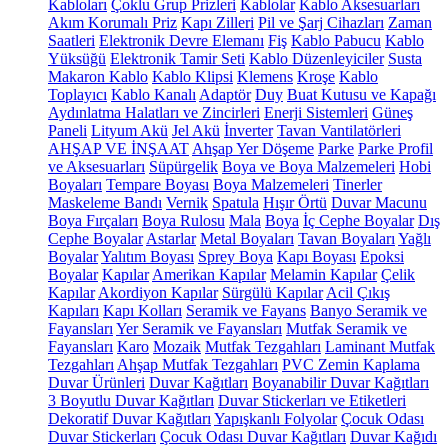
Kabloları
Çoklu Grup Prizleri
Kablolar
Kablo Aksesuarları
Akım Korumalı Priz
Kapı Zilleri
Pil ve Şarj Cihazları
Zaman
Saatleri
Elektronik Devre Elemanı
Fiş
Kablo Pabucu
Kablo
Yüksüğü
Elektronik Tamir Seti
Kablo Düzenleyiciler
Susta
Makaron Kablo
Kablo Klipsi
Klemens
Kroşe
Kablo
Toplayıcı
Kablo Kanalı
Adaptör
Duy
Buat Kutusu ve Kapağı
Aydınlatma Halatları ve Zincirleri
Enerji Sistemleri
Güneş
Paneli
Lityum Akü
Jel Akü
İnverter
Tavan Vantilatörleri
AHŞAP VE İNŞAAT
Ahşap Yer Döşeme
Parke
Parke Profil
ve Aksesuarları
Süpürgelik
Boya ve Boya Malzemeleri
Hobi
Boyaları
Tempare Boyası
Boya Malzemeleri
Tinerler
Maskeleme Bandı
Vernik
Spatula
Hışır Örtü
Duvar Macunu
Boya Fırçaları
Boya Rulosu
Mala
Boya
İç Cephe Boyalar
Dış
Cephe Boyalar
Astarlar
Metal Boyaları
Tavan Boyaları
Yağlı
Boyalar
Yalıtım Boyası
Sprey Boya
Kapı Boyası
Epoksi
Boyalar
Kapılar
Amerikan Kapılar
Melamin Kapılar
Çelik
Kapılar
Akordiyon Kapılar
Sürgülü Kapılar
Acil Çıkış
Kapıları
Kapı Kolları
Seramik ve Fayans
Banyo Seramik ve
Fayansları
Yer Seramik ve Fayansları
Mutfak Seramik ve
Fayansları
Karo
Mozaik
Mutfak Tezgahları
Laminant Mutfak
Tezgahları
Ahşap Mutfak Tezgahları
PVC Zemin Kaplama
Duvar Ürünleri
Duvar Kağıtları
Boyanabilir Duvar Kağıtları
3 Boyutlu Duvar Kağıtları
Duvar Stickerları ve Etiketleri
Dekoratif Duvar Kağıtları
Yapışkanlı Folyolar
Çocuk Odası
Duvar Stickerları
Çocuk Odası Duvar Kağıtları
Duvar Kağıdı