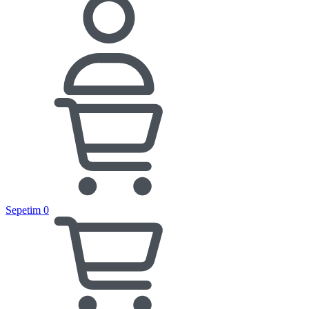
Sepetim
0