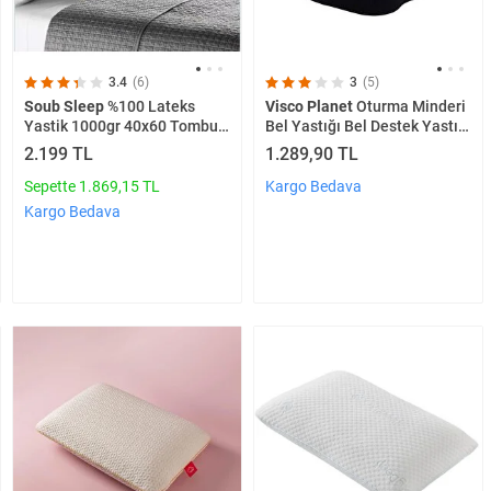
3.4
(6)
3
(5)
Soub Sleep
%100 Lateks
Visco Planet
Oturma Minderi
Yastik 1000gr 40x60 Tombul
Bel Yastığı Bel Destek Yastığı
Kalıp
Ortopedik Visco Yastık Boyun
2.199 TL
1.289,90 TL
Yastığı Ortopedik Yastık
Sepette 1.869,15 TL
Kargo Bedava
Kargo Bedava