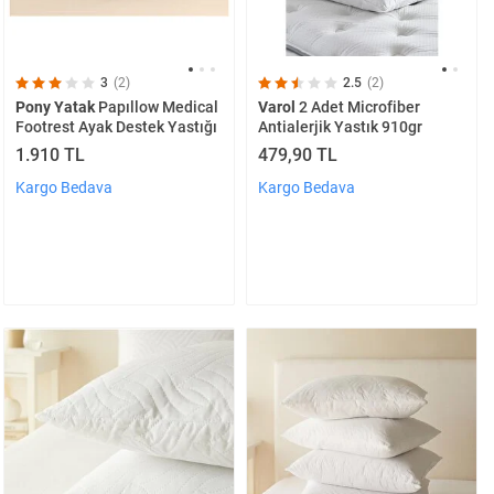
3
(2)
2.5
(2)
Pony Yatak
Papıllow Medical
Varol
2 Adet Microfiber
Footrest Ayak Destek Yastığı
Antialerjik Yastık 910gr
1.910 TL
479,90 TL
Kargo Bedava
Kargo Bedava