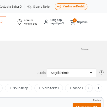
Yardım ve Destek
Koçtaş'ta Satıcı Ol
Sipariş Takip
Giriş Yap
Konum
0
Sepetim
veya Üye Ol
Konum Seç
Reklam
Sırala
Soubsleep
Varoltekstil
Visco Planet Global
Reklam