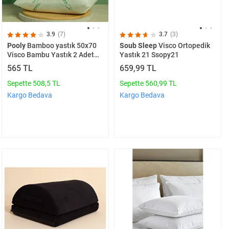
3.9
(7)
3.7
(3)
Pooly
Bamboo yastık 50x70
Soub Sleep
Visco Ortopedik
Visco Bambu Yastık 2 Adet
Yastık 21 Ssopy21
Çift kişilik Ortopedik yastık
565 TL
659,99 TL
1200 Gr
Sepette 508,5 TL
Sepette 560,99 TL
Kargo Bedava
Kargo Bedava