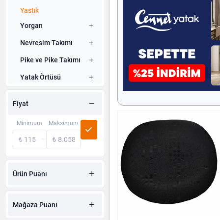
Yastık
Yorgan
Nevresim Takımı
Pike ve Pike Takımı
Yatak Örtüsü
Çarşaf
Fiyat
Battaniye
Minimum
Maksimum
Yatak Alezi &
Koruyucusu
Yastık Kılıfı
Uyku Seti
Ürün Puanı
Yastık Alezi
Mağaza Puanı