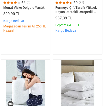
4.2
(8)
4.5
(21)
Monat
Visko Dolgulu Yastık
Formeya
Çift Taraflı Yüksek
Boyun Destekli Ortopedik
899,90 TL
Yastık Visco Yastık -
987,39 TL
60x40x14-12cm 1450 Gram
Kargo Bedava
Sepette 641,8 TL
Mağazadan Teslim Al, 250 TL
Kazan!
Kargo Bedava