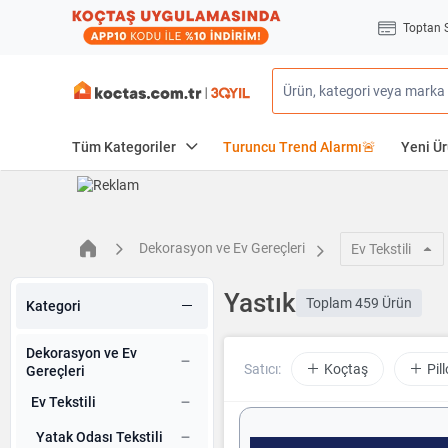
Toptan 
Tüm Kategoriler
Turuncu Trend Alarmı🚨
Yeni Ür
Dekorasyon ve Ev Gereçleri
Ev Tekstili
Yastık
Toplam
459 Ürün
Kategori
Dekorasyon ve Ev
Satıcı:
Koçtaş
Pil
Gereçleri
Ev Tekstili
Yatak Odası Tekstili