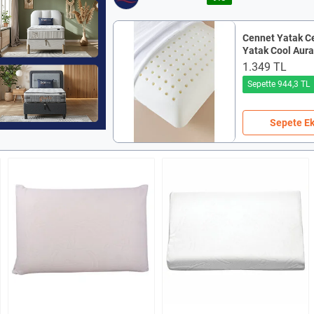
Cennet Yatak
C
Yatak Cool Aur
Yumuşak Dokul
1.349 TL
Soğutucu Visco 
Sepette 944,3 TL
Sepete Ek