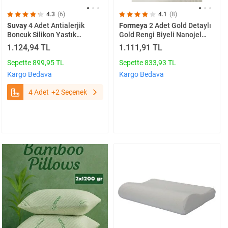
4.3
(6)
4.1
(8)
Suvay
4 Adet Antialerjik
Formeya
2 Adet Gold Detaylı
Boncuk Silikon Yastık
Gold Rengi Biyeli Nanojel
Pamuklu Kılıf 900 Gram 4
Yastık 1100 Gram 50x70 Cm,
1.124,94 TL
1.111,91 TL
Adet
Lüks Otel Yastığı
Sepette 899,95 TL
Sepette 833,93 TL
Kargo Bedava
Kargo Bedava
4 Adet
+2 Seçenek