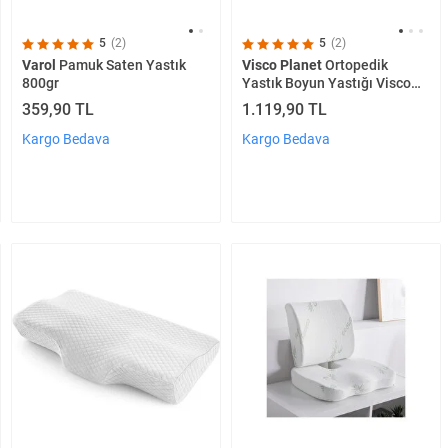
5
(2)
5
(2)
Varol
Pamuk Saten Yastık
Visco Planet
Ortopedik
800gr
Yastık Boyun Yastığı Visco
Yastık Bel Yastığı Bambu
359,90 TL
1.119,90 TL
Yastık Visco Therapy Yastık
Visco
Kargo Bedava
Kargo Bedava