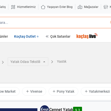
Satış
Hizmetlerimiz
Yaşayan Evler Blog
Mağazalar
ünler
Koçtaş Outlet ⭐
Çok Satanlar
Yastık
Yatak Odası Tekstili
low Market
Vivense
Pony Yatak
Yatakmerkezi
Cennet Yatak
9.3