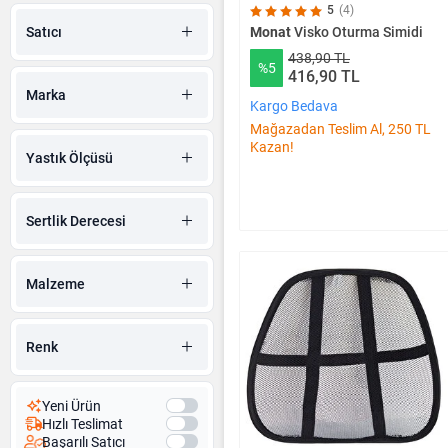
5
(4)
Satıcı
Monat
Visko Oturma Simidi
438,90 TL
%5
416,90 TL
Marka
Kargo Bedava
Mağazadan Teslim Al, 250 TL
Kazan!
Yastık Ölçüsü
Sertlik Derecesi
Malzeme
Renk
Yeni Ürün
Hızlı Teslimat
Başarılı Satıcı