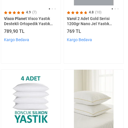
4.9
(7)
4.8
(10)
Visco Planet
Visco Yastık
Varol
2 Adet Gold Serisi
Destekli Ortopedik Yastık
1200gr Nano Jel Yastık
Visco Boyun Yastığı
50x70cm
789,90 TL
769 TL
Kargo Bedava
Kargo Bedava