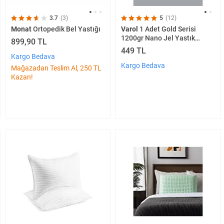
3.7
(3)
5
(12)
Monat
Ortopedik Bel Yastığı
Varol
1 Adet Gold Serisi
1200gr Nano Jel Yastık
899,90 TL
50x70cm
449 TL
Kargo Bedava
Kargo Bedava
Mağazadan Teslim Al, 250 TL
Kazan!