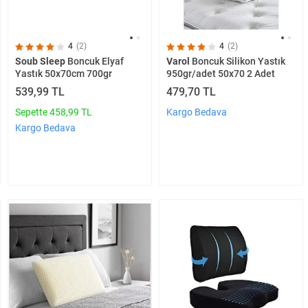
4
(2)
4
(2)
Soub Sleep
Boncuk Elyaf
Varol
Boncuk Silikon Yastık
Yastık 50x70cm 700gr
950gr/adet 50x70 2 Adet
539,99 TL
479,70 TL
Sepette 458,99 TL
Kargo Bedava
Kargo Bedava