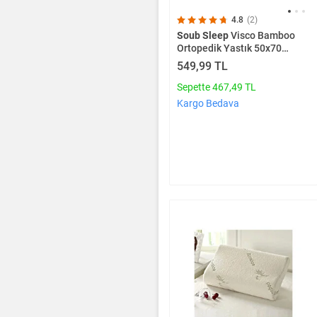
4.8
(2)
Soub Sleep
Visco Bamboo
Ortopedik Yastık 50x70
Vbp507033
549,99 TL
Sepette 467,49 TL
Kargo Bedava