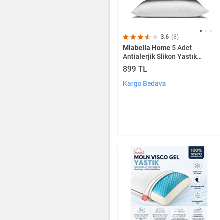
3.6
(8)
Miabella Home
5 Adet
Antialerjik Slikon Yastık
50x70 1000gr
899 TL
Kargo Bedava