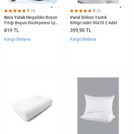
5
(4)
5
(3)
Bera Yatak
Megalüks Boyun
Varol
Silikon Yastık
Fıtığı Boyun Düzleşmesi İçin
800gr/adet 50x70 2 Adet
Mega Yüksek Ortopedik
819 TL
399,90 TL
Visco Yastık 59x39x15cm
Kargo Bedava
Kargo Bedava