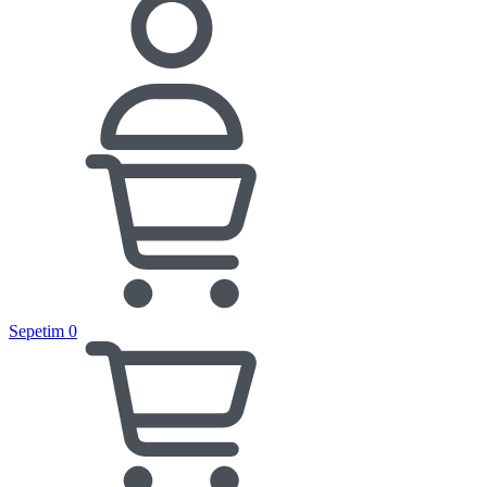
Sepetim
0