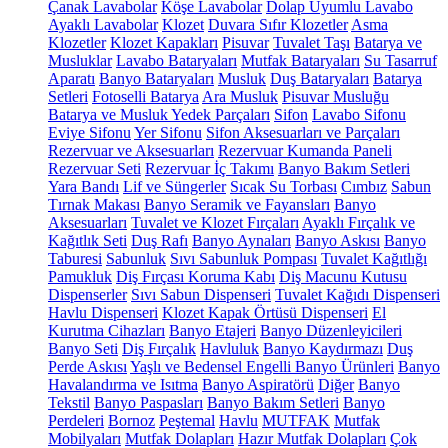
Çanak Lavabolar
Köşe Lavabolar
Dolap Uyumlu Lavabo
Ayaklı Lavabolar
Klozet
Duvara Sıfır Klozetler
Asma
Klozetler
Klozet Kapakları
Pisuvar
Tuvalet Taşı
Batarya ve
Musluklar
Lavabo Bataryaları
Mutfak Bataryaları
Su Tasarruf
Aparatı
Banyo Bataryaları
Musluk
Duş Bataryaları
Batarya
Setleri
Fotoselli Batarya
Ara Musluk
Pisuvar Musluğu
Batarya ve Musluk Yedek Parçaları
Sifon
Lavabo Sifonu
Eviye Sifonu
Yer Sifonu
Sifon Aksesuarları ve Parçaları
Rezervuar ve Aksesuarları
Rezervuar Kumanda Paneli
Rezervuar Seti
Rezervuar İç Takımı
Banyo Bakım Setleri
Yara Bandı
Lif ve Süngerler
Sıcak Su Torbası
Cımbız
Sabun
Tırnak Makası
Banyo Seramik ve Fayansları
Banyo
Aksesuarları
Tuvalet ve Klozet Fırçaları
Ayaklı Fırçalık ve
Kağıtlık Seti
Duş Rafı
Banyo Aynaları
Banyo Askısı
Banyo
Taburesi
Sabunluk
Sıvı Sabunluk Pompası
Tuvalet Kağıtlığı
Pamukluk
Diş Fırçası Koruma Kabı
Diş Macunu Kutusu
Dispenserler
Sıvı Sabun Dispenseri
Tuvalet Kağıdı Dispenseri
Havlu Dispenseri
Klozet Kapak Örtüsü Dispenseri
El
Kurutma Cihazları
Banyo Etajeri
Banyo Düzenleyicileri
Banyo Seti
Diş Fırçalık
Havluluk
Banyo Kaydırmazı
Duş
Perde Askısı
Yaşlı ve Bedensel Engelli Banyo Ürünleri
Banyo
Havalandırma ve Isıtma
Banyo Aspiratörü
Diğer
Banyo
Tekstil
Banyo Paspasları
Banyo Bakım Setleri
Banyo
Perdeleri
Bornoz
Peştemal
Havlu
MUTFAK
Mutfak
Mobilyaları
Mutfak Dolapları
Hazır Mutfak Dolapları
Çok