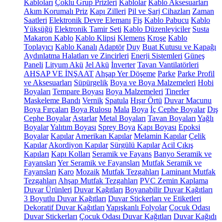
Kabloları
Çoklu Grup Prizleri
Kablolar
Kablo Aksesuarları
Akım Korumalı Priz
Kapı Zilleri
Pil ve Şarj Cihazları
Zaman
Saatleri
Elektronik Devre Elemanı
Fiş
Kablo Pabucu
Kablo
Yüksüğü
Elektronik Tamir Seti
Kablo Düzenleyiciler
Susta
Makaron Kablo
Kablo Klipsi
Klemens
Kroşe
Kablo
Toplayıcı
Kablo Kanalı
Adaptör
Duy
Buat Kutusu ve Kapağı
Aydınlatma Halatları ve Zincirleri
Enerji Sistemleri
Güneş
Paneli
Lityum Akü
Jel Akü
İnverter
Tavan Vantilatörleri
AHŞAP VE İNŞAAT
Ahşap Yer Döşeme
Parke
Parke Profil
ve Aksesuarları
Süpürgelik
Boya ve Boya Malzemeleri
Hobi
Boyaları
Tempare Boyası
Boya Malzemeleri
Tinerler
Maskeleme Bandı
Vernik
Spatula
Hışır Örtü
Duvar Macunu
Boya Fırçaları
Boya Rulosu
Mala
Boya
İç Cephe Boyalar
Dış
Cephe Boyalar
Astarlar
Metal Boyaları
Tavan Boyaları
Yağlı
Boyalar
Yalıtım Boyası
Sprey Boya
Kapı Boyası
Epoksi
Boyalar
Kapılar
Amerikan Kapılar
Melamin Kapılar
Çelik
Kapılar
Akordiyon Kapılar
Sürgülü Kapılar
Acil Çıkış
Kapıları
Kapı Kolları
Seramik ve Fayans
Banyo Seramik ve
Fayansları
Yer Seramik ve Fayansları
Mutfak Seramik ve
Fayansları
Karo
Mozaik
Mutfak Tezgahları
Laminant Mutfak
Tezgahları
Ahşap Mutfak Tezgahları
PVC Zemin Kaplama
Duvar Ürünleri
Duvar Kağıtları
Boyanabilir Duvar Kağıtları
3 Boyutlu Duvar Kağıtları
Duvar Stickerları ve Etiketleri
Dekoratif Duvar Kağıtları
Yapışkanlı Folyolar
Çocuk Odası
Duvar Stickerları
Çocuk Odası Duvar Kağıtları
Duvar Kağıdı