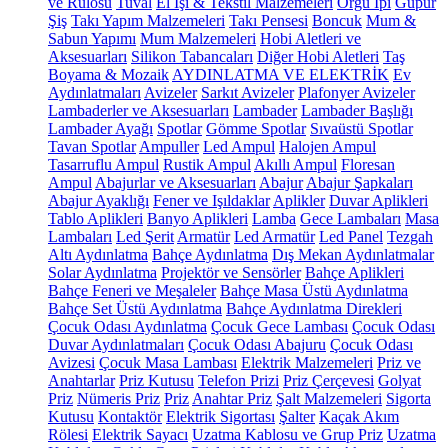
ve Rulosu
Tuval
El İşi & Tekstil Malzemeleri
Örgü İpi
Güpür
Şiş
Takı Yapım Malzemeleri
Takı Pensesi
Boncuk
Mum &
Sabun Yapımı
Mum Malzemeleri
Hobi Aletleri ve
Aksesuarları
Silikon Tabancaları
Diğer Hobi Aletleri
Taş
Boyama & Mozaik
AYDINLATMA VE ELEKTRİK
Ev
Aydınlatmaları
Avizeler
Sarkıt Avizeler
Plafonyer Avizeler
Lambaderler ve Aksesuarları
Lambader
Lambader Başlığı
Lambader Ayağı
Spotlar
Gömme Spotlar
Sıvaüstü Spotlar
Tavan Spotlar
Ampuller
Led Ampul
Halojen Ampul
Tasarruflu Ampul
Rustik Ampul
Akıllı Ampul
Floresan
Ampul
Abajurlar ve Aksesuarları
Abajur
Abajur Şapkaları
Abajur Ayaklığı
Fener ve Işıldaklar
Aplikler
Duvar Aplikleri
Tablo Aplikleri
Banyo Aplikleri
Lamba
Gece Lambaları
Masa
Lambaları
Led Şerit
Armatür
Led Armatür
Led Panel
Tezgah
Altı Aydınlatma
Bahçe Aydınlatma
Dış Mekan Aydınlatmalar
Solar Aydınlatma
Projektör ve Sensörler
Bahçe Aplikleri
Bahçe Feneri ve Meşaleler
Bahçe Masa Üstü Aydınlatma
Bahçe Set Üstü Aydınlatma
Bahçe Aydınlatma Direkleri
Çocuk Odası Aydınlatma
Çocuk Gece Lambası
Çocuk Odası
Duvar Aydınlatmaları
Çocuk Odası Abajuru
Çocuk Odası
Avizesi
Çocuk Masa Lambası
Elektrik Malzemeleri
Priz ve
Anahtarlar
Priz Kutusu
Telefon Prizi
Priz Çerçevesi
Golyat
Priz
Nümeris Priz
Priz
Anahtar Priz
Şalt Malzemeleri
Sigorta
Kutusu
Kontaktör
Elektrik Sigortası
Şalter
Kaçak Akım
Rölesi
Elektrik Sayacı
Uzatma Kablosu ve Grup Priz
Uzatma