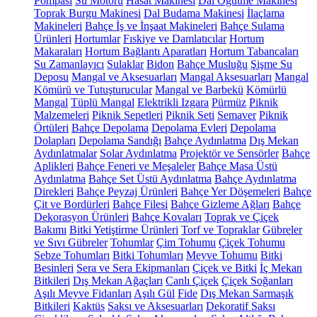
Pompası
Su Motoru
Hasat Makinesi
Dal Öğütme Makinesi
Toprak Burgu Makinesi
Dal Budama Makinesi
İlaçlama
Makineleri
Bahçe İş ve İnşaat Makineleri
Bahçe Sulama
Ürünleri
Hortumlar
Fıskiye ve Damlatıcılar
Hortum
Makaraları
Hortum Bağlantı Aparatları
Hortum Tabancaları
Su Zamanlayıcı
Sulaklar
Bidon
Bahçe Musluğu
Şişme Su
Deposu
Mangal ve Aksesuarları
Mangal Aksesuarları
Mangal
Kömürü ve Tutuşturucular
Mangal ve Barbekü
Kömürlü
Mangal
Tüplü Mangal
Elektrikli Izgara
Pürmüz
Piknik
Malzemeleri
Piknik Sepetleri
Piknik Seti
Semaver
Piknik
Örtüleri
Bahçe Depolama
Depolama Evleri
Depolama
Dolapları
Depolama Sandığı
Bahçe Aydınlatma
Dış Mekan
Aydınlatmalar
Solar Aydınlatma
Projektör ve Sensörler
Bahçe
Aplikleri
Bahçe Feneri ve Meşaleler
Bahçe Masa Üstü
Aydınlatma
Bahçe Set Üstü Aydınlatma
Bahçe Aydınlatma
Direkleri
Bahçe Peyzaj Ürünleri
Bahçe Yer Döşemeleri
Bahçe
Çit ve Bordürleri
Bahçe Filesi
Bahçe Gizleme Ağları
Bahçe
Dekorasyon Ürünleri
Bahçe Kovaları
Toprak ve Çiçek
Bakımı
Bitki Yetiştirme Ürünleri
Torf ve Topraklar
Gübreler
ve Sıvı Gübreler
Tohumlar
Çim Tohumu
Çiçek Tohumu
Sebze Tohumları
Bitki Tohumları
Meyve Tohumu
Bitki
Besinleri
Sera ve Sera Ekipmanları
Çiçek ve Bitki
İç Mekan
Bitkileri
Dış Mekan Ağaçları
Canlı Çiçek
Çiçek Soğanları
Aşılı Meyve Fidanları
Aşılı Gül
Fide
Dış Mekan Sarmaşık
Bitkileri
Kaktüs
Saksı ve Aksesuarları
Dekoratif Saksı