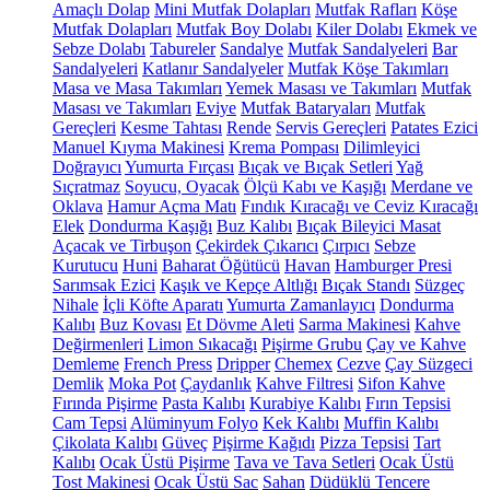
Amaçlı Dolap
Mini Mutfak Dolapları
Mutfak Rafları
Köşe
Mutfak Dolapları
Mutfak Boy Dolabı
Kiler Dolabı
Ekmek ve
Sebze Dolabı
Tabureler
Sandalye
Mutfak Sandalyeleri
Bar
Sandalyeleri
Katlanır Sandalyeler
Mutfak Köşe Takımları
Masa ve Masa Takımları
Yemek Masası ve Takımları
Mutfak
Masası ve Takımları
Eviye
Mutfak Bataryaları
Mutfak
Gereçleri
Kesme Tahtası
Rende
Servis Gereçleri
Patates Ezici
Manuel Kıyma Makinesi
Krema Pompası
Dilimleyici
Doğrayıcı
Yumurta Fırçası
Bıçak ve Bıçak Setleri
Yağ
Sıçratmaz
Soyucu, Oyacak
Ölçü Kabı ve Kaşığı
Merdane ve
Oklava
Hamur Açma Matı
Fındık Kıracağı ve Ceviz Kıracağı
Elek
Dondurma Kaşığı
Buz Kalıbı
Bıçak Bileyici Masat
Açacak ve Tirbuşon
Çekirdek Çıkarıcı
Çırpıcı
Sebze
Kurutucu
Huni
Baharat Öğütücü
Havan
Hamburger Presi
Sarımsak Ezici
Kaşık ve Kepçe Altlığı
Bıçak Standı
Süzgeç
Nihale
İçli Köfte Aparatı
Yumurta Zamanlayıcı
Dondurma
Kalıbı
Buz Kovası
Et Dövme Aleti
Sarma Makinesi
Kahve
Değirmenleri
Limon Sıkacağı
Pişirme Grubu
Çay ve Kahve
Demleme
French Press
Dripper
Chemex
Cezve
Çay Süzgeci
Demlik
Moka Pot
Çaydanlık
Kahve Filtresi
Sifon Kahve
Fırında Pişirme
Pasta Kalıbı
Kurabiye Kalıbı
Fırın Tepsisi
Cam Tepsi
Alüminyum Folyo
Kek Kalıbı
Muffin Kalıbı
Çikolata Kalıbı
Güveç
Pişirme Kağıdı
Pizza Tepsisi
Tart
Kalıbı
Ocak Üstü Pişirme
Tava ve Tava Setleri
Ocak Üstü
Tost Makinesi
Ocak Üstü Sac
Sahan
Düdüklü Tencere