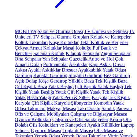
MOBİLYA
Salon ve Oturma Odası
TV Ünitesi ve Sehpası
Tv
Üniteleri
TV Sehpası
Oturma Grupları
Koltuk ve Kanepeler
Koltuk Takımları
Köşe Koltuklar
Tekli Koltuk ve Berjerler
Çekyat
Armut Koltuklar
Masaj Koltuğu
Puf
Bank ve
Benchler
Sallanan Koltuk
Kitaplık
Sehpalar
Zigon Sehpalar
Orta Sehpalar
Yan Sehpalar
Gazetelik
Antre ve Hol
Çok
Amaçlı Dolap
Portmantolar
Askılıklar
Kapı Askısı
Duvar
Askısı
Ayaklı Askılıklar
Dresuar
Ayakkabılık
Yatak Odası
Gardırop
Kapaklı Gardırop
Sürgülü Gardırop
Bez Gardırop
Açık Dolap
Köşe Gardırop
Yüklük
Baza
Tek Kişilik Baza
Çift Kişilik Baza
Yatak Başlığı
Çift Kişilik Yatak Başlığı
Tek
Kişilik Yatak Başlığı
Yatak
Çift Kişilik Yatak
Tek Kişilik
Yatak
Hasta Yatağı
Yatak Pedi & Şiltesi
Karyola
Tek Kişilik
Karyola
Çift Kişilik Karyola
Şifonyerler
Komodin
Yatak
Odası Takımları
Makyaj Masası
Takı Dolabı
Sandık
Paravan
Ofis ve Çalışma Mobilyaları
Çalışma ve Bilgisayar Masası
Oyuncu Koltukları
Çalışma ve Ofis Sandalyeleri
Keson
Ofis
Dolabı
Ofis Koltukları ve Kanepeleri
Ayaklı Küllükler
Laptop
Sehpası
Oyuncu Masası
Toplantı Masası
Ofis Masası ve
Takımları
Yemek Odası
Yemek Odası Takımları
Vitrin
Yemek