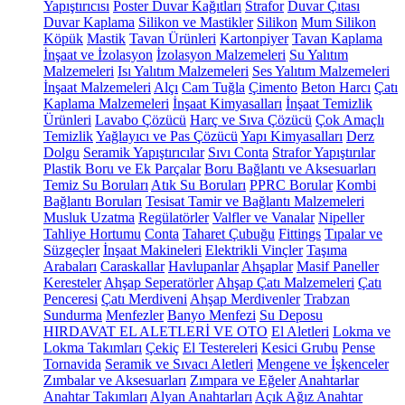
Yapıştırıcısı
Poster Duvar Kağıtları
Strafor
Duvar Çıtası
Duvar Kaplama
Silikon ve Mastikler
Silikon
Mum Silikon
Köpük
Mastik
Tavan Ürünleri
Kartonpiyer
Tavan Kaplama
İnşaat ve İzolasyon
İzolasyon Malzemeleri
Su Yalıtım
Malzemeleri
Isı Yalıtım Malzemeleri
Ses Yalıtım Malzemeleri
İnşaat Malzemeleri
Alçı
Cam Tuğla
Çimento
Beton Harcı
Çatı
Kaplama Malzemeleri
İnşaat Kimyasalları
İnşaat Temizlik
Ürünleri
Lavabo Çözücü
Harç ve Sıva Çözücü
Çok Amaçlı
Temizlik
Yağlayıcı ve Pas Çözücü
Yapı Kimyasalları
Derz
Dolgu
Seramik Yapıştırıcılar
Sıvı Conta
Strafor Yapıştırılar
Plastik Boru ve Ek Parçalar
Boru Bağlantı ve Aksesuarları
Temiz Su Boruları
Atık Su Boruları
PPRC Borular
Kombi
Bağlantı Boruları
Tesisat Tamir ve Bağlantı Malzemeleri
Musluk Uzatma
Regülatörler
Valfler ve Vanalar
Nipeller
Tahliye Hortumu
Conta
Taharet Çubuğu
Fittings
Tıpalar ve
Süzgeçler
İnşaat Makineleri
Elektrikli Vinçler
Taşıma
Arabaları
Caraskallar
Havlupanlar
Ahşaplar
Masif Paneller
Keresteler
Ahşap Seperatörler
Ahşap Çatı Malzemeleri
Çatı
Penceresi
Çatı Merdiveni
Ahşap Merdivenler
Trabzan
Sundurma
Menfezler
Banyo Menfezi
Su Deposu
HIRDAVAT EL ALETLERİ VE OTO
El Aletleri
Lokma ve
Lokma Takımları
Çekiç
El Testereleri
Kesici Grubu
Pense
Tornavida
Seramik ve Sıvacı Aletleri
Mengene ve İşkenceler
Zımbalar ve Aksesuarları
Zımpara ve Eğeler
Anahtarlar
Anahtar Takımları
Alyan Anahtarları
Açık Ağız Anahtar