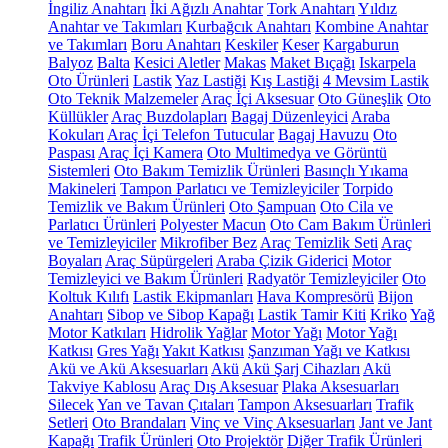
İngiliz Anahtarı
İki Ağızlı Anahtar
Tork Anahtarı
Yıldız
Anahtar ve Takımları
Kurbağcık Anahtarı
Kombine Anahtar
ve Takımları
Boru Anahtarı
Keskiler
Keser
Kargaburun
Balyoz
Balta
Kesici Aletler
Makas
Maket Bıçağı
Iskarpela
Oto Ürünleri
Lastik
Yaz Lastiği
Kış Lastiği
4 Mevsim Lastik
Oto Teknik Malzemeler
Araç İçi Aksesuar
Oto Güneşlik
Oto
Küllükler
Araç Buzdolapları
Bagaj Düzenleyici
Araba
Kokuları
Araç İçi Telefon Tutucular
Bagaj Havuzu
Oto
Paspası
Araç İçi Kamera
Oto Multimedya ve Görüntü
Sistemleri
Oto Bakım Temizlik Ürünleri
Basınçlı Yıkama
Makineleri
Tampon Parlatıcı ve Temizleyiciler
Torpido
Temizlik ve Bakım Ürünleri
Oto Şampuan
Oto Cila ve
Parlatıcı Ürünleri
Polyester Macun
Oto Cam Bakım Ürünleri
ve Temizleyiciler
Mikrofiber Bez
Araç Temizlik Seti
Araç
Boyaları
Araç Süpürgeleri
Araba Çizik Giderici
Motor
Temizleyici ve Bakım Ürünleri
Radyatör Temizleyiciler
Oto
Koltuk Kılıfı
Lastik Ekipmanları
Hava Kompresörü
Bijon
Anahtarı
Sibop ve Sibop Kapağı
Lastik Tamir Kiti
Kriko
Yağ
Motor Katkıları
Hidrolik Yağlar
Motor Yağı
Motor Yağı
Katkısı
Gres Yağı
Yakıt Katkısı
Şanzıman Yağı ve Katkısı
Akü ve Akü Aksesuarları
Akü
Akü Şarj Cihazları
Akü
Takviye Kablosu
Araç Dış Aksesuar
Plaka Aksesuarları
Silecek
Yan ve Tavan Çıtaları
Tampon Aksesuarları
Trafik
Setleri
Oto Brandaları
Vinç ve Vinç Aksesuarları
Jant ve Jant
Kapağı
Trafik Ürünleri
Oto Projektör
Diğer Trafik Ürünleri