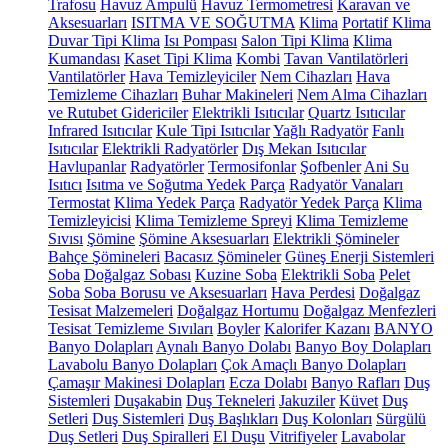
Trafosu
Havuz Ampulü
Havuz Termometresi
Karavan ve
Aksesuarları
ISITMA VE SOĞUTMA
Klima
Portatif Klima
Duvar Tipi Klima
Isı Pompası
Salon Tipi Klima
Klima
Kumandası
Kaset Tipi Klima
Kombi
Tavan Vantilatörleri
Vantilatörler
Hava Temizleyiciler
Nem Cihazları
Hava
Temizleme Cihazları
Buhar Makineleri
Nem Alma Cihazları
ve Rutubet Gidericiler
Elektrikli Isıtıcılar
Quartz Isıtıcılar
Infrared Isıtıcılar
Kule Tipi Isıtıcılar
Yağlı Radyatör
Fanlı
Isıtıcılar
Elektrikli Radyatörler
Dış Mekan Isıtıcılar
Havlupanlar
Radyatörler
Termosifonlar
Şofbenler
Ani Su
Isıtıcı
Isıtma ve Soğutma Yedek Parça
Radyatör Vanaları
Termostat
Klima Yedek Parça
Radyatör Yedek Parça
Klima
Temizleyicisi
Klima Temizleme Spreyi
Klima Temizleme
Sıvısı
Şömine
Şömine Aksesuarları
Elektrikli Şömineler
Bahçe Şömineleri
Bacasız Şömineler
Güneş Enerji Sistemleri
Soba
Doğalgaz Sobası
Kuzine Soba
Elektrikli Soba
Pelet
Soba
Soba Borusu ve Aksesuarları
Hava Perdesi
Doğalgaz
Tesisat Malzemeleri
Doğalgaz Hortumu
Doğalgaz Menfezleri
Tesisat Temizleme Sıvıları
Boyler
Kalorifer Kazanı
BANYO
Banyo Dolapları
Aynalı Banyo Dolabı
Banyo Boy Dolapları
Lavabolu Banyo Dolapları
Çok Amaçlı Banyo Dolapları
Çamaşır Makinesi Dolapları
Ecza Dolabı
Banyo Rafları
Duş
Sistemleri
Duşakabin
Duş Tekneleri
Jakuziler
Küvet
Duş
Setleri
Duş Sistemleri
Duş Başlıkları
Duş Kolonları
Sürgülü
Duş Setleri
Duş Spiralleri
El Duşu
Vitrifiyeler
Lavabolar