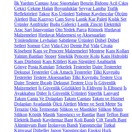
İlk Yardım Çantası
Araç Sigortaları
Benzin Bidonu
Acil Çıkış
Çekici
Çekme Halatı
Boyunluklar
Seyyar Lamba
Trafik
Reflektörleri
Takoz
Kış Ürünleri
Yağmur Kaydırıcılar
Ölçüm
Aletleri
Buz Kazıyıcı
Cam Suyu
Lastik Kar Paleti
Kışlık Set
Ürünler
Antifrizler
Buğu Giderici
Lastik Zinciri
Elektrikli
Araç Şarj İstasyonları
Oto Yedek Parça
Römork
Hırdavat
Malzemeleri
Hırdavat Malzemesi ve Aksesuarları
Yönlendirme Levhaları
Sabitleme Ürünleri
Dübel
Dübel
Setleri
Somun
Çivi
Vida-Çivi
Demir Pul
Vida
Civata
Köşebent
Kapı ve Pencere Malzemeleri
Menteşe
Kapı Kolları
Yalıtım Bantları
Stoper
Sineklik
Pencere Kolu
Kapı Hidroliği
Kapı Dürbünü
Kapı Kilitleri
Kapı Sürgüleri
Anahtarlık
Gönye
Posta Kutuları
Tekerlek
Testereler
Daire Testereler
Dekupaj Testereler
Çok Amaçlı Testereler
Tilki Kuyruğu
Testereler
Testere Aksesuarları
Tilki Kuyruğu Testere Ucu
Daire Testere Bıçağı
Dekupaj Testere Ucu
İş Güvenlik
Malzemeleri
İş Güvenlik Gözlükleri
İş Eldiveni
İş Elbisesi
İş
Ayakkabısı
Diğer İş Güvenlik Ürünleri
Siperlik
Lanyard
Takım Çanta Ve Dolapları
Takım Çantası
Takım ve Hizmet
Dolapları
Avadanlık
Ölçü Aletleri
Metre ve Şerit Metre
Su
Terazisi
Oda Termostatı
Silikon ve Mastikler
Silikon
Mum
Silikon
Köpük
Mastik
Yapıştırıcı ve Bantlar
Bant
Teflon Bant
Elektrik Bandı
Kaydırmaz Bant
Koli Bandı
Çift Taraflı Bant
Alüminyum Bant
İzolasyon Bandı
Yapıştırıcılar
Tutkal
Kimyasal Dübeller
Japon Yapıştırıcıları
Epoksi
Hızlı