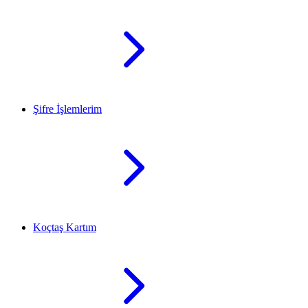
Şifre İşlemlerim
Koçtaş Kartım