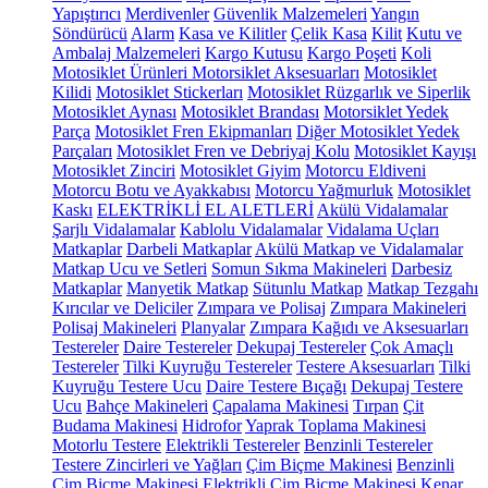
Yapıştırıcı
Merdivenler
Güvenlik Malzemeleri
Yangın
Söndürücü
Alarm
Kasa ve Kilitler
Çelik Kasa
Kilit
Kutu ve
Ambalaj Malzemeleri
Kargo Kutusu
Kargo Poşeti
Koli
Motosiklet Ürünleri
Motorsiklet Aksesuarları
Motosiklet
Kilidi
Motosiklet Stickerları
Motosiklet Rüzgarlık ve Siperlik
Motosiklet Aynası
Motosiklet Brandası
Motorsiklet Yedek
Parça
Motosiklet Fren Ekipmanları
Diğer Motosiklet Yedek
Parçaları
Motosiklet Fren ve Debriyaj Kolu
Motosiklet Kayışı
Motosiklet Zinciri
Motosiklet Giyim
Motorcu Eldiveni
Motorcu Botu ve Ayakkabısı
Motorcu Yağmurluk
Motosiklet
Kaskı
ELEKTRİKLİ EL ALETLERİ
Akülü Vidalamalar
Şarjlı Vidalamalar
Kablolu Vidalamalar
Vidalama Uçları
Matkaplar
Darbeli Matkaplar
Akülü Matkap ve Vidalamalar
Matkap Ucu ve Setleri
Somun Sıkma Makineleri
Darbesiz
Matkaplar
Manyetik Matkap
Sütunlu Matkap
Matkap Tezgahı
Kırıcılar ve Deliciler
Zımpara ve Polisaj
Zımpara Makineleri
Polisaj Makineleri
Planyalar
Zımpara Kağıdı ve Aksesuarları
Testereler
Daire Testereler
Dekupaj Testereler
Çok Amaçlı
Testereler
Tilki Kuyruğu Testereler
Testere Aksesuarları
Tilki
Kuyruğu Testere Ucu
Daire Testere Bıçağı
Dekupaj Testere
Ucu
Bahçe Makineleri
Çapalama Makinesi
Tırpan
Çit
Budama Makinesi
Hidrofor
Yaprak Toplama Makinesi
Motorlu Testere
Elektrikli Testereler
Benzinli Testereler
Testere Zincirleri ve Yağları
Çim Biçme Makinesi
Benzinli
Çim Biçme Makinesi
Elektrikli Çim Biçme Makinesi
Kenar