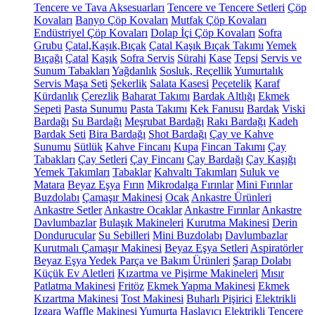
Tencere ve Tava Aksesuarları
Tencere ve Tencere Setleri
Çöp
Kovaları
Banyo Çöp Kovaları
Mutfak Çöp Kovaları
Endüstriyel Çöp Kovaları
Dolap İçi Çöp Kovaları
Sofra
Grubu
Çatal,Kaşık,Bıçak
Çatal Kaşık Bıçak Takımı
Yemek
Bıçağı
Çatal
Kaşık
Sofra Servis
Sürahi
Kase
Tepsi
Servis ve
Sunum Tabakları
Yağdanlık
Sosluk, Reçellik
Yumurtalık
Servis Maşa Seti
Şekerlik
Salata Kasesi
Peçetelik
Karaf
Kürdanlık
Çerezlik
Baharat Takımı
Bardak Altlığı
Ekmek
Sepeti
Pasta Sunumu
Pasta Takımı
Kek Fanusu
Bardak
Viski
Bardağı
Su Bardağı
Meşrubat Bardağı
Rakı Bardağı
Kadeh
Bardak Seti
Bira Bardağı
Shot Bardağı
Çay ve Kahve
Sunumu
Sütlük
Kahve Fincanı
Kupa
Fincan Takımı
Çay
Tabakları
Çay Setleri
Çay Fincanı
Çay Bardağı
Çay Kaşığı
Yemek Takımları
Tabaklar
Kahvaltı Takımları
Suluk ve
Matara
Beyaz Eşya
Fırın
Mikrodalga Fırınlar
Mini Fırınlar
Buzdolabı
Çamaşır Makinesi
Ocak
Ankastre Ürünleri
Ankastre Setler
Ankastre Ocaklar
Ankastre Fırınlar
Ankastre
Davlumbazlar
Bulaşık Makineleri
Kurutma Makinesi
Derin
Dondurucular
Su Sebilleri
Mini Buzdolabı
Davlumbazlar
Kurutmalı Çamaşır Makinesi
Beyaz Eşya Setleri
Aspiratörler
Beyaz Eşya Yedek Parça ve Bakım Ürünleri
Şarap Dolabı
Küçük Ev Aletleri
Kızartma ve Pişirme Makineleri
Mısır
Patlatma Makinesi
Fritöz
Ekmek Yapma Makinesi
Ekmek
Kızartma Makinesi
Tost Makinesi
Buharlı Pişirici
Elektrikli
Izgara
Waffle Makinesi
Yumurta Haşlayıcı
Elektrikli Tencere