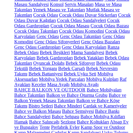
Masası Sandalyesi
Konsol
Servis Masaları
Masa ve Masa
Takımları
Yemek Masası ve Takımları
Mutfak Masası ve
Takımları
Çocuk Odası
Çocuk Odası Duvar Stickerları
Çocuk
Odası Duvar Kağıtları
Çocuk Odası Sandalyeleri
Çocuk
Odası Gardıropları
Çocuk Odası Masası
Çocuk Odası Bazası
Çocuk Odası Takımları
Çocuk Odası Komodini
Çocuk Odası
Karyolaları
Genç Odası
Genç Odası Takımları
Genç Odası
Komodini
Genç Odası Şifonyerleri
Genç Odası Bazaları
Genç Odası Gardıropları
Genç Odası Karyolaları
Ranza
Bebek Odası
Bebek Beşikleri
Mama Sandalyesi
Bebek
Karyolaları
Bebek Gardıropları
Bebek Yatakları
Bebek Odası
Takımları
Oyuncak Dolabı
Bebek Şifonyer
Bebek Odası
Tekstili
Bebek Yorganı
Bebek Çarşafı
Bebek Nevresim
Takımı
Bebek Battaniyesi
Bebek Uyku Seti
Mobilya
Aksesuarları
Mobilya Yedek Parçaları
Mobilya Kulpları
Raf
Ayakları
Keçeler
Masa Ayağı
Mobilya Ayağı
BAHÇE,BALKON VE OUTDOOR
Bahçe Mobilyaları
Bahçe Takımları
Balkon ve Bahçe Oturma Grubu
Bahçe ve
Balkon Yemek Masası Takımları
Balkon ve Bahçe Köşe
Takımı
Bistro Setleri
Bahçe Minderi
Çardak ve Kameriyeler
Bahçe ve Balkon Masası
Bahçe Şemsiyesi
Bahçe Bankı
Bahçe Sandalyeleri
Bahçe Sehpası
Bahçe Mobilya Kılıfları
Hamak
Bahçe Salıncağı
Şezlong
Bahçe Koltukları
Ahşap Ev
ve Bungalov
Tente
Prefabrik Evler
Kamp Spor ve Outdoor
Kamp Malzemeleri
Çadırlar
Kamp Sandalyesi
Uyku Tulumu