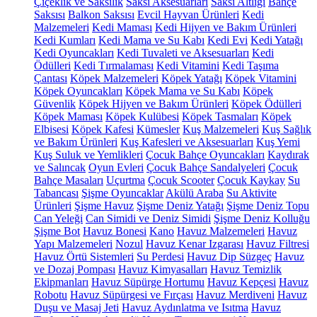
Çiçeklik ve Saksılık
Saksı Aksesuarları
Saksı Altlığı
Bahçe
Saksısı
Balkon Saksısı
Evcil Hayvan Ürünleri
Kedi
Malzemeleri
Kedi Maması
Kedi Hijyen ve Bakım Ürünleri
Kedi Kumları
Kedi Mama ve Su Kabı
Kedi Evi
Kedi Yatağı
Kedi Oyuncakları
Kedi Tuvaleti ve Aksesuarları
Kedi
Ödülleri
Kedi Tırmalaması
Kedi Vitamini
Kedi Taşıma
Çantası
Köpek Malzemeleri
Köpek Yatağı
Köpek Vitamini
Köpek Oyuncakları
Köpek Mama ve Su Kabı
Köpek
Güvenlik
Köpek Hijyen ve Bakım Ürünleri
Köpek Ödülleri
Köpek Maması
Köpek Kulübesi
Köpek Tasmaları
Köpek
Elbisesi
Köpek Kafesi
Kümesler
Kuş Malzemeleri
Kuş Sağlık
ve Bakım Ürünleri
Kuş Kafesleri ve Aksesuarları
Kuş Yemi
Kuş Suluk ve Yemlikleri
Çocuk Bahçe Oyuncakları
Kaydırak
ve Salıncak
Oyun Evleri
Çocuk Bahçe Sandalyeleri
Çocuk
Bahçe Masaları
Uçurtma
Çocuk Scooter
Çocuk Kaykay
Su
Tabancası
Şişme Oyuncaklar
Akülü Araba
Su Aktivite
Ürünleri
Şişme Havuz
Şişme Deniz Yatağı
Şişme Deniz Topu
Can Yeleği
Can Simidi ve Deniz Simidi
Şişme Deniz Kolluğu
Şişme Bot
Havuz Bonesi
Kano
Havuz Malzemeleri
Havuz
Yapı Malzemeleri
Nozul
Havuz Kenar Izgarası
Havuz Filtresi
Havuz Örtü Sistemleri
Su Perdesi
Havuz Dip Süzgeç
Havuz
ve Dozaj Pompası
Havuz Kimyasalları
Havuz Temizlik
Ekipmanları
Havuz Süpürge Hortumu
Havuz Kepçesi
Havuz
Robotu
Havuz Süpürgesi ve Fırçası
Havuz Merdiveni
Havuz
Duşu ve Masaj Jeti
Havuz Aydınlatma ve Isıtma
Havuz