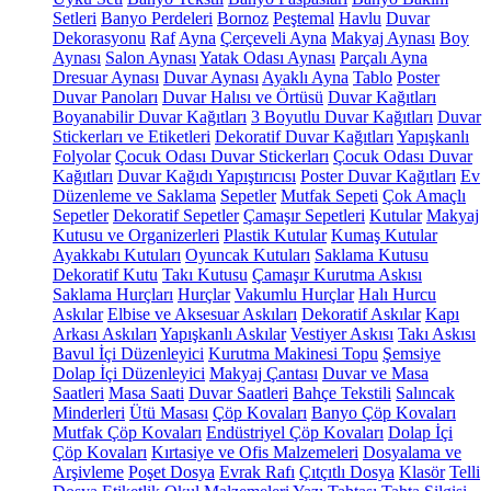
Setleri
Banyo Perdeleri
Bornoz
Peştemal
Havlu
Duvar
Dekorasyonu
Raf
Ayna
Çerçeveli Ayna
Makyaj Aynası
Boy
Aynası
Salon Aynası
Yatak Odası Aynası
Parçalı Ayna
Dresuar Aynası
Duvar Aynası
Ayaklı Ayna
Tablo
Poster
Duvar Panoları
Duvar Halısı ve Örtüsü
Duvar Kağıtları
Boyanabilir Duvar Kağıtları
3 Boyutlu Duvar Kağıtları
Duvar
Stickerları ve Etiketleri
Dekoratif Duvar Kağıtları
Yapışkanlı
Folyolar
Çocuk Odası Duvar Stickerları
Çocuk Odası Duvar
Kağıtları
Duvar Kağıdı Yapıştırıcısı
Poster Duvar Kağıtları
Ev
Düzenleme ve Saklama
Sepetler
Mutfak Sepeti
Çok Amaçlı
Sepetler
Dekoratif Sepetler
Çamaşır Sepetleri
Kutular
Makyaj
Kutusu ve Organizerleri
Plastik Kutular
Kumaş Kutular
Ayakkabı Kutuları
Oyuncak Kutuları
Saklama Kutusu
Dekoratif Kutu
Takı Kutusu
Çamaşır Kurutma Askısı
Saklama Hurçları
Hurçlar
Vakumlu Hurçlar
Halı Hurcu
Askılar
Elbise ve Aksesuar Askıları
Dekoratif Askılar
Kapı
Arkası Askıları
Yapışkanlı Askılar
Vestiyer Askısı
Takı Askısı
Bavul İçi Düzenleyici
Kurutma Makinesi Topu
Şemsiye
Dolap İçi Düzenleyici
Makyaj Çantası
Duvar ve Masa
Saatleri
Masa Saati
Duvar Saatleri
Bahçe Tekstili
Salıncak
Minderleri
Ütü Masası
Çöp Kovaları
Banyo Çöp Kovaları
Mutfak Çöp Kovaları
Endüstriyel Çöp Kovaları
Dolap İçi
Çöp Kovaları
Kırtasiye ve Ofis Malzemeleri
Dosyalama ve
Arşivleme
Poşet Dosya
Evrak Rafı
Çıtçıtlı Dosya
Klasör
Telli