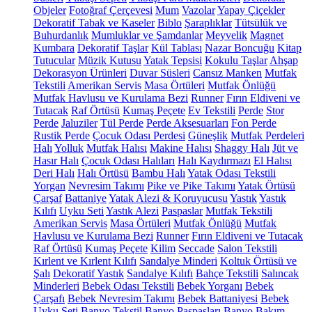
Objeler
Fotoğraf Çerçevesi
Mum
Vazolar
Yapay Çiçekler
Dekoratif Tabak ve Kaseler
Biblo
Şaraplıklar
Tütsülük ve
Buhurdanlık
Mumluklar ve Şamdanlar
Meyvelik
Magnet
Kumbara
Dekoratif Taşlar
Kül Tablası
Nazar Boncuğu
Kitap
Tutucular
Müzik Kutusu
Yatak Tepsisi
Kokulu Taşlar
Ahşap
Dekorasyon Ürünleri
Duvar Süsleri
Cansız Manken
Mutfak
Tekstili
Amerikan Servis
Masa Örtüleri
Mutfak Önlüğü
Mutfak Havlusu ve Kurulama Bezi
Runner
Fırın Eldiveni ve
Tutacak
Raf Örtüsü
Kumaş Peçete
Ev Tekstili
Perde
Stor
Perde
Jaluziler
Tül Perde
Perde Aksesuarları
Fon Perde
Rustik Perde
Çocuk Odası Perdesi
Güneşlik
Mutfak Perdeleri
Halı
Yolluk
Mutfak Halısı
Makine Halısı
Shaggy Halı
Jüt ve
Hasır Halı
Çocuk Odası Halıları
Halı Kaydırmazı
El Halısı
Deri Halı
Halı Örtüsü
Bambu Halı
Yatak Odası Tekstili
Yorgan
Nevresim Takımı
Pike ve Pike Takımı
Yatak Örtüsü
Çarşaf
Battaniye
Yatak Alezi & Koruyucusu
Yastık
Yastık
Kılıfı
Uyku Seti
Yastık Alezi
Paspaslar
Mutfak Tekstili
Amerikan Servis
Masa Örtüleri
Mutfak Önlüğü
Mutfak
Havlusu ve Kurulama Bezi
Runner
Fırın Eldiveni ve Tutacak
Raf Örtüsü
Kumaş Peçete
Kilim
Seccade
Salon Tekstili
Kırlent ve Kırlent Kılıfı
Sandalye Minderi
Koltuk Örtüsü ve
Şalı
Dekoratif Yastık
Sandalye Kılıfı
Bahçe Tekstili
Salıncak
Minderleri
Bebek Odası Tekstili
Bebek Yorganı
Bebek
Çarşafı
Bebek Nevresim Takımı
Bebek Battaniyesi
Bebek
Uyku Seti
Banyo Tekstil
Banyo Paspasları
Banyo Bakım