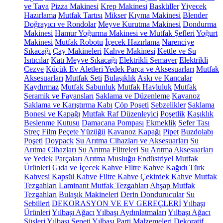
ve Tava
Pizza Makinesi
Krep Makinesi
Basküller
Yiyecek
Hazırlama
Mutfak Tartısı
Mikser
Kıyma Makinesi
Blender
Doğrayıcı ve Rondolar
Meyve Kurutma Makinesi
Dondurma
Makinesi
Hamur Yoğurma Makinesi ve Mutfak Şefleri
Yoğurt
Makinesi
Mutfak Robotu
İçecek Hazırlama
Narenciye
Sıkacağı
Çay Makineleri
Kahve Makinesi
Kettle ve Su
Isıtıcılar
Katı Meyve Sıkacağı
Elektrikli Semaver
Elektrikli
Cezve
Küçük Ev Aletleri Yedek Parça ve Aksesuarları
Mutfak
Aksesuarları
Mutfak Seti
Bulaşıklık
Askı ve Kancalar
Kaydırmaz
Mutfak Sabunluk
Mutfak Havluluk
Mutfak
Seramik ve Fayansları
Saklama ve Düzenleme
Kavanoz
Saklama ve Karıştırma Kabı
Çöp Poşeti
Sebzelikler
Saklama
Bonesi ve Kapağı
Mutfak Raf Düzenleyici
Poşetlik
Kaşıklık
Beslenme Kutusu
Damacana Pompası
Ekmeklik
Sefer Tası
Streç Film
Peçete Yüzüğü
Kavanoz Kapağı
Pipet
Buzdolabı
Poşeti
Doypack
Su Arıtma Cihazları ve Aksesuarları
Su
Arıtma Cihazları
Su Arıtma Filtreleri
Su Arıtma Aksesuarları
ve Yedek Parçaları
Arıtma Musluğu
Endüstriyel Mutfak
Ürünleri
Gıda ve İçecek
Kahve
Filtre Kahve Kağıdı
Türk
Kahvesi
Kapsül Kahve
Filtre Kahve
Çekirdek Kahve
Mutfak
Tezgahları
Laminant Mutfak Tezgahları
Ahşap Mutfak
Tezgahları
Bulaşık Makineleri
Derin Dondurucular
Su
Sebilleri
DEKORASYON VE EV GEREÇLERİ
Yılbaşı
Ürünleri
Yılbaşı Ağacı
Yılbaşı Aydınlatmaları
Yılbaşı Ağacı
Süsleri
Yılbaşı Sepeti
Yılbaşı Parti Malzemeleri
Dekoratif