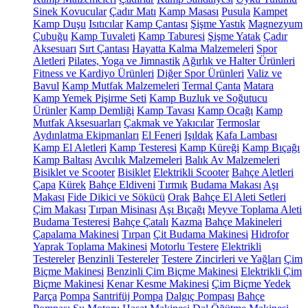
Sinek Kovucular
Çadır Matı
Kamp Masası
Pusula
Kampet
Kamp Duşu
Isıtıcılar
Kamp Çantası
Şişme Yastık
Magnezyum
Çubuğu
Kamp Tuvaleti
Kamp Taburesi
Şişme Yatak
Çadır
Aksesuarı
Sırt Çantası
Hayatta Kalma Malzemeleri
Spor
Aletleri
Pilates, Yoga ve Jimnastik
Ağırlık ve Halter Ürünleri
Fitness ve Kardiyo Ürünleri
Diğer Spor Ürünleri
Valiz ve
Bavul
Kamp Mutfak Malzemeleri
Termal Çanta
Matara
Kamp Yemek Pişirme Seti
Kamp Buzluk ve Soğutucu
Ürünler
Kamp Demliği
Kamp Tavası
Kamp Ocağı
Kamp
Mutfak Aksesuarları
Çakmak ve Yakıcılar
Termoslar
Aydınlatma Ekipmanları
El Feneri
Işıldak
Kafa Lambası
Kamp El Aletleri
Kamp Testeresi
Kamp Küreği
Kamp Bıçağı
Kamp Baltası
Avcılık Malzemeleri
Balık Av Malzemeleri
Bisiklet ve Scooter
Bisiklet
Elektrikli Scooter
Bahçe Aletleri
Çapa
Kürek
Bahçe Eldiveni
Tırmık
Budama Makası
Aşı
Makası
Fide Dikici ve Sökücü
Orak
Bahçe El Aleti Setleri
Çim Makası
Tırpan Misinası
Aşı Bıçağı
Meyve Toplama Aleti
Budama Testeresi
Bahçe Çatalı
Kazma
Bahçe Makineleri
Çapalama Makinesi
Tırpan
Çit Budama Makinesi
Hidrofor
Yaprak Toplama Makinesi
Motorlu Testere
Elektrikli
Testereler
Benzinli Testereler
Testere Zincirleri ve Yağları
Çim
Biçme Makinesi
Benzinli Çim Biçme Makinesi
Elektrikli Çim
Biçme Makinesi
Kenar Kesme Makinesi
Çim Biçme Yedek
Parça
Pompa
Santrifüj Pompa
Dalgıç Pompası
Bahçe