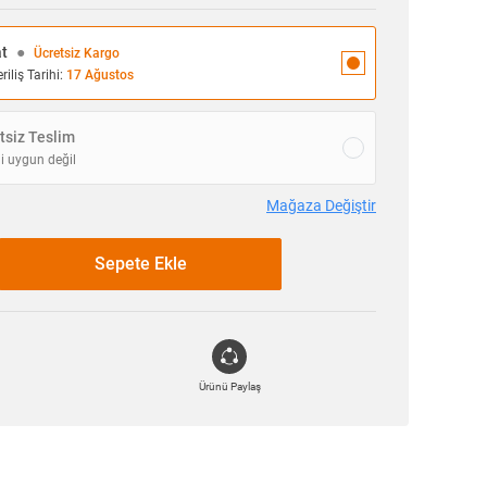
at
●
Ücretsiz Kargo
iliş Tarihi:
17 Ağustos
siz Teslim
i uygun değil
Mağaza Değiştir
Sepete Ekle
Ürünü Paylaş