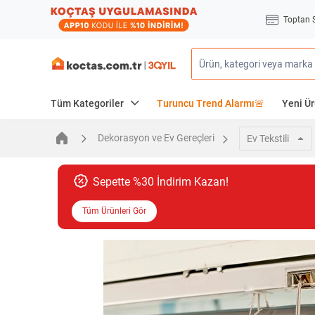
Toptan 
Tüm Kategoriler
Turuncu Trend Alarmı🚨
Yeni Ür
Dekorasyon ve Ev Gereçleri
Ev Tekstili
Sepette %30 İndirim Kazan!
Tüm Ürünleri Gör