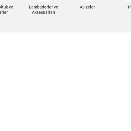
oltuk ve
Lambaderler ve
Avizeler
P
erler
Aksesuarları