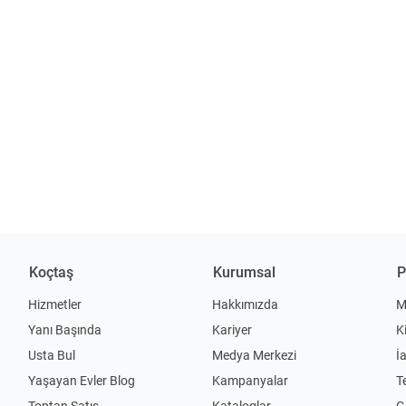
Koçtaş
Kurumsal
P
Hizmetler
Hakkımızda
M
Yanı Başında
Kariyer
K
Usta Bul
Medya Merkezi
İ
Yaşayan Evler Blog
Kampanyalar
T