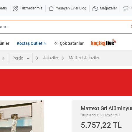
Satış
Hizmetlerimiz
Yaşayan Evler Blog
Mağazalar
ünler
Koçtaş Outlet ⭐
Çok Satanlar
Jaluziler
Mattext Jaluziler
Perde
Mattext
Gri Alüminyu
Ürün Kodu: 5002527751
5.757,22 TL