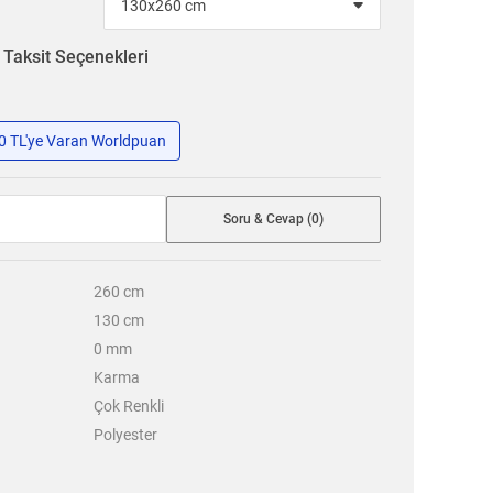
n
Taksit Seçenekleri
50 TL'ye Varan Worldpuan
Soru & Cevap (0)
260
cm
130
cm
0
mm
Karma
Çok Renkli
Polyester