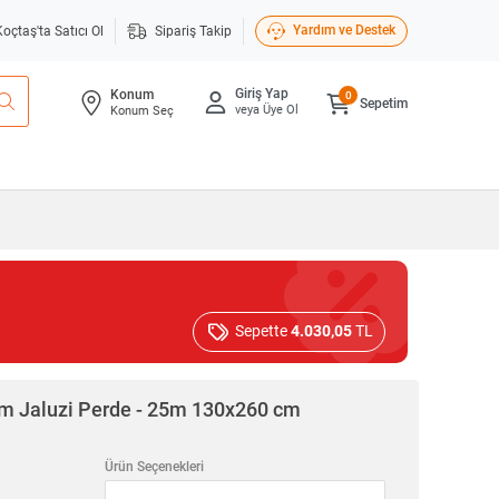
Yardım ve Destek
Koçtaş'ta Satıcı Ol
Sipariş Takip
Giriş Yap
Konum
0
Sepetim
veya Üye Ol
Konum Seç
Sepette
4.030,05
TL
m Jaluzi Perde - 25m 130x260 cm
Ürün Seçenekleri