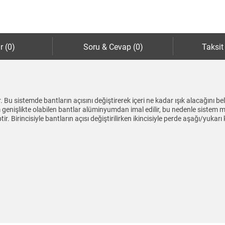
r (0)
Soru & Cevap (0)
Taksit
ir. Bu sistemde bantların açısını değiştirerek içeri ne kadar ışık alacağını 
genişlikte olabilen bantlar alüminyumdan imal edilir, bu nedenle sistem met
ir. Birincisiyle bantların açısı değiştirilirken ikincisiyle perde aşağı/yukarı