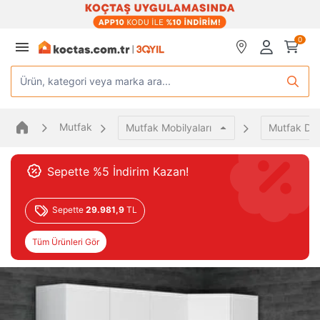
0
Ürün, kategori veya marka ara...
Mutfak
Mutfak Mobilyaları
Mutfak Dol
Sepette %5 İndirim Kazan!
Sepette
29.981,9
TL
Tüm Ürünleri Gör