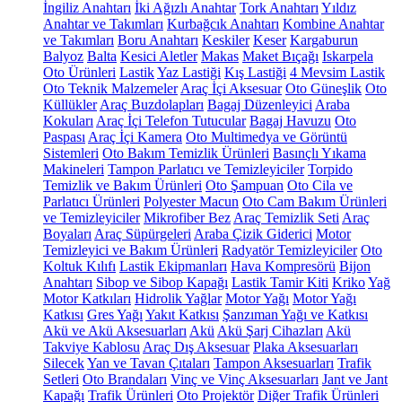
İngiliz Anahtarı
İki Ağızlı Anahtar
Tork Anahtarı
Yıldız
Anahtar ve Takımları
Kurbağcık Anahtarı
Kombine Anahtar
ve Takımları
Boru Anahtarı
Keskiler
Keser
Kargaburun
Balyoz
Balta
Kesici Aletler
Makas
Maket Bıçağı
Iskarpela
Oto Ürünleri
Lastik
Yaz Lastiği
Kış Lastiği
4 Mevsim Lastik
Oto Teknik Malzemeler
Araç İçi Aksesuar
Oto Güneşlik
Oto
Küllükler
Araç Buzdolapları
Bagaj Düzenleyici
Araba
Kokuları
Araç İçi Telefon Tutucular
Bagaj Havuzu
Oto
Paspası
Araç İçi Kamera
Oto Multimedya ve Görüntü
Sistemleri
Oto Bakım Temizlik Ürünleri
Basınçlı Yıkama
Makineleri
Tampon Parlatıcı ve Temizleyiciler
Torpido
Temizlik ve Bakım Ürünleri
Oto Şampuan
Oto Cila ve
Parlatıcı Ürünleri
Polyester Macun
Oto Cam Bakım Ürünleri
ve Temizleyiciler
Mikrofiber Bez
Araç Temizlik Seti
Araç
Boyaları
Araç Süpürgeleri
Araba Çizik Giderici
Motor
Temizleyici ve Bakım Ürünleri
Radyatör Temizleyiciler
Oto
Koltuk Kılıfı
Lastik Ekipmanları
Hava Kompresörü
Bijon
Anahtarı
Sibop ve Sibop Kapağı
Lastik Tamir Kiti
Kriko
Yağ
Motor Katkıları
Hidrolik Yağlar
Motor Yağı
Motor Yağı
Katkısı
Gres Yağı
Yakıt Katkısı
Şanzıman Yağı ve Katkısı
Akü ve Akü Aksesuarları
Akü
Akü Şarj Cihazları
Akü
Takviye Kablosu
Araç Dış Aksesuar
Plaka Aksesuarları
Silecek
Yan ve Tavan Çıtaları
Tampon Aksesuarları
Trafik
Setleri
Oto Brandaları
Vinç ve Vinç Aksesuarları
Jant ve Jant
Kapağı
Trafik Ürünleri
Oto Projektör
Diğer Trafik Ürünleri