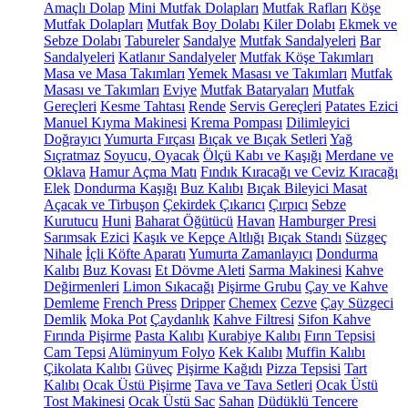
Amaçlı Dolap
Mini Mutfak Dolapları
Mutfak Rafları
Köşe
Mutfak Dolapları
Mutfak Boy Dolabı
Kiler Dolabı
Ekmek ve
Sebze Dolabı
Tabureler
Sandalye
Mutfak Sandalyeleri
Bar
Sandalyeleri
Katlanır Sandalyeler
Mutfak Köşe Takımları
Masa ve Masa Takımları
Yemek Masası ve Takımları
Mutfak
Masası ve Takımları
Eviye
Mutfak Bataryaları
Mutfak
Gereçleri
Kesme Tahtası
Rende
Servis Gereçleri
Patates Ezici
Manuel Kıyma Makinesi
Krema Pompası
Dilimleyici
Doğrayıcı
Yumurta Fırçası
Bıçak ve Bıçak Setleri
Yağ
Sıçratmaz
Soyucu, Oyacak
Ölçü Kabı ve Kaşığı
Merdane ve
Oklava
Hamur Açma Matı
Fındık Kıracağı ve Ceviz Kıracağı
Elek
Dondurma Kaşığı
Buz Kalıbı
Bıçak Bileyici Masat
Açacak ve Tirbuşon
Çekirdek Çıkarıcı
Çırpıcı
Sebze
Kurutucu
Huni
Baharat Öğütücü
Havan
Hamburger Presi
Sarımsak Ezici
Kaşık ve Kepçe Altlığı
Bıçak Standı
Süzgeç
Nihale
İçli Köfte Aparatı
Yumurta Zamanlayıcı
Dondurma
Kalıbı
Buz Kovası
Et Dövme Aleti
Sarma Makinesi
Kahve
Değirmenleri
Limon Sıkacağı
Pişirme Grubu
Çay ve Kahve
Demleme
French Press
Dripper
Chemex
Cezve
Çay Süzgeci
Demlik
Moka Pot
Çaydanlık
Kahve Filtresi
Sifon Kahve
Fırında Pişirme
Pasta Kalıbı
Kurabiye Kalıbı
Fırın Tepsisi
Cam Tepsi
Alüminyum Folyo
Kek Kalıbı
Muffin Kalıbı
Çikolata Kalıbı
Güveç
Pişirme Kağıdı
Pizza Tepsisi
Tart
Kalıbı
Ocak Üstü Pişirme
Tava ve Tava Setleri
Ocak Üstü
Tost Makinesi
Ocak Üstü Sac
Sahan
Düdüklü Tencere