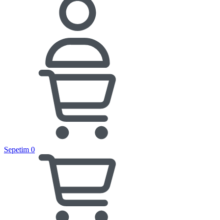
Sepetim
0