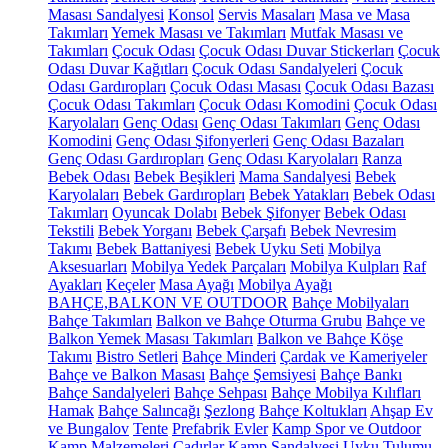
Masası Sandalyesi
Konsol
Servis Masaları
Masa ve Masa
Takımları
Yemek Masası ve Takımları
Mutfak Masası ve
Takımları
Çocuk Odası
Çocuk Odası Duvar Stickerları
Çocuk
Odası Duvar Kağıtları
Çocuk Odası Sandalyeleri
Çocuk
Odası Gardıropları
Çocuk Odası Masası
Çocuk Odası Bazası
Çocuk Odası Takımları
Çocuk Odası Komodini
Çocuk Odası
Karyolaları
Genç Odası
Genç Odası Takımları
Genç Odası
Komodini
Genç Odası Şifonyerleri
Genç Odası Bazaları
Genç Odası Gardıropları
Genç Odası Karyolaları
Ranza
Bebek Odası
Bebek Beşikleri
Mama Sandalyesi
Bebek
Karyolaları
Bebek Gardıropları
Bebek Yatakları
Bebek Odası
Takımları
Oyuncak Dolabı
Bebek Şifonyer
Bebek Odası
Tekstili
Bebek Yorganı
Bebek Çarşafı
Bebek Nevresim
Takımı
Bebek Battaniyesi
Bebek Uyku Seti
Mobilya
Aksesuarları
Mobilya Yedek Parçaları
Mobilya Kulpları
Raf
Ayakları
Keçeler
Masa Ayağı
Mobilya Ayağı
BAHÇE,BALKON VE OUTDOOR
Bahçe Mobilyaları
Bahçe Takımları
Balkon ve Bahçe Oturma Grubu
Bahçe ve
Balkon Yemek Masası Takımları
Balkon ve Bahçe Köşe
Takımı
Bistro Setleri
Bahçe Minderi
Çardak ve Kameriyeler
Bahçe ve Balkon Masası
Bahçe Şemsiyesi
Bahçe Bankı
Bahçe Sandalyeleri
Bahçe Sehpası
Bahçe Mobilya Kılıfları
Hamak
Bahçe Salıncağı
Şezlong
Bahçe Koltukları
Ahşap Ev
ve Bungalov
Tente
Prefabrik Evler
Kamp Spor ve Outdoor
Kamp Malzemeleri
Çadırlar
Kamp Sandalyesi
Uyku Tulumu