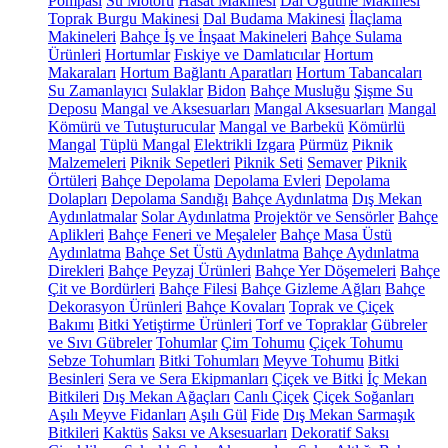
Pompası
Su Motoru
Hasat Makinesi
Dal Öğütme Makinesi
Toprak Burgu Makinesi
Dal Budama Makinesi
İlaçlama
Makineleri
Bahçe İş ve İnşaat Makineleri
Bahçe Sulama
Ürünleri
Hortumlar
Fıskiye ve Damlatıcılar
Hortum
Makaraları
Hortum Bağlantı Aparatları
Hortum Tabancaları
Su Zamanlayıcı
Sulaklar
Bidon
Bahçe Musluğu
Şişme Su
Deposu
Mangal ve Aksesuarları
Mangal Aksesuarları
Mangal
Kömürü ve Tutuşturucular
Mangal ve Barbekü
Kömürlü
Mangal
Tüplü Mangal
Elektrikli Izgara
Pürmüz
Piknik
Malzemeleri
Piknik Sepetleri
Piknik Seti
Semaver
Piknik
Örtüleri
Bahçe Depolama
Depolama Evleri
Depolama
Dolapları
Depolama Sandığı
Bahçe Aydınlatma
Dış Mekan
Aydınlatmalar
Solar Aydınlatma
Projektör ve Sensörler
Bahçe
Aplikleri
Bahçe Feneri ve Meşaleler
Bahçe Masa Üstü
Aydınlatma
Bahçe Set Üstü Aydınlatma
Bahçe Aydınlatma
Direkleri
Bahçe Peyzaj Ürünleri
Bahçe Yer Döşemeleri
Bahçe
Çit ve Bordürleri
Bahçe Filesi
Bahçe Gizleme Ağları
Bahçe
Dekorasyon Ürünleri
Bahçe Kovaları
Toprak ve Çiçek
Bakımı
Bitki Yetiştirme Ürünleri
Torf ve Topraklar
Gübreler
ve Sıvı Gübreler
Tohumlar
Çim Tohumu
Çiçek Tohumu
Sebze Tohumları
Bitki Tohumları
Meyve Tohumu
Bitki
Besinleri
Sera ve Sera Ekipmanları
Çiçek ve Bitki
İç Mekan
Bitkileri
Dış Mekan Ağaçları
Canlı Çiçek
Çiçek Soğanları
Aşılı Meyve Fidanları
Aşılı Gül
Fide
Dış Mekan Sarmaşık
Bitkileri
Kaktüs
Saksı ve Aksesuarları
Dekoratif Saksı