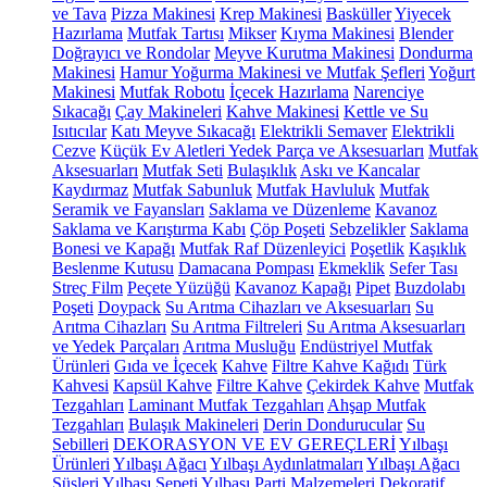
ve Tava
Pizza Makinesi
Krep Makinesi
Basküller
Yiyecek
Hazırlama
Mutfak Tartısı
Mikser
Kıyma Makinesi
Blender
Doğrayıcı ve Rondolar
Meyve Kurutma Makinesi
Dondurma
Makinesi
Hamur Yoğurma Makinesi ve Mutfak Şefleri
Yoğurt
Makinesi
Mutfak Robotu
İçecek Hazırlama
Narenciye
Sıkacağı
Çay Makineleri
Kahve Makinesi
Kettle ve Su
Isıtıcılar
Katı Meyve Sıkacağı
Elektrikli Semaver
Elektrikli
Cezve
Küçük Ev Aletleri Yedek Parça ve Aksesuarları
Mutfak
Aksesuarları
Mutfak Seti
Bulaşıklık
Askı ve Kancalar
Kaydırmaz
Mutfak Sabunluk
Mutfak Havluluk
Mutfak
Seramik ve Fayansları
Saklama ve Düzenleme
Kavanoz
Saklama ve Karıştırma Kabı
Çöp Poşeti
Sebzelikler
Saklama
Bonesi ve Kapağı
Mutfak Raf Düzenleyici
Poşetlik
Kaşıklık
Beslenme Kutusu
Damacana Pompası
Ekmeklik
Sefer Tası
Streç Film
Peçete Yüzüğü
Kavanoz Kapağı
Pipet
Buzdolabı
Poşeti
Doypack
Su Arıtma Cihazları ve Aksesuarları
Su
Arıtma Cihazları
Su Arıtma Filtreleri
Su Arıtma Aksesuarları
ve Yedek Parçaları
Arıtma Musluğu
Endüstriyel Mutfak
Ürünleri
Gıda ve İçecek
Kahve
Filtre Kahve Kağıdı
Türk
Kahvesi
Kapsül Kahve
Filtre Kahve
Çekirdek Kahve
Mutfak
Tezgahları
Laminant Mutfak Tezgahları
Ahşap Mutfak
Tezgahları
Bulaşık Makineleri
Derin Dondurucular
Su
Sebilleri
DEKORASYON VE EV GEREÇLERİ
Yılbaşı
Ürünleri
Yılbaşı Ağacı
Yılbaşı Aydınlatmaları
Yılbaşı Ağacı
Süsleri
Yılbaşı Sepeti
Yılbaşı Parti Malzemeleri
Dekoratif