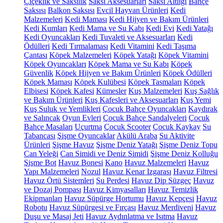
Çiçeklik ve Saksılık
Saksı Aksesuarları
Saksı Altlığı
Bahçe
Saksısı
Balkon Saksısı
Evcil Hayvan Ürünleri
Kedi
Malzemeleri
Kedi Maması
Kedi Hijyen ve Bakım Ürünleri
Kedi Kumları
Kedi Mama ve Su Kabı
Kedi Evi
Kedi Yatağı
Kedi Oyuncakları
Kedi Tuvaleti ve Aksesuarları
Kedi
Ödülleri
Kedi Tırmalaması
Kedi Vitamini
Kedi Taşıma
Çantası
Köpek Malzemeleri
Köpek Yatağı
Köpek Vitamini
Köpek Oyuncakları
Köpek Mama ve Su Kabı
Köpek
Güvenlik
Köpek Hijyen ve Bakım Ürünleri
Köpek Ödülleri
Köpek Maması
Köpek Kulübesi
Köpek Tasmaları
Köpek
Elbisesi
Köpek Kafesi
Kümesler
Kuş Malzemeleri
Kuş Sağlık
ve Bakım Ürünleri
Kuş Kafesleri ve Aksesuarları
Kuş Yemi
Kuş Suluk ve Yemlikleri
Çocuk Bahçe Oyuncakları
Kaydırak
ve Salıncak
Oyun Evleri
Çocuk Bahçe Sandalyeleri
Çocuk
Bahçe Masaları
Uçurtma
Çocuk Scooter
Çocuk Kaykay
Su
Tabancası
Şişme Oyuncaklar
Akülü Araba
Su Aktivite
Ürünleri
Şişme Havuz
Şişme Deniz Yatağı
Şişme Deniz Topu
Can Yeleği
Can Simidi ve Deniz Simidi
Şişme Deniz Kolluğu
Şişme Bot
Havuz Bonesi
Kano
Havuz Malzemeleri
Havuz
Yapı Malzemeleri
Nozul
Havuz Kenar Izgarası
Havuz Filtresi
Havuz Örtü Sistemleri
Su Perdesi
Havuz Dip Süzgeç
Havuz
ve Dozaj Pompası
Havuz Kimyasalları
Havuz Temizlik
Ekipmanları
Havuz Süpürge Hortumu
Havuz Kepçesi
Havuz
Robotu
Havuz Süpürgesi ve Fırçası
Havuz Merdiveni
Havuz
Duşu ve Masaj Jeti
Havuz Aydınlatma ve Isıtma
Havuz