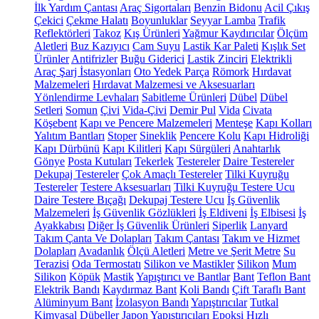
İlk Yardım Çantası
Araç Sigortaları
Benzin Bidonu
Acil Çıkış
Çekici
Çekme Halatı
Boyunluklar
Seyyar Lamba
Trafik
Reflektörleri
Takoz
Kış Ürünleri
Yağmur Kaydırıcılar
Ölçüm
Aletleri
Buz Kazıyıcı
Cam Suyu
Lastik Kar Paleti
Kışlık Set
Ürünler
Antifrizler
Buğu Giderici
Lastik Zinciri
Elektrikli
Araç Şarj İstasyonları
Oto Yedek Parça
Römork
Hırdavat
Malzemeleri
Hırdavat Malzemesi ve Aksesuarları
Yönlendirme Levhaları
Sabitleme Ürünleri
Dübel
Dübel
Setleri
Somun
Çivi
Vida-Çivi
Demir Pul
Vida
Civata
Köşebent
Kapı ve Pencere Malzemeleri
Menteşe
Kapı Kolları
Yalıtım Bantları
Stoper
Sineklik
Pencere Kolu
Kapı Hidroliği
Kapı Dürbünü
Kapı Kilitleri
Kapı Sürgüleri
Anahtarlık
Gönye
Posta Kutuları
Tekerlek
Testereler
Daire Testereler
Dekupaj Testereler
Çok Amaçlı Testereler
Tilki Kuyruğu
Testereler
Testere Aksesuarları
Tilki Kuyruğu Testere Ucu
Daire Testere Bıçağı
Dekupaj Testere Ucu
İş Güvenlik
Malzemeleri
İş Güvenlik Gözlükleri
İş Eldiveni
İş Elbisesi
İş
Ayakkabısı
Diğer İş Güvenlik Ürünleri
Siperlik
Lanyard
Takım Çanta Ve Dolapları
Takım Çantası
Takım ve Hizmet
Dolapları
Avadanlık
Ölçü Aletleri
Metre ve Şerit Metre
Su
Terazisi
Oda Termostatı
Silikon ve Mastikler
Silikon
Mum
Silikon
Köpük
Mastik
Yapıştırıcı ve Bantlar
Bant
Teflon Bant
Elektrik Bandı
Kaydırmaz Bant
Koli Bandı
Çift Taraflı Bant
Alüminyum Bant
İzolasyon Bandı
Yapıştırıcılar
Tutkal
Kimyasal Dübeller
Japon Yapıştırıcıları
Epoksi
Hızlı