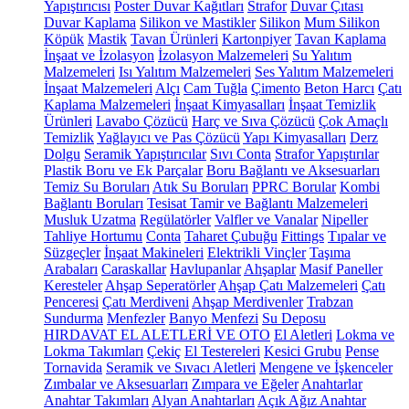
Yapıştırıcısı
Poster Duvar Kağıtları
Strafor
Duvar Çıtası
Duvar Kaplama
Silikon ve Mastikler
Silikon
Mum Silikon
Köpük
Mastik
Tavan Ürünleri
Kartonpiyer
Tavan Kaplama
İnşaat ve İzolasyon
İzolasyon Malzemeleri
Su Yalıtım
Malzemeleri
Isı Yalıtım Malzemeleri
Ses Yalıtım Malzemeleri
İnşaat Malzemeleri
Alçı
Cam Tuğla
Çimento
Beton Harcı
Çatı
Kaplama Malzemeleri
İnşaat Kimyasalları
İnşaat Temizlik
Ürünleri
Lavabo Çözücü
Harç ve Sıva Çözücü
Çok Amaçlı
Temizlik
Yağlayıcı ve Pas Çözücü
Yapı Kimyasalları
Derz
Dolgu
Seramik Yapıştırıcılar
Sıvı Conta
Strafor Yapıştırılar
Plastik Boru ve Ek Parçalar
Boru Bağlantı ve Aksesuarları
Temiz Su Boruları
Atık Su Boruları
PPRC Borular
Kombi
Bağlantı Boruları
Tesisat Tamir ve Bağlantı Malzemeleri
Musluk Uzatma
Regülatörler
Valfler ve Vanalar
Nipeller
Tahliye Hortumu
Conta
Taharet Çubuğu
Fittings
Tıpalar ve
Süzgeçler
İnşaat Makineleri
Elektrikli Vinçler
Taşıma
Arabaları
Caraskallar
Havlupanlar
Ahşaplar
Masif Paneller
Keresteler
Ahşap Seperatörler
Ahşap Çatı Malzemeleri
Çatı
Penceresi
Çatı Merdiveni
Ahşap Merdivenler
Trabzan
Sundurma
Menfezler
Banyo Menfezi
Su Deposu
HIRDAVAT EL ALETLERİ VE OTO
El Aletleri
Lokma ve
Lokma Takımları
Çekiç
El Testereleri
Kesici Grubu
Pense
Tornavida
Seramik ve Sıvacı Aletleri
Mengene ve İşkenceler
Zımbalar ve Aksesuarları
Zımpara ve Eğeler
Anahtarlar
Anahtar Takımları
Alyan Anahtarları
Açık Ağız Anahtar