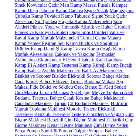
Sinek Kovucular
Çadır Matı
Kamp Masası
Pusula
Kampet
Kamp Duşu
Isıtıcılar
Kamp Çantası
Şişme Yastık
Magnezyum
Çubuğu
Kamp Tuvaleti
Kamp Taburesi
Şişme Yatak
Çadır
Aksesuarı
Sırt Çantası
Hayatta Kalma Malzemeleri
Spor
Aletleri
Pilates, Yoga ve Jimnastik
Ağırlık ve Halter Ürünleri
Fitness ve Kardiyo Ürünleri
Diğer Spor Ürünleri
Valiz ve
Bavul
Kamp Mutfak Malzemeleri
Termal Çanta
Matara
Kamp Yemek Pişirme Seti
Kamp Buzluk ve Soğutucu
Ürünler
Kamp Demliği
Kamp Tavası
Kamp Ocağı
Kamp
Mutfak Aksesuarları
Çakmak ve Yakıcılar
Termoslar
Aydınlatma Ekipmanları
El Feneri
Işıldak
Kafa Lambası
Kamp El Aletleri
Kamp Testeresi
Kamp Küreği
Kamp Bıçağı
Kamp Baltası
Avcılık Malzemeleri
Balık Av Malzemeleri
Bisiklet ve Scooter
Bisiklet
Elektrikli Scooter
Bahçe Aletleri
Çapa
Kürek
Bahçe Eldiveni
Tırmık
Budama Makası
Aşı
Makası
Fide Dikici ve Sökücü
Orak
Bahçe El Aleti Setleri
Çim Makası
Tırpan Misinası
Aşı Bıçağı
Meyve Toplama Aleti
Budama Testeresi
Bahçe Çatalı
Kazma
Bahçe Makineleri
Çapalama Makinesi
Tırpan
Çit Budama Makinesi
Hidrofor
Yaprak Toplama Makinesi
Motorlu Testere
Elektrikli
Testereler
Benzinli Testereler
Testere Zincirleri ve Yağları
Çim
Biçme Makinesi
Benzinli Çim Biçme Makinesi
Elektrikli Çim
Biçme Makinesi
Kenar Kesme Makinesi
Çim Biçme Yedek
Parça
Pompa
Santrifüj Pompa
Dalgıç Pompası
Bahçe