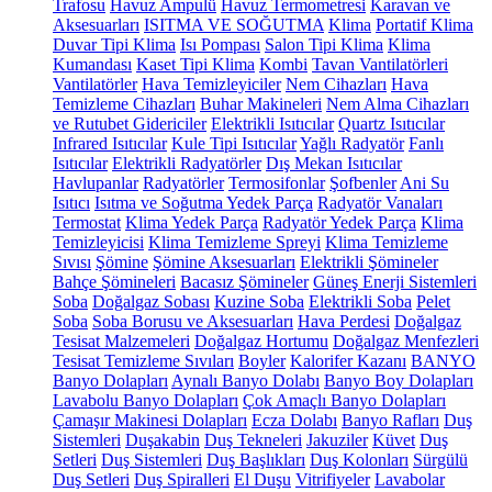
Trafosu
Havuz Ampulü
Havuz Termometresi
Karavan ve
Aksesuarları
ISITMA VE SOĞUTMA
Klima
Portatif Klima
Duvar Tipi Klima
Isı Pompası
Salon Tipi Klima
Klima
Kumandası
Kaset Tipi Klima
Kombi
Tavan Vantilatörleri
Vantilatörler
Hava Temizleyiciler
Nem Cihazları
Hava
Temizleme Cihazları
Buhar Makineleri
Nem Alma Cihazları
ve Rutubet Gidericiler
Elektrikli Isıtıcılar
Quartz Isıtıcılar
Infrared Isıtıcılar
Kule Tipi Isıtıcılar
Yağlı Radyatör
Fanlı
Isıtıcılar
Elektrikli Radyatörler
Dış Mekan Isıtıcılar
Havlupanlar
Radyatörler
Termosifonlar
Şofbenler
Ani Su
Isıtıcı
Isıtma ve Soğutma Yedek Parça
Radyatör Vanaları
Termostat
Klima Yedek Parça
Radyatör Yedek Parça
Klima
Temizleyicisi
Klima Temizleme Spreyi
Klima Temizleme
Sıvısı
Şömine
Şömine Aksesuarları
Elektrikli Şömineler
Bahçe Şömineleri
Bacasız Şömineler
Güneş Enerji Sistemleri
Soba
Doğalgaz Sobası
Kuzine Soba
Elektrikli Soba
Pelet
Soba
Soba Borusu ve Aksesuarları
Hava Perdesi
Doğalgaz
Tesisat Malzemeleri
Doğalgaz Hortumu
Doğalgaz Menfezleri
Tesisat Temizleme Sıvıları
Boyler
Kalorifer Kazanı
BANYO
Banyo Dolapları
Aynalı Banyo Dolabı
Banyo Boy Dolapları
Lavabolu Banyo Dolapları
Çok Amaçlı Banyo Dolapları
Çamaşır Makinesi Dolapları
Ecza Dolabı
Banyo Rafları
Duş
Sistemleri
Duşakabin
Duş Tekneleri
Jakuziler
Küvet
Duş
Setleri
Duş Sistemleri
Duş Başlıkları
Duş Kolonları
Sürgülü
Duş Setleri
Duş Spiralleri
El Duşu
Vitrifiyeler
Lavabolar