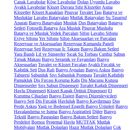
Çanak Lavabolar
Köşe Lavabolar
Dolap Uyumlu Lavabo
Ayaklı Lavabolar
Klozet
Duvara Sıfır Klozetler
Asma
Klozetler
Klozet Kapakları
Pisuvar
Tuvalet Taşı
Batarya ve
Musluklar
Lavabo Bataryaları
Mutfak Bataryaları
Su Tasarruf
Aparatı
Banyo Bataryaları
Musluk
Duş Bataryaları
Batarya
Setleri
Fotoselli Batarya
Ara Musluk
Pisuvar Musluğu
Batarya ve Musluk Yedek Parçaları
Sifon
Lavabo Sifonu
Eviye Sifonu
Yer Sifonu
Sifon Aksesuarları ve Parçaları
Rezervuar ve Aksesuarları
Rezervuar Kumanda Paneli
Rezervuar Seti
Rezervuar İç Takımı
Banyo Bakım Setleri
Yara Bandı
Lif ve Süngerler
Sıcak Su Torbası
Cımbız
Sabun
Tırnak Makası
Banyo Seramik ve Fayansları
Banyo
Aksesuarları
Tuvalet ve Klozet Fırçaları
Ayaklı Fırçalık ve
Kağıtlık Seti
Duş Rafı
Banyo Aynaları
Banyo Askısı
Banyo
Taburesi
Sabunluk
Sıvı Sabunluk Pompası
Tuvalet Kağıtlığı
Pamukluk
Diş Fırçası Koruma Kabı
Diş Macunu Kutusu
Dispenserler
Sıvı Sabun Dispenseri
Tuvalet Kağıdı Dispenseri
Havlu Dispenseri
Klozet Kapak Örtüsü Dispenseri
El
Kurutma Cihazları
Banyo Etajeri
Banyo Düzenleyicileri
Banyo Seti
Diş Fırçalık
Havluluk
Banyo Kaydırmazı
Duş
Perde Askısı
Yaşlı ve Bedensel Engelli Banyo Ürünleri
Banyo
Havalandırma ve Isıtma
Banyo Aspiratörü
Diğer
Banyo
Tekstil
Banyo Paspasları
Banyo Bakım Setleri
Banyo
Perdeleri
Bornoz
Peştemal
Havlu
MUTFAK
Mutfak
Mobilyaları
Mutfak Dolapları
Hazır Mutfak Dolapları
Çok