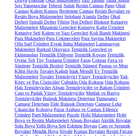
Dosya
Etiketlik
Okul Malzemeleri
Yazı Tahtası
Tahta Silgisi
Sıvı Yapıştırıcılar
Tebeşir
Suluk
Resim Çantası
Pano
Okul
Çantası
Kalem Kutusu
Beslenme Çantası
Resim Boyaları ve
Resim Boya Malzemeleri
Selobant
Ajanda
Defter
Okul
Defteri
Spiralli Defter
Fihrist
Not Defteri
Bloknot
Kırtasiye
Malzemeleri
Masaüstü Gereçleri
Kırtasiye Kağıt Ürünleri
Kırtasiye Seti
Kalem ve Yazı Gereçleri
Koli Bandı Makinesi
Para Makineleri
Para Çekmeceleri
Para Sayma Makineleri
Ofis Sarf Ürünleri
Evrak İmha Makineleri
Laminasyon
Makineleri
Barkod Okuyucu
Temizlik Gereçleri ve
Ekipmanları
Temizlik Eldiveni
Temizlik Kovası
Temizlik,
Ovma Teli
Tüy Toplama Ürünleri
Faraş
Çekpas
Fırça ve
Süpürge
Temizlik Bezleri
Temizlik Süngeri
Paspas ve Mop
Kâğıt Havlu
Tuvalet Kağıdı
Islak Mendil
Ev Temizlik
Malzemeleri
Tuvalet Temizleyici
Yüzey Temizleyiciler
Yağ,
Kireç ve Pas Çözücüler
Çubuklu Oda Kokusu
Oda Kokusu
Halı Temizleyiciler
Ahşap Temizleyiciler ve Bakım Ürünleri
Cam ve Parlak Yüzey Temizleyiciler
Mutfak ve Banyo
Temizleyiciler
Bulaşık Makinesi Deterjanı
Yumuşatıcı
Çamaşır Deterjanı
Elde Bulaşık Deterjanı
Çamaşır Leke
Çıkarıcılar
Kolonya
Pazar Arabası ve Çantası
Eğlence
Ürünleri
Parti Malzemeleri
Puzzle
Hobi Malzemeleri
Hobi
Boya ve Resim Malzemeleri
Ahşap Boyaları
Akrilik Boyalar
Sulu Boya
Yağlı Boya Seti
Eskitme Boyası
Cam ve Seramik
Boyaları
Metalik Boya
Şövale
Kumaş Boyaları
Resim Fırçası