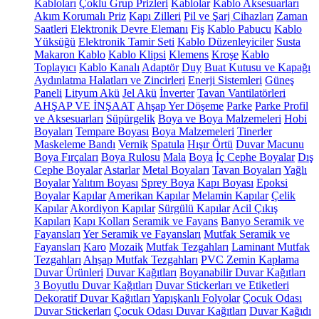
Kabloları
Çoklu Grup Prizleri
Kablolar
Kablo Aksesuarları
Akım Korumalı Priz
Kapı Zilleri
Pil ve Şarj Cihazları
Zaman
Saatleri
Elektronik Devre Elemanı
Fiş
Kablo Pabucu
Kablo
Yüksüğü
Elektronik Tamir Seti
Kablo Düzenleyiciler
Susta
Makaron Kablo
Kablo Klipsi
Klemens
Kroşe
Kablo
Toplayıcı
Kablo Kanalı
Adaptör
Duy
Buat Kutusu ve Kapağı
Aydınlatma Halatları ve Zincirleri
Enerji Sistemleri
Güneş
Paneli
Lityum Akü
Jel Akü
İnverter
Tavan Vantilatörleri
AHŞAP VE İNŞAAT
Ahşap Yer Döşeme
Parke
Parke Profil
ve Aksesuarları
Süpürgelik
Boya ve Boya Malzemeleri
Hobi
Boyaları
Tempare Boyası
Boya Malzemeleri
Tinerler
Maskeleme Bandı
Vernik
Spatula
Hışır Örtü
Duvar Macunu
Boya Fırçaları
Boya Rulosu
Mala
Boya
İç Cephe Boyalar
Dış
Cephe Boyalar
Astarlar
Metal Boyaları
Tavan Boyaları
Yağlı
Boyalar
Yalıtım Boyası
Sprey Boya
Kapı Boyası
Epoksi
Boyalar
Kapılar
Amerikan Kapılar
Melamin Kapılar
Çelik
Kapılar
Akordiyon Kapılar
Sürgülü Kapılar
Acil Çıkış
Kapıları
Kapı Kolları
Seramik ve Fayans
Banyo Seramik ve
Fayansları
Yer Seramik ve Fayansları
Mutfak Seramik ve
Fayansları
Karo
Mozaik
Mutfak Tezgahları
Laminant Mutfak
Tezgahları
Ahşap Mutfak Tezgahları
PVC Zemin Kaplama
Duvar Ürünleri
Duvar Kağıtları
Boyanabilir Duvar Kağıtları
3 Boyutlu Duvar Kağıtları
Duvar Stickerları ve Etiketleri
Dekoratif Duvar Kağıtları
Yapışkanlı Folyolar
Çocuk Odası
Duvar Stickerları
Çocuk Odası Duvar Kağıtları
Duvar Kağıdı