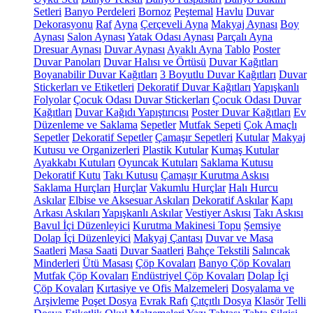
Setleri
Banyo Perdeleri
Bornoz
Peştemal
Havlu
Duvar
Dekorasyonu
Raf
Ayna
Çerçeveli Ayna
Makyaj Aynası
Boy
Aynası
Salon Aynası
Yatak Odası Aynası
Parçalı Ayna
Dresuar Aynası
Duvar Aynası
Ayaklı Ayna
Tablo
Poster
Duvar Panoları
Duvar Halısı ve Örtüsü
Duvar Kağıtları
Boyanabilir Duvar Kağıtları
3 Boyutlu Duvar Kağıtları
Duvar
Stickerları ve Etiketleri
Dekoratif Duvar Kağıtları
Yapışkanlı
Folyolar
Çocuk Odası Duvar Stickerları
Çocuk Odası Duvar
Kağıtları
Duvar Kağıdı Yapıştırıcısı
Poster Duvar Kağıtları
Ev
Düzenleme ve Saklama
Sepetler
Mutfak Sepeti
Çok Amaçlı
Sepetler
Dekoratif Sepetler
Çamaşır Sepetleri
Kutular
Makyaj
Kutusu ve Organizerleri
Plastik Kutular
Kumaş Kutular
Ayakkabı Kutuları
Oyuncak Kutuları
Saklama Kutusu
Dekoratif Kutu
Takı Kutusu
Çamaşır Kurutma Askısı
Saklama Hurçları
Hurçlar
Vakumlu Hurçlar
Halı Hurcu
Askılar
Elbise ve Aksesuar Askıları
Dekoratif Askılar
Kapı
Arkası Askıları
Yapışkanlı Askılar
Vestiyer Askısı
Takı Askısı
Bavul İçi Düzenleyici
Kurutma Makinesi Topu
Şemsiye
Dolap İçi Düzenleyici
Makyaj Çantası
Duvar ve Masa
Saatleri
Masa Saati
Duvar Saatleri
Bahçe Tekstili
Salıncak
Minderleri
Ütü Masası
Çöp Kovaları
Banyo Çöp Kovaları
Mutfak Çöp Kovaları
Endüstriyel Çöp Kovaları
Dolap İçi
Çöp Kovaları
Kırtasiye ve Ofis Malzemeleri
Dosyalama ve
Arşivleme
Poşet Dosya
Evrak Rafı
Çıtçıtlı Dosya
Klasör
Telli