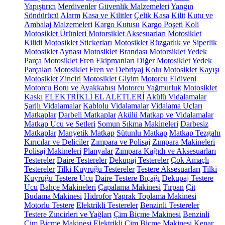
Yapıştırıcı
Merdivenler
Güvenlik Malzemeleri
Yangın
Söndürücü
Alarm
Kasa ve Kilitler
Çelik Kasa
Kilit
Kutu ve
Ambalaj Malzemeleri
Kargo Kutusu
Kargo Poşeti
Koli
Motosiklet Ürünleri
Motorsiklet Aksesuarları
Motosiklet
Kilidi
Motosiklet Stickerları
Motosiklet Rüzgarlık ve Siperlik
Motosiklet Aynası
Motosiklet Brandası
Motorsiklet Yedek
Parça
Motosiklet Fren Ekipmanları
Diğer Motosiklet Yedek
Parçaları
Motosiklet Fren ve Debriyaj Kolu
Motosiklet Kayışı
Motosiklet Zinciri
Motosiklet Giyim
Motorcu Eldiveni
Motorcu Botu ve Ayakkabısı
Motorcu Yağmurluk
Motosiklet
Kaskı
ELEKTRİKLİ EL ALETLERİ
Akülü Vidalamalar
Şarjlı Vidalamalar
Kablolu Vidalamalar
Vidalama Uçları
Matkaplar
Darbeli Matkaplar
Akülü Matkap ve Vidalamalar
Matkap Ucu ve Setleri
Somun Sıkma Makineleri
Darbesiz
Matkaplar
Manyetik Matkap
Sütunlu Matkap
Matkap Tezgahı
Kırıcılar ve Deliciler
Zımpara ve Polisaj
Zımpara Makineleri
Polisaj Makineleri
Planyalar
Zımpara Kağıdı ve Aksesuarları
Testereler
Daire Testereler
Dekupaj Testereler
Çok Amaçlı
Testereler
Tilki Kuyruğu Testereler
Testere Aksesuarları
Tilki
Kuyruğu Testere Ucu
Daire Testere Bıçağı
Dekupaj Testere
Ucu
Bahçe Makineleri
Çapalama Makinesi
Tırpan
Çit
Budama Makinesi
Hidrofor
Yaprak Toplama Makinesi
Motorlu Testere
Elektrikli Testereler
Benzinli Testereler
Testere Zincirleri ve Yağları
Çim Biçme Makinesi
Benzinli
Çim Biçme Makinesi
Elektrikli Çim Biçme Makinesi
Kenar