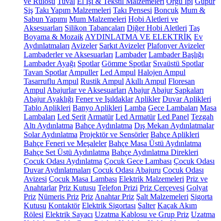
ve Rulosu
Tuval
El İşi & Tekstil Malzemeleri
Örgü İpi
Güpür
Şiş
Takı Yapım Malzemeleri
Takı Pensesi
Boncuk
Mum &
Sabun Yapımı
Mum Malzemeleri
Hobi Aletleri ve
Aksesuarları
Silikon Tabancaları
Diğer Hobi Aletleri
Taş
Boyama & Mozaik
AYDINLATMA VE ELEKTRİK
Ev
Aydınlatmaları
Avizeler
Sarkıt Avizeler
Plafonyer Avizeler
Lambaderler ve Aksesuarları
Lambader
Lambader Başlığı
Lambader Ayağı
Spotlar
Gömme Spotlar
Sıvaüstü Spotlar
Tavan Spotlar
Ampuller
Led Ampul
Halojen Ampul
Tasarruflu Ampul
Rustik Ampul
Akıllı Ampul
Floresan
Ampul
Abajurlar ve Aksesuarları
Abajur
Abajur Şapkaları
Abajur Ayaklığı
Fener ve Işıldaklar
Aplikler
Duvar Aplikleri
Tablo Aplikleri
Banyo Aplikleri
Lamba
Gece Lambaları
Masa
Lambaları
Led Şerit
Armatür
Led Armatür
Led Panel
Tezgah
Altı Aydınlatma
Bahçe Aydınlatma
Dış Mekan Aydınlatmalar
Solar Aydınlatma
Projektör ve Sensörler
Bahçe Aplikleri
Bahçe Feneri ve Meşaleler
Bahçe Masa Üstü Aydınlatma
Bahçe Set Üstü Aydınlatma
Bahçe Aydınlatma Direkleri
Çocuk Odası Aydınlatma
Çocuk Gece Lambası
Çocuk Odası
Duvar Aydınlatmaları
Çocuk Odası Abajuru
Çocuk Odası
Avizesi
Çocuk Masa Lambası
Elektrik Malzemeleri
Priz ve
Anahtarlar
Priz Kutusu
Telefon Prizi
Priz Çerçevesi
Golyat
Priz
Nümeris Priz
Priz
Anahtar Priz
Şalt Malzemeleri
Sigorta
Kutusu
Kontaktör
Elektrik Sigortası
Şalter
Kaçak Akım
Rölesi
Elektrik Sayacı
Uzatma Kablosu ve Grup Priz
Uzatma