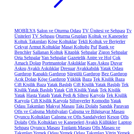
MOBİLYA
Salon ve Oturma Odası
TV Ünitesi ve Sehpası
Tv
Üniteleri
TV Sehpası
Oturma Grupları
Koltuk ve Kanepeler
Koltuk Takımları
Köşe Koltuklar
Tekli Koltuk ve Berjerler
Çekyat
Armut Koltuklar
Masaj Koltuğu
Puf
Bank ve
Benchler
Sallanan Koltuk
Kitaplık
Sehpalar
Zigon Sehpalar
Orta Sehpalar
Yan Sehpalar
Gazetelik
Antre ve Hol
Çok
Amaçlı Dolap
Portmantolar
Askılıklar
Kapı Askısı
Duvar
Askısı
Ayaklı Askılıklar
Dresuar
Ayakkabılık
Yatak Odası
Gardırop
Kapaklı Gardırop
Sürgülü Gardırop
Bez Gardırop
Açık Dolap
Köşe Gardırop
Yüklük
Baza
Tek Kişilik Baza
Çift Kişilik Baza
Yatak Başlığı
Çift Kişilik Yatak Başlığı
Tek
Kişilik Yatak Başlığı
Yatak
Çift Kişilik Yatak
Tek Kişilik
Yatak
Hasta Yatağı
Yatak Pedi & Şiltesi
Karyola
Tek Kişilik
Karyola
Çift Kişilik Karyola
Şifonyerler
Komodin
Yatak
Odası Takımları
Makyaj Masası
Takı Dolabı
Sandık
Paravan
Ofis ve Çalışma Mobilyaları
Çalışma ve Bilgisayar Masası
Oyuncu Koltukları
Çalışma ve Ofis Sandalyeleri
Keson
Ofis
Dolabı
Ofis Koltukları ve Kanepeleri
Ayaklı Küllükler
Laptop
Sehpası
Oyuncu Masası
Toplantı Masası
Ofis Masası ve
Takımları
Yemek Odası
Yemek Odası Takımları
Vitrin
Yemek