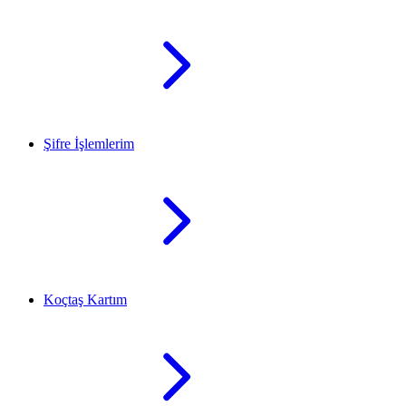
Şifre İşlemlerim
Koçtaş Kartım