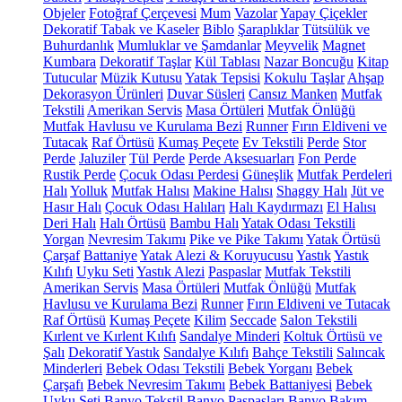
Objeler
Fotoğraf Çerçevesi
Mum
Vazolar
Yapay Çiçekler
Dekoratif Tabak ve Kaseler
Biblo
Şaraplıklar
Tütsülük ve
Buhurdanlık
Mumluklar ve Şamdanlar
Meyvelik
Magnet
Kumbara
Dekoratif Taşlar
Kül Tablası
Nazar Boncuğu
Kitap
Tutucular
Müzik Kutusu
Yatak Tepsisi
Kokulu Taşlar
Ahşap
Dekorasyon Ürünleri
Duvar Süsleri
Cansız Manken
Mutfak
Tekstili
Amerikan Servis
Masa Örtüleri
Mutfak Önlüğü
Mutfak Havlusu ve Kurulama Bezi
Runner
Fırın Eldiveni ve
Tutacak
Raf Örtüsü
Kumaş Peçete
Ev Tekstili
Perde
Stor
Perde
Jaluziler
Tül Perde
Perde Aksesuarları
Fon Perde
Rustik Perde
Çocuk Odası Perdesi
Güneşlik
Mutfak Perdeleri
Halı
Yolluk
Mutfak Halısı
Makine Halısı
Shaggy Halı
Jüt ve
Hasır Halı
Çocuk Odası Halıları
Halı Kaydırmazı
El Halısı
Deri Halı
Halı Örtüsü
Bambu Halı
Yatak Odası Tekstili
Yorgan
Nevresim Takımı
Pike ve Pike Takımı
Yatak Örtüsü
Çarşaf
Battaniye
Yatak Alezi & Koruyucusu
Yastık
Yastık
Kılıfı
Uyku Seti
Yastık Alezi
Paspaslar
Mutfak Tekstili
Amerikan Servis
Masa Örtüleri
Mutfak Önlüğü
Mutfak
Havlusu ve Kurulama Bezi
Runner
Fırın Eldiveni ve Tutacak
Raf Örtüsü
Kumaş Peçete
Kilim
Seccade
Salon Tekstili
Kırlent ve Kırlent Kılıfı
Sandalye Minderi
Koltuk Örtüsü ve
Şalı
Dekoratif Yastık
Sandalye Kılıfı
Bahçe Tekstili
Salıncak
Minderleri
Bebek Odası Tekstili
Bebek Yorganı
Bebek
Çarşafı
Bebek Nevresim Takımı
Bebek Battaniyesi
Bebek
Uyku Seti
Banyo Tekstil
Banyo Paspasları
Banyo Bakım