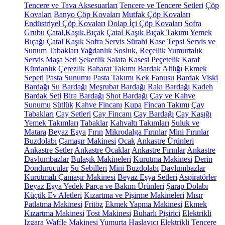
Tencere ve Tava Aksesuarları
Tencere ve Tencere Setleri
Çöp
Kovaları
Banyo Çöp Kovaları
Mutfak Çöp Kovaları
Endüstriyel Çöp Kovaları
Dolap İçi Çöp Kovaları
Sofra
Grubu
Çatal,Kaşık,Bıçak
Çatal Kaşık Bıçak Takımı
Yemek
Bıçağı
Çatal
Kaşık
Sofra Servis
Sürahi
Kase
Tepsi
Servis ve
Sunum Tabakları
Yağdanlık
Sosluk, Reçellik
Yumurtalık
Servis Maşa Seti
Şekerlik
Salata Kasesi
Peçetelik
Karaf
Kürdanlık
Çerezlik
Baharat Takımı
Bardak Altlığı
Ekmek
Sepeti
Pasta Sunumu
Pasta Takımı
Kek Fanusu
Bardak
Viski
Bardağı
Su Bardağı
Meşrubat Bardağı
Rakı Bardağı
Kadeh
Bardak Seti
Bira Bardağı
Shot Bardağı
Çay ve Kahve
Sunumu
Sütlük
Kahve Fincanı
Kupa
Fincan Takımı
Çay
Tabakları
Çay Setleri
Çay Fincanı
Çay Bardağı
Çay Kaşığı
Yemek Takımları
Tabaklar
Kahvaltı Takımları
Suluk ve
Matara
Beyaz Eşya
Fırın
Mikrodalga Fırınlar
Mini Fırınlar
Buzdolabı
Çamaşır Makinesi
Ocak
Ankastre Ürünleri
Ankastre Setler
Ankastre Ocaklar
Ankastre Fırınlar
Ankastre
Davlumbazlar
Bulaşık Makineleri
Kurutma Makinesi
Derin
Dondurucular
Su Sebilleri
Mini Buzdolabı
Davlumbazlar
Kurutmalı Çamaşır Makinesi
Beyaz Eşya Setleri
Aspiratörler
Beyaz Eşya Yedek Parça ve Bakım Ürünleri
Şarap Dolabı
Küçük Ev Aletleri
Kızartma ve Pişirme Makineleri
Mısır
Patlatma Makinesi
Fritöz
Ekmek Yapma Makinesi
Ekmek
Kızartma Makinesi
Tost Makinesi
Buharlı Pişirici
Elektrikli
Izgara
Waffle Makinesi
Yumurta Haşlayıcı
Elektrikli Tencere