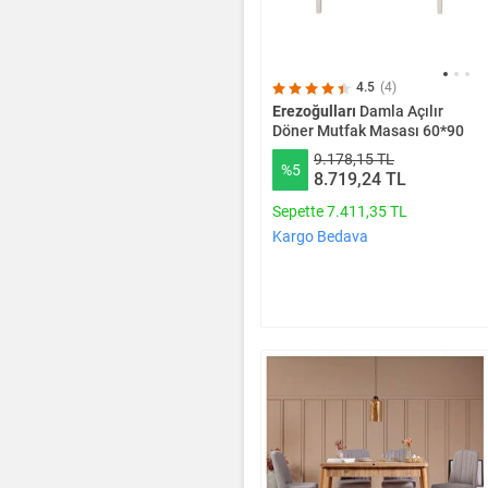
4.5
(4)
Erezoğulları
Damla Açılır
Döner Mutfak Masası 60*90
9.178,15 TL
%5
8.719,24 TL
Sepette 7.411,35 TL
Kargo Bedava