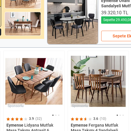
Eymense
Ovani
Sandalyeli Mut
Takımı
39.320,10 TL
Sepette 29.490,0
Sepete Ek
Sponsorlu
Sponsorlu
3.9
(32)
3.6
(10)
Eymense
Lidyana Mutfak
Eymense
Fergana Mutfak
Masa Takımı Antrasit 6
Masa Takımı 4 Sandalyeli