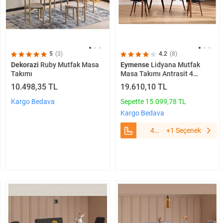
5
(3)
4.2
(8)
Dekorazi
Ruby Mutfak Masa
Eymense
Lidyana Mutfak
Takımı
Masa Takımı Antrasit 4
Sandalyeli
10.498,35 TL
19.610,10 TL
Kargo Bedava
Sepette 15.099,78 TL
Kargo Bedava
4
+1 Seçenek
Sandalyeli