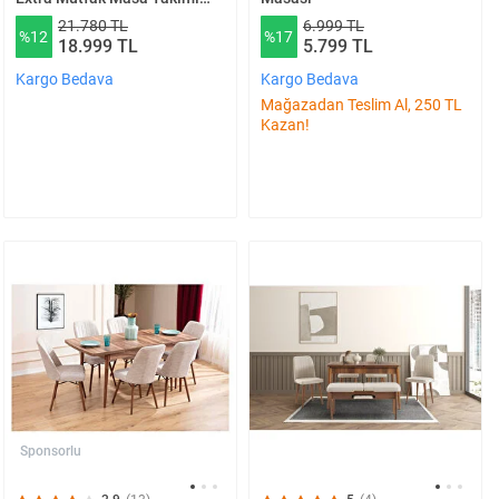
Atlanti̇k Krem
21.780 TL
6.999 TL
%12
%17
18.999 TL
5.799 TL
Kargo Bedava
Kargo Bedava
Mağazadan Teslim Al, 250 TL
Kazan!
Sponsorlu