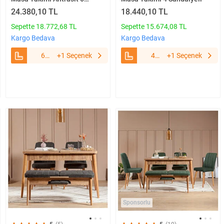
Sandalyeli
24.380,10 TL
18.440,10 TL
Sepette 18.772,68 TL
Sepette 15.674,08 TL
Kargo Bedava
Kargo Bedava
6
+1 Seçenek
4
+1 Seçenek
Sandalyeli
Sandalyeli
Sponsorlu