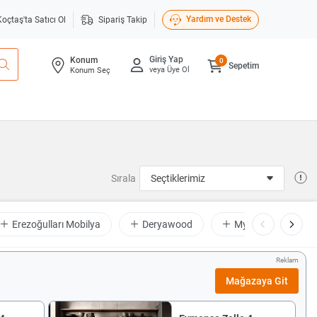
Yardım ve Destek
Koçtaş'ta Satıcı Ol
Sipariş Takip
Giriş Yap
Konum
0
Sepetim
veya Üye Ol
Konum Seç
Sırala
Erezoğulları Mobilya
Deryawood
Mygusii
K
Reklam
Mağazaya Git