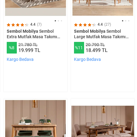
4.4
(7)
4.4
(27)
Sembol Mobilya
Sembol
Sembol Mobilya
Sembol
Extra Mutfak Masa Takımı
Large Mutfak Masa Takımı
Beyaz Soho Gri
Atlantik Taş
21.780 TL
20.790 TL
%8
%11
19.999 TL
18.499 TL
Kargo Bedava
Kargo Bedava