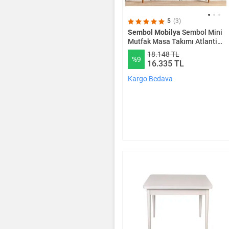
5
(3)
Sembol Mobilya
Sembol Mini
Mutfak Masa Takımı Atlantik
Taş
18.148 TL
%9
16.335 TL
Kargo Bedava