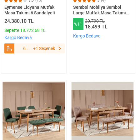
3.9
(13)
5
(4)
Eymense
Lidyana Mutfak
Sembol Mobilya
Sembol
Masa Takımı 6 Sandalyeli
Large Mutfak Masa Takımı
Cevi̇z Krem
24.380,10 TL
20.790 TL
%11
18.499 TL
Sepette 18.772,68 TL
Kargo Bedava
Kargo Bedava
6
+1 Seçenek
Sandalyeli