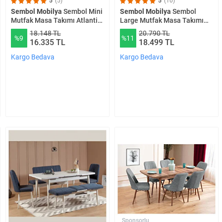
5
(5)
5
(10)
Sembol Mobilya
Sembol Mini
Sembol Mobilya
Sembol
Mutfak Masa Takımı Atlantik
Large Mutfak Masa Takımı
Antrasit
Atlantik Yeşil
18.148 TL
20.790 TL
%9
%11
16.335 TL
18.499 TL
Kargo Bedava
Kargo Bedava
Sponsorlu