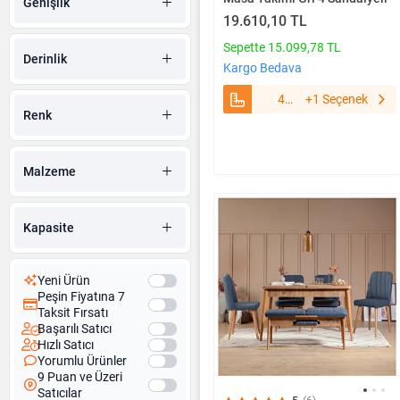
Genişlik
19.610,10 TL
Sepette 15.099,78 TL
Derinlik
Kargo Bedava
4
+1 Seçenek
Renk
Sandalyeli
Malzeme
Kapasite
Yeni Ürün
Peşin Fiyatına 7
Taksit Fırsatı
Başarılı Satıcı
Hızlı Satıcı
Yorumlu Ürünler
9 Puan ve Üzeri
Satıcılar