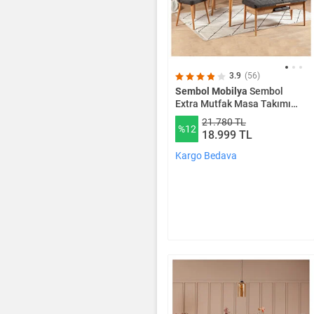
3.9
(56)
Sembol Mobilya
Sembol
Extra Mutfak Masa Takımı
Atlantik Antrasit
21.780 TL
%12
18.999 TL
Kargo Bedava