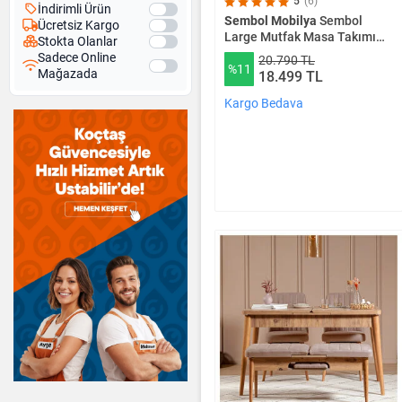
5
(6)
İndirimli Ürün
Sembol Mobilya
Sembol
Ücretsiz Kargo
Large Mutfak Masa Takımı
Stokta Olanlar
Atlantik Lacivert
Sadece Online
20.790 TL
%11
Mağazada
18.499 TL
Kargo Bedava