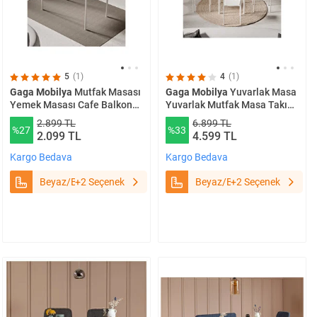
5
(1)
4
(1)
Gaga Mobilya
Mutfak Masası
Gaga Mobilya
Yuvarlak Masa
Yemek Masası Cafe Balkon
Yuvarlak Mutfak Masa Takımı
Bahçe Masası (ay Beyaz
Mutfak Masası Yemek
2.899 TL
6.899 TL
%27
%33
Beyaz) Beyaz/Beyaz
Masası Seti Sandalye Cafe
2.099 TL
4.599 TL
Balkon Bahçe Masa Sandalye
Takımı (ss Beyaz Beyaz 4s )
Kargo Bedava
Kargo Bedava
Beyaz/Beyaz
Beyaz/Beyaz
+2 Seçenek
Beyaz/Beyaz
+2 Seçenek