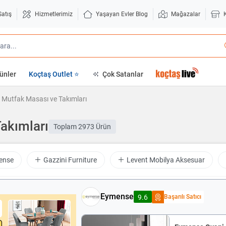
Satış
Hizmetlerimiz
Yaşayan Evler Blog
Mağazalar
ünler
Koçtaş Outlet ⭐
Çok Satanlar
Mutfak Masası ve Takımları
akımları
Toplam
2973 Ürün
ense
Gazzini Furniture
Levent Mobilya Aksesuar
Eymense
Başarılı Satıcı
9.6