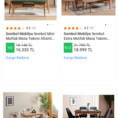
4.2
(4)
4.2
(9)
Sembol Mobilya
Sembol Mini
Sembol Mobilya
Sembol
Mutfak Masa Takımı Atlantik
Extra Mutfak Masa Takımı
Yeşil
Ceviz Taş
18.148 TL
21.780 TL
%9
%12
16.335 TL
18.999 TL
Kargo Bedava
Kargo Bedava