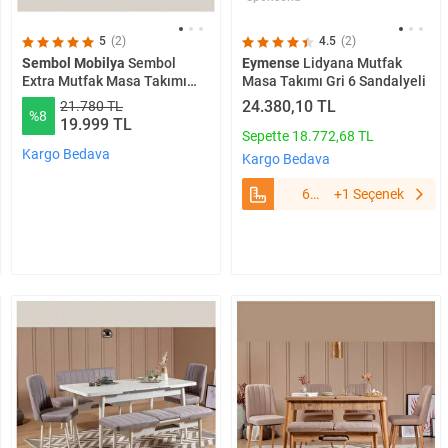
5
(2)
4.5
(2)
Sembol Mobilya
Sembol
Eymense
Lidyana Mutfak
Extra Mutfak Masa Takımı
Masa Takımı Gri 6 Sandalyeli
Beyaz Lacivert
24.380,10 TL
21.780 TL
%8
19.999 TL
Sepette 18.772,68 TL
Kargo Bedava
Kargo Bedava
6
+1 Seçenek
Sandalyeli