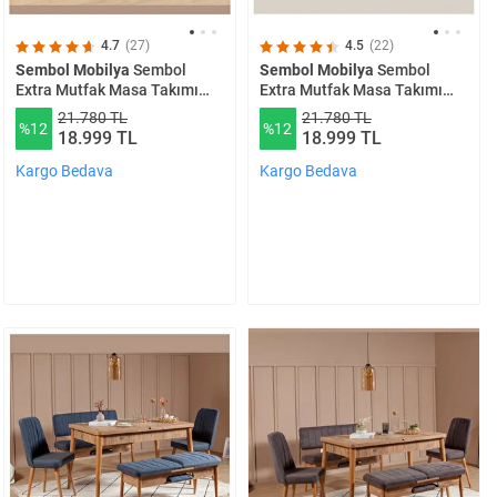
4.7
(27)
4.5
(22)
Sembol Mobilya
Sembol
Sembol Mobilya
Sembol
Extra Mutfak Masa Takımı
Extra Mutfak Masa Takımı
Atlantik Yeşil
Atlantik Taş
21.780 TL
21.780 TL
%12
%12
18.999 TL
18.999 TL
Kargo Bedava
Kargo Bedava