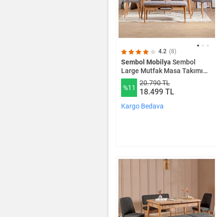
4.2
(8)
Sembol Mobilya
Sembol
Large Mutfak Masa Takımı
Atlantik Soho Gri
20.790 TL
%11
18.499 TL
Kargo Bedava