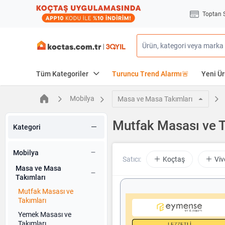
Toptan 
Tüm Kategoriler
Turuncu Trend Alarmı🚨
Yeni Ür
Mobilya
Masa ve Masa Takımları
Mutfak Masası ve T
Kategori
Mobilya
Satıcı:
Koçtaş
Viv
Masa ve Masa
Takımları
Mutfak Masası ve
Takımları
Yemek Masası ve
Takımları