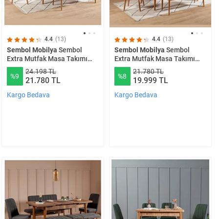
4.4
(13)
4.4
(13)
Sembol Mobilya
Sembol
Sembol Mobilya
Sembol
Extra Mutfak Masa Takımı
Extra Mutfak Masa Takımı
Atlantik Lacivert
Atlantik Soho Antrasit
24.198 TL
21.780 TL
%9
%8
21.780 TL
19.999 TL
Kargo Bedava
Kargo Bedava