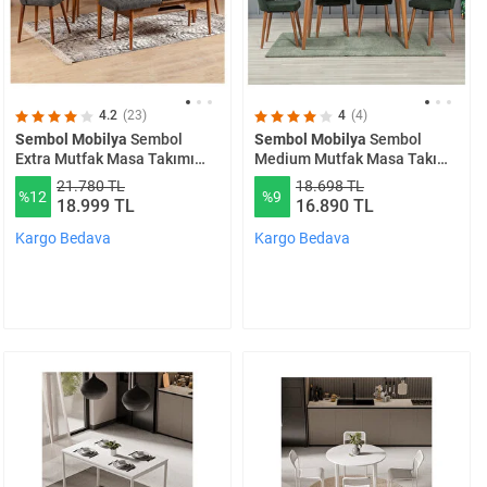
4.2
(23)
4
(4)
Sembol Mobilya
Sembol
Sembol Mobilya
Sembol
Extra Mutfak Masa Takımı
Medium Mutfak Masa Takımı
Ceviz Antrasit
Atlantik Yeşil
21.780 TL
18.698 TL
%12
%9
18.999 TL
16.890 TL
Kargo Bedava
Kargo Bedava