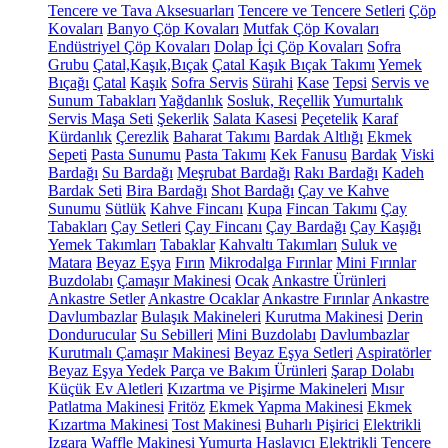
Tencere ve Tava Aksesuarları
Tencere ve Tencere Setleri
Çöp
Kovaları
Banyo Çöp Kovaları
Mutfak Çöp Kovaları
Endüstriyel Çöp Kovaları
Dolap İçi Çöp Kovaları
Sofra
Grubu
Çatal,Kaşık,Bıçak
Çatal Kaşık Bıçak Takımı
Yemek
Bıçağı
Çatal
Kaşık
Sofra Servis
Sürahi
Kase
Tepsi
Servis ve
Sunum Tabakları
Yağdanlık
Sosluk, Reçellik
Yumurtalık
Servis Maşa Seti
Şekerlik
Salata Kasesi
Peçetelik
Karaf
Kürdanlık
Çerezlik
Baharat Takımı
Bardak Altlığı
Ekmek
Sepeti
Pasta Sunumu
Pasta Takımı
Kek Fanusu
Bardak
Viski
Bardağı
Su Bardağı
Meşrubat Bardağı
Rakı Bardağı
Kadeh
Bardak Seti
Bira Bardağı
Shot Bardağı
Çay ve Kahve
Sunumu
Sütlük
Kahve Fincanı
Kupa
Fincan Takımı
Çay
Tabakları
Çay Setleri
Çay Fincanı
Çay Bardağı
Çay Kaşığı
Yemek Takımları
Tabaklar
Kahvaltı Takımları
Suluk ve
Matara
Beyaz Eşya
Fırın
Mikrodalga Fırınlar
Mini Fırınlar
Buzdolabı
Çamaşır Makinesi
Ocak
Ankastre Ürünleri
Ankastre Setler
Ankastre Ocaklar
Ankastre Fırınlar
Ankastre
Davlumbazlar
Bulaşık Makineleri
Kurutma Makinesi
Derin
Dondurucular
Su Sebilleri
Mini Buzdolabı
Davlumbazlar
Kurutmalı Çamaşır Makinesi
Beyaz Eşya Setleri
Aspiratörler
Beyaz Eşya Yedek Parça ve Bakım Ürünleri
Şarap Dolabı
Küçük Ev Aletleri
Kızartma ve Pişirme Makineleri
Mısır
Patlatma Makinesi
Fritöz
Ekmek Yapma Makinesi
Ekmek
Kızartma Makinesi
Tost Makinesi
Buharlı Pişirici
Elektrikli
Izgara
Waffle Makinesi
Yumurta Haşlayıcı
Elektrikli Tencere