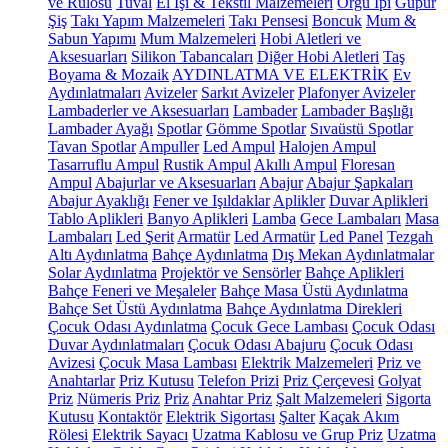
ve Rulosu
Tuval
El İşi & Tekstil Malzemeleri
Örgü İpi
Güpür
Şiş
Takı Yapım Malzemeleri
Takı Pensesi
Boncuk
Mum &
Sabun Yapımı
Mum Malzemeleri
Hobi Aletleri ve
Aksesuarları
Silikon Tabancaları
Diğer Hobi Aletleri
Taş
Boyama & Mozaik
AYDINLATMA VE ELEKTRİK
Ev
Aydınlatmaları
Avizeler
Sarkıt Avizeler
Plafonyer Avizeler
Lambaderler ve Aksesuarları
Lambader
Lambader Başlığı
Lambader Ayağı
Spotlar
Gömme Spotlar
Sıvaüstü Spotlar
Tavan Spotlar
Ampuller
Led Ampul
Halojen Ampul
Tasarruflu Ampul
Rustik Ampul
Akıllı Ampul
Floresan
Ampul
Abajurlar ve Aksesuarları
Abajur
Abajur Şapkaları
Abajur Ayaklığı
Fener ve Işıldaklar
Aplikler
Duvar Aplikleri
Tablo Aplikleri
Banyo Aplikleri
Lamba
Gece Lambaları
Masa
Lambaları
Led Şerit
Armatür
Led Armatür
Led Panel
Tezgah
Altı Aydınlatma
Bahçe Aydınlatma
Dış Mekan Aydınlatmalar
Solar Aydınlatma
Projektör ve Sensörler
Bahçe Aplikleri
Bahçe Feneri ve Meşaleler
Bahçe Masa Üstü Aydınlatma
Bahçe Set Üstü Aydınlatma
Bahçe Aydınlatma Direkleri
Çocuk Odası Aydınlatma
Çocuk Gece Lambası
Çocuk Odası
Duvar Aydınlatmaları
Çocuk Odası Abajuru
Çocuk Odası
Avizesi
Çocuk Masa Lambası
Elektrik Malzemeleri
Priz ve
Anahtarlar
Priz Kutusu
Telefon Prizi
Priz Çerçevesi
Golyat
Priz
Nümeris Priz
Priz
Anahtar Priz
Şalt Malzemeleri
Sigorta
Kutusu
Kontaktör
Elektrik Sigortası
Şalter
Kaçak Akım
Rölesi
Elektrik Sayacı
Uzatma Kablosu ve Grup Priz
Uzatma