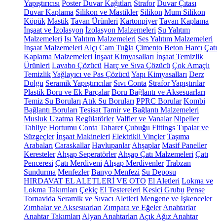
Yapıştırıcısı
Poster Duvar Kağıtları
Strafor
Duvar Çıtası
Duvar Kaplama
Silikon ve Mastikler
Silikon
Mum Silikon
Köpük
Mastik
Tavan Ürünleri
Kartonpiyer
Tavan Kaplama
İnşaat ve İzolasyon
İzolasyon Malzemeleri
Su Yalıtım
Malzemeleri
Isı Yalıtım Malzemeleri
Ses Yalıtım Malzemeleri
İnşaat Malzemeleri
Alçı
Cam Tuğla
Çimento
Beton Harcı
Çatı
Kaplama Malzemeleri
İnşaat Kimyasalları
İnşaat Temizlik
Ürünleri
Lavabo Çözücü
Harç ve Sıva Çözücü
Çok Amaçlı
Temizlik
Yağlayıcı ve Pas Çözücü
Yapı Kimyasalları
Derz
Dolgu
Seramik Yapıştırıcılar
Sıvı Conta
Strafor Yapıştırılar
Plastik Boru ve Ek Parçalar
Boru Bağlantı ve Aksesuarları
Temiz Su Boruları
Atık Su Boruları
PPRC Borular
Kombi
Bağlantı Boruları
Tesisat Tamir ve Bağlantı Malzemeleri
Musluk Uzatma
Regülatörler
Valfler ve Vanalar
Nipeller
Tahliye Hortumu
Conta
Taharet Çubuğu
Fittings
Tıpalar ve
Süzgeçler
İnşaat Makineleri
Elektrikli Vinçler
Taşıma
Arabaları
Caraskallar
Havlupanlar
Ahşaplar
Masif Paneller
Keresteler
Ahşap Seperatörler
Ahşap Çatı Malzemeleri
Çatı
Penceresi
Çatı Merdiveni
Ahşap Merdivenler
Trabzan
Sundurma
Menfezler
Banyo Menfezi
Su Deposu
HIRDAVAT EL ALETLERİ VE OTO
El Aletleri
Lokma ve
Lokma Takımları
Çekiç
El Testereleri
Kesici Grubu
Pense
Tornavida
Seramik ve Sıvacı Aletleri
Mengene ve İşkenceler
Zımbalar ve Aksesuarları
Zımpara ve Eğeler
Anahtarlar
Anahtar Takımları
Alyan Anahtarları
Açık Ağız Anahtar