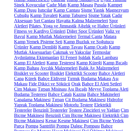
Sinek Kovucular
Çadır Matı
Kamp Masası
Pusula
Kampet
Kamp Duşu
Isıtıcılar
Kamp Çantası
Şişme Yastık
Magnezyum
Çubuğu
Kamp Tuvaleti
Kamp Taburesi
Şişme Yatak
Çadır
Aksesuarı
Sırt Çantası
Hayatta Kalma Malzemeleri
Spor
Aletleri
Pilates, Yoga ve Jimnastik
Ağırlık ve Halter Ürünleri
Fitness ve Kardiyo Ürünleri
Diğer Spor Ürünleri
Valiz ve
Bavul
Kamp Mutfak Malzemeleri
Termal Çanta
Matara
Kamp Yemek Pişirme Seti
Kamp Buzluk ve Soğutucu
Ürünler
Kamp Demliği
Kamp Tavası
Kamp Ocağı
Kamp
Mutfak Aksesuarları
Çakmak ve Yakıcılar
Termoslar
Aydınlatma Ekipmanları
El Feneri
Işıldak
Kafa Lambası
Kamp El Aletleri
Kamp Testeresi
Kamp Küreği
Kamp Bıçağı
Kamp Baltası
Avcılık Malzemeleri
Balık Av Malzemeleri
Bisiklet ve Scooter
Bisiklet
Elektrikli Scooter
Bahçe Aletleri
Çapa
Kürek
Bahçe Eldiveni
Tırmık
Budama Makası
Aşı
Makası
Fide Dikici ve Sökücü
Orak
Bahçe El Aleti Setleri
Çim Makası
Tırpan Misinası
Aşı Bıçağı
Meyve Toplama Aleti
Budama Testeresi
Bahçe Çatalı
Kazma
Bahçe Makineleri
Çapalama Makinesi
Tırpan
Çit Budama Makinesi
Hidrofor
Yaprak Toplama Makinesi
Motorlu Testere
Elektrikli
Testereler
Benzinli Testereler
Testere Zincirleri ve Yağları
Çim
Biçme Makinesi
Benzinli Çim Biçme Makinesi
Elektrikli Çim
Biçme Makinesi
Kenar Kesme Makinesi
Çim Biçme Yedek
Parça
Pompa
Santrifüj Pompa
Dalgıç Pompası
Bahçe