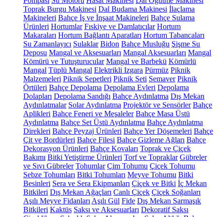
Pompası
Su Motoru
Hasat Makinesi
Dal Öğütme Makinesi
Toprak Burgu Makinesi
Dal Budama Makinesi
İlaçlama
Makineleri
Bahçe İş ve İnşaat Makineleri
Bahçe Sulama
Ürünleri
Hortumlar
Fıskiye ve Damlatıcılar
Hortum
Makaraları
Hortum Bağlantı Aparatları
Hortum Tabancaları
Su Zamanlayıcı
Sulaklar
Bidon
Bahçe Musluğu
Şişme Su
Deposu
Mangal ve Aksesuarları
Mangal Aksesuarları
Mangal
Kömürü ve Tutuşturucular
Mangal ve Barbekü
Kömürlü
Mangal
Tüplü Mangal
Elektrikli Izgara
Pürmüz
Piknik
Malzemeleri
Piknik Sepetleri
Piknik Seti
Semaver
Piknik
Örtüleri
Bahçe Depolama
Depolama Evleri
Depolama
Dolapları
Depolama Sandığı
Bahçe Aydınlatma
Dış Mekan
Aydınlatmalar
Solar Aydınlatma
Projektör ve Sensörler
Bahçe
Aplikleri
Bahçe Feneri ve Meşaleler
Bahçe Masa Üstü
Aydınlatma
Bahçe Set Üstü Aydınlatma
Bahçe Aydınlatma
Direkleri
Bahçe Peyzaj Ürünleri
Bahçe Yer Döşemeleri
Bahçe
Çit ve Bordürleri
Bahçe Filesi
Bahçe Gizleme Ağları
Bahçe
Dekorasyon Ürünleri
Bahçe Kovaları
Toprak ve Çiçek
Bakımı
Bitki Yetiştirme Ürünleri
Torf ve Topraklar
Gübreler
ve Sıvı Gübreler
Tohumlar
Çim Tohumu
Çiçek Tohumu
Sebze Tohumları
Bitki Tohumları
Meyve Tohumu
Bitki
Besinleri
Sera ve Sera Ekipmanları
Çiçek ve Bitki
İç Mekan
Bitkileri
Dış Mekan Ağaçları
Canlı Çiçek
Çiçek Soğanları
Aşılı Meyve Fidanları
Aşılı Gül
Fide
Dış Mekan Sarmaşık
Bitkileri
Kaktüs
Saksı ve Aksesuarları
Dekoratif Saksı