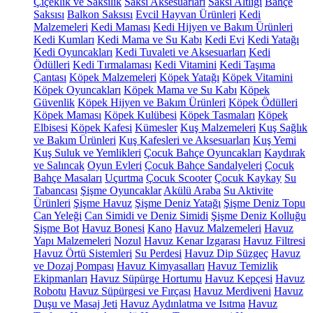
Çiçeklik ve Saksılık
Saksı Aksesuarları
Saksı Altlığı
Bahçe
Saksısı
Balkon Saksısı
Evcil Hayvan Ürünleri
Kedi
Malzemeleri
Kedi Maması
Kedi Hijyen ve Bakım Ürünleri
Kedi Kumları
Kedi Mama ve Su Kabı
Kedi Evi
Kedi Yatağı
Kedi Oyuncakları
Kedi Tuvaleti ve Aksesuarları
Kedi
Ödülleri
Kedi Tırmalaması
Kedi Vitamini
Kedi Taşıma
Çantası
Köpek Malzemeleri
Köpek Yatağı
Köpek Vitamini
Köpek Oyuncakları
Köpek Mama ve Su Kabı
Köpek
Güvenlik
Köpek Hijyen ve Bakım Ürünleri
Köpek Ödülleri
Köpek Maması
Köpek Kulübesi
Köpek Tasmaları
Köpek
Elbisesi
Köpek Kafesi
Kümesler
Kuş Malzemeleri
Kuş Sağlık
ve Bakım Ürünleri
Kuş Kafesleri ve Aksesuarları
Kuş Yemi
Kuş Suluk ve Yemlikleri
Çocuk Bahçe Oyuncakları
Kaydırak
ve Salıncak
Oyun Evleri
Çocuk Bahçe Sandalyeleri
Çocuk
Bahçe Masaları
Uçurtma
Çocuk Scooter
Çocuk Kaykay
Su
Tabancası
Şişme Oyuncaklar
Akülü Araba
Su Aktivite
Ürünleri
Şişme Havuz
Şişme Deniz Yatağı
Şişme Deniz Topu
Can Yeleği
Can Simidi ve Deniz Simidi
Şişme Deniz Kolluğu
Şişme Bot
Havuz Bonesi
Kano
Havuz Malzemeleri
Havuz
Yapı Malzemeleri
Nozul
Havuz Kenar Izgarası
Havuz Filtresi
Havuz Örtü Sistemleri
Su Perdesi
Havuz Dip Süzgeç
Havuz
ve Dozaj Pompası
Havuz Kimyasalları
Havuz Temizlik
Ekipmanları
Havuz Süpürge Hortumu
Havuz Kepçesi
Havuz
Robotu
Havuz Süpürgesi ve Fırçası
Havuz Merdiveni
Havuz
Duşu ve Masaj Jeti
Havuz Aydınlatma ve Isıtma
Havuz