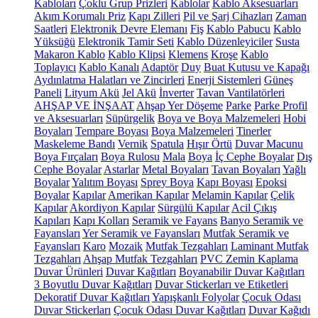
Kabloları
Çoklu Grup Prizleri
Kablolar
Kablo Aksesuarları
Akım Korumalı Priz
Kapı Zilleri
Pil ve Şarj Cihazları
Zaman
Saatleri
Elektronik Devre Elemanı
Fiş
Kablo Pabucu
Kablo
Yüksüğü
Elektronik Tamir Seti
Kablo Düzenleyiciler
Susta
Makaron Kablo
Kablo Klipsi
Klemens
Kroşe
Kablo
Toplayıcı
Kablo Kanalı
Adaptör
Duy
Buat Kutusu ve Kapağı
Aydınlatma Halatları ve Zincirleri
Enerji Sistemleri
Güneş
Paneli
Lityum Akü
Jel Akü
İnverter
Tavan Vantilatörleri
AHŞAP VE İNŞAAT
Ahşap Yer Döşeme
Parke
Parke Profil
ve Aksesuarları
Süpürgelik
Boya ve Boya Malzemeleri
Hobi
Boyaları
Tempare Boyası
Boya Malzemeleri
Tinerler
Maskeleme Bandı
Vernik
Spatula
Hışır Örtü
Duvar Macunu
Boya Fırçaları
Boya Rulosu
Mala
Boya
İç Cephe Boyalar
Dış
Cephe Boyalar
Astarlar
Metal Boyaları
Tavan Boyaları
Yağlı
Boyalar
Yalıtım Boyası
Sprey Boya
Kapı Boyası
Epoksi
Boyalar
Kapılar
Amerikan Kapılar
Melamin Kapılar
Çelik
Kapılar
Akordiyon Kapılar
Sürgülü Kapılar
Acil Çıkış
Kapıları
Kapı Kolları
Seramik ve Fayans
Banyo Seramik ve
Fayansları
Yer Seramik ve Fayansları
Mutfak Seramik ve
Fayansları
Karo
Mozaik
Mutfak Tezgahları
Laminant Mutfak
Tezgahları
Ahşap Mutfak Tezgahları
PVC Zemin Kaplama
Duvar Ürünleri
Duvar Kağıtları
Boyanabilir Duvar Kağıtları
3 Boyutlu Duvar Kağıtları
Duvar Stickerları ve Etiketleri
Dekoratif Duvar Kağıtları
Yapışkanlı Folyolar
Çocuk Odası
Duvar Stickerları
Çocuk Odası Duvar Kağıtları
Duvar Kağıdı