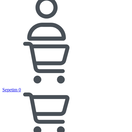
Sepetim
0