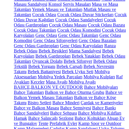
Masası Sandalyesi
Konsol
Servis Masaları
Masa ve Masa
Takımları
Yemek Masası ve Takımları
Mutfak Masası ve
Takımları
Çocuk Odası
Çocuk Odası Duvar Stickerları
Çocuk
Odası Duvar Kağıtları
Çocuk Odası Sandalyeleri
Çocuk
Odası Gardıropları
Çocuk Odası Masası
Çocuk Odası Bazası
Çocuk Odası Takımları
Çocuk Odası Komodini
Çocuk Odası
Karyolaları
Genç Odası
Genç Odası Takımları
Genç Odası
Komodini
Genç Odası Şifonyerleri
Genç Odası Bazaları
Genç Odası Gardıropları
Genç Odası Karyolaları
Ranza
Bebek Odası
Bebek Beşikleri
Mama Sandalyesi
Bebek
Karyolaları
Bebek Gardıropları
Bebek Yatakları
Bebek Odası
Takımları
Oyuncak Dolabı
Bebek Şifonyer
Bebek Odası
Tekstili
Bebek Yorganı
Bebek Çarşafı
Bebek Nevresim
Takımı
Bebek Battaniyesi
Bebek Uyku Seti
Mobilya
Aksesuarları
Mobilya Yedek Parçaları
Mobilya Kulpları
Raf
Ayakları
Keçeler
Masa Ayağı
Mobilya Ayağı
BAHÇE,BALKON VE OUTDOOR
Bahçe Mobilyaları
Bahçe Takımları
Balkon ve Bahçe Oturma Grubu
Bahçe ve
Balkon Yemek Masası Takımları
Balkon ve Bahçe Köşe
Takımı
Bistro Setleri
Bahçe Minderi
Çardak ve Kameriyeler
Bahçe ve Balkon Masası
Bahçe Şemsiyesi
Bahçe Bankı
Bahçe Sandalyeleri
Bahçe Sehpası
Bahçe Mobilya Kılıfları
Hamak
Bahçe Salıncağı
Şezlong
Bahçe Koltukları
Ahşap Ev
ve Bungalov
Tente
Prefabrik Evler
Kamp Spor ve Outdoor
Kamp Malzemeleri
Çadırlar
Kamp Sandalyesi
Uyku Tulumu