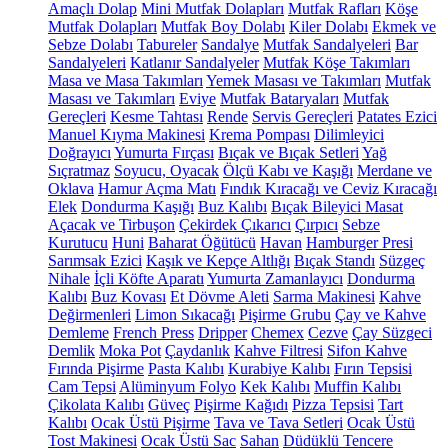
Amaçlı Dolap
Mini Mutfak Dolapları
Mutfak Rafları
Köşe
Mutfak Dolapları
Mutfak Boy Dolabı
Kiler Dolabı
Ekmek ve
Sebze Dolabı
Tabureler
Sandalye
Mutfak Sandalyeleri
Bar
Sandalyeleri
Katlanır Sandalyeler
Mutfak Köşe Takımları
Masa ve Masa Takımları
Yemek Masası ve Takımları
Mutfak
Masası ve Takımları
Eviye
Mutfak Bataryaları
Mutfak
Gereçleri
Kesme Tahtası
Rende
Servis Gereçleri
Patates Ezici
Manuel Kıyma Makinesi
Krema Pompası
Dilimleyici
Doğrayıcı
Yumurta Fırçası
Bıçak ve Bıçak Setleri
Yağ
Sıçratmaz
Soyucu, Oyacak
Ölçü Kabı ve Kaşığı
Merdane ve
Oklava
Hamur Açma Matı
Fındık Kıracağı ve Ceviz Kıracağı
Elek
Dondurma Kaşığı
Buz Kalıbı
Bıçak Bileyici Masat
Açacak ve Tirbuşon
Çekirdek Çıkarıcı
Çırpıcı
Sebze
Kurutucu
Huni
Baharat Öğütücü
Havan
Hamburger Presi
Sarımsak Ezici
Kaşık ve Kepçe Altlığı
Bıçak Standı
Süzgeç
Nihale
İçli Köfte Aparatı
Yumurta Zamanlayıcı
Dondurma
Kalıbı
Buz Kovası
Et Dövme Aleti
Sarma Makinesi
Kahve
Değirmenleri
Limon Sıkacağı
Pişirme Grubu
Çay ve Kahve
Demleme
French Press
Dripper
Chemex
Cezve
Çay Süzgeci
Demlik
Moka Pot
Çaydanlık
Kahve Filtresi
Sifon Kahve
Fırında Pişirme
Pasta Kalıbı
Kurabiye Kalıbı
Fırın Tepsisi
Cam Tepsi
Alüminyum Folyo
Kek Kalıbı
Muffin Kalıbı
Çikolata Kalıbı
Güveç
Pişirme Kağıdı
Pizza Tepsisi
Tart
Kalıbı
Ocak Üstü Pişirme
Tava ve Tava Setleri
Ocak Üstü
Tost Makinesi
Ocak Üstü Sac
Sahan
Düdüklü Tencere