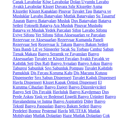
Çanak Lavabolar
Köşe Lavabolar
Dolap Uyumlu Lavabo
Ayaklı Lavabolar
Klozet
Duvara Sıfır Klozetler
Asma
Klozetler
Klozet Kapakları
Pisuvar
Tuvalet Taşı
Batarya ve
Musluklar
Lavabo Bataryaları
Mutfak Bataryaları
Su Tasarruf
Aparatı
Banyo Bataryaları
Musluk
Duş Bataryaları
Batarya
Setleri
Fotoselli Batarya
Ara Musluk
Pisuvar Musluğu
Batarya ve Musluk Yedek Parçaları
Sifon
Lavabo Sifonu
Eviye Sifonu
Yer Sifonu
Sifon Aksesuarları ve Parçaları
Rezervuar ve Aksesuarları
Rezervuar Kumanda Paneli
Rezervuar Seti
Rezervuar İç Takımı
Banyo Bakım Setleri
Yara Bandı
Lif ve Süngerler
Sıcak Su Torbası
Cımbız
Sabun
Tırnak Makası
Banyo Seramik ve Fayansları
Banyo
Aksesuarları
Tuvalet ve Klozet Fırçaları
Ayaklı Fırçalık ve
Kağıtlık Seti
Duş Rafı
Banyo Aynaları
Banyo Askısı
Banyo
Taburesi
Sabunluk
Sıvı Sabunluk Pompası
Tuvalet Kağıtlığı
Pamukluk
Diş Fırçası Koruma Kabı
Diş Macunu Kutusu
Dispenserler
Sıvı Sabun Dispenseri
Tuvalet Kağıdı Dispenseri
Havlu Dispenseri
Klozet Kapak Örtüsü Dispenseri
El
Kurutma Cihazları
Banyo Etajeri
Banyo Düzenleyicileri
Banyo Seti
Diş Fırçalık
Havluluk
Banyo Kaydırmazı
Duş
Perde Askısı
Yaşlı ve Bedensel Engelli Banyo Ürünleri
Banyo
Havalandırma ve Isıtma
Banyo Aspiratörü
Diğer
Banyo
Tekstil
Banyo Paspasları
Banyo Bakım Setleri
Banyo
Perdeleri
Bornoz
Peştemal
Havlu
MUTFAK
Mutfak
Mobilyaları
Mutfak Dolapları
Hazır Mutfak Dolapları
Çok