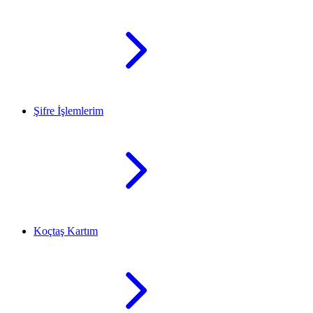
Şifre İşlemlerim
Koçtaş Kartım