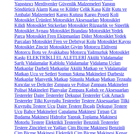
Yapıştırıcı
Merdivenler
Güvenlik Malzemeleri
Yangın
Söndürücü
Alarm
Kasa ve Kilitler
Çelik Kasa
Kilit
Kutu ve
Ambalaj Malzemeleri
Kargo Kutusu
Kargo Poşeti
Koli
Motosiklet Ürünleri
Motorsiklet Aksesuarları
Motosiklet
Kilidi
Motosiklet Stickerları
Motosiklet Rüzgarlık ve Siperlik
Motosiklet Aynası
Motosiklet Brandası
Motorsiklet Yedek
Parça
Motosiklet Fren Ekipmanları
Diğer Motosiklet Yedek
Parçaları
Motosiklet Fren ve Debriyaj Kolu
Motosiklet Kayışı
Motosiklet Zinciri
Motosiklet Giyim
Motorcu Eldiveni
Motorcu Botu ve Ayakkabısı
Motorcu Yağmurluk
Motosiklet
Kaskı
ELEKTRİKLİ EL ALETLERİ
Akülü Vidalamalar
Şarjlı Vidalamalar
Kablolu Vidalamalar
Vidalama Uçları
Matkaplar
Darbeli Matkaplar
Akülü Matkap ve Vidalamalar
Matkap Ucu ve Setleri
Somun Sıkma Makineleri
Darbesiz
Matkaplar
Manyetik Matkap
Sütunlu Matkap
Matkap Tezgahı
Kırıcılar ve Deliciler
Zımpara ve Polisaj
Zımpara Makineleri
Polisaj Makineleri
Planyalar
Zımpara Kağıdı ve Aksesuarları
Testereler
Daire Testereler
Dekupaj Testereler
Çok Amaçlı
Testereler
Tilki Kuyruğu Testereler
Testere Aksesuarları
Tilki
Kuyruğu Testere Ucu
Daire Testere Bıçağı
Dekupaj Testere
Ucu
Bahçe Makineleri
Çapalama Makinesi
Tırpan
Çit
Budama Makinesi
Hidrofor
Yaprak Toplama Makinesi
Motorlu Testere
Elektrikli Testereler
Benzinli Testereler
Testere Zincirleri ve Yağları
Çim Biçme Makinesi
Benzinli
Çim Biçme Makinesi
Elektrikli Çim Biçme Makinesi
Kenar