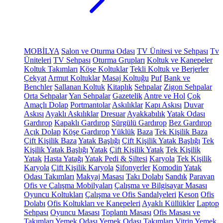
MOBİLYA
Salon ve Oturma Odası
TV Ünitesi ve Sehpası
Tv
Üniteleri
TV Sehpası
Oturma Grupları
Koltuk ve Kanepeler
Koltuk Takımları
Köşe Koltuklar
Tekli Koltuk ve Berjerler
Çekyat
Armut Koltuklar
Masaj Koltuğu
Puf
Bank ve
Benchler
Sallanan Koltuk
Kitaplık
Sehpalar
Zigon Sehpalar
Orta Sehpalar
Yan Sehpalar
Gazetelik
Antre ve Hol
Çok
Amaçlı Dolap
Portmantolar
Askılıklar
Kapı Askısı
Duvar
Askısı
Ayaklı Askılıklar
Dresuar
Ayakkabılık
Yatak Odası
Gardırop
Kapaklı Gardırop
Sürgülü Gardırop
Bez Gardırop
Açık Dolap
Köşe Gardırop
Yüklük
Baza
Tek Kişilik Baza
Çift Kişilik Baza
Yatak Başlığı
Çift Kişilik Yatak Başlığı
Tek
Kişilik Yatak Başlığı
Yatak
Çift Kişilik Yatak
Tek Kişilik
Yatak
Hasta Yatağı
Yatak Pedi & Şiltesi
Karyola
Tek Kişilik
Karyola
Çift Kişilik Karyola
Şifonyerler
Komodin
Yatak
Odası Takımları
Makyaj Masası
Takı Dolabı
Sandık
Paravan
Ofis ve Çalışma Mobilyaları
Çalışma ve Bilgisayar Masası
Oyuncu Koltukları
Çalışma ve Ofis Sandalyeleri
Keson
Ofis
Dolabı
Ofis Koltukları ve Kanepeleri
Ayaklı Küllükler
Laptop
Sehpası
Oyuncu Masası
Toplantı Masası
Ofis Masası ve
Takımları
Yemek Odası
Yemek Odası Takımları
Vitrin
Yemek