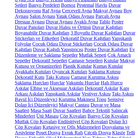
Setleri
Banyo Perdeleri
Bornoz
Peştemal
Havlu
Duvar
Dekorasyonu
Raf
Ayna
Çerçeveli Ayna
Makyaj Aynası
Boy
Aynası
Salon Aynası
Yatak Odası Aynası
Parçalı Ayna
Dresuar Aynası
Duvar Aynası
Ayaklı Ayna
Tablo
Poster
Duvar Panoları
Duvar Halısı ve Örtüsü
Duvar Kağıtları
Boyanabilir Duvar Kağıtları
3 Boyutlu Duvar Kağıtları
Duvar
Stickerları ve Etiketleri
Dekoratif Duvar Kağıtları
Yapışkanlı
Folyolar
Çocuk Odası Duvar Stickerları
Çocuk Odası Duvar
Kağıtları
Duvar Kağıdı Yapıştırıcısı
Poster Duvar Kağıtları
Ev
Düzenleme ve Saklama
Sepetler
Mutfak Sepeti
Çok Amaçlı
Sepetler
Dekoratif Sepetler
Çamaşır Sepetleri
Kutular
Makyaj
Kutusu ve Organizerleri
Plastik Kutular
Kumaş Kutular
Ayakkabı Kutuları
Oyuncak Kutuları
Saklama Kutusu
Dekoratif Kutu
Takı Kutusu
Çamaşır Kurutma Askısı
Saklama Hurçları
Hurçlar
Vakumlu Hurçlar
Halı Hurcu
Askılar
Elbise ve Aksesuar Askıları
Dekoratif Askılar
Kapı
Arkası Askıları
Yapışkanlı Askılar
Vestiyer Askısı
Takı Askısı
Bavul İçi Düzenleyici
Kurutma Makinesi Topu
Şemsiye
Dolap İçi Düzenleyici
Makyaj Çantası
Duvar ve Masa
Saatleri
Masa Saati
Duvar Saatleri
Bahçe Tekstili
Salıncak
Minderleri
Ütü Masası
Çöp Kovaları
Banyo Çöp Kovaları
Mutfak Çöp Kovaları
Endüstriyel Çöp Kovaları
Dolap İçi
Çöp Kovaları
Kırtasiye ve Ofis Malzemeleri
Dosyalama ve
Arşivleme
Poşet Dosya
Evrak Rafı
Çıtçıtlı Dosya
Klasör
Telli