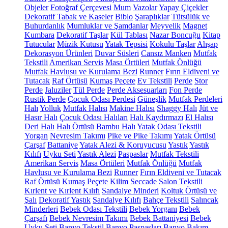
Objeler
Fotoğraf Çerçevesi
Mum
Vazolar
Yapay Çiçekler
Dekoratif Tabak ve Kaseler
Biblo
Şaraplıklar
Tütsülük ve
Buhurdanlık
Mumluklar ve Şamdanlar
Meyvelik
Magnet
Kumbara
Dekoratif Taşlar
Kül Tablası
Nazar Boncuğu
Kitap
Tutucular
Müzik Kutusu
Yatak Tepsisi
Kokulu Taşlar
Ahşap
Dekorasyon Ürünleri
Duvar Süsleri
Cansız Manken
Mutfak
Tekstili
Amerikan Servis
Masa Örtüleri
Mutfak Önlüğü
Mutfak Havlusu ve Kurulama Bezi
Runner
Fırın Eldiveni ve
Tutacak
Raf Örtüsü
Kumaş Peçete
Ev Tekstili
Perde
Stor
Perde
Jaluziler
Tül Perde
Perde Aksesuarları
Fon Perde
Rustik Perde
Çocuk Odası Perdesi
Güneşlik
Mutfak Perdeleri
Halı
Yolluk
Mutfak Halısı
Makine Halısı
Shaggy Halı
Jüt ve
Hasır Halı
Çocuk Odası Halıları
Halı Kaydırmazı
El Halısı
Deri Halı
Halı Örtüsü
Bambu Halı
Yatak Odası Tekstili
Yorgan
Nevresim Takımı
Pike ve Pike Takımı
Yatak Örtüsü
Çarşaf
Battaniye
Yatak Alezi & Koruyucusu
Yastık
Yastık
Kılıfı
Uyku Seti
Yastık Alezi
Paspaslar
Mutfak Tekstili
Amerikan Servis
Masa Örtüleri
Mutfak Önlüğü
Mutfak
Havlusu ve Kurulama Bezi
Runner
Fırın Eldiveni ve Tutacak
Raf Örtüsü
Kumaş Peçete
Kilim
Seccade
Salon Tekstili
Kırlent ve Kırlent Kılıfı
Sandalye Minderi
Koltuk Örtüsü ve
Şalı
Dekoratif Yastık
Sandalye Kılıfı
Bahçe Tekstili
Salıncak
Minderleri
Bebek Odası Tekstili
Bebek Yorganı
Bebek
Çarşafı
Bebek Nevresim Takımı
Bebek Battaniyesi
Bebek
Uyku Seti
Banyo Tekstil
Banyo Paspasları
Banyo Bakım