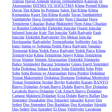
Trafosu
Havuz Ampulü
Havuz Termometresi
Karavan ve
Aksesuarları
ISITMA VE SOĞUTMA
Klima
Portatif Klima
Duvar Tipi Klima
Isı Pompası
Salon Tipi Klima
Klima
Kumandası
Kaset Tipi Klima
Kombi
Tavan Vantilatörleri
Vantilatörler
Hava Temizleyiciler
Nem Cihazları
Hava
Temizleme Cihazları
Buhar Makineleri
Nem Alma Cihazları
ve Rutubet Gidericiler
Elektrikli Isıtıcılar
Quartz Isıtıcılar
Infrared Isıtıcılar
Kule Tipi Isıtıcılar
Yağlı Radyatör
Fanlı
Isıtıcılar
Elektrikli Radyatörler
Dış Mekan Isıtıcılar
Havlupanlar
Radyatörler
Termosifonlar
Şofbenler
Ani Su
Isıtıcı
Isıtma ve Soğutma Yedek Parça
Radyatör Vanaları
Termostat
Klima Yedek Parça
Radyatör Yedek Parça
Klima
Temizleyicisi
Klima Temizleme Spreyi
Klima Temizleme
Sıvısı
Şömine
Şömine Aksesuarları
Elektrikli Şömineler
Bahçe Şömineleri
Bacasız Şömineler
Güneş Enerji Sistemleri
Soba
Doğalgaz Sobası
Kuzine Soba
Elektrikli Soba
Pelet
Soba
Soba Borusu ve Aksesuarları
Hava Perdesi
Doğalgaz
Tesisat Malzemeleri
Doğalgaz Hortumu
Doğalgaz Menfezleri
Tesisat Temizleme Sıvıları
Boyler
Kalorifer Kazanı
BANYO
Banyo Dolapları
Aynalı Banyo Dolabı
Banyo Boy Dolapları
Lavabolu Banyo Dolapları
Çok Amaçlı Banyo Dolapları
Çamaşır Makinesi Dolapları
Ecza Dolabı
Banyo Rafları
Duş
Sistemleri
Duşakabin
Duş Tekneleri
Jakuziler
Küvet
Duş
Setleri
Duş Sistemleri
Duş Başlıkları
Duş Kolonları
Sürgülü
Duş Setleri
Duş Spiralleri
El Duşu
Vitrifiyeler
Lavabolar