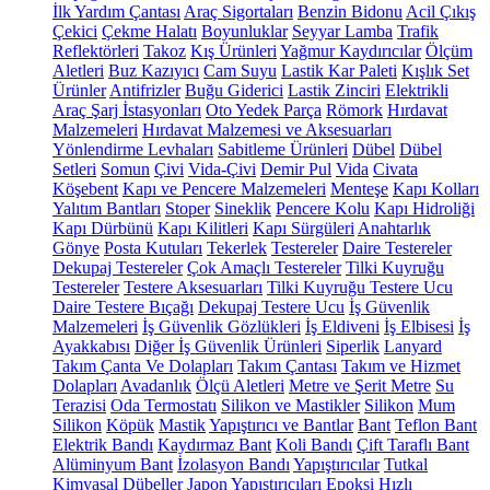
İlk Yardım Çantası
Araç Sigortaları
Benzin Bidonu
Acil Çıkış
Çekici
Çekme Halatı
Boyunluklar
Seyyar Lamba
Trafik
Reflektörleri
Takoz
Kış Ürünleri
Yağmur Kaydırıcılar
Ölçüm
Aletleri
Buz Kazıyıcı
Cam Suyu
Lastik Kar Paleti
Kışlık Set
Ürünler
Antifrizler
Buğu Giderici
Lastik Zinciri
Elektrikli
Araç Şarj İstasyonları
Oto Yedek Parça
Römork
Hırdavat
Malzemeleri
Hırdavat Malzemesi ve Aksesuarları
Yönlendirme Levhaları
Sabitleme Ürünleri
Dübel
Dübel
Setleri
Somun
Çivi
Vida-Çivi
Demir Pul
Vida
Civata
Köşebent
Kapı ve Pencere Malzemeleri
Menteşe
Kapı Kolları
Yalıtım Bantları
Stoper
Sineklik
Pencere Kolu
Kapı Hidroliği
Kapı Dürbünü
Kapı Kilitleri
Kapı Sürgüleri
Anahtarlık
Gönye
Posta Kutuları
Tekerlek
Testereler
Daire Testereler
Dekupaj Testereler
Çok Amaçlı Testereler
Tilki Kuyruğu
Testereler
Testere Aksesuarları
Tilki Kuyruğu Testere Ucu
Daire Testere Bıçağı
Dekupaj Testere Ucu
İş Güvenlik
Malzemeleri
İş Güvenlik Gözlükleri
İş Eldiveni
İş Elbisesi
İş
Ayakkabısı
Diğer İş Güvenlik Ürünleri
Siperlik
Lanyard
Takım Çanta Ve Dolapları
Takım Çantası
Takım ve Hizmet
Dolapları
Avadanlık
Ölçü Aletleri
Metre ve Şerit Metre
Su
Terazisi
Oda Termostatı
Silikon ve Mastikler
Silikon
Mum
Silikon
Köpük
Mastik
Yapıştırıcı ve Bantlar
Bant
Teflon Bant
Elektrik Bandı
Kaydırmaz Bant
Koli Bandı
Çift Taraflı Bant
Alüminyum Bant
İzolasyon Bandı
Yapıştırıcılar
Tutkal
Kimyasal Dübeller
Japon Yapıştırıcıları
Epoksi
Hızlı