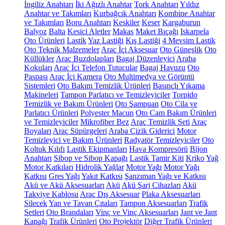
İngiliz Anahtarı
İki Ağızlı Anahtar
Tork Anahtarı
Yıldız
Anahtar ve Takımları
Kurbağcık Anahtarı
Kombine Anahtar
ve Takımları
Boru Anahtarı
Keskiler
Keser
Kargaburun
Balyoz
Balta
Kesici Aletler
Makas
Maket Bıçağı
Iskarpela
Oto Ürünleri
Lastik
Yaz Lastiği
Kış Lastiği
4 Mevsim Lastik
Oto Teknik Malzemeler
Araç İçi Aksesuar
Oto Güneşlik
Oto
Küllükler
Araç Buzdolapları
Bagaj Düzenleyici
Araba
Kokuları
Araç İçi Telefon Tutucular
Bagaj Havuzu
Oto
Paspası
Araç İçi Kamera
Oto Multimedya ve Görüntü
Sistemleri
Oto Bakım Temizlik Ürünleri
Basınçlı Yıkama
Makineleri
Tampon Parlatıcı ve Temizleyiciler
Torpido
Temizlik ve Bakım Ürünleri
Oto Şampuan
Oto Cila ve
Parlatıcı Ürünleri
Polyester Macun
Oto Cam Bakım Ürünleri
ve Temizleyiciler
Mikrofiber Bez
Araç Temizlik Seti
Araç
Boyaları
Araç Süpürgeleri
Araba Çizik Giderici
Motor
Temizleyici ve Bakım Ürünleri
Radyatör Temizleyiciler
Oto
Koltuk Kılıfı
Lastik Ekipmanları
Hava Kompresörü
Bijon
Anahtarı
Sibop ve Sibop Kapağı
Lastik Tamir Kiti
Kriko
Yağ
Motor Katkıları
Hidrolik Yağlar
Motor Yağı
Motor Yağı
Katkısı
Gres Yağı
Yakıt Katkısı
Şanzıman Yağı ve Katkısı
Akü ve Akü Aksesuarları
Akü
Akü Şarj Cihazları
Akü
Takviye Kablosu
Araç Dış Aksesuar
Plaka Aksesuarları
Silecek
Yan ve Tavan Çıtaları
Tampon Aksesuarları
Trafik
Setleri
Oto Brandaları
Vinç ve Vinç Aksesuarları
Jant ve Jant
Kapağı
Trafik Ürünleri
Oto Projektör
Diğer Trafik Ürünleri