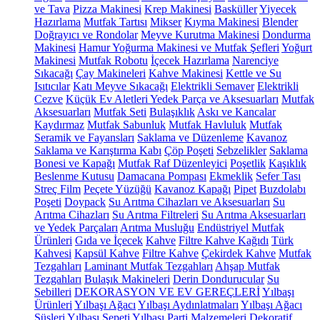
ve Tava
Pizza Makinesi
Krep Makinesi
Basküller
Yiyecek
Hazırlama
Mutfak Tartısı
Mikser
Kıyma Makinesi
Blender
Doğrayıcı ve Rondolar
Meyve Kurutma Makinesi
Dondurma
Makinesi
Hamur Yoğurma Makinesi ve Mutfak Şefleri
Yoğurt
Makinesi
Mutfak Robotu
İçecek Hazırlama
Narenciye
Sıkacağı
Çay Makineleri
Kahve Makinesi
Kettle ve Su
Isıtıcılar
Katı Meyve Sıkacağı
Elektrikli Semaver
Elektrikli
Cezve
Küçük Ev Aletleri Yedek Parça ve Aksesuarları
Mutfak
Aksesuarları
Mutfak Seti
Bulaşıklık
Askı ve Kancalar
Kaydırmaz
Mutfak Sabunluk
Mutfak Havluluk
Mutfak
Seramik ve Fayansları
Saklama ve Düzenleme
Kavanoz
Saklama ve Karıştırma Kabı
Çöp Poşeti
Sebzelikler
Saklama
Bonesi ve Kapağı
Mutfak Raf Düzenleyici
Poşetlik
Kaşıklık
Beslenme Kutusu
Damacana Pompası
Ekmeklik
Sefer Tası
Streç Film
Peçete Yüzüğü
Kavanoz Kapağı
Pipet
Buzdolabı
Poşeti
Doypack
Su Arıtma Cihazları ve Aksesuarları
Su
Arıtma Cihazları
Su Arıtma Filtreleri
Su Arıtma Aksesuarları
ve Yedek Parçaları
Arıtma Musluğu
Endüstriyel Mutfak
Ürünleri
Gıda ve İçecek
Kahve
Filtre Kahve Kağıdı
Türk
Kahvesi
Kapsül Kahve
Filtre Kahve
Çekirdek Kahve
Mutfak
Tezgahları
Laminant Mutfak Tezgahları
Ahşap Mutfak
Tezgahları
Bulaşık Makineleri
Derin Dondurucular
Su
Sebilleri
DEKORASYON VE EV GEREÇLERİ
Yılbaşı
Ürünleri
Yılbaşı Ağacı
Yılbaşı Aydınlatmaları
Yılbaşı Ağacı
Süsleri
Yılbaşı Sepeti
Yılbaşı Parti Malzemeleri
Dekoratif