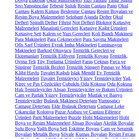
Dosya
Etiketlik
Okul Malzemeleri
Yazı Tahtası
Tahta Silgisi
Sıvı Yapıştırıcılar
Tebeşir
Suluk
Resim Çantası
Pano
Okul
Çantası
Kalem Kutusu
Beslenme Çantası
Resim Boyaları ve
Resim Boya Malzemeleri
Selobant
Ajanda
Defter
Okul
Defteri
Spiralli Defter
Fihrist
Not Defteri
Bloknot
Kırtasiye
Malzemeleri
Masaüstü Gereçleri
Kırtasiye Kağıt Ürünleri
Kırtasiye Seti
Kalem ve Yazı Gereçleri
Koli Bandı Makinesi
Para Makineleri
Para Çekmeceleri
Para Sayma Makineleri
Ofis Sarf Ürünleri
Evrak İmha Makineleri
Laminasyon
Makineleri
Barkod Okuyucu
Temizlik Gereçleri ve
Ekipmanları
Temizlik Eldiveni
Temizlik Kovası
Temizlik,
Ovma Teli
Tüy Toplama Ürünleri
Faraş
Çekpas
Fırça ve
Süpürge
Temizlik Bezleri
Temizlik Süngeri
Paspas ve Mop
Kâğıt Havlu
Tuvalet Kağıdı
Islak Mendil
Ev Temizlik
Malzemeleri
Tuvalet Temizleyici
Yüzey Temizleyiciler
Yağ,
Kireç ve Pas Çözücüler
Çubuklu Oda Kokusu
Oda Kokusu
Halı Temizleyiciler
Ahşap Temizleyiciler ve Bakım Ürünleri
Cam ve Parlak Yüzey Temizleyiciler
Mutfak ve Banyo
Temizleyiciler
Bulaşık Makinesi Deterjanı
Yumuşatıcı
Çamaşır Deterjanı
Elde Bulaşık Deterjanı
Çamaşır Leke
Çıkarıcılar
Kolonya
Pazar Arabası ve Çantası
Eğlence
Ürünleri
Parti Malzemeleri
Puzzle
Hobi Malzemeleri
Hobi
Boya ve Resim Malzemeleri
Ahşap Boyaları
Akrilik Boyalar
Sulu Boya
Yağlı Boya Seti
Eskitme Boyası
Cam ve Seramik
Boyaları
Metalik Boya
Şövale
Kumaş Boyaları
Resim Fırçası