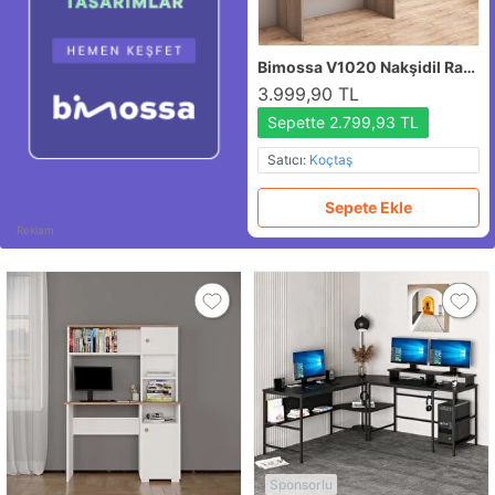
Bimossa
V1020 Nakşidil Raflı Çalışma Masası Ceviz/beyaz
3.999,90 TL
Sepette 2.799,93 TL
Satıcı:
Koçtaş
Sepete Ekle
Reklam
Sponsorlu