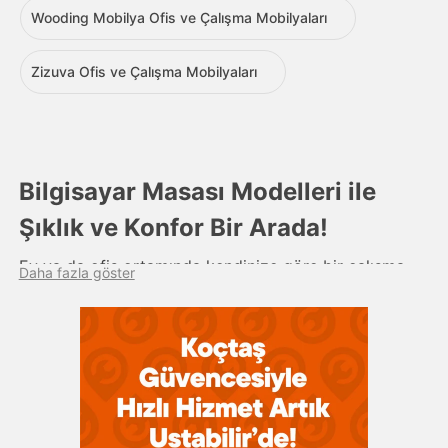
Wooding Mobilya Ofis ve Çalışma Mobilyaları
Zizuva Ofis ve Çalışma Mobilyaları
Bilgisayar Masası Modelleri ile
Şıklık ve Konfor Bir Arada!
Ev ya da ofis ortamında kendinize göre bir çalışma
Daha fazla göster
ortamı yaratmak çok önemlidir. Özellikle evden
çalışıyorsanız bu rahatlığı yaşam alanınıza da
taşımanız gerekir. Yaşam alanlarınızda bulunan koltuk,
çalışma masası ya da farklı tasarımlarla evinizi dekore
ederek istediğiniz konfor seviyesini yakalayabilirsiniz.
Bilgisayar ve çalışma masası seçimi hem konforunuz