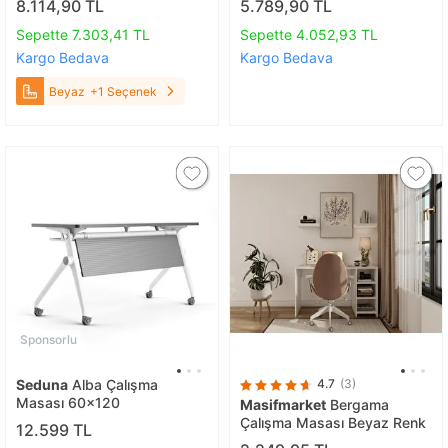
8.114,90 TL
5.789,90 TL
Dolaplı, Bilgisayar Masası
Mat Beyaz Beyaz
Sepette 7.303,41 TL
Sepette 4.052,93 TL
Kargo Bedava
Kargo Bedava
Beyaz
+1 Seçenek
Sponsorlu
Seduna
Alba Çalışma
4.7
(3)
Masası 60x120
Masifmarket
Bergama
Çalışma Masası Beyaz Renk
12.599 TL