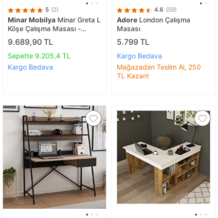
5
(2)
4.6
(59)
Minar Mobilya
Minar Greta L
Adore
London Çalışma
Köşe Çalışma Masası -
Masası
Dore/siyah
9.689,90 TL
5.799 TL
Sepette 9.205,4 TL
Kargo Bedava
Kargo Bedava
Mağazadan Teslim Al, 250
TL Kazan!