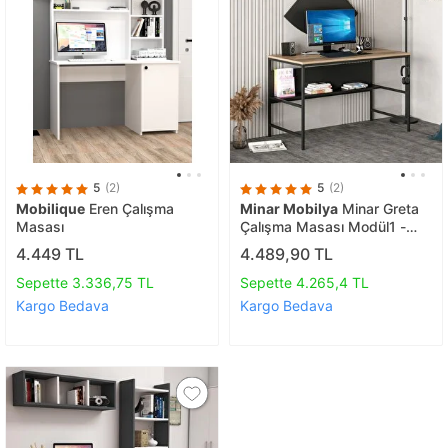
5
(2)
5
(2)
Mobilique
Eren Çalışma
Minar Mobilya
Minar Greta
Masası
Çalışma Masası Modül1 -
Dore/siyah
4.449 TL
4.489,90 TL
Sepette 3.336,75 TL
Sepette 4.265,4 TL
Kargo Bedava
Kargo Bedava