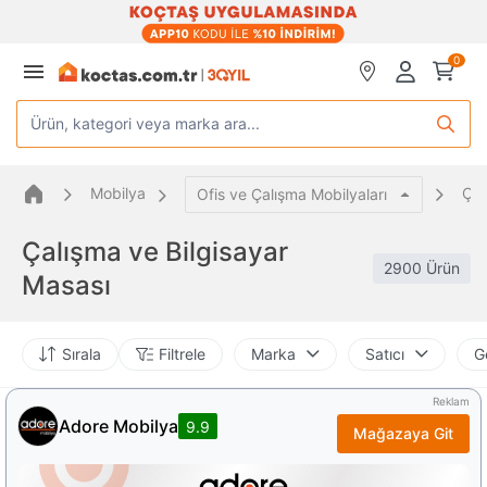
0
Ürün, kategori veya marka ara...
Mobilya
Çal
Ofis ve Çalışma Mobilyaları
Çalışma ve Bilgisayar
2900 Ürün
Masası
Sırala
Filtrele
Marka
Satıcı
G
Reklam
Adore Mobilya
9.9
Mağazaya Git