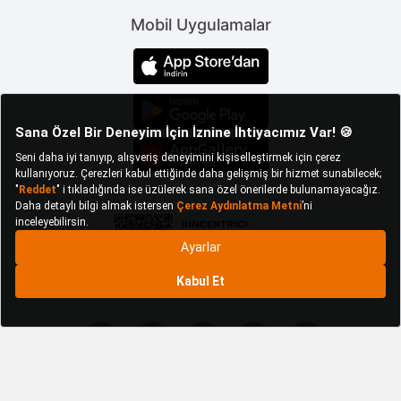
malzeme kalitesi ile ön plana çıkarken uzun yıllar
sorunsuz kullanabileceğiniz ürünlerdendir. Kullanım
Mobil Uygulamalar
alanında yer sıkıntınız olduğunu düşünüyorsanız da
katlanır çalışma masası modellerini
değerlendirebilirsiniz. Katlanır bilgisayar masası
modellerini dilerseniz farklı ortamlarda kullanmayı da
düşünebilirsiniz.
Satın aldığınız çalışma
masası modelleri
arasında fonksiyonelliği
de dikkate almalısınız.
Ürün koleksiyonu içinde
yer alan kitaplıklı çalışma
masası çeşitleri
kullanıcıya geniş bir
alanda çalışma imkânı
yaratırken depolama
alanında da kitaplarınızı muhafaza edebilirsiniz.