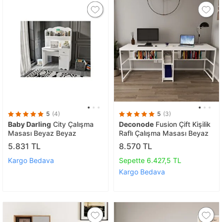
5
(4)
5
(3)
Baby Darling
City Çalışma
Deconode
Fusion Çift Kişilik
Masası Beyaz Beyaz
Raflı Çalışma Masası Beyaz
5.831 TL
8.570 TL
Kargo Bedava
Sepette 6.427,5 TL
Kargo Bedava