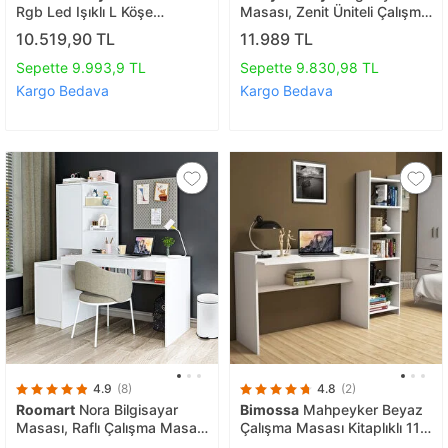
Rgb Led Işıklı L Köşe
Masası, Zenit Üniteli Çalışma
Çalışma Masası - Dore/siyah
Masası
10.519,90 TL
11.989 TL
Sepette 9.993,9 TL
Sepette 9.830,98 TL
Kargo Bedava
Kargo Bedava
4.9
(8)
4.8
(2)
Roomart
Nora Bilgisayar
Bimossa
Mahpeyker Beyaz
Masası, Raflı Çalışma Masası
Çalışma Masası Kitaplıklı 118
, Çalışma Ofis Masası Sol
Cm T7040