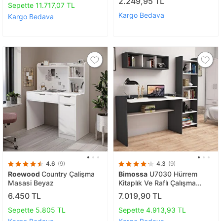
2.249,95 TL
Sepette 11.717,07 TL
Kargo Bedava
Kargo Bedava
4.6
(9)
4.3
(9)
Roewood
Country Çalişma
Bimossa
U7030 Hürrem
Masasi Beyaz
Kitaplık Ve Raflı Çalışma
Masası Antrasit/beyaz
6.450 TL
7.019,90 TL
Sepette 5.805 TL
Sepette 4.913,93 TL