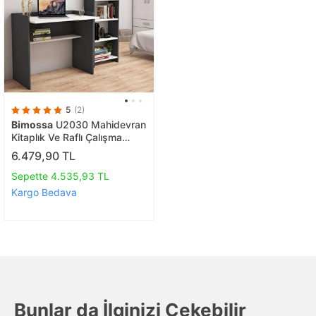
5
(2)
Bimossa
U2030 Mahidevran
Kitaplık Ve Raflı Çalışma
Masası Antrasit/beyaz
6.479,90 TL
Sepette 4.535,93 TL
Kargo Bedava
Bunlar da İlginizi Çekebilir