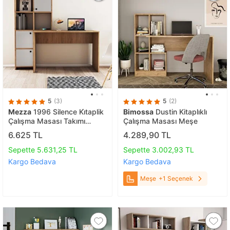
5
(3)
5
(2)
Mezza
1996 Silence Ki̇taplik
Bimossa
Dustin Kitaplıklı
Çalışma Masası Takımı
Çalışma Masası Meşe
Sepet Beyaz
6.625 TL
4.289,90 TL
Sepette 5.631,25 TL
Sepette 3.002,93 TL
Kargo Bedava
Kargo Bedava
Meşe
+1 Seçenek