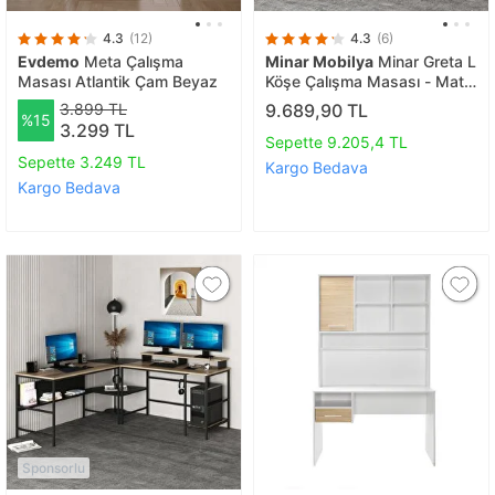
4.3
(12)
4.3
(6)
Evdemo
Meta Çalışma
Minar Mobilya
Minar Greta L
Masası Atlantik Çam Beyaz
Köşe Çalışma Masası - Mat
Siyah
3.899 TL
9.689,90 TL
%15
3.299 TL
Sepette 9.205,4 TL
Sepette 3.249 TL
Kargo Bedava
Kargo Bedava
Sponsorlu