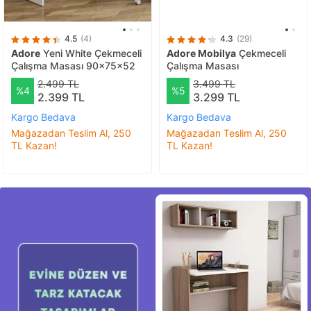
4.5
(4)
4.3
(29)
Adore
Yeni White Çekmeceli
Adore Mobilya
Çekmeceli
Çalışma Masası 90x75x52
Çalışma Masası
2.499 TL
3.499 TL
%4
%5
2.399 TL
3.299 TL
Kargo Bedava
Kargo Bedava
Mağazadan Teslim Al, 250
Mağazadan Teslim Al, 250
TL Kazan!
TL Kazan!