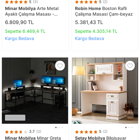
5
(3)
5
(2)
Minar Mobilya
Arte Metal
Robin Home
Boston Rafli
Ayaklı Çalışma Masası -
Çalişma Masasi Çam-beyaz
Kaman Ceviz/mat Siyah
6.809,90 TL
5.381,43 TL
Sepette 6.469,4 TL
Sepette 4.305,14 TL
Kargo Bedava
Kargo Bedava
Sponsorlu
3.7
(3)
5
(2)
Minar Mobilya
Minar Greta
Setay Mobilya
Bilgisayar