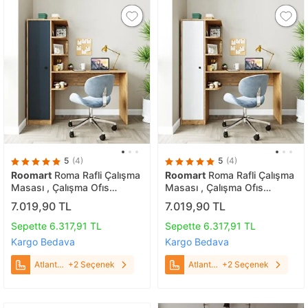
5
(4)
5
(4)
Roomart
Roma Rafli Çalışma
Roomart
Roma Rafli Çalışma
Masası , Çalışma Ofi̇s
Masası , Çalışma Ofi̇s
Masası Sol Dolaplı Atlanti̇k
Masası Sol Dolaplı Atlanti̇k
7.019,90 TL
7.019,90 TL
Çam Atlantik Çam Antrasit
Çam Atlantik Çam - Beyaz
Sepette 6.317,91 TL
Sepette 6.317,91 TL
Kargo Bedava
Kargo Bedava
Atlantik
+2 Seçenek
Atlantik
+2 Seçenek
Çam
Çam -
Antrasit
Beyaz