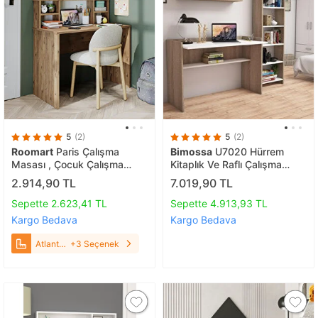
5
(2)
5
(2)
Roomart
Paris Çalışma
Bimossa
U7020 Hürrem
Masası , Çocuk Çalışma
Kitaplık Ve Raflı Çalışma
Masası, Ofis Masası,
Masası Ceviz/beyaz
2.914,90 TL
7.019,90 TL
Bilgisayar Masası 100 Cm
Atlantik Çam
Sepette 2.623,41 TL
Sepette 4.913,93 TL
Kargo Bedava
Kargo Bedava
Atlantik
+3 Seçenek
Çam