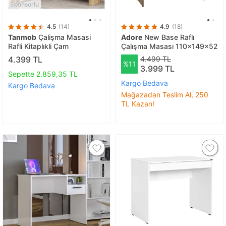
Sponsorlu
4.5
(14)
4.9
(18)
Tanmob
Çalişma Masasi
Adore
New Base Raflı
Rafli Kitaplıkli Çam
Çalışma Masası 110x149x52
4.399 TL
4.499 TL
%11
3.999 TL
Sepette 2.859,35 TL
Kargo Bedava
Kargo Bedava
Mağazadan Teslim Al, 250
TL Kazan!