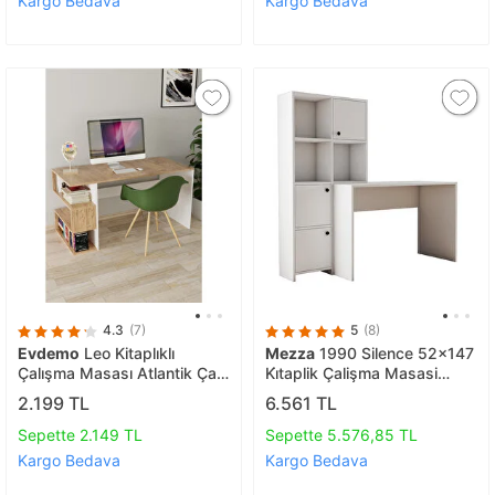
Kargo Bedava
Kargo Bedava
4.3
(7)
5
(8)
Evdemo
Leo Kitaplıklı
Mezza
1990 Silence 52x147
Çalışma Masası Atlantik Çam
Ki̇taplik Çalişma Masasi
Atlantik Çam
Takimi Beyaz
2.199 TL
6.561 TL
Sepette 2.149 TL
Sepette 5.576,85 TL
Kargo Bedava
Kargo Bedava