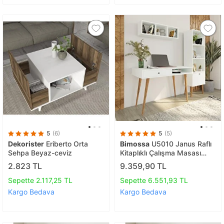
5
(6)
5
(5)
Dekorister
Eriberto Orta
Bimossa
U5010 Janus Raflı
Sehpa Beyaz-ceviz
Kitaplıklı Çalışma Masası
Beyaz
2.823 TL
9.359,90 TL
Sepette 2.117,25 TL
Sepette 6.551,93 TL
Kargo Bedava
Kargo Bedava