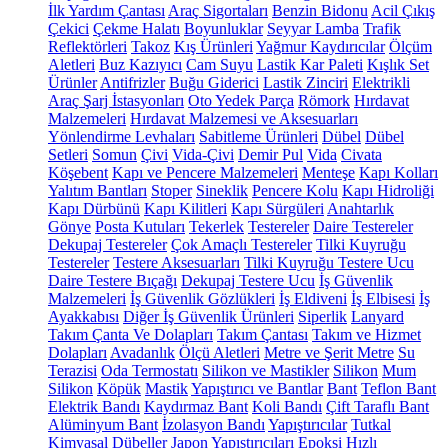
İlk Yardım Çantası
Araç Sigortaları
Benzin Bidonu
Acil Çıkış
Çekici
Çekme Halatı
Boyunluklar
Seyyar Lamba
Trafik
Reflektörleri
Takoz
Kış Ürünleri
Yağmur Kaydırıcılar
Ölçüm
Aletleri
Buz Kazıyıcı
Cam Suyu
Lastik Kar Paleti
Kışlık Set
Ürünler
Antifrizler
Buğu Giderici
Lastik Zinciri
Elektrikli
Araç Şarj İstasyonları
Oto Yedek Parça
Römork
Hırdavat
Malzemeleri
Hırdavat Malzemesi ve Aksesuarları
Yönlendirme Levhaları
Sabitleme Ürünleri
Dübel
Dübel
Setleri
Somun
Çivi
Vida-Çivi
Demir Pul
Vida
Civata
Köşebent
Kapı ve Pencere Malzemeleri
Menteşe
Kapı Kolları
Yalıtım Bantları
Stoper
Sineklik
Pencere Kolu
Kapı Hidroliği
Kapı Dürbünü
Kapı Kilitleri
Kapı Sürgüleri
Anahtarlık
Gönye
Posta Kutuları
Tekerlek
Testereler
Daire Testereler
Dekupaj Testereler
Çok Amaçlı Testereler
Tilki Kuyruğu
Testereler
Testere Aksesuarları
Tilki Kuyruğu Testere Ucu
Daire Testere Bıçağı
Dekupaj Testere Ucu
İş Güvenlik
Malzemeleri
İş Güvenlik Gözlükleri
İş Eldiveni
İş Elbisesi
İş
Ayakkabısı
Diğer İş Güvenlik Ürünleri
Siperlik
Lanyard
Takım Çanta Ve Dolapları
Takım Çantası
Takım ve Hizmet
Dolapları
Avadanlık
Ölçü Aletleri
Metre ve Şerit Metre
Su
Terazisi
Oda Termostatı
Silikon ve Mastikler
Silikon
Mum
Silikon
Köpük
Mastik
Yapıştırıcı ve Bantlar
Bant
Teflon Bant
Elektrik Bandı
Kaydırmaz Bant
Koli Bandı
Çift Taraflı Bant
Alüminyum Bant
İzolasyon Bandı
Yapıştırıcılar
Tutkal
Kimyasal Dübeller
Japon Yapıştırıcıları
Epoksi
Hızlı