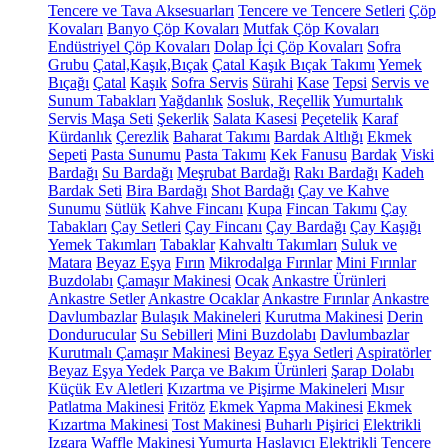
Tencere ve Tava Aksesuarları
Tencere ve Tencere Setleri
Çöp
Kovaları
Banyo Çöp Kovaları
Mutfak Çöp Kovaları
Endüstriyel Çöp Kovaları
Dolap İçi Çöp Kovaları
Sofra
Grubu
Çatal,Kaşık,Bıçak
Çatal Kaşık Bıçak Takımı
Yemek
Bıçağı
Çatal
Kaşık
Sofra Servis
Sürahi
Kase
Tepsi
Servis ve
Sunum Tabakları
Yağdanlık
Sosluk, Reçellik
Yumurtalık
Servis Maşa Seti
Şekerlik
Salata Kasesi
Peçetelik
Karaf
Kürdanlık
Çerezlik
Baharat Takımı
Bardak Altlığı
Ekmek
Sepeti
Pasta Sunumu
Pasta Takımı
Kek Fanusu
Bardak
Viski
Bardağı
Su Bardağı
Meşrubat Bardağı
Rakı Bardağı
Kadeh
Bardak Seti
Bira Bardağı
Shot Bardağı
Çay ve Kahve
Sunumu
Sütlük
Kahve Fincanı
Kupa
Fincan Takımı
Çay
Tabakları
Çay Setleri
Çay Fincanı
Çay Bardağı
Çay Kaşığı
Yemek Takımları
Tabaklar
Kahvaltı Takımları
Suluk ve
Matara
Beyaz Eşya
Fırın
Mikrodalga Fırınlar
Mini Fırınlar
Buzdolabı
Çamaşır Makinesi
Ocak
Ankastre Ürünleri
Ankastre Setler
Ankastre Ocaklar
Ankastre Fırınlar
Ankastre
Davlumbazlar
Bulaşık Makineleri
Kurutma Makinesi
Derin
Dondurucular
Su Sebilleri
Mini Buzdolabı
Davlumbazlar
Kurutmalı Çamaşır Makinesi
Beyaz Eşya Setleri
Aspiratörler
Beyaz Eşya Yedek Parça ve Bakım Ürünleri
Şarap Dolabı
Küçük Ev Aletleri
Kızartma ve Pişirme Makineleri
Mısır
Patlatma Makinesi
Fritöz
Ekmek Yapma Makinesi
Ekmek
Kızartma Makinesi
Tost Makinesi
Buharlı Pişirici
Elektrikli
Izgara
Waffle Makinesi
Yumurta Haşlayıcı
Elektrikli Tencere