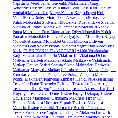
Yapıştırıcı
Merdivenler
Güvenlik Malzemeleri
Yangın
Söndürücü
Alarm
Kasa ve Kilitler
Çelik Kasa
Kilit
Kutu ve
Ambalaj Malzemeleri
Kargo Kutusu
Kargo Poşeti
Koli
Motosiklet Ürünleri
Motorsiklet Aksesuarları
Motosiklet
Kilidi
Motosiklet Stickerları
Motosiklet Rüzgarlık ve Siperlik
Motosiklet Aynası
Motosiklet Brandası
Motorsiklet Yedek
Parça
Motosiklet Fren Ekipmanları
Diğer Motosiklet Yedek
Parçaları
Motosiklet Fren ve Debriyaj Kolu
Motosiklet Kayışı
Motosiklet Zinciri
Motosiklet Giyim
Motorcu Eldiveni
Motorcu Botu ve Ayakkabısı
Motorcu Yağmurluk
Motosiklet
Kaskı
ELEKTRİKLİ EL ALETLERİ
Akülü Vidalamalar
Şarjlı Vidalamalar
Kablolu Vidalamalar
Vidalama Uçları
Matkaplar
Darbeli Matkaplar
Akülü Matkap ve Vidalamalar
Matkap Ucu ve Setleri
Somun Sıkma Makineleri
Darbesiz
Matkaplar
Manyetik Matkap
Sütunlu Matkap
Matkap Tezgahı
Kırıcılar ve Deliciler
Zımpara ve Polisaj
Zımpara Makineleri
Polisaj Makineleri
Planyalar
Zımpara Kağıdı ve Aksesuarları
Testereler
Daire Testereler
Dekupaj Testereler
Çok Amaçlı
Testereler
Tilki Kuyruğu Testereler
Testere Aksesuarları
Tilki
Kuyruğu Testere Ucu
Daire Testere Bıçağı
Dekupaj Testere
Ucu
Bahçe Makineleri
Çapalama Makinesi
Tırpan
Çit
Budama Makinesi
Hidrofor
Yaprak Toplama Makinesi
Motorlu Testere
Elektrikli Testereler
Benzinli Testereler
Testere Zincirleri ve Yağları
Çim Biçme Makinesi
Benzinli
Çim Biçme Makinesi
Elektrikli Çim Biçme Makinesi
Kenar