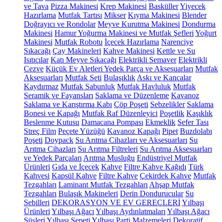
ve Tava
Pizza Makinesi
Krep Makinesi
Basküller
Yiyecek
Hazırlama
Mutfak Tartısı
Mikser
Kıyma Makinesi
Blender
Doğrayıcı ve Rondolar
Meyve Kurutma Makinesi
Dondurma
Makinesi
Hamur Yoğurma Makinesi ve Mutfak Şefleri
Yoğurt
Makinesi
Mutfak Robotu
İçecek Hazırlama
Narenciye
Sıkacağı
Çay Makineleri
Kahve Makinesi
Kettle ve Su
Isıtıcılar
Katı Meyve Sıkacağı
Elektrikli Semaver
Elektrikli
Cezve
Küçük Ev Aletleri Yedek Parça ve Aksesuarları
Mutfak
Aksesuarları
Mutfak Seti
Bulaşıklık
Askı ve Kancalar
Kaydırmaz
Mutfak Sabunluk
Mutfak Havluluk
Mutfak
Seramik ve Fayansları
Saklama ve Düzenleme
Kavanoz
Saklama ve Karıştırma Kabı
Çöp Poşeti
Sebzelikler
Saklama
Bonesi ve Kapağı
Mutfak Raf Düzenleyici
Poşetlik
Kaşıklık
Beslenme Kutusu
Damacana Pompası
Ekmeklik
Sefer Tası
Streç Film
Peçete Yüzüğü
Kavanoz Kapağı
Pipet
Buzdolabı
Poşeti
Doypack
Su Arıtma Cihazları ve Aksesuarları
Su
Arıtma Cihazları
Su Arıtma Filtreleri
Su Arıtma Aksesuarları
ve Yedek Parçaları
Arıtma Musluğu
Endüstriyel Mutfak
Ürünleri
Gıda ve İçecek
Kahve
Filtre Kahve Kağıdı
Türk
Kahvesi
Kapsül Kahve
Filtre Kahve
Çekirdek Kahve
Mutfak
Tezgahları
Laminant Mutfak Tezgahları
Ahşap Mutfak
Tezgahları
Bulaşık Makineleri
Derin Dondurucular
Su
Sebilleri
DEKORASYON VE EV GEREÇLERİ
Yılbaşı
Ürünleri
Yılbaşı Ağacı
Yılbaşı Aydınlatmaları
Yılbaşı Ağacı
Süsleri
Yılbaşı Sepeti
Yılbaşı Parti Malzemeleri
Dekoratif