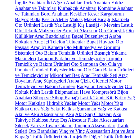
İngiliz Anahtarı
İki Ağızlı Anahtar
Tork Anahtarı
Yıldız
Anahtar ve Takımları
Kurbağcık Anahtarı
Kombine Anahtar
ve Takımları
Boru Anahtarı
Keskiler
Keser
Kargaburun
Balyoz
Balta
Kesici Aletler
Makas
Maket Bıçağı
Iskarpela
Oto Ürünleri
Lastik
Yaz Lastiği
Kış Lastiği
4 Mevsim Lastik
Oto Teknik Malzemeler
Araç İçi Aksesuar
Oto Güneşlik
Oto
Küllükler
Araç Buzdolapları
Bagaj Düzenleyici
Araba
Kokuları
Araç İçi Telefon Tutucular
Bagaj Havuzu
Oto
Paspası
Araç İçi Kamera
Oto Multimedya ve Görüntü
Sistemleri
Oto Bakım Temizlik Ürünleri
Basınçlı Yıkama
Makineleri
Tampon Parlatıcı ve Temizleyiciler
Torpido
Temizlik ve Bakım Ürünleri
Oto Şampuan
Oto Cila ve
Parlatıcı Ürünleri
Polyester Macun
Oto Cam Bakım Ürünleri
ve Temizleyiciler
Mikrofiber Bez
Araç Temizlik Seti
Araç
Boyaları
Araç Süpürgeleri
Araba Çizik Giderici
Motor
Temizleyici ve Bakım Ürünleri
Radyatör Temizleyiciler
Oto
Koltuk Kılıfı
Lastik Ekipmanları
Hava Kompresörü
Bijon
Anahtarı
Sibop ve Sibop Kapağı
Lastik Tamir Kiti
Kriko
Yağ
Motor Katkıları
Hidrolik Yağlar
Motor Yağı
Motor Yağı
Katkısı
Gres Yağı
Yakıt Katkısı
Şanzıman Yağı ve Katkısı
Akü ve Akü Aksesuarları
Akü
Akü Şarj Cihazları
Akü
Takviye Kablosu
Araç Dış Aksesuar
Plaka Aksesuarları
Silecek
Yan ve Tavan Çıtaları
Tampon Aksesuarları
Trafik
Setleri
Oto Brandaları
Vinç ve Vinç Aksesuarları
Jant ve Jant
Kapağı
Trafik Ürünleri
Oto Projektör
Diğer Trafik Ürünleri