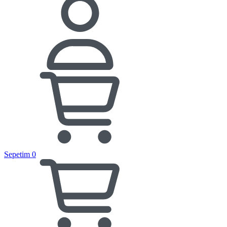
Sepetim
0