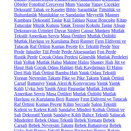
Objeler
Fotoğraf Çerçevesi
Mum
Vazolar
Yapay Çiçekler
Dekoratif Tabak ve Kaseler
Biblo
Şaraplıklar
Tütsülük ve
Buhurdanlık
Mumluklar ve Şamdanlar
Meyvelik
Magnet
Kumbara
Dekoratif Taşlar
Kül Tablası
Nazar Boncuğu
Kitap
Tutucular
Müzik Kutusu
Yatak Tepsisi
Kokulu Taşlar
Ahşap
Dekorasyon Ürünleri
Duvar Süsleri
Cansız Manken
Mutfak
Tekstili
Amerikan Servis
Masa Örtüleri
Mutfak Önlüğü
Mutfak Havlusu ve Kurulama Bezi
Runner
Fırın Eldiveni ve
Tutacak
Raf Örtüsü
Kumaş Peçete
Ev Tekstili
Perde
Stor
Perde
Jaluziler
Tül Perde
Perde Aksesuarları
Fon Perde
Rustik Perde
Çocuk Odası Perdesi
Güneşlik
Mutfak Perdeleri
Halı
Yolluk
Mutfak Halısı
Makine Halısı
Shaggy Halı
Jüt ve
Hasır Halı
Çocuk Odası Halıları
Halı Kaydırmazı
El Halısı
Deri Halı
Halı Örtüsü
Bambu Halı
Yatak Odası Tekstili
Yorgan
Nevresim Takımı
Pike ve Pike Takımı
Yatak Örtüsü
Çarşaf
Battaniye
Yatak Alezi & Koruyucusu
Yastık
Yastık
Kılıfı
Uyku Seti
Yastık Alezi
Paspaslar
Mutfak Tekstili
Amerikan Servis
Masa Örtüleri
Mutfak Önlüğü
Mutfak
Havlusu ve Kurulama Bezi
Runner
Fırın Eldiveni ve Tutacak
Raf Örtüsü
Kumaş Peçete
Kilim
Seccade
Salon Tekstili
Kırlent ve Kırlent Kılıfı
Sandalye Minderi
Koltuk Örtüsü ve
Şalı
Dekoratif Yastık
Sandalye Kılıfı
Bahçe Tekstili
Salıncak
Minderleri
Bebek Odası Tekstili
Bebek Yorganı
Bebek
Çarşafı
Bebek Nevresim Takımı
Bebek Battaniyesi
Bebek
Uyku Seti
Banyo Tekstil
Banyo Paspasları
Banyo Bakım