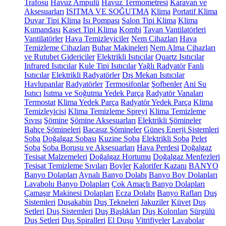
Trafosu
Havuz Ampulü
Havuz Termometresi
Karavan ve
Aksesuarları
ISITMA VE SOĞUTMA
Klima
Portatif Klima
Duvar Tipi Klima
Isı Pompası
Salon Tipi Klima
Klima
Kumandası
Kaset Tipi Klima
Kombi
Tavan Vantilatörleri
Vantilatörler
Hava Temizleyiciler
Nem Cihazları
Hava
Temizleme Cihazları
Buhar Makineleri
Nem Alma Cihazları
ve Rutubet Gidericiler
Elektrikli Isıtıcılar
Quartz Isıtıcılar
Infrared Isıtıcılar
Kule Tipi Isıtıcılar
Yağlı Radyatör
Fanlı
Isıtıcılar
Elektrikli Radyatörler
Dış Mekan Isıtıcılar
Havlupanlar
Radyatörler
Termosifonlar
Şofbenler
Ani Su
Isıtıcı
Isıtma ve Soğutma Yedek Parça
Radyatör Vanaları
Termostat
Klima Yedek Parça
Radyatör Yedek Parça
Klima
Temizleyicisi
Klima Temizleme Spreyi
Klima Temizleme
Sıvısı
Şömine
Şömine Aksesuarları
Elektrikli Şömineler
Bahçe Şömineleri
Bacasız Şömineler
Güneş Enerji Sistemleri
Soba
Doğalgaz Sobası
Kuzine Soba
Elektrikli Soba
Pelet
Soba
Soba Borusu ve Aksesuarları
Hava Perdesi
Doğalgaz
Tesisat Malzemeleri
Doğalgaz Hortumu
Doğalgaz Menfezleri
Tesisat Temizleme Sıvıları
Boyler
Kalorifer Kazanı
BANYO
Banyo Dolapları
Aynalı Banyo Dolabı
Banyo Boy Dolapları
Lavabolu Banyo Dolapları
Çok Amaçlı Banyo Dolapları
Çamaşır Makinesi Dolapları
Ecza Dolabı
Banyo Rafları
Duş
Sistemleri
Duşakabin
Duş Tekneleri
Jakuziler
Küvet
Duş
Setleri
Duş Sistemleri
Duş Başlıkları
Duş Kolonları
Sürgülü
Duş Setleri
Duş Spiralleri
El Duşu
Vitrifiyeler
Lavabolar