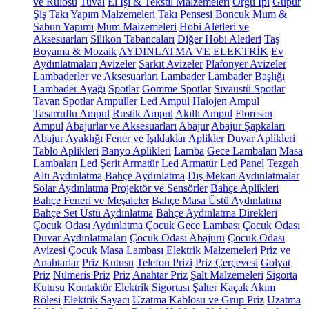
ve Rulosu
Tuval
El İşi & Tekstil Malzemeleri
Örgü İpi
Güpür
Şiş
Takı Yapım Malzemeleri
Takı Pensesi
Boncuk
Mum &
Sabun Yapımı
Mum Malzemeleri
Hobi Aletleri ve
Aksesuarları
Silikon Tabancaları
Diğer Hobi Aletleri
Taş
Boyama & Mozaik
AYDINLATMA VE ELEKTRİK
Ev
Aydınlatmaları
Avizeler
Sarkıt Avizeler
Plafonyer Avizeler
Lambaderler ve Aksesuarları
Lambader
Lambader Başlığı
Lambader Ayağı
Spotlar
Gömme Spotlar
Sıvaüstü Spotlar
Tavan Spotlar
Ampuller
Led Ampul
Halojen Ampul
Tasarruflu Ampul
Rustik Ampul
Akıllı Ampul
Floresan
Ampul
Abajurlar ve Aksesuarları
Abajur
Abajur Şapkaları
Abajur Ayaklığı
Fener ve Işıldaklar
Aplikler
Duvar Aplikleri
Tablo Aplikleri
Banyo Aplikleri
Lamba
Gece Lambaları
Masa
Lambaları
Led Şerit
Armatür
Led Armatür
Led Panel
Tezgah
Altı Aydınlatma
Bahçe Aydınlatma
Dış Mekan Aydınlatmalar
Solar Aydınlatma
Projektör ve Sensörler
Bahçe Aplikleri
Bahçe Feneri ve Meşaleler
Bahçe Masa Üstü Aydınlatma
Bahçe Set Üstü Aydınlatma
Bahçe Aydınlatma Direkleri
Çocuk Odası Aydınlatma
Çocuk Gece Lambası
Çocuk Odası
Duvar Aydınlatmaları
Çocuk Odası Abajuru
Çocuk Odası
Avizesi
Çocuk Masa Lambası
Elektrik Malzemeleri
Priz ve
Anahtarlar
Priz Kutusu
Telefon Prizi
Priz Çerçevesi
Golyat
Priz
Nümeris Priz
Priz
Anahtar Priz
Şalt Malzemeleri
Sigorta
Kutusu
Kontaktör
Elektrik Sigortası
Şalter
Kaçak Akım
Rölesi
Elektrik Sayacı
Uzatma Kablosu ve Grup Priz
Uzatma