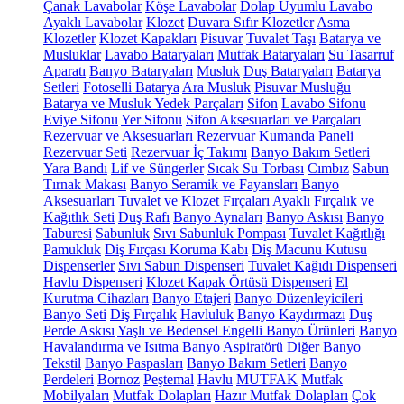
Çanak Lavabolar
Köşe Lavabolar
Dolap Uyumlu Lavabo
Ayaklı Lavabolar
Klozet
Duvara Sıfır Klozetler
Asma
Klozetler
Klozet Kapakları
Pisuvar
Tuvalet Taşı
Batarya ve
Musluklar
Lavabo Bataryaları
Mutfak Bataryaları
Su Tasarruf
Aparatı
Banyo Bataryaları
Musluk
Duş Bataryaları
Batarya
Setleri
Fotoselli Batarya
Ara Musluk
Pisuvar Musluğu
Batarya ve Musluk Yedek Parçaları
Sifon
Lavabo Sifonu
Eviye Sifonu
Yer Sifonu
Sifon Aksesuarları ve Parçaları
Rezervuar ve Aksesuarları
Rezervuar Kumanda Paneli
Rezervuar Seti
Rezervuar İç Takımı
Banyo Bakım Setleri
Yara Bandı
Lif ve Süngerler
Sıcak Su Torbası
Cımbız
Sabun
Tırnak Makası
Banyo Seramik ve Fayansları
Banyo
Aksesuarları
Tuvalet ve Klozet Fırçaları
Ayaklı Fırçalık ve
Kağıtlık Seti
Duş Rafı
Banyo Aynaları
Banyo Askısı
Banyo
Taburesi
Sabunluk
Sıvı Sabunluk Pompası
Tuvalet Kağıtlığı
Pamukluk
Diş Fırçası Koruma Kabı
Diş Macunu Kutusu
Dispenserler
Sıvı Sabun Dispenseri
Tuvalet Kağıdı Dispenseri
Havlu Dispenseri
Klozet Kapak Örtüsü Dispenseri
El
Kurutma Cihazları
Banyo Etajeri
Banyo Düzenleyicileri
Banyo Seti
Diş Fırçalık
Havluluk
Banyo Kaydırmazı
Duş
Perde Askısı
Yaşlı ve Bedensel Engelli Banyo Ürünleri
Banyo
Havalandırma ve Isıtma
Banyo Aspiratörü
Diğer
Banyo
Tekstil
Banyo Paspasları
Banyo Bakım Setleri
Banyo
Perdeleri
Bornoz
Peştemal
Havlu
MUTFAK
Mutfak
Mobilyaları
Mutfak Dolapları
Hazır Mutfak Dolapları
Çok