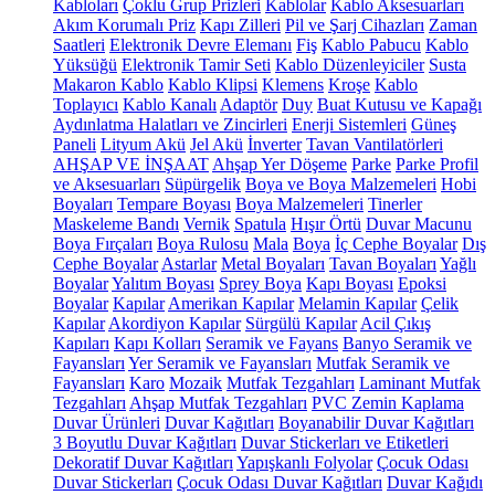
Kabloları
Çoklu Grup Prizleri
Kablolar
Kablo Aksesuarları
Akım Korumalı Priz
Kapı Zilleri
Pil ve Şarj Cihazları
Zaman
Saatleri
Elektronik Devre Elemanı
Fiş
Kablo Pabucu
Kablo
Yüksüğü
Elektronik Tamir Seti
Kablo Düzenleyiciler
Susta
Makaron Kablo
Kablo Klipsi
Klemens
Kroşe
Kablo
Toplayıcı
Kablo Kanalı
Adaptör
Duy
Buat Kutusu ve Kapağı
Aydınlatma Halatları ve Zincirleri
Enerji Sistemleri
Güneş
Paneli
Lityum Akü
Jel Akü
İnverter
Tavan Vantilatörleri
AHŞAP VE İNŞAAT
Ahşap Yer Döşeme
Parke
Parke Profil
ve Aksesuarları
Süpürgelik
Boya ve Boya Malzemeleri
Hobi
Boyaları
Tempare Boyası
Boya Malzemeleri
Tinerler
Maskeleme Bandı
Vernik
Spatula
Hışır Örtü
Duvar Macunu
Boya Fırçaları
Boya Rulosu
Mala
Boya
İç Cephe Boyalar
Dış
Cephe Boyalar
Astarlar
Metal Boyaları
Tavan Boyaları
Yağlı
Boyalar
Yalıtım Boyası
Sprey Boya
Kapı Boyası
Epoksi
Boyalar
Kapılar
Amerikan Kapılar
Melamin Kapılar
Çelik
Kapılar
Akordiyon Kapılar
Sürgülü Kapılar
Acil Çıkış
Kapıları
Kapı Kolları
Seramik ve Fayans
Banyo Seramik ve
Fayansları
Yer Seramik ve Fayansları
Mutfak Seramik ve
Fayansları
Karo
Mozaik
Mutfak Tezgahları
Laminant Mutfak
Tezgahları
Ahşap Mutfak Tezgahları
PVC Zemin Kaplama
Duvar Ürünleri
Duvar Kağıtları
Boyanabilir Duvar Kağıtları
3 Boyutlu Duvar Kağıtları
Duvar Stickerları ve Etiketleri
Dekoratif Duvar Kağıtları
Yapışkanlı Folyolar
Çocuk Odası
Duvar Stickerları
Çocuk Odası Duvar Kağıtları
Duvar Kağıdı