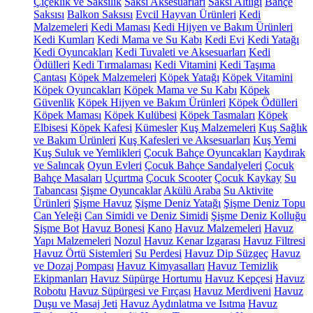
Çiçeklik ve Saksılık
Saksı Aksesuarları
Saksı Altlığı
Bahçe
Saksısı
Balkon Saksısı
Evcil Hayvan Ürünleri
Kedi
Malzemeleri
Kedi Maması
Kedi Hijyen ve Bakım Ürünleri
Kedi Kumları
Kedi Mama ve Su Kabı
Kedi Evi
Kedi Yatağı
Kedi Oyuncakları
Kedi Tuvaleti ve Aksesuarları
Kedi
Ödülleri
Kedi Tırmalaması
Kedi Vitamini
Kedi Taşıma
Çantası
Köpek Malzemeleri
Köpek Yatağı
Köpek Vitamini
Köpek Oyuncakları
Köpek Mama ve Su Kabı
Köpek
Güvenlik
Köpek Hijyen ve Bakım Ürünleri
Köpek Ödülleri
Köpek Maması
Köpek Kulübesi
Köpek Tasmaları
Köpek
Elbisesi
Köpek Kafesi
Kümesler
Kuş Malzemeleri
Kuş Sağlık
ve Bakım Ürünleri
Kuş Kafesleri ve Aksesuarları
Kuş Yemi
Kuş Suluk ve Yemlikleri
Çocuk Bahçe Oyuncakları
Kaydırak
ve Salıncak
Oyun Evleri
Çocuk Bahçe Sandalyeleri
Çocuk
Bahçe Masaları
Uçurtma
Çocuk Scooter
Çocuk Kaykay
Su
Tabancası
Şişme Oyuncaklar
Akülü Araba
Su Aktivite
Ürünleri
Şişme Havuz
Şişme Deniz Yatağı
Şişme Deniz Topu
Can Yeleği
Can Simidi ve Deniz Simidi
Şişme Deniz Kolluğu
Şişme Bot
Havuz Bonesi
Kano
Havuz Malzemeleri
Havuz
Yapı Malzemeleri
Nozul
Havuz Kenar Izgarası
Havuz Filtresi
Havuz Örtü Sistemleri
Su Perdesi
Havuz Dip Süzgeç
Havuz
ve Dozaj Pompası
Havuz Kimyasalları
Havuz Temizlik
Ekipmanları
Havuz Süpürge Hortumu
Havuz Kepçesi
Havuz
Robotu
Havuz Süpürgesi ve Fırçası
Havuz Merdiveni
Havuz
Duşu ve Masaj Jeti
Havuz Aydınlatma ve Isıtma
Havuz