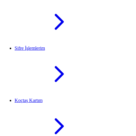
Şifre İşlemlerim
Koçtaş Kartım