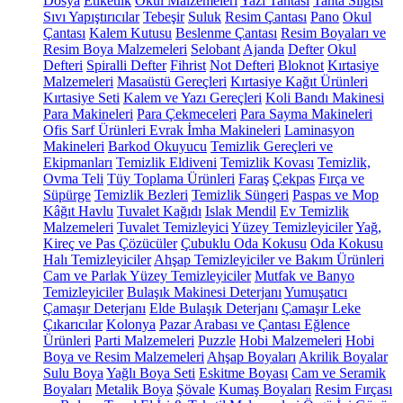
Dosya
Etiketlik
Okul Malzemeleri
Yazı Tahtası
Tahta Silgisi
Sıvı Yapıştırıcılar
Tebeşir
Suluk
Resim Çantası
Pano
Okul
Çantası
Kalem Kutusu
Beslenme Çantası
Resim Boyaları ve
Resim Boya Malzemeleri
Selobant
Ajanda
Defter
Okul
Defteri
Spiralli Defter
Fihrist
Not Defteri
Bloknot
Kırtasiye
Malzemeleri
Masaüstü Gereçleri
Kırtasiye Kağıt Ürünleri
Kırtasiye Seti
Kalem ve Yazı Gereçleri
Koli Bandı Makinesi
Para Makineleri
Para Çekmeceleri
Para Sayma Makineleri
Ofis Sarf Ürünleri
Evrak İmha Makineleri
Laminasyon
Makineleri
Barkod Okuyucu
Temizlik Gereçleri ve
Ekipmanları
Temizlik Eldiveni
Temizlik Kovası
Temizlik,
Ovma Teli
Tüy Toplama Ürünleri
Faraş
Çekpas
Fırça ve
Süpürge
Temizlik Bezleri
Temizlik Süngeri
Paspas ve Mop
Kâğıt Havlu
Tuvalet Kağıdı
Islak Mendil
Ev Temizlik
Malzemeleri
Tuvalet Temizleyici
Yüzey Temizleyiciler
Yağ,
Kireç ve Pas Çözücüler
Çubuklu Oda Kokusu
Oda Kokusu
Halı Temizleyiciler
Ahşap Temizleyiciler ve Bakım Ürünleri
Cam ve Parlak Yüzey Temizleyiciler
Mutfak ve Banyo
Temizleyiciler
Bulaşık Makinesi Deterjanı
Yumuşatıcı
Çamaşır Deterjanı
Elde Bulaşık Deterjanı
Çamaşır Leke
Çıkarıcılar
Kolonya
Pazar Arabası ve Çantası
Eğlence
Ürünleri
Parti Malzemeleri
Puzzle
Hobi Malzemeleri
Hobi
Boya ve Resim Malzemeleri
Ahşap Boyaları
Akrilik Boyalar
Sulu Boya
Yağlı Boya Seti
Eskitme Boyası
Cam ve Seramik
Boyaları
Metalik Boya
Şövale
Kumaş Boyaları
Resim Fırçası