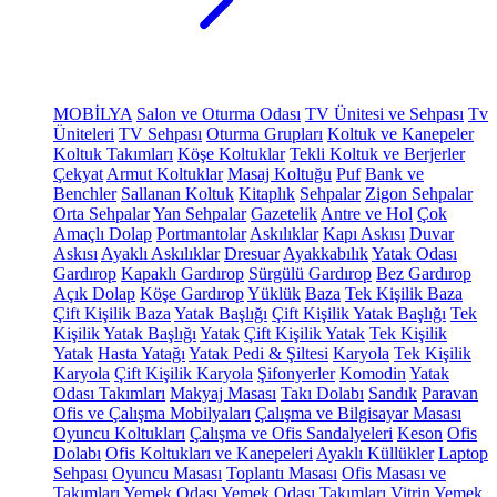
MOBİLYA
Salon ve Oturma Odası
TV Ünitesi ve Sehpası
Tv
Üniteleri
TV Sehpası
Oturma Grupları
Koltuk ve Kanepeler
Koltuk Takımları
Köşe Koltuklar
Tekli Koltuk ve Berjerler
Çekyat
Armut Koltuklar
Masaj Koltuğu
Puf
Bank ve
Benchler
Sallanan Koltuk
Kitaplık
Sehpalar
Zigon Sehpalar
Orta Sehpalar
Yan Sehpalar
Gazetelik
Antre ve Hol
Çok
Amaçlı Dolap
Portmantolar
Askılıklar
Kapı Askısı
Duvar
Askısı
Ayaklı Askılıklar
Dresuar
Ayakkabılık
Yatak Odası
Gardırop
Kapaklı Gardırop
Sürgülü Gardırop
Bez Gardırop
Açık Dolap
Köşe Gardırop
Yüklük
Baza
Tek Kişilik Baza
Çift Kişilik Baza
Yatak Başlığı
Çift Kişilik Yatak Başlığı
Tek
Kişilik Yatak Başlığı
Yatak
Çift Kişilik Yatak
Tek Kişilik
Yatak
Hasta Yatağı
Yatak Pedi & Şiltesi
Karyola
Tek Kişilik
Karyola
Çift Kişilik Karyola
Şifonyerler
Komodin
Yatak
Odası Takımları
Makyaj Masası
Takı Dolabı
Sandık
Paravan
Ofis ve Çalışma Mobilyaları
Çalışma ve Bilgisayar Masası
Oyuncu Koltukları
Çalışma ve Ofis Sandalyeleri
Keson
Ofis
Dolabı
Ofis Koltukları ve Kanepeleri
Ayaklı Küllükler
Laptop
Sehpası
Oyuncu Masası
Toplantı Masası
Ofis Masası ve
Takımları
Yemek Odası
Yemek Odası Takımları
Vitrin
Yemek