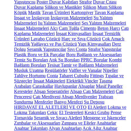
Yapıştırıcısı
Poster Duvar Kağıtları
Strafor
Duvar Çıtası
Duvar Kaplama
Silikon ve Mastikler
Silikon
Mum Silikon
Köpük
Mastik
Tavan Ürünleri
Kartonpiyer
Tavan Kaplama
İnşaat ve İzolasyon
İzolasyon Malzemeleri
Su Yalıtım
Malzemeleri
Isı Yalıtım Malzemeleri
Ses Yalıtım Malzemeleri
İnşaat Malzemeleri
Alçı
Cam Tuğla
Çimento
Beton Harcı
Çatı
Kaplama Malzemeleri
İnşaat Kimyasalları
İnşaat Temizlik
Ürünleri
Lavabo Çözücü
Harç ve Sıva Çözücü
Çok Amaçlı
Temizlik
Yağlayıcı ve Pas Çözücü
Yapı Kimyasalları
Derz
Dolgu
Seramik Yapıştırıcılar
Sıvı Conta
Strafor Yapıştırılar
Plastik Boru ve Ek Parçalar
Boru Bağlantı ve Aksesuarları
Temiz Su Boruları
Atık Su Boruları
PPRC Borular
Kombi
Bağlantı Boruları
Tesisat Tamir ve Bağlantı Malzemeleri
Musluk Uzatma
Regülatörler
Valfler ve Vanalar
Nipeller
Tahliye Hortumu
Conta
Taharet Çubuğu
Fittings
Tıpalar ve
Süzgeçler
İnşaat Makineleri
Elektrikli Vinçler
Taşıma
Arabaları
Caraskallar
Havlupanlar
Ahşaplar
Masif Paneller
Keresteler
Ahşap Seperatörler
Ahşap Çatı Malzemeleri
Çatı
Penceresi
Çatı Merdiveni
Ahşap Merdivenler
Trabzan
Sundurma
Menfezler
Banyo Menfezi
Su Deposu
HIRDAVAT EL ALETLERİ VE OTO
El Aletleri
Lokma ve
Lokma Takımları
Çekiç
El Testereleri
Kesici Grubu
Pense
Tornavida
Seramik ve Sıvacı Aletleri
Mengene ve İşkenceler
Zımbalar ve Aksesuarları
Zımpara ve Eğeler
Anahtarlar
Anahtar Takımları
Alyan Anahtarları
Açık Ağız Anahtar