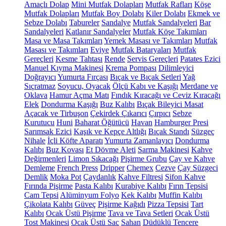
Amaçlı Dolap
Mini Mutfak Dolapları
Mutfak Rafları
Köşe
Mutfak Dolapları
Mutfak Boy Dolabı
Kiler Dolabı
Ekmek ve
Sebze Dolabı
Tabureler
Sandalye
Mutfak Sandalyeleri
Bar
Sandalyeleri
Katlanır Sandalyeler
Mutfak Köşe Takımları
Masa ve Masa Takımları
Yemek Masası ve Takımları
Mutfak
Masası ve Takımları
Eviye
Mutfak Bataryaları
Mutfak
Gereçleri
Kesme Tahtası
Rende
Servis Gereçleri
Patates Ezici
Manuel Kıyma Makinesi
Krema Pompası
Dilimleyici
Doğrayıcı
Yumurta Fırçası
Bıçak ve Bıçak Setleri
Yağ
Sıçratmaz
Soyucu, Oyacak
Ölçü Kabı ve Kaşığı
Merdane ve
Oklava
Hamur Açma Matı
Fındık Kıracağı ve Ceviz Kıracağı
Elek
Dondurma Kaşığı
Buz Kalıbı
Bıçak Bileyici Masat
Açacak ve Tirbuşon
Çekirdek Çıkarıcı
Çırpıcı
Sebze
Kurutucu
Huni
Baharat Öğütücü
Havan
Hamburger Presi
Sarımsak Ezici
Kaşık ve Kepçe Altlığı
Bıçak Standı
Süzgeç
Nihale
İçli Köfte Aparatı
Yumurta Zamanlayıcı
Dondurma
Kalıbı
Buz Kovası
Et Dövme Aleti
Sarma Makinesi
Kahve
Değirmenleri
Limon Sıkacağı
Pişirme Grubu
Çay ve Kahve
Demleme
French Press
Dripper
Chemex
Cezve
Çay Süzgeci
Demlik
Moka Pot
Çaydanlık
Kahve Filtresi
Sifon Kahve
Fırında Pişirme
Pasta Kalıbı
Kurabiye Kalıbı
Fırın Tepsisi
Cam Tepsi
Alüminyum Folyo
Kek Kalıbı
Muffin Kalıbı
Çikolata Kalıbı
Güveç
Pişirme Kağıdı
Pizza Tepsisi
Tart
Kalıbı
Ocak Üstü Pişirme
Tava ve Tava Setleri
Ocak Üstü
Tost Makinesi
Ocak Üstü Sac
Sahan
Düdüklü Tencere