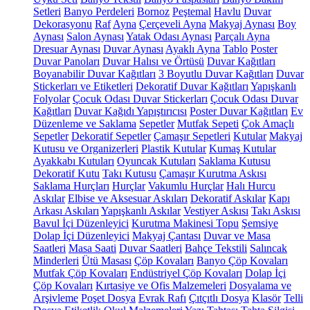
Setleri
Banyo Perdeleri
Bornoz
Peştemal
Havlu
Duvar
Dekorasyonu
Raf
Ayna
Çerçeveli Ayna
Makyaj Aynası
Boy
Aynası
Salon Aynası
Yatak Odası Aynası
Parçalı Ayna
Dresuar Aynası
Duvar Aynası
Ayaklı Ayna
Tablo
Poster
Duvar Panoları
Duvar Halısı ve Örtüsü
Duvar Kağıtları
Boyanabilir Duvar Kağıtları
3 Boyutlu Duvar Kağıtları
Duvar
Stickerları ve Etiketleri
Dekoratif Duvar Kağıtları
Yapışkanlı
Folyolar
Çocuk Odası Duvar Stickerları
Çocuk Odası Duvar
Kağıtları
Duvar Kağıdı Yapıştırıcısı
Poster Duvar Kağıtları
Ev
Düzenleme ve Saklama
Sepetler
Mutfak Sepeti
Çok Amaçlı
Sepetler
Dekoratif Sepetler
Çamaşır Sepetleri
Kutular
Makyaj
Kutusu ve Organizerleri
Plastik Kutular
Kumaş Kutular
Ayakkabı Kutuları
Oyuncak Kutuları
Saklama Kutusu
Dekoratif Kutu
Takı Kutusu
Çamaşır Kurutma Askısı
Saklama Hurçları
Hurçlar
Vakumlu Hurçlar
Halı Hurcu
Askılar
Elbise ve Aksesuar Askıları
Dekoratif Askılar
Kapı
Arkası Askıları
Yapışkanlı Askılar
Vestiyer Askısı
Takı Askısı
Bavul İçi Düzenleyici
Kurutma Makinesi Topu
Şemsiye
Dolap İçi Düzenleyici
Makyaj Çantası
Duvar ve Masa
Saatleri
Masa Saati
Duvar Saatleri
Bahçe Tekstili
Salıncak
Minderleri
Ütü Masası
Çöp Kovaları
Banyo Çöp Kovaları
Mutfak Çöp Kovaları
Endüstriyel Çöp Kovaları
Dolap İçi
Çöp Kovaları
Kırtasiye ve Ofis Malzemeleri
Dosyalama ve
Arşivleme
Poşet Dosya
Evrak Rafı
Çıtçıtlı Dosya
Klasör
Telli