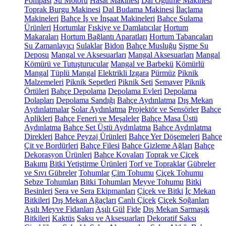
Pompası
Su Motoru
Hasat Makinesi
Dal Öğütme Makinesi
Toprak Burgu Makinesi
Dal Budama Makinesi
İlaçlama
Makineleri
Bahçe İş ve İnşaat Makineleri
Bahçe Sulama
Ürünleri
Hortumlar
Fıskiye ve Damlatıcılar
Hortum
Makaraları
Hortum Bağlantı Aparatları
Hortum Tabancaları
Su Zamanlayıcı
Sulaklar
Bidon
Bahçe Musluğu
Şişme Su
Deposu
Mangal ve Aksesuarları
Mangal Aksesuarları
Mangal
Kömürü ve Tutuşturucular
Mangal ve Barbekü
Kömürlü
Mangal
Tüplü Mangal
Elektrikli Izgara
Pürmüz
Piknik
Malzemeleri
Piknik Sepetleri
Piknik Seti
Semaver
Piknik
Örtüleri
Bahçe Depolama
Depolama Evleri
Depolama
Dolapları
Depolama Sandığı
Bahçe Aydınlatma
Dış Mekan
Aydınlatmalar
Solar Aydınlatma
Projektör ve Sensörler
Bahçe
Aplikleri
Bahçe Feneri ve Meşaleler
Bahçe Masa Üstü
Aydınlatma
Bahçe Set Üstü Aydınlatma
Bahçe Aydınlatma
Direkleri
Bahçe Peyzaj Ürünleri
Bahçe Yer Döşemeleri
Bahçe
Çit ve Bordürleri
Bahçe Filesi
Bahçe Gizleme Ağları
Bahçe
Dekorasyon Ürünleri
Bahçe Kovaları
Toprak ve Çiçek
Bakımı
Bitki Yetiştirme Ürünleri
Torf ve Topraklar
Gübreler
ve Sıvı Gübreler
Tohumlar
Çim Tohumu
Çiçek Tohumu
Sebze Tohumları
Bitki Tohumları
Meyve Tohumu
Bitki
Besinleri
Sera ve Sera Ekipmanları
Çiçek ve Bitki
İç Mekan
Bitkileri
Dış Mekan Ağaçları
Canlı Çiçek
Çiçek Soğanları
Aşılı Meyve Fidanları
Aşılı Gül
Fide
Dış Mekan Sarmaşık
Bitkileri
Kaktüs
Saksı ve Aksesuarları
Dekoratif Saksı