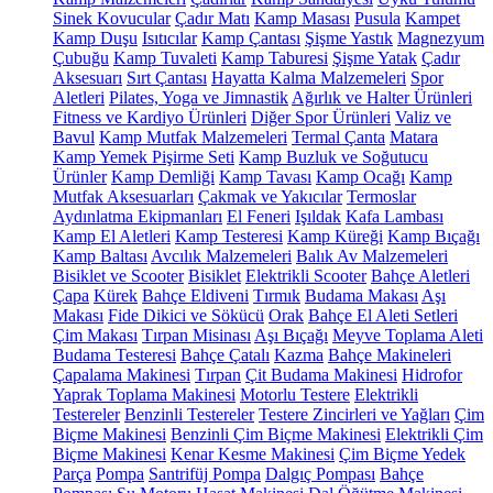
Sinek Kovucular
Çadır Matı
Kamp Masası
Pusula
Kampet
Kamp Duşu
Isıtıcılar
Kamp Çantası
Şişme Yastık
Magnezyum
Çubuğu
Kamp Tuvaleti
Kamp Taburesi
Şişme Yatak
Çadır
Aksesuarı
Sırt Çantası
Hayatta Kalma Malzemeleri
Spor
Aletleri
Pilates, Yoga ve Jimnastik
Ağırlık ve Halter Ürünleri
Fitness ve Kardiyo Ürünleri
Diğer Spor Ürünleri
Valiz ve
Bavul
Kamp Mutfak Malzemeleri
Termal Çanta
Matara
Kamp Yemek Pişirme Seti
Kamp Buzluk ve Soğutucu
Ürünler
Kamp Demliği
Kamp Tavası
Kamp Ocağı
Kamp
Mutfak Aksesuarları
Çakmak ve Yakıcılar
Termoslar
Aydınlatma Ekipmanları
El Feneri
Işıldak
Kafa Lambası
Kamp El Aletleri
Kamp Testeresi
Kamp Küreği
Kamp Bıçağı
Kamp Baltası
Avcılık Malzemeleri
Balık Av Malzemeleri
Bisiklet ve Scooter
Bisiklet
Elektrikli Scooter
Bahçe Aletleri
Çapa
Kürek
Bahçe Eldiveni
Tırmık
Budama Makası
Aşı
Makası
Fide Dikici ve Sökücü
Orak
Bahçe El Aleti Setleri
Çim Makası
Tırpan Misinası
Aşı Bıçağı
Meyve Toplama Aleti
Budama Testeresi
Bahçe Çatalı
Kazma
Bahçe Makineleri
Çapalama Makinesi
Tırpan
Çit Budama Makinesi
Hidrofor
Yaprak Toplama Makinesi
Motorlu Testere
Elektrikli
Testereler
Benzinli Testereler
Testere Zincirleri ve Yağları
Çim
Biçme Makinesi
Benzinli Çim Biçme Makinesi
Elektrikli Çim
Biçme Makinesi
Kenar Kesme Makinesi
Çim Biçme Yedek
Parça
Pompa
Santrifüj Pompa
Dalgıç Pompası
Bahçe