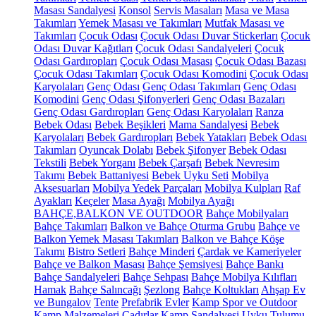
Masası Sandalyesi
Konsol
Servis Masaları
Masa ve Masa
Takımları
Yemek Masası ve Takımları
Mutfak Masası ve
Takımları
Çocuk Odası
Çocuk Odası Duvar Stickerları
Çocuk
Odası Duvar Kağıtları
Çocuk Odası Sandalyeleri
Çocuk
Odası Gardıropları
Çocuk Odası Masası
Çocuk Odası Bazası
Çocuk Odası Takımları
Çocuk Odası Komodini
Çocuk Odası
Karyolaları
Genç Odası
Genç Odası Takımları
Genç Odası
Komodini
Genç Odası Şifonyerleri
Genç Odası Bazaları
Genç Odası Gardıropları
Genç Odası Karyolaları
Ranza
Bebek Odası
Bebek Beşikleri
Mama Sandalyesi
Bebek
Karyolaları
Bebek Gardıropları
Bebek Yatakları
Bebek Odası
Takımları
Oyuncak Dolabı
Bebek Şifonyer
Bebek Odası
Tekstili
Bebek Yorganı
Bebek Çarşafı
Bebek Nevresim
Takımı
Bebek Battaniyesi
Bebek Uyku Seti
Mobilya
Aksesuarları
Mobilya Yedek Parçaları
Mobilya Kulpları
Raf
Ayakları
Keçeler
Masa Ayağı
Mobilya Ayağı
BAHÇE,BALKON VE OUTDOOR
Bahçe Mobilyaları
Bahçe Takımları
Balkon ve Bahçe Oturma Grubu
Bahçe ve
Balkon Yemek Masası Takımları
Balkon ve Bahçe Köşe
Takımı
Bistro Setleri
Bahçe Minderi
Çardak ve Kameriyeler
Bahçe ve Balkon Masası
Bahçe Şemsiyesi
Bahçe Bankı
Bahçe Sandalyeleri
Bahçe Sehpası
Bahçe Mobilya Kılıfları
Hamak
Bahçe Salıncağı
Şezlong
Bahçe Koltukları
Ahşap Ev
ve Bungalov
Tente
Prefabrik Evler
Kamp Spor ve Outdoor
Kamp Malzemeleri
Çadırlar
Kamp Sandalyesi
Uyku Tulumu