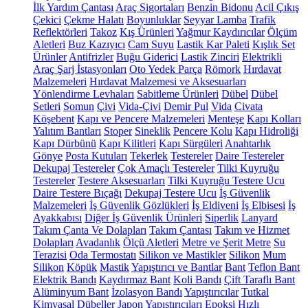
İlk Yardım Çantası
Araç Sigortaları
Benzin Bidonu
Acil Çıkış
Çekici
Çekme Halatı
Boyunluklar
Seyyar Lamba
Trafik
Reflektörleri
Takoz
Kış Ürünleri
Yağmur Kaydırıcılar
Ölçüm
Aletleri
Buz Kazıyıcı
Cam Suyu
Lastik Kar Paleti
Kışlık Set
Ürünler
Antifrizler
Buğu Giderici
Lastik Zinciri
Elektrikli
Araç Şarj İstasyonları
Oto Yedek Parça
Römork
Hırdavat
Malzemeleri
Hırdavat Malzemesi ve Aksesuarları
Yönlendirme Levhaları
Sabitleme Ürünleri
Dübel
Dübel
Setleri
Somun
Çivi
Vida-Çivi
Demir Pul
Vida
Civata
Köşebent
Kapı ve Pencere Malzemeleri
Menteşe
Kapı Kolları
Yalıtım Bantları
Stoper
Sineklik
Pencere Kolu
Kapı Hidroliği
Kapı Dürbünü
Kapı Kilitleri
Kapı Sürgüleri
Anahtarlık
Gönye
Posta Kutuları
Tekerlek
Testereler
Daire Testereler
Dekupaj Testereler
Çok Amaçlı Testereler
Tilki Kuyruğu
Testereler
Testere Aksesuarları
Tilki Kuyruğu Testere Ucu
Daire Testere Bıçağı
Dekupaj Testere Ucu
İş Güvenlik
Malzemeleri
İş Güvenlik Gözlükleri
İş Eldiveni
İş Elbisesi
İş
Ayakkabısı
Diğer İş Güvenlik Ürünleri
Siperlik
Lanyard
Takım Çanta Ve Dolapları
Takım Çantası
Takım ve Hizmet
Dolapları
Avadanlık
Ölçü Aletleri
Metre ve Şerit Metre
Su
Terazisi
Oda Termostatı
Silikon ve Mastikler
Silikon
Mum
Silikon
Köpük
Mastik
Yapıştırıcı ve Bantlar
Bant
Teflon Bant
Elektrik Bandı
Kaydırmaz Bant
Koli Bandı
Çift Taraflı Bant
Alüminyum Bant
İzolasyon Bandı
Yapıştırıcılar
Tutkal
Kimyasal Dübeller
Japon Yapıştırıcıları
Epoksi
Hızlı