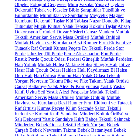
Objeler
Fotoğraf Çerçevesi
Mum
Vazolar
Yapay Çiçekler
Dekoratif Tabak ve Kaseler
Biblo
Şaraplıklar
Tütsülük ve
Buhurdanlık
Mumluklar ve Şamdanlar
Meyvelik
Magnet
Kumbara
Dekoratif Taşlar
Kül Tablası
Nazar Boncuğu
Kitap
Tutucular
Müzik Kutusu
Yatak Tepsisi
Kokulu Taşlar
Ahşap
Dekorasyon Ürünleri
Duvar Süsleri
Cansız Manken
Mutfak
Tekstili
Amerikan Servis
Masa Örtüleri
Mutfak Önlüğü
Mutfak Havlusu ve Kurulama Bezi
Runner
Fırın Eldiveni ve
Tutacak
Raf Örtüsü
Kumaş Peçete
Ev Tekstili
Perde
Stor
Perde
Jaluziler
Tül Perde
Perde Aksesuarları
Fon Perde
Rustik Perde
Çocuk Odası Perdesi
Güneşlik
Mutfak Perdeleri
Halı
Yolluk
Mutfak Halısı
Makine Halısı
Shaggy Halı
Jüt ve
Hasır Halı
Çocuk Odası Halıları
Halı Kaydırmazı
El Halısı
Deri Halı
Halı Örtüsü
Bambu Halı
Yatak Odası Tekstili
Yorgan
Nevresim Takımı
Pike ve Pike Takımı
Yatak Örtüsü
Çarşaf
Battaniye
Yatak Alezi & Koruyucusu
Yastık
Yastık
Kılıfı
Uyku Seti
Yastık Alezi
Paspaslar
Mutfak Tekstili
Amerikan Servis
Masa Örtüleri
Mutfak Önlüğü
Mutfak
Havlusu ve Kurulama Bezi
Runner
Fırın Eldiveni ve Tutacak
Raf Örtüsü
Kumaş Peçete
Kilim
Seccade
Salon Tekstili
Kırlent ve Kırlent Kılıfı
Sandalye Minderi
Koltuk Örtüsü ve
Şalı
Dekoratif Yastık
Sandalye Kılıfı
Bahçe Tekstili
Salıncak
Minderleri
Bebek Odası Tekstili
Bebek Yorganı
Bebek
Çarşafı
Bebek Nevresim Takımı
Bebek Battaniyesi
Bebek
Uyku Seti
Banyo Tekstil
Banyo Paspasları
Banyo Bakım