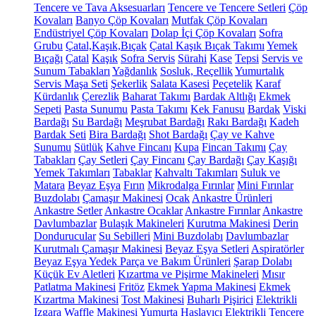
Tencere ve Tava Aksesuarları
Tencere ve Tencere Setleri
Çöp
Kovaları
Banyo Çöp Kovaları
Mutfak Çöp Kovaları
Endüstriyel Çöp Kovaları
Dolap İçi Çöp Kovaları
Sofra
Grubu
Çatal,Kaşık,Bıçak
Çatal Kaşık Bıçak Takımı
Yemek
Bıçağı
Çatal
Kaşık
Sofra Servis
Sürahi
Kase
Tepsi
Servis ve
Sunum Tabakları
Yağdanlık
Sosluk, Reçellik
Yumurtalık
Servis Maşa Seti
Şekerlik
Salata Kasesi
Peçetelik
Karaf
Kürdanlık
Çerezlik
Baharat Takımı
Bardak Altlığı
Ekmek
Sepeti
Pasta Sunumu
Pasta Takımı
Kek Fanusu
Bardak
Viski
Bardağı
Su Bardağı
Meşrubat Bardağı
Rakı Bardağı
Kadeh
Bardak Seti
Bira Bardağı
Shot Bardağı
Çay ve Kahve
Sunumu
Sütlük
Kahve Fincanı
Kupa
Fincan Takımı
Çay
Tabakları
Çay Setleri
Çay Fincanı
Çay Bardağı
Çay Kaşığı
Yemek Takımları
Tabaklar
Kahvaltı Takımları
Suluk ve
Matara
Beyaz Eşya
Fırın
Mikrodalga Fırınlar
Mini Fırınlar
Buzdolabı
Çamaşır Makinesi
Ocak
Ankastre Ürünleri
Ankastre Setler
Ankastre Ocaklar
Ankastre Fırınlar
Ankastre
Davlumbazlar
Bulaşık Makineleri
Kurutma Makinesi
Derin
Dondurucular
Su Sebilleri
Mini Buzdolabı
Davlumbazlar
Kurutmalı Çamaşır Makinesi
Beyaz Eşya Setleri
Aspiratörler
Beyaz Eşya Yedek Parça ve Bakım Ürünleri
Şarap Dolabı
Küçük Ev Aletleri
Kızartma ve Pişirme Makineleri
Mısır
Patlatma Makinesi
Fritöz
Ekmek Yapma Makinesi
Ekmek
Kızartma Makinesi
Tost Makinesi
Buharlı Pişirici
Elektrikli
Izgara
Waffle Makinesi
Yumurta Haşlayıcı
Elektrikli Tencere