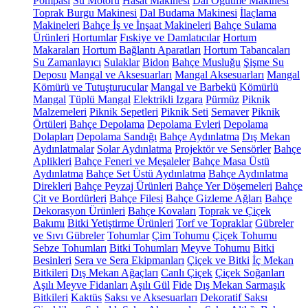
Pompası
Su Motoru
Hasat Makinesi
Dal Öğütme Makinesi
Toprak Burgu Makinesi
Dal Budama Makinesi
İlaçlama
Makineleri
Bahçe İş ve İnşaat Makineleri
Bahçe Sulama
Ürünleri
Hortumlar
Fıskiye ve Damlatıcılar
Hortum
Makaraları
Hortum Bağlantı Aparatları
Hortum Tabancaları
Su Zamanlayıcı
Sulaklar
Bidon
Bahçe Musluğu
Şişme Su
Deposu
Mangal ve Aksesuarları
Mangal Aksesuarları
Mangal
Kömürü ve Tutuşturucular
Mangal ve Barbekü
Kömürlü
Mangal
Tüplü Mangal
Elektrikli Izgara
Pürmüz
Piknik
Malzemeleri
Piknik Sepetleri
Piknik Seti
Semaver
Piknik
Örtüleri
Bahçe Depolama
Depolama Evleri
Depolama
Dolapları
Depolama Sandığı
Bahçe Aydınlatma
Dış Mekan
Aydınlatmalar
Solar Aydınlatma
Projektör ve Sensörler
Bahçe
Aplikleri
Bahçe Feneri ve Meşaleler
Bahçe Masa Üstü
Aydınlatma
Bahçe Set Üstü Aydınlatma
Bahçe Aydınlatma
Direkleri
Bahçe Peyzaj Ürünleri
Bahçe Yer Döşemeleri
Bahçe
Çit ve Bordürleri
Bahçe Filesi
Bahçe Gizleme Ağları
Bahçe
Dekorasyon Ürünleri
Bahçe Kovaları
Toprak ve Çiçek
Bakımı
Bitki Yetiştirme Ürünleri
Torf ve Topraklar
Gübreler
ve Sıvı Gübreler
Tohumlar
Çim Tohumu
Çiçek Tohumu
Sebze Tohumları
Bitki Tohumları
Meyve Tohumu
Bitki
Besinleri
Sera ve Sera Ekipmanları
Çiçek ve Bitki
İç Mekan
Bitkileri
Dış Mekan Ağaçları
Canlı Çiçek
Çiçek Soğanları
Aşılı Meyve Fidanları
Aşılı Gül
Fide
Dış Mekan Sarmaşık
Bitkileri
Kaktüs
Saksı ve Aksesuarları
Dekoratif Saksı