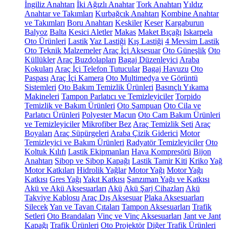
İngiliz Anahtarı
İki Ağızlı Anahtar
Tork Anahtarı
Yıldız
Anahtar ve Takımları
Kurbağcık Anahtarı
Kombine Anahtar
ve Takımları
Boru Anahtarı
Keskiler
Keser
Kargaburun
Balyoz
Balta
Kesici Aletler
Makas
Maket Bıçağı
Iskarpela
Oto Ürünleri
Lastik
Yaz Lastiği
Kış Lastiği
4 Mevsim Lastik
Oto Teknik Malzemeler
Araç İçi Aksesuar
Oto Güneşlik
Oto
Küllükler
Araç Buzdolapları
Bagaj Düzenleyici
Araba
Kokuları
Araç İçi Telefon Tutucular
Bagaj Havuzu
Oto
Paspası
Araç İçi Kamera
Oto Multimedya ve Görüntü
Sistemleri
Oto Bakım Temizlik Ürünleri
Basınçlı Yıkama
Makineleri
Tampon Parlatıcı ve Temizleyiciler
Torpido
Temizlik ve Bakım Ürünleri
Oto Şampuan
Oto Cila ve
Parlatıcı Ürünleri
Polyester Macun
Oto Cam Bakım Ürünleri
ve Temizleyiciler
Mikrofiber Bez
Araç Temizlik Seti
Araç
Boyaları
Araç Süpürgeleri
Araba Çizik Giderici
Motor
Temizleyici ve Bakım Ürünleri
Radyatör Temizleyiciler
Oto
Koltuk Kılıfı
Lastik Ekipmanları
Hava Kompresörü
Bijon
Anahtarı
Sibop ve Sibop Kapağı
Lastik Tamir Kiti
Kriko
Yağ
Motor Katkıları
Hidrolik Yağlar
Motor Yağı
Motor Yağı
Katkısı
Gres Yağı
Yakıt Katkısı
Şanzıman Yağı ve Katkısı
Akü ve Akü Aksesuarları
Akü
Akü Şarj Cihazları
Akü
Takviye Kablosu
Araç Dış Aksesuar
Plaka Aksesuarları
Silecek
Yan ve Tavan Çıtaları
Tampon Aksesuarları
Trafik
Setleri
Oto Brandaları
Vinç ve Vinç Aksesuarları
Jant ve Jant
Kapağı
Trafik Ürünleri
Oto Projektör
Diğer Trafik Ürünleri