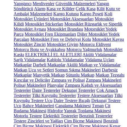
Yapıştırıcı
Merdivenler
Güvenlik Malzemeleri
Yangın
Söndürücü
Alarm
Kasa ve Kilitler
Çelik Kasa
Kilit
Kutu ve
Ambalaj Malzemeleri
Kargo Kutusu
Kargo Poşeti
Koli
Motosiklet Ürünleri
Motorsiklet Aksesuarları
Motosiklet
Kilidi
Motosiklet Stickerları
Motosiklet Rüzgarlık ve Siperlik
Motosiklet Aynası
Motosiklet Brandası
Motorsiklet Yedek
Parça
Motosiklet Fren Ekipmanları
Diğer Motosiklet Yedek
Parçaları
Motosiklet Fren ve Debriyaj Kolu
Motosiklet Kayışı
Motosiklet Zinciri
Motosiklet Giyim
Motorcu Eldiveni
Motorcu Botu ve Ayakkabısı
Motorcu Yağmurluk
Motosiklet
Kaskı
ELEKTRİKLİ EL ALETLERİ
Akülü Vidalamalar
Şarjlı Vidalamalar
Kablolu Vidalamalar
Vidalama Uçları
Matkaplar
Darbeli Matkaplar
Akülü Matkap ve Vidalamalar
Matkap Ucu ve Setleri
Somun Sıkma Makineleri
Darbesiz
Matkaplar
Manyetik Matkap
Sütunlu Matkap
Matkap Tezgahı
Kırıcılar ve Deliciler
Zımpara ve Polisaj
Zımpara Makineleri
Polisaj Makineleri
Planyalar
Zımpara Kağıdı ve Aksesuarları
Testereler
Daire Testereler
Dekupaj Testereler
Çok Amaçlı
Testereler
Tilki Kuyruğu Testereler
Testere Aksesuarları
Tilki
Kuyruğu Testere Ucu
Daire Testere Bıçağı
Dekupaj Testere
Ucu
Bahçe Makineleri
Çapalama Makinesi
Tırpan
Çit
Budama Makinesi
Hidrofor
Yaprak Toplama Makinesi
Motorlu Testere
Elektrikli Testereler
Benzinli Testereler
Testere Zincirleri ve Yağları
Çim Biçme Makinesi
Benzinli
Çim Biçme Makinesi
Elektrikli Çim Biçme Makinesi
Kenar