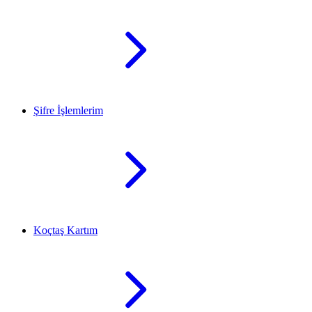
Şifre İşlemlerim
Koçtaş Kartım