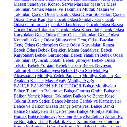
Masası Sandalyesi
Konsol
Servis Masaları
Masa ve Masa
Takımları
Yemek Masası ve Takımları
Mutfak Masası ve
Takımları
Çocuk Odası
Çocuk Odası Duvar Stickerları
Çocuk
Odası Duvar Kağıtları
Çocuk Odası Sandalyeleri
Çocuk
Odası Gardıropları
Çocuk Odası Masası
Çocuk Odası Bazası
Çocuk Odası Takımları
Çocuk Odası Komodini
Çocuk Odası
Karyolaları
Genç Odası
Genç Odası Takımları
Genç Odası
Komodini
Genç Odası Şifonyerleri
Genç Odası Bazaları
Genç Odası Gardıropları
Genç Odası Karyolaları
Ranza
Bebek Odası
Bebek Beşikleri
Mama Sandalyesi
Bebek
Karyolaları
Bebek Gardıropları
Bebek Yatakları
Bebek Odası
Takımları
Oyuncak Dolabı
Bebek Şifonyer
Bebek Odası
Tekstili
Bebek Yorganı
Bebek Çarşafı
Bebek Nevresim
Takımı
Bebek Battaniyesi
Bebek Uyku Seti
Mobilya
Aksesuarları
Mobilya Yedek Parçaları
Mobilya Kulpları
Raf
Ayakları
Keçeler
Masa Ayağı
Mobilya Ayağı
BAHÇE,BALKON VE OUTDOOR
Bahçe Mobilyaları
Bahçe Takımları
Balkon ve Bahçe Oturma Grubu
Bahçe ve
Balkon Yemek Masası Takımları
Balkon ve Bahçe Köşe
Takımı
Bistro Setleri
Bahçe Minderi
Çardak ve Kameriyeler
Bahçe ve Balkon Masası
Bahçe Şemsiyesi
Bahçe Bankı
Bahçe Sandalyeleri
Bahçe Sehpası
Bahçe Mobilya Kılıfları
Hamak
Bahçe Salıncağı
Şezlong
Bahçe Koltukları
Ahşap Ev
ve Bungalov
Tente
Prefabrik Evler
Kamp Spor ve Outdoor
Kamp Malzemeleri
Çadırlar
Kamp Sandalyesi
Uyku Tulumu