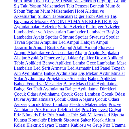
ve Rulosu
Tuval
El İşi & Tekstil Malzemeleri
Örgü İpi
Güpür
Şiş
Takı Yapım Malzemeleri
Takı Pensesi
Boncuk
Mum &
Sabun Yapımı
Mum Malzemeleri
Hobi Aletleri ve
Aksesuarları
Silikon Tabancaları
Diğer Hobi Aletleri
Taş
Boyama & Mozaik
AYDINLATMA VE ELEKTRİK
Ev
Aydınlatmaları
Avizeler
Sarkıt Avizeler
Plafonyer Avizeler
Lambaderler ve Aksesuarları
Lambader
Lambader Başlığı
Lambader Ayağı
Spotlar
Gömme Spotlar
Sıvaüstü Spotlar
Tavan Spotlar
Ampuller
Led Ampul
Halojen Ampul
Tasarruflu Ampul
Rustik Ampul
Akıllı Ampul
Floresan
Ampul
Abajurlar ve Aksesuarları
Abajur
Abajur Şapkaları
Abajur Ayaklığı
Fener ve Işıldaklar
Aplikler
Duvar Aplikleri
Tablo Aplikleri
Banyo Aplikleri
Lamba
Gece Lambaları
Masa
Lambaları
Led Şerit
Armatür
Led Armatür
Led Panel
Tezgah
Altı Aydınlatma
Bahçe Aydınlatma
Dış Mekan Aydınlatmalar
Solar Aydınlatma
Projektör ve Sensörler
Bahçe Aplikleri
Bahçe Feneri ve Meşaleler
Bahçe Masa Üstü Aydınlatma
Bahçe Set Üstü Aydınlatma
Bahçe Aydınlatma Direkleri
Çocuk Odası Aydınlatma
Çocuk Gece Lambası
Çocuk Odası
Duvar Aydınlatmaları
Çocuk Odası Abajuru
Çocuk Odası
Avizesi
Çocuk Masa Lambası
Elektrik Malzemeleri
Priz ve
Anahtarlar
Priz Kutusu
Telefon Prizi
Priz Çerçevesi
Golyat
Priz
Nümeris Priz
Priz
Anahtar Priz
Şalt Malzemeleri
Sigorta
Kutusu
Kontaktör
Elektrik Sigortası
Şalter
Kaçak Akım
Rölesi
Elektrik Sayacı
Uzatma Kablosu ve Grup Priz
Uzatma