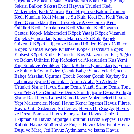
Çiçeklik ve Saksılık
Saksı Aksesuarları
Saksı Altlığı
Bahçe
Saksısı
Balkon Saksısı
Evcil Hayvan Ürünleri
Kedi
Malzemeleri
Kedi Maması
Kedi Hijyen ve Bakım Ürünleri
Kedi Kumları
Kedi Mama ve Su Kabı
Kedi Evi
Kedi Yatağı
Kedi Oyuncakları
Kedi Tuvaleti ve Aksesuarları
Kedi
Ödülleri
Kedi Tırmalaması
Kedi Vitamini
Kedi Taşıma
Çantası
Köpek Malzemeleri
Köpek Yatağı
Köpek Vitamini
Köpek Oyuncakları
Köpek Mama ve Su Kabı
Köpek
Güvenlik
Köpek Hijyen ve Bakım Ürünleri
Köpek Ödülleri
Köpek Maması
Köpek Kulübesi
Köpek Tasmaları
Köpek
Elbisesi
Köpek Kafesi
Kümesler
Kuş Malzemeleri
Kuş Sağlık
ve Bakım Ürünleri
Kuş Kafesleri ve Aksesuarları
Kuş Yemi
Kuş Suluk ve Yemlikleri
Çocuk Bahçe Oyuncakları
Kaydırak
ve Salıncak
Oyun Evleri
Çocuk Bahçe Sandalyeleri
Çocuk
Bahçe Masaları
Uçurtma
Çocuk Scooter
Çocuk Kaykay
Su
Tabancası
Şişme Oyuncaklar
Akülü Araba
Su Aktivite
Ürünleri
Şişme Havuz
Şişme Deniz Yatağı
Şişme Deniz Topu
Can Yeleği
Can Simidi ve Deniz Simidi
Şişme Deniz Kolluğu
Şişme Bot
Havuz Bonesi
Kano
Havuz Malzemeleri
Havuz
Yapı Malzemeleri
Nozul
Havuz Kenar Izgarası
Havuz Filtresi
Havuz Örtü Sistemleri
Su Perdesi
Havuz Dip Süzgeç
Havuz
ve Dozaj Pompası
Havuz Kimyasalları
Havuz Temizlik
Ekipmanları
Havuz Süpürge Hortumu
Havuz Kepçesi
Havuz
Robotu
Havuz Süpürgesi ve Fırçası
Havuz Merdiveni
Havuz
Duşu ve Masaj Jeti
Havuz Aydınlatma ve Isıtma
Havuz