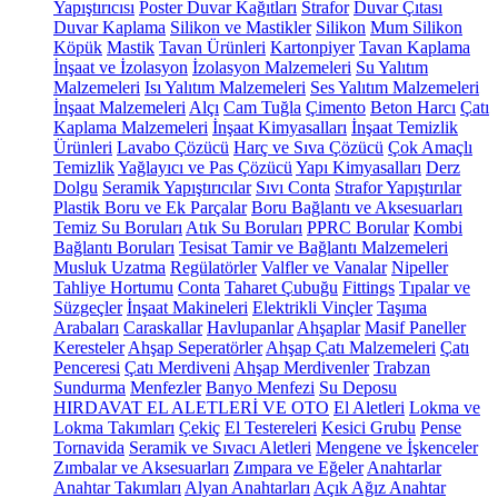
Yapıştırıcısı
Poster Duvar Kağıtları
Strafor
Duvar Çıtası
Duvar Kaplama
Silikon ve Mastikler
Silikon
Mum Silikon
Köpük
Mastik
Tavan Ürünleri
Kartonpiyer
Tavan Kaplama
İnşaat ve İzolasyon
İzolasyon Malzemeleri
Su Yalıtım
Malzemeleri
Isı Yalıtım Malzemeleri
Ses Yalıtım Malzemeleri
İnşaat Malzemeleri
Alçı
Cam Tuğla
Çimento
Beton Harcı
Çatı
Kaplama Malzemeleri
İnşaat Kimyasalları
İnşaat Temizlik
Ürünleri
Lavabo Çözücü
Harç ve Sıva Çözücü
Çok Amaçlı
Temizlik
Yağlayıcı ve Pas Çözücü
Yapı Kimyasalları
Derz
Dolgu
Seramik Yapıştırıcılar
Sıvı Conta
Strafor Yapıştırılar
Plastik Boru ve Ek Parçalar
Boru Bağlantı ve Aksesuarları
Temiz Su Boruları
Atık Su Boruları
PPRC Borular
Kombi
Bağlantı Boruları
Tesisat Tamir ve Bağlantı Malzemeleri
Musluk Uzatma
Regülatörler
Valfler ve Vanalar
Nipeller
Tahliye Hortumu
Conta
Taharet Çubuğu
Fittings
Tıpalar ve
Süzgeçler
İnşaat Makineleri
Elektrikli Vinçler
Taşıma
Arabaları
Caraskallar
Havlupanlar
Ahşaplar
Masif Paneller
Keresteler
Ahşap Seperatörler
Ahşap Çatı Malzemeleri
Çatı
Penceresi
Çatı Merdiveni
Ahşap Merdivenler
Trabzan
Sundurma
Menfezler
Banyo Menfezi
Su Deposu
HIRDAVAT EL ALETLERİ VE OTO
El Aletleri
Lokma ve
Lokma Takımları
Çekiç
El Testereleri
Kesici Grubu
Pense
Tornavida
Seramik ve Sıvacı Aletleri
Mengene ve İşkenceler
Zımbalar ve Aksesuarları
Zımpara ve Eğeler
Anahtarlar
Anahtar Takımları
Alyan Anahtarları
Açık Ağız Anahtar