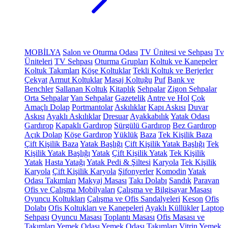
MOBİLYA
Salon ve Oturma Odası
TV Ünitesi ve Sehpası
Tv
Üniteleri
TV Sehpası
Oturma Grupları
Koltuk ve Kanepeler
Koltuk Takımları
Köşe Koltuklar
Tekli Koltuk ve Berjerler
Çekyat
Armut Koltuklar
Masaj Koltuğu
Puf
Bank ve
Benchler
Sallanan Koltuk
Kitaplık
Sehpalar
Zigon Sehpalar
Orta Sehpalar
Yan Sehpalar
Gazetelik
Antre ve Hol
Çok
Amaçlı Dolap
Portmantolar
Askılıklar
Kapı Askısı
Duvar
Askısı
Ayaklı Askılıklar
Dresuar
Ayakkabılık
Yatak Odası
Gardırop
Kapaklı Gardırop
Sürgülü Gardırop
Bez Gardırop
Açık Dolap
Köşe Gardırop
Yüklük
Baza
Tek Kişilik Baza
Çift Kişilik Baza
Yatak Başlığı
Çift Kişilik Yatak Başlığı
Tek
Kişilik Yatak Başlığı
Yatak
Çift Kişilik Yatak
Tek Kişilik
Yatak
Hasta Yatağı
Yatak Pedi & Şiltesi
Karyola
Tek Kişilik
Karyola
Çift Kişilik Karyola
Şifonyerler
Komodin
Yatak
Odası Takımları
Makyaj Masası
Takı Dolabı
Sandık
Paravan
Ofis ve Çalışma Mobilyaları
Çalışma ve Bilgisayar Masası
Oyuncu Koltukları
Çalışma ve Ofis Sandalyeleri
Keson
Ofis
Dolabı
Ofis Koltukları ve Kanepeleri
Ayaklı Küllükler
Laptop
Sehpası
Oyuncu Masası
Toplantı Masası
Ofis Masası ve
Takımları
Yemek Odası
Yemek Odası Takımları
Vitrin
Yemek