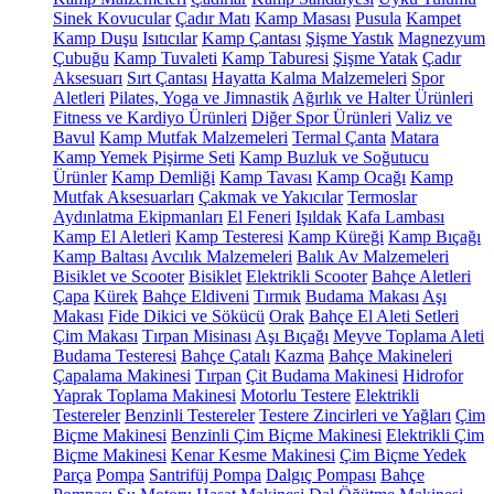
Sinek Kovucular
Çadır Matı
Kamp Masası
Pusula
Kampet
Kamp Duşu
Isıtıcılar
Kamp Çantası
Şişme Yastık
Magnezyum
Çubuğu
Kamp Tuvaleti
Kamp Taburesi
Şişme Yatak
Çadır
Aksesuarı
Sırt Çantası
Hayatta Kalma Malzemeleri
Spor
Aletleri
Pilates, Yoga ve Jimnastik
Ağırlık ve Halter Ürünleri
Fitness ve Kardiyo Ürünleri
Diğer Spor Ürünleri
Valiz ve
Bavul
Kamp Mutfak Malzemeleri
Termal Çanta
Matara
Kamp Yemek Pişirme Seti
Kamp Buzluk ve Soğutucu
Ürünler
Kamp Demliği
Kamp Tavası
Kamp Ocağı
Kamp
Mutfak Aksesuarları
Çakmak ve Yakıcılar
Termoslar
Aydınlatma Ekipmanları
El Feneri
Işıldak
Kafa Lambası
Kamp El Aletleri
Kamp Testeresi
Kamp Küreği
Kamp Bıçağı
Kamp Baltası
Avcılık Malzemeleri
Balık Av Malzemeleri
Bisiklet ve Scooter
Bisiklet
Elektrikli Scooter
Bahçe Aletleri
Çapa
Kürek
Bahçe Eldiveni
Tırmık
Budama Makası
Aşı
Makası
Fide Dikici ve Sökücü
Orak
Bahçe El Aleti Setleri
Çim Makası
Tırpan Misinası
Aşı Bıçağı
Meyve Toplama Aleti
Budama Testeresi
Bahçe Çatalı
Kazma
Bahçe Makineleri
Çapalama Makinesi
Tırpan
Çit Budama Makinesi
Hidrofor
Yaprak Toplama Makinesi
Motorlu Testere
Elektrikli
Testereler
Benzinli Testereler
Testere Zincirleri ve Yağları
Çim
Biçme Makinesi
Benzinli Çim Biçme Makinesi
Elektrikli Çim
Biçme Makinesi
Kenar Kesme Makinesi
Çim Biçme Yedek
Parça
Pompa
Santrifüj Pompa
Dalgıç Pompası
Bahçe