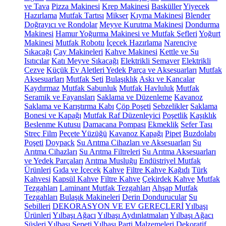
ve Tava
Pizza Makinesi
Krep Makinesi
Basküller
Yiyecek
Hazırlama
Mutfak Tartısı
Mikser
Kıyma Makinesi
Blender
Doğrayıcı ve Rondolar
Meyve Kurutma Makinesi
Dondurma
Makinesi
Hamur Yoğurma Makinesi ve Mutfak Şefleri
Yoğurt
Makinesi
Mutfak Robotu
İçecek Hazırlama
Narenciye
Sıkacağı
Çay Makineleri
Kahve Makinesi
Kettle ve Su
Isıtıcılar
Katı Meyve Sıkacağı
Elektrikli Semaver
Elektrikli
Cezve
Küçük Ev Aletleri Yedek Parça ve Aksesuarları
Mutfak
Aksesuarları
Mutfak Seti
Bulaşıklık
Askı ve Kancalar
Kaydırmaz
Mutfak Sabunluk
Mutfak Havluluk
Mutfak
Seramik ve Fayansları
Saklama ve Düzenleme
Kavanoz
Saklama ve Karıştırma Kabı
Çöp Poşeti
Sebzelikler
Saklama
Bonesi ve Kapağı
Mutfak Raf Düzenleyici
Poşetlik
Kaşıklık
Beslenme Kutusu
Damacana Pompası
Ekmeklik
Sefer Tası
Streç Film
Peçete Yüzüğü
Kavanoz Kapağı
Pipet
Buzdolabı
Poşeti
Doypack
Su Arıtma Cihazları ve Aksesuarları
Su
Arıtma Cihazları
Su Arıtma Filtreleri
Su Arıtma Aksesuarları
ve Yedek Parçaları
Arıtma Musluğu
Endüstriyel Mutfak
Ürünleri
Gıda ve İçecek
Kahve
Filtre Kahve Kağıdı
Türk
Kahvesi
Kapsül Kahve
Filtre Kahve
Çekirdek Kahve
Mutfak
Tezgahları
Laminant Mutfak Tezgahları
Ahşap Mutfak
Tezgahları
Bulaşık Makineleri
Derin Dondurucular
Su
Sebilleri
DEKORASYON VE EV GEREÇLERİ
Yılbaşı
Ürünleri
Yılbaşı Ağacı
Yılbaşı Aydınlatmaları
Yılbaşı Ağacı
Süsleri
Yılbaşı Sepeti
Yılbaşı Parti Malzemeleri
Dekoratif