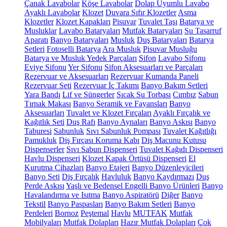
Çanak Lavabolar
Köşe Lavabolar
Dolap Uyumlu Lavabo
Ayaklı Lavabolar
Klozet
Duvara Sıfır Klozetler
Asma
Klozetler
Klozet Kapakları
Pisuvar
Tuvalet Taşı
Batarya ve
Musluklar
Lavabo Bataryaları
Mutfak Bataryaları
Su Tasarruf
Aparatı
Banyo Bataryaları
Musluk
Duş Bataryaları
Batarya
Setleri
Fotoselli Batarya
Ara Musluk
Pisuvar Musluğu
Batarya ve Musluk Yedek Parçaları
Sifon
Lavabo Sifonu
Eviye Sifonu
Yer Sifonu
Sifon Aksesuarları ve Parçaları
Rezervuar ve Aksesuarları
Rezervuar Kumanda Paneli
Rezervuar Seti
Rezervuar İç Takımı
Banyo Bakım Setleri
Yara Bandı
Lif ve Süngerler
Sıcak Su Torbası
Cımbız
Sabun
Tırnak Makası
Banyo Seramik ve Fayansları
Banyo
Aksesuarları
Tuvalet ve Klozet Fırçaları
Ayaklı Fırçalık ve
Kağıtlık Seti
Duş Rafı
Banyo Aynaları
Banyo Askısı
Banyo
Taburesi
Sabunluk
Sıvı Sabunluk Pompası
Tuvalet Kağıtlığı
Pamukluk
Diş Fırçası Koruma Kabı
Diş Macunu Kutusu
Dispenserler
Sıvı Sabun Dispenseri
Tuvalet Kağıdı Dispenseri
Havlu Dispenseri
Klozet Kapak Örtüsü Dispenseri
El
Kurutma Cihazları
Banyo Etajeri
Banyo Düzenleyicileri
Banyo Seti
Diş Fırçalık
Havluluk
Banyo Kaydırmazı
Duş
Perde Askısı
Yaşlı ve Bedensel Engelli Banyo Ürünleri
Banyo
Havalandırma ve Isıtma
Banyo Aspiratörü
Diğer
Banyo
Tekstil
Banyo Paspasları
Banyo Bakım Setleri
Banyo
Perdeleri
Bornoz
Peştemal
Havlu
MUTFAK
Mutfak
Mobilyaları
Mutfak Dolapları
Hazır Mutfak Dolapları
Çok