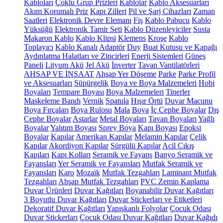
Kabloları
Çoklu Grup Prizleri
Kablolar
Kablo Aksesuarları
Akım Korumalı Priz
Kapı Zilleri
Pil ve Şarj Cihazları
Zaman
Saatleri
Elektronik Devre Elemanı
Fiş
Kablo Pabucu
Kablo
Yüksüğü
Elektronik Tamir Seti
Kablo Düzenleyiciler
Susta
Makaron Kablo
Kablo Klipsi
Klemens
Kroşe
Kablo
Toplayıcı
Kablo Kanalı
Adaptör
Duy
Buat Kutusu ve Kapağı
Aydınlatma Halatları ve Zincirleri
Enerji Sistemleri
Güneş
Paneli
Lityum Akü
Jel Akü
İnverter
Tavan Vantilatörleri
AHŞAP VE İNŞAAT
Ahşap Yer Döşeme
Parke
Parke Profil
ve Aksesuarları
Süpürgelik
Boya ve Boya Malzemeleri
Hobi
Boyaları
Tempare Boyası
Boya Malzemeleri
Tinerler
Maskeleme Bandı
Vernik
Spatula
Hışır Örtü
Duvar Macunu
Boya Fırçaları
Boya Rulosu
Mala
Boya
İç Cephe Boyalar
Dış
Cephe Boyalar
Astarlar
Metal Boyaları
Tavan Boyaları
Yağlı
Boyalar
Yalıtım Boyası
Sprey Boya
Kapı Boyası
Epoksi
Boyalar
Kapılar
Amerikan Kapılar
Melamin Kapılar
Çelik
Kapılar
Akordiyon Kapılar
Sürgülü Kapılar
Acil Çıkış
Kapıları
Kapı Kolları
Seramik ve Fayans
Banyo Seramik ve
Fayansları
Yer Seramik ve Fayansları
Mutfak Seramik ve
Fayansları
Karo
Mozaik
Mutfak Tezgahları
Laminant Mutfak
Tezgahları
Ahşap Mutfak Tezgahları
PVC Zemin Kaplama
Duvar Ürünleri
Duvar Kağıtları
Boyanabilir Duvar Kağıtları
3 Boyutlu Duvar Kağıtları
Duvar Stickerları ve Etiketleri
Dekoratif Duvar Kağıtları
Yapışkanlı Folyolar
Çocuk Odası
Duvar Stickerları
Çocuk Odası Duvar Kağıtları
Duvar Kağıdı