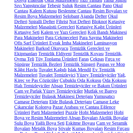
Dosya
Etiketlik
Okul Malzemeleri
Yazı Tahtası
Tahta Silgisi
Sıvı Yapıştırıcılar
Tebeşir
Suluk
Resim Çantası
Pano
Okul
Çantası
Kalem Kutusu
Beslenme Çantası
Resim Boyaları ve
Resim Boya Malzemeleri
Selobant
Ajanda
Defter
Okul
Defteri
Spiralli Defter
Fihrist
Not Defteri
Bloknot
Kırtasiye
Malzemeleri
Masaüstü Gereçleri
Kırtasiye Kağıt Ürünleri
Kırtasiye Seti
Kalem ve Yazı Gereçleri
Koli Bandı Makinesi
Para Makineleri
Para Çekmeceleri
Para Sayma Makineleri
Ofis Sarf Ürünleri
Evrak İmha Makineleri
Laminasyon
Makineleri
Barkod Okuyucu
Temizlik Gereçleri ve
Ekipmanları
Temizlik Eldiveni
Temizlik Kovası
Temizlik,
Ovma Teli
Tüy Toplama Ürünleri
Faraş
Çekpas
Fırça ve
Süpürge
Temizlik Bezleri
Temizlik Süngeri
Paspas ve Mop
Kâğıt Havlu
Tuvalet Kağıdı
Islak Mendil
Ev Temizlik
Malzemeleri
Tuvalet Temizleyici
Yüzey Temizleyiciler
Yağ,
Kireç ve Pas Çözücüler
Çubuklu Oda Kokusu
Oda Kokusu
Halı Temizleyiciler
Ahşap Temizleyiciler ve Bakım Ürünleri
Cam ve Parlak Yüzey Temizleyiciler
Mutfak ve Banyo
Temizleyiciler
Bulaşık Makinesi Deterjanı
Yumuşatıcı
Çamaşır Deterjanı
Elde Bulaşık Deterjanı
Çamaşır Leke
Çıkarıcılar
Kolonya
Pazar Arabası ve Çantası
Eğlence
Ürünleri
Parti Malzemeleri
Puzzle
Hobi Malzemeleri
Hobi
Boya ve Resim Malzemeleri
Ahşap Boyaları
Akrilik Boyalar
Sulu Boya
Yağlı Boya Seti
Eskitme Boyası
Cam ve Seramik
Boyaları
Metalik Boya
Şövale
Kumaş Boyaları
Resim Fırçası