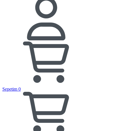
Sepetim
0