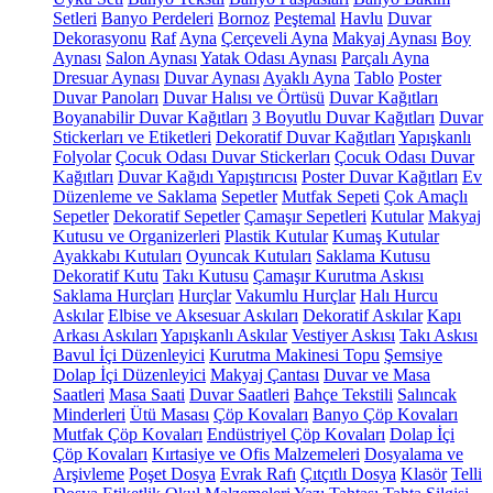
Setleri
Banyo Perdeleri
Bornoz
Peştemal
Havlu
Duvar
Dekorasyonu
Raf
Ayna
Çerçeveli Ayna
Makyaj Aynası
Boy
Aynası
Salon Aynası
Yatak Odası Aynası
Parçalı Ayna
Dresuar Aynası
Duvar Aynası
Ayaklı Ayna
Tablo
Poster
Duvar Panoları
Duvar Halısı ve Örtüsü
Duvar Kağıtları
Boyanabilir Duvar Kağıtları
3 Boyutlu Duvar Kağıtları
Duvar
Stickerları ve Etiketleri
Dekoratif Duvar Kağıtları
Yapışkanlı
Folyolar
Çocuk Odası Duvar Stickerları
Çocuk Odası Duvar
Kağıtları
Duvar Kağıdı Yapıştırıcısı
Poster Duvar Kağıtları
Ev
Düzenleme ve Saklama
Sepetler
Mutfak Sepeti
Çok Amaçlı
Sepetler
Dekoratif Sepetler
Çamaşır Sepetleri
Kutular
Makyaj
Kutusu ve Organizerleri
Plastik Kutular
Kumaş Kutular
Ayakkabı Kutuları
Oyuncak Kutuları
Saklama Kutusu
Dekoratif Kutu
Takı Kutusu
Çamaşır Kurutma Askısı
Saklama Hurçları
Hurçlar
Vakumlu Hurçlar
Halı Hurcu
Askılar
Elbise ve Aksesuar Askıları
Dekoratif Askılar
Kapı
Arkası Askıları
Yapışkanlı Askılar
Vestiyer Askısı
Takı Askısı
Bavul İçi Düzenleyici
Kurutma Makinesi Topu
Şemsiye
Dolap İçi Düzenleyici
Makyaj Çantası
Duvar ve Masa
Saatleri
Masa Saati
Duvar Saatleri
Bahçe Tekstili
Salıncak
Minderleri
Ütü Masası
Çöp Kovaları
Banyo Çöp Kovaları
Mutfak Çöp Kovaları
Endüstriyel Çöp Kovaları
Dolap İçi
Çöp Kovaları
Kırtasiye ve Ofis Malzemeleri
Dosyalama ve
Arşivleme
Poşet Dosya
Evrak Rafı
Çıtçıtlı Dosya
Klasör
Telli