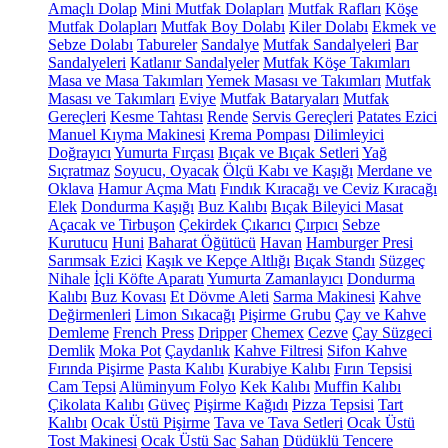
Amaçlı Dolap
Mini Mutfak Dolapları
Mutfak Rafları
Köşe
Mutfak Dolapları
Mutfak Boy Dolabı
Kiler Dolabı
Ekmek ve
Sebze Dolabı
Tabureler
Sandalye
Mutfak Sandalyeleri
Bar
Sandalyeleri
Katlanır Sandalyeler
Mutfak Köşe Takımları
Masa ve Masa Takımları
Yemek Masası ve Takımları
Mutfak
Masası ve Takımları
Eviye
Mutfak Bataryaları
Mutfak
Gereçleri
Kesme Tahtası
Rende
Servis Gereçleri
Patates Ezici
Manuel Kıyma Makinesi
Krema Pompası
Dilimleyici
Doğrayıcı
Yumurta Fırçası
Bıçak ve Bıçak Setleri
Yağ
Sıçratmaz
Soyucu, Oyacak
Ölçü Kabı ve Kaşığı
Merdane ve
Oklava
Hamur Açma Matı
Fındık Kıracağı ve Ceviz Kıracağı
Elek
Dondurma Kaşığı
Buz Kalıbı
Bıçak Bileyici Masat
Açacak ve Tirbuşon
Çekirdek Çıkarıcı
Çırpıcı
Sebze
Kurutucu
Huni
Baharat Öğütücü
Havan
Hamburger Presi
Sarımsak Ezici
Kaşık ve Kepçe Altlığı
Bıçak Standı
Süzgeç
Nihale
İçli Köfte Aparatı
Yumurta Zamanlayıcı
Dondurma
Kalıbı
Buz Kovası
Et Dövme Aleti
Sarma Makinesi
Kahve
Değirmenleri
Limon Sıkacağı
Pişirme Grubu
Çay ve Kahve
Demleme
French Press
Dripper
Chemex
Cezve
Çay Süzgeci
Demlik
Moka Pot
Çaydanlık
Kahve Filtresi
Sifon Kahve
Fırında Pişirme
Pasta Kalıbı
Kurabiye Kalıbı
Fırın Tepsisi
Cam Tepsi
Alüminyum Folyo
Kek Kalıbı
Muffin Kalıbı
Çikolata Kalıbı
Güveç
Pişirme Kağıdı
Pizza Tepsisi
Tart
Kalıbı
Ocak Üstü Pişirme
Tava ve Tava Setleri
Ocak Üstü
Tost Makinesi
Ocak Üstü Sac
Sahan
Düdüklü Tencere