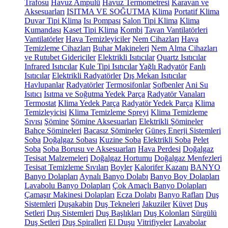
Trafosu
Havuz Ampulü
Havuz Termometresi
Karavan ve
Aksesuarları
ISITMA VE SOĞUTMA
Klima
Portatif Klima
Duvar Tipi Klima
Isı Pompası
Salon Tipi Klima
Klima
Kumandası
Kaset Tipi Klima
Kombi
Tavan Vantilatörleri
Vantilatörler
Hava Temizleyiciler
Nem Cihazları
Hava
Temizleme Cihazları
Buhar Makineleri
Nem Alma Cihazları
ve Rutubet Gidericiler
Elektrikli Isıtıcılar
Quartz Isıtıcılar
Infrared Isıtıcılar
Kule Tipi Isıtıcılar
Yağlı Radyatör
Fanlı
Isıtıcılar
Elektrikli Radyatörler
Dış Mekan Isıtıcılar
Havlupanlar
Radyatörler
Termosifonlar
Şofbenler
Ani Su
Isıtıcı
Isıtma ve Soğutma Yedek Parça
Radyatör Vanaları
Termostat
Klima Yedek Parça
Radyatör Yedek Parça
Klima
Temizleyicisi
Klima Temizleme Spreyi
Klima Temizleme
Sıvısı
Şömine
Şömine Aksesuarları
Elektrikli Şömineler
Bahçe Şömineleri
Bacasız Şömineler
Güneş Enerji Sistemleri
Soba
Doğalgaz Sobası
Kuzine Soba
Elektrikli Soba
Pelet
Soba
Soba Borusu ve Aksesuarları
Hava Perdesi
Doğalgaz
Tesisat Malzemeleri
Doğalgaz Hortumu
Doğalgaz Menfezleri
Tesisat Temizleme Sıvıları
Boyler
Kalorifer Kazanı
BANYO
Banyo Dolapları
Aynalı Banyo Dolabı
Banyo Boy Dolapları
Lavabolu Banyo Dolapları
Çok Amaçlı Banyo Dolapları
Çamaşır Makinesi Dolapları
Ecza Dolabı
Banyo Rafları
Duş
Sistemleri
Duşakabin
Duş Tekneleri
Jakuziler
Küvet
Duş
Setleri
Duş Sistemleri
Duş Başlıkları
Duş Kolonları
Sürgülü
Duş Setleri
Duş Spiralleri
El Duşu
Vitrifiyeler
Lavabolar