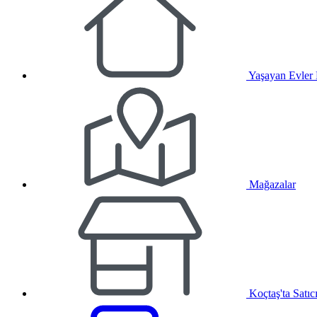
Yaşayan Evler
Mağazalar
Koçtaş'ta Satıc