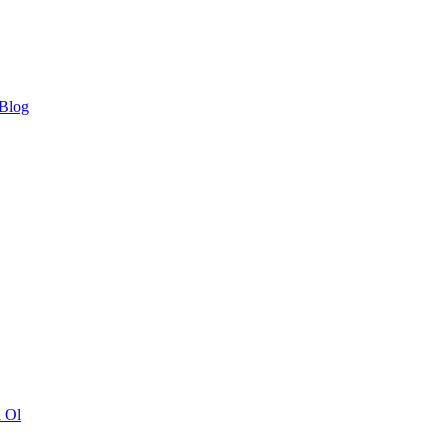
 Blog
ı Ol