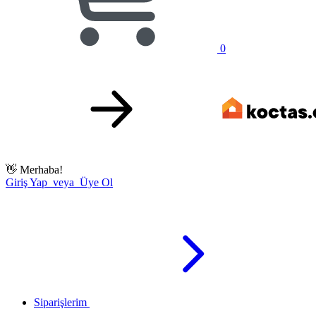
0
👋
Merhaba!
Giriş Yap veya Üye Ol
Siparişlerim