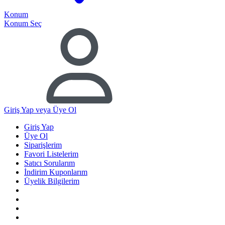
Konum
Konum Seç
Giriş Yap
veya Üye Ol
Giriş Yap
Üye Ol
Siparişlerim
Favori Listelerim
Satıcı Sorularım
İndirim Kuponlarım
Üyelik Bilgilerim