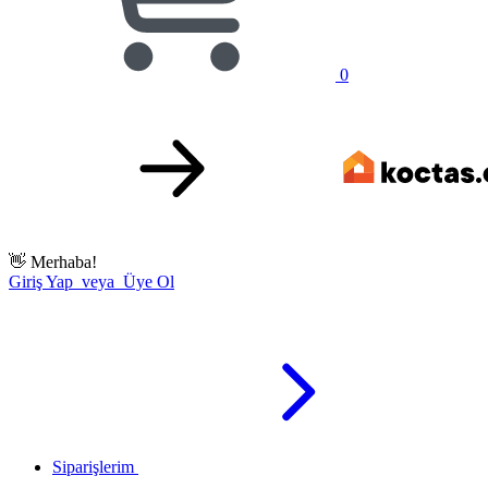
0
👋
Merhaba!
Giriş Yap veya Üye Ol
Siparişlerim