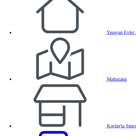
Yaşayan Evler
Mağazalar
Koçtaş'ta Satıc