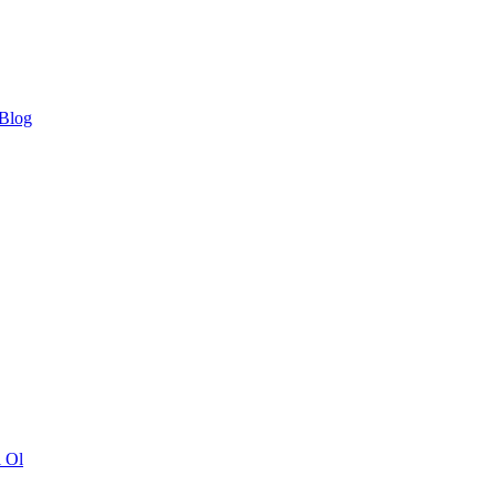
 Blog
ı Ol