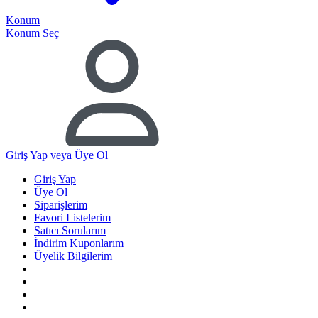
Konum
Konum Seç
Giriş Yap
veya Üye Ol
Giriş Yap
Üye Ol
Siparişlerim
Favori Listelerim
Satıcı Sorularım
İndirim Kuponlarım
Üyelik Bilgilerim