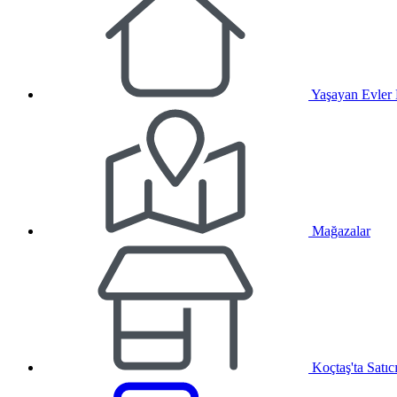
Yaşayan Evler
Mağazalar
Koçtaş'ta Satıc