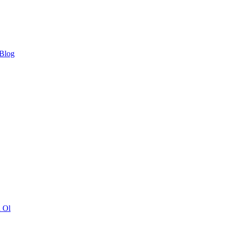
 Blog
ı Ol