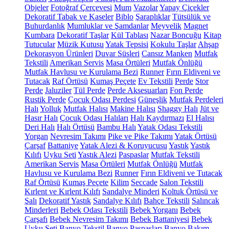
Objeler
Fotoğraf Çerçevesi
Mum
Vazolar
Yapay Çiçekler
Dekoratif Tabak ve Kaseler
Biblo
Şaraplıklar
Tütsülük ve
Buhurdanlık
Mumluklar ve Şamdanlar
Meyvelik
Magnet
Kumbara
Dekoratif Taşlar
Kül Tablası
Nazar Boncuğu
Kitap
Tutucular
Müzik Kutusu
Yatak Tepsisi
Kokulu Taşlar
Ahşap
Dekorasyon Ürünleri
Duvar Süsleri
Cansız Manken
Mutfak
Tekstili
Amerikan Servis
Masa Örtüleri
Mutfak Önlüğü
Mutfak Havlusu ve Kurulama Bezi
Runner
Fırın Eldiveni ve
Tutacak
Raf Örtüsü
Kumaş Peçete
Ev Tekstili
Perde
Stor
Perde
Jaluziler
Tül Perde
Perde Aksesuarları
Fon Perde
Rustik Perde
Çocuk Odası Perdesi
Güneşlik
Mutfak Perdeleri
Halı
Yolluk
Mutfak Halısı
Makine Halısı
Shaggy Halı
Jüt ve
Hasır Halı
Çocuk Odası Halıları
Halı Kaydırmazı
El Halısı
Deri Halı
Halı Örtüsü
Bambu Halı
Yatak Odası Tekstili
Yorgan
Nevresim Takımı
Pike ve Pike Takımı
Yatak Örtüsü
Çarşaf
Battaniye
Yatak Alezi & Koruyucusu
Yastık
Yastık
Kılıfı
Uyku Seti
Yastık Alezi
Paspaslar
Mutfak Tekstili
Amerikan Servis
Masa Örtüleri
Mutfak Önlüğü
Mutfak
Havlusu ve Kurulama Bezi
Runner
Fırın Eldiveni ve Tutacak
Raf Örtüsü
Kumaş Peçete
Kilim
Seccade
Salon Tekstili
Kırlent ve Kırlent Kılıfı
Sandalye Minderi
Koltuk Örtüsü ve
Şalı
Dekoratif Yastık
Sandalye Kılıfı
Bahçe Tekstili
Salıncak
Minderleri
Bebek Odası Tekstili
Bebek Yorganı
Bebek
Çarşafı
Bebek Nevresim Takımı
Bebek Battaniyesi
Bebek
Uyku Seti
Banyo Tekstil
Banyo Paspasları
Banyo Bakım