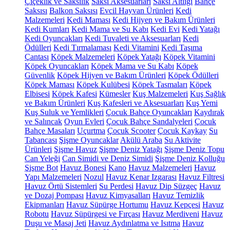
Çiçeklik ve Saksılık
Saksı Aksesuarları
Saksı Altlığı
Bahçe
Saksısı
Balkon Saksısı
Evcil Hayvan Ürünleri
Kedi
Malzemeleri
Kedi Maması
Kedi Hijyen ve Bakım Ürünleri
Kedi Kumları
Kedi Mama ve Su Kabı
Kedi Evi
Kedi Yatağı
Kedi Oyuncakları
Kedi Tuvaleti ve Aksesuarları
Kedi
Ödülleri
Kedi Tırmalaması
Kedi Vitamini
Kedi Taşıma
Çantası
Köpek Malzemeleri
Köpek Yatağı
Köpek Vitamini
Köpek Oyuncakları
Köpek Mama ve Su Kabı
Köpek
Güvenlik
Köpek Hijyen ve Bakım Ürünleri
Köpek Ödülleri
Köpek Maması
Köpek Kulübesi
Köpek Tasmaları
Köpek
Elbisesi
Köpek Kafesi
Kümesler
Kuş Malzemeleri
Kuş Sağlık
ve Bakım Ürünleri
Kuş Kafesleri ve Aksesuarları
Kuş Yemi
Kuş Suluk ve Yemlikleri
Çocuk Bahçe Oyuncakları
Kaydırak
ve Salıncak
Oyun Evleri
Çocuk Bahçe Sandalyeleri
Çocuk
Bahçe Masaları
Uçurtma
Çocuk Scooter
Çocuk Kaykay
Su
Tabancası
Şişme Oyuncaklar
Akülü Araba
Su Aktivite
Ürünleri
Şişme Havuz
Şişme Deniz Yatağı
Şişme Deniz Topu
Can Yeleği
Can Simidi ve Deniz Simidi
Şişme Deniz Kolluğu
Şişme Bot
Havuz Bonesi
Kano
Havuz Malzemeleri
Havuz
Yapı Malzemeleri
Nozul
Havuz Kenar Izgarası
Havuz Filtresi
Havuz Örtü Sistemleri
Su Perdesi
Havuz Dip Süzgeç
Havuz
ve Dozaj Pompası
Havuz Kimyasalları
Havuz Temizlik
Ekipmanları
Havuz Süpürge Hortumu
Havuz Kepçesi
Havuz
Robotu
Havuz Süpürgesi ve Fırçası
Havuz Merdiveni
Havuz
Duşu ve Masaj Jeti
Havuz Aydınlatma ve Isıtma
Havuz