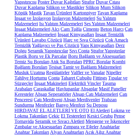
Yapıştırıcısı
Poster Duvar Kağıtları
Strafor
Duvar Çıtası
Duvar Kaplama
Silikon ve Mastikler
Silikon
Mum Silikon
Köpük
Mastik
Tavan Ürünleri
Kartonpiyer
Tavan Kaplama
İnşaat ve İzolasyon
İzolasyon Malzemeleri
Su Yalıtım
Malzemeleri
Isı Yalıtım Malzemeleri
Ses Yalıtım Malzemeleri
İnşaat Malzemeleri
Alçı
Cam Tuğla
Çimento
Beton Harcı
Çatı
Kaplama Malzemeleri
İnşaat Kimyasalları
İnşaat Temizlik
Ürünleri
Lavabo Çözücü
Harç ve Sıva Çözücü
Çok Amaçlı
Temizlik
Yağlayıcı ve Pas Çözücü
Yapı Kimyasalları
Derz
Dolgu
Seramik Yapıştırıcılar
Sıvı Conta
Strafor Yapıştırılar
Plastik Boru ve Ek Parçalar
Boru Bağlantı ve Aksesuarları
Temiz Su Boruları
Atık Su Boruları
PPRC Borular
Kombi
Bağlantı Boruları
Tesisat Tamir ve Bağlantı Malzemeleri
Musluk Uzatma
Regülatörler
Valfler ve Vanalar
Nipeller
Tahliye Hortumu
Conta
Taharet Çubuğu
Fittings
Tıpalar ve
Süzgeçler
İnşaat Makineleri
Elektrikli Vinçler
Taşıma
Arabaları
Caraskallar
Havlupanlar
Ahşaplar
Masif Paneller
Keresteler
Ahşap Seperatörler
Ahşap Çatı Malzemeleri
Çatı
Penceresi
Çatı Merdiveni
Ahşap Merdivenler
Trabzan
Sundurma
Menfezler
Banyo Menfezi
Su Deposu
HIRDAVAT EL ALETLERİ VE OTO
El Aletleri
Lokma ve
Lokma Takımları
Çekiç
El Testereleri
Kesici Grubu
Pense
Tornavida
Seramik ve Sıvacı Aletleri
Mengene ve İşkenceler
Zımbalar ve Aksesuarları
Zımpara ve Eğeler
Anahtarlar
Anahtar Takımları
Alyan Anahtarları
Açık Ağız Anahtar