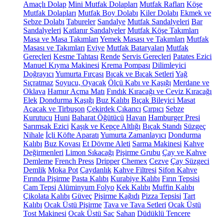
Amaçlı Dolap
Mini Mutfak Dolapları
Mutfak Rafları
Köşe
Mutfak Dolapları
Mutfak Boy Dolabı
Kiler Dolabı
Ekmek ve
Sebze Dolabı
Tabureler
Sandalye
Mutfak Sandalyeleri
Bar
Sandalyeleri
Katlanır Sandalyeler
Mutfak Köşe Takımları
Masa ve Masa Takımları
Yemek Masası ve Takımları
Mutfak
Masası ve Takımları
Eviye
Mutfak Bataryaları
Mutfak
Gereçleri
Kesme Tahtası
Rende
Servis Gereçleri
Patates Ezici
Manuel Kıyma Makinesi
Krema Pompası
Dilimleyici
Doğrayıcı
Yumurta Fırçası
Bıçak ve Bıçak Setleri
Yağ
Sıçratmaz
Soyucu, Oyacak
Ölçü Kabı ve Kaşığı
Merdane ve
Oklava
Hamur Açma Matı
Fındık Kıracağı ve Ceviz Kıracağı
Elek
Dondurma Kaşığı
Buz Kalıbı
Bıçak Bileyici Masat
Açacak ve Tirbuşon
Çekirdek Çıkarıcı
Çırpıcı
Sebze
Kurutucu
Huni
Baharat Öğütücü
Havan
Hamburger Presi
Sarımsak Ezici
Kaşık ve Kepçe Altlığı
Bıçak Standı
Süzgeç
Nihale
İçli Köfte Aparatı
Yumurta Zamanlayıcı
Dondurma
Kalıbı
Buz Kovası
Et Dövme Aleti
Sarma Makinesi
Kahve
Değirmenleri
Limon Sıkacağı
Pişirme Grubu
Çay ve Kahve
Demleme
French Press
Dripper
Chemex
Cezve
Çay Süzgeci
Demlik
Moka Pot
Çaydanlık
Kahve Filtresi
Sifon Kahve
Fırında Pişirme
Pasta Kalıbı
Kurabiye Kalıbı
Fırın Tepsisi
Cam Tepsi
Alüminyum Folyo
Kek Kalıbı
Muffin Kalıbı
Çikolata Kalıbı
Güveç
Pişirme Kağıdı
Pizza Tepsisi
Tart
Kalıbı
Ocak Üstü Pişirme
Tava ve Tava Setleri
Ocak Üstü
Tost Makinesi
Ocak Üstü Sac
Sahan
Düdüklü Tencere