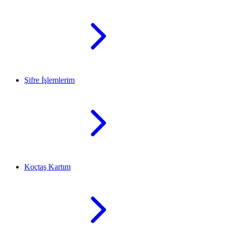
Şifre İşlemlerim
Koçtaş Kartım