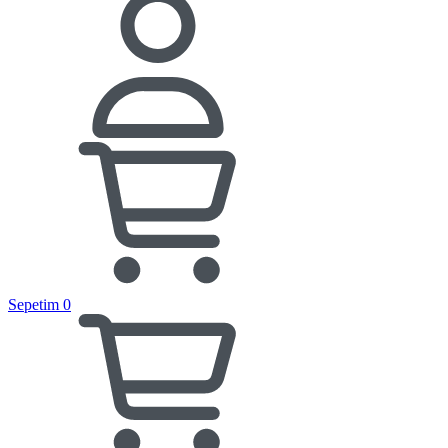
Sepetim
0