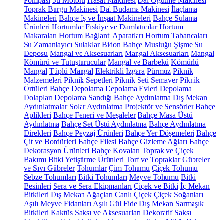
Pompası
Su Motoru
Hasat Makinesi
Dal Öğütme Makinesi
Toprak Burgu Makinesi
Dal Budama Makinesi
İlaçlama
Makineleri
Bahçe İş ve İnşaat Makineleri
Bahçe Sulama
Ürünleri
Hortumlar
Fıskiye ve Damlatıcılar
Hortum
Makaraları
Hortum Bağlantı Aparatları
Hortum Tabancaları
Su Zamanlayıcı
Sulaklar
Bidon
Bahçe Musluğu
Şişme Su
Deposu
Mangal ve Aksesuarları
Mangal Aksesuarları
Mangal
Kömürü ve Tutuşturucular
Mangal ve Barbekü
Kömürlü
Mangal
Tüplü Mangal
Elektrikli Izgara
Pürmüz
Piknik
Malzemeleri
Piknik Sepetleri
Piknik Seti
Semaver
Piknik
Örtüleri
Bahçe Depolama
Depolama Evleri
Depolama
Dolapları
Depolama Sandığı
Bahçe Aydınlatma
Dış Mekan
Aydınlatmalar
Solar Aydınlatma
Projektör ve Sensörler
Bahçe
Aplikleri
Bahçe Feneri ve Meşaleler
Bahçe Masa Üstü
Aydınlatma
Bahçe Set Üstü Aydınlatma
Bahçe Aydınlatma
Direkleri
Bahçe Peyzaj Ürünleri
Bahçe Yer Döşemeleri
Bahçe
Çit ve Bordürleri
Bahçe Filesi
Bahçe Gizleme Ağları
Bahçe
Dekorasyon Ürünleri
Bahçe Kovaları
Toprak ve Çiçek
Bakımı
Bitki Yetiştirme Ürünleri
Torf ve Topraklar
Gübreler
ve Sıvı Gübreler
Tohumlar
Çim Tohumu
Çiçek Tohumu
Sebze Tohumları
Bitki Tohumları
Meyve Tohumu
Bitki
Besinleri
Sera ve Sera Ekipmanları
Çiçek ve Bitki
İç Mekan
Bitkileri
Dış Mekan Ağaçları
Canlı Çiçek
Çiçek Soğanları
Aşılı Meyve Fidanları
Aşılı Gül
Fide
Dış Mekan Sarmaşık
Bitkileri
Kaktüs
Saksı ve Aksesuarları
Dekoratif Saksı