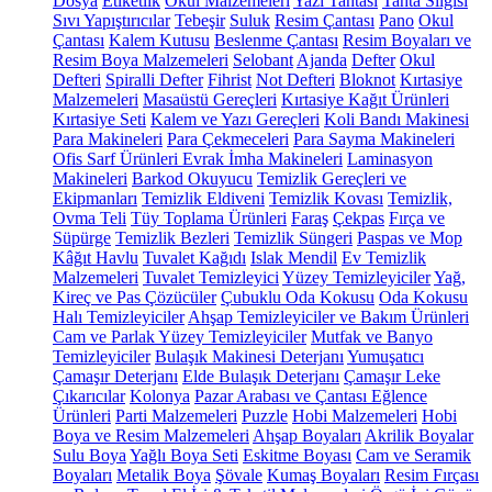
Dosya
Etiketlik
Okul Malzemeleri
Yazı Tahtası
Tahta Silgisi
Sıvı Yapıştırıcılar
Tebeşir
Suluk
Resim Çantası
Pano
Okul
Çantası
Kalem Kutusu
Beslenme Çantası
Resim Boyaları ve
Resim Boya Malzemeleri
Selobant
Ajanda
Defter
Okul
Defteri
Spiralli Defter
Fihrist
Not Defteri
Bloknot
Kırtasiye
Malzemeleri
Masaüstü Gereçleri
Kırtasiye Kağıt Ürünleri
Kırtasiye Seti
Kalem ve Yazı Gereçleri
Koli Bandı Makinesi
Para Makineleri
Para Çekmeceleri
Para Sayma Makineleri
Ofis Sarf Ürünleri
Evrak İmha Makineleri
Laminasyon
Makineleri
Barkod Okuyucu
Temizlik Gereçleri ve
Ekipmanları
Temizlik Eldiveni
Temizlik Kovası
Temizlik,
Ovma Teli
Tüy Toplama Ürünleri
Faraş
Çekpas
Fırça ve
Süpürge
Temizlik Bezleri
Temizlik Süngeri
Paspas ve Mop
Kâğıt Havlu
Tuvalet Kağıdı
Islak Mendil
Ev Temizlik
Malzemeleri
Tuvalet Temizleyici
Yüzey Temizleyiciler
Yağ,
Kireç ve Pas Çözücüler
Çubuklu Oda Kokusu
Oda Kokusu
Halı Temizleyiciler
Ahşap Temizleyiciler ve Bakım Ürünleri
Cam ve Parlak Yüzey Temizleyiciler
Mutfak ve Banyo
Temizleyiciler
Bulaşık Makinesi Deterjanı
Yumuşatıcı
Çamaşır Deterjanı
Elde Bulaşık Deterjanı
Çamaşır Leke
Çıkarıcılar
Kolonya
Pazar Arabası ve Çantası
Eğlence
Ürünleri
Parti Malzemeleri
Puzzle
Hobi Malzemeleri
Hobi
Boya ve Resim Malzemeleri
Ahşap Boyaları
Akrilik Boyalar
Sulu Boya
Yağlı Boya Seti
Eskitme Boyası
Cam ve Seramik
Boyaları
Metalik Boya
Şövale
Kumaş Boyaları
Resim Fırçası