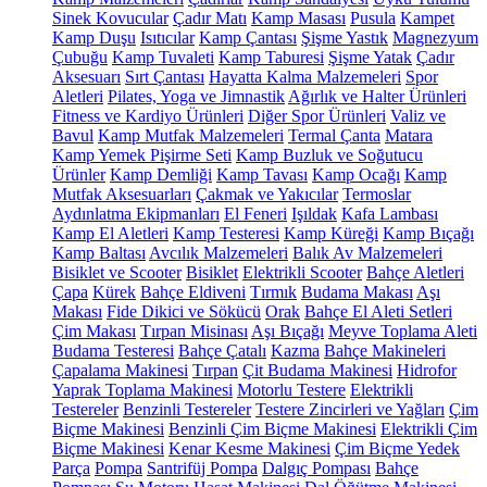
Sinek Kovucular
Çadır Matı
Kamp Masası
Pusula
Kampet
Kamp Duşu
Isıtıcılar
Kamp Çantası
Şişme Yastık
Magnezyum
Çubuğu
Kamp Tuvaleti
Kamp Taburesi
Şişme Yatak
Çadır
Aksesuarı
Sırt Çantası
Hayatta Kalma Malzemeleri
Spor
Aletleri
Pilates, Yoga ve Jimnastik
Ağırlık ve Halter Ürünleri
Fitness ve Kardiyo Ürünleri
Diğer Spor Ürünleri
Valiz ve
Bavul
Kamp Mutfak Malzemeleri
Termal Çanta
Matara
Kamp Yemek Pişirme Seti
Kamp Buzluk ve Soğutucu
Ürünler
Kamp Demliği
Kamp Tavası
Kamp Ocağı
Kamp
Mutfak Aksesuarları
Çakmak ve Yakıcılar
Termoslar
Aydınlatma Ekipmanları
El Feneri
Işıldak
Kafa Lambası
Kamp El Aletleri
Kamp Testeresi
Kamp Küreği
Kamp Bıçağı
Kamp Baltası
Avcılık Malzemeleri
Balık Av Malzemeleri
Bisiklet ve Scooter
Bisiklet
Elektrikli Scooter
Bahçe Aletleri
Çapa
Kürek
Bahçe Eldiveni
Tırmık
Budama Makası
Aşı
Makası
Fide Dikici ve Sökücü
Orak
Bahçe El Aleti Setleri
Çim Makası
Tırpan Misinası
Aşı Bıçağı
Meyve Toplama Aleti
Budama Testeresi
Bahçe Çatalı
Kazma
Bahçe Makineleri
Çapalama Makinesi
Tırpan
Çit Budama Makinesi
Hidrofor
Yaprak Toplama Makinesi
Motorlu Testere
Elektrikli
Testereler
Benzinli Testereler
Testere Zincirleri ve Yağları
Çim
Biçme Makinesi
Benzinli Çim Biçme Makinesi
Elektrikli Çim
Biçme Makinesi
Kenar Kesme Makinesi
Çim Biçme Yedek
Parça
Pompa
Santrifüj Pompa
Dalgıç Pompası
Bahçe