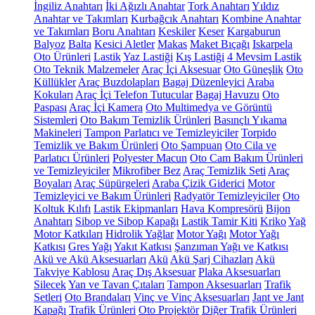
İngiliz Anahtarı
İki Ağızlı Anahtar
Tork Anahtarı
Yıldız
Anahtar ve Takımları
Kurbağcık Anahtarı
Kombine Anahtar
ve Takımları
Boru Anahtarı
Keskiler
Keser
Kargaburun
Balyoz
Balta
Kesici Aletler
Makas
Maket Bıçağı
Iskarpela
Oto Ürünleri
Lastik
Yaz Lastiği
Kış Lastiği
4 Mevsim Lastik
Oto Teknik Malzemeler
Araç İçi Aksesuar
Oto Güneşlik
Oto
Küllükler
Araç Buzdolapları
Bagaj Düzenleyici
Araba
Kokuları
Araç İçi Telefon Tutucular
Bagaj Havuzu
Oto
Paspası
Araç İçi Kamera
Oto Multimedya ve Görüntü
Sistemleri
Oto Bakım Temizlik Ürünleri
Basınçlı Yıkama
Makineleri
Tampon Parlatıcı ve Temizleyiciler
Torpido
Temizlik ve Bakım Ürünleri
Oto Şampuan
Oto Cila ve
Parlatıcı Ürünleri
Polyester Macun
Oto Cam Bakım Ürünleri
ve Temizleyiciler
Mikrofiber Bez
Araç Temizlik Seti
Araç
Boyaları
Araç Süpürgeleri
Araba Çizik Giderici
Motor
Temizleyici ve Bakım Ürünleri
Radyatör Temizleyiciler
Oto
Koltuk Kılıfı
Lastik Ekipmanları
Hava Kompresörü
Bijon
Anahtarı
Sibop ve Sibop Kapağı
Lastik Tamir Kiti
Kriko
Yağ
Motor Katkıları
Hidrolik Yağlar
Motor Yağı
Motor Yağı
Katkısı
Gres Yağı
Yakıt Katkısı
Şanzıman Yağı ve Katkısı
Akü ve Akü Aksesuarları
Akü
Akü Şarj Cihazları
Akü
Takviye Kablosu
Araç Dış Aksesuar
Plaka Aksesuarları
Silecek
Yan ve Tavan Çıtaları
Tampon Aksesuarları
Trafik
Setleri
Oto Brandaları
Vinç ve Vinç Aksesuarları
Jant ve Jant
Kapağı
Trafik Ürünleri
Oto Projektör
Diğer Trafik Ürünleri