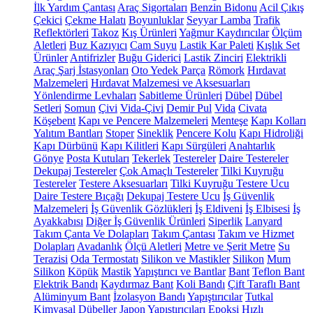
İlk Yardım Çantası
Araç Sigortaları
Benzin Bidonu
Acil Çıkış
Çekici
Çekme Halatı
Boyunluklar
Seyyar Lamba
Trafik
Reflektörleri
Takoz
Kış Ürünleri
Yağmur Kaydırıcılar
Ölçüm
Aletleri
Buz Kazıyıcı
Cam Suyu
Lastik Kar Paleti
Kışlık Set
Ürünler
Antifrizler
Buğu Giderici
Lastik Zinciri
Elektrikli
Araç Şarj İstasyonları
Oto Yedek Parça
Römork
Hırdavat
Malzemeleri
Hırdavat Malzemesi ve Aksesuarları
Yönlendirme Levhaları
Sabitleme Ürünleri
Dübel
Dübel
Setleri
Somun
Çivi
Vida-Çivi
Demir Pul
Vida
Civata
Köşebent
Kapı ve Pencere Malzemeleri
Menteşe
Kapı Kolları
Yalıtım Bantları
Stoper
Sineklik
Pencere Kolu
Kapı Hidroliği
Kapı Dürbünü
Kapı Kilitleri
Kapı Sürgüleri
Anahtarlık
Gönye
Posta Kutuları
Tekerlek
Testereler
Daire Testereler
Dekupaj Testereler
Çok Amaçlı Testereler
Tilki Kuyruğu
Testereler
Testere Aksesuarları
Tilki Kuyruğu Testere Ucu
Daire Testere Bıçağı
Dekupaj Testere Ucu
İş Güvenlik
Malzemeleri
İş Güvenlik Gözlükleri
İş Eldiveni
İş Elbisesi
İş
Ayakkabısı
Diğer İş Güvenlik Ürünleri
Siperlik
Lanyard
Takım Çanta Ve Dolapları
Takım Çantası
Takım ve Hizmet
Dolapları
Avadanlık
Ölçü Aletleri
Metre ve Şerit Metre
Su
Terazisi
Oda Termostatı
Silikon ve Mastikler
Silikon
Mum
Silikon
Köpük
Mastik
Yapıştırıcı ve Bantlar
Bant
Teflon Bant
Elektrik Bandı
Kaydırmaz Bant
Koli Bandı
Çift Taraflı Bant
Alüminyum Bant
İzolasyon Bandı
Yapıştırıcılar
Tutkal
Kimyasal Dübeller
Japon Yapıştırıcıları
Epoksi
Hızlı