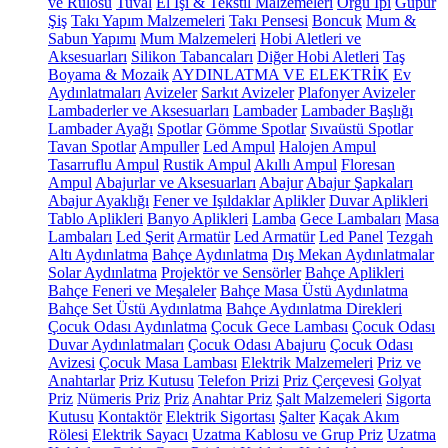
ve Rulosu
Tuval
El İşi & Tekstil Malzemeleri
Örgü İpi
Güpür
Şiş
Takı Yapım Malzemeleri
Takı Pensesi
Boncuk
Mum &
Sabun Yapımı
Mum Malzemeleri
Hobi Aletleri ve
Aksesuarları
Silikon Tabancaları
Diğer Hobi Aletleri
Taş
Boyama & Mozaik
AYDINLATMA VE ELEKTRİK
Ev
Aydınlatmaları
Avizeler
Sarkıt Avizeler
Plafonyer Avizeler
Lambaderler ve Aksesuarları
Lambader
Lambader Başlığı
Lambader Ayağı
Spotlar
Gömme Spotlar
Sıvaüstü Spotlar
Tavan Spotlar
Ampuller
Led Ampul
Halojen Ampul
Tasarruflu Ampul
Rustik Ampul
Akıllı Ampul
Floresan
Ampul
Abajurlar ve Aksesuarları
Abajur
Abajur Şapkaları
Abajur Ayaklığı
Fener ve Işıldaklar
Aplikler
Duvar Aplikleri
Tablo Aplikleri
Banyo Aplikleri
Lamba
Gece Lambaları
Masa
Lambaları
Led Şerit
Armatür
Led Armatür
Led Panel
Tezgah
Altı Aydınlatma
Bahçe Aydınlatma
Dış Mekan Aydınlatmalar
Solar Aydınlatma
Projektör ve Sensörler
Bahçe Aplikleri
Bahçe Feneri ve Meşaleler
Bahçe Masa Üstü Aydınlatma
Bahçe Set Üstü Aydınlatma
Bahçe Aydınlatma Direkleri
Çocuk Odası Aydınlatma
Çocuk Gece Lambası
Çocuk Odası
Duvar Aydınlatmaları
Çocuk Odası Abajuru
Çocuk Odası
Avizesi
Çocuk Masa Lambası
Elektrik Malzemeleri
Priz ve
Anahtarlar
Priz Kutusu
Telefon Prizi
Priz Çerçevesi
Golyat
Priz
Nümeris Priz
Priz
Anahtar Priz
Şalt Malzemeleri
Sigorta
Kutusu
Kontaktör
Elektrik Sigortası
Şalter
Kaçak Akım
Rölesi
Elektrik Sayacı
Uzatma Kablosu ve Grup Priz
Uzatma