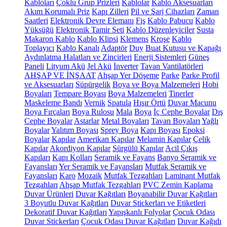
Kabloları
Çoklu Grup Prizleri
Kablolar
Kablo Aksesuarları
Akım Korumalı Priz
Kapı Zilleri
Pil ve Şarj Cihazları
Zaman
Saatleri
Elektronik Devre Elemanı
Fiş
Kablo Pabucu
Kablo
Yüksüğü
Elektronik Tamir Seti
Kablo Düzenleyiciler
Susta
Makaron Kablo
Kablo Klipsi
Klemens
Kroşe
Kablo
Toplayıcı
Kablo Kanalı
Adaptör
Duy
Buat Kutusu ve Kapağı
Aydınlatma Halatları ve Zincirleri
Enerji Sistemleri
Güneş
Paneli
Lityum Akü
Jel Akü
İnverter
Tavan Vantilatörleri
AHŞAP VE İNŞAAT
Ahşap Yer Döşeme
Parke
Parke Profil
ve Aksesuarları
Süpürgelik
Boya ve Boya Malzemeleri
Hobi
Boyaları
Tempare Boyası
Boya Malzemeleri
Tinerler
Maskeleme Bandı
Vernik
Spatula
Hışır Örtü
Duvar Macunu
Boya Fırçaları
Boya Rulosu
Mala
Boya
İç Cephe Boyalar
Dış
Cephe Boyalar
Astarlar
Metal Boyaları
Tavan Boyaları
Yağlı
Boyalar
Yalıtım Boyası
Sprey Boya
Kapı Boyası
Epoksi
Boyalar
Kapılar
Amerikan Kapılar
Melamin Kapılar
Çelik
Kapılar
Akordiyon Kapılar
Sürgülü Kapılar
Acil Çıkış
Kapıları
Kapı Kolları
Seramik ve Fayans
Banyo Seramik ve
Fayansları
Yer Seramik ve Fayansları
Mutfak Seramik ve
Fayansları
Karo
Mozaik
Mutfak Tezgahları
Laminant Mutfak
Tezgahları
Ahşap Mutfak Tezgahları
PVC Zemin Kaplama
Duvar Ürünleri
Duvar Kağıtları
Boyanabilir Duvar Kağıtları
3 Boyutlu Duvar Kağıtları
Duvar Stickerları ve Etiketleri
Dekoratif Duvar Kağıtları
Yapışkanlı Folyolar
Çocuk Odası
Duvar Stickerları
Çocuk Odası Duvar Kağıtları
Duvar Kağıdı