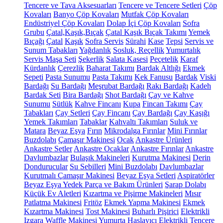
Tencere ve Tava Aksesuarları
Tencere ve Tencere Setleri
Çöp
Kovaları
Banyo Çöp Kovaları
Mutfak Çöp Kovaları
Endüstriyel Çöp Kovaları
Dolap İçi Çöp Kovaları
Sofra
Grubu
Çatal,Kaşık,Bıçak
Çatal Kaşık Bıçak Takımı
Yemek
Bıçağı
Çatal
Kaşık
Sofra Servis
Sürahi
Kase
Tepsi
Servis ve
Sunum Tabakları
Yağdanlık
Sosluk, Reçellik
Yumurtalık
Servis Maşa Seti
Şekerlik
Salata Kasesi
Peçetelik
Karaf
Kürdanlık
Çerezlik
Baharat Takımı
Bardak Altlığı
Ekmek
Sepeti
Pasta Sunumu
Pasta Takımı
Kek Fanusu
Bardak
Viski
Bardağı
Su Bardağı
Meşrubat Bardağı
Rakı Bardağı
Kadeh
Bardak Seti
Bira Bardağı
Shot Bardağı
Çay ve Kahve
Sunumu
Sütlük
Kahve Fincanı
Kupa
Fincan Takımı
Çay
Tabakları
Çay Setleri
Çay Fincanı
Çay Bardağı
Çay Kaşığı
Yemek Takımları
Tabaklar
Kahvaltı Takımları
Suluk ve
Matara
Beyaz Eşya
Fırın
Mikrodalga Fırınlar
Mini Fırınlar
Buzdolabı
Çamaşır Makinesi
Ocak
Ankastre Ürünleri
Ankastre Setler
Ankastre Ocaklar
Ankastre Fırınlar
Ankastre
Davlumbazlar
Bulaşık Makineleri
Kurutma Makinesi
Derin
Dondurucular
Su Sebilleri
Mini Buzdolabı
Davlumbazlar
Kurutmalı Çamaşır Makinesi
Beyaz Eşya Setleri
Aspiratörler
Beyaz Eşya Yedek Parça ve Bakım Ürünleri
Şarap Dolabı
Küçük Ev Aletleri
Kızartma ve Pişirme Makineleri
Mısır
Patlatma Makinesi
Fritöz
Ekmek Yapma Makinesi
Ekmek
Kızartma Makinesi
Tost Makinesi
Buharlı Pişirici
Elektrikli
Izgara
Waffle Makinesi
Yumurta Haşlayıcı
Elektrikli Tencere