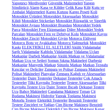
Yapıştırıcı
Merdivenler
Güvenlik Malzemeleri
Yangın
Söndürücü
Alarm
Kasa ve Kilitler
Çelik Kasa
Kilit
Kutu ve
Ambalaj Malzemeleri
Kargo Kutusu
Kargo Poşeti
Koli
Motosiklet Ürünleri
Motorsiklet Aksesuarları
Motosiklet
Kilidi
Motosiklet Stickerları
Motosiklet Rüzgarlık ve Siperlik
Motosiklet Aynası
Motosiklet Brandası
Motorsiklet Yedek
Parça
Motosiklet Fren Ekipmanları
Diğer Motosiklet Yedek
Parçaları
Motosiklet Fren ve Debriyaj Kolu
Motosiklet Kayışı
Motosiklet Zinciri
Motosiklet Giyim
Motorcu Eldiveni
Motorcu Botu ve Ayakkabısı
Motorcu Yağmurluk
Motosiklet
Kaskı
ELEKTRİKLİ EL ALETLERİ
Akülü Vidalamalar
Şarjlı Vidalamalar
Kablolu Vidalamalar
Vidalama Uçları
Matkaplar
Darbeli Matkaplar
Akülü Matkap ve Vidalamalar
Matkap Ucu ve Setleri
Somun Sıkma Makineleri
Darbesiz
Matkaplar
Manyetik Matkap
Sütunlu Matkap
Matkap Tezgahı
Kırıcılar ve Deliciler
Zımpara ve Polisaj
Zımpara Makineleri
Polisaj Makineleri
Planyalar
Zımpara Kağıdı ve Aksesuarları
Testereler
Daire Testereler
Dekupaj Testereler
Çok Amaçlı
Testereler
Tilki Kuyruğu Testereler
Testere Aksesuarları
Tilki
Kuyruğu Testere Ucu
Daire Testere Bıçağı
Dekupaj Testere
Ucu
Bahçe Makineleri
Çapalama Makinesi
Tırpan
Çit
Budama Makinesi
Hidrofor
Yaprak Toplama Makinesi
Motorlu Testere
Elektrikli Testereler
Benzinli Testereler
Testere Zincirleri ve Yağları
Çim Biçme Makinesi
Benzinli
Çim Biçme Makinesi
Elektrikli Çim Biçme Makinesi
Kenar