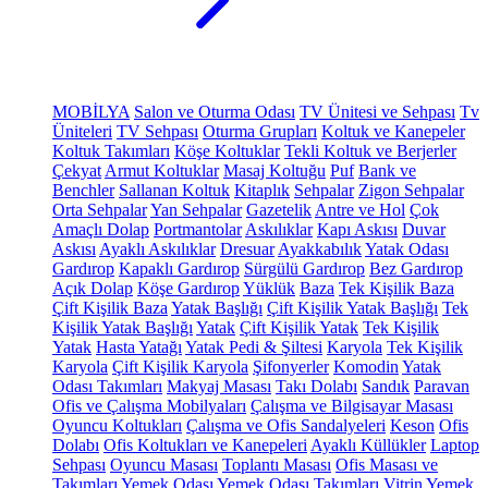
MOBİLYA
Salon ve Oturma Odası
TV Ünitesi ve Sehpası
Tv
Üniteleri
TV Sehpası
Oturma Grupları
Koltuk ve Kanepeler
Koltuk Takımları
Köşe Koltuklar
Tekli Koltuk ve Berjerler
Çekyat
Armut Koltuklar
Masaj Koltuğu
Puf
Bank ve
Benchler
Sallanan Koltuk
Kitaplık
Sehpalar
Zigon Sehpalar
Orta Sehpalar
Yan Sehpalar
Gazetelik
Antre ve Hol
Çok
Amaçlı Dolap
Portmantolar
Askılıklar
Kapı Askısı
Duvar
Askısı
Ayaklı Askılıklar
Dresuar
Ayakkabılık
Yatak Odası
Gardırop
Kapaklı Gardırop
Sürgülü Gardırop
Bez Gardırop
Açık Dolap
Köşe Gardırop
Yüklük
Baza
Tek Kişilik Baza
Çift Kişilik Baza
Yatak Başlığı
Çift Kişilik Yatak Başlığı
Tek
Kişilik Yatak Başlığı
Yatak
Çift Kişilik Yatak
Tek Kişilik
Yatak
Hasta Yatağı
Yatak Pedi & Şiltesi
Karyola
Tek Kişilik
Karyola
Çift Kişilik Karyola
Şifonyerler
Komodin
Yatak
Odası Takımları
Makyaj Masası
Takı Dolabı
Sandık
Paravan
Ofis ve Çalışma Mobilyaları
Çalışma ve Bilgisayar Masası
Oyuncu Koltukları
Çalışma ve Ofis Sandalyeleri
Keson
Ofis
Dolabı
Ofis Koltukları ve Kanepeleri
Ayaklı Küllükler
Laptop
Sehpası
Oyuncu Masası
Toplantı Masası
Ofis Masası ve
Takımları
Yemek Odası
Yemek Odası Takımları
Vitrin
Yemek