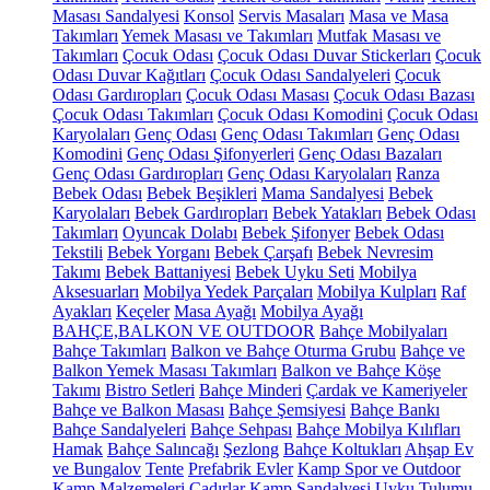
Masası Sandalyesi
Konsol
Servis Masaları
Masa ve Masa
Takımları
Yemek Masası ve Takımları
Mutfak Masası ve
Takımları
Çocuk Odası
Çocuk Odası Duvar Stickerları
Çocuk
Odası Duvar Kağıtları
Çocuk Odası Sandalyeleri
Çocuk
Odası Gardıropları
Çocuk Odası Masası
Çocuk Odası Bazası
Çocuk Odası Takımları
Çocuk Odası Komodini
Çocuk Odası
Karyolaları
Genç Odası
Genç Odası Takımları
Genç Odası
Komodini
Genç Odası Şifonyerleri
Genç Odası Bazaları
Genç Odası Gardıropları
Genç Odası Karyolaları
Ranza
Bebek Odası
Bebek Beşikleri
Mama Sandalyesi
Bebek
Karyolaları
Bebek Gardıropları
Bebek Yatakları
Bebek Odası
Takımları
Oyuncak Dolabı
Bebek Şifonyer
Bebek Odası
Tekstili
Bebek Yorganı
Bebek Çarşafı
Bebek Nevresim
Takımı
Bebek Battaniyesi
Bebek Uyku Seti
Mobilya
Aksesuarları
Mobilya Yedek Parçaları
Mobilya Kulpları
Raf
Ayakları
Keçeler
Masa Ayağı
Mobilya Ayağı
BAHÇE,BALKON VE OUTDOOR
Bahçe Mobilyaları
Bahçe Takımları
Balkon ve Bahçe Oturma Grubu
Bahçe ve
Balkon Yemek Masası Takımları
Balkon ve Bahçe Köşe
Takımı
Bistro Setleri
Bahçe Minderi
Çardak ve Kameriyeler
Bahçe ve Balkon Masası
Bahçe Şemsiyesi
Bahçe Bankı
Bahçe Sandalyeleri
Bahçe Sehpası
Bahçe Mobilya Kılıfları
Hamak
Bahçe Salıncağı
Şezlong
Bahçe Koltukları
Ahşap Ev
ve Bungalov
Tente
Prefabrik Evler
Kamp Spor ve Outdoor
Kamp Malzemeleri
Çadırlar
Kamp Sandalyesi
Uyku Tulumu