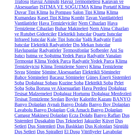
Trafosu
Havuz Ampulü
Havuz Termometresi
Karavan ve
Aksesuarları
ISITMA VE SOĞUTMA
Klima
Portatif Klima
Duvar Tipi Klima
Isı Pompası
Salon Tipi Klima
Klima
Kumandası
Kaset Tipi Klima
Kombi
Tavan Vantilatörleri
Vantilatörler
Hava Temizleyiciler
Nem Cihazları
Hava
Temizleme Cihazları
Buhar Makineleri
Nem Alma Cihazları
ve Rutubet Gidericiler
Elektrikli Isıtıcılar
Quartz Isıtıcılar
Infrared Isıtıcılar
Kule Tipi Isıtıcılar
Yağlı Radyatör
Fanlı
Isıtıcılar
Elektrikli Radyatörler
Dış Mekan Isıtıcılar
Havlupanlar
Radyatörler
Termosifonlar
Şofbenler
Ani Su
Isıtıcı
Isıtma ve Soğutma Yedek Parça
Radyatör Vanaları
Termostat
Klima Yedek Parça
Radyatör Yedek Parça
Klima
Temizleyicisi
Klima Temizleme Spreyi
Klima Temizleme
Sıvısı
Şömine
Şömine Aksesuarları
Elektrikli Şömineler
Bahçe Şömineleri
Bacasız Şömineler
Güneş Enerji Sistemleri
Soba
Doğalgaz Sobası
Kuzine Soba
Elektrikli Soba
Pelet
Soba
Soba Borusu ve Aksesuarları
Hava Perdesi
Doğalgaz
Tesisat Malzemeleri
Doğalgaz Hortumu
Doğalgaz Menfezleri
Tesisat Temizleme Sıvıları
Boyler
Kalorifer Kazanı
BANYO
Banyo Dolapları
Aynalı Banyo Dolabı
Banyo Boy Dolapları
Lavabolu Banyo Dolapları
Çok Amaçlı Banyo Dolapları
Çamaşır Makinesi Dolapları
Ecza Dolabı
Banyo Rafları
Duş
Sistemleri
Duşakabin
Duş Tekneleri
Jakuziler
Küvet
Duş
Setleri
Duş Sistemleri
Duş Başlıkları
Duş Kolonları
Sürgülü
Duş Setleri
Duş Spiralleri
El Duşu
Vitrifiyeler
Lavabolar