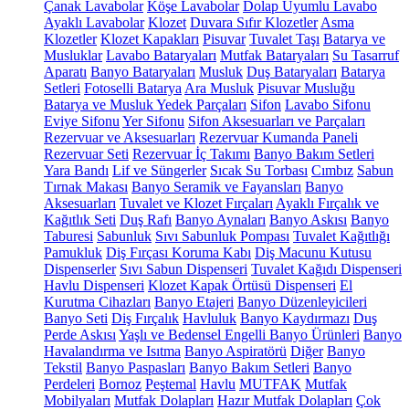
Çanak Lavabolar
Köşe Lavabolar
Dolap Uyumlu Lavabo
Ayaklı Lavabolar
Klozet
Duvara Sıfır Klozetler
Asma
Klozetler
Klozet Kapakları
Pisuvar
Tuvalet Taşı
Batarya ve
Musluklar
Lavabo Bataryaları
Mutfak Bataryaları
Su Tasarruf
Aparatı
Banyo Bataryaları
Musluk
Duş Bataryaları
Batarya
Setleri
Fotoselli Batarya
Ara Musluk
Pisuvar Musluğu
Batarya ve Musluk Yedek Parçaları
Sifon
Lavabo Sifonu
Eviye Sifonu
Yer Sifonu
Sifon Aksesuarları ve Parçaları
Rezervuar ve Aksesuarları
Rezervuar Kumanda Paneli
Rezervuar Seti
Rezervuar İç Takımı
Banyo Bakım Setleri
Yara Bandı
Lif ve Süngerler
Sıcak Su Torbası
Cımbız
Sabun
Tırnak Makası
Banyo Seramik ve Fayansları
Banyo
Aksesuarları
Tuvalet ve Klozet Fırçaları
Ayaklı Fırçalık ve
Kağıtlık Seti
Duş Rafı
Banyo Aynaları
Banyo Askısı
Banyo
Taburesi
Sabunluk
Sıvı Sabunluk Pompası
Tuvalet Kağıtlığı
Pamukluk
Diş Fırçası Koruma Kabı
Diş Macunu Kutusu
Dispenserler
Sıvı Sabun Dispenseri
Tuvalet Kağıdı Dispenseri
Havlu Dispenseri
Klozet Kapak Örtüsü Dispenseri
El
Kurutma Cihazları
Banyo Etajeri
Banyo Düzenleyicileri
Banyo Seti
Diş Fırçalık
Havluluk
Banyo Kaydırmazı
Duş
Perde Askısı
Yaşlı ve Bedensel Engelli Banyo Ürünleri
Banyo
Havalandırma ve Isıtma
Banyo Aspiratörü
Diğer
Banyo
Tekstil
Banyo Paspasları
Banyo Bakım Setleri
Banyo
Perdeleri
Bornoz
Peştemal
Havlu
MUTFAK
Mutfak
Mobilyaları
Mutfak Dolapları
Hazır Mutfak Dolapları
Çok