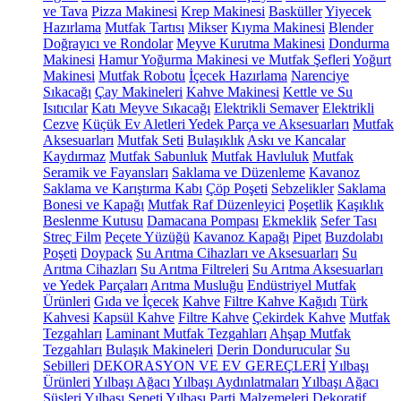
ve Tava
Pizza Makinesi
Krep Makinesi
Basküller
Yiyecek
Hazırlama
Mutfak Tartısı
Mikser
Kıyma Makinesi
Blender
Doğrayıcı ve Rondolar
Meyve Kurutma Makinesi
Dondurma
Makinesi
Hamur Yoğurma Makinesi ve Mutfak Şefleri
Yoğurt
Makinesi
Mutfak Robotu
İçecek Hazırlama
Narenciye
Sıkacağı
Çay Makineleri
Kahve Makinesi
Kettle ve Su
Isıtıcılar
Katı Meyve Sıkacağı
Elektrikli Semaver
Elektrikli
Cezve
Küçük Ev Aletleri Yedek Parça ve Aksesuarları
Mutfak
Aksesuarları
Mutfak Seti
Bulaşıklık
Askı ve Kancalar
Kaydırmaz
Mutfak Sabunluk
Mutfak Havluluk
Mutfak
Seramik ve Fayansları
Saklama ve Düzenleme
Kavanoz
Saklama ve Karıştırma Kabı
Çöp Poşeti
Sebzelikler
Saklama
Bonesi ve Kapağı
Mutfak Raf Düzenleyici
Poşetlik
Kaşıklık
Beslenme Kutusu
Damacana Pompası
Ekmeklik
Sefer Tası
Streç Film
Peçete Yüzüğü
Kavanoz Kapağı
Pipet
Buzdolabı
Poşeti
Doypack
Su Arıtma Cihazları ve Aksesuarları
Su
Arıtma Cihazları
Su Arıtma Filtreleri
Su Arıtma Aksesuarları
ve Yedek Parçaları
Arıtma Musluğu
Endüstriyel Mutfak
Ürünleri
Gıda ve İçecek
Kahve
Filtre Kahve Kağıdı
Türk
Kahvesi
Kapsül Kahve
Filtre Kahve
Çekirdek Kahve
Mutfak
Tezgahları
Laminant Mutfak Tezgahları
Ahşap Mutfak
Tezgahları
Bulaşık Makineleri
Derin Dondurucular
Su
Sebilleri
DEKORASYON VE EV GEREÇLERİ
Yılbaşı
Ürünleri
Yılbaşı Ağacı
Yılbaşı Aydınlatmaları
Yılbaşı Ağacı
Süsleri
Yılbaşı Sepeti
Yılbaşı Parti Malzemeleri
Dekoratif