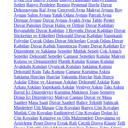
Setleri
Banyo Perdeleri
Bornoz
Peştemal
Havlu
Duvar
Dekorasyonu
Raf
Ayna
Çerçeveli Ayna
Makyaj Aynası
Boy
Aynası
Salon Aynası
Yatak Odası Aynası
Parçalı Ayna
Dresuar Aynası
Duvar Aynası
Ayaklı Ayna
Tablo
Poster
Duvar Panoları
Duvar Halısı ve Örtüsü
Duvar Kağıtları
Boyanabilir Duvar Kağıtları
3 Boyutlu Duvar Kağıtları
Duvar
Stickerları ve Etiketleri
Dekoratif Duvar Kağıtları
Yapışkanlı
Folyolar
Çocuk Odası Duvar Stickerları
Çocuk Odası Duvar
Kağıtları
Duvar Kağıdı Yapıştırıcısı
Poster Duvar Kağıtları
Ev
Düzenleme ve Saklama
Sepetler
Mutfak Sepeti
Çok Amaçlı
Sepetler
Dekoratif Sepetler
Çamaşır Sepetleri
Kutular
Makyaj
Kutusu ve Organizerleri
Plastik Kutular
Kumaş Kutular
Ayakkabı Kutuları
Oyuncak Kutuları
Saklama Kutusu
Dekoratif Kutu
Takı Kutusu
Çamaşır Kurutma Askısı
Saklama Hurçları
Hurçlar
Vakumlu Hurçlar
Halı Hurcu
Askılar
Elbise ve Aksesuar Askıları
Dekoratif Askılar
Kapı
Arkası Askıları
Yapışkanlı Askılar
Vestiyer Askısı
Takı Askısı
Bavul İçi Düzenleyici
Kurutma Makinesi Topu
Şemsiye
Dolap İçi Düzenleyici
Makyaj Çantası
Duvar ve Masa
Saatleri
Masa Saati
Duvar Saatleri
Bahçe Tekstili
Salıncak
Minderleri
Ütü Masası
Çöp Kovaları
Banyo Çöp Kovaları
Mutfak Çöp Kovaları
Endüstriyel Çöp Kovaları
Dolap İçi
Çöp Kovaları
Kırtasiye ve Ofis Malzemeleri
Dosyalama ve
Arşivleme
Poşet Dosya
Evrak Rafı
Çıtçıtlı Dosya
Klasör
Telli