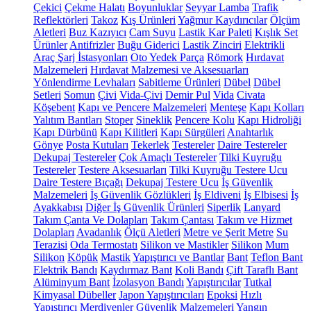
Çekici
Çekme Halatı
Boyunluklar
Seyyar Lamba
Trafik
Reflektörleri
Takoz
Kış Ürünleri
Yağmur Kaydırıcılar
Ölçüm
Aletleri
Buz Kazıyıcı
Cam Suyu
Lastik Kar Paleti
Kışlık Set
Ürünler
Antifrizler
Buğu Giderici
Lastik Zinciri
Elektrikli
Araç Şarj İstasyonları
Oto Yedek Parça
Römork
Hırdavat
Malzemeleri
Hırdavat Malzemesi ve Aksesuarları
Yönlendirme Levhaları
Sabitleme Ürünleri
Dübel
Dübel
Setleri
Somun
Çivi
Vida-Çivi
Demir Pul
Vida
Civata
Köşebent
Kapı ve Pencere Malzemeleri
Menteşe
Kapı Kolları
Yalıtım Bantları
Stoper
Sineklik
Pencere Kolu
Kapı Hidroliği
Kapı Dürbünü
Kapı Kilitleri
Kapı Sürgüleri
Anahtarlık
Gönye
Posta Kutuları
Tekerlek
Testereler
Daire Testereler
Dekupaj Testereler
Çok Amaçlı Testereler
Tilki Kuyruğu
Testereler
Testere Aksesuarları
Tilki Kuyruğu Testere Ucu
Daire Testere Bıçağı
Dekupaj Testere Ucu
İş Güvenlik
Malzemeleri
İş Güvenlik Gözlükleri
İş Eldiveni
İş Elbisesi
İş
Ayakkabısı
Diğer İş Güvenlik Ürünleri
Siperlik
Lanyard
Takım Çanta Ve Dolapları
Takım Çantası
Takım ve Hizmet
Dolapları
Avadanlık
Ölçü Aletleri
Metre ve Şerit Metre
Su
Terazisi
Oda Termostatı
Silikon ve Mastikler
Silikon
Mum
Silikon
Köpük
Mastik
Yapıştırıcı ve Bantlar
Bant
Teflon Bant
Elektrik Bandı
Kaydırmaz Bant
Koli Bandı
Çift Taraflı Bant
Alüminyum Bant
İzolasyon Bandı
Yapıştırıcılar
Tutkal
Kimyasal Dübeller
Japon Yapıştırıcıları
Epoksi
Hızlı
Yapıştırıcı
Merdivenler
Güvenlik Malzemeleri
Yangın