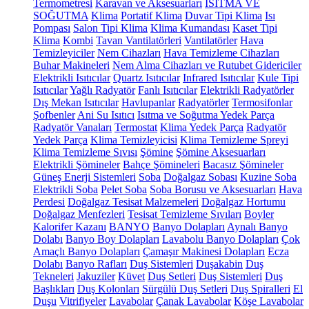
Termometresi
Karavan ve Aksesuarları
ISITMA VE
SOĞUTMA
Klima
Portatif Klima
Duvar Tipi Klima
Isı
Pompası
Salon Tipi Klima
Klima Kumandası
Kaset Tipi
Klima
Kombi
Tavan Vantilatörleri
Vantilatörler
Hava
Temizleyiciler
Nem Cihazları
Hava Temizleme Cihazları
Buhar Makineleri
Nem Alma Cihazları ve Rutubet Gidericiler
Elektrikli Isıtıcılar
Quartz Isıtıcılar
Infrared Isıtıcılar
Kule Tipi
Isıtıcılar
Yağlı Radyatör
Fanlı Isıtıcılar
Elektrikli Radyatörler
Dış Mekan Isıtıcılar
Havlupanlar
Radyatörler
Termosifonlar
Şofbenler
Ani Su Isıtıcı
Isıtma ve Soğutma Yedek Parça
Radyatör Vanaları
Termostat
Klima Yedek Parça
Radyatör
Yedek Parça
Klima Temizleyicisi
Klima Temizleme Spreyi
Klima Temizleme Sıvısı
Şömine
Şömine Aksesuarları
Elektrikli Şömineler
Bahçe Şömineleri
Bacasız Şömineler
Güneş Enerji Sistemleri
Soba
Doğalgaz Sobası
Kuzine Soba
Elektrikli Soba
Pelet Soba
Soba Borusu ve Aksesuarları
Hava
Perdesi
Doğalgaz Tesisat Malzemeleri
Doğalgaz Hortumu
Doğalgaz Menfezleri
Tesisat Temizleme Sıvıları
Boyler
Kalorifer Kazanı
BANYO
Banyo Dolapları
Aynalı Banyo
Dolabı
Banyo Boy Dolapları
Lavabolu Banyo Dolapları
Çok
Amaçlı Banyo Dolapları
Çamaşır Makinesi Dolapları
Ecza
Dolabı
Banyo Rafları
Duş Sistemleri
Duşakabin
Duş
Tekneleri
Jakuziler
Küvet
Duş Setleri
Duş Sistemleri
Duş
Başlıkları
Duş Kolonları
Sürgülü Duş Setleri
Duş Spiralleri
El
Duşu
Vitrifiyeler
Lavabolar
Çanak Lavabolar
Köşe Lavabolar