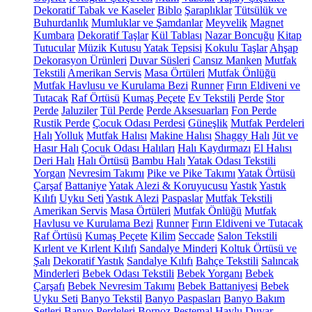
Dekoratif Tabak ve Kaseler
Biblo
Şaraplıklar
Tütsülük ve
Buhurdanlık
Mumluklar ve Şamdanlar
Meyvelik
Magnet
Kumbara
Dekoratif Taşlar
Kül Tablası
Nazar Boncuğu
Kitap
Tutucular
Müzik Kutusu
Yatak Tepsisi
Kokulu Taşlar
Ahşap
Dekorasyon Ürünleri
Duvar Süsleri
Cansız Manken
Mutfak
Tekstili
Amerikan Servis
Masa Örtüleri
Mutfak Önlüğü
Mutfak Havlusu ve Kurulama Bezi
Runner
Fırın Eldiveni ve
Tutacak
Raf Örtüsü
Kumaş Peçete
Ev Tekstili
Perde
Stor
Perde
Jaluziler
Tül Perde
Perde Aksesuarları
Fon Perde
Rustik Perde
Çocuk Odası Perdesi
Güneşlik
Mutfak Perdeleri
Halı
Yolluk
Mutfak Halısı
Makine Halısı
Shaggy Halı
Jüt ve
Hasır Halı
Çocuk Odası Halıları
Halı Kaydırmazı
El Halısı
Deri Halı
Halı Örtüsü
Bambu Halı
Yatak Odası Tekstili
Yorgan
Nevresim Takımı
Pike ve Pike Takımı
Yatak Örtüsü
Çarşaf
Battaniye
Yatak Alezi & Koruyucusu
Yastık
Yastık
Kılıfı
Uyku Seti
Yastık Alezi
Paspaslar
Mutfak Tekstili
Amerikan Servis
Masa Örtüleri
Mutfak Önlüğü
Mutfak
Havlusu ve Kurulama Bezi
Runner
Fırın Eldiveni ve Tutacak
Raf Örtüsü
Kumaş Peçete
Kilim
Seccade
Salon Tekstili
Kırlent ve Kırlent Kılıfı
Sandalye Minderi
Koltuk Örtüsü ve
Şalı
Dekoratif Yastık
Sandalye Kılıfı
Bahçe Tekstili
Salıncak
Minderleri
Bebek Odası Tekstili
Bebek Yorganı
Bebek
Çarşafı
Bebek Nevresim Takımı
Bebek Battaniyesi
Bebek
Uyku Seti
Banyo Tekstil
Banyo Paspasları
Banyo Bakım
Setleri
Banyo Perdeleri
Bornoz
Peştemal
Havlu
Duvar