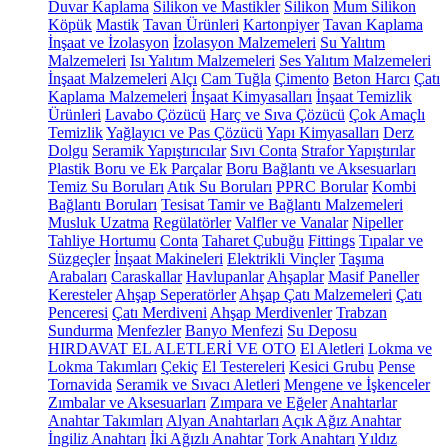
Duvar Kaplama
Silikon ve Mastikler
Silikon
Mum Silikon
Köpük
Mastik
Tavan Ürünleri
Kartonpiyer
Tavan Kaplama
İnşaat ve İzolasyon
İzolasyon Malzemeleri
Su Yalıtım
Malzemeleri
Isı Yalıtım Malzemeleri
Ses Yalıtım Malzemeleri
İnşaat Malzemeleri
Alçı
Cam Tuğla
Çimento
Beton Harcı
Çatı
Kaplama Malzemeleri
İnşaat Kimyasalları
İnşaat Temizlik
Ürünleri
Lavabo Çözücü
Harç ve Sıva Çözücü
Çok Amaçlı
Temizlik
Yağlayıcı ve Pas Çözücü
Yapı Kimyasalları
Derz
Dolgu
Seramik Yapıştırıcılar
Sıvı Conta
Strafor Yapıştırılar
Plastik Boru ve Ek Parçalar
Boru Bağlantı ve Aksesuarları
Temiz Su Boruları
Atık Su Boruları
PPRC Borular
Kombi
Bağlantı Boruları
Tesisat Tamir ve Bağlantı Malzemeleri
Musluk Uzatma
Regülatörler
Valfler ve Vanalar
Nipeller
Tahliye Hortumu
Conta
Taharet Çubuğu
Fittings
Tıpalar ve
Süzgeçler
İnşaat Makineleri
Elektrikli Vinçler
Taşıma
Arabaları
Caraskallar
Havlupanlar
Ahşaplar
Masif Paneller
Keresteler
Ahşap Seperatörler
Ahşap Çatı Malzemeleri
Çatı
Penceresi
Çatı Merdiveni
Ahşap Merdivenler
Trabzan
Sundurma
Menfezler
Banyo Menfezi
Su Deposu
HIRDAVAT EL ALETLERİ VE OTO
El Aletleri
Lokma ve
Lokma Takımları
Çekiç
El Testereleri
Kesici Grubu
Pense
Tornavida
Seramik ve Sıvacı Aletleri
Mengene ve İşkenceler
Zımbalar ve Aksesuarları
Zımpara ve Eğeler
Anahtarlar
Anahtar Takımları
Alyan Anahtarları
Açık Ağız Anahtar
İngiliz Anahtarı
İki Ağızlı Anahtar
Tork Anahtarı
Yıldız