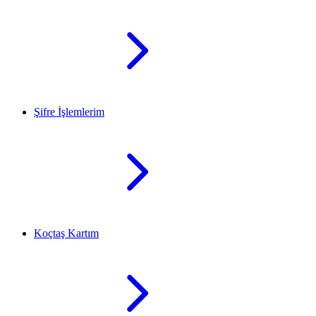
Şifre İşlemlerim
Koçtaş Kartım