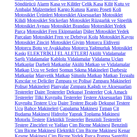
Söndürücü
Alarm
Kasa ve Kilitler
Çelik Kasa
Kilit
Kutu ve
Ambalaj Malzemeleri
Kargo Kutusu
Kargo Poşeti
Koli
Motosiklet Ürünleri
Motorsiklet Aksesuarları
Motosiklet
Kilidi
Motosiklet Stickerları
Motosiklet Rüzgarlık ve Siperlik
Motosiklet Aynası
Motosiklet Brandası
Motorsiklet Yedek
Parça
Motosiklet Fren Ekipmanları
Diğer Motosiklet Yedek
Parçaları
Motosiklet Fren ve Debriyaj Kolu
Motosiklet Kayışı
Motosiklet Zinciri
Motosiklet Giyim
Motorcu Eldiveni
Motorcu Botu ve Ayakkabısı
Motorcu Yağmurluk
Motosiklet
Kaskı
ELEKTRİKLİ EL ALETLERİ
Akülü Vidalamalar
Şarjlı Vidalamalar
Kablolu Vidalamalar
Vidalama Uçları
Matkaplar
Darbeli Matkaplar
Akülü Matkap ve Vidalamalar
Matkap Ucu ve Setleri
Somun Sıkma Makineleri
Darbesiz
Matkaplar
Manyetik Matkap
Sütunlu Matkap
Matkap Tezgahı
Kırıcılar ve Deliciler
Zımpara ve Polisaj
Zımpara Makineleri
Polisaj Makineleri
Planyalar
Zımpara Kağıdı ve Aksesuarları
Testereler
Daire Testereler
Dekupaj Testereler
Çok Amaçlı
Testereler
Tilki Kuyruğu Testereler
Testere Aksesuarları
Tilki
Kuyruğu Testere Ucu
Daire Testere Bıçağı
Dekupaj Testere
Ucu
Bahçe Makineleri
Çapalama Makinesi
Tırpan
Çit
Budama Makinesi
Hidrofor
Yaprak Toplama Makinesi
Motorlu Testere
Elektrikli Testereler
Benzinli Testereler
Testere Zincirleri ve Yağları
Çim Biçme Makinesi
Benzinli
Çim Biçme Makinesi
Elektrikli Çim Biçme Makinesi
Kenar
Kesme Makinesi
Çim Biçme Yedek Parça
Pompa
Santrifüj