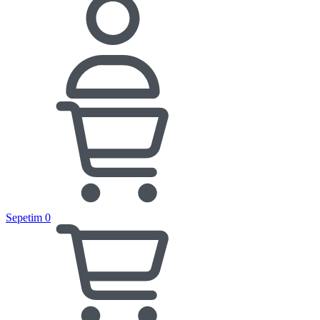
Sepetim
0