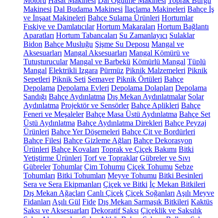
Motoru
Hasat Makinesi
Dal Öğütme Makinesi
Toprak Burgu
Makinesi
Dal Budama Makinesi
İlaçlama Makineleri
Bahçe İş
ve İnşaat Makineleri
Bahçe Sulama Ürünleri
Hortumlar
Fıskiye ve Damlatıcılar
Hortum Makaraları
Hortum Bağlantı
Aparatları
Hortum Tabancaları
Su Zamanlayıcı
Sulaklar
Bidon
Bahçe Musluğu
Şişme Su Deposu
Mangal ve
Aksesuarları
Mangal Aksesuarları
Mangal Kömürü ve
Tutuşturucular
Mangal ve Barbekü
Kömürlü Mangal
Tüplü
Mangal
Elektrikli Izgara
Pürmüz
Piknik Malzemeleri
Piknik
Sepetleri
Piknik Seti
Semaver
Piknik Örtüleri
Bahçe
Depolama
Depolama Evleri
Depolama Dolapları
Depolama
Sandığı
Bahçe Aydınlatma
Dış Mekan Aydınlatmalar
Solar
Aydınlatma
Projektör ve Sensörler
Bahçe Aplikleri
Bahçe
Feneri ve Meşaleler
Bahçe Masa Üstü Aydınlatma
Bahçe Set
Üstü Aydınlatma
Bahçe Aydınlatma Direkleri
Bahçe Peyzaj
Ürünleri
Bahçe Yer Döşemeleri
Bahçe Çit ve Bordürleri
Bahçe Filesi
Bahçe Gizleme Ağları
Bahçe Dekorasyon
Ürünleri
Bahçe Kovaları
Toprak ve Çiçek Bakımı
Bitki
Yetiştirme Ürünleri
Torf ve Topraklar
Gübreler ve Sıvı
Gübreler
Tohumlar
Çim Tohumu
Çiçek Tohumu
Sebze
Tohumları
Bitki Tohumları
Meyve Tohumu
Bitki Besinleri
Sera ve Sera Ekipmanları
Çiçek ve Bitki
İç Mekan Bitkileri
Dış Mekan Ağaçları
Canlı Çiçek
Çiçek Soğanları
Aşılı Meyve
Fidanları
Aşılı Gül
Fide
Dış Mekan Sarmaşık Bitkileri
Kaktüs
Saksı ve Aksesuarları
Dekoratif Saksı
Çiçeklik ve Saksılık