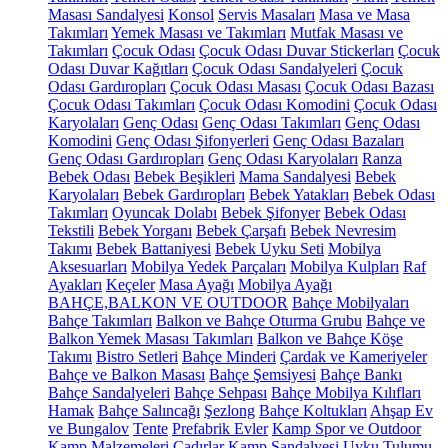
Masası Sandalyesi
Konsol
Servis Masaları
Masa ve Masa
Takımları
Yemek Masası ve Takımları
Mutfak Masası ve
Takımları
Çocuk Odası
Çocuk Odası Duvar Stickerları
Çocuk
Odası Duvar Kağıtları
Çocuk Odası Sandalyeleri
Çocuk
Odası Gardıropları
Çocuk Odası Masası
Çocuk Odası Bazası
Çocuk Odası Takımları
Çocuk Odası Komodini
Çocuk Odası
Karyolaları
Genç Odası
Genç Odası Takımları
Genç Odası
Komodini
Genç Odası Şifonyerleri
Genç Odası Bazaları
Genç Odası Gardıropları
Genç Odası Karyolaları
Ranza
Bebek Odası
Bebek Beşikleri
Mama Sandalyesi
Bebek
Karyolaları
Bebek Gardıropları
Bebek Yatakları
Bebek Odası
Takımları
Oyuncak Dolabı
Bebek Şifonyer
Bebek Odası
Tekstili
Bebek Yorganı
Bebek Çarşafı
Bebek Nevresim
Takımı
Bebek Battaniyesi
Bebek Uyku Seti
Mobilya
Aksesuarları
Mobilya Yedek Parçaları
Mobilya Kulpları
Raf
Ayakları
Keçeler
Masa Ayağı
Mobilya Ayağı
BAHÇE,BALKON VE OUTDOOR
Bahçe Mobilyaları
Bahçe Takımları
Balkon ve Bahçe Oturma Grubu
Bahçe ve
Balkon Yemek Masası Takımları
Balkon ve Bahçe Köşe
Takımı
Bistro Setleri
Bahçe Minderi
Çardak ve Kameriyeler
Bahçe ve Balkon Masası
Bahçe Şemsiyesi
Bahçe Bankı
Bahçe Sandalyeleri
Bahçe Sehpası
Bahçe Mobilya Kılıfları
Hamak
Bahçe Salıncağı
Şezlong
Bahçe Koltukları
Ahşap Ev
ve Bungalov
Tente
Prefabrik Evler
Kamp Spor ve Outdoor
Kamp Malzemeleri
Çadırlar
Kamp Sandalyesi
Uyku Tulumu