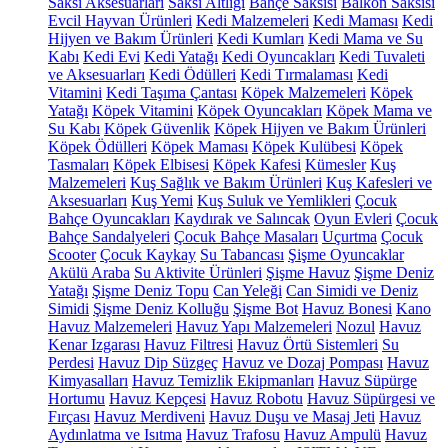
Saksı Aksesuarları
Saksı Altlığı
Bahçe Saksısı
Balkon Saksısı
Evcil Hayvan Ürünleri
Kedi Malzemeleri
Kedi Maması
Kedi
Hijyen ve Bakım Ürünleri
Kedi Kumları
Kedi Mama ve Su
Kabı
Kedi Evi
Kedi Yatağı
Kedi Oyuncakları
Kedi Tuvaleti
ve Aksesuarları
Kedi Ödülleri
Kedi Tırmalaması
Kedi
Vitamini
Kedi Taşıma Çantası
Köpek Malzemeleri
Köpek
Yatağı
Köpek Vitamini
Köpek Oyuncakları
Köpek Mama ve
Su Kabı
Köpek Güvenlik
Köpek Hijyen ve Bakım Ürünleri
Köpek Ödülleri
Köpek Maması
Köpek Kulübesi
Köpek
Tasmaları
Köpek Elbisesi
Köpek Kafesi
Kümesler
Kuş
Malzemeleri
Kuş Sağlık ve Bakım Ürünleri
Kuş Kafesleri ve
Aksesuarları
Kuş Yemi
Kuş Suluk ve Yemlikleri
Çocuk
Bahçe Oyuncakları
Kaydırak ve Salıncak
Oyun Evleri
Çocuk
Bahçe Sandalyeleri
Çocuk Bahçe Masaları
Uçurtma
Çocuk
Scooter
Çocuk Kaykay
Su Tabancası
Şişme Oyuncaklar
Akülü Araba
Su Aktivite Ürünleri
Şişme Havuz
Şişme Deniz
Yatağı
Şişme Deniz Topu
Can Yeleği
Can Simidi ve Deniz
Simidi
Şişme Deniz Kolluğu
Şişme Bot
Havuz Bonesi
Kano
Havuz Malzemeleri
Havuz Yapı Malzemeleri
Nozul
Havuz
Kenar Izgarası
Havuz Filtresi
Havuz Örtü Sistemleri
Su
Perdesi
Havuz Dip Süzgeç
Havuz ve Dozaj Pompası
Havuz
Kimyasalları
Havuz Temizlik Ekipmanları
Havuz Süpürge
Hortumu
Havuz Kepçesi
Havuz Robotu
Havuz Süpürgesi ve
Fırçası
Havuz Merdiveni
Havuz Duşu ve Masaj Jeti
Havuz
Aydınlatma ve Isıtma
Havuz Trafosu
Havuz Ampulü
Havuz