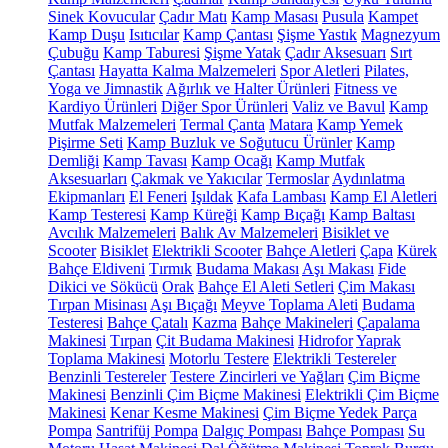
Sinek Kovucular
Çadır Matı
Kamp Masası
Pusula
Kampet
Kamp Duşu
Isıtıcılar
Kamp Çantası
Şişme Yastık
Magnezyum
Çubuğu
Kamp Taburesi
Şişme Yatak
Çadır Aksesuarı
Sırt
Çantası
Hayatta Kalma Malzemeleri
Spor Aletleri
Pilates,
Yoga ve Jimnastik
Ağırlık ve Halter Ürünleri
Fitness ve
Kardiyo Ürünleri
Diğer Spor Ürünleri
Valiz ve Bavul
Kamp
Mutfak Malzemeleri
Termal Çanta
Matara
Kamp Yemek
Pişirme Seti
Kamp Buzluk ve Soğutucu Ürünler
Kamp
Demliği
Kamp Tavası
Kamp Ocağı
Kamp Mutfak
Aksesuarları
Çakmak ve Yakıcılar
Termoslar
Aydınlatma
Ekipmanları
El Feneri
Işıldak
Kafa Lambası
Kamp El Aletleri
Kamp Testeresi
Kamp Küreği
Kamp Bıçağı
Kamp Baltası
Avcılık Malzemeleri
Balık Av Malzemeleri
Bisiklet ve
Scooter
Bisiklet
Elektrikli Scooter
Bahçe Aletleri
Çapa
Kürek
Bahçe Eldiveni
Tırmık
Budama Makası
Aşı Makası
Fide
Dikici ve Sökücü
Orak
Bahçe El Aleti Setleri
Çim Makası
Tırpan Misinası
Aşı Bıçağı
Meyve Toplama Aleti
Budama
Testeresi
Bahçe Çatalı
Kazma
Bahçe Makineleri
Çapalama
Makinesi
Tırpan
Çit Budama Makinesi
Hidrofor
Yaprak
Toplama Makinesi
Motorlu Testere
Elektrikli Testereler
Benzinli Testereler
Testere Zincirleri ve Yağları
Çim Biçme
Makinesi
Benzinli Çim Biçme Makinesi
Elektrikli Çim Biçme
Makinesi
Kenar Kesme Makinesi
Çim Biçme Yedek Parça
Pompa
Santrifüj Pompa
Dalgıç Pompası
Bahçe Pompası
Su