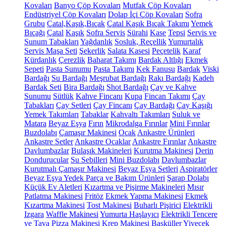
Kovaları
Banyo Çöp Kovaları
Mutfak Çöp Kovaları
Endüstriyel Çöp Kovaları
Dolap İçi Çöp Kovaları
Sofra
Grubu
Çatal,Kaşık,Bıçak
Çatal Kaşık Bıçak Takımı
Yemek
Bıçağı
Çatal
Kaşık
Sofra Servis
Sürahi
Kase
Tepsi
Servis ve
Sunum Tabakları
Yağdanlık
Sosluk, Reçellik
Yumurtalık
Servis Maşa Seti
Şekerlik
Salata Kasesi
Peçetelik
Karaf
Kürdanlık
Çerezlik
Baharat Takımı
Bardak Altlığı
Ekmek
Sepeti
Pasta Sunumu
Pasta Takımı
Kek Fanusu
Bardak
Viski
Bardağı
Su Bardağı
Meşrubat Bardağı
Rakı Bardağı
Kadeh
Bardak Seti
Bira Bardağı
Shot Bardağı
Çay ve Kahve
Sunumu
Sütlük
Kahve Fincanı
Kupa
Fincan Takımı
Çay
Tabakları
Çay Setleri
Çay Fincanı
Çay Bardağı
Çay Kaşığı
Yemek Takımları
Tabaklar
Kahvaltı Takımları
Suluk ve
Matara
Beyaz Eşya
Fırın
Mikrodalga Fırınlar
Mini Fırınlar
Buzdolabı
Çamaşır Makinesi
Ocak
Ankastre Ürünleri
Ankastre Setler
Ankastre Ocaklar
Ankastre Fırınlar
Ankastre
Davlumbazlar
Bulaşık Makineleri
Kurutma Makinesi
Derin
Dondurucular
Su Sebilleri
Mini Buzdolabı
Davlumbazlar
Kurutmalı Çamaşır Makinesi
Beyaz Eşya Setleri
Aspiratörler
Beyaz Eşya Yedek Parça ve Bakım Ürünleri
Şarap Dolabı
Küçük Ev Aletleri
Kızartma ve Pişirme Makineleri
Mısır
Patlatma Makinesi
Fritöz
Ekmek Yapma Makinesi
Ekmek
Kızartma Makinesi
Tost Makinesi
Buharlı Pişirici
Elektrikli
Izgara
Waffle Makinesi
Yumurta Haşlayıcı
Elektrikli Tencere
ve Tava
Pizza Makinesi
Krep Makinesi
Basküller
Yiyecek