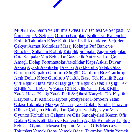
MOBİLYA
Salon ve Oturma Odası
TV Ünitesi ve Sehpası
Tv
Üniteleri
TV Sehpası
Oturma Grupları
Koltuk ve Kanepeler
Koltuk Takımları
Köşe Koltuklar
Tekli Koltuk ve Berjerler
Çekyat
Armut Koltuklar
Masaj Koltuğu
Puf
Bank ve
Benchler
Sallanan Koltuk
Kitaplık
Sehpalar
Zigon Sehpalar
Orta Sehpalar
Yan Sehpalar
Gazetelik
Antre ve Hol
Çok
Amaçlı Dolap
Portmantolar
Askılıklar
Kapı Askısı
Duvar
Askısı
Ayaklı Askılıklar
Dresuar
Ayakkabılık
Yatak Odası
Gardırop
Kapaklı Gardırop
Sürgülü Gardırop
Bez Gardırop
Açık Dolap
Köşe Gardırop
Yüklük
Baza
Tek Kişilik Baza
Çift Kişilik Baza
Yatak Başlığı
Çift Kişilik Yatak Başlığı
Tek
Kişilik Yatak Başlığı
Yatak
Çift Kişilik Yatak
Tek Kişilik
Yatak
Hasta Yatağı
Yatak Pedi & Şiltesi
Karyola
Tek Kişilik
Karyola
Çift Kişilik Karyola
Şifonyerler
Komodin
Yatak
Odası Takımları
Makyaj Masası
Takı Dolabı
Sandık
Paravan
Ofis ve Çalışma Mobilyaları
Çalışma ve Bilgisayar Masası
Oyuncu Koltukları
Çalışma ve Ofis Sandalyeleri
Keson
Ofis
Dolabı
Ofis Koltukları ve Kanepeleri
Ayaklı Küllükler
Laptop
Sehpası
Oyuncu Masası
Toplantı Masası
Ofis Masası ve
Takımları
Yemek Odası
Yemek Odası Takımları
Vitrin
Yemek