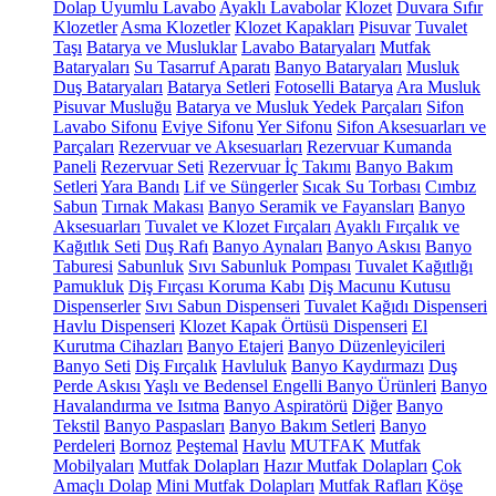
Dolap Uyumlu Lavabo
Ayaklı Lavabolar
Klozet
Duvara Sıfır
Klozetler
Asma Klozetler
Klozet Kapakları
Pisuvar
Tuvalet
Taşı
Batarya ve Musluklar
Lavabo Bataryaları
Mutfak
Bataryaları
Su Tasarruf Aparatı
Banyo Bataryaları
Musluk
Duş Bataryaları
Batarya Setleri
Fotoselli Batarya
Ara Musluk
Pisuvar Musluğu
Batarya ve Musluk Yedek Parçaları
Sifon
Lavabo Sifonu
Eviye Sifonu
Yer Sifonu
Sifon Aksesuarları ve
Parçaları
Rezervuar ve Aksesuarları
Rezervuar Kumanda
Paneli
Rezervuar Seti
Rezervuar İç Takımı
Banyo Bakım
Setleri
Yara Bandı
Lif ve Süngerler
Sıcak Su Torbası
Cımbız
Sabun
Tırnak Makası
Banyo Seramik ve Fayansları
Banyo
Aksesuarları
Tuvalet ve Klozet Fırçaları
Ayaklı Fırçalık ve
Kağıtlık Seti
Duş Rafı
Banyo Aynaları
Banyo Askısı
Banyo
Taburesi
Sabunluk
Sıvı Sabunluk Pompası
Tuvalet Kağıtlığı
Pamukluk
Diş Fırçası Koruma Kabı
Diş Macunu Kutusu
Dispenserler
Sıvı Sabun Dispenseri
Tuvalet Kağıdı Dispenseri
Havlu Dispenseri
Klozet Kapak Örtüsü Dispenseri
El
Kurutma Cihazları
Banyo Etajeri
Banyo Düzenleyicileri
Banyo Seti
Diş Fırçalık
Havluluk
Banyo Kaydırmazı
Duş
Perde Askısı
Yaşlı ve Bedensel Engelli Banyo Ürünleri
Banyo
Havalandırma ve Isıtma
Banyo Aspiratörü
Diğer
Banyo
Tekstil
Banyo Paspasları
Banyo Bakım Setleri
Banyo
Perdeleri
Bornoz
Peştemal
Havlu
MUTFAK
Mutfak
Mobilyaları
Mutfak Dolapları
Hazır Mutfak Dolapları
Çok
Amaçlı Dolap
Mini Mutfak Dolapları
Mutfak Rafları
Köşe