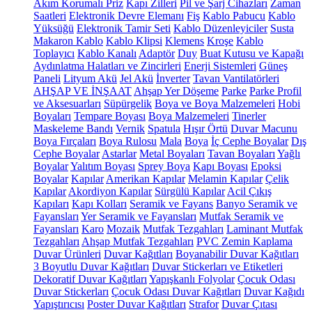
Akım Korumalı Priz
Kapı Zilleri
Pil ve Şarj Cihazları
Zaman
Saatleri
Elektronik Devre Elemanı
Fiş
Kablo Pabucu
Kablo
Yüksüğü
Elektronik Tamir Seti
Kablo Düzenleyiciler
Susta
Makaron Kablo
Kablo Klipsi
Klemens
Kroşe
Kablo
Toplayıcı
Kablo Kanalı
Adaptör
Duy
Buat Kutusu ve Kapağı
Aydınlatma Halatları ve Zincirleri
Enerji Sistemleri
Güneş
Paneli
Lityum Akü
Jel Akü
İnverter
Tavan Vantilatörleri
AHŞAP VE İNŞAAT
Ahşap Yer Döşeme
Parke
Parke Profil
ve Aksesuarları
Süpürgelik
Boya ve Boya Malzemeleri
Hobi
Boyaları
Tempare Boyası
Boya Malzemeleri
Tinerler
Maskeleme Bandı
Vernik
Spatula
Hışır Örtü
Duvar Macunu
Boya Fırçaları
Boya Rulosu
Mala
Boya
İç Cephe Boyalar
Dış
Cephe Boyalar
Astarlar
Metal Boyaları
Tavan Boyaları
Yağlı
Boyalar
Yalıtım Boyası
Sprey Boya
Kapı Boyası
Epoksi
Boyalar
Kapılar
Amerikan Kapılar
Melamin Kapılar
Çelik
Kapılar
Akordiyon Kapılar
Sürgülü Kapılar
Acil Çıkış
Kapıları
Kapı Kolları
Seramik ve Fayans
Banyo Seramik ve
Fayansları
Yer Seramik ve Fayansları
Mutfak Seramik ve
Fayansları
Karo
Mozaik
Mutfak Tezgahları
Laminant Mutfak
Tezgahları
Ahşap Mutfak Tezgahları
PVC Zemin Kaplama
Duvar Ürünleri
Duvar Kağıtları
Boyanabilir Duvar Kağıtları
3 Boyutlu Duvar Kağıtları
Duvar Stickerları ve Etiketleri
Dekoratif Duvar Kağıtları
Yapışkanlı Folyolar
Çocuk Odası
Duvar Stickerları
Çocuk Odası Duvar Kağıtları
Duvar Kağıdı
Yapıştırıcısı
Poster Duvar Kağıtları
Strafor
Duvar Çıtası