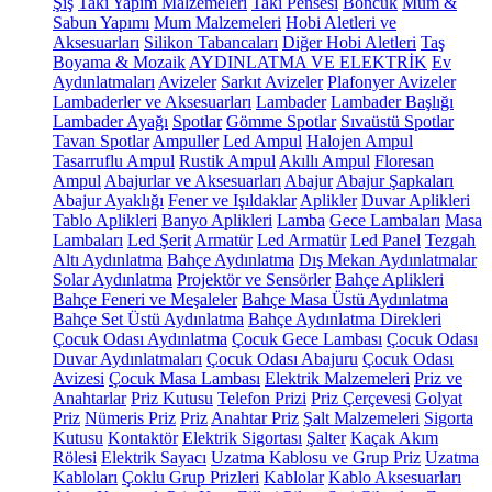
Şiş
Takı Yapım Malzemeleri
Takı Pensesi
Boncuk
Mum &
Sabun Yapımı
Mum Malzemeleri
Hobi Aletleri ve
Aksesuarları
Silikon Tabancaları
Diğer Hobi Aletleri
Taş
Boyama & Mozaik
AYDINLATMA VE ELEKTRİK
Ev
Aydınlatmaları
Avizeler
Sarkıt Avizeler
Plafonyer Avizeler
Lambaderler ve Aksesuarları
Lambader
Lambader Başlığı
Lambader Ayağı
Spotlar
Gömme Spotlar
Sıvaüstü Spotlar
Tavan Spotlar
Ampuller
Led Ampul
Halojen Ampul
Tasarruflu Ampul
Rustik Ampul
Akıllı Ampul
Floresan
Ampul
Abajurlar ve Aksesuarları
Abajur
Abajur Şapkaları
Abajur Ayaklığı
Fener ve Işıldaklar
Aplikler
Duvar Aplikleri
Tablo Aplikleri
Banyo Aplikleri
Lamba
Gece Lambaları
Masa
Lambaları
Led Şerit
Armatür
Led Armatür
Led Panel
Tezgah
Altı Aydınlatma
Bahçe Aydınlatma
Dış Mekan Aydınlatmalar
Solar Aydınlatma
Projektör ve Sensörler
Bahçe Aplikleri
Bahçe Feneri ve Meşaleler
Bahçe Masa Üstü Aydınlatma
Bahçe Set Üstü Aydınlatma
Bahçe Aydınlatma Direkleri
Çocuk Odası Aydınlatma
Çocuk Gece Lambası
Çocuk Odası
Duvar Aydınlatmaları
Çocuk Odası Abajuru
Çocuk Odası
Avizesi
Çocuk Masa Lambası
Elektrik Malzemeleri
Priz ve
Anahtarlar
Priz Kutusu
Telefon Prizi
Priz Çerçevesi
Golyat
Priz
Nümeris Priz
Priz
Anahtar Priz
Şalt Malzemeleri
Sigorta
Kutusu
Kontaktör
Elektrik Sigortası
Şalter
Kaçak Akım
Rölesi
Elektrik Sayacı
Uzatma Kablosu ve Grup Priz
Uzatma
Kabloları
Çoklu Grup Prizleri
Kablolar
Kablo Aksesuarları