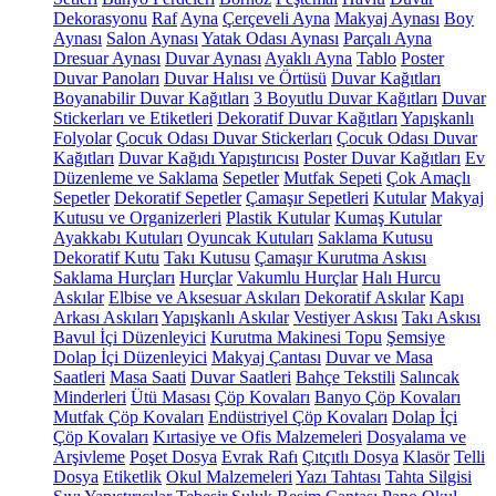
Dekorasyonu
Raf
Ayna
Çerçeveli Ayna
Makyaj Aynası
Boy
Aynası
Salon Aynası
Yatak Odası Aynası
Parçalı Ayna
Dresuar Aynası
Duvar Aynası
Ayaklı Ayna
Tablo
Poster
Duvar Panoları
Duvar Halısı ve Örtüsü
Duvar Kağıtları
Boyanabilir Duvar Kağıtları
3 Boyutlu Duvar Kağıtları
Duvar
Stickerları ve Etiketleri
Dekoratif Duvar Kağıtları
Yapışkanlı
Folyolar
Çocuk Odası Duvar Stickerları
Çocuk Odası Duvar
Kağıtları
Duvar Kağıdı Yapıştırıcısı
Poster Duvar Kağıtları
Ev
Düzenleme ve Saklama
Sepetler
Mutfak Sepeti
Çok Amaçlı
Sepetler
Dekoratif Sepetler
Çamaşır Sepetleri
Kutular
Makyaj
Kutusu ve Organizerleri
Plastik Kutular
Kumaş Kutular
Ayakkabı Kutuları
Oyuncak Kutuları
Saklama Kutusu
Dekoratif Kutu
Takı Kutusu
Çamaşır Kurutma Askısı
Saklama Hurçları
Hurçlar
Vakumlu Hurçlar
Halı Hurcu
Askılar
Elbise ve Aksesuar Askıları
Dekoratif Askılar
Kapı
Arkası Askıları
Yapışkanlı Askılar
Vestiyer Askısı
Takı Askısı
Bavul İçi Düzenleyici
Kurutma Makinesi Topu
Şemsiye
Dolap İçi Düzenleyici
Makyaj Çantası
Duvar ve Masa
Saatleri
Masa Saati
Duvar Saatleri
Bahçe Tekstili
Salıncak
Minderleri
Ütü Masası
Çöp Kovaları
Banyo Çöp Kovaları
Mutfak Çöp Kovaları
Endüstriyel Çöp Kovaları
Dolap İçi
Çöp Kovaları
Kırtasiye ve Ofis Malzemeleri
Dosyalama ve
Arşivleme
Poşet Dosya
Evrak Rafı
Çıtçıtlı Dosya
Klasör
Telli
Dosya
Etiketlik
Okul Malzemeleri
Yazı Tahtası
Tahta Silgisi