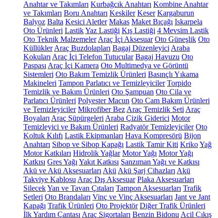
Anahtar ve Takımları
Kurbağcık Anahtarı
Kombine Anahtar
ve Takımları
Boru Anahtarı
Keskiler
Keser
Kargaburun
Balyoz
Balta
Kesici Aletler
Makas
Maket Bıçağı
Iskarpela
Oto Ürünleri
Lastik
Yaz Lastiği
Kış Lastiği
4 Mevsim Lastik
Oto Teknik Malzemeler
Araç İçi Aksesuar
Oto Güneşlik
Oto
Küllükler
Araç Buzdolapları
Bagaj Düzenleyici
Araba
Kokuları
Araç İçi Telefon Tutucular
Bagaj Havuzu
Oto
Paspası
Araç İçi Kamera
Oto Multimedya ve Görüntü
Sistemleri
Oto Bakım Temizlik Ürünleri
Basınçlı Yıkama
Makineleri
Tampon Parlatıcı ve Temizleyiciler
Torpido
Temizlik ve Bakım Ürünleri
Oto Şampuan
Oto Cila ve
Parlatıcı Ürünleri
Polyester Macun
Oto Cam Bakım Ürünleri
ve Temizleyiciler
Mikrofiber Bez
Araç Temizlik Seti
Araç
Boyaları
Araç Süpürgeleri
Araba Çizik Giderici
Motor
Temizleyici ve Bakım Ürünleri
Radyatör Temizleyiciler
Oto
Koltuk Kılıfı
Lastik Ekipmanları
Hava Kompresörü
Bijon
Anahtarı
Sibop ve Sibop Kapağı
Lastik Tamir Kiti
Kriko
Yağ
Motor Katkıları
Hidrolik Yağlar
Motor Yağı
Motor Yağı
Katkısı
Gres Yağı
Yakıt Katkısı
Şanzıman Yağı ve Katkısı
Akü ve Akü Aksesuarları
Akü
Akü Şarj Cihazları
Akü
Takviye Kablosu
Araç Dış Aksesuar
Plaka Aksesuarları
Silecek
Yan ve Tavan Çıtaları
Tampon Aksesuarları
Trafik
Setleri
Oto Brandaları
Vinç ve Vinç Aksesuarları
Jant ve Jant
Kapağı
Trafik Ürünleri
Oto Projektör
Diğer Trafik Ürünleri
İlk Yardım Çantası
Araç Sigortaları
Benzin Bidonu
Acil Çıkış