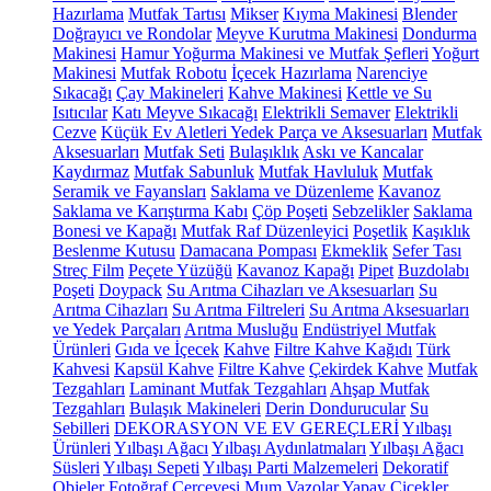
Hazırlama
Mutfak Tartısı
Mikser
Kıyma Makinesi
Blender
Doğrayıcı ve Rondolar
Meyve Kurutma Makinesi
Dondurma
Makinesi
Hamur Yoğurma Makinesi ve Mutfak Şefleri
Yoğurt
Makinesi
Mutfak Robotu
İçecek Hazırlama
Narenciye
Sıkacağı
Çay Makineleri
Kahve Makinesi
Kettle ve Su
Isıtıcılar
Katı Meyve Sıkacağı
Elektrikli Semaver
Elektrikli
Cezve
Küçük Ev Aletleri Yedek Parça ve Aksesuarları
Mutfak
Aksesuarları
Mutfak Seti
Bulaşıklık
Askı ve Kancalar
Kaydırmaz
Mutfak Sabunluk
Mutfak Havluluk
Mutfak
Seramik ve Fayansları
Saklama ve Düzenleme
Kavanoz
Saklama ve Karıştırma Kabı
Çöp Poşeti
Sebzelikler
Saklama
Bonesi ve Kapağı
Mutfak Raf Düzenleyici
Poşetlik
Kaşıklık
Beslenme Kutusu
Damacana Pompası
Ekmeklik
Sefer Tası
Streç Film
Peçete Yüzüğü
Kavanoz Kapağı
Pipet
Buzdolabı
Poşeti
Doypack
Su Arıtma Cihazları ve Aksesuarları
Su
Arıtma Cihazları
Su Arıtma Filtreleri
Su Arıtma Aksesuarları
ve Yedek Parçaları
Arıtma Musluğu
Endüstriyel Mutfak
Ürünleri
Gıda ve İçecek
Kahve
Filtre Kahve Kağıdı
Türk
Kahvesi
Kapsül Kahve
Filtre Kahve
Çekirdek Kahve
Mutfak
Tezgahları
Laminant Mutfak Tezgahları
Ahşap Mutfak
Tezgahları
Bulaşık Makineleri
Derin Dondurucular
Su
Sebilleri
DEKORASYON VE EV GEREÇLERİ
Yılbaşı
Ürünleri
Yılbaşı Ağacı
Yılbaşı Aydınlatmaları
Yılbaşı Ağacı
Süsleri
Yılbaşı Sepeti
Yılbaşı Parti Malzemeleri
Dekoratif
Objeler
Fotoğraf Çerçevesi
Mum
Vazolar
Yapay Çiçekler