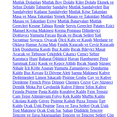
Mutfak Dolapları
Mutfak Boy Dolabı
Kiler Dolabı
Ekmek ve
Sebze Dolabı
Tabureler
Sandalye
Mutfak Sandalyeleri
Bar
Sandalyeleri
Katlanır Sandalyeler
Mutfak Köşe Takımları
Masa ve Masa Takımları
Yemek Masası ve Takımları
Mutfak
Masası ve Takımları
Eviye
Mutfak Bataryaları
Mutfak
Gereçleri
Kesme Tahtası
Rende
Servis Gereçleri
Patates Ezici
Manuel Kıyma Makinesi
Krema Pompası
Dilimleyici
Doğrayıcı
Yumurta Fırçası
Bıçak ve Bıçak Setleri
Yağ
Sıçratmaz
Soyucu, Oyacak
Ölçü Kabı ve Kaşığı
Merdane ve
Oklava
Hamur Açma Matı
Fındık Kıracağı ve Ceviz Kıracağı
Elek
Dondurma Kaşığı
Buz Kalıbı
Bıçak Bileyici Masat
Açacak ve Tirbuşon
Çekirdek Çıkarıcı
Çırpıcı
Sebze
Kurutucu
Huni
Baharat Öğütücü
Havan
Hamburger Presi
Sarımsak Ezici
Kaşık ve Kepçe Altlığı
Bıçak Standı
Süzgeç
Nihale
İçli Köfte Aparatı
Yumurta Zamanlayıcı
Dondurma
Kalıbı
Buz Kovası
Et Dövme Aleti
Sarma Makinesi
Kahve
Değirmenleri
Limon Sıkacağı
Pişirme Grubu
Çay ve Kahve
Demleme
French Press
Dripper
Chemex
Cezve
Çay Süzgeci
Demlik
Moka Pot
Çaydanlık
Kahve Filtresi
Sifon Kahve
Fırında Pişirme
Pasta Kalıbı
Kurabiye Kalıbı
Fırın Tepsisi
Cam Tepsi
Alüminyum Folyo
Kek Kalıbı
Muffin Kalıbı
Çikolata Kalıbı
Güveç
Pişirme Kağıdı
Pizza Tepsisi
Tart
Kalıbı
Ocak Üstü Pişirme
Tava ve Tava Setleri
Ocak Üstü
Tost Makinesi
Ocak Üstü Sac
Sahan
Düdüklü Tencere
Tencere ve Tava Aksesuarları
Tencere ve Tencere Setleri
Çöp