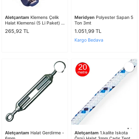
Aletçantam
Klemens Çelik
Meridyen
Polyester Sapan 5
Halat Klemensi (5 Li Paket) 5
Ton 3mt
Mm
265,92 TL
1.051,99 TL
Kargo Bedava
Aletçantam
Halat Gerdirme -
Aletçantam
1.kalite Iskota
6mm
Örgü Halat 3mm Çadır Tente