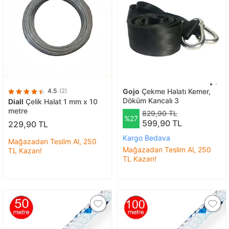
4.5
(2)
Gojo
Çekme Halatı Kemer,
Döküm Kancalı 3
Diall
Çelik Halat 1 mm x 10
metre
829,90 TL
%27
599,90 TL
229,90 TL
Kargo Bedava
Mağazadan Teslim Al, 250
Mağazadan Teslim Al, 250
TL Kazan!
TL Kazan!