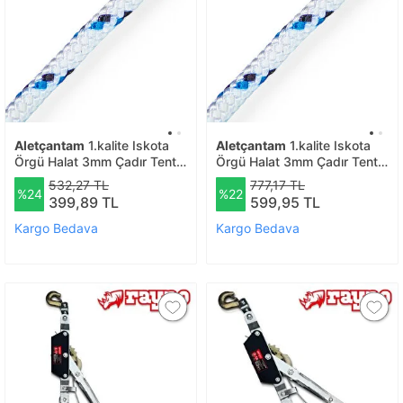
Aletçantam
1.kalite Iskota
Aletçantam
1.kalite Iskota
Örgü Halat 3mm Çadır Tente
Örgü Halat 3mm Çadır Tente
Branda Eşya Bağlama Şakül
Branda Eşya Bağlama Şakül
532,27 TL
777,17 TL
%24
%22
Denizci İpi - 50 Mt
Denizci İpi -100 Mt
399,89 TL
599,95 TL
Kargo Bedava
Kargo Bedava