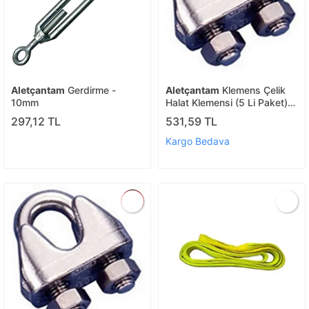
Aletçantam
Gerdirme -
Aletçantam
Klemens Çelik
10mm
Halat Klemensi (5 Li Paket)
12 Mm
297,12 TL
531,59 TL
Kargo Bedava