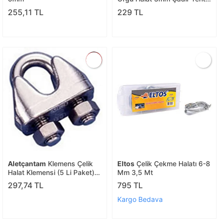
Branda Eşya Bağlama Şakül
255,11 TL
229 TL
Denizci İpi -20 Mt
Aletçantam
Klemens Çelik
Eltos
Çelik Çekme Halatı 6-8
Halat Klemensi (5 Li Paket)
Mm 3,5 Mt
10 Mm
297,74 TL
795 TL
Kargo Bedava