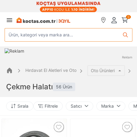
0
Ürün, kategori veya marka ara...
Reklam
Hırdavat El Aletleri ve Oto
Oto Ürünleri
Çekme Halatı
56 Ürün
Sırala
Filtrele
Satıcı
Marka
M