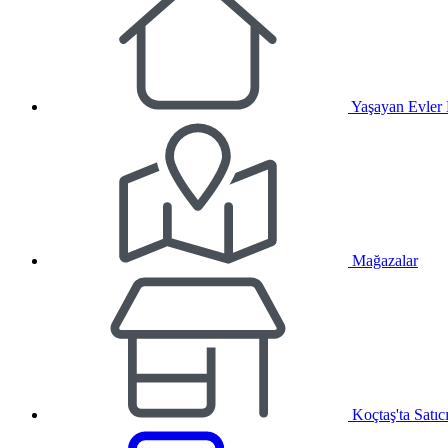
Yaşayan Evler
Mağazalar
Koçtaş'ta Satıc