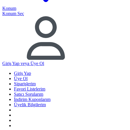
Konum
Konum Seç
Giriş Yap
veya Üye Ol
Giriş Yap
Üye Ol
Siparişlerim
Favori Listelerim
Satıcı Sorularım
İndirim Kuponlarım
Üyelik Bilgilerim