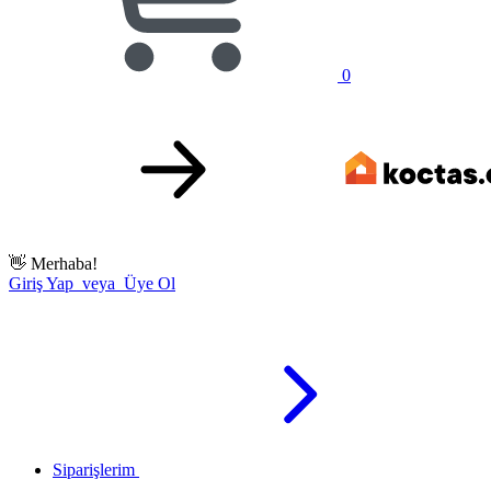
0
👋
Merhaba!
Giriş Yap veya Üye Ol
Siparişlerim