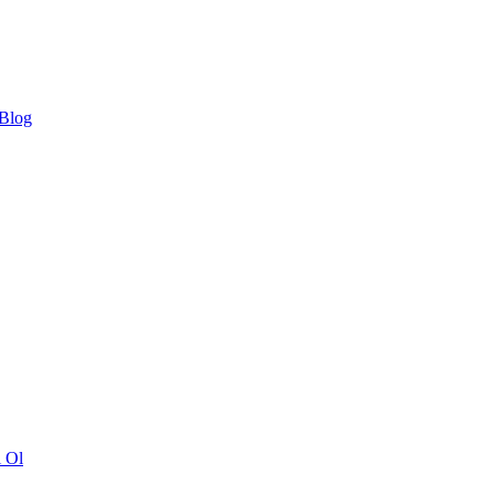
 Blog
ı Ol