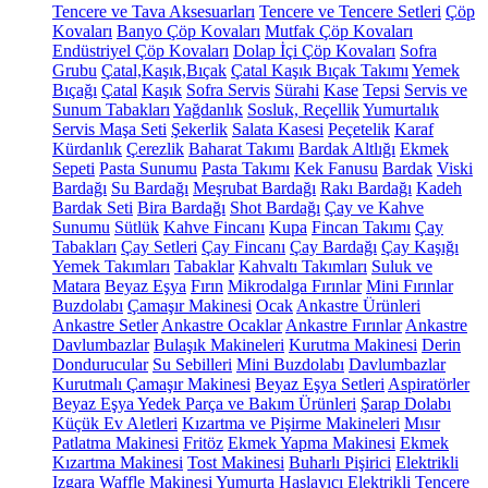
Tencere ve Tava Aksesuarları
Tencere ve Tencere Setleri
Çöp
Kovaları
Banyo Çöp Kovaları
Mutfak Çöp Kovaları
Endüstriyel Çöp Kovaları
Dolap İçi Çöp Kovaları
Sofra
Grubu
Çatal,Kaşık,Bıçak
Çatal Kaşık Bıçak Takımı
Yemek
Bıçağı
Çatal
Kaşık
Sofra Servis
Sürahi
Kase
Tepsi
Servis ve
Sunum Tabakları
Yağdanlık
Sosluk, Reçellik
Yumurtalık
Servis Maşa Seti
Şekerlik
Salata Kasesi
Peçetelik
Karaf
Kürdanlık
Çerezlik
Baharat Takımı
Bardak Altlığı
Ekmek
Sepeti
Pasta Sunumu
Pasta Takımı
Kek Fanusu
Bardak
Viski
Bardağı
Su Bardağı
Meşrubat Bardağı
Rakı Bardağı
Kadeh
Bardak Seti
Bira Bardağı
Shot Bardağı
Çay ve Kahve
Sunumu
Sütlük
Kahve Fincanı
Kupa
Fincan Takımı
Çay
Tabakları
Çay Setleri
Çay Fincanı
Çay Bardağı
Çay Kaşığı
Yemek Takımları
Tabaklar
Kahvaltı Takımları
Suluk ve
Matara
Beyaz Eşya
Fırın
Mikrodalga Fırınlar
Mini Fırınlar
Buzdolabı
Çamaşır Makinesi
Ocak
Ankastre Ürünleri
Ankastre Setler
Ankastre Ocaklar
Ankastre Fırınlar
Ankastre
Davlumbazlar
Bulaşık Makineleri
Kurutma Makinesi
Derin
Dondurucular
Su Sebilleri
Mini Buzdolabı
Davlumbazlar
Kurutmalı Çamaşır Makinesi
Beyaz Eşya Setleri
Aspiratörler
Beyaz Eşya Yedek Parça ve Bakım Ürünleri
Şarap Dolabı
Küçük Ev Aletleri
Kızartma ve Pişirme Makineleri
Mısır
Patlatma Makinesi
Fritöz
Ekmek Yapma Makinesi
Ekmek
Kızartma Makinesi
Tost Makinesi
Buharlı Pişirici
Elektrikli
Izgara
Waffle Makinesi
Yumurta Haşlayıcı
Elektrikli Tencere