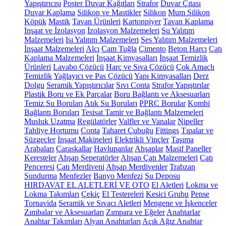
Yapıştırıcısı
Poster Duvar Kağıtları
Strafor
Duvar Çıtası
Duvar Kaplama
Silikon ve Mastikler
Silikon
Mum Silikon
Köpük
Mastik
Tavan Ürünleri
Kartonpiyer
Tavan Kaplama
İnşaat ve İzolasyon
İzolasyon Malzemeleri
Su Yalıtım
Malzemeleri
Isı Yalıtım Malzemeleri
Ses Yalıtım Malzemeleri
İnşaat Malzemeleri
Alçı
Cam Tuğla
Çimento
Beton Harcı
Çatı
Kaplama Malzemeleri
İnşaat Kimyasalları
İnşaat Temizlik
Ürünleri
Lavabo Çözücü
Harç ve Sıva Çözücü
Çok Amaçlı
Temizlik
Yağlayıcı ve Pas Çözücü
Yapı Kimyasalları
Derz
Dolgu
Seramik Yapıştırıcılar
Sıvı Conta
Strafor Yapıştırılar
Plastik Boru ve Ek Parçalar
Boru Bağlantı ve Aksesuarları
Temiz Su Boruları
Atık Su Boruları
PPRC Borular
Kombi
Bağlantı Boruları
Tesisat Tamir ve Bağlantı Malzemeleri
Musluk Uzatma
Regülatörler
Valfler ve Vanalar
Nipeller
Tahliye Hortumu
Conta
Taharet Çubuğu
Fittings
Tıpalar ve
Süzgeçler
İnşaat Makineleri
Elektrikli Vinçler
Taşıma
Arabaları
Caraskallar
Havlupanlar
Ahşaplar
Masif Paneller
Keresteler
Ahşap Seperatörler
Ahşap Çatı Malzemeleri
Çatı
Penceresi
Çatı Merdiveni
Ahşap Merdivenler
Trabzan
Sundurma
Menfezler
Banyo Menfezi
Su Deposu
HIRDAVAT EL ALETLERİ VE OTO
El Aletleri
Lokma ve
Lokma Takımları
Çekiç
El Testereleri
Kesici Grubu
Pense
Tornavida
Seramik ve Sıvacı Aletleri
Mengene ve İşkenceler
Zımbalar ve Aksesuarları
Zımpara ve Eğeler
Anahtarlar
Anahtar Takımları
Alyan Anahtarları
Açık Ağız Anahtar