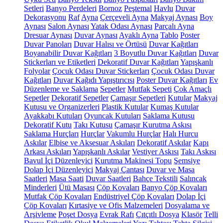
Setleri
Banyo Perdeleri
Bornoz
Peştemal
Havlu
Duvar
Dekorasyonu
Raf
Ayna
Çerçeveli Ayna
Makyaj Aynası
Boy
Aynası
Salon Aynası
Yatak Odası Aynası
Parçalı Ayna
Dresuar Aynası
Duvar Aynası
Ayaklı Ayna
Tablo
Poster
Duvar Panoları
Duvar Halısı ve Örtüsü
Duvar Kağıtları
Boyanabilir Duvar Kağıtları
3 Boyutlu Duvar Kağıtları
Duvar
Stickerları ve Etiketleri
Dekoratif Duvar Kağıtları
Yapışkanlı
Folyolar
Çocuk Odası Duvar Stickerları
Çocuk Odası Duvar
Kağıtları
Duvar Kağıdı Yapıştırıcısı
Poster Duvar Kağıtları
Ev
Düzenleme ve Saklama
Sepetler
Mutfak Sepeti
Çok Amaçlı
Sepetler
Dekoratif Sepetler
Çamaşır Sepetleri
Kutular
Makyaj
Kutusu ve Organizerleri
Plastik Kutular
Kumaş Kutular
Ayakkabı Kutuları
Oyuncak Kutuları
Saklama Kutusu
Dekoratif Kutu
Takı Kutusu
Çamaşır Kurutma Askısı
Saklama Hurçları
Hurçlar
Vakumlu Hurçlar
Halı Hurcu
Askılar
Elbise ve Aksesuar Askıları
Dekoratif Askılar
Kapı
Arkası Askıları
Yapışkanlı Askılar
Vestiyer Askısı
Takı Askısı
Bavul İçi Düzenleyici
Kurutma Makinesi Topu
Şemsiye
Dolap İçi Düzenleyici
Makyaj Çantası
Duvar ve Masa
Saatleri
Masa Saati
Duvar Saatleri
Bahçe Tekstili
Salıncak
Minderleri
Ütü Masası
Çöp Kovaları
Banyo Çöp Kovaları
Mutfak Çöp Kovaları
Endüstriyel Çöp Kovaları
Dolap İçi
Çöp Kovaları
Kırtasiye ve Ofis Malzemeleri
Dosyalama ve
Arşivleme
Poşet Dosya
Evrak Rafı
Çıtçıtlı Dosya
Klasör
Telli