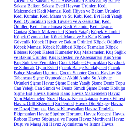
Çiçeklik ve Saksılık
Saksı Aksesuarları
Saksı Altlığı
Bahçe
Saksısı
Balkon Saksısı
Evcil Hayvan Ürünleri
Kedi
Malzemeleri
Kedi Maması
Kedi Hijyen ve Bakım Ürünleri
Kedi Kumları
Kedi Mama ve Su Kabı
Kedi Evi
Kedi Yatağı
Kedi Oyuncakları
Kedi Tuvaleti ve Aksesuarları
Kedi
Ödülleri
Kedi Tırmalaması
Kedi Vitamini
Kedi Taşıma
Çantası
Köpek Malzemeleri
Köpek Yatağı
Köpek Vitamini
Köpek Oyuncakları
Köpek Mama ve Su Kabı
Köpek
Güvenlik
Köpek Hijyen ve Bakım Ürünleri
Köpek Ödülleri
Köpek Maması
Köpek Kulübesi
Köpek Tasmaları
Köpek
Elbisesi
Köpek Kafesi
Kümesler
Kuş Malzemeleri
Kuş Sağlık
ve Bakım Ürünleri
Kuş Kafesleri ve Aksesuarları
Kuş Yemi
Kuş Suluk ve Yemlikleri
Çocuk Bahçe Oyuncakları
Kaydırak
ve Salıncak
Oyun Evleri
Çocuk Bahçe Sandalyeleri
Çocuk
Bahçe Masaları
Uçurtma
Çocuk Scooter
Çocuk Kaykay
Su
Tabancası
Şişme Oyuncaklar
Akülü Araba
Su Aktivite
Ürünleri
Şişme Havuz
Şişme Deniz Yatağı
Şişme Deniz Topu
Can Yeleği
Can Simidi ve Deniz Simidi
Şişme Deniz Kolluğu
Şişme Bot
Havuz Bonesi
Kano
Havuz Malzemeleri
Havuz
Yapı Malzemeleri
Nozul
Havuz Kenar Izgarası
Havuz Filtresi
Havuz Örtü Sistemleri
Su Perdesi
Havuz Dip Süzgeç
Havuz
ve Dozaj Pompası
Havuz Kimyasalları
Havuz Temizlik
Ekipmanları
Havuz Süpürge Hortumu
Havuz Kepçesi
Havuz
Robotu
Havuz Süpürgesi ve Fırçası
Havuz Merdiveni
Havuz
Duşu ve Masaj Jeti
Havuz Aydınlatma ve Isıtma
Havuz