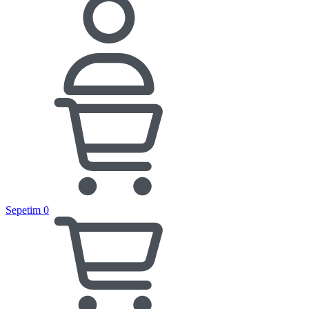
Sepetim
0