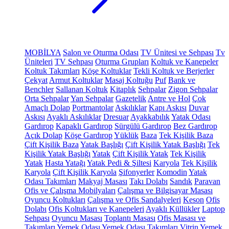
MOBİLYA
Salon ve Oturma Odası
TV Ünitesi ve Sehpası
Tv
Üniteleri
TV Sehpası
Oturma Grupları
Koltuk ve Kanepeler
Koltuk Takımları
Köşe Koltuklar
Tekli Koltuk ve Berjerler
Çekyat
Armut Koltuklar
Masaj Koltuğu
Puf
Bank ve
Benchler
Sallanan Koltuk
Kitaplık
Sehpalar
Zigon Sehpalar
Orta Sehpalar
Yan Sehpalar
Gazetelik
Antre ve Hol
Çok
Amaçlı Dolap
Portmantolar
Askılıklar
Kapı Askısı
Duvar
Askısı
Ayaklı Askılıklar
Dresuar
Ayakkabılık
Yatak Odası
Gardırop
Kapaklı Gardırop
Sürgülü Gardırop
Bez Gardırop
Açık Dolap
Köşe Gardırop
Yüklük
Baza
Tek Kişilik Baza
Çift Kişilik Baza
Yatak Başlığı
Çift Kişilik Yatak Başlığı
Tek
Kişilik Yatak Başlığı
Yatak
Çift Kişilik Yatak
Tek Kişilik
Yatak
Hasta Yatağı
Yatak Pedi & Şiltesi
Karyola
Tek Kişilik
Karyola
Çift Kişilik Karyola
Şifonyerler
Komodin
Yatak
Odası Takımları
Makyaj Masası
Takı Dolabı
Sandık
Paravan
Ofis ve Çalışma Mobilyaları
Çalışma ve Bilgisayar Masası
Oyuncu Koltukları
Çalışma ve Ofis Sandalyeleri
Keson
Ofis
Dolabı
Ofis Koltukları ve Kanepeleri
Ayaklı Küllükler
Laptop
Sehpası
Oyuncu Masası
Toplantı Masası
Ofis Masası ve
Takımları
Yemek Odası
Yemek Odası Takımları
Vitrin
Yemek