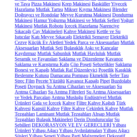
ve Tava
Pizza Makinesi
Krep Makinesi
Basküller
Yiyecek
Hazırlama
Mutfak Tartısı
Mikser
Kıyma Makinesi
Blender
Doğrayıcı ve Rondolar
Meyve Kurutma Makinesi
Dondurma
Makinesi
Hamur Yoğurma Makinesi ve Mutfak Şefleri
Yoğurt
Makinesi
Mutfak Robotu
İçecek Hazırlama
Narenciye
Sıkacağı
Çay Makineleri
Kahve Makinesi
Kettle ve Su
Isıtıcılar
Katı Meyve Sıkacağı
Elektrikli Semaver
Elektrikli
Cezve
Küçük Ev Aletleri Yedek Parça ve Aksesuarları
Mutfak
Aksesuarları
Mutfak Seti
Bulaşıklık
Askı ve Kancalar
Kaydırmaz
Mutfak Sabunluk
Mutfak Havluluk
Mutfak
Seramik ve Fayansları
Saklama ve Düzenleme
Kavanoz
Saklama ve Karıştırma Kabı
Çöp Poşeti
Sebzelikler
Saklama
Bonesi ve Kapağı
Mutfak Raf Düzenleyici
Poşetlik
Kaşıklık
Beslenme Kutusu
Damacana Pompası
Ekmeklik
Sefer Tası
Streç Film
Peçete Yüzüğü
Kavanoz Kapağı
Pipet
Buzdolabı
Poşeti
Doypack
Su Arıtma Cihazları ve Aksesuarları
Su
Arıtma Cihazları
Su Arıtma Filtreleri
Su Arıtma Aksesuarları
ve Yedek Parçaları
Arıtma Musluğu
Endüstriyel Mutfak
Ürünleri
Gıda ve İçecek
Kahve
Filtre Kahve Kağıdı
Türk
Kahvesi
Kapsül Kahve
Filtre Kahve
Çekirdek Kahve
Mutfak
Tezgahları
Laminant Mutfak Tezgahları
Ahşap Mutfak
Tezgahları
Bulaşık Makineleri
Derin Dondurucular
Su
Sebilleri
DEKORASYON VE EV GEREÇLERİ
Yılbaşı
Ürünleri
Yılbaşı Ağacı
Yılbaşı Aydınlatmaları
Yılbaşı Ağacı
Süsleri
Yılbaşı Sepeti
Yılbaşı Parti Malzemeleri
Dekoratif