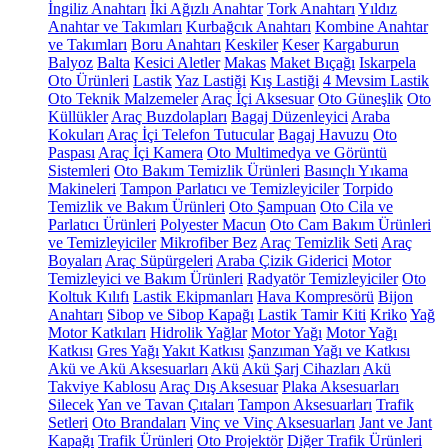
İngiliz Anahtarı
İki Ağızlı Anahtar
Tork Anahtarı
Yıldız
Anahtar ve Takımları
Kurbağcık Anahtarı
Kombine Anahtar
ve Takımları
Boru Anahtarı
Keskiler
Keser
Kargaburun
Balyoz
Balta
Kesici Aletler
Makas
Maket Bıçağı
Iskarpela
Oto Ürünleri
Lastik
Yaz Lastiği
Kış Lastiği
4 Mevsim Lastik
Oto Teknik Malzemeler
Araç İçi Aksesuar
Oto Güneşlik
Oto
Küllükler
Araç Buzdolapları
Bagaj Düzenleyici
Araba
Kokuları
Araç İçi Telefon Tutucular
Bagaj Havuzu
Oto
Paspası
Araç İçi Kamera
Oto Multimedya ve Görüntü
Sistemleri
Oto Bakım Temizlik Ürünleri
Basınçlı Yıkama
Makineleri
Tampon Parlatıcı ve Temizleyiciler
Torpido
Temizlik ve Bakım Ürünleri
Oto Şampuan
Oto Cila ve
Parlatıcı Ürünleri
Polyester Macun
Oto Cam Bakım Ürünleri
ve Temizleyiciler
Mikrofiber Bez
Araç Temizlik Seti
Araç
Boyaları
Araç Süpürgeleri
Araba Çizik Giderici
Motor
Temizleyici ve Bakım Ürünleri
Radyatör Temizleyiciler
Oto
Koltuk Kılıfı
Lastik Ekipmanları
Hava Kompresörü
Bijon
Anahtarı
Sibop ve Sibop Kapağı
Lastik Tamir Kiti
Kriko
Yağ
Motor Katkıları
Hidrolik Yağlar
Motor Yağı
Motor Yağı
Katkısı
Gres Yağı
Yakıt Katkısı
Şanzıman Yağı ve Katkısı
Akü ve Akü Aksesuarları
Akü
Akü Şarj Cihazları
Akü
Takviye Kablosu
Araç Dış Aksesuar
Plaka Aksesuarları
Silecek
Yan ve Tavan Çıtaları
Tampon Aksesuarları
Trafik
Setleri
Oto Brandaları
Vinç ve Vinç Aksesuarları
Jant ve Jant
Kapağı
Trafik Ürünleri
Oto Projektör
Diğer Trafik Ürünleri