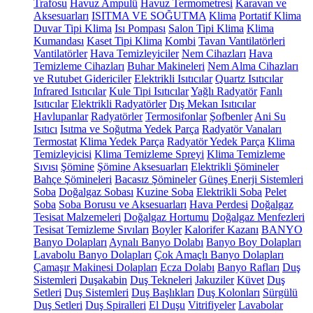
Trafosu
Havuz Ampulü
Havuz Termometresi
Karavan ve
Aksesuarları
ISITMA VE SOĞUTMA
Klima
Portatif Klima
Duvar Tipi Klima
Isı Pompası
Salon Tipi Klima
Klima
Kumandası
Kaset Tipi Klima
Kombi
Tavan Vantilatörleri
Vantilatörler
Hava Temizleyiciler
Nem Cihazları
Hava
Temizleme Cihazları
Buhar Makineleri
Nem Alma Cihazları
ve Rutubet Gidericiler
Elektrikli Isıtıcılar
Quartz Isıtıcılar
Infrared Isıtıcılar
Kule Tipi Isıtıcılar
Yağlı Radyatör
Fanlı
Isıtıcılar
Elektrikli Radyatörler
Dış Mekan Isıtıcılar
Havlupanlar
Radyatörler
Termosifonlar
Şofbenler
Ani Su
Isıtıcı
Isıtma ve Soğutma Yedek Parça
Radyatör Vanaları
Termostat
Klima Yedek Parça
Radyatör Yedek Parça
Klima
Temizleyicisi
Klima Temizleme Spreyi
Klima Temizleme
Sıvısı
Şömine
Şömine Aksesuarları
Elektrikli Şömineler
Bahçe Şömineleri
Bacasız Şömineler
Güneş Enerji Sistemleri
Soba
Doğalgaz Sobası
Kuzine Soba
Elektrikli Soba
Pelet
Soba
Soba Borusu ve Aksesuarları
Hava Perdesi
Doğalgaz
Tesisat Malzemeleri
Doğalgaz Hortumu
Doğalgaz Menfezleri
Tesisat Temizleme Sıvıları
Boyler
Kalorifer Kazanı
BANYO
Banyo Dolapları
Aynalı Banyo Dolabı
Banyo Boy Dolapları
Lavabolu Banyo Dolapları
Çok Amaçlı Banyo Dolapları
Çamaşır Makinesi Dolapları
Ecza Dolabı
Banyo Rafları
Duş
Sistemleri
Duşakabin
Duş Tekneleri
Jakuziler
Küvet
Duş
Setleri
Duş Sistemleri
Duş Başlıkları
Duş Kolonları
Sürgülü
Duş Setleri
Duş Spiralleri
El Duşu
Vitrifiyeler
Lavabolar