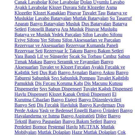
Çanak Lavabolar
Köşe Lavabolar
Dolap Uyumlu Lavabo
Ayaklı Lavabolar
Klozet
Duvara Sıfır Klozetler
Asma
Klozetler
Klozet Kapakları
Pisuvar
Tuvalet Taşı
Batarya ve
Musluklar
Lavabo Bataryaları
Mutfak Bataryaları
Su Tasarruf
Aparatı
Banyo Bataryaları
Musluk
Duş Bataryaları
Batarya
Setleri
Fotoselli Batarya
Ara Musluk
Pisuvar Musluğu
Batarya ve Musluk Yedek Parçaları
Sifon
Lavabo Sifonu
Eviye Sifonu
Yer Sifonu
Sifon Aksesuarları ve Parçaları
Rezervuar ve Aksesuarları
Rezervuar Kumanda Paneli
Rezervuar Seti
Rezervuar İç Takımı
Banyo Bakım Setleri
Yara Bandı
Lif ve Süngerler
Sıcak Su Torbası
Cımbız
Sabun
Tırnak Makası
Banyo Seramik ve Fayansları
Banyo
Aksesuarları
Tuvalet ve Klozet Fırçaları
Ayaklı Fırçalık ve
Kağıtlık Seti
Duş Rafı
Banyo Aynaları
Banyo Askısı
Banyo
Taburesi
Sabunluk
Sıvı Sabunluk Pompası
Tuvalet Kağıtlığı
Pamukluk
Diş Fırçası Koruma Kabı
Diş Macunu Kutusu
Dispenserler
Sıvı Sabun Dispenseri
Tuvalet Kağıdı Dispenseri
Havlu Dispenseri
Klozet Kapak Örtüsü Dispenseri
El
Kurutma Cihazları
Banyo Etajeri
Banyo Düzenleyicileri
Banyo Seti
Diş Fırçalık
Havluluk
Banyo Kaydırmazı
Duş
Perde Askısı
Yaşlı ve Bedensel Engelli Banyo Ürünleri
Banyo
Havalandırma ve Isıtma
Banyo Aspiratörü
Diğer
Banyo
Tekstil
Banyo Paspasları
Banyo Bakım Setleri
Banyo
Perdeleri
Bornoz
Peştemal
Havlu
MUTFAK
Mutfak
Mobilyaları
Mutfak Dolapları
Hazır Mutfak Dolapları
Çok