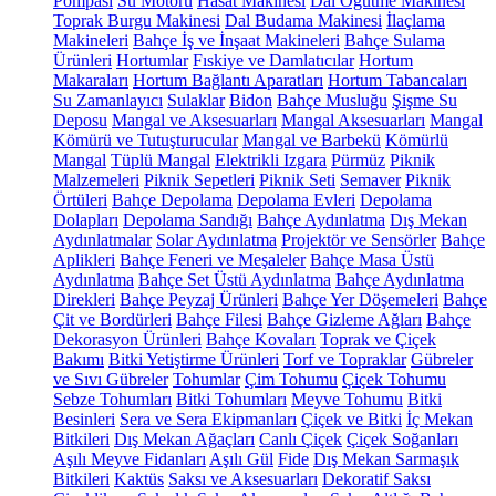
Pompası
Su Motoru
Hasat Makinesi
Dal Öğütme Makinesi
Toprak Burgu Makinesi
Dal Budama Makinesi
İlaçlama
Makineleri
Bahçe İş ve İnşaat Makineleri
Bahçe Sulama
Ürünleri
Hortumlar
Fıskiye ve Damlatıcılar
Hortum
Makaraları
Hortum Bağlantı Aparatları
Hortum Tabancaları
Su Zamanlayıcı
Sulaklar
Bidon
Bahçe Musluğu
Şişme Su
Deposu
Mangal ve Aksesuarları
Mangal Aksesuarları
Mangal
Kömürü ve Tutuşturucular
Mangal ve Barbekü
Kömürlü
Mangal
Tüplü Mangal
Elektrikli Izgara
Pürmüz
Piknik
Malzemeleri
Piknik Sepetleri
Piknik Seti
Semaver
Piknik
Örtüleri
Bahçe Depolama
Depolama Evleri
Depolama
Dolapları
Depolama Sandığı
Bahçe Aydınlatma
Dış Mekan
Aydınlatmalar
Solar Aydınlatma
Projektör ve Sensörler
Bahçe
Aplikleri
Bahçe Feneri ve Meşaleler
Bahçe Masa Üstü
Aydınlatma
Bahçe Set Üstü Aydınlatma
Bahçe Aydınlatma
Direkleri
Bahçe Peyzaj Ürünleri
Bahçe Yer Döşemeleri
Bahçe
Çit ve Bordürleri
Bahçe Filesi
Bahçe Gizleme Ağları
Bahçe
Dekorasyon Ürünleri
Bahçe Kovaları
Toprak ve Çiçek
Bakımı
Bitki Yetiştirme Ürünleri
Torf ve Topraklar
Gübreler
ve Sıvı Gübreler
Tohumlar
Çim Tohumu
Çiçek Tohumu
Sebze Tohumları
Bitki Tohumları
Meyve Tohumu
Bitki
Besinleri
Sera ve Sera Ekipmanları
Çiçek ve Bitki
İç Mekan
Bitkileri
Dış Mekan Ağaçları
Canlı Çiçek
Çiçek Soğanları
Aşılı Meyve Fidanları
Aşılı Gül
Fide
Dış Mekan Sarmaşık
Bitkileri
Kaktüs
Saksı ve Aksesuarları
Dekoratif Saksı