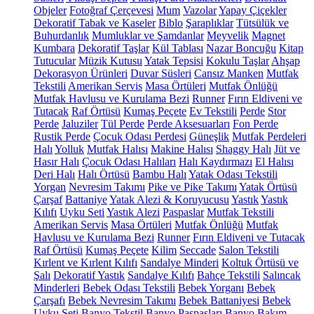
Objeler
Fotoğraf Çerçevesi
Mum
Vazolar
Yapay Çiçekler
Dekoratif Tabak ve Kaseler
Biblo
Şaraplıklar
Tütsülük ve
Buhurdanlık
Mumluklar ve Şamdanlar
Meyvelik
Magnet
Kumbara
Dekoratif Taşlar
Kül Tablası
Nazar Boncuğu
Kitap
Tutucular
Müzik Kutusu
Yatak Tepsisi
Kokulu Taşlar
Ahşap
Dekorasyon Ürünleri
Duvar Süsleri
Cansız Manken
Mutfak
Tekstili
Amerikan Servis
Masa Örtüleri
Mutfak Önlüğü
Mutfak Havlusu ve Kurulama Bezi
Runner
Fırın Eldiveni ve
Tutacak
Raf Örtüsü
Kumaş Peçete
Ev Tekstili
Perde
Stor
Perde
Jaluziler
Tül Perde
Perde Aksesuarları
Fon Perde
Rustik Perde
Çocuk Odası Perdesi
Güneşlik
Mutfak Perdeleri
Halı
Yolluk
Mutfak Halısı
Makine Halısı
Shaggy Halı
Jüt ve
Hasır Halı
Çocuk Odası Halıları
Halı Kaydırmazı
El Halısı
Deri Halı
Halı Örtüsü
Bambu Halı
Yatak Odası Tekstili
Yorgan
Nevresim Takımı
Pike ve Pike Takımı
Yatak Örtüsü
Çarşaf
Battaniye
Yatak Alezi & Koruyucusu
Yastık
Yastık
Kılıfı
Uyku Seti
Yastık Alezi
Paspaslar
Mutfak Tekstili
Amerikan Servis
Masa Örtüleri
Mutfak Önlüğü
Mutfak
Havlusu ve Kurulama Bezi
Runner
Fırın Eldiveni ve Tutacak
Raf Örtüsü
Kumaş Peçete
Kilim
Seccade
Salon Tekstili
Kırlent ve Kırlent Kılıfı
Sandalye Minderi
Koltuk Örtüsü ve
Şalı
Dekoratif Yastık
Sandalye Kılıfı
Bahçe Tekstili
Salıncak
Minderleri
Bebek Odası Tekstili
Bebek Yorganı
Bebek
Çarşafı
Bebek Nevresim Takımı
Bebek Battaniyesi
Bebek
Uyku Seti
Banyo Tekstil
Banyo Paspasları
Banyo Bakım