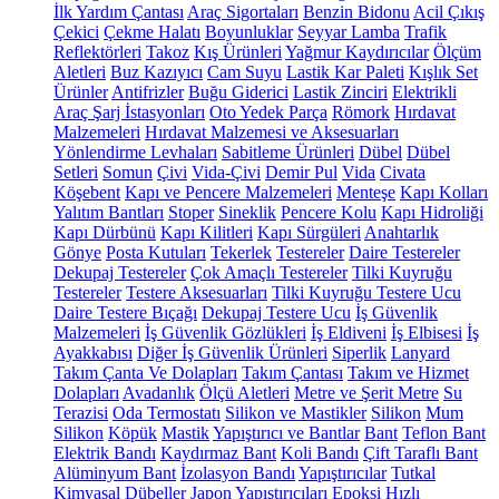
İlk Yardım Çantası
Araç Sigortaları
Benzin Bidonu
Acil Çıkış
Çekici
Çekme Halatı
Boyunluklar
Seyyar Lamba
Trafik
Reflektörleri
Takoz
Kış Ürünleri
Yağmur Kaydırıcılar
Ölçüm
Aletleri
Buz Kazıyıcı
Cam Suyu
Lastik Kar Paleti
Kışlık Set
Ürünler
Antifrizler
Buğu Giderici
Lastik Zinciri
Elektrikli
Araç Şarj İstasyonları
Oto Yedek Parça
Römork
Hırdavat
Malzemeleri
Hırdavat Malzemesi ve Aksesuarları
Yönlendirme Levhaları
Sabitleme Ürünleri
Dübel
Dübel
Setleri
Somun
Çivi
Vida-Çivi
Demir Pul
Vida
Civata
Köşebent
Kapı ve Pencere Malzemeleri
Menteşe
Kapı Kolları
Yalıtım Bantları
Stoper
Sineklik
Pencere Kolu
Kapı Hidroliği
Kapı Dürbünü
Kapı Kilitleri
Kapı Sürgüleri
Anahtarlık
Gönye
Posta Kutuları
Tekerlek
Testereler
Daire Testereler
Dekupaj Testereler
Çok Amaçlı Testereler
Tilki Kuyruğu
Testereler
Testere Aksesuarları
Tilki Kuyruğu Testere Ucu
Daire Testere Bıçağı
Dekupaj Testere Ucu
İş Güvenlik
Malzemeleri
İş Güvenlik Gözlükleri
İş Eldiveni
İş Elbisesi
İş
Ayakkabısı
Diğer İş Güvenlik Ürünleri
Siperlik
Lanyard
Takım Çanta Ve Dolapları
Takım Çantası
Takım ve Hizmet
Dolapları
Avadanlık
Ölçü Aletleri
Metre ve Şerit Metre
Su
Terazisi
Oda Termostatı
Silikon ve Mastikler
Silikon
Mum
Silikon
Köpük
Mastik
Yapıştırıcı ve Bantlar
Bant
Teflon Bant
Elektrik Bandı
Kaydırmaz Bant
Koli Bandı
Çift Taraflı Bant
Alüminyum Bant
İzolasyon Bandı
Yapıştırıcılar
Tutkal
Kimyasal Dübeller
Japon Yapıştırıcıları
Epoksi
Hızlı