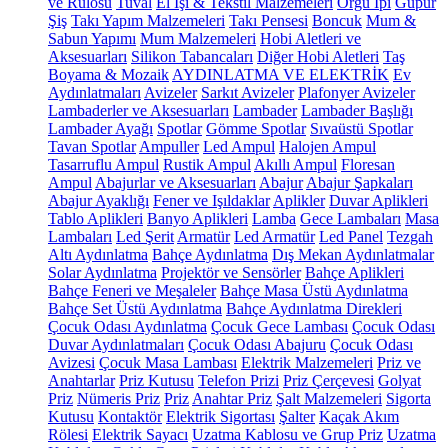
ve Rulosu
Tuval
El İşi & Tekstil Malzemeleri
Örgü İpi
Güpür
Şiş
Takı Yapım Malzemeleri
Takı Pensesi
Boncuk
Mum &
Sabun Yapımı
Mum Malzemeleri
Hobi Aletleri ve
Aksesuarları
Silikon Tabancaları
Diğer Hobi Aletleri
Taş
Boyama & Mozaik
AYDINLATMA VE ELEKTRİK
Ev
Aydınlatmaları
Avizeler
Sarkıt Avizeler
Plafonyer Avizeler
Lambaderler ve Aksesuarları
Lambader
Lambader Başlığı
Lambader Ayağı
Spotlar
Gömme Spotlar
Sıvaüstü Spotlar
Tavan Spotlar
Ampuller
Led Ampul
Halojen Ampul
Tasarruflu Ampul
Rustik Ampul
Akıllı Ampul
Floresan
Ampul
Abajurlar ve Aksesuarları
Abajur
Abajur Şapkaları
Abajur Ayaklığı
Fener ve Işıldaklar
Aplikler
Duvar Aplikleri
Tablo Aplikleri
Banyo Aplikleri
Lamba
Gece Lambaları
Masa
Lambaları
Led Şerit
Armatür
Led Armatür
Led Panel
Tezgah
Altı Aydınlatma
Bahçe Aydınlatma
Dış Mekan Aydınlatmalar
Solar Aydınlatma
Projektör ve Sensörler
Bahçe Aplikleri
Bahçe Feneri ve Meşaleler
Bahçe Masa Üstü Aydınlatma
Bahçe Set Üstü Aydınlatma
Bahçe Aydınlatma Direkleri
Çocuk Odası Aydınlatma
Çocuk Gece Lambası
Çocuk Odası
Duvar Aydınlatmaları
Çocuk Odası Abajuru
Çocuk Odası
Avizesi
Çocuk Masa Lambası
Elektrik Malzemeleri
Priz ve
Anahtarlar
Priz Kutusu
Telefon Prizi
Priz Çerçevesi
Golyat
Priz
Nümeris Priz
Priz
Anahtar Priz
Şalt Malzemeleri
Sigorta
Kutusu
Kontaktör
Elektrik Sigortası
Şalter
Kaçak Akım
Rölesi
Elektrik Sayacı
Uzatma Kablosu ve Grup Priz
Uzatma