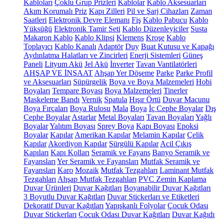
Kabloları
Çoklu Grup Prizleri
Kablolar
Kablo Aksesuarları
Akım Korumalı Priz
Kapı Zilleri
Pil ve Şarj Cihazları
Zaman
Saatleri
Elektronik Devre Elemanı
Fiş
Kablo Pabucu
Kablo
Yüksüğü
Elektronik Tamir Seti
Kablo Düzenleyiciler
Susta
Makaron Kablo
Kablo Klipsi
Klemens
Kroşe
Kablo
Toplayıcı
Kablo Kanalı
Adaptör
Duy
Buat Kutusu ve Kapağı
Aydınlatma Halatları ve Zincirleri
Enerji Sistemleri
Güneş
Paneli
Lityum Akü
Jel Akü
İnverter
Tavan Vantilatörleri
AHŞAP VE İNŞAAT
Ahşap Yer Döşeme
Parke
Parke Profil
ve Aksesuarları
Süpürgelik
Boya ve Boya Malzemeleri
Hobi
Boyaları
Tempare Boyası
Boya Malzemeleri
Tinerler
Maskeleme Bandı
Vernik
Spatula
Hışır Örtü
Duvar Macunu
Boya Fırçaları
Boya Rulosu
Mala
Boya
İç Cephe Boyalar
Dış
Cephe Boyalar
Astarlar
Metal Boyaları
Tavan Boyaları
Yağlı
Boyalar
Yalıtım Boyası
Sprey Boya
Kapı Boyası
Epoksi
Boyalar
Kapılar
Amerikan Kapılar
Melamin Kapılar
Çelik
Kapılar
Akordiyon Kapılar
Sürgülü Kapılar
Acil Çıkış
Kapıları
Kapı Kolları
Seramik ve Fayans
Banyo Seramik ve
Fayansları
Yer Seramik ve Fayansları
Mutfak Seramik ve
Fayansları
Karo
Mozaik
Mutfak Tezgahları
Laminant Mutfak
Tezgahları
Ahşap Mutfak Tezgahları
PVC Zemin Kaplama
Duvar Ürünleri
Duvar Kağıtları
Boyanabilir Duvar Kağıtları
3 Boyutlu Duvar Kağıtları
Duvar Stickerları ve Etiketleri
Dekoratif Duvar Kağıtları
Yapışkanlı Folyolar
Çocuk Odası
Duvar Stickerları
Çocuk Odası Duvar Kağıtları
Duvar Kağıdı