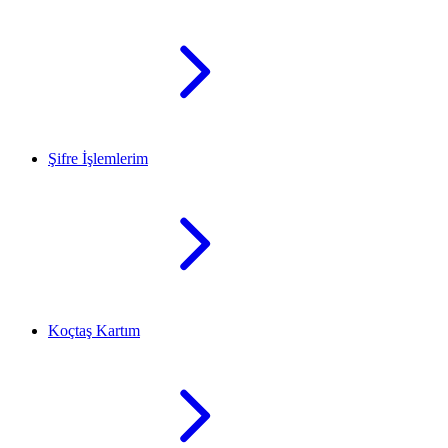
Şifre İşlemlerim
Koçtaş Kartım