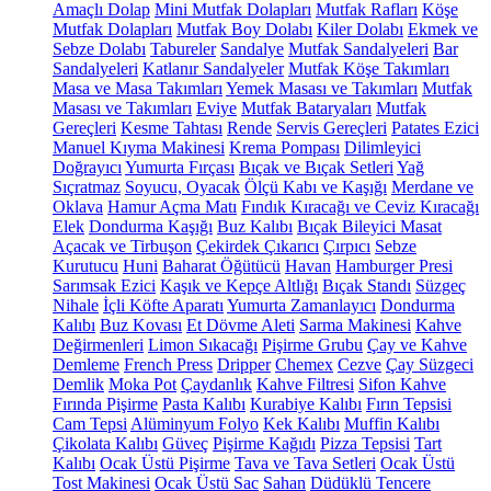
Amaçlı Dolap
Mini Mutfak Dolapları
Mutfak Rafları
Köşe
Mutfak Dolapları
Mutfak Boy Dolabı
Kiler Dolabı
Ekmek ve
Sebze Dolabı
Tabureler
Sandalye
Mutfak Sandalyeleri
Bar
Sandalyeleri
Katlanır Sandalyeler
Mutfak Köşe Takımları
Masa ve Masa Takımları
Yemek Masası ve Takımları
Mutfak
Masası ve Takımları
Eviye
Mutfak Bataryaları
Mutfak
Gereçleri
Kesme Tahtası
Rende
Servis Gereçleri
Patates Ezici
Manuel Kıyma Makinesi
Krema Pompası
Dilimleyici
Doğrayıcı
Yumurta Fırçası
Bıçak ve Bıçak Setleri
Yağ
Sıçratmaz
Soyucu, Oyacak
Ölçü Kabı ve Kaşığı
Merdane ve
Oklava
Hamur Açma Matı
Fındık Kıracağı ve Ceviz Kıracağı
Elek
Dondurma Kaşığı
Buz Kalıbı
Bıçak Bileyici Masat
Açacak ve Tirbuşon
Çekirdek Çıkarıcı
Çırpıcı
Sebze
Kurutucu
Huni
Baharat Öğütücü
Havan
Hamburger Presi
Sarımsak Ezici
Kaşık ve Kepçe Altlığı
Bıçak Standı
Süzgeç
Nihale
İçli Köfte Aparatı
Yumurta Zamanlayıcı
Dondurma
Kalıbı
Buz Kovası
Et Dövme Aleti
Sarma Makinesi
Kahve
Değirmenleri
Limon Sıkacağı
Pişirme Grubu
Çay ve Kahve
Demleme
French Press
Dripper
Chemex
Cezve
Çay Süzgeci
Demlik
Moka Pot
Çaydanlık
Kahve Filtresi
Sifon Kahve
Fırında Pişirme
Pasta Kalıbı
Kurabiye Kalıbı
Fırın Tepsisi
Cam Tepsi
Alüminyum Folyo
Kek Kalıbı
Muffin Kalıbı
Çikolata Kalıbı
Güveç
Pişirme Kağıdı
Pizza Tepsisi
Tart
Kalıbı
Ocak Üstü Pişirme
Tava ve Tava Setleri
Ocak Üstü
Tost Makinesi
Ocak Üstü Sac
Sahan
Düdüklü Tencere