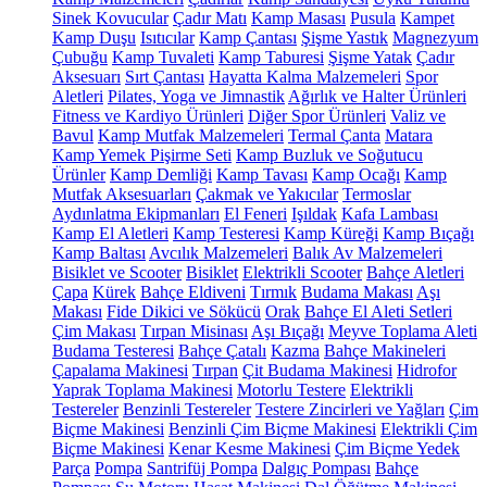
Sinek Kovucular
Çadır Matı
Kamp Masası
Pusula
Kampet
Kamp Duşu
Isıtıcılar
Kamp Çantası
Şişme Yastık
Magnezyum
Çubuğu
Kamp Tuvaleti
Kamp Taburesi
Şişme Yatak
Çadır
Aksesuarı
Sırt Çantası
Hayatta Kalma Malzemeleri
Spor
Aletleri
Pilates, Yoga ve Jimnastik
Ağırlık ve Halter Ürünleri
Fitness ve Kardiyo Ürünleri
Diğer Spor Ürünleri
Valiz ve
Bavul
Kamp Mutfak Malzemeleri
Termal Çanta
Matara
Kamp Yemek Pişirme Seti
Kamp Buzluk ve Soğutucu
Ürünler
Kamp Demliği
Kamp Tavası
Kamp Ocağı
Kamp
Mutfak Aksesuarları
Çakmak ve Yakıcılar
Termoslar
Aydınlatma Ekipmanları
El Feneri
Işıldak
Kafa Lambası
Kamp El Aletleri
Kamp Testeresi
Kamp Küreği
Kamp Bıçağı
Kamp Baltası
Avcılık Malzemeleri
Balık Av Malzemeleri
Bisiklet ve Scooter
Bisiklet
Elektrikli Scooter
Bahçe Aletleri
Çapa
Kürek
Bahçe Eldiveni
Tırmık
Budama Makası
Aşı
Makası
Fide Dikici ve Sökücü
Orak
Bahçe El Aleti Setleri
Çim Makası
Tırpan Misinası
Aşı Bıçağı
Meyve Toplama Aleti
Budama Testeresi
Bahçe Çatalı
Kazma
Bahçe Makineleri
Çapalama Makinesi
Tırpan
Çit Budama Makinesi
Hidrofor
Yaprak Toplama Makinesi
Motorlu Testere
Elektrikli
Testereler
Benzinli Testereler
Testere Zincirleri ve Yağları
Çim
Biçme Makinesi
Benzinli Çim Biçme Makinesi
Elektrikli Çim
Biçme Makinesi
Kenar Kesme Makinesi
Çim Biçme Yedek
Parça
Pompa
Santrifüj Pompa
Dalgıç Pompası
Bahçe