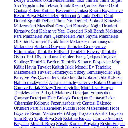
Dosya
Etiketlik
Okul Malzemeleri
Yazı Tahtası
Tahta Silgisi
Sıvı Yapıştırıcılar
Tebeşir
Suluk
Resim Çantası
Pano
Okul
Çantası
Kalem Kutusu
Beslenme Çantası
Resim Boyaları ve
Resim Boya Malzemeleri
Selobant
Ajanda
Defter
Okul
Defteri
Spiralli Defter
Fihrist
Not Defteri
Bloknot
Kırtasiye
Malzemeleri
Masaüstü Gereçleri
Kırtasiye Kağıt Ürünleri
Kırtasiye Seti
Kalem ve Yazı Gereçleri
Koli Bandı Makinesi
Para Makineleri
Para Çekmeceleri
Para Sayma Makineleri
Ofis Sarf Ürünleri
Evrak İmha Makineleri
Laminasyon
Makineleri
Barkod Okuyucu
Temizlik Gereçleri ve
Ekipmanları
Temizlik Eldiveni
Temizlik Kovası
Temizlik,
Ovma Teli
Tüy Toplama Ürünleri
Faraş
Çekpas
Fırça ve
Süpürge
Temizlik Bezleri
Temizlik Süngeri
Paspas ve Mop
Kâğıt Havlu
Tuvalet Kağıdı
Islak Mendil
Ev Temizlik
Malzemeleri
Tuvalet Temizleyici
Yüzey Temizleyiciler
Yağ,
Kireç ve Pas Çözücüler
Çubuklu Oda Kokusu
Oda Kokusu
Halı Temizleyiciler
Ahşap Temizleyiciler ve Bakım Ürünleri
Cam ve Parlak Yüzey Temizleyiciler
Mutfak ve Banyo
Temizleyiciler
Bulaşık Makinesi Deterjanı
Yumuşatıcı
Çamaşır Deterjanı
Elde Bulaşık Deterjanı
Çamaşır Leke
Çıkarıcılar
Kolonya
Pazar Arabası ve Çantası
Eğlence
Ürünleri
Parti Malzemeleri
Puzzle
Hobi Malzemeleri
Hobi
Boya ve Resim Malzemeleri
Ahşap Boyaları
Akrilik Boyalar
Sulu Boya
Yağlı Boya Seti
Eskitme Boyası
Cam ve Seramik
Boyaları
Metalik Boya
Şövale
Kumaş Boyaları
Resim Fırçası