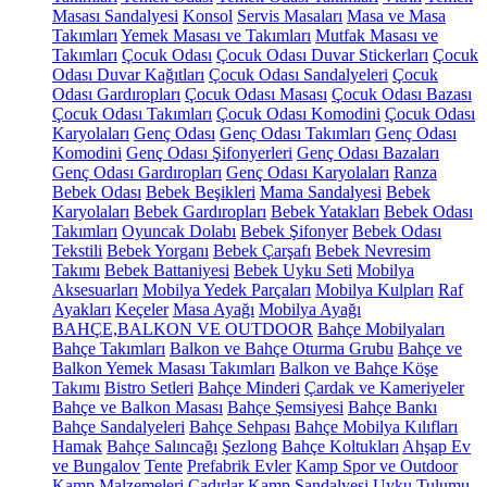
Masası Sandalyesi
Konsol
Servis Masaları
Masa ve Masa
Takımları
Yemek Masası ve Takımları
Mutfak Masası ve
Takımları
Çocuk Odası
Çocuk Odası Duvar Stickerları
Çocuk
Odası Duvar Kağıtları
Çocuk Odası Sandalyeleri
Çocuk
Odası Gardıropları
Çocuk Odası Masası
Çocuk Odası Bazası
Çocuk Odası Takımları
Çocuk Odası Komodini
Çocuk Odası
Karyolaları
Genç Odası
Genç Odası Takımları
Genç Odası
Komodini
Genç Odası Şifonyerleri
Genç Odası Bazaları
Genç Odası Gardıropları
Genç Odası Karyolaları
Ranza
Bebek Odası
Bebek Beşikleri
Mama Sandalyesi
Bebek
Karyolaları
Bebek Gardıropları
Bebek Yatakları
Bebek Odası
Takımları
Oyuncak Dolabı
Bebek Şifonyer
Bebek Odası
Tekstili
Bebek Yorganı
Bebek Çarşafı
Bebek Nevresim
Takımı
Bebek Battaniyesi
Bebek Uyku Seti
Mobilya
Aksesuarları
Mobilya Yedek Parçaları
Mobilya Kulpları
Raf
Ayakları
Keçeler
Masa Ayağı
Mobilya Ayağı
BAHÇE,BALKON VE OUTDOOR
Bahçe Mobilyaları
Bahçe Takımları
Balkon ve Bahçe Oturma Grubu
Bahçe ve
Balkon Yemek Masası Takımları
Balkon ve Bahçe Köşe
Takımı
Bistro Setleri
Bahçe Minderi
Çardak ve Kameriyeler
Bahçe ve Balkon Masası
Bahçe Şemsiyesi
Bahçe Bankı
Bahçe Sandalyeleri
Bahçe Sehpası
Bahçe Mobilya Kılıfları
Hamak
Bahçe Salıncağı
Şezlong
Bahçe Koltukları
Ahşap Ev
ve Bungalov
Tente
Prefabrik Evler
Kamp Spor ve Outdoor
Kamp Malzemeleri
Çadırlar
Kamp Sandalyesi
Uyku Tulumu