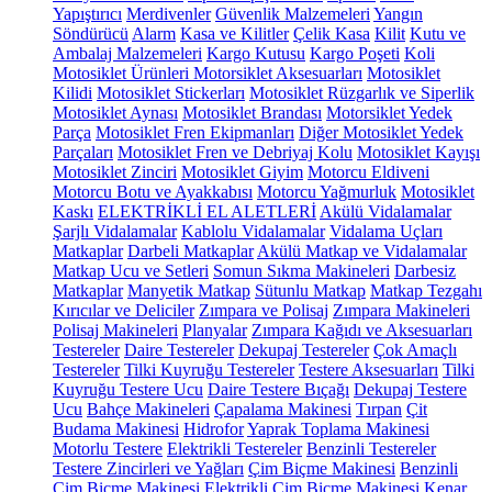
Yapıştırıcı
Merdivenler
Güvenlik Malzemeleri
Yangın
Söndürücü
Alarm
Kasa ve Kilitler
Çelik Kasa
Kilit
Kutu ve
Ambalaj Malzemeleri
Kargo Kutusu
Kargo Poşeti
Koli
Motosiklet Ürünleri
Motorsiklet Aksesuarları
Motosiklet
Kilidi
Motosiklet Stickerları
Motosiklet Rüzgarlık ve Siperlik
Motosiklet Aynası
Motosiklet Brandası
Motorsiklet Yedek
Parça
Motosiklet Fren Ekipmanları
Diğer Motosiklet Yedek
Parçaları
Motosiklet Fren ve Debriyaj Kolu
Motosiklet Kayışı
Motosiklet Zinciri
Motosiklet Giyim
Motorcu Eldiveni
Motorcu Botu ve Ayakkabısı
Motorcu Yağmurluk
Motosiklet
Kaskı
ELEKTRİKLİ EL ALETLERİ
Akülü Vidalamalar
Şarjlı Vidalamalar
Kablolu Vidalamalar
Vidalama Uçları
Matkaplar
Darbeli Matkaplar
Akülü Matkap ve Vidalamalar
Matkap Ucu ve Setleri
Somun Sıkma Makineleri
Darbesiz
Matkaplar
Manyetik Matkap
Sütunlu Matkap
Matkap Tezgahı
Kırıcılar ve Deliciler
Zımpara ve Polisaj
Zımpara Makineleri
Polisaj Makineleri
Planyalar
Zımpara Kağıdı ve Aksesuarları
Testereler
Daire Testereler
Dekupaj Testereler
Çok Amaçlı
Testereler
Tilki Kuyruğu Testereler
Testere Aksesuarları
Tilki
Kuyruğu Testere Ucu
Daire Testere Bıçağı
Dekupaj Testere
Ucu
Bahçe Makineleri
Çapalama Makinesi
Tırpan
Çit
Budama Makinesi
Hidrofor
Yaprak Toplama Makinesi
Motorlu Testere
Elektrikli Testereler
Benzinli Testereler
Testere Zincirleri ve Yağları
Çim Biçme Makinesi
Benzinli
Çim Biçme Makinesi
Elektrikli Çim Biçme Makinesi
Kenar