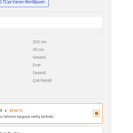
50 TL'ye Varan Worldpuan
200
cm
45
cm
Desenli
Evet
Desenli
Çok Renkli
at
●
49,90 TL
 tahmini kargoya veriliş tarihidir.