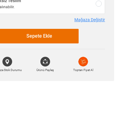
siz Teslim
lınabilir.
Mağaza Değiştir
Sepete Ekle
za Stok Durumu
Ürünü Paylaş
Toptan Fiyat Al