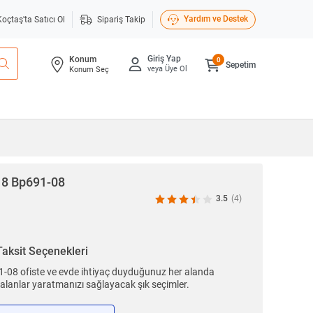
Yardım ve Destek
Koçtaş'ta Satıcı Ol
Sipariş Takip
Giriş Yap
Konum
0
Sepetim
veya Üye Ol
Konum Seç
e 8 Bp691-08
3.5
(4)
Taksit Seçenekleri
91-08 ofiste ve evde ihtiyaç duyduğunuz her alanda
f alanlar yaratmanızı sağlayacak şık seçimler.