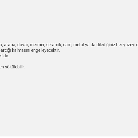
, araba, duvar, mermer, seramik, cam, metal ya da dilediğiniz her yüzeyi dek
cığı kalmasını engelleyecektir.
ıdır.
n sökülebilir.