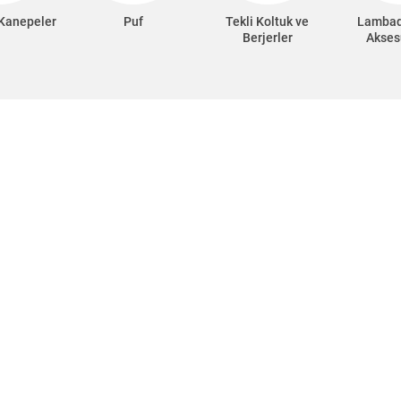
 Kanepeler
Puf
Tekli Koltuk ve
Lambad
Berjerler
Akses