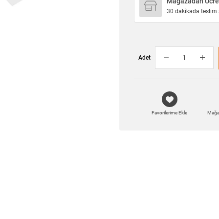
Mağazadan Ücret
30 dakikada teslim a
Adet
Favorilerime Ekle
Mağa