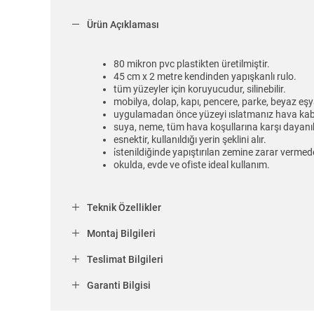
Ürün Açıklaması
80 mikron pvc plastikten üretilmiştir.
45 cm x 2 metre kendinden yapışkanlı rulo.
tüm yüzeyler için koruyucudur, silinebilir.
mobilya, dolap, kapı, pencere, parke, beyaz eşya
uygulamadan önce yüzeyi ıslatmanız hava kabar
suya, neme, tüm hava koşullarına karşı dayanıkl
esnektir, kullanıldığı yerin şeklini alır.
i̇stenildiğinde yapıştırılan zemine zarar vermede
okulda, evde ve ofiste ideal kullanım.
Teknik Özellikler
Montaj Bilgileri
Teslimat Bilgileri
Garanti Bilgisi