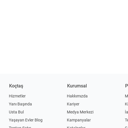
Koçtaş
Kurumsal
P
Hizmetler
Hakkımızda
M
Yanı Başında
Kariyer
K
Usta Bul
Medya Merkezi
İ
Yaşayan Evler Blog
Kampanyalar
T
Toptan Satış
Kataloglar
Gi