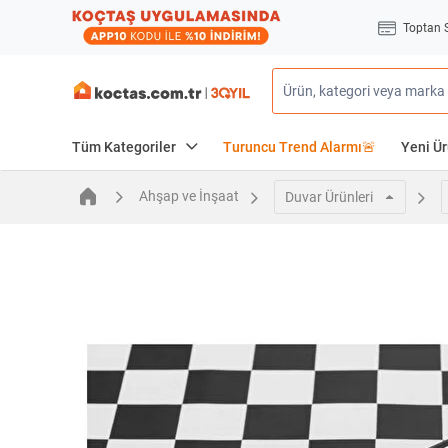
Toptan 
Tüm Kategoriler
Turuncu Trend Alarmı🚨
Yeni Ür
Ahşap ve İnşaat
Duvar Ürünleri