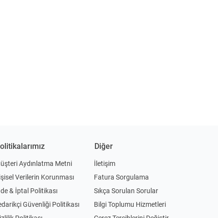
olitikalarımız
Diğer
üşteri Aydınlatma Metni
İletişim
işisel Verilerin Korunması
Fatura Sorgulama
ade & İptal Politikası
Sıkça Sorulan Sorular
edarikçi Güvenliği Politikası
Bilgi Toplumu Hizmetleri
zlilik Politikası
Çerez Tercihlerini Değiştir