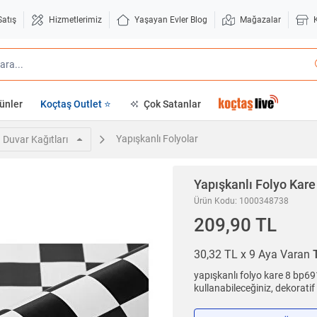
Satış
Hizmetlerimiz
Yaşayan Evler Blog
Mağazalar
ünler
Koçtaş Outlet ⭐
Çok Satanlar
Yapışkanlı Folyolar
Duvar Kağıtları
Yapışkanlı Folyo Kar
Ürün Kodu: 1000348738
209,90 TL
30,32 TL x 9 Aya Varan
yapışkanlı folyo kare 8 bp6
kullanabileceğiniz, dekorati