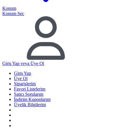
Konum
Konum Seç
Giriş Yap
veya Üye Ol
Giriş Yap
Üye Ol
Siparişlerim
Favori Listelerim
Satıcı Sorularım
İndirim Kuponlarım
Üyelik Bilgilerim