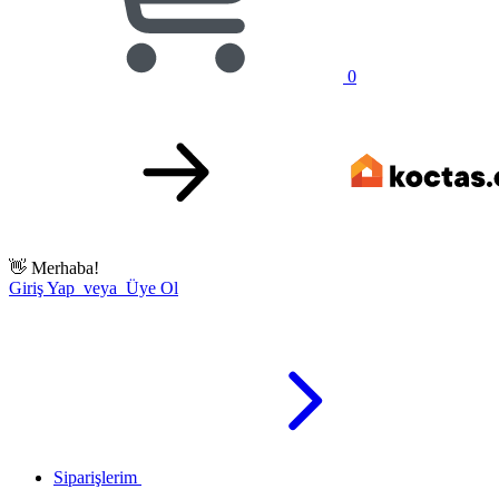
0
👋
Merhaba!
Giriş Yap veya Üye Ol
Siparişlerim