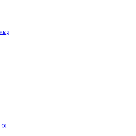
 Blog
ı Ol