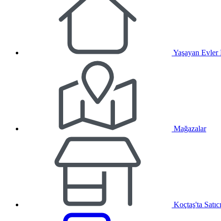
Yaşayan Evler
Mağazalar
Koçtaş'ta Satıc