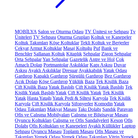
MOBİLYA
Salon ve Oturma Odası
TV Ünitesi ve Sehpası
Tv
Üniteleri
TV Sehpası
Oturma Grupları
Koltuk ve Kanepeler
Koltuk Takımları
Köşe Koltuklar
Tekli Koltuk ve Berjerler
Çekyat
Armut Koltuklar
Masaj Koltuğu
Puf
Bank ve
Benchler
Sallanan Koltuk
Kitaplık
Sehpalar
Zigon Sehpalar
Orta Sehpalar
Yan Sehpalar
Gazetelik
Antre ve Hol
Çok
Amaçlı Dolap
Portmantolar
Askılıklar
Kapı Askısı
Duvar
Askısı
Ayaklı Askılıklar
Dresuar
Ayakkabılık
Yatak Odası
Gardırop
Kapaklı Gardırop
Sürgülü Gardırop
Bez Gardırop
Açık Dolap
Köşe Gardırop
Yüklük
Baza
Tek Kişilik Baza
Çift Kişilik Baza
Yatak Başlığı
Çift Kişilik Yatak Başlığı
Tek
Kişilik Yatak Başlığı
Yatak
Çift Kişilik Yatak
Tek Kişilik
Yatak
Hasta Yatağı
Yatak Pedi & Şiltesi
Karyola
Tek Kişilik
Karyola
Çift Kişilik Karyola
Şifonyerler
Komodin
Yatak
Odası Takımları
Makyaj Masası
Takı Dolabı
Sandık
Paravan
Ofis ve Çalışma Mobilyaları
Çalışma ve Bilgisayar Masası
Oyuncu Koltukları
Çalışma ve Ofis Sandalyeleri
Keson
Ofis
Dolabı
Ofis Koltukları ve Kanepeleri
Ayaklı Küllükler
Laptop
Sehpası
Oyuncu Masası
Toplantı Masası
Ofis Masası ve
Takımları
Yemek Odası
Yemek Odası Takımları
Vitrin
Yemek