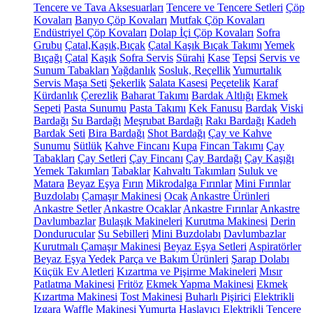
Tencere ve Tava Aksesuarları
Tencere ve Tencere Setleri
Çöp
Kovaları
Banyo Çöp Kovaları
Mutfak Çöp Kovaları
Endüstriyel Çöp Kovaları
Dolap İçi Çöp Kovaları
Sofra
Grubu
Çatal,Kaşık,Bıçak
Çatal Kaşık Bıçak Takımı
Yemek
Bıçağı
Çatal
Kaşık
Sofra Servis
Sürahi
Kase
Tepsi
Servis ve
Sunum Tabakları
Yağdanlık
Sosluk, Reçellik
Yumurtalık
Servis Maşa Seti
Şekerlik
Salata Kasesi
Peçetelik
Karaf
Kürdanlık
Çerezlik
Baharat Takımı
Bardak Altlığı
Ekmek
Sepeti
Pasta Sunumu
Pasta Takımı
Kek Fanusu
Bardak
Viski
Bardağı
Su Bardağı
Meşrubat Bardağı
Rakı Bardağı
Kadeh
Bardak Seti
Bira Bardağı
Shot Bardağı
Çay ve Kahve
Sunumu
Sütlük
Kahve Fincanı
Kupa
Fincan Takımı
Çay
Tabakları
Çay Setleri
Çay Fincanı
Çay Bardağı
Çay Kaşığı
Yemek Takımları
Tabaklar
Kahvaltı Takımları
Suluk ve
Matara
Beyaz Eşya
Fırın
Mikrodalga Fırınlar
Mini Fırınlar
Buzdolabı
Çamaşır Makinesi
Ocak
Ankastre Ürünleri
Ankastre Setler
Ankastre Ocaklar
Ankastre Fırınlar
Ankastre
Davlumbazlar
Bulaşık Makineleri
Kurutma Makinesi
Derin
Dondurucular
Su Sebilleri
Mini Buzdolabı
Davlumbazlar
Kurutmalı Çamaşır Makinesi
Beyaz Eşya Setleri
Aspiratörler
Beyaz Eşya Yedek Parça ve Bakım Ürünleri
Şarap Dolabı
Küçük Ev Aletleri
Kızartma ve Pişirme Makineleri
Mısır
Patlatma Makinesi
Fritöz
Ekmek Yapma Makinesi
Ekmek
Kızartma Makinesi
Tost Makinesi
Buharlı Pişirici
Elektrikli
Izgara
Waffle Makinesi
Yumurta Haşlayıcı
Elektrikli Tencere