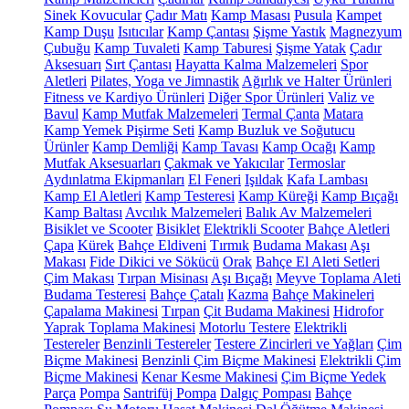
Sinek Kovucular
Çadır Matı
Kamp Masası
Pusula
Kampet
Kamp Duşu
Isıtıcılar
Kamp Çantası
Şişme Yastık
Magnezyum
Çubuğu
Kamp Tuvaleti
Kamp Taburesi
Şişme Yatak
Çadır
Aksesuarı
Sırt Çantası
Hayatta Kalma Malzemeleri
Spor
Aletleri
Pilates, Yoga ve Jimnastik
Ağırlık ve Halter Ürünleri
Fitness ve Kardiyo Ürünleri
Diğer Spor Ürünleri
Valiz ve
Bavul
Kamp Mutfak Malzemeleri
Termal Çanta
Matara
Kamp Yemek Pişirme Seti
Kamp Buzluk ve Soğutucu
Ürünler
Kamp Demliği
Kamp Tavası
Kamp Ocağı
Kamp
Mutfak Aksesuarları
Çakmak ve Yakıcılar
Termoslar
Aydınlatma Ekipmanları
El Feneri
Işıldak
Kafa Lambası
Kamp El Aletleri
Kamp Testeresi
Kamp Küreği
Kamp Bıçağı
Kamp Baltası
Avcılık Malzemeleri
Balık Av Malzemeleri
Bisiklet ve Scooter
Bisiklet
Elektrikli Scooter
Bahçe Aletleri
Çapa
Kürek
Bahçe Eldiveni
Tırmık
Budama Makası
Aşı
Makası
Fide Dikici ve Sökücü
Orak
Bahçe El Aleti Setleri
Çim Makası
Tırpan Misinası
Aşı Bıçağı
Meyve Toplama Aleti
Budama Testeresi
Bahçe Çatalı
Kazma
Bahçe Makineleri
Çapalama Makinesi
Tırpan
Çit Budama Makinesi
Hidrofor
Yaprak Toplama Makinesi
Motorlu Testere
Elektrikli
Testereler
Benzinli Testereler
Testere Zincirleri ve Yağları
Çim
Biçme Makinesi
Benzinli Çim Biçme Makinesi
Elektrikli Çim
Biçme Makinesi
Kenar Kesme Makinesi
Çim Biçme Yedek
Parça
Pompa
Santrifüj Pompa
Dalgıç Pompası
Bahçe