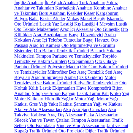
İngiliz Anahtarı
İki Ağızlı Anahtar
Tork Anahtarı
Yıldız
Anahtar ve Takımları
Kurbağcık Anahtarı
Kombine Anahtar
ve Takımları
Boru Anahtarı
Keskiler
Keser
Kargaburun
Balyoz
Balta
Kesici Aletler
Makas
Maket Bıçağı
Iskarpela
Oto Ürünleri
Lastik
Yaz Lastiği
Kış Lastiği
4 Mevsim Lastik
Oto Teknik Malzemeler
Araç İçi Aksesuar
Oto Güneşlik
Oto
Küllükler
Araç Buzdolapları
Bagaj Düzenleyici
Araba
Kokuları
Araç İçi Telefon Tutucular
Bagaj Havuzu
Oto
Paspası
Araç İçi Kamera
Oto Multimedya ve Görüntü
Sistemleri
Oto Bakım Temizlik Ürünleri
Basınçlı Yıkama
Makineleri
Tampon Parlatıcı ve Temizleyiciler
Torpido
Temizlik ve Bakım Ürünleri
Oto Şampuan
Oto Cila ve
Parlatıcı Ürünleri
Polyester Macun
Oto Cam Bakım Ürünleri
ve Temizleyiciler
Mikrofiber Bez
Araç Temizlik Seti
Araç
Boyaları
Araç Süpürgeleri
Araba Çizik Giderici
Motor
Temizleyici ve Bakım Ürünleri
Radyatör Temizleyiciler
Oto
Koltuk Kılıfı
Lastik Ekipmanları
Hava Kompresörü
Bijon
Anahtarı
Sibop ve Sibop Kapağı
Lastik Tamir Kiti
Kriko
Yağ
Motor Katkıları
Hidrolik Yağlar
Motor Yağı
Motor Yağı
Katkısı
Gres Yağı
Yakıt Katkısı
Şanzıman Yağı ve Katkısı
Akü ve Akü Aksesuarları
Akü
Akü Şarj Cihazları
Akü
Takviye Kablosu
Araç Dış Aksesuar
Plaka Aksesuarları
Silecek
Yan ve Tavan Çıtaları
Tampon Aksesuarları
Trafik
Setleri
Oto Brandaları
Vinç ve Vinç Aksesuarları
Jant ve Jant
Kapağı
Trafik Ürünleri
Oto Projektör
Diğer Trafik Ürünleri