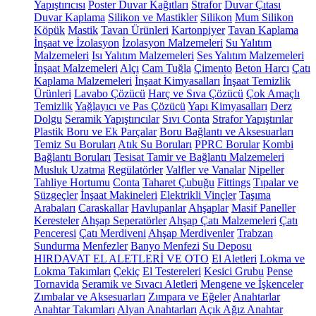
Yapıştırıcısı
Poster Duvar Kağıtları
Strafor
Duvar Çıtası
Duvar Kaplama
Silikon ve Mastikler
Silikon
Mum Silikon
Köpük
Mastik
Tavan Ürünleri
Kartonpiyer
Tavan Kaplama
İnşaat ve İzolasyon
İzolasyon Malzemeleri
Su Yalıtım
Malzemeleri
Isı Yalıtım Malzemeleri
Ses Yalıtım Malzemeleri
İnşaat Malzemeleri
Alçı
Cam Tuğla
Çimento
Beton Harcı
Çatı
Kaplama Malzemeleri
İnşaat Kimyasalları
İnşaat Temizlik
Ürünleri
Lavabo Çözücü
Harç ve Sıva Çözücü
Çok Amaçlı
Temizlik
Yağlayıcı ve Pas Çözücü
Yapı Kimyasalları
Derz
Dolgu
Seramik Yapıştırıcılar
Sıvı Conta
Strafor Yapıştırılar
Plastik Boru ve Ek Parçalar
Boru Bağlantı ve Aksesuarları
Temiz Su Boruları
Atık Su Boruları
PPRC Borular
Kombi
Bağlantı Boruları
Tesisat Tamir ve Bağlantı Malzemeleri
Musluk Uzatma
Regülatörler
Valfler ve Vanalar
Nipeller
Tahliye Hortumu
Conta
Taharet Çubuğu
Fittings
Tıpalar ve
Süzgeçler
İnşaat Makineleri
Elektrikli Vinçler
Taşıma
Arabaları
Caraskallar
Havlupanlar
Ahşaplar
Masif Paneller
Keresteler
Ahşap Seperatörler
Ahşap Çatı Malzemeleri
Çatı
Penceresi
Çatı Merdiveni
Ahşap Merdivenler
Trabzan
Sundurma
Menfezler
Banyo Menfezi
Su Deposu
HIRDAVAT EL ALETLERİ VE OTO
El Aletleri
Lokma ve
Lokma Takımları
Çekiç
El Testereleri
Kesici Grubu
Pense
Tornavida
Seramik ve Sıvacı Aletleri
Mengene ve İşkenceler
Zımbalar ve Aksesuarları
Zımpara ve Eğeler
Anahtarlar
Anahtar Takımları
Alyan Anahtarları
Açık Ağız Anahtar