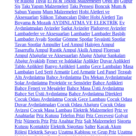
ve Rulosu
Tuval
El İşi & Tekstil Malzemeleri
Örgü İpi
Güpür
Şiş
Takı Yapım Malzemeleri
Takı Pensesi
Boncuk
Mum &
Sabun Yapımı
Mum Malzemeleri
Hobi Aletleri ve
Aksesuarları
Silikon Tabancaları
Diğer Hobi Aletleri
Taş
Boyama & Mozaik
AYDINLATMA VE ELEKTRİK
Ev
Aydınlatmaları
Avizeler
Sarkıt Avizeler
Plafonyer Avizeler
Lambaderler ve Aksesuarları
Lambader
Lambader Başlığı
Lambader Ayağı
Spotlar
Gömme Spotlar
Sıvaüstü Spotlar
Tavan Spotlar
Ampuller
Led Ampul
Halojen Ampul
Tasarruflu Ampul
Rustik Ampul
Akıllı Ampul
Floresan
Ampul
Abajurlar ve Aksesuarları
Abajur
Abajur Şapkaları
Abajur Ayaklığı
Fener ve Işıldaklar
Aplikler
Duvar Aplikleri
Tablo Aplikleri
Banyo Aplikleri
Lamba
Gece Lambaları
Masa
Lambaları
Led Şerit
Armatür
Led Armatür
Led Panel
Tezgah
Altı Aydınlatma
Bahçe Aydınlatma
Dış Mekan Aydınlatmalar
Solar Aydınlatma
Projektör ve Sensörler
Bahçe Aplikleri
Bahçe Feneri ve Meşaleler
Bahçe Masa Üstü Aydınlatma
Bahçe Set Üstü Aydınlatma
Bahçe Aydınlatma Direkleri
Çocuk Odası Aydınlatma
Çocuk Gece Lambası
Çocuk Odası
Duvar Aydınlatmaları
Çocuk Odası Abajuru
Çocuk Odası
Avizesi
Çocuk Masa Lambası
Elektrik Malzemeleri
Priz ve
Anahtarlar
Priz Kutusu
Telefon Prizi
Priz Çerçevesi
Golyat
Priz
Nümeris Priz
Priz
Anahtar Priz
Şalt Malzemeleri
Sigorta
Kutusu
Kontaktör
Elektrik Sigortası
Şalter
Kaçak Akım
Rölesi
Elektrik Sayacı
Uzatma Kablosu ve Grup Priz
Uzatma