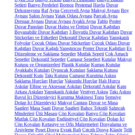
Setleri
Banyo Perdeleri
Bornoz
Peştemal
Havlu
Duvar
Dekorasyonu
Raf
Ayna
Çerçeveli Ayna
Makyaj Aynası
Boy
Aynası
Salon Aynası
Yatak Odası Aynası
Parçalı Ayna
Dresuar Aynası
Duvar Aynası
Ayaklı Ayna
Tablo
Poster
Duvar Panoları
Duvar Halısı ve Örtüsü
Duvar Kağıtları
Boyanabilir Duvar Kağıtları
3 Boyutlu Duvar Kağıtları
Duvar
Stickerları ve Etiketleri
Dekoratif Duvar Kağıtları
Yapışkanlı
Folyolar
Çocuk Odası Duvar Stickerları
Çocuk Odası Duvar
Kağıtları
Duvar Kağıdı Yapıştırıcısı
Poster Duvar Kağıtları
Ev
Düzenleme ve Saklama
Sepetler
Mutfak Sepeti
Çok Amaçlı
Sepetler
Dekoratif Sepetler
Çamaşır Sepetleri
Kutular
Makyaj
Kutusu ve Organizerleri
Plastik Kutular
Kumaş Kutular
Ayakkabı Kutuları
Oyuncak Kutuları
Saklama Kutusu
Dekoratif Kutu
Takı Kutusu
Çamaşır Kurutma Askısı
Saklama Hurçları
Hurçlar
Vakumlu Hurçlar
Halı Hurcu
Askılar
Elbise ve Aksesuar Askıları
Dekoratif Askılar
Kapı
Arkası Askıları
Yapışkanlı Askılar
Vestiyer Askısı
Takı Askısı
Bavul İçi Düzenleyici
Kurutma Makinesi Topu
Şemsiye
Dolap İçi Düzenleyici
Makyaj Çantası
Duvar ve Masa
Saatleri
Masa Saati
Duvar Saatleri
Bahçe Tekstili
Salıncak
Minderleri
Ütü Masası
Çöp Kovaları
Banyo Çöp Kovaları
Mutfak Çöp Kovaları
Endüstriyel Çöp Kovaları
Dolap İçi
Çöp Kovaları
Kırtasiye ve Ofis Malzemeleri
Dosyalama ve
Arşivleme
Poşet Dosya
Evrak Rafı
Çıtçıtlı Dosya
Klasör
Telli