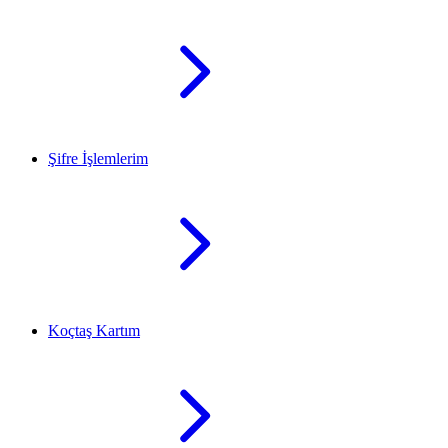
Şifre İşlemlerim
Koçtaş Kartım