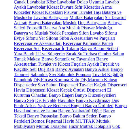
Çanak Lavabolar
Köşe Lavabolar
Dolap Uyumlu Lavabo
Ayaklı Lavabolar
Klozet
Duvara Sıfır Klozetler
Asma
Klozetler
Klozet Kapakları
Pisuvar
Tuvalet Taşı
Batarya ve
Musluklar
Lavabo Bataryaları
Mutfak Bataryaları
Su Tasarruf
Aparatı
Banyo Bataryaları
Musluk
Duş Bataryaları
Batarya
Setleri
Fotoselli Batarya
Ara Musluk
Pisuvar Musluğu
Batarya ve Musluk Yedek Parçaları
Sifon
Lavabo Sifonu
Eviye Sifonu
Yer Sifonu
Sifon Aksesuarları ve Parçaları
Rezervuar ve Aksesuarları
Rezervuar Kumanda Paneli
Rezervuar Seti
Rezervuar İç Takımı
Banyo Bakım Setleri
Yara Bandı
Lif ve Süngerler
Sıcak Su Torbası
Cımbız
Sabun
Tırnak Makası
Banyo Seramik ve Fayansları
Banyo
Aksesuarları
Tuvalet ve Klozet Fırçaları
Ayaklı Fırçalık ve
Kağıtlık Seti
Duş Rafı
Banyo Aynaları
Banyo Askısı
Banyo
Taburesi
Sabunluk
Sıvı Sabunluk Pompası
Tuvalet Kağıtlığı
Pamukluk
Diş Fırçası Koruma Kabı
Diş Macunu Kutusu
Dispenserler
Sıvı Sabun Dispenseri
Tuvalet Kağıdı Dispenseri
Havlu Dispenseri
Klozet Kapak Örtüsü Dispenseri
El
Kurutma Cihazları
Banyo Etajeri
Banyo Düzenleyicileri
Banyo Seti
Diş Fırçalık
Havluluk
Banyo Kaydırmazı
Duş
Perde Askısı
Yaşlı ve Bedensel Engelli Banyo Ürünleri
Banyo
Havalandırma ve Isıtma
Banyo Aspiratörü
Diğer
Banyo
Tekstil
Banyo Paspasları
Banyo Bakım Setleri
Banyo
Perdeleri
Bornoz
Peştemal
Havlu
MUTFAK
Mutfak
Mobilyaları
Mutfak Dolapları
Hazır Mutfak Dolapları
Çok