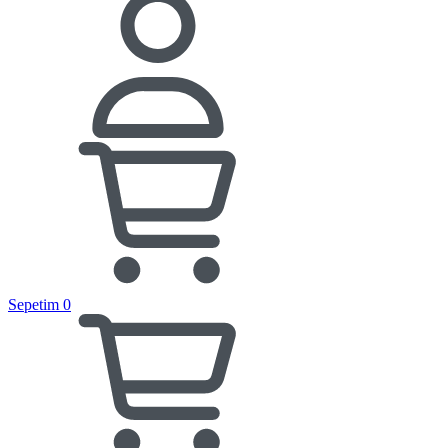
Sepetim
0