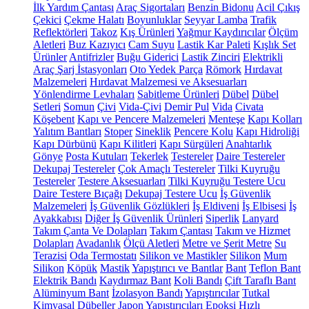
İlk Yardım Çantası
Araç Sigortaları
Benzin Bidonu
Acil Çıkış
Çekici
Çekme Halatı
Boyunluklar
Seyyar Lamba
Trafik
Reflektörleri
Takoz
Kış Ürünleri
Yağmur Kaydırıcılar
Ölçüm
Aletleri
Buz Kazıyıcı
Cam Suyu
Lastik Kar Paleti
Kışlık Set
Ürünler
Antifrizler
Buğu Giderici
Lastik Zinciri
Elektrikli
Araç Şarj İstasyonları
Oto Yedek Parça
Römork
Hırdavat
Malzemeleri
Hırdavat Malzemesi ve Aksesuarları
Yönlendirme Levhaları
Sabitleme Ürünleri
Dübel
Dübel
Setleri
Somun
Çivi
Vida-Çivi
Demir Pul
Vida
Civata
Köşebent
Kapı ve Pencere Malzemeleri
Menteşe
Kapı Kolları
Yalıtım Bantları
Stoper
Sineklik
Pencere Kolu
Kapı Hidroliği
Kapı Dürbünü
Kapı Kilitleri
Kapı Sürgüleri
Anahtarlık
Gönye
Posta Kutuları
Tekerlek
Testereler
Daire Testereler
Dekupaj Testereler
Çok Amaçlı Testereler
Tilki Kuyruğu
Testereler
Testere Aksesuarları
Tilki Kuyruğu Testere Ucu
Daire Testere Bıçağı
Dekupaj Testere Ucu
İş Güvenlik
Malzemeleri
İş Güvenlik Gözlükleri
İş Eldiveni
İş Elbisesi
İş
Ayakkabısı
Diğer İş Güvenlik Ürünleri
Siperlik
Lanyard
Takım Çanta Ve Dolapları
Takım Çantası
Takım ve Hizmet
Dolapları
Avadanlık
Ölçü Aletleri
Metre ve Şerit Metre
Su
Terazisi
Oda Termostatı
Silikon ve Mastikler
Silikon
Mum
Silikon
Köpük
Mastik
Yapıştırıcı ve Bantlar
Bant
Teflon Bant
Elektrik Bandı
Kaydırmaz Bant
Koli Bandı
Çift Taraflı Bant
Alüminyum Bant
İzolasyon Bandı
Yapıştırıcılar
Tutkal
Kimyasal Dübeller
Japon Yapıştırıcıları
Epoksi
Hızlı