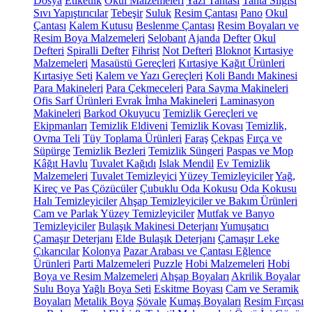
Dosya
Etiketlik
Okul Malzemeleri
Yazı Tahtası
Tahta Silgisi
Sıvı Yapıştırıcılar
Tebeşir
Suluk
Resim Çantası
Pano
Okul
Çantası
Kalem Kutusu
Beslenme Çantası
Resim Boyaları ve
Resim Boya Malzemeleri
Selobant
Ajanda
Defter
Okul
Defteri
Spiralli Defter
Fihrist
Not Defteri
Bloknot
Kırtasiye
Malzemeleri
Masaüstü Gereçleri
Kırtasiye Kağıt Ürünleri
Kırtasiye Seti
Kalem ve Yazı Gereçleri
Koli Bandı Makinesi
Para Makineleri
Para Çekmeceleri
Para Sayma Makineleri
Ofis Sarf Ürünleri
Evrak İmha Makineleri
Laminasyon
Makineleri
Barkod Okuyucu
Temizlik Gereçleri ve
Ekipmanları
Temizlik Eldiveni
Temizlik Kovası
Temizlik,
Ovma Teli
Tüy Toplama Ürünleri
Faraş
Çekpas
Fırça ve
Süpürge
Temizlik Bezleri
Temizlik Süngeri
Paspas ve Mop
Kâğıt Havlu
Tuvalet Kağıdı
Islak Mendil
Ev Temizlik
Malzemeleri
Tuvalet Temizleyici
Yüzey Temizleyiciler
Yağ,
Kireç ve Pas Çözücüler
Çubuklu Oda Kokusu
Oda Kokusu
Halı Temizleyiciler
Ahşap Temizleyiciler ve Bakım Ürünleri
Cam ve Parlak Yüzey Temizleyiciler
Mutfak ve Banyo
Temizleyiciler
Bulaşık Makinesi Deterjanı
Yumuşatıcı
Çamaşır Deterjanı
Elde Bulaşık Deterjanı
Çamaşır Leke
Çıkarıcılar
Kolonya
Pazar Arabası ve Çantası
Eğlence
Ürünleri
Parti Malzemeleri
Puzzle
Hobi Malzemeleri
Hobi
Boya ve Resim Malzemeleri
Ahşap Boyaları
Akrilik Boyalar
Sulu Boya
Yağlı Boya Seti
Eskitme Boyası
Cam ve Seramik
Boyaları
Metalik Boya
Şövale
Kumaş Boyaları
Resim Fırçası