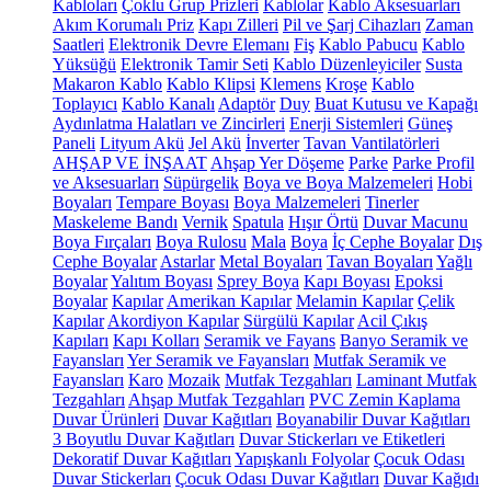
Kabloları
Çoklu Grup Prizleri
Kablolar
Kablo Aksesuarları
Akım Korumalı Priz
Kapı Zilleri
Pil ve Şarj Cihazları
Zaman
Saatleri
Elektronik Devre Elemanı
Fiş
Kablo Pabucu
Kablo
Yüksüğü
Elektronik Tamir Seti
Kablo Düzenleyiciler
Susta
Makaron Kablo
Kablo Klipsi
Klemens
Kroşe
Kablo
Toplayıcı
Kablo Kanalı
Adaptör
Duy
Buat Kutusu ve Kapağı
Aydınlatma Halatları ve Zincirleri
Enerji Sistemleri
Güneş
Paneli
Lityum Akü
Jel Akü
İnverter
Tavan Vantilatörleri
AHŞAP VE İNŞAAT
Ahşap Yer Döşeme
Parke
Parke Profil
ve Aksesuarları
Süpürgelik
Boya ve Boya Malzemeleri
Hobi
Boyaları
Tempare Boyası
Boya Malzemeleri
Tinerler
Maskeleme Bandı
Vernik
Spatula
Hışır Örtü
Duvar Macunu
Boya Fırçaları
Boya Rulosu
Mala
Boya
İç Cephe Boyalar
Dış
Cephe Boyalar
Astarlar
Metal Boyaları
Tavan Boyaları
Yağlı
Boyalar
Yalıtım Boyası
Sprey Boya
Kapı Boyası
Epoksi
Boyalar
Kapılar
Amerikan Kapılar
Melamin Kapılar
Çelik
Kapılar
Akordiyon Kapılar
Sürgülü Kapılar
Acil Çıkış
Kapıları
Kapı Kolları
Seramik ve Fayans
Banyo Seramik ve
Fayansları
Yer Seramik ve Fayansları
Mutfak Seramik ve
Fayansları
Karo
Mozaik
Mutfak Tezgahları
Laminant Mutfak
Tezgahları
Ahşap Mutfak Tezgahları
PVC Zemin Kaplama
Duvar Ürünleri
Duvar Kağıtları
Boyanabilir Duvar Kağıtları
3 Boyutlu Duvar Kağıtları
Duvar Stickerları ve Etiketleri
Dekoratif Duvar Kağıtları
Yapışkanlı Folyolar
Çocuk Odası
Duvar Stickerları
Çocuk Odası Duvar Kağıtları
Duvar Kağıdı