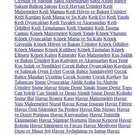
Çiçeklik ve Saksılık
Saksı Aksesuarları
Saksı Altlığı
Bahçe
Saksısı
Balkon Saksısı
Evcil Hayvan Ürünleri
Kedi
Malzemeleri
Kedi Maması
Kedi Hijyen ve Bakım Ürünleri
Kedi Kumları
Kedi Mama ve Su Kabı
Kedi Evi
Kedi Yatağı
Kedi Oyuncakları
Kedi Tuvaleti ve Aksesuarları
Kedi
Ödülleri
Kedi Tırmalaması
Kedi Vitamini
Kedi Taşıma
Çantası
Köpek Malzemeleri
Köpek Yatağı
Köpek Vitamini
Köpek Oyuncakları
Köpek Mama ve Su Kabı
Köpek
Güvenlik
Köpek Hijyen ve Bakım Ürünleri
Köpek Ödülleri
Köpek Maması
Köpek Kulübesi
Köpek Tasmaları
Köpek
Elbisesi
Köpek Kafesi
Kümesler
Kuş Malzemeleri
Kuş Sağlık
ve Bakım Ürünleri
Kuş Kafesleri ve Aksesuarları
Kuş Yemi
Kuş Suluk ve Yemlikleri
Çocuk Bahçe Oyuncakları
Kaydırak
ve Salıncak
Oyun Evleri
Çocuk Bahçe Sandalyeleri
Çocuk
Bahçe Masaları
Uçurtma
Çocuk Scooter
Çocuk Kaykay
Su
Tabancası
Şişme Oyuncaklar
Akülü Araba
Su Aktivite
Ürünleri
Şişme Havuz
Şişme Deniz Yatağı
Şişme Deniz Topu
Can Yeleği
Can Simidi ve Deniz Simidi
Şişme Deniz Kolluğu
Şişme Bot
Havuz Bonesi
Kano
Havuz Malzemeleri
Havuz
Yapı Malzemeleri
Nozul
Havuz Kenar Izgarası
Havuz Filtresi
Havuz Örtü Sistemleri
Su Perdesi
Havuz Dip Süzgeç
Havuz
ve Dozaj Pompası
Havuz Kimyasalları
Havuz Temizlik
Ekipmanları
Havuz Süpürge Hortumu
Havuz Kepçesi
Havuz
Robotu
Havuz Süpürgesi ve Fırçası
Havuz Merdiveni
Havuz
Duşu ve Masaj Jeti
Havuz Aydınlatma ve Isıtma
Havuz