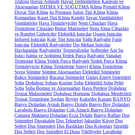
Trafosu
Havuz Ampulü
Havuz Termometresi
Karavan ve
Aksesuarları
ISITMA VE SOĞUTMA
Klima
Portatif Klima
Duvar Tipi Klima
Isı Pompası
Salon Tipi Klima
Klima
Kumandası
Kaset Tipi Klima
Kombi
Tavan Vantilatörleri
Vantilatörler
Hava Temizleyiciler
Nem Cihazları
Hava
Temizleme Cihazları
Buhar Makineleri
Nem Alma Cihazları
ve Rutubet Gidericiler
Elektrikli Isıtıcılar
Quartz Isıtıcılar
Infrared Isıtıcılar
Kule Tipi Isıtıcılar
Yağlı Radyatör
Fanlı
Isıtıcılar
Elektrikli Radyatörler
Dış Mekan Isıtıcılar
Havlupanlar
Radyatörler
Termosifonlar
Şofbenler
Ani Su
Isıtıcı
Isıtma ve Soğutma Yedek Parça
Radyatör Vanaları
Termostat
Klima Yedek Parça
Radyatör Yedek Parça
Klima
Temizleyicisi
Klima Temizleme Spreyi
Klima Temizleme
Sıvısı
Şömine
Şömine Aksesuarları
Elektrikli Şömineler
Bahçe Şömineleri
Bacasız Şömineler
Güneş Enerji Sistemleri
Soba
Doğalgaz Sobası
Kuzine Soba
Elektrikli Soba
Pelet
Soba
Soba Borusu ve Aksesuarları
Hava Perdesi
Doğalgaz
Tesisat Malzemeleri
Doğalgaz Hortumu
Doğalgaz Menfezleri
Tesisat Temizleme Sıvıları
Boyler
Kalorifer Kazanı
BANYO
Banyo Dolapları
Aynalı Banyo Dolabı
Banyo Boy Dolapları
Lavabolu Banyo Dolapları
Çok Amaçlı Banyo Dolapları
Çamaşır Makinesi Dolapları
Ecza Dolabı
Banyo Rafları
Duş
Sistemleri
Duşakabin
Duş Tekneleri
Jakuziler
Küvet
Duş
Setleri
Duş Sistemleri
Duş Başlıkları
Duş Kolonları
Sürgülü
Duş Setleri
Duş Spiralleri
El Duşu
Vitrifiyeler
Lavabolar