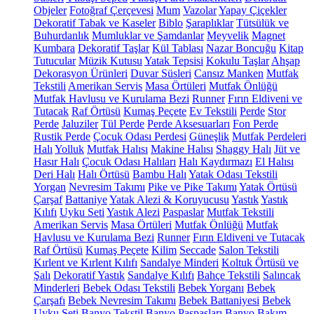
Objeler
Fotoğraf Çerçevesi
Mum
Vazolar
Yapay Çiçekler
Dekoratif Tabak ve Kaseler
Biblo
Şaraplıklar
Tütsülük ve
Buhurdanlık
Mumluklar ve Şamdanlar
Meyvelik
Magnet
Kumbara
Dekoratif Taşlar
Kül Tablası
Nazar Boncuğu
Kitap
Tutucular
Müzik Kutusu
Yatak Tepsisi
Kokulu Taşlar
Ahşap
Dekorasyon Ürünleri
Duvar Süsleri
Cansız Manken
Mutfak
Tekstili
Amerikan Servis
Masa Örtüleri
Mutfak Önlüğü
Mutfak Havlusu ve Kurulama Bezi
Runner
Fırın Eldiveni ve
Tutacak
Raf Örtüsü
Kumaş Peçete
Ev Tekstili
Perde
Stor
Perde
Jaluziler
Tül Perde
Perde Aksesuarları
Fon Perde
Rustik Perde
Çocuk Odası Perdesi
Güneşlik
Mutfak Perdeleri
Halı
Yolluk
Mutfak Halısı
Makine Halısı
Shaggy Halı
Jüt ve
Hasır Halı
Çocuk Odası Halıları
Halı Kaydırmazı
El Halısı
Deri Halı
Halı Örtüsü
Bambu Halı
Yatak Odası Tekstili
Yorgan
Nevresim Takımı
Pike ve Pike Takımı
Yatak Örtüsü
Çarşaf
Battaniye
Yatak Alezi & Koruyucusu
Yastık
Yastık
Kılıfı
Uyku Seti
Yastık Alezi
Paspaslar
Mutfak Tekstili
Amerikan Servis
Masa Örtüleri
Mutfak Önlüğü
Mutfak
Havlusu ve Kurulama Bezi
Runner
Fırın Eldiveni ve Tutacak
Raf Örtüsü
Kumaş Peçete
Kilim
Seccade
Salon Tekstili
Kırlent ve Kırlent Kılıfı
Sandalye Minderi
Koltuk Örtüsü ve
Şalı
Dekoratif Yastık
Sandalye Kılıfı
Bahçe Tekstili
Salıncak
Minderleri
Bebek Odası Tekstili
Bebek Yorganı
Bebek
Çarşafı
Bebek Nevresim Takımı
Bebek Battaniyesi
Bebek
Uyku Seti
Banyo Tekstil
Banyo Paspasları
Banyo Bakım