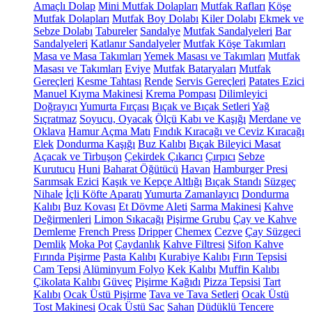
Amaçlı Dolap
Mini Mutfak Dolapları
Mutfak Rafları
Köşe
Mutfak Dolapları
Mutfak Boy Dolabı
Kiler Dolabı
Ekmek ve
Sebze Dolabı
Tabureler
Sandalye
Mutfak Sandalyeleri
Bar
Sandalyeleri
Katlanır Sandalyeler
Mutfak Köşe Takımları
Masa ve Masa Takımları
Yemek Masası ve Takımları
Mutfak
Masası ve Takımları
Eviye
Mutfak Bataryaları
Mutfak
Gereçleri
Kesme Tahtası
Rende
Servis Gereçleri
Patates Ezici
Manuel Kıyma Makinesi
Krema Pompası
Dilimleyici
Doğrayıcı
Yumurta Fırçası
Bıçak ve Bıçak Setleri
Yağ
Sıçratmaz
Soyucu, Oyacak
Ölçü Kabı ve Kaşığı
Merdane ve
Oklava
Hamur Açma Matı
Fındık Kıracağı ve Ceviz Kıracağı
Elek
Dondurma Kaşığı
Buz Kalıbı
Bıçak Bileyici Masat
Açacak ve Tirbuşon
Çekirdek Çıkarıcı
Çırpıcı
Sebze
Kurutucu
Huni
Baharat Öğütücü
Havan
Hamburger Presi
Sarımsak Ezici
Kaşık ve Kepçe Altlığı
Bıçak Standı
Süzgeç
Nihale
İçli Köfte Aparatı
Yumurta Zamanlayıcı
Dondurma
Kalıbı
Buz Kovası
Et Dövme Aleti
Sarma Makinesi
Kahve
Değirmenleri
Limon Sıkacağı
Pişirme Grubu
Çay ve Kahve
Demleme
French Press
Dripper
Chemex
Cezve
Çay Süzgeci
Demlik
Moka Pot
Çaydanlık
Kahve Filtresi
Sifon Kahve
Fırında Pişirme
Pasta Kalıbı
Kurabiye Kalıbı
Fırın Tepsisi
Cam Tepsi
Alüminyum Folyo
Kek Kalıbı
Muffin Kalıbı
Çikolata Kalıbı
Güveç
Pişirme Kağıdı
Pizza Tepsisi
Tart
Kalıbı
Ocak Üstü Pişirme
Tava ve Tava Setleri
Ocak Üstü
Tost Makinesi
Ocak Üstü Sac
Sahan
Düdüklü Tencere