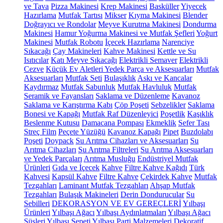
ve Tava
Pizza Makinesi
Krep Makinesi
Basküller
Yiyecek
Hazırlama
Mutfak Tartısı
Mikser
Kıyma Makinesi
Blender
Doğrayıcı ve Rondolar
Meyve Kurutma Makinesi
Dondurma
Makinesi
Hamur Yoğurma Makinesi ve Mutfak Şefleri
Yoğurt
Makinesi
Mutfak Robotu
İçecek Hazırlama
Narenciye
Sıkacağı
Çay Makineleri
Kahve Makinesi
Kettle ve Su
Isıtıcılar
Katı Meyve Sıkacağı
Elektrikli Semaver
Elektrikli
Cezve
Küçük Ev Aletleri Yedek Parça ve Aksesuarları
Mutfak
Aksesuarları
Mutfak Seti
Bulaşıklık
Askı ve Kancalar
Kaydırmaz
Mutfak Sabunluk
Mutfak Havluluk
Mutfak
Seramik ve Fayansları
Saklama ve Düzenleme
Kavanoz
Saklama ve Karıştırma Kabı
Çöp Poşeti
Sebzelikler
Saklama
Bonesi ve Kapağı
Mutfak Raf Düzenleyici
Poşetlik
Kaşıklık
Beslenme Kutusu
Damacana Pompası
Ekmeklik
Sefer Tası
Streç Film
Peçete Yüzüğü
Kavanoz Kapağı
Pipet
Buzdolabı
Poşeti
Doypack
Su Arıtma Cihazları ve Aksesuarları
Su
Arıtma Cihazları
Su Arıtma Filtreleri
Su Arıtma Aksesuarları
ve Yedek Parçaları
Arıtma Musluğu
Endüstriyel Mutfak
Ürünleri
Gıda ve İçecek
Kahve
Filtre Kahve Kağıdı
Türk
Kahvesi
Kapsül Kahve
Filtre Kahve
Çekirdek Kahve
Mutfak
Tezgahları
Laminant Mutfak Tezgahları
Ahşap Mutfak
Tezgahları
Bulaşık Makineleri
Derin Dondurucular
Su
Sebilleri
DEKORASYON VE EV GEREÇLERİ
Yılbaşı
Ürünleri
Yılbaşı Ağacı
Yılbaşı Aydınlatmaları
Yılbaşı Ağacı
Süsleri
Yılbaşı Sepeti
Yılbaşı Parti Malzemeleri
Dekoratif