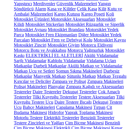
Yapıştırıcı
Merdivenler
Güvenlik Malzemeleri
Yangın
Söndürücü
Alarm
Kasa ve Kilitler
Çelik Kasa
Kilit
Kutu ve
Ambalaj Malzemeleri
Kargo Kutusu
Kargo Poşeti
Koli
Motosiklet Ürünleri
Motorsiklet Aksesuarları
Motosiklet
Kilidi
Motosiklet Stickerları
Motosiklet Rüzgarlık ve Siperlik
Motosiklet Aynası
Motosiklet Brandası
Motorsiklet Yedek
Parça
Motosiklet Fren Ekipmanları
Diğer Motosiklet Yedek
Parçaları
Motosiklet Fren ve Debriyaj Kolu
Motosiklet Kayışı
Motosiklet Zinciri
Motosiklet Giyim
Motorcu Eldiveni
Motorcu Botu ve Ayakkabısı
Motorcu Yağmurluk
Motosiklet
Kaskı
ELEKTRİKLİ EL ALETLERİ
Akülü Vidalamalar
Şarjlı Vidalamalar
Kablolu Vidalamalar
Vidalama Uçları
Matkaplar
Darbeli Matkaplar
Akülü Matkap ve Vidalamalar
Matkap Ucu ve Setleri
Somun Sıkma Makineleri
Darbesiz
Matkaplar
Manyetik Matkap
Sütunlu Matkap
Matkap Tezgahı
Kırıcılar ve Deliciler
Zımpara ve Polisaj
Zımpara Makineleri
Polisaj Makineleri
Planyalar
Zımpara Kağıdı ve Aksesuarları
Testereler
Daire Testereler
Dekupaj Testereler
Çok Amaçlı
Testereler
Tilki Kuyruğu Testereler
Testere Aksesuarları
Tilki
Kuyruğu Testere Ucu
Daire Testere Bıçağı
Dekupaj Testere
Ucu
Bahçe Makineleri
Çapalama Makinesi
Tırpan
Çit
Budama Makinesi
Hidrofor
Yaprak Toplama Makinesi
Motorlu Testere
Elektrikli Testereler
Benzinli Testereler
Testere Zincirleri ve Yağları
Çim Biçme Makinesi
Benzinli
Çim Biçme Makinesi
Elektrikli Çim Biçme Makinesi
Kenar