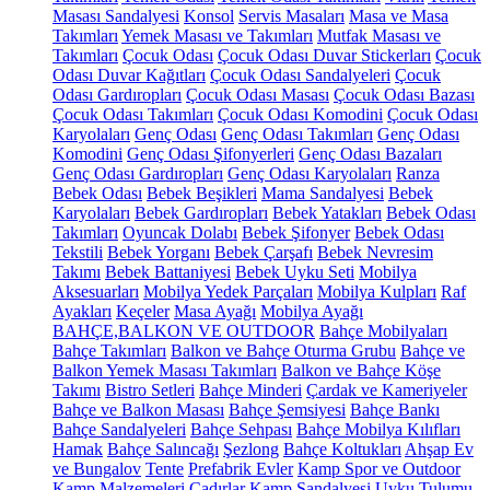
Masası Sandalyesi
Konsol
Servis Masaları
Masa ve Masa
Takımları
Yemek Masası ve Takımları
Mutfak Masası ve
Takımları
Çocuk Odası
Çocuk Odası Duvar Stickerları
Çocuk
Odası Duvar Kağıtları
Çocuk Odası Sandalyeleri
Çocuk
Odası Gardıropları
Çocuk Odası Masası
Çocuk Odası Bazası
Çocuk Odası Takımları
Çocuk Odası Komodini
Çocuk Odası
Karyolaları
Genç Odası
Genç Odası Takımları
Genç Odası
Komodini
Genç Odası Şifonyerleri
Genç Odası Bazaları
Genç Odası Gardıropları
Genç Odası Karyolaları
Ranza
Bebek Odası
Bebek Beşikleri
Mama Sandalyesi
Bebek
Karyolaları
Bebek Gardıropları
Bebek Yatakları
Bebek Odası
Takımları
Oyuncak Dolabı
Bebek Şifonyer
Bebek Odası
Tekstili
Bebek Yorganı
Bebek Çarşafı
Bebek Nevresim
Takımı
Bebek Battaniyesi
Bebek Uyku Seti
Mobilya
Aksesuarları
Mobilya Yedek Parçaları
Mobilya Kulpları
Raf
Ayakları
Keçeler
Masa Ayağı
Mobilya Ayağı
BAHÇE,BALKON VE OUTDOOR
Bahçe Mobilyaları
Bahçe Takımları
Balkon ve Bahçe Oturma Grubu
Bahçe ve
Balkon Yemek Masası Takımları
Balkon ve Bahçe Köşe
Takımı
Bistro Setleri
Bahçe Minderi
Çardak ve Kameriyeler
Bahçe ve Balkon Masası
Bahçe Şemsiyesi
Bahçe Bankı
Bahçe Sandalyeleri
Bahçe Sehpası
Bahçe Mobilya Kılıfları
Hamak
Bahçe Salıncağı
Şezlong
Bahçe Koltukları
Ahşap Ev
ve Bungalov
Tente
Prefabrik Evler
Kamp Spor ve Outdoor
Kamp Malzemeleri
Çadırlar
Kamp Sandalyesi
Uyku Tulumu