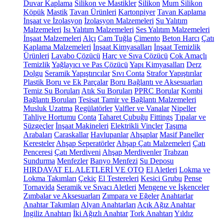
Duvar Kaplama
Silikon ve Mastikler
Silikon
Mum Silikon
Köpük
Mastik
Tavan Ürünleri
Kartonpiyer
Tavan Kaplama
İnşaat ve İzolasyon
İzolasyon Malzemeleri
Su Yalıtım
Malzemeleri
Isı Yalıtım Malzemeleri
Ses Yalıtım Malzemeleri
İnşaat Malzemeleri
Alçı
Cam Tuğla
Çimento
Beton Harcı
Çatı
Kaplama Malzemeleri
İnşaat Kimyasalları
İnşaat Temizlik
Ürünleri
Lavabo Çözücü
Harç ve Sıva Çözücü
Çok Amaçlı
Temizlik
Yağlayıcı ve Pas Çözücü
Yapı Kimyasalları
Derz
Dolgu
Seramik Yapıştırıcılar
Sıvı Conta
Strafor Yapıştırılar
Plastik Boru ve Ek Parçalar
Boru Bağlantı ve Aksesuarları
Temiz Su Boruları
Atık Su Boruları
PPRC Borular
Kombi
Bağlantı Boruları
Tesisat Tamir ve Bağlantı Malzemeleri
Musluk Uzatma
Regülatörler
Valfler ve Vanalar
Nipeller
Tahliye Hortumu
Conta
Taharet Çubuğu
Fittings
Tıpalar ve
Süzgeçler
İnşaat Makineleri
Elektrikli Vinçler
Taşıma
Arabaları
Caraskallar
Havlupanlar
Ahşaplar
Masif Paneller
Keresteler
Ahşap Seperatörler
Ahşap Çatı Malzemeleri
Çatı
Penceresi
Çatı Merdiveni
Ahşap Merdivenler
Trabzan
Sundurma
Menfezler
Banyo Menfezi
Su Deposu
HIRDAVAT EL ALETLERİ VE OTO
El Aletleri
Lokma ve
Lokma Takımları
Çekiç
El Testereleri
Kesici Grubu
Pense
Tornavida
Seramik ve Sıvacı Aletleri
Mengene ve İşkenceler
Zımbalar ve Aksesuarları
Zımpara ve Eğeler
Anahtarlar
Anahtar Takımları
Alyan Anahtarları
Açık Ağız Anahtar
İngiliz Anahtarı
İki Ağızlı Anahtar
Tork Anahtarı
Yıldız