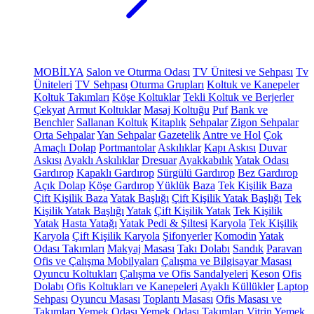
MOBİLYA
Salon ve Oturma Odası
TV Ünitesi ve Sehpası
Tv
Üniteleri
TV Sehpası
Oturma Grupları
Koltuk ve Kanepeler
Koltuk Takımları
Köşe Koltuklar
Tekli Koltuk ve Berjerler
Çekyat
Armut Koltuklar
Masaj Koltuğu
Puf
Bank ve
Benchler
Sallanan Koltuk
Kitaplık
Sehpalar
Zigon Sehpalar
Orta Sehpalar
Yan Sehpalar
Gazetelik
Antre ve Hol
Çok
Amaçlı Dolap
Portmantolar
Askılıklar
Kapı Askısı
Duvar
Askısı
Ayaklı Askılıklar
Dresuar
Ayakkabılık
Yatak Odası
Gardırop
Kapaklı Gardırop
Sürgülü Gardırop
Bez Gardırop
Açık Dolap
Köşe Gardırop
Yüklük
Baza
Tek Kişilik Baza
Çift Kişilik Baza
Yatak Başlığı
Çift Kişilik Yatak Başlığı
Tek
Kişilik Yatak Başlığı
Yatak
Çift Kişilik Yatak
Tek Kişilik
Yatak
Hasta Yatağı
Yatak Pedi & Şiltesi
Karyola
Tek Kişilik
Karyola
Çift Kişilik Karyola
Şifonyerler
Komodin
Yatak
Odası Takımları
Makyaj Masası
Takı Dolabı
Sandık
Paravan
Ofis ve Çalışma Mobilyaları
Çalışma ve Bilgisayar Masası
Oyuncu Koltukları
Çalışma ve Ofis Sandalyeleri
Keson
Ofis
Dolabı
Ofis Koltukları ve Kanepeleri
Ayaklı Küllükler
Laptop
Sehpası
Oyuncu Masası
Toplantı Masası
Ofis Masası ve
Takımları
Yemek Odası
Yemek Odası Takımları
Vitrin
Yemek