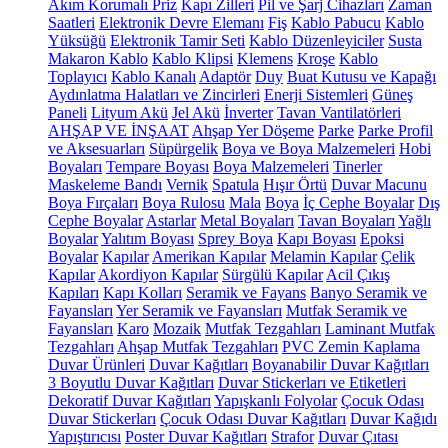
Akım Korumalı Priz
Kapı Zilleri
Pil ve Şarj Cihazları
Zaman
Saatleri
Elektronik Devre Elemanı
Fiş
Kablo Pabucu
Kablo
Yüksüğü
Elektronik Tamir Seti
Kablo Düzenleyiciler
Susta
Makaron Kablo
Kablo Klipsi
Klemens
Kroşe
Kablo
Toplayıcı
Kablo Kanalı
Adaptör
Duy
Buat Kutusu ve Kapağı
Aydınlatma Halatları ve Zincirleri
Enerji Sistemleri
Güneş
Paneli
Lityum Akü
Jel Akü
İnverter
Tavan Vantilatörleri
AHŞAP VE İNŞAAT
Ahşap Yer Döşeme
Parke
Parke Profil
ve Aksesuarları
Süpürgelik
Boya ve Boya Malzemeleri
Hobi
Boyaları
Tempare Boyası
Boya Malzemeleri
Tinerler
Maskeleme Bandı
Vernik
Spatula
Hışır Örtü
Duvar Macunu
Boya Fırçaları
Boya Rulosu
Mala
Boya
İç Cephe Boyalar
Dış
Cephe Boyalar
Astarlar
Metal Boyaları
Tavan Boyaları
Yağlı
Boyalar
Yalıtım Boyası
Sprey Boya
Kapı Boyası
Epoksi
Boyalar
Kapılar
Amerikan Kapılar
Melamin Kapılar
Çelik
Kapılar
Akordiyon Kapılar
Sürgülü Kapılar
Acil Çıkış
Kapıları
Kapı Kolları
Seramik ve Fayans
Banyo Seramik ve
Fayansları
Yer Seramik ve Fayansları
Mutfak Seramik ve
Fayansları
Karo
Mozaik
Mutfak Tezgahları
Laminant Mutfak
Tezgahları
Ahşap Mutfak Tezgahları
PVC Zemin Kaplama
Duvar Ürünleri
Duvar Kağıtları
Boyanabilir Duvar Kağıtları
3 Boyutlu Duvar Kağıtları
Duvar Stickerları ve Etiketleri
Dekoratif Duvar Kağıtları
Yapışkanlı Folyolar
Çocuk Odası
Duvar Stickerları
Çocuk Odası Duvar Kağıtları
Duvar Kağıdı
Yapıştırıcısı
Poster Duvar Kağıtları
Strafor
Duvar Çıtası