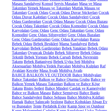
Masası Sandalyesi
Konsol
Servis Masaları
Masa ve Masa
Takımları
Yemek Masası ve Takımları
Mutfak Masası ve
Takımları
Çocuk Odası
Çocuk Odası Duvar Stickerları
Çocuk
Odası Duvar Kağıtları
Çocuk Odası Sandalyeleri
Çocuk
Odası Gardıropları
Çocuk Odası Masası
Çocuk Odası Bazası
Çocuk Odası Takımları
Çocuk Odası Komodini
Çocuk Odası
Karyolaları
Genç Odası
Genç Odası Takımları
Genç Odası
Komodini
Genç Odası Şifonyerleri
Genç Odası Bazaları
Genç Odası Gardıropları
Genç Odası Karyolaları
Ranza
Bebek Odası
Bebek Beşikleri
Mama Sandalyesi
Bebek
Karyolaları
Bebek Gardıropları
Bebek Yatakları
Bebek Odası
Takımları
Oyuncak Dolabı
Bebek Şifonyer
Bebek Odası
Tekstili
Bebek Yorganı
Bebek Çarşafı
Bebek Nevresim
Takımı
Bebek Battaniyesi
Bebek Uyku Seti
Mobilya
Aksesuarları
Mobilya Yedek Parçaları
Mobilya Kulpları
Raf
Ayakları
Keçeler
Masa Ayağı
Mobilya Ayağı
BAHÇE,BALKON VE OUTDOOR
Bahçe Mobilyaları
Bahçe Takımları
Balkon ve Bahçe Oturma Grubu
Bahçe ve
Balkon Yemek Masası Takımları
Balkon ve Bahçe Köşe
Takımı
Bistro Setleri
Bahçe Minderi
Çardak ve Kameriyeler
Bahçe ve Balkon Masası
Bahçe Şemsiyesi
Bahçe Bankı
Bahçe Sandalyeleri
Bahçe Sehpası
Bahçe Mobilya Kılıfları
Hamak
Bahçe Salıncağı
Şezlong
Bahçe Koltukları
Ahşap Ev
ve Bungalov
Tente
Prefabrik Evler
Kamp Spor ve Outdoor
Kamp Malzemeleri
Çadırlar
Kamp Sandalyesi
Uyku Tulumu