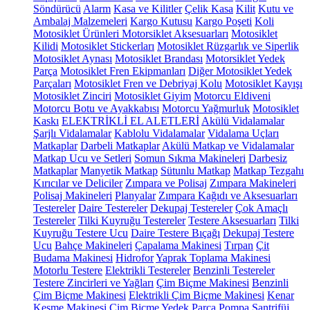
Söndürücü
Alarm
Kasa ve Kilitler
Çelik Kasa
Kilit
Kutu ve
Ambalaj Malzemeleri
Kargo Kutusu
Kargo Poşeti
Koli
Motosiklet Ürünleri
Motorsiklet Aksesuarları
Motosiklet
Kilidi
Motosiklet Stickerları
Motosiklet Rüzgarlık ve Siperlik
Motosiklet Aynası
Motosiklet Brandası
Motorsiklet Yedek
Parça
Motosiklet Fren Ekipmanları
Diğer Motosiklet Yedek
Parçaları
Motosiklet Fren ve Debriyaj Kolu
Motosiklet Kayışı
Motosiklet Zinciri
Motosiklet Giyim
Motorcu Eldiveni
Motorcu Botu ve Ayakkabısı
Motorcu Yağmurluk
Motosiklet
Kaskı
ELEKTRİKLİ EL ALETLERİ
Akülü Vidalamalar
Şarjlı Vidalamalar
Kablolu Vidalamalar
Vidalama Uçları
Matkaplar
Darbeli Matkaplar
Akülü Matkap ve Vidalamalar
Matkap Ucu ve Setleri
Somun Sıkma Makineleri
Darbesiz
Matkaplar
Manyetik Matkap
Sütunlu Matkap
Matkap Tezgahı
Kırıcılar ve Deliciler
Zımpara ve Polisaj
Zımpara Makineleri
Polisaj Makineleri
Planyalar
Zımpara Kağıdı ve Aksesuarları
Testereler
Daire Testereler
Dekupaj Testereler
Çok Amaçlı
Testereler
Tilki Kuyruğu Testereler
Testere Aksesuarları
Tilki
Kuyruğu Testere Ucu
Daire Testere Bıçağı
Dekupaj Testere
Ucu
Bahçe Makineleri
Çapalama Makinesi
Tırpan
Çit
Budama Makinesi
Hidrofor
Yaprak Toplama Makinesi
Motorlu Testere
Elektrikli Testereler
Benzinli Testereler
Testere Zincirleri ve Yağları
Çim Biçme Makinesi
Benzinli
Çim Biçme Makinesi
Elektrikli Çim Biçme Makinesi
Kenar
Kesme Makinesi
Çim Biçme Yedek Parça
Pompa
Santrifüj