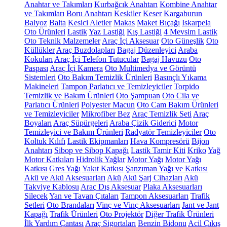
Anahtar ve Takımları
Kurbağcık Anahtarı
Kombine Anahtar
ve Takımları
Boru Anahtarı
Keskiler
Keser
Kargaburun
Balyoz
Balta
Kesici Aletler
Makas
Maket Bıçağı
Iskarpela
Oto Ürünleri
Lastik
Yaz Lastiği
Kış Lastiği
4 Mevsim Lastik
Oto Teknik Malzemeler
Araç İçi Aksesuar
Oto Güneşlik
Oto
Küllükler
Araç Buzdolapları
Bagaj Düzenleyici
Araba
Kokuları
Araç İçi Telefon Tutucular
Bagaj Havuzu
Oto
Paspası
Araç İçi Kamera
Oto Multimedya ve Görüntü
Sistemleri
Oto Bakım Temizlik Ürünleri
Basınçlı Yıkama
Makineleri
Tampon Parlatıcı ve Temizleyiciler
Torpido
Temizlik ve Bakım Ürünleri
Oto Şampuan
Oto Cila ve
Parlatıcı Ürünleri
Polyester Macun
Oto Cam Bakım Ürünleri
ve Temizleyiciler
Mikrofiber Bez
Araç Temizlik Seti
Araç
Boyaları
Araç Süpürgeleri
Araba Çizik Giderici
Motor
Temizleyici ve Bakım Ürünleri
Radyatör Temizleyiciler
Oto
Koltuk Kılıfı
Lastik Ekipmanları
Hava Kompresörü
Bijon
Anahtarı
Sibop ve Sibop Kapağı
Lastik Tamir Kiti
Kriko
Yağ
Motor Katkıları
Hidrolik Yağlar
Motor Yağı
Motor Yağı
Katkısı
Gres Yağı
Yakıt Katkısı
Şanzıman Yağı ve Katkısı
Akü ve Akü Aksesuarları
Akü
Akü Şarj Cihazları
Akü
Takviye Kablosu
Araç Dış Aksesuar
Plaka Aksesuarları
Silecek
Yan ve Tavan Çıtaları
Tampon Aksesuarları
Trafik
Setleri
Oto Brandaları
Vinç ve Vinç Aksesuarları
Jant ve Jant
Kapağı
Trafik Ürünleri
Oto Projektör
Diğer Trafik Ürünleri
İlk Yardım Çantası
Araç Sigortaları
Benzin Bidonu
Acil Çıkış