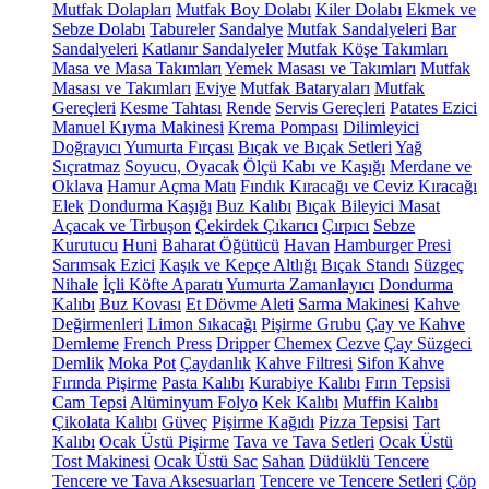
Mutfak Dolapları
Mutfak Boy Dolabı
Kiler Dolabı
Ekmek ve
Sebze Dolabı
Tabureler
Sandalye
Mutfak Sandalyeleri
Bar
Sandalyeleri
Katlanır Sandalyeler
Mutfak Köşe Takımları
Masa ve Masa Takımları
Yemek Masası ve Takımları
Mutfak
Masası ve Takımları
Eviye
Mutfak Bataryaları
Mutfak
Gereçleri
Kesme Tahtası
Rende
Servis Gereçleri
Patates Ezici
Manuel Kıyma Makinesi
Krema Pompası
Dilimleyici
Doğrayıcı
Yumurta Fırçası
Bıçak ve Bıçak Setleri
Yağ
Sıçratmaz
Soyucu, Oyacak
Ölçü Kabı ve Kaşığı
Merdane ve
Oklava
Hamur Açma Matı
Fındık Kıracağı ve Ceviz Kıracağı
Elek
Dondurma Kaşığı
Buz Kalıbı
Bıçak Bileyici Masat
Açacak ve Tirbuşon
Çekirdek Çıkarıcı
Çırpıcı
Sebze
Kurutucu
Huni
Baharat Öğütücü
Havan
Hamburger Presi
Sarımsak Ezici
Kaşık ve Kepçe Altlığı
Bıçak Standı
Süzgeç
Nihale
İçli Köfte Aparatı
Yumurta Zamanlayıcı
Dondurma
Kalıbı
Buz Kovası
Et Dövme Aleti
Sarma Makinesi
Kahve
Değirmenleri
Limon Sıkacağı
Pişirme Grubu
Çay ve Kahve
Demleme
French Press
Dripper
Chemex
Cezve
Çay Süzgeci
Demlik
Moka Pot
Çaydanlık
Kahve Filtresi
Sifon Kahve
Fırında Pişirme
Pasta Kalıbı
Kurabiye Kalıbı
Fırın Tepsisi
Cam Tepsi
Alüminyum Folyo
Kek Kalıbı
Muffin Kalıbı
Çikolata Kalıbı
Güveç
Pişirme Kağıdı
Pizza Tepsisi
Tart
Kalıbı
Ocak Üstü Pişirme
Tava ve Tava Setleri
Ocak Üstü
Tost Makinesi
Ocak Üstü Sac
Sahan
Düdüklü Tencere
Tencere ve Tava Aksesuarları
Tencere ve Tencere Setleri
Çöp