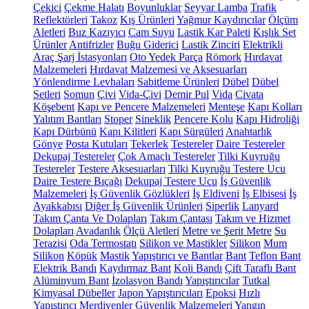
Çekici
Çekme Halatı
Boyunluklar
Seyyar Lamba
Trafik
Reflektörleri
Takoz
Kış Ürünleri
Yağmur Kaydırıcılar
Ölçüm
Aletleri
Buz Kazıyıcı
Cam Suyu
Lastik Kar Paleti
Kışlık Set
Ürünler
Antifrizler
Buğu Giderici
Lastik Zinciri
Elektrikli
Araç Şarj İstasyonları
Oto Yedek Parça
Römork
Hırdavat
Malzemeleri
Hırdavat Malzemesi ve Aksesuarları
Yönlendirme Levhaları
Sabitleme Ürünleri
Dübel
Dübel
Setleri
Somun
Çivi
Vida-Çivi
Demir Pul
Vida
Civata
Köşebent
Kapı ve Pencere Malzemeleri
Menteşe
Kapı Kolları
Yalıtım Bantları
Stoper
Sineklik
Pencere Kolu
Kapı Hidroliği
Kapı Dürbünü
Kapı Kilitleri
Kapı Sürgüleri
Anahtarlık
Gönye
Posta Kutuları
Tekerlek
Testereler
Daire Testereler
Dekupaj Testereler
Çok Amaçlı Testereler
Tilki Kuyruğu
Testereler
Testere Aksesuarları
Tilki Kuyruğu Testere Ucu
Daire Testere Bıçağı
Dekupaj Testere Ucu
İş Güvenlik
Malzemeleri
İş Güvenlik Gözlükleri
İş Eldiveni
İş Elbisesi
İş
Ayakkabısı
Diğer İş Güvenlik Ürünleri
Siperlik
Lanyard
Takım Çanta Ve Dolapları
Takım Çantası
Takım ve Hizmet
Dolapları
Avadanlık
Ölçü Aletleri
Metre ve Şerit Metre
Su
Terazisi
Oda Termostatı
Silikon ve Mastikler
Silikon
Mum
Silikon
Köpük
Mastik
Yapıştırıcı ve Bantlar
Bant
Teflon Bant
Elektrik Bandı
Kaydırmaz Bant
Koli Bandı
Çift Taraflı Bant
Alüminyum Bant
İzolasyon Bandı
Yapıştırıcılar
Tutkal
Kimyasal Dübeller
Japon Yapıştırıcıları
Epoksi
Hızlı
Yapıştırıcı
Merdivenler
Güvenlik Malzemeleri
Yangın