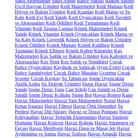
Saksı Aksesuarları
Saksı Altlığı
Bahçe Saksısı
Balkon Saksısı
Evcil Hayvan Ürünleri
Kedi Malzemeleri
Kedi Maması
Kedi
Hijyen ve Bakım Ürünleri
Kedi Kumları
Kedi Mama ve Su
Kabı
Kedi Evi
Kedi Yatağı
Kedi Oyuncakları
Kedi Tuvaleti
ve Aksesuarları
Kedi Ödülleri
Kedi Tırmalaması
Kedi
Vitamini
Kedi Taşıma Çantası
Köpek Malzemeleri
Köpek
Yatağı
Köpek Vitamini
Köpek Oyuncakları
Köpek Mama ve
Su Kabı
Köpek Güvenlik
Köpek Hijyen ve Bakım Ürünleri
Köpek Ödülleri
Köpek Maması
Köpek Kulübesi
Köpek
Tasmaları
Köpek Elbisesi
Köpek Kafesi
Kümesler
Kuş
Malzemeleri
Kuş Sağlık ve Bakım Ürünleri
Kuş Kafesleri ve
Aksesuarları
Kuş Yemi
Kuş Suluk ve Yemlikleri
Çocuk
Bahçe Oyuncakları
Kaydırak ve Salıncak
Oyun Evleri
Çocuk
Bahçe Sandalyeleri
Çocuk Bahçe Masaları
Uçurtma
Çocuk
Scooter
Çocuk Kaykay
Su Tabancası
Şişme Oyuncaklar
Akülü Araba
Su Aktivite Ürünleri
Şişme Havuz
Şişme Deniz
Yatağı
Şişme Deniz Topu
Can Yeleği
Can Simidi ve Deniz
Simidi
Şişme Deniz Kolluğu
Şişme Bot
Havuz Bonesi
Kano
Havuz Malzemeleri
Havuz Yapı Malzemeleri
Nozul
Havuz
Kenar Izgarası
Havuz Filtresi
Havuz Örtü Sistemleri
Su
Perdesi
Havuz Dip Süzgeç
Havuz ve Dozaj Pompası
Havuz
Kimyasalları
Havuz Temizlik Ekipmanları
Havuz Süpürge
Hortumu
Havuz Kepçesi
Havuz Robotu
Havuz Süpürgesi ve
Fırçası
Havuz Merdiveni
Havuz Duşu ve Masaj Jeti
Havuz
Aydınlatma ve Isıtma
Havuz Trafosu
Havuz Ampulü
Havuz