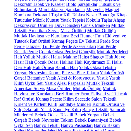
Dekoratif Tabak ve Kaseler
Biblo
Şaraplıklar
Tütsülük ve
Buhurdanlık
Mumluklar ve Şamdanlar
Meyvelik
Magnet
Kumbara
Dekoratif Taşlar
Kül Tablası
Nazar Boncuğu
Kitap
Tutucular
Müzik Kutusu
Yatak Tepsisi
Kokulu Taşlar
Ahşap
Dekorasyon Ürünleri
Duvar Süsleri
Cansız Manken
Mutfak
Tekstili
Amerikan Servis
Masa Örtüleri
Mutfak Önlüğü
Mutfak Havlusu ve Kurulama Bezi
Runner
Fırın Eldiveni ve
Tutacak
Raf Örtüsü
Kumaş Peçete
Ev Tekstili
Perde
Stor
Perde
Jaluziler
Tül Perde
Perde Aksesuarları
Fon Perde
Rustik Perde
Çocuk Odası Perdesi
Güneşlik
Mutfak Perdeleri
Halı
Yolluk
Mutfak Halısı
Makine Halısı
Shaggy Halı
Jüt ve
Hasır Halı
Çocuk Odası Halıları
Halı Kaydırmazı
El Halısı
Deri Halı
Halı Örtüsü
Bambu Halı
Yatak Odası Tekstili
Yorgan
Nevresim Takımı
Pike ve Pike Takımı
Yatak Örtüsü
Çarşaf
Battaniye
Yatak Alezi & Koruyucusu
Yastık
Yastık
Kılıfı
Uyku Seti
Yastık Alezi
Paspaslar
Mutfak Tekstili
Amerikan Servis
Masa Örtüleri
Mutfak Önlüğü
Mutfak
Havlusu ve Kurulama Bezi
Runner
Fırın Eldiveni ve Tutacak
Raf Örtüsü
Kumaş Peçete
Kilim
Seccade
Salon Tekstili
Kırlent ve Kırlent Kılıfı
Sandalye Minderi
Koltuk Örtüsü ve
Şalı
Dekoratif Yastık
Sandalye Kılıfı
Bahçe Tekstili
Salıncak
Minderleri
Bebek Odası Tekstili
Bebek Yorganı
Bebek
Çarşafı
Bebek Nevresim Takımı
Bebek Battaniyesi
Bebek
Uyku Seti
Banyo Tekstil
Banyo Paspasları
Banyo Bakım
Setleri
Banyo Perdeleri
Bornoz
Peştemal
Havlu
Duvar