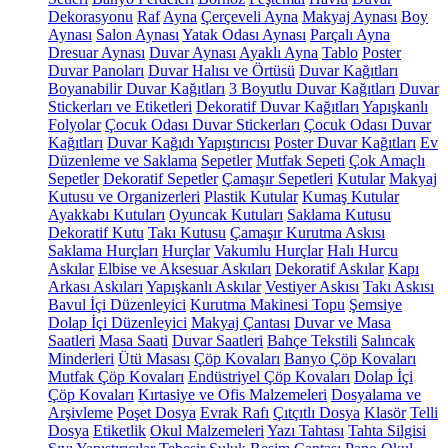
Dekorasyonu
Raf
Ayna
Çerçeveli Ayna
Makyaj Aynası
Boy
Aynası
Salon Aynası
Yatak Odası Aynası
Parçalı Ayna
Dresuar Aynası
Duvar Aynası
Ayaklı Ayna
Tablo
Poster
Duvar Panoları
Duvar Halısı ve Örtüsü
Duvar Kağıtları
Boyanabilir Duvar Kağıtları
3 Boyutlu Duvar Kağıtları
Duvar
Stickerları ve Etiketleri
Dekoratif Duvar Kağıtları
Yapışkanlı
Folyolar
Çocuk Odası Duvar Stickerları
Çocuk Odası Duvar
Kağıtları
Duvar Kağıdı Yapıştırıcısı
Poster Duvar Kağıtları
Ev
Düzenleme ve Saklama
Sepetler
Mutfak Sepeti
Çok Amaçlı
Sepetler
Dekoratif Sepetler
Çamaşır Sepetleri
Kutular
Makyaj
Kutusu ve Organizerleri
Plastik Kutular
Kumaş Kutular
Ayakkabı Kutuları
Oyuncak Kutuları
Saklama Kutusu
Dekoratif Kutu
Takı Kutusu
Çamaşır Kurutma Askısı
Saklama Hurçları
Hurçlar
Vakumlu Hurçlar
Halı Hurcu
Askılar
Elbise ve Aksesuar Askıları
Dekoratif Askılar
Kapı
Arkası Askıları
Yapışkanlı Askılar
Vestiyer Askısı
Takı Askısı
Bavul İçi Düzenleyici
Kurutma Makinesi Topu
Şemsiye
Dolap İçi Düzenleyici
Makyaj Çantası
Duvar ve Masa
Saatleri
Masa Saati
Duvar Saatleri
Bahçe Tekstili
Salıncak
Minderleri
Ütü Masası
Çöp Kovaları
Banyo Çöp Kovaları
Mutfak Çöp Kovaları
Endüstriyel Çöp Kovaları
Dolap İçi
Çöp Kovaları
Kırtasiye ve Ofis Malzemeleri
Dosyalama ve
Arşivleme
Poşet Dosya
Evrak Rafı
Çıtçıtlı Dosya
Klasör
Telli
Dosya
Etiketlik
Okul Malzemeleri
Yazı Tahtası
Tahta Silgisi