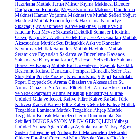
Hazırlama
Mutfak Tartısı
Mikser
Kıyma Makinesi
Blender
Doğrayıcı ve Rondolar
Meyve Kurutma Makinesi
Dondurma
Makinesi
Hamur Yoğurma Makinesi ve Mutfak Şefleri
Yoğurt
Makinesi
Mutfak Robotu
İçecek Hazırlama
Narenciye
Sıkacağı
Çay Makineleri
Kahve Makinesi
Kettle ve Su
Isıtıcılar
Katı Meyve Sıkacağı
Elektrikli Semaver
Elektrikli
Cezve
Küçük Ev Aletleri Yedek Parça ve Aksesuarları
Mutfak
Aksesuarları
Mutfak Seti
Bulaşıklık
Askı ve Kancalar
Kaydırmaz
Mutfak Sabunluk
Mutfak Havluluk
Mutfak
Seramik ve Fayansları
Saklama ve Düzenleme
Kavanoz
Saklama ve Karıştırma Kabı
Çöp Poşeti
Sebzelikler
Saklama
Bonesi ve Kapağı
Mutfak Raf Düzenleyici
Poşetlik
Kaşıklık
Beslenme Kutusu
Damacana Pompası
Ekmeklik
Sefer Tası
Streç Film
Peçete Yüzüğü
Kavanoz Kapağı
Pipet
Buzdolabı
Poşeti
Doypack
Su Arıtma Cihazları ve Aksesuarları
Su
Arıtma Cihazları
Su Arıtma Filtreleri
Su Arıtma Aksesuarları
ve Yedek Parçaları
Arıtma Musluğu
Endüstriyel Mutfak
Ürünleri
Gıda ve İçecek
Kahve
Filtre Kahve Kağıdı
Türk
Kahvesi
Kapsül Kahve
Filtre Kahve
Çekirdek Kahve
Mutfak
Tezgahları
Laminant Mutfak Tezgahları
Ahşap Mutfak
Tezgahları
Bulaşık Makineleri
Derin Dondurucular
Su
Sebilleri
DEKORASYON VE EV GEREÇLERİ
Yılbaşı
Ürünleri
Yılbaşı Ağacı
Yılbaşı Aydınlatmaları
Yılbaşı Ağacı
Süsleri
Yılbaşı Sepeti
Yılbaşı Parti Malzemeleri
Dekoratif
Objeler
Fotoğraf Çerçevesi
Mum
Vazolar
Yapay Çiçekler