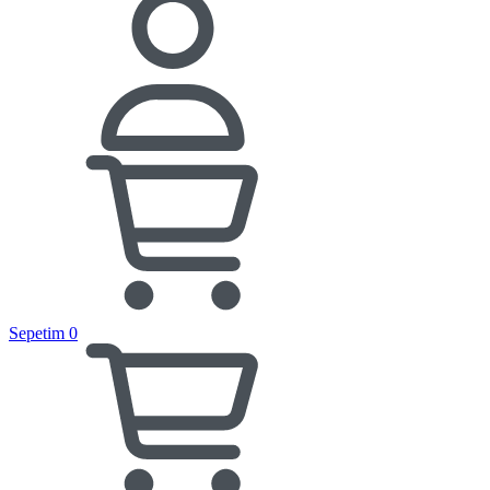
Sepetim
0