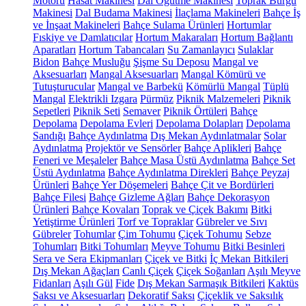
Motoru
Hasat Makinesi
Dal Öğütme Makinesi
Toprak Burgu
Makinesi
Dal Budama Makinesi
İlaçlama Makineleri
Bahçe İş
ve İnşaat Makineleri
Bahçe Sulama Ürünleri
Hortumlar
Fıskiye ve Damlatıcılar
Hortum Makaraları
Hortum Bağlantı
Aparatları
Hortum Tabancaları
Su Zamanlayıcı
Sulaklar
Bidon
Bahçe Musluğu
Şişme Su Deposu
Mangal ve
Aksesuarları
Mangal Aksesuarları
Mangal Kömürü ve
Tutuşturucular
Mangal ve Barbekü
Kömürlü Mangal
Tüplü
Mangal
Elektrikli Izgara
Pürmüz
Piknik Malzemeleri
Piknik
Sepetleri
Piknik Seti
Semaver
Piknik Örtüleri
Bahçe
Depolama
Depolama Evleri
Depolama Dolapları
Depolama
Sandığı
Bahçe Aydınlatma
Dış Mekan Aydınlatmalar
Solar
Aydınlatma
Projektör ve Sensörler
Bahçe Aplikleri
Bahçe
Feneri ve Meşaleler
Bahçe Masa Üstü Aydınlatma
Bahçe Set
Üstü Aydınlatma
Bahçe Aydınlatma Direkleri
Bahçe Peyzaj
Ürünleri
Bahçe Yer Döşemeleri
Bahçe Çit ve Bordürleri
Bahçe Filesi
Bahçe Gizleme Ağları
Bahçe Dekorasyon
Ürünleri
Bahçe Kovaları
Toprak ve Çiçek Bakımı
Bitki
Yetiştirme Ürünleri
Torf ve Topraklar
Gübreler ve Sıvı
Gübreler
Tohumlar
Çim Tohumu
Çiçek Tohumu
Sebze
Tohumları
Bitki Tohumları
Meyve Tohumu
Bitki Besinleri
Sera ve Sera Ekipmanları
Çiçek ve Bitki
İç Mekan Bitkileri
Dış Mekan Ağaçları
Canlı Çiçek
Çiçek Soğanları
Aşılı Meyve
Fidanları
Aşılı Gül
Fide
Dış Mekan Sarmaşık Bitkileri
Kaktüs
Saksı ve Aksesuarları
Dekoratif Saksı
Çiçeklik ve Saksılık