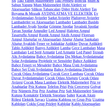
Şiş
Takı Yapım Malzemeleri
Takı Pensesi
Boncuk
Mum &
Sabun Yapımı
Mum Malzemeleri
Hobi Aletleri ve
Aksesuarları
Silikon Tabancaları
Diğer Hobi Aletleri
Taş
Boyama & Mozaik
AYDINLATMA VE ELEKTRİK
Ev
Aydınlatmaları
Avizeler
Sarkıt Avizeler
Plafonyer Avizeler
Lambaderler ve Aksesuarları
Lambader
Lambader Başlığı
Lambader Ayağı
Spotlar
Gömme Spotlar
Sıvaüstü Spotlar
Tavan Spotlar
Ampuller
Led Ampul
Halojen Ampul
Tasarruflu Ampul
Rustik Ampul
Akıllı Ampul
Floresan
Ampul
Abajurlar ve Aksesuarları
Abajur
Abajur Şapkaları
Abajur Ayaklığı
Fener ve Işıldaklar
Aplikler
Duvar Aplikleri
Tablo Aplikleri
Banyo Aplikleri
Lamba
Gece Lambaları
Masa
Lambaları
Led Şerit
Armatür
Led Armatür
Led Panel
Tezgah
Altı Aydınlatma
Bahçe Aydınlatma
Dış Mekan Aydınlatmalar
Solar Aydınlatma
Projektör ve Sensörler
Bahçe Aplikleri
Bahçe Feneri ve Meşaleler
Bahçe Masa Üstü Aydınlatma
Bahçe Set Üstü Aydınlatma
Bahçe Aydınlatma Direkleri
Çocuk Odası Aydınlatma
Çocuk Gece Lambası
Çocuk Odası
Duvar Aydınlatmaları
Çocuk Odası Abajuru
Çocuk Odası
Avizesi
Çocuk Masa Lambası
Elektrik Malzemeleri
Priz ve
Anahtarlar
Priz Kutusu
Telefon Prizi
Priz Çerçevesi
Golyat
Priz
Nümeris Priz
Priz
Anahtar Priz
Şalt Malzemeleri
Sigorta
Kutusu
Kontaktör
Elektrik Sigortası
Şalter
Kaçak Akım
Rölesi
Elektrik Sayacı
Uzatma Kablosu ve Grup Priz
Uzatma
Kabloları
Çoklu Grup Prizleri
Kablolar
Kablo Aksesuarları