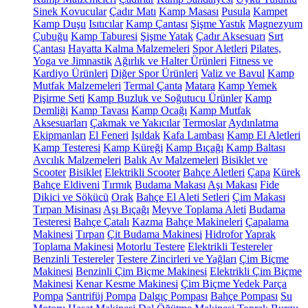
Sinek Kovucular
Çadır Matı
Kamp Masası
Pusula
Kampet
Kamp Duşu
Isıtıcılar
Kamp Çantası
Şişme Yastık
Magnezyum
Çubuğu
Kamp Taburesi
Şişme Yatak
Çadır Aksesuarı
Sırt
Çantası
Hayatta Kalma Malzemeleri
Spor Aletleri
Pilates,
Yoga ve Jimnastik
Ağırlık ve Halter Ürünleri
Fitness ve
Kardiyo Ürünleri
Diğer Spor Ürünleri
Valiz ve Bavul
Kamp
Mutfak Malzemeleri
Termal Çanta
Matara
Kamp Yemek
Pişirme Seti
Kamp Buzluk ve Soğutucu Ürünler
Kamp
Demliği
Kamp Tavası
Kamp Ocağı
Kamp Mutfak
Aksesuarları
Çakmak ve Yakıcılar
Termoslar
Aydınlatma
Ekipmanları
El Feneri
Işıldak
Kafa Lambası
Kamp El Aletleri
Kamp Testeresi
Kamp Küreği
Kamp Bıçağı
Kamp Baltası
Avcılık Malzemeleri
Balık Av Malzemeleri
Bisiklet ve
Scooter
Bisiklet
Elektrikli Scooter
Bahçe Aletleri
Çapa
Kürek
Bahçe Eldiveni
Tırmık
Budama Makası
Aşı Makası
Fide
Dikici ve Sökücü
Orak
Bahçe El Aleti Setleri
Çim Makası
Tırpan Misinası
Aşı Bıçağı
Meyve Toplama Aleti
Budama
Testeresi
Bahçe Çatalı
Kazma
Bahçe Makineleri
Çapalama
Makinesi
Tırpan
Çit Budama Makinesi
Hidrofor
Yaprak
Toplama Makinesi
Motorlu Testere
Elektrikli Testereler
Benzinli Testereler
Testere Zincirleri ve Yağları
Çim Biçme
Makinesi
Benzinli Çim Biçme Makinesi
Elektrikli Çim Biçme
Makinesi
Kenar Kesme Makinesi
Çim Biçme Yedek Parça
Pompa
Santrifüj Pompa
Dalgıç Pompası
Bahçe Pompası
Su