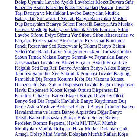
Dolap Uyumlu Lavabo
Ayaklı Lavabolar
Klozet
Duvara Sıfır
Klozetler
Asma Klozetler
Klozet Kapakları
Pisuvar
Tuvalet
Taşı
Batarya ve Musluklar
Lavabo Bataryaları
Mutfak
Bataryaları
Su Tasarruf Aparatı
Banyo Bataryaları
Musluk
Duş Bataryaları
Batarya Setleri
Fotoselli Batarya
Ara Musluk
Pisuvar Musluğu
Batarya ve Musluk Yedek Parçaları
Sifon
Lavabo Sifonu
Eviye Sifonu
Yer Sifonu
Sifon Aksesuarları ve
Parçaları
Rezervuar ve Aksesuarları
Rezervuar Kumanda
Paneli
Rezervuar Seti
Rezervuar İç Takımı
Banyo Bakım
Setleri
Yara Bandı
Lif ve Süngerler
Sıcak Su Torbası
Cımbız
Sabun
Tırnak Makası
Banyo Seramik ve Fayansları
Banyo
Aksesuarları
Tuvalet ve Klozet Fırçaları
Ayaklı Fırçalık ve
Kağıtlık Seti
Duş Rafı
Banyo Aynaları
Banyo Askısı
Banyo
Taburesi
Sabunluk
Sıvı Sabunluk Pompası
Tuvalet Kağıtlığı
Pamukluk
Diş Fırçası Koruma Kabı
Diş Macunu Kutusu
Dispenserler
Sıvı Sabun Dispenseri
Tuvalet Kağıdı Dispenseri
Havlu Dispenseri
Klozet Kapak Örtüsü Dispenseri
El
Kurutma Cihazları
Banyo Etajeri
Banyo Düzenleyicileri
Banyo Seti
Diş Fırçalık
Havluluk
Banyo Kaydırmazı
Duş
Perde Askısı
Yaşlı ve Bedensel Engelli Banyo Ürünleri
Banyo
Havalandırma ve Isıtma
Banyo Aspiratörü
Diğer
Banyo
Tekstil
Banyo Paspasları
Banyo Bakım Setleri
Banyo
Perdeleri
Bornoz
Peştemal
Havlu
MUTFAK
Mutfak
Mobilyaları
Mutfak Dolapları
Hazır Mutfak Dolapları
Çok
Amaçlı Dolap
Mini Mutfak Dolapları
Mutfak Rafları
Köşe