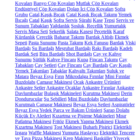
Kovaları
Banyo Çöp Kovaları
Mutfak Çöp Kovaları
Endüstriyel Çöp Kovaları
Dolap İçi Çöp Kovaları
Sofra
Grubu
Çatal,Kaşık,Bıçak
Çatal Kaşık Bıçak Takımı
Yemek
Bıçağı
Çatal
Kaşık
Sofra Servis
Sürahi
Kase
Tepsi
Servis ve
Sunum Tabakları
Yağdanlık
Sosluk, Reçellik
Yumurtalık
Servis Maşa Seti
Şekerlik
Salata Kasesi
Peçetelik
Karaf
Kürdanlık
Çerezlik
Baharat Takımı
Bardak Altlığı
Ekmek
Sepeti
Pasta Sunumu
Pasta Takımı
Kek Fanusu
Bardak
Viski
Bardağı
Su Bardağı
Meşrubat Bardağı
Rakı Bardağı
Kadeh
Bardak Seti
Bira Bardağı
Shot Bardağı
Çay ve Kahve
Sunumu
Sütlük
Kahve Fincanı
Kupa
Fincan Takımı
Çay
Tabakları
Çay Setleri
Çay Fincanı
Çay Bardağı
Çay Kaşığı
Yemek Takımları
Tabaklar
Kahvaltı Takımları
Suluk ve
Matara
Beyaz Eşya
Fırın
Mikrodalga Fırınlar
Mini Fırınlar
Buzdolabı
Çamaşır Makinesi
Ocak
Ankastre Ürünleri
Ankastre Setler
Ankastre Ocaklar
Ankastre Fırınlar
Ankastre
Davlumbazlar
Bulaşık Makineleri
Kurutma Makinesi
Derin
Dondurucular
Su Sebilleri
Mini Buzdolabı
Davlumbazlar
Kurutmalı Çamaşır Makinesi
Beyaz Eşya Setleri
Aspiratörler
Beyaz Eşya Yedek Parça ve Bakım Ürünleri
Şarap Dolabı
Küçük Ev Aletleri
Kızartma ve Pişirme Makineleri
Mısır
Patlatma Makinesi
Fritöz
Ekmek Yapma Makinesi
Ekmek
Kızartma Makinesi
Tost Makinesi
Buharlı Pişirici
Elektrikli
Izgara
Waffle Makinesi
Yumurta Haşlayıcı
Elektrikli Tencere
ve Tava
Pizza Makinesi
Krep Makinesi
Basküller
Yiyecek