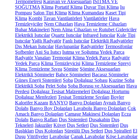
Termometresi
Karavan ve Aksesuarları
ISITMA VE
SOĞUTMA
Klima
Portatif Klima
Duvar Tipi Klima
Isı
Pompası
Salon Tipi Klima
Klima Kumandası
Kaset Tipi
Klima
Kombi
Tavan Vantilatörleri
Vantilatörler
Hava
Temizleyiciler
Nem Cihazları
Hava Temizleme Cihazları
Buhar Makineleri
Nem Alma Cihazları ve Rutubet Gidericiler
Elektrikli Isıtıcılar
Quartz Isıtıcılar
Infrared Isıtıcılar
Kule Tipi
Isıtıcılar
Yağlı Radyatör
Fanlı Isıtıcılar
Elektrikli Radyatörler
Dış Mekan Isıtıcılar
Havlupanlar
Radyatörler
Termosifonlar
Şofbenler
Ani Su Isıtıcı
Isıtma ve Soğutma Yedek Parça
Radyatör Vanaları
Termostat
Klima Yedek Parça
Radyatör
Yedek Parça
Klima Temizleyicisi
Klima Temizleme Spreyi
Klima Temizleme Sıvısı
Şömine
Şömine Aksesuarları
Elektrikli Şömineler
Bahçe Şömineleri
Bacasız Şömineler
Güneş Enerji Sistemleri
Soba
Doğalgaz Sobası
Kuzine Soba
Elektrikli Soba
Pelet Soba
Soba Borusu ve Aksesuarları
Hava
Perdesi
Doğalgaz Tesisat Malzemeleri
Doğalgaz Hortumu
Doğalgaz Menfezleri
Tesisat Temizleme Sıvıları
Boyler
Kalorifer Kazanı
BANYO
Banyo Dolapları
Aynalı Banyo
Dolabı
Banyo Boy Dolapları
Lavabolu Banyo Dolapları
Çok
Amaçlı Banyo Dolapları
Çamaşır Makinesi Dolapları
Ecza
Dolabı
Banyo Rafları
Duş Sistemleri
Duşakabin
Duş
Tekneleri
Jakuziler
Küvet
Duş Setleri
Duş Sistemleri
Duş
Başlıkları
Duş Kolonları
Sürgülü Duş Setleri
Duş Spiralleri
El
Duşu
Vitrifiyeler
Lavabolar
Çanak Lavabolar
Köşe Lavabolar