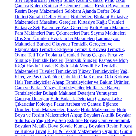
Sıvı Yapıştırıcılar
Tebeşir
Suluk
Resim Çantası
Pano
Okul
Çantası
Kalem Kutusu
Beslenme Çantası
Resim Boyaları ve
Resim Boya Malzemeleri
Selobant
Ajanda
Defter
Okul
Defteri
Spiralli Defter
Fihrist
Not Defteri
Bloknot
Kırtasiye
Malzemeleri
Masaüstü Gereçleri
Kırtasiye Kağıt Ürünleri
Kırtasiye Seti
Kalem ve Yazı Gereçleri
Koli Bandı Makinesi
Para Makineleri
Para Çekmeceleri
Para Sayma Makineleri
Ofis Sarf Ürünleri
Evrak İmha Makineleri
Laminasyon
Makineleri
Barkod Okuyucu
Temizlik Gereçleri ve
Ekipmanları
Temizlik Eldiveni
Temizlik Kovası
Temizlik,
Ovma Teli
Tüy Toplama Ürünleri
Faraş
Çekpas
Fırça ve
Süpürge
Temizlik Bezleri
Temizlik Süngeri
Paspas ve Mop
Kâğıt Havlu
Tuvalet Kağıdı
Islak Mendil
Ev Temizlik
Malzemeleri
Tuvalet Temizleyici
Yüzey Temizleyiciler
Yağ,
Kireç ve Pas Çözücüler
Çubuklu Oda Kokusu
Oda Kokusu
Halı Temizleyiciler
Ahşap Temizleyiciler ve Bakım Ürünleri
Cam ve Parlak Yüzey Temizleyiciler
Mutfak ve Banyo
Temizleyiciler
Bulaşık Makinesi Deterjanı
Yumuşatıcı
Çamaşır Deterjanı
Elde Bulaşık Deterjanı
Çamaşır Leke
Çıkarıcılar
Kolonya
Pazar Arabası ve Çantası
Eğlence
Ürünleri
Parti Malzemeleri
Puzzle
Hobi Malzemeleri
Hobi
Boya ve Resim Malzemeleri
Ahşap Boyaları
Akrilik Boyalar
Sulu Boya
Yağlı Boya Seti
Eskitme Boyası
Cam ve Seramik
Boyaları
Metalik Boya
Şövale
Kumaş Boyaları
Resim Fırçası
ve Rulosu
Tuval
El İşi & Tekstil Malzemeleri
Örgü İpi
Güpür