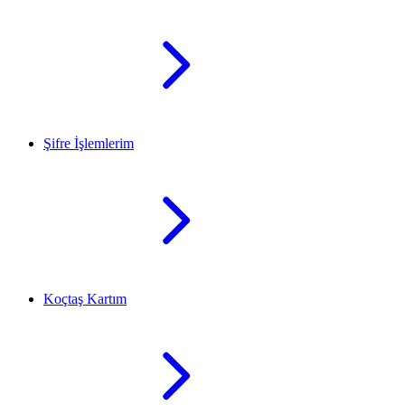
Şifre İşlemlerim
Koçtaş Kartım