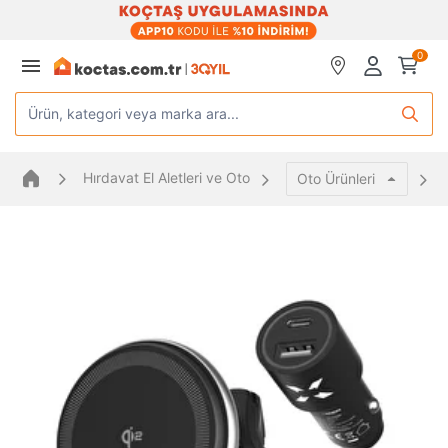
0
Ürün, kategori veya marka ara...
Hırdavat El Aletleri ve Oto
Oto Ürünleri