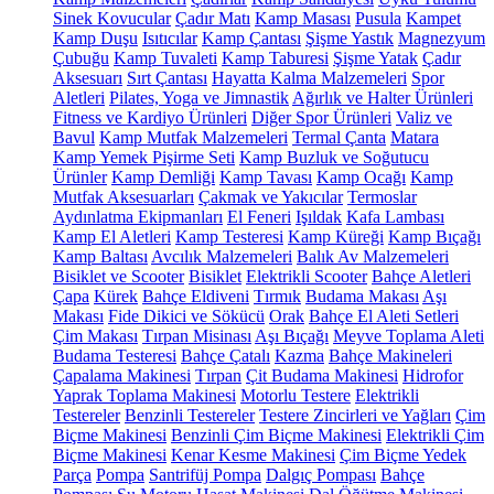
Sinek Kovucular
Çadır Matı
Kamp Masası
Pusula
Kampet
Kamp Duşu
Isıtıcılar
Kamp Çantası
Şişme Yastık
Magnezyum
Çubuğu
Kamp Tuvaleti
Kamp Taburesi
Şişme Yatak
Çadır
Aksesuarı
Sırt Çantası
Hayatta Kalma Malzemeleri
Spor
Aletleri
Pilates, Yoga ve Jimnastik
Ağırlık ve Halter Ürünleri
Fitness ve Kardiyo Ürünleri
Diğer Spor Ürünleri
Valiz ve
Bavul
Kamp Mutfak Malzemeleri
Termal Çanta
Matara
Kamp Yemek Pişirme Seti
Kamp Buzluk ve Soğutucu
Ürünler
Kamp Demliği
Kamp Tavası
Kamp Ocağı
Kamp
Mutfak Aksesuarları
Çakmak ve Yakıcılar
Termoslar
Aydınlatma Ekipmanları
El Feneri
Işıldak
Kafa Lambası
Kamp El Aletleri
Kamp Testeresi
Kamp Küreği
Kamp Bıçağı
Kamp Baltası
Avcılık Malzemeleri
Balık Av Malzemeleri
Bisiklet ve Scooter
Bisiklet
Elektrikli Scooter
Bahçe Aletleri
Çapa
Kürek
Bahçe Eldiveni
Tırmık
Budama Makası
Aşı
Makası
Fide Dikici ve Sökücü
Orak
Bahçe El Aleti Setleri
Çim Makası
Tırpan Misinası
Aşı Bıçağı
Meyve Toplama Aleti
Budama Testeresi
Bahçe Çatalı
Kazma
Bahçe Makineleri
Çapalama Makinesi
Tırpan
Çit Budama Makinesi
Hidrofor
Yaprak Toplama Makinesi
Motorlu Testere
Elektrikli
Testereler
Benzinli Testereler
Testere Zincirleri ve Yağları
Çim
Biçme Makinesi
Benzinli Çim Biçme Makinesi
Elektrikli Çim
Biçme Makinesi
Kenar Kesme Makinesi
Çim Biçme Yedek
Parça
Pompa
Santrifüj Pompa
Dalgıç Pompası
Bahçe