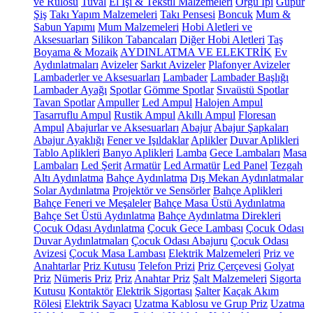
ve Rulosu
Tuval
El İşi & Tekstil Malzemeleri
Örgü İpi
Güpür
Şiş
Takı Yapım Malzemeleri
Takı Pensesi
Boncuk
Mum &
Sabun Yapımı
Mum Malzemeleri
Hobi Aletleri ve
Aksesuarları
Silikon Tabancaları
Diğer Hobi Aletleri
Taş
Boyama & Mozaik
AYDINLATMA VE ELEKTRİK
Ev
Aydınlatmaları
Avizeler
Sarkıt Avizeler
Plafonyer Avizeler
Lambaderler ve Aksesuarları
Lambader
Lambader Başlığı
Lambader Ayağı
Spotlar
Gömme Spotlar
Sıvaüstü Spotlar
Tavan Spotlar
Ampuller
Led Ampul
Halojen Ampul
Tasarruflu Ampul
Rustik Ampul
Akıllı Ampul
Floresan
Ampul
Abajurlar ve Aksesuarları
Abajur
Abajur Şapkaları
Abajur Ayaklığı
Fener ve Işıldaklar
Aplikler
Duvar Aplikleri
Tablo Aplikleri
Banyo Aplikleri
Lamba
Gece Lambaları
Masa
Lambaları
Led Şerit
Armatür
Led Armatür
Led Panel
Tezgah
Altı Aydınlatma
Bahçe Aydınlatma
Dış Mekan Aydınlatmalar
Solar Aydınlatma
Projektör ve Sensörler
Bahçe Aplikleri
Bahçe Feneri ve Meşaleler
Bahçe Masa Üstü Aydınlatma
Bahçe Set Üstü Aydınlatma
Bahçe Aydınlatma Direkleri
Çocuk Odası Aydınlatma
Çocuk Gece Lambası
Çocuk Odası
Duvar Aydınlatmaları
Çocuk Odası Abajuru
Çocuk Odası
Avizesi
Çocuk Masa Lambası
Elektrik Malzemeleri
Priz ve
Anahtarlar
Priz Kutusu
Telefon Prizi
Priz Çerçevesi
Golyat
Priz
Nümeris Priz
Priz
Anahtar Priz
Şalt Malzemeleri
Sigorta
Kutusu
Kontaktör
Elektrik Sigortası
Şalter
Kaçak Akım
Rölesi
Elektrik Sayacı
Uzatma Kablosu ve Grup Priz
Uzatma