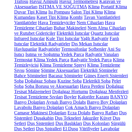
Trafosu
Havuz Ampulü
Havuz Termometresi
Karavan ve
Aksesuarları
ISITMA VE SOĞUTMA
Klima
Portatif Klima
Duvar Tipi Klima
Isı Pompası
Salon Tipi Klima
Klima
Kumandası
Kaset Tipi Klima
Kombi
Tavan Vantilatörleri
Vantilatörler
Hava Temizleyiciler
Nem Cihazları
Hava
Temizleme Cihazları
Buhar Makineleri
Nem Alma Cihazları
ve Rutubet Gidericiler
Elektrikli Isıtıcılar
Quartz Isıtıcılar
Infrared Isıtıcılar
Kule Tipi Isıtıcılar
Yağlı Radyatör
Fanlı
Isıtıcılar
Elektrikli Radyatörler
Dış Mekan Isıtıcılar
Havlupanlar
Radyatörler
Termosifonlar
Şofbenler
Ani Su
Isıtıcı
Isıtma ve Soğutma Yedek Parça
Radyatör Vanaları
Termostat
Klima Yedek Parça
Radyatör Yedek Parça
Klima
Temizleyicisi
Klima Temizleme Spreyi
Klima Temizleme
Sıvısı
Şömine
Şömine Aksesuarları
Elektrikli Şömineler
Bahçe Şömineleri
Bacasız Şömineler
Güneş Enerji Sistemleri
Soba
Doğalgaz Sobası
Kuzine Soba
Elektrikli Soba
Pelet
Soba
Soba Borusu ve Aksesuarları
Hava Perdesi
Doğalgaz
Tesisat Malzemeleri
Doğalgaz Hortumu
Doğalgaz Menfezleri
Tesisat Temizleme Sıvıları
Boyler
Kalorifer Kazanı
BANYO
Banyo Dolapları
Aynalı Banyo Dolabı
Banyo Boy Dolapları
Lavabolu Banyo Dolapları
Çok Amaçlı Banyo Dolapları
Çamaşır Makinesi Dolapları
Ecza Dolabı
Banyo Rafları
Duş
Sistemleri
Duşakabin
Duş Tekneleri
Jakuziler
Küvet
Duş
Setleri
Duş Sistemleri
Duş Başlıkları
Duş Kolonları
Sürgülü
Duş Setleri
Duş Spiralleri
El Duşu
Vitrifiyeler
Lavabolar