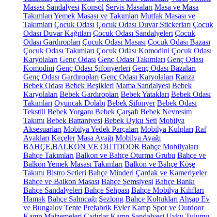
Masası Sandalyesi
Konsol
Servis Masaları
Masa ve Masa
Takımları
Yemek Masası ve Takımları
Mutfak Masası ve
Takımları
Çocuk Odası
Çocuk Odası Duvar Stickerları
Çocuk
Odası Duvar Kağıtları
Çocuk Odası Sandalyeleri
Çocuk
Odası Gardıropları
Çocuk Odası Masası
Çocuk Odası Bazası
Çocuk Odası Takımları
Çocuk Odası Komodini
Çocuk Odası
Karyolaları
Genç Odası
Genç Odası Takımları
Genç Odası
Komodini
Genç Odası Şifonyerleri
Genç Odası Bazaları
Genç Odası Gardıropları
Genç Odası Karyolaları
Ranza
Bebek Odası
Bebek Beşikleri
Mama Sandalyesi
Bebek
Karyolaları
Bebek Gardıropları
Bebek Yatakları
Bebek Odası
Takımları
Oyuncak Dolabı
Bebek Şifonyer
Bebek Odası
Tekstili
Bebek Yorganı
Bebek Çarşafı
Bebek Nevresim
Takımı
Bebek Battaniyesi
Bebek Uyku Seti
Mobilya
Aksesuarları
Mobilya Yedek Parçaları
Mobilya Kulpları
Raf
Ayakları
Keçeler
Masa Ayağı
Mobilya Ayağı
BAHÇE,BALKON VE OUTDOOR
Bahçe Mobilyaları
Bahçe Takımları
Balkon ve Bahçe Oturma Grubu
Bahçe ve
Balkon Yemek Masası Takımları
Balkon ve Bahçe Köşe
Takımı
Bistro Setleri
Bahçe Minderi
Çardak ve Kameriyeler
Bahçe ve Balkon Masası
Bahçe Şemsiyesi
Bahçe Bankı
Bahçe Sandalyeleri
Bahçe Sehpası
Bahçe Mobilya Kılıfları
Hamak
Bahçe Salıncağı
Şezlong
Bahçe Koltukları
Ahşap Ev
ve Bungalov
Tente
Prefabrik Evler
Kamp Spor ve Outdoor
Kamp Malzemeleri
Çadırlar
Kamp Sandalyesi
Uyku Tulumu