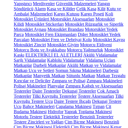
Yapıştırıcı
Merdivenler
Güvenlik Malzemeleri
Yangın
Söndürücü
Alarm
Kasa ve Kilitler
Çelik Kasa
Kilit
Kutu ve
Ambalaj Malzemeleri
Kargo Kutusu
Kargo Poşeti
Koli
Motosiklet Ürünleri
Motorsiklet Aksesuarları
Motosiklet
Kilidi
Motosiklet Stickerları
Motosiklet Rüzgarlık ve Siperlik
Motosiklet Aynası
Motosiklet Brandası
Motorsiklet Yedek
Parça
Motosiklet Fren Ekipmanları
Diğer Motosiklet Yedek
Parçaları
Motosiklet Fren ve Debriyaj Kolu
Motosiklet Kayışı
Motosiklet Zinciri
Motosiklet Giyim
Motorcu Eldiveni
Motorcu Botu ve Ayakkabısı
Motorcu Yağmurluk
Motosiklet
Kaskı
ELEKTRİKLİ EL ALETLERİ
Akülü Vidalamalar
Şarjlı Vidalamalar
Kablolu Vidalamalar
Vidalama Uçları
Matkaplar
Darbeli Matkaplar
Akülü Matkap ve Vidalamalar
Matkap Ucu ve Setleri
Somun Sıkma Makineleri
Darbesiz
Matkaplar
Manyetik Matkap
Sütunlu Matkap
Matkap Tezgahı
Kırıcılar ve Deliciler
Zımpara ve Polisaj
Zımpara Makineleri
Polisaj Makineleri
Planyalar
Zımpara Kağıdı ve Aksesuarları
Testereler
Daire Testereler
Dekupaj Testereler
Çok Amaçlı
Testereler
Tilki Kuyruğu Testereler
Testere Aksesuarları
Tilki
Kuyruğu Testere Ucu
Daire Testere Bıçağı
Dekupaj Testere
Ucu
Bahçe Makineleri
Çapalama Makinesi
Tırpan
Çit
Budama Makinesi
Hidrofor
Yaprak Toplama Makinesi
Motorlu Testere
Elektrikli Testereler
Benzinli Testereler
Testere Zincirleri ve Yağları
Çim Biçme Makinesi
Benzinli
Çim Biçme Makinesi
Elektrikli Çim Biçme Makinesi
Kenar