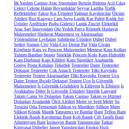
İlk Yardım Çantası
Araç Sigortaları
Benzin Bidonu
Acil Çıkış
Çekici
Çekme Halatı
Boyunluklar
Seyyar Lamba
Trafik
Reflektörleri
Takoz
Kış Ürünleri
Yağmur Kaydırıcılar
Ölçüm
Aletleri
Buz Kazıyıcı
Cam Suyu
Lastik Kar Paleti
Kışlık Set
Ürünler
Antifrizler
Buğu Giderici
Lastik Zinciri
Elektrikli
Araç Şarj İstasyonları
Oto Yedek Parça
Römork
Hırdavat
Malzemeleri
Hırdavat Malzemesi ve Aksesuarları
Yönlendirme Levhaları
Sabitleme Ürünleri
Dübel
Dübel
Setleri
Somun
Çivi
Vida-Çivi
Demir Pul
Vida
Civata
Köşebent
Kapı ve Pencere Malzemeleri
Menteşe
Kapı Kolları
Yalıtım Bantları
Stoper
Sineklik
Pencere Kolu
Kapı Hidroliği
Kapı Dürbünü
Kapı Kilitleri
Kapı Sürgüleri
Anahtarlık
Gönye
Posta Kutuları
Tekerlek
Testereler
Daire Testereler
Dekupaj Testereler
Çok Amaçlı Testereler
Tilki Kuyruğu
Testereler
Testere Aksesuarları
Tilki Kuyruğu Testere Ucu
Daire Testere Bıçağı
Dekupaj Testere Ucu
İş Güvenlik
Malzemeleri
İş Güvenlik Gözlükleri
İş Eldiveni
İş Elbisesi
İş
Ayakkabısı
Diğer İş Güvenlik Ürünleri
Siperlik
Lanyard
Takım Çanta Ve Dolapları
Takım Çantası
Takım ve Hizmet
Dolapları
Avadanlık
Ölçü Aletleri
Metre ve Şerit Metre
Su
Terazisi
Oda Termostatı
Silikon ve Mastikler
Silikon
Mum
Silikon
Köpük
Mastik
Yapıştırıcı ve Bantlar
Bant
Teflon Bant
Elektrik Bandı
Kaydırmaz Bant
Koli Bandı
Çift Taraflı Bant
Alüminyum Bant
İzolasyon Bandı
Yapıştırıcılar
Tutkal
Kimyasal Dübeller
Japon Yapıştırıcıları
Epoksi
Hızlı