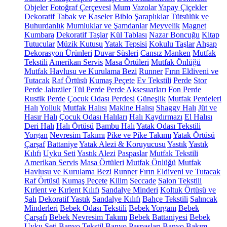
Objeler
Fotoğraf Çerçevesi
Mum
Vazolar
Yapay Çiçekler
Dekoratif Tabak ve Kaseler
Biblo
Şaraplıklar
Tütsülük ve
Buhurdanlık
Mumluklar ve Şamdanlar
Meyvelik
Magnet
Kumbara
Dekoratif Taşlar
Kül Tablası
Nazar Boncuğu
Kitap
Tutucular
Müzik Kutusu
Yatak Tepsisi
Kokulu Taşlar
Ahşap
Dekorasyon Ürünleri
Duvar Süsleri
Cansız Manken
Mutfak
Tekstili
Amerikan Servis
Masa Örtüleri
Mutfak Önlüğü
Mutfak Havlusu ve Kurulama Bezi
Runner
Fırın Eldiveni ve
Tutacak
Raf Örtüsü
Kumaş Peçete
Ev Tekstili
Perde
Stor
Perde
Jaluziler
Tül Perde
Perde Aksesuarları
Fon Perde
Rustik Perde
Çocuk Odası Perdesi
Güneşlik
Mutfak Perdeleri
Halı
Yolluk
Mutfak Halısı
Makine Halısı
Shaggy Halı
Jüt ve
Hasır Halı
Çocuk Odası Halıları
Halı Kaydırmazı
El Halısı
Deri Halı
Halı Örtüsü
Bambu Halı
Yatak Odası Tekstili
Yorgan
Nevresim Takımı
Pike ve Pike Takımı
Yatak Örtüsü
Çarşaf
Battaniye
Yatak Alezi & Koruyucusu
Yastık
Yastık
Kılıfı
Uyku Seti
Yastık Alezi
Paspaslar
Mutfak Tekstili
Amerikan Servis
Masa Örtüleri
Mutfak Önlüğü
Mutfak
Havlusu ve Kurulama Bezi
Runner
Fırın Eldiveni ve Tutacak
Raf Örtüsü
Kumaş Peçete
Kilim
Seccade
Salon Tekstili
Kırlent ve Kırlent Kılıfı
Sandalye Minderi
Koltuk Örtüsü ve
Şalı
Dekoratif Yastık
Sandalye Kılıfı
Bahçe Tekstili
Salıncak
Minderleri
Bebek Odası Tekstili
Bebek Yorganı
Bebek
Çarşafı
Bebek Nevresim Takımı
Bebek Battaniyesi
Bebek
Uyku Seti
Banyo Tekstil
Banyo Paspasları
Banyo Bakım