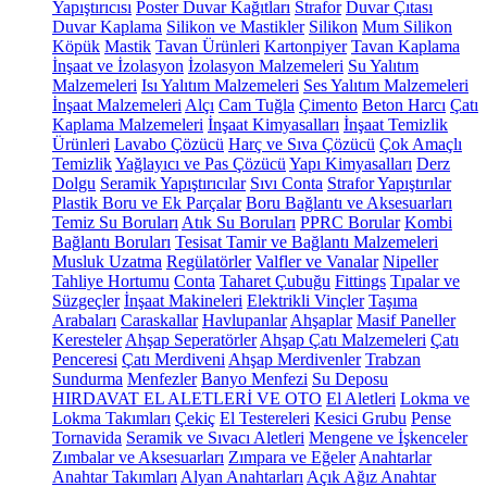
Yapıştırıcısı
Poster Duvar Kağıtları
Strafor
Duvar Çıtası
Duvar Kaplama
Silikon ve Mastikler
Silikon
Mum Silikon
Köpük
Mastik
Tavan Ürünleri
Kartonpiyer
Tavan Kaplama
İnşaat ve İzolasyon
İzolasyon Malzemeleri
Su Yalıtım
Malzemeleri
Isı Yalıtım Malzemeleri
Ses Yalıtım Malzemeleri
İnşaat Malzemeleri
Alçı
Cam Tuğla
Çimento
Beton Harcı
Çatı
Kaplama Malzemeleri
İnşaat Kimyasalları
İnşaat Temizlik
Ürünleri
Lavabo Çözücü
Harç ve Sıva Çözücü
Çok Amaçlı
Temizlik
Yağlayıcı ve Pas Çözücü
Yapı Kimyasalları
Derz
Dolgu
Seramik Yapıştırıcılar
Sıvı Conta
Strafor Yapıştırılar
Plastik Boru ve Ek Parçalar
Boru Bağlantı ve Aksesuarları
Temiz Su Boruları
Atık Su Boruları
PPRC Borular
Kombi
Bağlantı Boruları
Tesisat Tamir ve Bağlantı Malzemeleri
Musluk Uzatma
Regülatörler
Valfler ve Vanalar
Nipeller
Tahliye Hortumu
Conta
Taharet Çubuğu
Fittings
Tıpalar ve
Süzgeçler
İnşaat Makineleri
Elektrikli Vinçler
Taşıma
Arabaları
Caraskallar
Havlupanlar
Ahşaplar
Masif Paneller
Keresteler
Ahşap Seperatörler
Ahşap Çatı Malzemeleri
Çatı
Penceresi
Çatı Merdiveni
Ahşap Merdivenler
Trabzan
Sundurma
Menfezler
Banyo Menfezi
Su Deposu
HIRDAVAT EL ALETLERİ VE OTO
El Aletleri
Lokma ve
Lokma Takımları
Çekiç
El Testereleri
Kesici Grubu
Pense
Tornavida
Seramik ve Sıvacı Aletleri
Mengene ve İşkenceler
Zımbalar ve Aksesuarları
Zımpara ve Eğeler
Anahtarlar
Anahtar Takımları
Alyan Anahtarları
Açık Ağız Anahtar