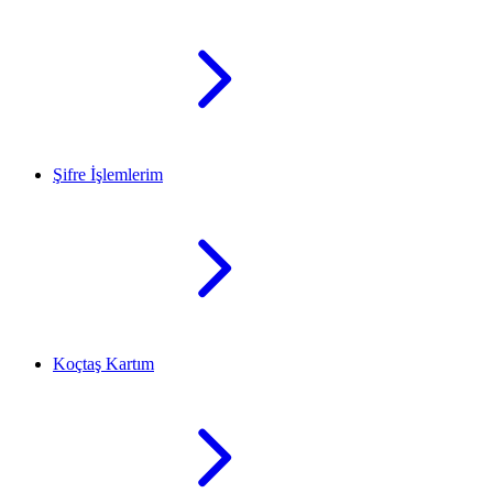
Şifre İşlemlerim
Koçtaş Kartım