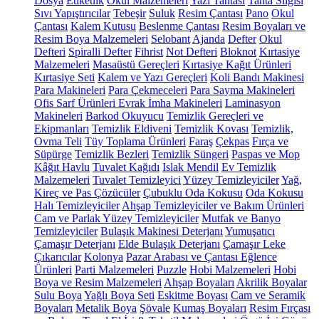
Dosya
Etiketlik
Okul Malzemeleri
Yazı Tahtası
Tahta Silgisi
Sıvı Yapıştırıcılar
Tebeşir
Suluk
Resim Çantası
Pano
Okul
Çantası
Kalem Kutusu
Beslenme Çantası
Resim Boyaları ve
Resim Boya Malzemeleri
Selobant
Ajanda
Defter
Okul
Defteri
Spiralli Defter
Fihrist
Not Defteri
Bloknot
Kırtasiye
Malzemeleri
Masaüstü Gereçleri
Kırtasiye Kağıt Ürünleri
Kırtasiye Seti
Kalem ve Yazı Gereçleri
Koli Bandı Makinesi
Para Makineleri
Para Çekmeceleri
Para Sayma Makineleri
Ofis Sarf Ürünleri
Evrak İmha Makineleri
Laminasyon
Makineleri
Barkod Okuyucu
Temizlik Gereçleri ve
Ekipmanları
Temizlik Eldiveni
Temizlik Kovası
Temizlik,
Ovma Teli
Tüy Toplama Ürünleri
Faraş
Çekpas
Fırça ve
Süpürge
Temizlik Bezleri
Temizlik Süngeri
Paspas ve Mop
Kâğıt Havlu
Tuvalet Kağıdı
Islak Mendil
Ev Temizlik
Malzemeleri
Tuvalet Temizleyici
Yüzey Temizleyiciler
Yağ,
Kireç ve Pas Çözücüler
Çubuklu Oda Kokusu
Oda Kokusu
Halı Temizleyiciler
Ahşap Temizleyiciler ve Bakım Ürünleri
Cam ve Parlak Yüzey Temizleyiciler
Mutfak ve Banyo
Temizleyiciler
Bulaşık Makinesi Deterjanı
Yumuşatıcı
Çamaşır Deterjanı
Elde Bulaşık Deterjanı
Çamaşır Leke
Çıkarıcılar
Kolonya
Pazar Arabası ve Çantası
Eğlence
Ürünleri
Parti Malzemeleri
Puzzle
Hobi Malzemeleri
Hobi
Boya ve Resim Malzemeleri
Ahşap Boyaları
Akrilik Boyalar
Sulu Boya
Yağlı Boya Seti
Eskitme Boyası
Cam ve Seramik
Boyaları
Metalik Boya
Şövale
Kumaş Boyaları
Resim Fırçası