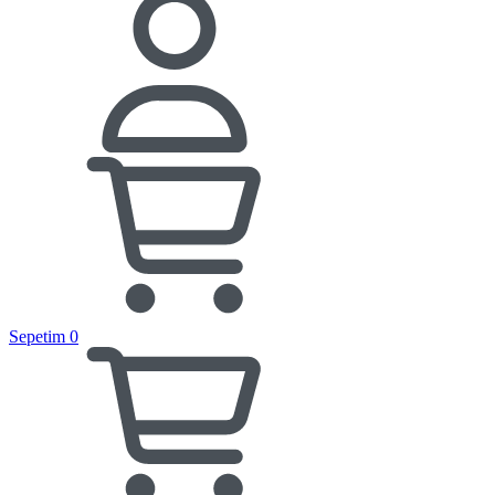
Sepetim
0