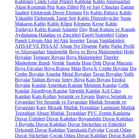
Kabloları
Çoklu Grup Prizleri
Kablolar
Kablo Aksesuarları
Akım Korumalı Priz
Kapı Zilleri
Pil ve Şarj Cihazları
Zaman
Saatleri
Elektronik Devre Elemanı
Fiş
Kablo Pabucu
Kablo
Yüksüğü
Elektronik Tamir Seti
Kablo Düzenleyiciler
Susta
Makaron Kablo
Kablo Klipsi
Klemens
Kroşe
Kablo
Toplayıcı
Kablo Kanalı
Adaptör
Duy
Buat Kutusu ve Kapağı
Aydınlatma Halatları ve Zincirleri
Enerji Sistemleri
Güneş
Paneli
Lityum Akü
Jel Akü
İnverter
Tavan Vantilatörleri
AHŞAP VE İNŞAAT
Ahşap Yer Döşeme
Parke
Parke Profil
ve Aksesuarları
Süpürgelik
Boya ve Boya Malzemeleri
Hobi
Boyaları
Tempare Boyası
Boya Malzemeleri
Tinerler
Maskeleme Bandı
Vernik
Spatula
Hışır Örtü
Duvar Macunu
Boya Fırçaları
Boya Rulosu
Mala
Boya
İç Cephe Boyalar
Dış
Cephe Boyalar
Astarlar
Metal Boyaları
Tavan Boyaları
Yağlı
Boyalar
Yalıtım Boyası
Sprey Boya
Kapı Boyası
Epoksi
Boyalar
Kapılar
Amerikan Kapılar
Melamin Kapılar
Çelik
Kapılar
Akordiyon Kapılar
Sürgülü Kapılar
Acil Çıkış
Kapıları
Kapı Kolları
Seramik ve Fayans
Banyo Seramik ve
Fayansları
Yer Seramik ve Fayansları
Mutfak Seramik ve
Fayansları
Karo
Mozaik
Mutfak Tezgahları
Laminant Mutfak
Tezgahları
Ahşap Mutfak Tezgahları
PVC Zemin Kaplama
Duvar Ürünleri
Duvar Kağıtları
Boyanabilir Duvar Kağıtları
3 Boyutlu Duvar Kağıtları
Duvar Stickerları ve Etiketleri
Dekoratif Duvar Kağıtları
Yapışkanlı Folyolar
Çocuk Odası
Duvar Stickerları
Çocuk Odası Duvar Kağıtları
Duvar Kağıdı