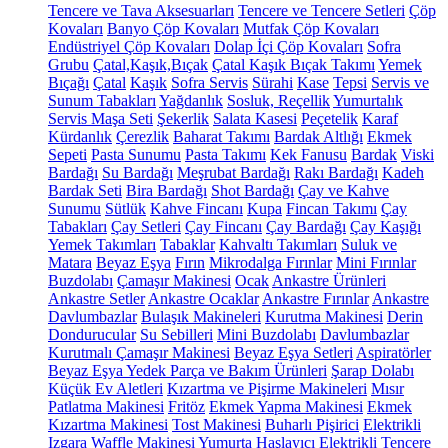
Tencere ve Tava Aksesuarları
Tencere ve Tencere Setleri
Çöp
Kovaları
Banyo Çöp Kovaları
Mutfak Çöp Kovaları
Endüstriyel Çöp Kovaları
Dolap İçi Çöp Kovaları
Sofra
Grubu
Çatal,Kaşık,Bıçak
Çatal Kaşık Bıçak Takımı
Yemek
Bıçağı
Çatal
Kaşık
Sofra Servis
Sürahi
Kase
Tepsi
Servis ve
Sunum Tabakları
Yağdanlık
Sosluk, Reçellik
Yumurtalık
Servis Maşa Seti
Şekerlik
Salata Kasesi
Peçetelik
Karaf
Kürdanlık
Çerezlik
Baharat Takımı
Bardak Altlığı
Ekmek
Sepeti
Pasta Sunumu
Pasta Takımı
Kek Fanusu
Bardak
Viski
Bardağı
Su Bardağı
Meşrubat Bardağı
Rakı Bardağı
Kadeh
Bardak Seti
Bira Bardağı
Shot Bardağı
Çay ve Kahve
Sunumu
Sütlük
Kahve Fincanı
Kupa
Fincan Takımı
Çay
Tabakları
Çay Setleri
Çay Fincanı
Çay Bardağı
Çay Kaşığı
Yemek Takımları
Tabaklar
Kahvaltı Takımları
Suluk ve
Matara
Beyaz Eşya
Fırın
Mikrodalga Fırınlar
Mini Fırınlar
Buzdolabı
Çamaşır Makinesi
Ocak
Ankastre Ürünleri
Ankastre Setler
Ankastre Ocaklar
Ankastre Fırınlar
Ankastre
Davlumbazlar
Bulaşık Makineleri
Kurutma Makinesi
Derin
Dondurucular
Su Sebilleri
Mini Buzdolabı
Davlumbazlar
Kurutmalı Çamaşır Makinesi
Beyaz Eşya Setleri
Aspiratörler
Beyaz Eşya Yedek Parça ve Bakım Ürünleri
Şarap Dolabı
Küçük Ev Aletleri
Kızartma ve Pişirme Makineleri
Mısır
Patlatma Makinesi
Fritöz
Ekmek Yapma Makinesi
Ekmek
Kızartma Makinesi
Tost Makinesi
Buharlı Pişirici
Elektrikli
Izgara
Waffle Makinesi
Yumurta Haşlayıcı
Elektrikli Tencere