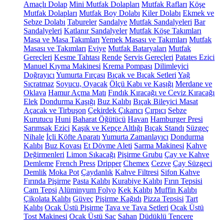
Amaçlı Dolap
Mini Mutfak Dolapları
Mutfak Rafları
Köşe
Mutfak Dolapları
Mutfak Boy Dolabı
Kiler Dolabı
Ekmek ve
Sebze Dolabı
Tabureler
Sandalye
Mutfak Sandalyeleri
Bar
Sandalyeleri
Katlanır Sandalyeler
Mutfak Köşe Takımları
Masa ve Masa Takımları
Yemek Masası ve Takımları
Mutfak
Masası ve Takımları
Eviye
Mutfak Bataryaları
Mutfak
Gereçleri
Kesme Tahtası
Rende
Servis Gereçleri
Patates Ezici
Manuel Kıyma Makinesi
Krema Pompası
Dilimleyici
Doğrayıcı
Yumurta Fırçası
Bıçak ve Bıçak Setleri
Yağ
Sıçratmaz
Soyucu, Oyacak
Ölçü Kabı ve Kaşığı
Merdane ve
Oklava
Hamur Açma Matı
Fındık Kıracağı ve Ceviz Kıracağı
Elek
Dondurma Kaşığı
Buz Kalıbı
Bıçak Bileyici Masat
Açacak ve Tirbuşon
Çekirdek Çıkarıcı
Çırpıcı
Sebze
Kurutucu
Huni
Baharat Öğütücü
Havan
Hamburger Presi
Sarımsak Ezici
Kaşık ve Kepçe Altlığı
Bıçak Standı
Süzgeç
Nihale
İçli Köfte Aparatı
Yumurta Zamanlayıcı
Dondurma
Kalıbı
Buz Kovası
Et Dövme Aleti
Sarma Makinesi
Kahve
Değirmenleri
Limon Sıkacağı
Pişirme Grubu
Çay ve Kahve
Demleme
French Press
Dripper
Chemex
Cezve
Çay Süzgeci
Demlik
Moka Pot
Çaydanlık
Kahve Filtresi
Sifon Kahve
Fırında Pişirme
Pasta Kalıbı
Kurabiye Kalıbı
Fırın Tepsisi
Cam Tepsi
Alüminyum Folyo
Kek Kalıbı
Muffin Kalıbı
Çikolata Kalıbı
Güveç
Pişirme Kağıdı
Pizza Tepsisi
Tart
Kalıbı
Ocak Üstü Pişirme
Tava ve Tava Setleri
Ocak Üstü
Tost Makinesi
Ocak Üstü Sac
Sahan
Düdüklü Tencere