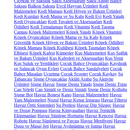
Çiçeklik ve Saksılık
Saksı Aksesuarları
Saksı Altlığı
Bahçe
Saksısı
Balkon Saksısı
Evcil Hayvan Ürünleri
Kedi
Malzemeleri
Kedi Maması
Kedi Hijyen ve Bakım Ürünleri
Kedi Kumları
Kedi Mama ve Su Kabı
Kedi Evi
Kedi Yatağı
Kedi Oyuncakları
Kedi Tuvaleti ve Aksesuarları
Kedi
Ödülleri
Kedi Tırmalaması
Kedi Vitamini
Kedi Taşıma
Çantası
Köpek Malzemeleri
Köpek Yatağı
Köpek Vitamini
Köpek Oyuncakları
Köpek Mama ve Su Kabı
Köpek
Güvenlik
Köpek Hijyen ve Bakım Ürünleri
Köpek Ödülleri
Köpek Maması
Köpek Kulübesi
Köpek Tasmaları
Köpek
Elbisesi
Köpek Kafesi
Kümesler
Kuş Malzemeleri
Kuş Sağlık
ve Bakım Ürünleri
Kuş Kafesleri ve Aksesuarları
Kuş Yemi
Kuş Suluk ve Yemlikleri
Çocuk Bahçe Oyuncakları
Kaydırak
ve Salıncak
Oyun Evleri
Çocuk Bahçe Sandalyeleri
Çocuk
Bahçe Masaları
Uçurtma
Çocuk Scooter
Çocuk Kaykay
Su
Tabancası
Şişme Oyuncaklar
Akülü Araba
Su Aktivite
Ürünleri
Şişme Havuz
Şişme Deniz Yatağı
Şişme Deniz Topu
Can Yeleği
Can Simidi ve Deniz Simidi
Şişme Deniz Kolluğu
Şişme Bot
Havuz Bonesi
Kano
Havuz Malzemeleri
Havuz
Yapı Malzemeleri
Nozul
Havuz Kenar Izgarası
Havuz Filtresi
Havuz Örtü Sistemleri
Su Perdesi
Havuz Dip Süzgeç
Havuz
ve Dozaj Pompası
Havuz Kimyasalları
Havuz Temizlik
Ekipmanları
Havuz Süpürge Hortumu
Havuz Kepçesi
Havuz
Robotu
Havuz Süpürgesi ve Fırçası
Havuz Merdiveni
Havuz
Duşu ve Masaj Jeti
Havuz Aydınlatma ve Isıtma
Havuz