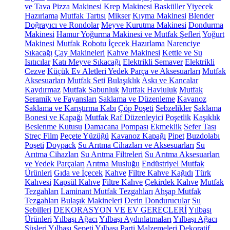
ve Tava
Pizza Makinesi
Krep Makinesi
Basküller
Yiyecek
Hazırlama
Mutfak Tartısı
Mikser
Kıyma Makinesi
Blender
Doğrayıcı ve Rondolar
Meyve Kurutma Makinesi
Dondurma
Makinesi
Hamur Yoğurma Makinesi ve Mutfak Şefleri
Yoğurt
Makinesi
Mutfak Robotu
İçecek Hazırlama
Narenciye
Sıkacağı
Çay Makineleri
Kahve Makinesi
Kettle ve Su
Isıtıcılar
Katı Meyve Sıkacağı
Elektrikli Semaver
Elektrikli
Cezve
Küçük Ev Aletleri Yedek Parça ve Aksesuarları
Mutfak
Aksesuarları
Mutfak Seti
Bulaşıklık
Askı ve Kancalar
Kaydırmaz
Mutfak Sabunluk
Mutfak Havluluk
Mutfak
Seramik ve Fayansları
Saklama ve Düzenleme
Kavanoz
Saklama ve Karıştırma Kabı
Çöp Poşeti
Sebzelikler
Saklama
Bonesi ve Kapağı
Mutfak Raf Düzenleyici
Poşetlik
Kaşıklık
Beslenme Kutusu
Damacana Pompası
Ekmeklik
Sefer Tası
Streç Film
Peçete Yüzüğü
Kavanoz Kapağı
Pipet
Buzdolabı
Poşeti
Doypack
Su Arıtma Cihazları ve Aksesuarları
Su
Arıtma Cihazları
Su Arıtma Filtreleri
Su Arıtma Aksesuarları
ve Yedek Parçaları
Arıtma Musluğu
Endüstriyel Mutfak
Ürünleri
Gıda ve İçecek
Kahve
Filtre Kahve Kağıdı
Türk
Kahvesi
Kapsül Kahve
Filtre Kahve
Çekirdek Kahve
Mutfak
Tezgahları
Laminant Mutfak Tezgahları
Ahşap Mutfak
Tezgahları
Bulaşık Makineleri
Derin Dondurucular
Su
Sebilleri
DEKORASYON VE EV GEREÇLERİ
Yılbaşı
Ürünleri
Yılbaşı Ağacı
Yılbaşı Aydınlatmaları
Yılbaşı Ağacı
Süsleri
Yılbaşı Sepeti
Yılbaşı Parti Malzemeleri
Dekoratif