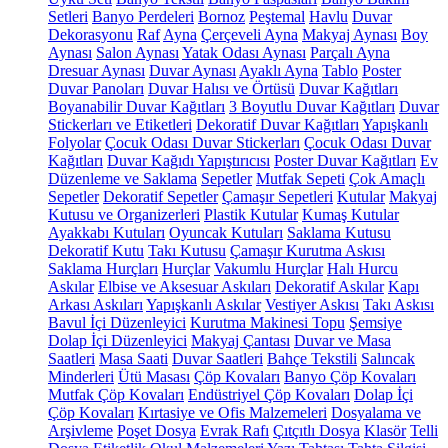
Setleri
Banyo Perdeleri
Bornoz
Peştemal
Havlu
Duvar
Dekorasyonu
Raf
Ayna
Çerçeveli Ayna
Makyaj Aynası
Boy
Aynası
Salon Aynası
Yatak Odası Aynası
Parçalı Ayna
Dresuar Aynası
Duvar Aynası
Ayaklı Ayna
Tablo
Poster
Duvar Panoları
Duvar Halısı ve Örtüsü
Duvar Kağıtları
Boyanabilir Duvar Kağıtları
3 Boyutlu Duvar Kağıtları
Duvar
Stickerları ve Etiketleri
Dekoratif Duvar Kağıtları
Yapışkanlı
Folyolar
Çocuk Odası Duvar Stickerları
Çocuk Odası Duvar
Kağıtları
Duvar Kağıdı Yapıştırıcısı
Poster Duvar Kağıtları
Ev
Düzenleme ve Saklama
Sepetler
Mutfak Sepeti
Çok Amaçlı
Sepetler
Dekoratif Sepetler
Çamaşır Sepetleri
Kutular
Makyaj
Kutusu ve Organizerleri
Plastik Kutular
Kumaş Kutular
Ayakkabı Kutuları
Oyuncak Kutuları
Saklama Kutusu
Dekoratif Kutu
Takı Kutusu
Çamaşır Kurutma Askısı
Saklama Hurçları
Hurçlar
Vakumlu Hurçlar
Halı Hurcu
Askılar
Elbise ve Aksesuar Askıları
Dekoratif Askılar
Kapı
Arkası Askıları
Yapışkanlı Askılar
Vestiyer Askısı
Takı Askısı
Bavul İçi Düzenleyici
Kurutma Makinesi Topu
Şemsiye
Dolap İçi Düzenleyici
Makyaj Çantası
Duvar ve Masa
Saatleri
Masa Saati
Duvar Saatleri
Bahçe Tekstili
Salıncak
Minderleri
Ütü Masası
Çöp Kovaları
Banyo Çöp Kovaları
Mutfak Çöp Kovaları
Endüstriyel Çöp Kovaları
Dolap İçi
Çöp Kovaları
Kırtasiye ve Ofis Malzemeleri
Dosyalama ve
Arşivleme
Poşet Dosya
Evrak Rafı
Çıtçıtlı Dosya
Klasör
Telli