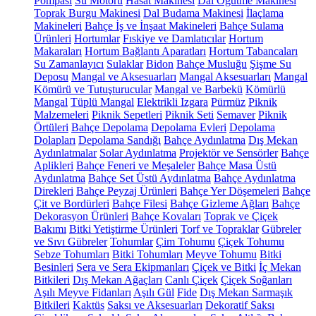
Pompası
Su Motoru
Hasat Makinesi
Dal Öğütme Makinesi
Toprak Burgu Makinesi
Dal Budama Makinesi
İlaçlama
Makineleri
Bahçe İş ve İnşaat Makineleri
Bahçe Sulama
Ürünleri
Hortumlar
Fıskiye ve Damlatıcılar
Hortum
Makaraları
Hortum Bağlantı Aparatları
Hortum Tabancaları
Su Zamanlayıcı
Sulaklar
Bidon
Bahçe Musluğu
Şişme Su
Deposu
Mangal ve Aksesuarları
Mangal Aksesuarları
Mangal
Kömürü ve Tutuşturucular
Mangal ve Barbekü
Kömürlü
Mangal
Tüplü Mangal
Elektrikli Izgara
Pürmüz
Piknik
Malzemeleri
Piknik Sepetleri
Piknik Seti
Semaver
Piknik
Örtüleri
Bahçe Depolama
Depolama Evleri
Depolama
Dolapları
Depolama Sandığı
Bahçe Aydınlatma
Dış Mekan
Aydınlatmalar
Solar Aydınlatma
Projektör ve Sensörler
Bahçe
Aplikleri
Bahçe Feneri ve Meşaleler
Bahçe Masa Üstü
Aydınlatma
Bahçe Set Üstü Aydınlatma
Bahçe Aydınlatma
Direkleri
Bahçe Peyzaj Ürünleri
Bahçe Yer Döşemeleri
Bahçe
Çit ve Bordürleri
Bahçe Filesi
Bahçe Gizleme Ağları
Bahçe
Dekorasyon Ürünleri
Bahçe Kovaları
Toprak ve Çiçek
Bakımı
Bitki Yetiştirme Ürünleri
Torf ve Topraklar
Gübreler
ve Sıvı Gübreler
Tohumlar
Çim Tohumu
Çiçek Tohumu
Sebze Tohumları
Bitki Tohumları
Meyve Tohumu
Bitki
Besinleri
Sera ve Sera Ekipmanları
Çiçek ve Bitki
İç Mekan
Bitkileri
Dış Mekan Ağaçları
Canlı Çiçek
Çiçek Soğanları
Aşılı Meyve Fidanları
Aşılı Gül
Fide
Dış Mekan Sarmaşık
Bitkileri
Kaktüs
Saksı ve Aksesuarları
Dekoratif Saksı