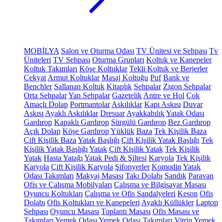
MOBİLYA
Salon ve Oturma Odası
TV Ünitesi ve Sehpası
Tv
Üniteleri
TV Sehpası
Oturma Grupları
Koltuk ve Kanepeler
Koltuk Takımları
Köşe Koltuklar
Tekli Koltuk ve Berjerler
Çekyat
Armut Koltuklar
Masaj Koltuğu
Puf
Bank ve
Benchler
Sallanan Koltuk
Kitaplık
Sehpalar
Zigon Sehpalar
Orta Sehpalar
Yan Sehpalar
Gazetelik
Antre ve Hol
Çok
Amaçlı Dolap
Portmantolar
Askılıklar
Kapı Askısı
Duvar
Askısı
Ayaklı Askılıklar
Dresuar
Ayakkabılık
Yatak Odası
Gardırop
Kapaklı Gardırop
Sürgülü Gardırop
Bez Gardırop
Açık Dolap
Köşe Gardırop
Yüklük
Baza
Tek Kişilik Baza
Çift Kişilik Baza
Yatak Başlığı
Çift Kişilik Yatak Başlığı
Tek
Kişilik Yatak Başlığı
Yatak
Çift Kişilik Yatak
Tek Kişilik
Yatak
Hasta Yatağı
Yatak Pedi & Şiltesi
Karyola
Tek Kişilik
Karyola
Çift Kişilik Karyola
Şifonyerler
Komodin
Yatak
Odası Takımları
Makyaj Masası
Takı Dolabı
Sandık
Paravan
Ofis ve Çalışma Mobilyaları
Çalışma ve Bilgisayar Masası
Oyuncu Koltukları
Çalışma ve Ofis Sandalyeleri
Keson
Ofis
Dolabı
Ofis Koltukları ve Kanepeleri
Ayaklı Küllükler
Laptop
Sehpası
Oyuncu Masası
Toplantı Masası
Ofis Masası ve
Takımları
Yemek Odası
Yemek Odası Takımları
Vitrin
Yemek