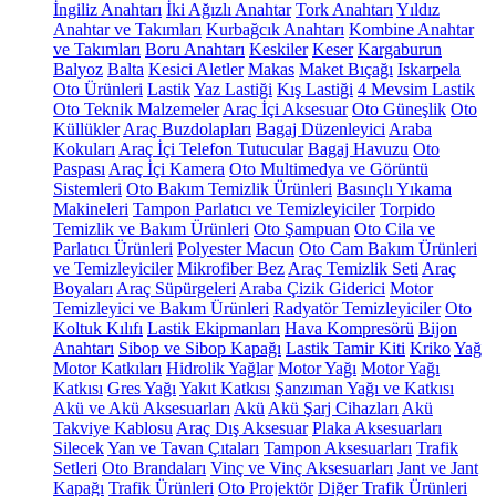
İngiliz Anahtarı
İki Ağızlı Anahtar
Tork Anahtarı
Yıldız
Anahtar ve Takımları
Kurbağcık Anahtarı
Kombine Anahtar
ve Takımları
Boru Anahtarı
Keskiler
Keser
Kargaburun
Balyoz
Balta
Kesici Aletler
Makas
Maket Bıçağı
Iskarpela
Oto Ürünleri
Lastik
Yaz Lastiği
Kış Lastiği
4 Mevsim Lastik
Oto Teknik Malzemeler
Araç İçi Aksesuar
Oto Güneşlik
Oto
Küllükler
Araç Buzdolapları
Bagaj Düzenleyici
Araba
Kokuları
Araç İçi Telefon Tutucular
Bagaj Havuzu
Oto
Paspası
Araç İçi Kamera
Oto Multimedya ve Görüntü
Sistemleri
Oto Bakım Temizlik Ürünleri
Basınçlı Yıkama
Makineleri
Tampon Parlatıcı ve Temizleyiciler
Torpido
Temizlik ve Bakım Ürünleri
Oto Şampuan
Oto Cila ve
Parlatıcı Ürünleri
Polyester Macun
Oto Cam Bakım Ürünleri
ve Temizleyiciler
Mikrofiber Bez
Araç Temizlik Seti
Araç
Boyaları
Araç Süpürgeleri
Araba Çizik Giderici
Motor
Temizleyici ve Bakım Ürünleri
Radyatör Temizleyiciler
Oto
Koltuk Kılıfı
Lastik Ekipmanları
Hava Kompresörü
Bijon
Anahtarı
Sibop ve Sibop Kapağı
Lastik Tamir Kiti
Kriko
Yağ
Motor Katkıları
Hidrolik Yağlar
Motor Yağı
Motor Yağı
Katkısı
Gres Yağı
Yakıt Katkısı
Şanzıman Yağı ve Katkısı
Akü ve Akü Aksesuarları
Akü
Akü Şarj Cihazları
Akü
Takviye Kablosu
Araç Dış Aksesuar
Plaka Aksesuarları
Silecek
Yan ve Tavan Çıtaları
Tampon Aksesuarları
Trafik
Setleri
Oto Brandaları
Vinç ve Vinç Aksesuarları
Jant ve Jant
Kapağı
Trafik Ürünleri
Oto Projektör
Diğer Trafik Ürünleri