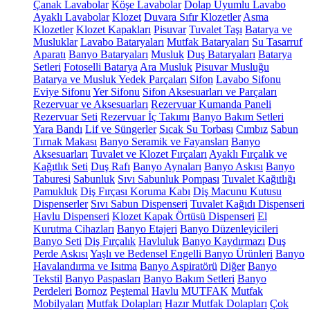
Çanak Lavabolar
Köşe Lavabolar
Dolap Uyumlu Lavabo
Ayaklı Lavabolar
Klozet
Duvara Sıfır Klozetler
Asma
Klozetler
Klozet Kapakları
Pisuvar
Tuvalet Taşı
Batarya ve
Musluklar
Lavabo Bataryaları
Mutfak Bataryaları
Su Tasarruf
Aparatı
Banyo Bataryaları
Musluk
Duş Bataryaları
Batarya
Setleri
Fotoselli Batarya
Ara Musluk
Pisuvar Musluğu
Batarya ve Musluk Yedek Parçaları
Sifon
Lavabo Sifonu
Eviye Sifonu
Yer Sifonu
Sifon Aksesuarları ve Parçaları
Rezervuar ve Aksesuarları
Rezervuar Kumanda Paneli
Rezervuar Seti
Rezervuar İç Takımı
Banyo Bakım Setleri
Yara Bandı
Lif ve Süngerler
Sıcak Su Torbası
Cımbız
Sabun
Tırnak Makası
Banyo Seramik ve Fayansları
Banyo
Aksesuarları
Tuvalet ve Klozet Fırçaları
Ayaklı Fırçalık ve
Kağıtlık Seti
Duş Rafı
Banyo Aynaları
Banyo Askısı
Banyo
Taburesi
Sabunluk
Sıvı Sabunluk Pompası
Tuvalet Kağıtlığı
Pamukluk
Diş Fırçası Koruma Kabı
Diş Macunu Kutusu
Dispenserler
Sıvı Sabun Dispenseri
Tuvalet Kağıdı Dispenseri
Havlu Dispenseri
Klozet Kapak Örtüsü Dispenseri
El
Kurutma Cihazları
Banyo Etajeri
Banyo Düzenleyicileri
Banyo Seti
Diş Fırçalık
Havluluk
Banyo Kaydırmazı
Duş
Perde Askısı
Yaşlı ve Bedensel Engelli Banyo Ürünleri
Banyo
Havalandırma ve Isıtma
Banyo Aspiratörü
Diğer
Banyo
Tekstil
Banyo Paspasları
Banyo Bakım Setleri
Banyo
Perdeleri
Bornoz
Peştemal
Havlu
MUTFAK
Mutfak
Mobilyaları
Mutfak Dolapları
Hazır Mutfak Dolapları
Çok