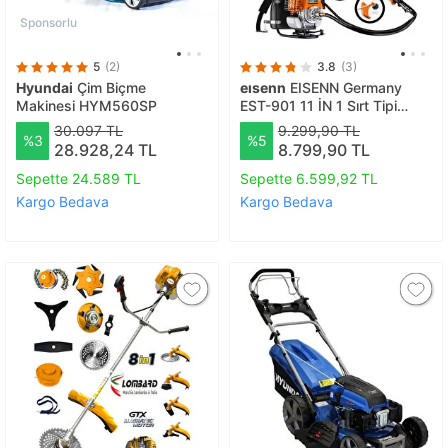
Sponsorlu
5
(2)
3.8
(3)
Hyundai
Çim Biçme
eısenn
EISENN Germany
Makinesi HYM560SP
EST-901 11 İN 1 Sırt Tipi
Benzinli Motorlu Ot Çalı
30.097 TL
9.299,90 TL
%3
%5
Tırpanı Çim Biçme Makinesi
28.928,24 TL
8.799,90 TL
Çelik Fırça
Sepette 24.589 TL
Sepette 6.599,92 TL
Kargo Bedava
Kargo Bedava