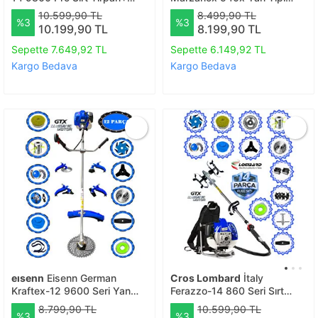
Akrobat Çapalama + Toprak
Benzinli Ot Çalı Çim Biçme
10.599,90 TL
8.499,90 TL
%3
%3
Eşeleme 14 Parça Tam Set
Tırpanı+ 12 Pcs Komple
10.199,90 TL
8.199,90 TL
Hoby Setli
Sepette 7.649,92 TL
Sepette 6.149,92 TL
Kargo Bedava
Kargo Bedava
eısenn
Eisenn German
Cros Lombard
İtaly
Kraftex-12 9600 Seri Yan
Ferazzo-14 860 Seri Sırt
Tipi Benzinli Ot Çalı Çim
Tırpan+ Akrobat Çapalama +
8.799,90 TL
10.599,90 TL
%3
%3
Biçme Tırpanı+12 Pcs Tam
Toprak Eşeleme 14 Parça