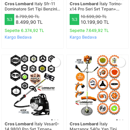
Cros Lombard
Italy Sfr-11
Cros Lombard
İtaly Torino-
Dominatore Sırt Tipi Benzinli
x14 Pro Seri Sırt Tırpan+
Ot Çalı Çim Biçme Tırpanı+
Akrobat Çapalama + Toprak
8.799,90 TL
10.599,90 TL
%3
%3
Full Bahçe Setli Halı Yıkamalı
Eşeleme 14 Parça Arazi Set
8.499,90 TL
10.199,90 TL
Sepette 6.374,92 TL
Sepette 7.649,92 TL
Kargo Bedava
Kargo Bedava
Cros Lombard
İtaly Vesar0-
Cros Lombard
İtaly
14 9800 Pro Sırt Tırpan+
Marzanox 540x Yan Tipi