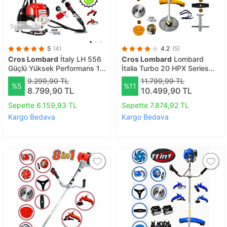
Sponsorlu
5
(4)
4.2
(5)
Cros Lombard
İtaly LH 556
Cros Lombard
Lombard
Güçlü Yüksek Performans 11
İtalia Turbo 20 HPX Series
Parça Set Hediyeli Sırt Tipi
Lyts-11 İn Yan Tipi Benzinli
9.299,90 TL
11.799,99 TL
%5
%11
Tırpan Benzinli Ot Çalı Çim
Tırpan + Akrobat Çapa
8.799,90 TL
10.499,90 TL
Biçme Makinası
Aparatı + Toprak Eşeleme
Aparatı + Full Set Hediyeli
Sepette 6.159,93 TL
Sepette 7.874,92 TL
Kargo Bedava
Kargo Bedava