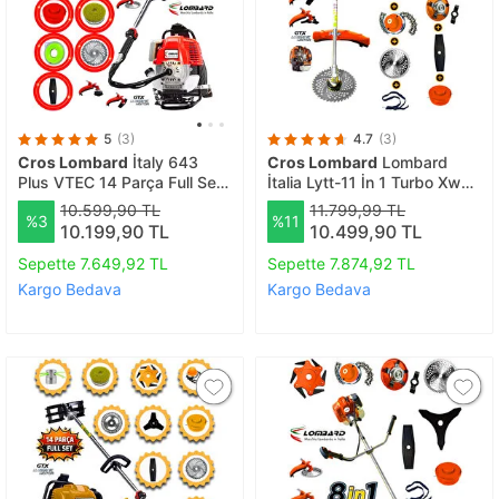
5
(3)
4.7
(3)
Cros Lombard
İtaly 643
Cros Lombard
Lombard
Plus VTEC 14 Parça Full Set
İtalia Lytt-11 İn 1 Turbo Xw
Sırt Tipi Benzinli Çalı Çim
20 HPX Yan Tipi Benzinli
10.599,90 TL
11.799,99 TL
%3
%11
Biçme Tırpanı Güçlü Yüksek
Tırpan + Toprak Eşeleme
10.199,90 TL
10.499,90 TL
Performans
Aparatı + Akrobat Çapa
Aparatı + Full Set Hediyeli
Sepette 7.649,92 TL
Sepette 7.874,92 TL
Kargo Bedava
Kargo Bedava