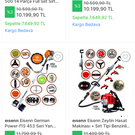
Akrobat Çapalama + Toprak
500 14 Parça Full Set Sırt
10.599,90 TL
%3
Eşeleme 14 Parça Arazi Seti
Tipi Ot Çim Biçme
10.199,90 TL
10.599,90 TL
%3
Tırpanı+Toprak
10.199,90 TL
Sepette 7.649,92 TL
Eşeleme+Akrobat Çapa
Aparatı
Sepette 7.649,92 TL
Kargo Bedava
Kargo Bedava
eısenn
Eisenn German
eısenn
Eisenn Zeytin Hasat
Power-f15 453 Seri Yan
Makinası + Sırt Tipi Benzinli
Tırpan+ Akrobat Çapalama +
Motorlu Tırpan 9 Parça Özel
11.799,99 TL
11.499,90 TL