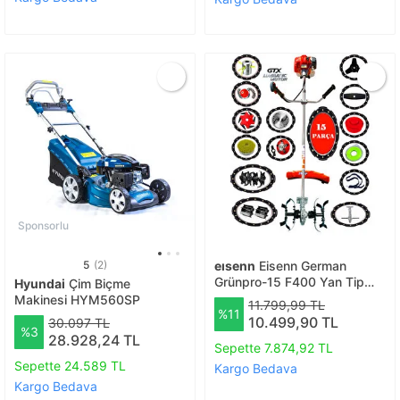
Sponsorlu
5
(2)
eısenn
Eisenn German
Grünpro-15 F400 Yan Tip
Hyundai
Çim Biçme
Tırpan + Akrobat Çapalama
Makinesi HYM560SP
11.799,99 TL
%11
+ Toprak Eşeleme 15 Parça
10.499,90 TL
30.097 TL
Tam Set
%3
28.928,24 TL
Sepette 7.874,92 TL
Sepette 24.589 TL
Kargo Bedava
Kargo Bedava