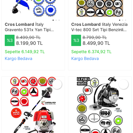
Cros Lombard
İtaly
Cros Lombard
Iitaly Venezia
Gravento 531x Yan Tipi
V-tec 800 Sırt Tipi Benzinli
Benzinli Ot Çalı Çim Biçme
Ot Çalı Çim Biçme Tırpanı+
8.499,90 TL
8.799,90 TL
%3
%3
Tırpanı+ 12 Pcs Komple
Tam Bahçe Setli Hali Yıkamalı
8.199,90 TL
8.499,90 TL
Bahçe Setli
Sepette 6.149,92 TL
Sepette 6.374,92 TL
Kargo Bedava
Kargo Bedava