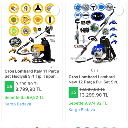
Sponsorlu
Cros Lombard
İtaly 11 Parça
5
(1)
Set Hediyeli Sırt Tipi Tırpan
Cros Lombard
Lombard
Benzinli Ot Çalı Çim Biçme
New 12 Parça Full Set Sırt
9.299,90 TL
%5
Makinası Güçlü Yüksek
Tırpan + Zeytin Toplama +
8.799,90 TL
13.999,90 TL
Performans
%5
Çapalama Seti
13.299,90 TL
Sepette 6.599,92 TL
Sepette 9.974,92 TL
Kargo Bedava
Kargo Bedava