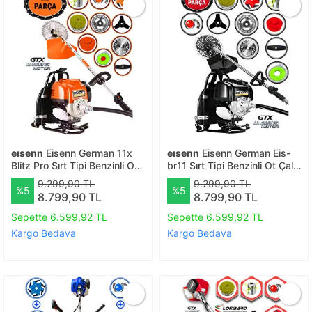
eısenn
Eisenn German 11x
eısenn
Eisenn German Eis-
Blitz Pro Sırt Tipi Benzinli Ot
br11 Sırt Tipi Benzinli Ot Çalı
Çalı Çim Biçme Tırpanı+ 11
Çim Biçme Tırpanı+ 11 Pcs
9.299,90 TL
9.299,90 TL
%5
%5
Pcs Full Set Halı Yıkamalı
Full Set Halı Yıkamalı
8.799,90 TL
8.799,90 TL
Sepette 6.599,92 TL
Sepette 6.599,92 TL
Kargo Bedava
Kargo Bedava