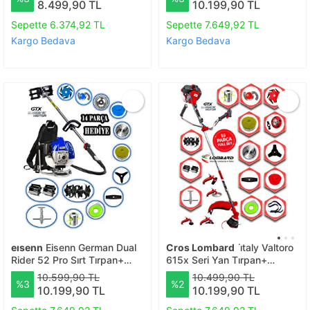
8.499,90 TL
10.199,90 TL
Set Hali Yıkamalı
Bahçe Seti
Sepette 6.374,92 TL
Sepette 7.649,92 TL
Kargo Bedava
Kargo Bedava
eısenn
Eisenn German Dual
Cros Lombard
i̇taly Valtoro
Rider 52 Pro Sırt Tırpan+
615x Seri Yan Tırpan+
Akrobat Çapalama + Toprak
Akrobat Çapalama + Toprak
10.599,90 TL
10.499,90 TL
%3
%2
Eşeleme 14 Parça Full Set
Eşeleme 15 Parça Arazi Seti
10.199,90 TL
10.199,90 TL