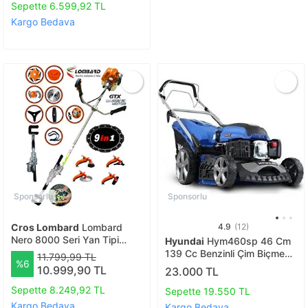
Sepette 6.599,92 TL
Kargo Bedava
Sponsorlu
Sponsorlu
Cros Lombard
Lombard
4.9
(12)
Nero 8000 Seri Yan Tipi
Hyundai
Hym460sp 46 Cm
Benzinli Motorlu Tırpan +
139 Cc Benzinli Çim Biçme
11.799,99 TL
%6
Zeytin Badem Hasat
Makinası Şanzımanlı
10.999,90 TL
23.000 TL
Makinası 10 Parça Özel Set
Sepette 8.249,92 TL
Sepette 19.550 TL
Kargo Bedava
Kargo Bedava