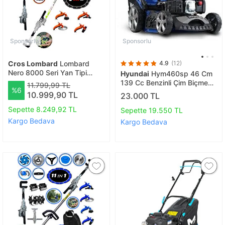
Sponsorlu
Sponsorlu
Cros Lombard
Lombard
4.9
(12)
Nero 8000 Seri Yan Tipi
Hyundai
Hym460sp 46 Cm
Benzinli Motorlu Tırpan +
139 Cc Benzinli Çim Biçme
11.799,99 TL
%6
Zeytin Badem Hasat
Makinası Şanzımanlı
10.999,90 TL
23.000 TL
Makinası 10 Parça Özel Set
Sepette 8.249,92 TL
Sepette 19.550 TL
Kargo Bedava
Kargo Bedava