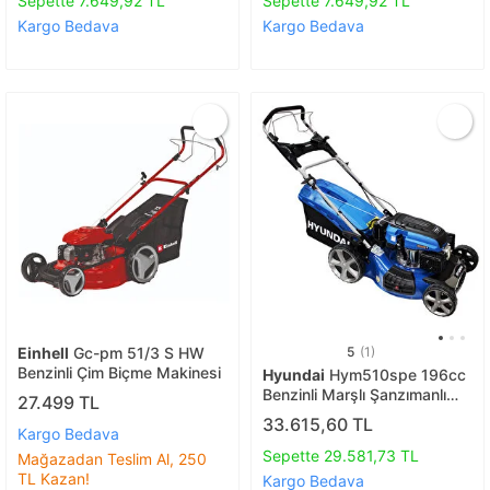
Sepette 7.649,92 TL
Sepette 7.649,92 TL
Kargo Bedava
Kargo Bedava
Einhell
Gc-pm 51/3 S HW
5
(1)
Benzinli Çim Biçme Makinesi
Hyundai
Hym510spe 196cc
Benzinli Marşlı Şanzımanlı
27.499 TL
Çim Biçme Makinesi – 51 Cm
33.615,60 TL
Kargo Bedava
Geniş Bıçak, Kendinden
Tahrikli, Elektrikli Marşlı M
Sepette 29.581,73 TL
Mağazadan Teslim Al, 250
TL Kazan!
Kargo Bedava