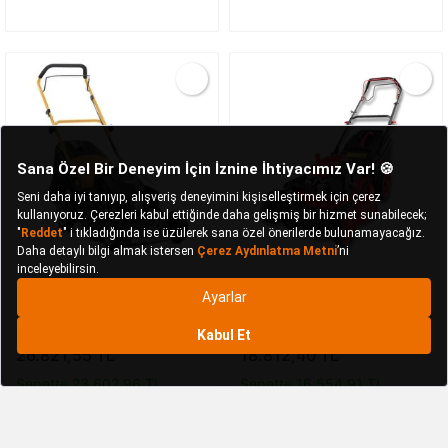
5
(1)
5
(1)
Stiga
Turbo 53 L ST 200
Ital
Lm46s Benzinli Çim
Ohv Benzinli Çim Biçme
Biçme 46cm 144cc
Makinesi 51 Cm
Şanzımanlı
26.821,55 TL
18.812,40 TL
Sepette 23.602,96 TL
Sepette 16.554,91 TL
Kargo Bedava
Kargo Bedava