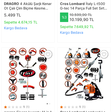
DRAGRO
4 Akülü Şarjlı Kenar
Cros Lombard
İtaly L-t500
Ot Çalı Çim Biçme Kesme
G-tec 14 Parça Full Set Sırt
Tırpan Makinesi Teleskopik
Tipi Benzinli Çalı Çim Biçme
5.499 TL
10.599,90 TL
%3
Uzatmalı
Tırpanı Güçlü Yüksek
10.199,90 TL
Performans
Sepette 4.674,15 TL
Sepette 7.649,92 TL
Kargo Bedava
Kargo Bedava
1
(1)
1
(1)