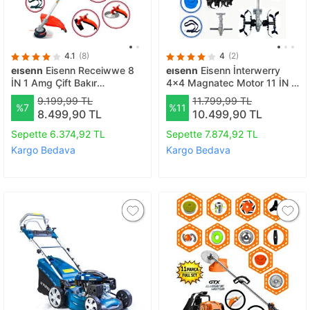
4.1
(8)
4
(2)
eısenn
Eisenn Receiwwe 8
eısenn
Eisenn İnterwerry
İN 1 Amg Çift Bakır
4x4 Magnatec Motor 11 İN 1
Şanzuman Yan Tipi Benzinli
Yan Tipi 20 HPX Benzinli
9.199,99 TL
11.799,99 TL
%7
%11
Motorlu Ot Çalı Çim Biçme
Motorlu Ot Çalı Çim Biçme
8.499,90 TL
10.499,90 TL
Makinesi Full Set Hediyeli
Tırpanı Mega Set Hediyeli
Sepette 6.374,92 TL
Sepette 7.874,92 TL
Kargo Bedava
Kargo Bedava