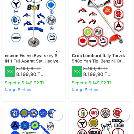
eısenn
Eisenn Bwarskey 8
Cros Lombard
İtaly Torvela
İN 1 Full Aparat Seti Hediyeli
548x Yan Tipi Benzinli Ot
Yan Tipi Benzinli Motorlu Ot
Çalı Çim Biçme Tırpanı+ 12
8.499,90 TL
8.499,90 TL
%3
%3
Çalı Çim Biçme Makinesi
Pcs Setli Halı Yıkamalı
8.199,90 TL
8.199,90 TL
Sepette 6.149,92 TL
Sepette 6.149,92 TL
Kargo Bedava
Kargo Bedava