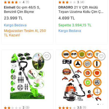
4
(1)
3
(4)
Einhell
Gc-pm 46/5 S,
DRAGRO
21 V Çift Akülü
Benzinli Çim Biçme
Tırpan Uzatma Kollu Çim Çalı
Ot Biçme Şarjlı
23.999 TL
4.699 TL
Tırpanteleskopik Uzatmalı
Kargo Bedava
Sepette 3.994,15 TL
Mağazadan Teslim Al, 250
Kargo Bedava
TL Kazan!
2
(3)
3.5
(1)