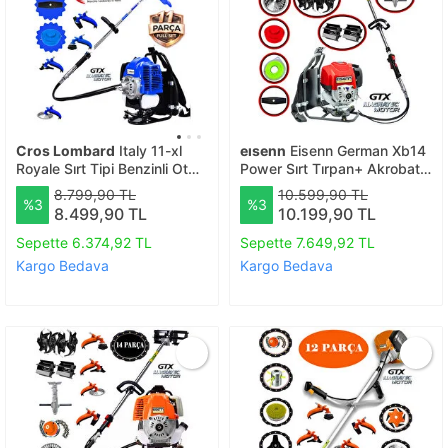
Cros Lombard
Italy 11-xl
eısenn
Eisenn German Xb14
Royale Sırt Tipi Benzinli Ot
Power Sırt Tırpan+ Akrobat
Çalı Çim Biçme Tırpanı+ Full
Çapalama + Toprak Eşeleme
8.799,90 TL
10.599,90 TL
%3
%3
Bahçe Setli Halı Yıkamalı
14 Parça Full Set
8.499,90 TL
10.199,90 TL
Sepette 6.374,92 TL
Sepette 7.649,92 TL
Kargo Bedava
Kargo Bedava