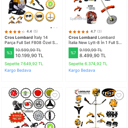
Sponsorlu
4.4
(5)
4.7
(3)
Cros Lombard
İtaly 14
Cros Lombard
Lombard
Parça Full Set F808 Özel Seri
İtalia New Lytt-8 İn 1 Full Set
Sırt Tipi Tırpan Benzinli Ot
Hediyeli Yan Tipi 20HPX
10.599,90 TL
9.199,99 TL
%3
%7
Çalı Çim Biçme Makinası
Benzinli Motorlu Ot Çalı
10.199,90 TL
8.499,90 TL
Tırpanı Çim Biçme Makinesi
Sepette 7.649,92 TL
Sepette 6.374,92 TL
Kargo Bedava
Kargo Bedava