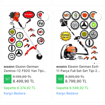
eısenn
Eisenn German
eısenn
Eisenn German Estt-
Zentrox-12 F920 Yan Tipi
11 Parça Full Set Sırt Tipi 20
Benzinli Ot Çalı Çim Biçme
HPX Benzinli Motorlu Ot Çalı
9.199,99 TL
9.299,90 TL
%7
%5
Tırpanı+ 12 Parça Tam
Tırpanı Çim Biçme Makinesi
8.499,90 TL
8.799,90 TL
Temizlik Seti
Sepette 6.374,92 TL
Sepette 6.599,92 TL
Kargo Bedava
Kargo Bedava