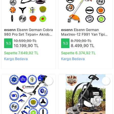
eısenn
Eisenn German Cobra
eısenn
Eisenn German
980 Pro Sırt Tırpan+ Akrobat
Maxtrex-12 F991 Yan Tipi
Çapalama + Toprak Eşeleme
Benzinli Ot Çalı Çim Biçme
10.599,90 TL
8.799,90 TL
%3
%3
14 Parça Full Set
Tırpanı+ 12 Parça Full Arazi
10.199,90 TL
8.499,90 TL
Seti
Sepette 7.649,92 TL
Sepette 6.374,92 TL
Kargo Bedava
Kargo Bedava