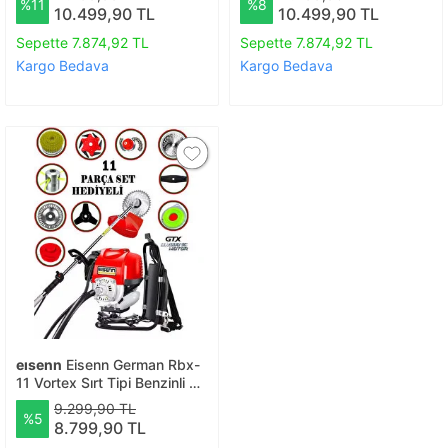
%11
%8
Toprak Eşeleme 15 Parça
Set
10.499,90 TL
10.499,90 TL
Full Set
Sepette 7.874,92 TL
Sepette 7.874,92 TL
Kargo Bedava
Kargo Bedava
eısenn
Eisenn German Rbx-
11 Vortex Sırt Tipi Benzinli Ot
Çalı Çim Biçme Tırpanı+
9.299,90 TL
%5
Efsane Set Halı Yıkamalı
8.799,90 TL