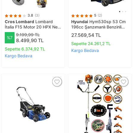
3.8
(3)
5
(2)
Cros Lombard
Lombard
Hyundai
Hym530sp 53 Cm
İtalia F15 Motor 20 HPX New
196cc Şanzımanlı Benzinli
Lyts-8 İn 1 Full Set Hediyeli
Çim Biçme Makinası
9.199,99 TL
27.569,54 TL
%7
Yan Tipi Benzinli Motorlu Ot
8.499,90 TL
Çalı Tırpanı Çim Biçme
Sepette 24.261,2 TL
Makinesi
Sepette 6.374,92 TL
Kargo Bedava
Kargo Bedava