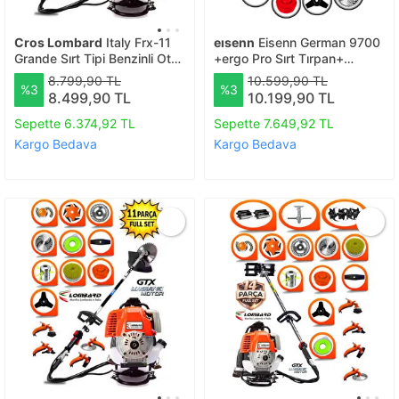
Cros Lombard
Italy Frx-11
eısenn
Eisenn German 9700
Grande Sırt Tipi Benzinli Ot
+ergo Pro Sırt Tırpan+
Çalı Çim Biçme Tırpanı+ Tam
Akrobat Çapalama + Toprak
8.799,90 TL
10.599,90 TL
%3
%3
Bahçe Setli Halı Yıkamalı
Eşeleme 14 Parça Full Set
8.499,90 TL
10.199,90 TL
Sepette 6.374,92 TL
Sepette 7.649,92 TL
Kargo Bedava
Kargo Bedava