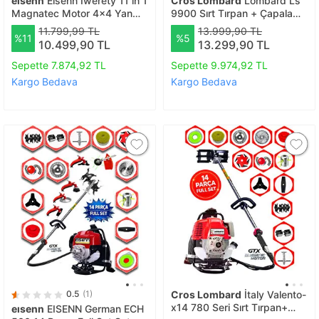
eısenn
Eisenn Iwerety 11 in 1
Cros Lombard
Lombard Ls
Magnatec Motor 4x4 Yan
9900 Sırt Tırpan + Çapalama
Tırpan Full Aparatlı 20 HPX
Seti + Zeytin Toplama 12
11.799,99 TL
13.999,90 TL
%11
%5
Benzinli Motorlu Ot Çalı Çim
Parça Full Set
10.499,90 TL
13.299,90 TL
Biçme Makinası
Sepette 7.874,92 TL
Sepette 9.974,92 TL
Kargo Bedava
Kargo Bedava
0.5
(1)
Cros Lombard
İtaly Valento-
x14 780 Seri Sırt Tırpan+
eısenn
EISENN German ECH