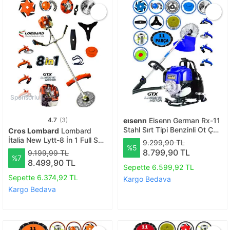
Sponsorlu
4.7
(3)
eısenn
Eisenn German Rx-11
Stahl Sırt Tipi Benzinli Ot Çalı
Cros Lombard
Lombard
Çim Biçme Tırpanı+ 11 Pcs
İtalia New Lytt-8 İn 1 Full Set
9.299,90 TL
%5
Full Set Hali Yıkamalı
Hediyeli Yan Tipi 20HPX
8.799,90 TL
9.199,99 TL
%7
Benzinli Motorlu Ot Çalı
8.499,90 TL
Sepette 6.599,92 TL
Tırpanı Çim Biçme Makinesi
Sepette 6.374,92 TL
Kargo Bedava
Kargo Bedava