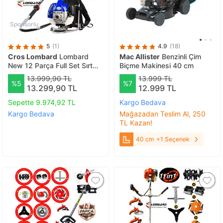
Sponsorlu
5
(1)
4.9
(18)
Cros Lombard
Lombard
Mac Allister
Benzinli Çim
New 12 Parça Full Set Sırt
Biçme Makinesi 40 cm
Tırpan + Zeytin Toplama +
13.999,90 TL
13.999 TL
%5
%7
Çapalama Seti
13.299,90 TL
12.999 TL
Sepette 9.974,92 TL
Kargo Bedava
Kargo Bedava
Mağazadan Teslim Al, 250
TL Kazan!
40 cm
+1 Seçenek