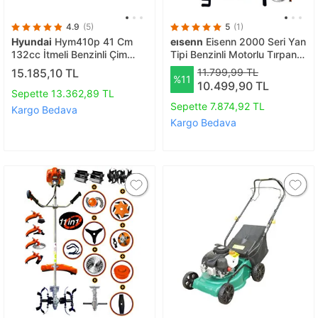
4.9
(5)
5
(1)
Hyundai
Hym410p 41 Cm
eısenn
Eisenn 2000 Seri Yan
132cc İtmeli Benzinli Çim
Tipi Benzinli Motorlu Tırpan +
Biçme Makinası
Zeytin Badem Hasat
15.185,10 TL
11.799,99 TL
%11
Makinası 10 Parça Özel Set
10.499,90 TL
Sepette 13.362,89 TL
Sepette 7.874,92 TL
Kargo Bedava
Kargo Bedava