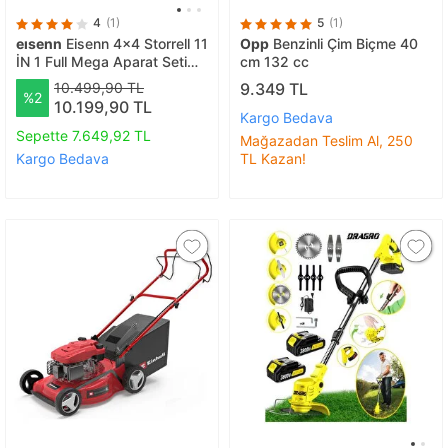
4
(1)
5
(1)
eısenn
Eisenn 4x4 Storrell 11
Opp
Benzinli Çim Biçme 40
İN 1 Full Mega Aparat Seti
cm 132 cc
Hediyeli 20 HPX Motorlu Yan
10.499,90 TL
9.349 TL
%2
Tipi Ot Çim Çalı Biçme
10.199,90 TL
Tırpanı
Kargo Bedava
Sepette 7.649,92 TL
Mağazadan Teslim Al, 250
Kargo Bedava
TL Kazan!