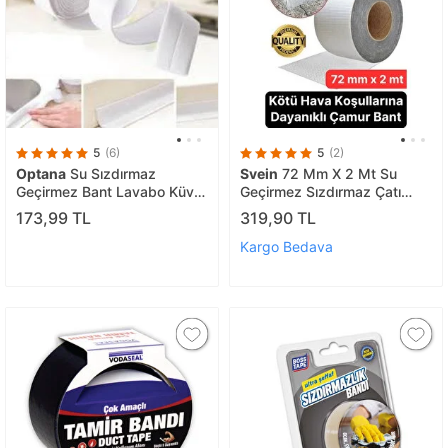
5
(6)
5
(2)
Optana
Su Sızdırmaz
Svein
72 Mm X 2 Mt Su
Geçirmez Bant Lavabo Küvet
Geçirmez Sızdırmaz Çatı
Kenar Bandı Küvet Duş
Boru Dayanıklı Çamur Sakız
173,99 TL
319,90 TL
Bant Alüminyum Tamir Bandı
Kargo Bedava