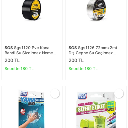
SGS
Sgs1120 Pvc Kanal
SGS
Sgs1126 72mmx2mt
Bandi Su Sizdirmaz Neme
Dış Cephe Su Geçirmez
Pasa Aşinmaya Çürümeye
Sakız Bant Sızıntı Çamur
200 TL
200 TL
Dayanikli 48mmx 20 Metre
Bandı Sızdırmaz
Sepette 180 TL
Sepette 180 TL