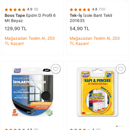
4.9
(6)
4.8
(10)
Boss Tape
Epdm D Profil 6
Tek-İş
İzole Bant Tekli
Mt Beyaz
201635
129,90 TL
54,90 TL
Mağazadan Teslim Al, 250
Mağazadan Teslim Al, 250
TL Kazan!
TL Kazan!
4.8
(5)
4
(4)