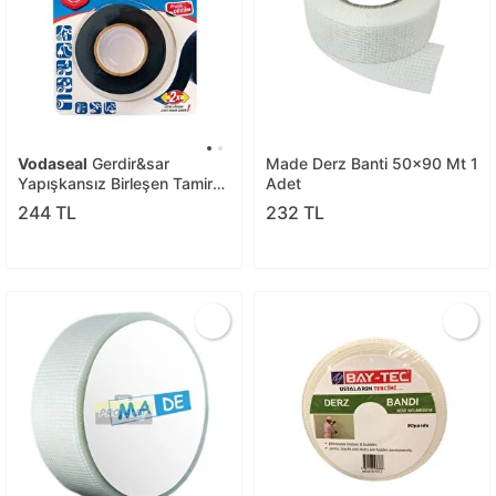
Vodaseal
Gerdir&sar
Made Derz Banti 50x90 Mt 1
Yapışkansız Birleşen Tamir
Adet
Bandı - 20 Mm X 3 Mt.
244 TL
232 TL