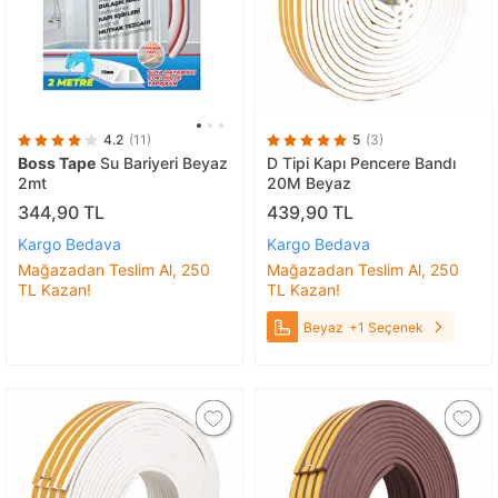
4.2
(11)
5
(3)
Boss Tape
Su Bariyeri Beyaz
D Tipi Kapı Pencere Bandı
2mt
20M Beyaz
344,90 TL
439,90 TL
Kargo Bedava
Kargo Bedava
Mağazadan Teslim Al, 250
Mağazadan Teslim Al, 250
TL Kazan!
TL Kazan!
Beyaz
+1 Seçenek