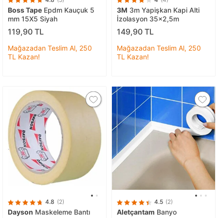
Boss Tape
Epdm Kauçuk 5
3M
3m Yapişkan Kapi Alti
mm 15X5 Siyah
İzolasyon 35x2,5m
119,90 TL
149,90 TL
Mağazadan Teslim Al, 250
Mağazadan Teslim Al, 250
TL Kazan!
TL Kazan!
4.8
(2)
4.5
(2)
Dayson
Maskeleme Bantı
Aletçantam
Banyo