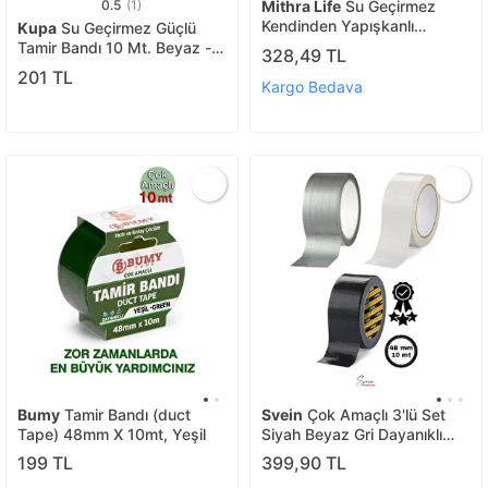
0.5
(1)
Mithra Life
Su Geçirmez
Kendinden Yapışkanlı
Kupa
Su Geçirmez Güçlü
Lavabo Duvar Küvet Sticker
Tamir Bandı 10 Mt. Beyaz - 2
328,49 TL
Bant Mit1132
Adet
201 TL
Kargo Bedava
Bumy
Tamir Bandı (duct
Svein
Çok Amaçlı 3'lü Set
Tape) 48mm X 10mt, Yeşil
Siyah Beyaz Gri Dayanıklı
İzolasyon Gri Tamir Bandı 48
199 TL
399,90 TL
Mm 10 Mt 1 Adet