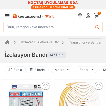
0
Ürün, kategori veya marka ara...
Hırdavat El Aletleri ve Oto
Yapıştırıcı ve Bantlar
İzolasyon Bandı
147 Ürün
Sırala
Filtrele
Marka
Satıcı
M