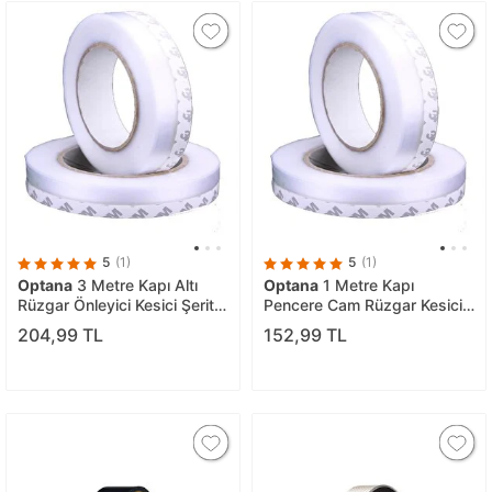
5
(1)
5
(1)
Optana
3 Metre Kapı Altı
Optana
1 Metre Kapı
Rüzgar Önleyici Kesici Şerit
Pencere Cam Rüzgar Kesici
Bant Toz Lastiği
Şerit Bant Yapışkanlı Bant
204,99 TL
152,99 TL