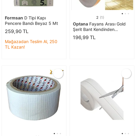
Formsan
D Tipi Kapı
2
(1)
Pencere Bandı Beyaz 5 Mt
Optana
Fayans Arası Gold
Şerit Bant Kendinden
259,90 TL
Yapışkanlı Derz Bandı
196,99 TL
1cmx50m
Mağazadan Teslim Al, 250
TL Kazan!