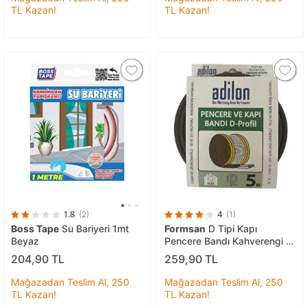
TL Kazan!
TL Kazan!
1.8
(2)
4
(1)
Boss Tape
Su Bariyeri 1mt
Formsan
D Tipi Kapı
Beyaz
Pencere Bandı Kahverengi 5
Mt
204,90 TL
259,90 TL
Mağazadan Teslim Al, 250
Mağazadan Teslim Al, 250
TL Kazan!
TL Kazan!