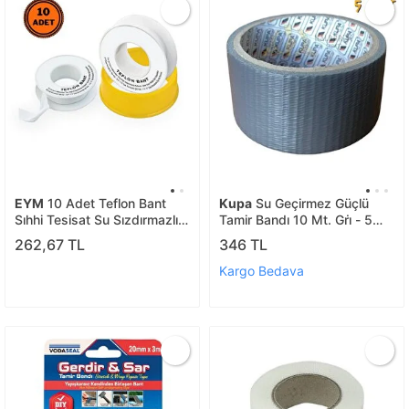
EYM
10 Adet Teflon Bant
Kupa
Su Geçirmez Güçlü
Sıhhi Tesisat Su Sızdırmazlık
Tamir Bandı 10 Mt. Gri̇ - 5
Bandı
Adet
262,67 TL
346 TL
Kargo Bedava