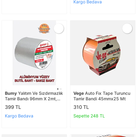
Kargo Bedava
Bumy
Yalıtım Ve Sızdırmazlık
Vege
Auto Fi̇x Tape Turuncu
Tamir Bandı 96mm X 2mt,
Tami̇r Bandi 45mmx25 Mt
Alüminyum Yüzey, Butil Bant,
399 TL
310 TL
Sakız Bant
Kargo Bedava
Sepette 248 TL