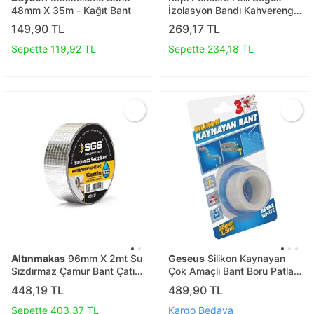
48mm X 35m - Kağıt Bant
İzolasyon Bandı Kahverengi
2x3=6 Metre
149,90 TL
269,17 TL
Sepette 119,92 TL
Sepette 234,18 TL
Altınmakas
96mm X 2mt Su
Geseus
Silikon Kaynayan
Sızdırmaz Çamur Bant Çatı
Çok Amaçlı Bant Boru Patlak
İzolasyon Ve Boru Çatlak
Bandı 3katına Kadar Esner
448,19 TL
489,90 TL
Tamir Bandı
Su Altında Uygulanabilir
25x1,5mt-şeffaf
Sepette 403,37 TL
Kargo Bedava