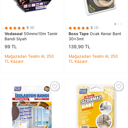
5
(6)
5
(3)
Vodaseal
50mmx10m Tamir
Boss Tape
Ocak Kenar Bant
Bandi Siyah
30x3mt
99 TL
139,90 TL
Mağazadan Teslim Al, 250
Mağazadan Teslim Al, 250
TL Kazan!
TL Kazan!