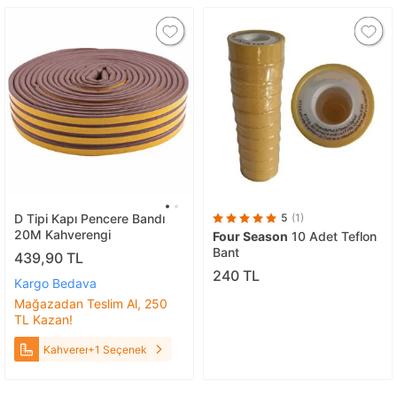
D Tipi Kapı Pencere Bandı
5
(1)
20M Kahverengi
Four Season
10 Adet Teflon
Bant
439,90 TL
240 TL
Kargo Bedava
Mağazadan Teslim Al, 250
TL Kazan!
Kahverengi
+1 Seçenek