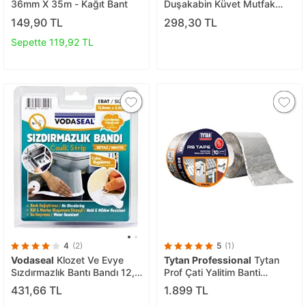
36mm X 35m - Kağıt Bant
Duşakabin Küvet Mutfak
Lavabo Tezgah Sızdırmaz Su
149,90 TL
298,30 TL
Geçirmez Kenar Bandı
38mmx3.2metre
Sepette 119,92 TL
4
(2)
5
(1)
Vodaseal
Klozet Ve Evye
Tytan Professional
Tytan
Sızdırmazlık Bantı Bandı 12,8
Prof Çati Yalitim Banti
Mm*3,35 Mt
15cmx10m
431,66 TL
1.899 TL