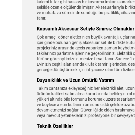
kalemi tutar gibi hassas bir kavrama imkanı sunarken,
şekilde özenle ölçülendirilmiştir. Aksesuarlarıyla birl
ve muhafaza sürecinde sunduğu bu pratiklik, cihazınız
tanır.
Kapsamlı Aksesuar Setiyle Sınırsız Olanaklar
Çok amaçlı döner aletlerin en büyük avantajı, uçlarına
içeriğinde bulunan geniş aksesuar seti ile birlikte ku
projeleriniz arasında geçiş yaparken zaman kaybetme
takılarınızı parlatma işlemine geçebilirsiniz. Elektrik
türüne göre optimize etmenize fırsat tanır. Sadece 1 d
Evinizin çeşitli alanlarındaki ufak tamir işlerinden, 
gerçeğe dönüştürmek için ihtiyacınız olan tüm fiziksel
Dayanıklılık ve Uzun Ömürlü Yatırım
Takım çantanıza ekleyeceğiniz her elektrikli alet, uz
ürünün kalitesi satın alma kararlarında belirleyici r
yükleri altında bile formunu korumak üzere tasarlanm
ve böylece aletin kullanım ömrünü ciddi şekilde uzat
devam etmenizi sağlar. Güvenliği de elden bırakmayan 
veya mevcut yeteneklerinizi profesyonel bir seviyeye 
Teknik Özellikler