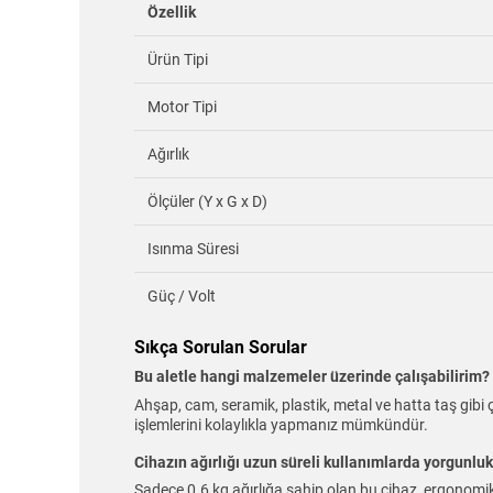
Özellik
Ürün Tipi
Motor Tipi
Ağırlık
Ölçüler (Y x G x D)
Isınma Süresi
Güç / Volt
Sıkça Sorulan Sorular
Bu aletle hangi malzemeler üzerinde çalışabilirim?
Ahşap, cam, seramik, plastik, metal ve hatta taş gibi ç
işlemlerini kolaylıkla yapmanız mümkündür.
Cihazın ağırlığı uzun süreli kullanımlarda yorgunluk
Sadece 0.6 kg ağırlığa sahip olan bu cihaz, ergonomik