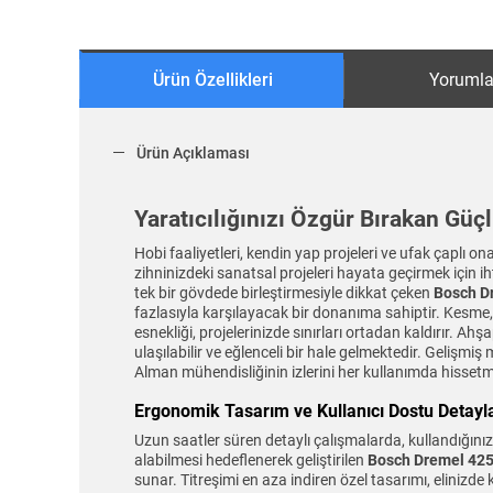
Ürün Özellikleri
Yorumla
Ürün Açıklaması
Yaratıcılığınızı Özgür Bırakan Güç
Hobi faaliyetleri, kendin yap projeleri ve ufak çaplı on
zihninizdeki sanatsal projeleri hayata geçirmek için i
tek bir gövdede birleştirmesiyle dikkat çeken
Bosch D
fazlasıyla karşılayacak bir donanıma sahiptir. Kesme, 
esnekliği, projelerinizde sınırları ortadan kaldırır.
ulaşılabilir ve eğlenceli bir hale gelmektedir. Gelişmi
Alman mühendisliğinin izlerini her kullanımda hissetm
Ergonomik Tasarım ve Kullanıcı Dostu Detayl
Uzun saatler süren detaylı çalışmalarda, kullandığınız
alabilmesi hedeflenerek geliştirilen
Bosch Dremel 425
sunar. Titreşimi en aza indiren özel tasarımı, eliniz