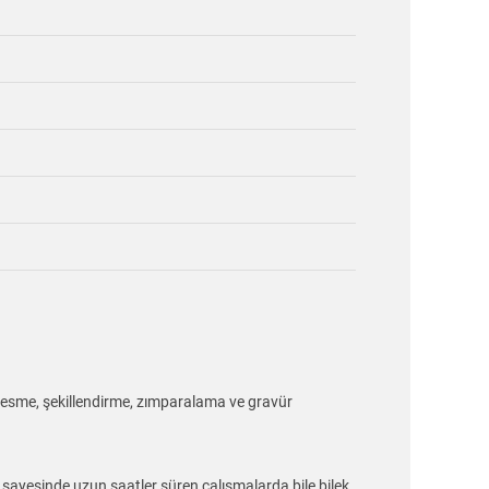
ek kesme, şekillendirme, zımparalama ve gravür
 sayesinde uzun saatler süren çalışmalarda bile bilek