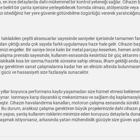
 en ince detaylarda dahi mükemmel bir kontrol yeteneği sağlar. Cihazın bo
ikte belirli bir çanta içerisine yerleşebilecek formda olması, atölyenizde ve
ı istediğiniz her yere güvenle götürebilme özgürlüğü vererek yaratıcılığı
 takılabilen çeşitli aksesuarlar sayesinde saniyeler içerisinde tamamen far
tudan çıktığı anda çok sayıda farklı uygulamaya hazır hale gelir. Cihazın b
nizi engeller. Bir saniye önce kalın bir metal parçayı keserken, hemen a
li çalışma prensibi sayesinde, kullanım esnasında kesintisiz bir güç aktarı
akikalık kısa bir ısınma/hazırlık süresine sahip olması, ilham geldiği anda
detay gerektiren sanat çalışmalarına kadar her an elinizin altında bulunmas
 gücü ve hassasiyeti size fazlasıyla sunacaktır.
un yıllar boyunca performans kaybı yaşamadan size hizmet etmesi beklenen 
ol oynar. Isınmaya karşı dayanıklı iç mekanizması ve sağlam dış kaplamasıy
ıştır. Cihazın havalandırma kanalları, motorun çalışma esnasında sürekl
ır. Bu durum, aralıksız çalışma gerektiren büyük projelerinizde dahi ciha
yapısı, yanlış kullanım risklerini minimize eden koruyucu detaylarla donatı
taşımak istiyorsanız, arkasında yatan mühendislik gücüyle size güven aşıl