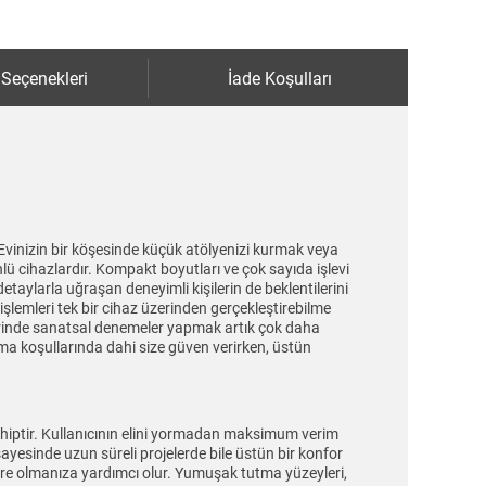
 Seçenekleri
İade Koşulları
r. Evinizin bir köşesinde küçük atölyenizi kurmak veya
lü cihazlardır. Kompakt boyutları ve çok sayıda işlevi
detaylarla uğraşan deneyimli kişilerin de beklentilerini
şlemleri tek bir cihaz üzerinden gerçekleştirebilme
üzerinde sanatsal denemeler yapmak artık çok daha
ışma koşullarında dahi size güven verirken, üstün
sahiptir. Kullanıcının elini yormadan maksimum verim
 sayesinde uzun süreli projelerde bile üstün bir konfor
ntre olmanıza yardımcı olur. Yumuşak tutma yüzeyleri,