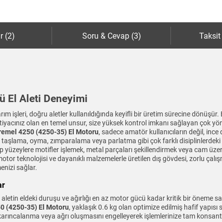
r (2)
Soru & Cevap (3)
Taksit
lü El Aleti Deneyimi
arım işleri, doğru aletler kullanıldığında keyifli bir üretim sürecine dönüşü
htiyacınız olan en temel unsur, size yüksek kontrol imkanı sağlayan çok yön
remel 4250 (4250-35) El Motoru
, sadece amatör kullanıcıların değil, ince 
taşlama, oyma, zımparalama veya parlatma gibi çok farklı disiplinlerdeki i
 Ahşap yüzeylere motifler işlemek, metal parçaları şekillendirmek veya cam 
ş motor teknolojisi ve dayanıklı malzemelerle üretilen dış gövdesi, zorlu çal
enizi sağlar.
ar
 aletin eldeki duruşu ve ağırlığı en az motor gücü kadar kritik bir öneme 
0 (4250-35) El Motoru
, yaklaşık 0.6 kg olan optimize edilmiş hafif yapısı
de karıncalanma veya ağrı oluşmasını engelleyerek işlemlerinize tam konsa