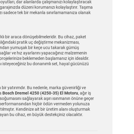
yutları, dar alanlarda çalışmanızı kolaylaştıracak
ya garajınızda düzeni korumanızı kolaylaştırır. Taşıma
nızı sadece tek bir mekanla sınırlamamanıza olanak
klı bir araca dönüşebilmeleridir. Bu cihaz, paket
aşlığındaki pratik uç değiştirme mekanizması,
rdından yumuşak bir keçe ucu takarak gümüş
mı sağlar ve hız ayarlarını yapacağınız malzemenin
 projelerinize beklemeden başlamanız için idealdir.
ını isteyeceğiniz bu donanımlı set, hayal gücünüzü
bir yatırımdır. Bu nedenle, marka güvenirliği ve
la
Bosch Dremel 4250 (4250-35) El Motoru
, ağır iş
i soğumasını sağlayarak aşırı ısınmanın önüne geçer
zın performansından hiçbir ödün vermeden yolunuza
lmıştır. Kendinize ait bir üretim alanı oluşturmak
ayan bu cihaz, en büyük destekçiniz olacaktır.