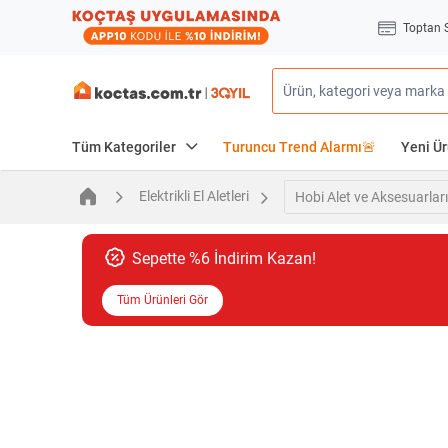
Toptan 
Tüm Kategoriler
Turuncu Trend Alarmı🚨
Yeni Ür
Elektrikli El Aletleri
Hobi Alet ve Aksesuarları
Sepette %6 İndirim Kazan!
Tüm Ürünleri Gör