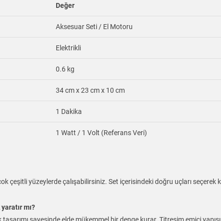
Değer
Aksesuar Seti / El Motoru
Elektrikli
0.6 kg
34 cm x 23 cm x 10 cm
1 Dakika
1 Watt / 1 Volt (Referans Veri)
ok çeşitli yüzeylerde çalışabilirsiniz. Set içerisindeki doğru uçları seçer
 yaratır mı?
 tasarımı sayesinde elde mükemmel bir denge kurar. Titreşim emici yapısı