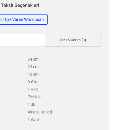
n
Taksit Seçenekleri
50 TL'ye Varan Worldpuan
Soru & Cevap (3)
34
cm
23
cm
10
cm
0.6
kg
1
Volt
Elektrikli
1
dk
Aksesuar Seti
1
Watt