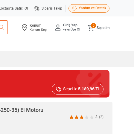
Yardım ve Destek
Koçtaş'ta Satıcı Ol
Sipariş Takip
Giriş Yap
Konum
0
Sepetim
veya Üye Ol
Konum Seç
Sepette
5.189,96
TL
250-35) El Motoru
3
(2)