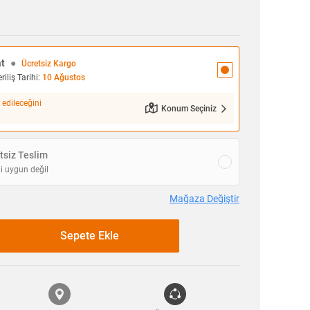
at
●
Ücretsiz Kargo
iliş Tarihi:
10 Ağustos
 edileceğini
Konum Seçiniz
siz Teslim
i uygun değil
Mağaza Değiştir
Sepete Ekle