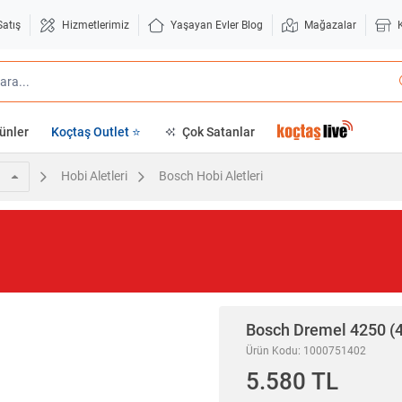
Satış
Hizmetlerimiz
Yaşayan Evler Blog
Mağazalar
ünler
Koçtaş Outlet ⭐
Çok Satanlar
Hobi Aletleri
Bosch Hobi Aletleri
Bosch
Dremel 4250 (4
Ürün Kodu: 1000751402
5.580 TL