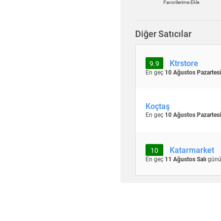
Favorilerime Ekle
Diğer Satıcılar
Ktrstore
9.9
En geç
10 Ağustos Pazartesi
Koçtaş
En geç
10 Ağustos Pazartesi
Katarmarket
10
En geç
11 Ağustos Salı
günü