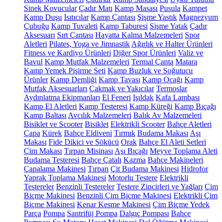
Sinek Kovucular
Çadır Matı
Kamp Masası
Pusula
Kampet
Kamp Duşu
Isıtıcılar
Kamp Çantası
Şişme Yastık
Magnezyum
Çubuğu
Kamp Tuvaleti
Kamp Taburesi
Şişme Yatak
Çadır
Aksesuarı
Sırt Çantası
Hayatta Kalma Malzemeleri
Spor
Aletleri
Pilates, Yoga ve Jimnastik
Ağırlık ve Halter Ürünleri
Fitness ve Kardiyo Ürünleri
Diğer Spor Ürünleri
Valiz ve
Bavul
Kamp Mutfak Malzemeleri
Termal Çanta
Matara
Kamp Yemek Pişirme Seti
Kamp Buzluk ve Soğutucu
Ürünler
Kamp Demliği
Kamp Tavası
Kamp Ocağı
Kamp
Mutfak Aksesuarları
Çakmak ve Yakıcılar
Termoslar
Aydınlatma Ekipmanları
El Feneri
Işıldak
Kafa Lambası
Kamp El Aletleri
Kamp Testeresi
Kamp Küreği
Kamp Bıçağı
Kamp Baltası
Avcılık Malzemeleri
Balık Av Malzemeleri
Bisiklet ve Scooter
Bisiklet
Elektrikli Scooter
Bahçe Aletleri
Çapa
Kürek
Bahçe Eldiveni
Tırmık
Budama Makası
Aşı
Makası
Fide Dikici ve Sökücü
Orak
Bahçe El Aleti Setleri
Çim Makası
Tırpan Misinası
Aşı Bıçağı
Meyve Toplama Aleti
Budama Testeresi
Bahçe Çatalı
Kazma
Bahçe Makineleri
Çapalama Makinesi
Tırpan
Çit Budama Makinesi
Hidrofor
Yaprak Toplama Makinesi
Motorlu Testere
Elektrikli
Testereler
Benzinli Testereler
Testere Zincirleri ve Yağları
Çim
Biçme Makinesi
Benzinli Çim Biçme Makinesi
Elektrikli Çim
Biçme Makinesi
Kenar Kesme Makinesi
Çim Biçme Yedek
Parça
Pompa
Santrifüj Pompa
Dalgıç Pompası
Bahçe