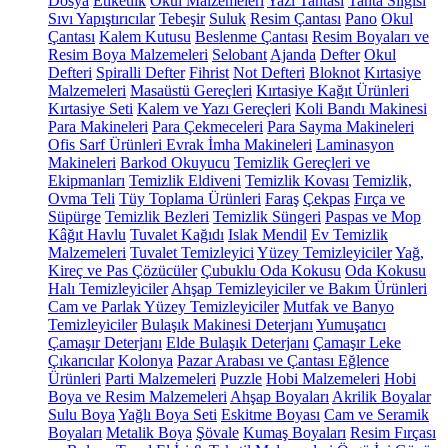
Dosya
Etiketlik
Okul Malzemeleri
Yazı Tahtası
Tahta Silgisi
Sıvı Yapıştırıcılar
Tebeşir
Suluk
Resim Çantası
Pano
Okul
Çantası
Kalem Kutusu
Beslenme Çantası
Resim Boyaları ve
Resim Boya Malzemeleri
Selobant
Ajanda
Defter
Okul
Defteri
Spiralli Defter
Fihrist
Not Defteri
Bloknot
Kırtasiye
Malzemeleri
Masaüstü Gereçleri
Kırtasiye Kağıt Ürünleri
Kırtasiye Seti
Kalem ve Yazı Gereçleri
Koli Bandı Makinesi
Para Makineleri
Para Çekmeceleri
Para Sayma Makineleri
Ofis Sarf Ürünleri
Evrak İmha Makineleri
Laminasyon
Makineleri
Barkod Okuyucu
Temizlik Gereçleri ve
Ekipmanları
Temizlik Eldiveni
Temizlik Kovası
Temizlik,
Ovma Teli
Tüy Toplama Ürünleri
Faraş
Çekpas
Fırça ve
Süpürge
Temizlik Bezleri
Temizlik Süngeri
Paspas ve Mop
Kâğıt Havlu
Tuvalet Kağıdı
Islak Mendil
Ev Temizlik
Malzemeleri
Tuvalet Temizleyici
Yüzey Temizleyiciler
Yağ,
Kireç ve Pas Çözücüler
Çubuklu Oda Kokusu
Oda Kokusu
Halı Temizleyiciler
Ahşap Temizleyiciler ve Bakım Ürünleri
Cam ve Parlak Yüzey Temizleyiciler
Mutfak ve Banyo
Temizleyiciler
Bulaşık Makinesi Deterjanı
Yumuşatıcı
Çamaşır Deterjanı
Elde Bulaşık Deterjanı
Çamaşır Leke
Çıkarıcılar
Kolonya
Pazar Arabası ve Çantası
Eğlence
Ürünleri
Parti Malzemeleri
Puzzle
Hobi Malzemeleri
Hobi
Boya ve Resim Malzemeleri
Ahşap Boyaları
Akrilik Boyalar
Sulu Boya
Yağlı Boya Seti
Eskitme Boyası
Cam ve Seramik
Boyaları
Metalik Boya
Şövale
Kumaş Boyaları
Resim Fırçası