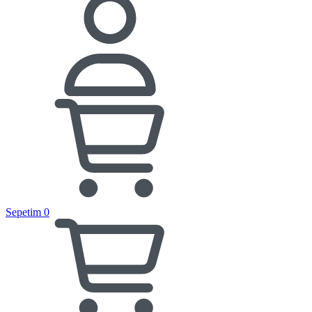
Sepetim
0