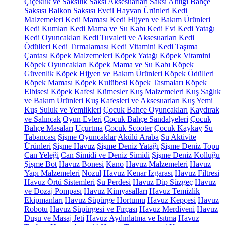
Çiçeklik ve Saksılık
Saksı Aksesuarları
Saksı Altlığı
Bahçe
Saksısı
Balkon Saksısı
Evcil Hayvan Ürünleri
Kedi
Malzemeleri
Kedi Maması
Kedi Hijyen ve Bakım Ürünleri
Kedi Kumları
Kedi Mama ve Su Kabı
Kedi Evi
Kedi Yatağı
Kedi Oyuncakları
Kedi Tuvaleti ve Aksesuarları
Kedi
Ödülleri
Kedi Tırmalaması
Kedi Vitamini
Kedi Taşıma
Çantası
Köpek Malzemeleri
Köpek Yatağı
Köpek Vitamini
Köpek Oyuncakları
Köpek Mama ve Su Kabı
Köpek
Güvenlik
Köpek Hijyen ve Bakım Ürünleri
Köpek Ödülleri
Köpek Maması
Köpek Kulübesi
Köpek Tasmaları
Köpek
Elbisesi
Köpek Kafesi
Kümesler
Kuş Malzemeleri
Kuş Sağlık
ve Bakım Ürünleri
Kuş Kafesleri ve Aksesuarları
Kuş Yemi
Kuş Suluk ve Yemlikleri
Çocuk Bahçe Oyuncakları
Kaydırak
ve Salıncak
Oyun Evleri
Çocuk Bahçe Sandalyeleri
Çocuk
Bahçe Masaları
Uçurtma
Çocuk Scooter
Çocuk Kaykay
Su
Tabancası
Şişme Oyuncaklar
Akülü Araba
Su Aktivite
Ürünleri
Şişme Havuz
Şişme Deniz Yatağı
Şişme Deniz Topu
Can Yeleği
Can Simidi ve Deniz Simidi
Şişme Deniz Kolluğu
Şişme Bot
Havuz Bonesi
Kano
Havuz Malzemeleri
Havuz
Yapı Malzemeleri
Nozul
Havuz Kenar Izgarası
Havuz Filtresi
Havuz Örtü Sistemleri
Su Perdesi
Havuz Dip Süzgeç
Havuz
ve Dozaj Pompası
Havuz Kimyasalları
Havuz Temizlik
Ekipmanları
Havuz Süpürge Hortumu
Havuz Kepçesi
Havuz
Robotu
Havuz Süpürgesi ve Fırçası
Havuz Merdiveni
Havuz
Duşu ve Masaj Jeti
Havuz Aydınlatma ve Isıtma
Havuz