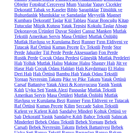
Objeler
Fotoğraf Çerçevesi
Mum
Vazolar
Yapay Çiçekler
Dekoratif Tabak ve Kaseler
Biblo
Şaraplıklar
Tütsülük ve
Buhurdanlık
Mumluklar ve Şamdanlar
Meyvelik
Magnet
Kumbara
Dekoratif Taşlar
Kül Tablası
Nazar Boncuğu
Kitap
Tutucular
Müzik Kutusu
Yatak Tepsisi
Kokulu Taşlar
Ahşap
Dekorasyon Ürünleri
Duvar Süsleri
Cansız Manken
Mutfak
Tekstili
Amerikan Servis
Masa Örtüleri
Mutfak Önlüğü
Mutfak Havlusu ve Kurulama Bezi
Runner
Fırın Eldiveni ve
Tutacak
Raf Örtüsü
Kumaş Peçete
Ev Tekstili
Perde
Stor
Perde
Jaluziler
Tül Perde
Perde Aksesuarları
Fon Perde
Rustik Perde
Çocuk Odası Perdesi
Güneşlik
Mutfak Perdeleri
Halı
Yolluk
Mutfak Halısı
Makine Halısı
Shaggy Halı
Jüt ve
Hasır Halı
Çocuk Odası Halıları
Halı Kaydırmazı
El Halısı
Deri Halı
Halı Örtüsü
Bambu Halı
Yatak Odası Tekstili
Yorgan
Nevresim Takımı
Pike ve Pike Takımı
Yatak Örtüsü
Çarşaf
Battaniye
Yatak Alezi & Koruyucusu
Yastık
Yastık
Kılıfı
Uyku Seti
Yastık Alezi
Paspaslar
Mutfak Tekstili
Amerikan Servis
Masa Örtüleri
Mutfak Önlüğü
Mutfak
Havlusu ve Kurulama Bezi
Runner
Fırın Eldiveni ve Tutacak
Raf Örtüsü
Kumaş Peçete
Kilim
Seccade
Salon Tekstili
Kırlent ve Kırlent Kılıfı
Sandalye Minderi
Koltuk Örtüsü ve
Şalı
Dekoratif Yastık
Sandalye Kılıfı
Bahçe Tekstili
Salıncak
Minderleri
Bebek Odası Tekstili
Bebek Yorganı
Bebek
Çarşafı
Bebek Nevresim Takımı
Bebek Battaniyesi
Bebek
Uyku Seti
Banyo Tekstil
Banyo Paspasları
Banyo Bakım