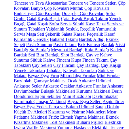
Tencere ve Tava Aksesuarları
Tencere ve Tencere Setleri
Çöp
Kovaları
Banyo Çöp Kovaları
Mutfak Çöp Kovaları
Endüstriyel Çöp Kovaları
Dolap İçi Çöp Kovaları
Sofra
Grubu
Çatal,Kaşık,Bıçak
Çatal Kaşık Bıçak Takımı
Yemek
Bıçağı
Çatal
Kaşık
Sofra Servis
Sürahi
Kase
Tepsi
Servis ve
Sunum Tabakları
Yağdanlık
Sosluk, Reçellik
Yumurtalık
Servis Maşa Seti
Şekerlik
Salata Kasesi
Peçetelik
Karaf
Kürdanlık
Çerezlik
Baharat Takımı
Bardak Altlığı
Ekmek
Sepeti
Pasta Sunumu
Pasta Takımı
Kek Fanusu
Bardak
Viski
Bardağı
Su Bardağı
Meşrubat Bardağı
Rakı Bardağı
Kadeh
Bardak Seti
Bira Bardağı
Shot Bardağı
Çay ve Kahve
Sunumu
Sütlük
Kahve Fincanı
Kupa
Fincan Takımı
Çay
Tabakları
Çay Setleri
Çay Fincanı
Çay Bardağı
Çay Kaşığı
Yemek Takımları
Tabaklar
Kahvaltı Takımları
Suluk ve
Matara
Beyaz Eşya
Fırın
Mikrodalga Fırınlar
Mini Fırınlar
Buzdolabı
Çamaşır Makinesi
Ocak
Ankastre Ürünleri
Ankastre Setler
Ankastre Ocaklar
Ankastre Fırınlar
Ankastre
Davlumbazlar
Bulaşık Makineleri
Kurutma Makinesi
Derin
Dondurucular
Su Sebilleri
Mini Buzdolabı
Davlumbazlar
Kurutmalı Çamaşır Makinesi
Beyaz Eşya Setleri
Aspiratörler
Beyaz Eşya Yedek Parça ve Bakım Ürünleri
Şarap Dolabı
Küçük Ev Aletleri
Kızartma ve Pişirme Makineleri
Mısır
Patlatma Makinesi
Fritöz
Ekmek Yapma Makinesi
Ekmek
Kızartma Makinesi
Tost Makinesi
Buharlı Pişirici
Elektrikli
Izgara
Waffle Makinesi
Yumurta Haşlayıcı
Elektrikli Tencere