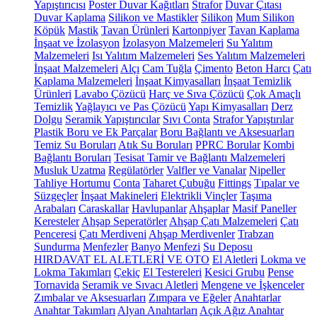
Yapıştırıcısı
Poster Duvar Kağıtları
Strafor
Duvar Çıtası
Duvar Kaplama
Silikon ve Mastikler
Silikon
Mum Silikon
Köpük
Mastik
Tavan Ürünleri
Kartonpiyer
Tavan Kaplama
İnşaat ve İzolasyon
İzolasyon Malzemeleri
Su Yalıtım
Malzemeleri
Isı Yalıtım Malzemeleri
Ses Yalıtım Malzemeleri
İnşaat Malzemeleri
Alçı
Cam Tuğla
Çimento
Beton Harcı
Çatı
Kaplama Malzemeleri
İnşaat Kimyasalları
İnşaat Temizlik
Ürünleri
Lavabo Çözücü
Harç ve Sıva Çözücü
Çok Amaçlı
Temizlik
Yağlayıcı ve Pas Çözücü
Yapı Kimyasalları
Derz
Dolgu
Seramik Yapıştırıcılar
Sıvı Conta
Strafor Yapıştırılar
Plastik Boru ve Ek Parçalar
Boru Bağlantı ve Aksesuarları
Temiz Su Boruları
Atık Su Boruları
PPRC Borular
Kombi
Bağlantı Boruları
Tesisat Tamir ve Bağlantı Malzemeleri
Musluk Uzatma
Regülatörler
Valfler ve Vanalar
Nipeller
Tahliye Hortumu
Conta
Taharet Çubuğu
Fittings
Tıpalar ve
Süzgeçler
İnşaat Makineleri
Elektrikli Vinçler
Taşıma
Arabaları
Caraskallar
Havlupanlar
Ahşaplar
Masif Paneller
Keresteler
Ahşap Seperatörler
Ahşap Çatı Malzemeleri
Çatı
Penceresi
Çatı Merdiveni
Ahşap Merdivenler
Trabzan
Sundurma
Menfezler
Banyo Menfezi
Su Deposu
HIRDAVAT EL ALETLERİ VE OTO
El Aletleri
Lokma ve
Lokma Takımları
Çekiç
El Testereleri
Kesici Grubu
Pense
Tornavida
Seramik ve Sıvacı Aletleri
Mengene ve İşkenceler
Zımbalar ve Aksesuarları
Zımpara ve Eğeler
Anahtarlar
Anahtar Takımları
Alyan Anahtarları
Açık Ağız Anahtar