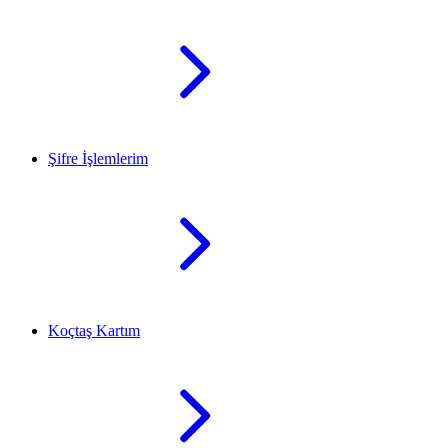
Şifre İşlemlerim
Koçtaş Kartım