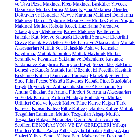
ve Tava
Pizza Makinesi
Krep Makinesi
Basküller
Yiyecek
Hazırlama
Mutfak Tartısı
Mikser
Kıyma Makinesi
Blender
Doğrayıcı ve Rondolar
Meyve Kurutma Makinesi
Dondurma
Makinesi
Hamur Yoğurma Makinesi ve Mutfak Şefleri
Yoğurt
Makinesi
Mutfak Robotu
İçecek Hazırlama
Narenciye
Sıkacağı
Çay Makineleri
Kahve Makinesi
Kettle ve Su
Isıtıcılar
Katı Meyve Sıkacağı
Elektrikli Semaver
Elektrikli
Cezve
Küçük Ev Aletleri Yedek Parça ve Aksesuarları
Mutfak
Aksesuarları
Mutfak Seti
Bulaşıklık
Askı ve Kancalar
Kaydırmaz
Mutfak Sabunluk
Mutfak Havluluk
Mutfak
Seramik ve Fayansları
Saklama ve Düzenleme
Kavanoz
Saklama ve Karıştırma Kabı
Çöp Poşeti
Sebzelikler
Saklama
Bonesi ve Kapağı
Mutfak Raf Düzenleyici
Poşetlik
Kaşıklık
Beslenme Kutusu
Damacana Pompası
Ekmeklik
Sefer Tası
Streç Film
Peçete Yüzüğü
Kavanoz Kapağı
Pipet
Buzdolabı
Poşeti
Doypack
Su Arıtma Cihazları ve Aksesuarları
Su
Arıtma Cihazları
Su Arıtma Filtreleri
Su Arıtma Aksesuarları
ve Yedek Parçaları
Arıtma Musluğu
Endüstriyel Mutfak
Ürünleri
Gıda ve İçecek
Kahve
Filtre Kahve Kağıdı
Türk
Kahvesi
Kapsül Kahve
Filtre Kahve
Çekirdek Kahve
Mutfak
Tezgahları
Laminant Mutfak Tezgahları
Ahşap Mutfak
Tezgahları
Bulaşık Makineleri
Derin Dondurucular
Su
Sebilleri
DEKORASYON VE EV GEREÇLERİ
Yılbaşı
Ürünleri
Yılbaşı Ağacı
Yılbaşı Aydınlatmaları
Yılbaşı Ağacı
Süsleri
Yılbaşı Sepeti
Yılbaşı Parti Malzemeleri
Dekoratif