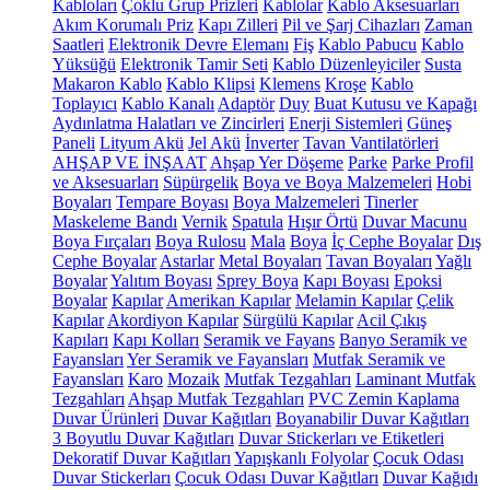
Kabloları
Çoklu Grup Prizleri
Kablolar
Kablo Aksesuarları
Akım Korumalı Priz
Kapı Zilleri
Pil ve Şarj Cihazları
Zaman
Saatleri
Elektronik Devre Elemanı
Fiş
Kablo Pabucu
Kablo
Yüksüğü
Elektronik Tamir Seti
Kablo Düzenleyiciler
Susta
Makaron Kablo
Kablo Klipsi
Klemens
Kroşe
Kablo
Toplayıcı
Kablo Kanalı
Adaptör
Duy
Buat Kutusu ve Kapağı
Aydınlatma Halatları ve Zincirleri
Enerji Sistemleri
Güneş
Paneli
Lityum Akü
Jel Akü
İnverter
Tavan Vantilatörleri
AHŞAP VE İNŞAAT
Ahşap Yer Döşeme
Parke
Parke Profil
ve Aksesuarları
Süpürgelik
Boya ve Boya Malzemeleri
Hobi
Boyaları
Tempare Boyası
Boya Malzemeleri
Tinerler
Maskeleme Bandı
Vernik
Spatula
Hışır Örtü
Duvar Macunu
Boya Fırçaları
Boya Rulosu
Mala
Boya
İç Cephe Boyalar
Dış
Cephe Boyalar
Astarlar
Metal Boyaları
Tavan Boyaları
Yağlı
Boyalar
Yalıtım Boyası
Sprey Boya
Kapı Boyası
Epoksi
Boyalar
Kapılar
Amerikan Kapılar
Melamin Kapılar
Çelik
Kapılar
Akordiyon Kapılar
Sürgülü Kapılar
Acil Çıkış
Kapıları
Kapı Kolları
Seramik ve Fayans
Banyo Seramik ve
Fayansları
Yer Seramik ve Fayansları
Mutfak Seramik ve
Fayansları
Karo
Mozaik
Mutfak Tezgahları
Laminant Mutfak
Tezgahları
Ahşap Mutfak Tezgahları
PVC Zemin Kaplama
Duvar Ürünleri
Duvar Kağıtları
Boyanabilir Duvar Kağıtları
3 Boyutlu Duvar Kağıtları
Duvar Stickerları ve Etiketleri
Dekoratif Duvar Kağıtları
Yapışkanlı Folyolar
Çocuk Odası
Duvar Stickerları
Çocuk Odası Duvar Kağıtları
Duvar Kağıdı