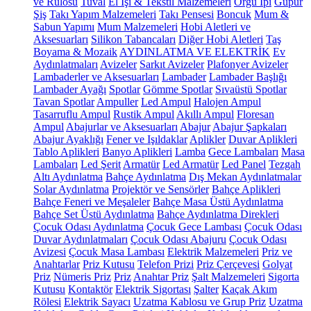
ve Rulosu
Tuval
El İşi & Tekstil Malzemeleri
Örgü İpi
Güpür
Şiş
Takı Yapım Malzemeleri
Takı Pensesi
Boncuk
Mum &
Sabun Yapımı
Mum Malzemeleri
Hobi Aletleri ve
Aksesuarları
Silikon Tabancaları
Diğer Hobi Aletleri
Taş
Boyama & Mozaik
AYDINLATMA VE ELEKTRİK
Ev
Aydınlatmaları
Avizeler
Sarkıt Avizeler
Plafonyer Avizeler
Lambaderler ve Aksesuarları
Lambader
Lambader Başlığı
Lambader Ayağı
Spotlar
Gömme Spotlar
Sıvaüstü Spotlar
Tavan Spotlar
Ampuller
Led Ampul
Halojen Ampul
Tasarruflu Ampul
Rustik Ampul
Akıllı Ampul
Floresan
Ampul
Abajurlar ve Aksesuarları
Abajur
Abajur Şapkaları
Abajur Ayaklığı
Fener ve Işıldaklar
Aplikler
Duvar Aplikleri
Tablo Aplikleri
Banyo Aplikleri
Lamba
Gece Lambaları
Masa
Lambaları
Led Şerit
Armatür
Led Armatür
Led Panel
Tezgah
Altı Aydınlatma
Bahçe Aydınlatma
Dış Mekan Aydınlatmalar
Solar Aydınlatma
Projektör ve Sensörler
Bahçe Aplikleri
Bahçe Feneri ve Meşaleler
Bahçe Masa Üstü Aydınlatma
Bahçe Set Üstü Aydınlatma
Bahçe Aydınlatma Direkleri
Çocuk Odası Aydınlatma
Çocuk Gece Lambası
Çocuk Odası
Duvar Aydınlatmaları
Çocuk Odası Abajuru
Çocuk Odası
Avizesi
Çocuk Masa Lambası
Elektrik Malzemeleri
Priz ve
Anahtarlar
Priz Kutusu
Telefon Prizi
Priz Çerçevesi
Golyat
Priz
Nümeris Priz
Priz
Anahtar Priz
Şalt Malzemeleri
Sigorta
Kutusu
Kontaktör
Elektrik Sigortası
Şalter
Kaçak Akım
Rölesi
Elektrik Sayacı
Uzatma Kablosu ve Grup Priz
Uzatma