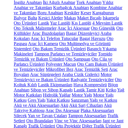
İngiliz Anahtarı
İki Ağızlı Anahtar
Tork Anahtarı
Yıldız
Anahtar ve Takımları
Kurbağcık Anahtarı
Kombine Anahtar
ve Takımları
Boru Anahtarı
Keskiler
Keser
Kargaburun
Balyoz
Balta
Kesici Aletler
Makas
Maket Bıçağı
Iskarpela
Oto Ürünleri
Lastik
Yaz Lastiği
Kış Lastiği
4 Mevsim Lastik
Oto Teknik Malzemeler
Araç İçi Aksesuar
Oto Güneşlik
Oto
Küllükler
Araç Buzdolapları
Bagaj Düzenleyici
Araba
Kokuları
Araç İçi Telefon Tutucular
Bagaj Havuzu
Oto
Paspası
Araç İçi Kamera
Oto Multimedya ve Görüntü
Sistemleri
Oto Bakım Temizlik Ürünleri
Basınçlı Yıkama
Makineleri
Tampon Parlatıcı ve Temizleyiciler
Torpido
Temizlik ve Bakım Ürünleri
Oto Şampuan
Oto Cila ve
Parlatıcı Ürünleri
Polyester Macun
Oto Cam Bakım Ürünleri
ve Temizleyiciler
Mikrofiber Bez
Araç Temizlik Seti
Araç
Boyaları
Araç Süpürgeleri
Araba Çizik Giderici
Motor
Temizleyici ve Bakım Ürünleri
Radyatör Temizleyiciler
Oto
Koltuk Kılıfı
Lastik Ekipmanları
Hava Kompresörü
Bijon
Anahtarı
Sibop ve Sibop Kapağı
Lastik Tamir Kiti
Kriko
Yağ
Motor Katkıları
Hidrolik Yağlar
Motor Yağı
Motor Yağı
Katkısı
Gres Yağı
Yakıt Katkısı
Şanzıman Yağı ve Katkısı
Akü ve Akü Aksesuarları
Akü
Akü Şarj Cihazları
Akü
Takviye Kablosu
Araç Dış Aksesuar
Plaka Aksesuarları
Silecek
Yan ve Tavan Çıtaları
Tampon Aksesuarları
Trafik
Setleri
Oto Brandaları
Vinç ve Vinç Aksesuarları
Jant ve Jant
Kapağı
Trafik Ürünleri
Oto Projektör
Diğer Trafik Ürünleri