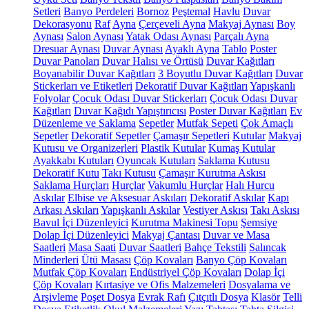
Setleri
Banyo Perdeleri
Bornoz
Peştemal
Havlu
Duvar
Dekorasyonu
Raf
Ayna
Çerçeveli Ayna
Makyaj Aynası
Boy
Aynası
Salon Aynası
Yatak Odası Aynası
Parçalı Ayna
Dresuar Aynası
Duvar Aynası
Ayaklı Ayna
Tablo
Poster
Duvar Panoları
Duvar Halısı ve Örtüsü
Duvar Kağıtları
Boyanabilir Duvar Kağıtları
3 Boyutlu Duvar Kağıtları
Duvar
Stickerları ve Etiketleri
Dekoratif Duvar Kağıtları
Yapışkanlı
Folyolar
Çocuk Odası Duvar Stickerları
Çocuk Odası Duvar
Kağıtları
Duvar Kağıdı Yapıştırıcısı
Poster Duvar Kağıtları
Ev
Düzenleme ve Saklama
Sepetler
Mutfak Sepeti
Çok Amaçlı
Sepetler
Dekoratif Sepetler
Çamaşır Sepetleri
Kutular
Makyaj
Kutusu ve Organizerleri
Plastik Kutular
Kumaş Kutular
Ayakkabı Kutuları
Oyuncak Kutuları
Saklama Kutusu
Dekoratif Kutu
Takı Kutusu
Çamaşır Kurutma Askısı
Saklama Hurçları
Hurçlar
Vakumlu Hurçlar
Halı Hurcu
Askılar
Elbise ve Aksesuar Askıları
Dekoratif Askılar
Kapı
Arkası Askıları
Yapışkanlı Askılar
Vestiyer Askısı
Takı Askısı
Bavul İçi Düzenleyici
Kurutma Makinesi Topu
Şemsiye
Dolap İçi Düzenleyici
Makyaj Çantası
Duvar ve Masa
Saatleri
Masa Saati
Duvar Saatleri
Bahçe Tekstili
Salıncak
Minderleri
Ütü Masası
Çöp Kovaları
Banyo Çöp Kovaları
Mutfak Çöp Kovaları
Endüstriyel Çöp Kovaları
Dolap İçi
Çöp Kovaları
Kırtasiye ve Ofis Malzemeleri
Dosyalama ve
Arşivleme
Poşet Dosya
Evrak Rafı
Çıtçıtlı Dosya
Klasör
Telli