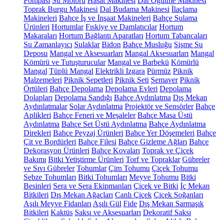
Pompası
Su Motoru
Hasat Makinesi
Dal Öğütme Makinesi
Toprak Burgu Makinesi
Dal Budama Makinesi
İlaçlama
Makineleri
Bahçe İş ve İnşaat Makineleri
Bahçe Sulama
Ürünleri
Hortumlar
Fıskiye ve Damlatıcılar
Hortum
Makaraları
Hortum Bağlantı Aparatları
Hortum Tabancaları
Su Zamanlayıcı
Sulaklar
Bidon
Bahçe Musluğu
Şişme Su
Deposu
Mangal ve Aksesuarları
Mangal Aksesuarları
Mangal
Kömürü ve Tutuşturucular
Mangal ve Barbekü
Kömürlü
Mangal
Tüplü Mangal
Elektrikli Izgara
Pürmüz
Piknik
Malzemeleri
Piknik Sepetleri
Piknik Seti
Semaver
Piknik
Örtüleri
Bahçe Depolama
Depolama Evleri
Depolama
Dolapları
Depolama Sandığı
Bahçe Aydınlatma
Dış Mekan
Aydınlatmalar
Solar Aydınlatma
Projektör ve Sensörler
Bahçe
Aplikleri
Bahçe Feneri ve Meşaleler
Bahçe Masa Üstü
Aydınlatma
Bahçe Set Üstü Aydınlatma
Bahçe Aydınlatma
Direkleri
Bahçe Peyzaj Ürünleri
Bahçe Yer Döşemeleri
Bahçe
Çit ve Bordürleri
Bahçe Filesi
Bahçe Gizleme Ağları
Bahçe
Dekorasyon Ürünleri
Bahçe Kovaları
Toprak ve Çiçek
Bakımı
Bitki Yetiştirme Ürünleri
Torf ve Topraklar
Gübreler
ve Sıvı Gübreler
Tohumlar
Çim Tohumu
Çiçek Tohumu
Sebze Tohumları
Bitki Tohumları
Meyve Tohumu
Bitki
Besinleri
Sera ve Sera Ekipmanları
Çiçek ve Bitki
İç Mekan
Bitkileri
Dış Mekan Ağaçları
Canlı Çiçek
Çiçek Soğanları
Aşılı Meyve Fidanları
Aşılı Gül
Fide
Dış Mekan Sarmaşık
Bitkileri
Kaktüs
Saksı ve Aksesuarları
Dekoratif Saksı