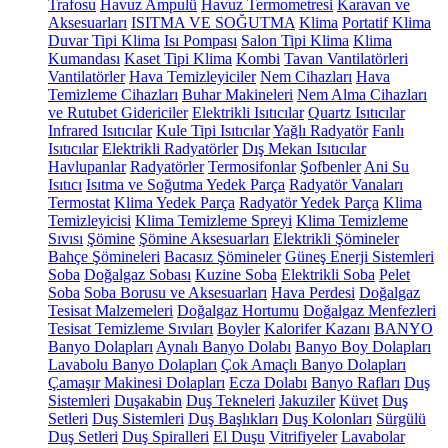
Trafosu
Havuz Ampulü
Havuz Termometresi
Karavan ve
Aksesuarları
ISITMA VE SOĞUTMA
Klima
Portatif Klima
Duvar Tipi Klima
Isı Pompası
Salon Tipi Klima
Klima
Kumandası
Kaset Tipi Klima
Kombi
Tavan Vantilatörleri
Vantilatörler
Hava Temizleyiciler
Nem Cihazları
Hava
Temizleme Cihazları
Buhar Makineleri
Nem Alma Cihazları
ve Rutubet Gidericiler
Elektrikli Isıtıcılar
Quartz Isıtıcılar
Infrared Isıtıcılar
Kule Tipi Isıtıcılar
Yağlı Radyatör
Fanlı
Isıtıcılar
Elektrikli Radyatörler
Dış Mekan Isıtıcılar
Havlupanlar
Radyatörler
Termosifonlar
Şofbenler
Ani Su
Isıtıcı
Isıtma ve Soğutma Yedek Parça
Radyatör Vanaları
Termostat
Klima Yedek Parça
Radyatör Yedek Parça
Klima
Temizleyicisi
Klima Temizleme Spreyi
Klima Temizleme
Sıvısı
Şömine
Şömine Aksesuarları
Elektrikli Şömineler
Bahçe Şömineleri
Bacasız Şömineler
Güneş Enerji Sistemleri
Soba
Doğalgaz Sobası
Kuzine Soba
Elektrikli Soba
Pelet
Soba
Soba Borusu ve Aksesuarları
Hava Perdesi
Doğalgaz
Tesisat Malzemeleri
Doğalgaz Hortumu
Doğalgaz Menfezleri
Tesisat Temizleme Sıvıları
Boyler
Kalorifer Kazanı
BANYO
Banyo Dolapları
Aynalı Banyo Dolabı
Banyo Boy Dolapları
Lavabolu Banyo Dolapları
Çok Amaçlı Banyo Dolapları
Çamaşır Makinesi Dolapları
Ecza Dolabı
Banyo Rafları
Duş
Sistemleri
Duşakabin
Duş Tekneleri
Jakuziler
Küvet
Duş
Setleri
Duş Sistemleri
Duş Başlıkları
Duş Kolonları
Sürgülü
Duş Setleri
Duş Spiralleri
El Duşu
Vitrifiyeler
Lavabolar