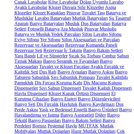
Çanak Lavabolar
Köşe Lavabolar
Dolap Uyumlu Lavabo
Ayaklı Lavabolar
Klozet
Duvara Sıfır Klozetler
Asma
Klozetler
Klozet Kapakları
Pisuvar
Tuvalet Taşı
Batarya ve
Musluklar
Lavabo Bataryaları
Mutfak Bataryaları
Su Tasarruf
Aparatı
Banyo Bataryaları
Musluk
Duş Bataryaları
Batarya
Setleri
Fotoselli Batarya
Ara Musluk
Pisuvar Musluğu
Batarya ve Musluk Yedek Parçaları
Sifon
Lavabo Sifonu
Eviye Sifonu
Yer Sifonu
Sifon Aksesuarları ve Parçaları
Rezervuar ve Aksesuarları
Rezervuar Kumanda Paneli
Rezervuar Seti
Rezervuar İç Takımı
Banyo Bakım Setleri
Yara Bandı
Lif ve Süngerler
Sıcak Su Torbası
Cımbız
Sabun
Tırnak Makası
Banyo Seramik ve Fayansları
Banyo
Aksesuarları
Tuvalet ve Klozet Fırçaları
Ayaklı Fırçalık ve
Kağıtlık Seti
Duş Rafı
Banyo Aynaları
Banyo Askısı
Banyo
Taburesi
Sabunluk
Sıvı Sabunluk Pompası
Tuvalet Kağıtlığı
Pamukluk
Diş Fırçası Koruma Kabı
Diş Macunu Kutusu
Dispenserler
Sıvı Sabun Dispenseri
Tuvalet Kağıdı Dispenseri
Havlu Dispenseri
Klozet Kapak Örtüsü Dispenseri
El
Kurutma Cihazları
Banyo Etajeri
Banyo Düzenleyicileri
Banyo Seti
Diş Fırçalık
Havluluk
Banyo Kaydırmazı
Duş
Perde Askısı
Yaşlı ve Bedensel Engelli Banyo Ürünleri
Banyo
Havalandırma ve Isıtma
Banyo Aspiratörü
Diğer
Banyo
Tekstil
Banyo Paspasları
Banyo Bakım Setleri
Banyo
Perdeleri
Bornoz
Peştemal
Havlu
MUTFAK
Mutfak
Mobilyaları
Mutfak Dolapları
Hazır Mutfak Dolapları
Çok