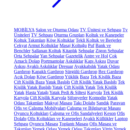
MOBİLYA
Salon ve Oturma Odası
TV Ünitesi ve Sehpası
Tv
Üniteleri
TV Sehpası
Oturma Grupları
Koltuk ve Kanepeler
Koltuk Takımları
Köşe Koltuklar
Tekli Koltuk ve Berjerler
Çekyat
Armut Koltuklar
Masaj Koltuğu
Puf
Bank ve
Benchler
Sallanan Koltuk
Kitaplık
Sehpalar
Zigon Sehpalar
Orta Sehpalar
Yan Sehpalar
Gazetelik
Antre ve Hol
Çok
Amaçlı Dolap
Portmantolar
Askılıklar
Kapı Askısı
Duvar
Askısı
Ayaklı Askılıklar
Dresuar
Ayakkabılık
Yatak Odası
Gardırop
Kapaklı Gardırop
Sürgülü Gardırop
Bez Gardırop
Açık Dolap
Köşe Gardırop
Yüklük
Baza
Tek Kişilik Baza
Çift Kişilik Baza
Yatak Başlığı
Çift Kişilik Yatak Başlığı
Tek
Kişilik Yatak Başlığı
Yatak
Çift Kişilik Yatak
Tek Kişilik
Yatak
Hasta Yatağı
Yatak Pedi & Şiltesi
Karyola
Tek Kişilik
Karyola
Çift Kişilik Karyola
Şifonyerler
Komodin
Yatak
Odası Takımları
Makyaj Masası
Takı Dolabı
Sandık
Paravan
Ofis ve Çalışma Mobilyaları
Çalışma ve Bilgisayar Masası
Oyuncu Koltukları
Çalışma ve Ofis Sandalyeleri
Keson
Ofis
Dolabı
Ofis Koltukları ve Kanepeleri
Ayaklı Küllükler
Laptop
Sehpası
Oyuncu Masası
Toplantı Masası
Ofis Masası ve
Takımları
Yemek Odası
Yemek Odası Takımları
Vitrin
Yemek