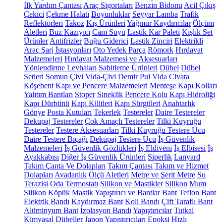
İlk Yardım Çantası
Araç Sigortaları
Benzin Bidonu
Acil Çıkış
Çekici
Çekme Halatı
Boyunluklar
Seyyar Lamba
Trafik
Reflektörleri
Takoz
Kış Ürünleri
Yağmur Kaydırıcılar
Ölçüm
Aletleri
Buz Kazıyıcı
Cam Suyu
Lastik Kar Paleti
Kışlık Set
Ürünler
Antifrizler
Buğu Giderici
Lastik Zinciri
Elektrikli
Araç Şarj İstasyonları
Oto Yedek Parça
Römork
Hırdavat
Malzemeleri
Hırdavat Malzemesi ve Aksesuarları
Yönlendirme Levhaları
Sabitleme Ürünleri
Dübel
Dübel
Setleri
Somun
Çivi
Vida-Çivi
Demir Pul
Vida
Civata
Köşebent
Kapı ve Pencere Malzemeleri
Menteşe
Kapı Kolları
Yalıtım Bantları
Stoper
Sineklik
Pencere Kolu
Kapı Hidroliği
Kapı Dürbünü
Kapı Kilitleri
Kapı Sürgüleri
Anahtarlık
Gönye
Posta Kutuları
Tekerlek
Testereler
Daire Testereler
Dekupaj Testereler
Çok Amaçlı Testereler
Tilki Kuyruğu
Testereler
Testere Aksesuarları
Tilki Kuyruğu Testere Ucu
Daire Testere Bıçağı
Dekupaj Testere Ucu
İş Güvenlik
Malzemeleri
İş Güvenlik Gözlükleri
İş Eldiveni
İş Elbisesi
İş
Ayakkabısı
Diğer İş Güvenlik Ürünleri
Siperlik
Lanyard
Takım Çanta Ve Dolapları
Takım Çantası
Takım ve Hizmet
Dolapları
Avadanlık
Ölçü Aletleri
Metre ve Şerit Metre
Su
Terazisi
Oda Termostatı
Silikon ve Mastikler
Silikon
Mum
Silikon
Köpük
Mastik
Yapıştırıcı ve Bantlar
Bant
Teflon Bant
Elektrik Bandı
Kaydırmaz Bant
Koli Bandı
Çift Taraflı Bant
Alüminyum Bant
İzolasyon Bandı
Yapıştırıcılar
Tutkal
Kimyasal Dübeller
Japon Yapıştırıcıları
Epoksi
Hızlı