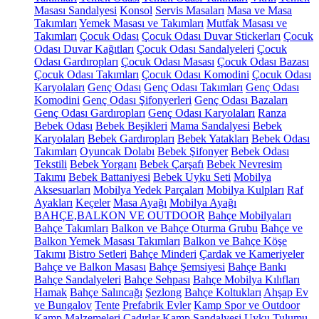
Masası Sandalyesi
Konsol
Servis Masaları
Masa ve Masa
Takımları
Yemek Masası ve Takımları
Mutfak Masası ve
Takımları
Çocuk Odası
Çocuk Odası Duvar Stickerları
Çocuk
Odası Duvar Kağıtları
Çocuk Odası Sandalyeleri
Çocuk
Odası Gardıropları
Çocuk Odası Masası
Çocuk Odası Bazası
Çocuk Odası Takımları
Çocuk Odası Komodini
Çocuk Odası
Karyolaları
Genç Odası
Genç Odası Takımları
Genç Odası
Komodini
Genç Odası Şifonyerleri
Genç Odası Bazaları
Genç Odası Gardıropları
Genç Odası Karyolaları
Ranza
Bebek Odası
Bebek Beşikleri
Mama Sandalyesi
Bebek
Karyolaları
Bebek Gardıropları
Bebek Yatakları
Bebek Odası
Takımları
Oyuncak Dolabı
Bebek Şifonyer
Bebek Odası
Tekstili
Bebek Yorganı
Bebek Çarşafı
Bebek Nevresim
Takımı
Bebek Battaniyesi
Bebek Uyku Seti
Mobilya
Aksesuarları
Mobilya Yedek Parçaları
Mobilya Kulpları
Raf
Ayakları
Keçeler
Masa Ayağı
Mobilya Ayağı
BAHÇE,BALKON VE OUTDOOR
Bahçe Mobilyaları
Bahçe Takımları
Balkon ve Bahçe Oturma Grubu
Bahçe ve
Balkon Yemek Masası Takımları
Balkon ve Bahçe Köşe
Takımı
Bistro Setleri
Bahçe Minderi
Çardak ve Kameriyeler
Bahçe ve Balkon Masası
Bahçe Şemsiyesi
Bahçe Bankı
Bahçe Sandalyeleri
Bahçe Sehpası
Bahçe Mobilya Kılıfları
Hamak
Bahçe Salıncağı
Şezlong
Bahçe Koltukları
Ahşap Ev
ve Bungalov
Tente
Prefabrik Evler
Kamp Spor ve Outdoor
Kamp Malzemeleri
Çadırlar
Kamp Sandalyesi
Uyku Tulumu