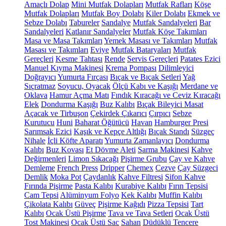
Amaçlı Dolap
Mini Mutfak Dolapları
Mutfak Rafları
Köşe
Mutfak Dolapları
Mutfak Boy Dolabı
Kiler Dolabı
Ekmek ve
Sebze Dolabı
Tabureler
Sandalye
Mutfak Sandalyeleri
Bar
Sandalyeleri
Katlanır Sandalyeler
Mutfak Köşe Takımları
Masa ve Masa Takımları
Yemek Masası ve Takımları
Mutfak
Masası ve Takımları
Eviye
Mutfak Bataryaları
Mutfak
Gereçleri
Kesme Tahtası
Rende
Servis Gereçleri
Patates Ezici
Manuel Kıyma Makinesi
Krema Pompası
Dilimleyici
Doğrayıcı
Yumurta Fırçası
Bıçak ve Bıçak Setleri
Yağ
Sıçratmaz
Soyucu, Oyacak
Ölçü Kabı ve Kaşığı
Merdane ve
Oklava
Hamur Açma Matı
Fındık Kıracağı ve Ceviz Kıracağı
Elek
Dondurma Kaşığı
Buz Kalıbı
Bıçak Bileyici Masat
Açacak ve Tirbuşon
Çekirdek Çıkarıcı
Çırpıcı
Sebze
Kurutucu
Huni
Baharat Öğütücü
Havan
Hamburger Presi
Sarımsak Ezici
Kaşık ve Kepçe Altlığı
Bıçak Standı
Süzgeç
Nihale
İçli Köfte Aparatı
Yumurta Zamanlayıcı
Dondurma
Kalıbı
Buz Kovası
Et Dövme Aleti
Sarma Makinesi
Kahve
Değirmenleri
Limon Sıkacağı
Pişirme Grubu
Çay ve Kahve
Demleme
French Press
Dripper
Chemex
Cezve
Çay Süzgeci
Demlik
Moka Pot
Çaydanlık
Kahve Filtresi
Sifon Kahve
Fırında Pişirme
Pasta Kalıbı
Kurabiye Kalıbı
Fırın Tepsisi
Cam Tepsi
Alüminyum Folyo
Kek Kalıbı
Muffin Kalıbı
Çikolata Kalıbı
Güveç
Pişirme Kağıdı
Pizza Tepsisi
Tart
Kalıbı
Ocak Üstü Pişirme
Tava ve Tava Setleri
Ocak Üstü
Tost Makinesi
Ocak Üstü Sac
Sahan
Düdüklü Tencere