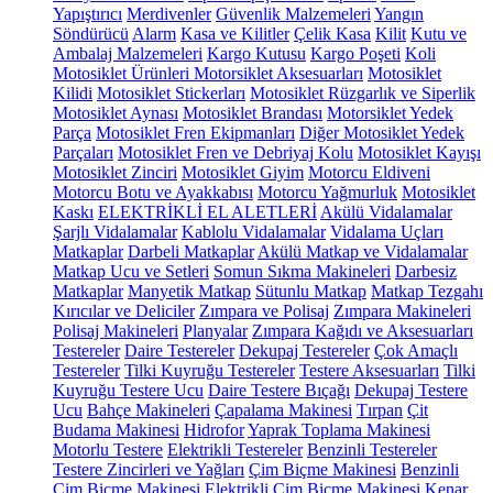
Yapıştırıcı
Merdivenler
Güvenlik Malzemeleri
Yangın
Söndürücü
Alarm
Kasa ve Kilitler
Çelik Kasa
Kilit
Kutu ve
Ambalaj Malzemeleri
Kargo Kutusu
Kargo Poşeti
Koli
Motosiklet Ürünleri
Motorsiklet Aksesuarları
Motosiklet
Kilidi
Motosiklet Stickerları
Motosiklet Rüzgarlık ve Siperlik
Motosiklet Aynası
Motosiklet Brandası
Motorsiklet Yedek
Parça
Motosiklet Fren Ekipmanları
Diğer Motosiklet Yedek
Parçaları
Motosiklet Fren ve Debriyaj Kolu
Motosiklet Kayışı
Motosiklet Zinciri
Motosiklet Giyim
Motorcu Eldiveni
Motorcu Botu ve Ayakkabısı
Motorcu Yağmurluk
Motosiklet
Kaskı
ELEKTRİKLİ EL ALETLERİ
Akülü Vidalamalar
Şarjlı Vidalamalar
Kablolu Vidalamalar
Vidalama Uçları
Matkaplar
Darbeli Matkaplar
Akülü Matkap ve Vidalamalar
Matkap Ucu ve Setleri
Somun Sıkma Makineleri
Darbesiz
Matkaplar
Manyetik Matkap
Sütunlu Matkap
Matkap Tezgahı
Kırıcılar ve Deliciler
Zımpara ve Polisaj
Zımpara Makineleri
Polisaj Makineleri
Planyalar
Zımpara Kağıdı ve Aksesuarları
Testereler
Daire Testereler
Dekupaj Testereler
Çok Amaçlı
Testereler
Tilki Kuyruğu Testereler
Testere Aksesuarları
Tilki
Kuyruğu Testere Ucu
Daire Testere Bıçağı
Dekupaj Testere
Ucu
Bahçe Makineleri
Çapalama Makinesi
Tırpan
Çit
Budama Makinesi
Hidrofor
Yaprak Toplama Makinesi
Motorlu Testere
Elektrikli Testereler
Benzinli Testereler
Testere Zincirleri ve Yağları
Çim Biçme Makinesi
Benzinli
Çim Biçme Makinesi
Elektrikli Çim Biçme Makinesi
Kenar