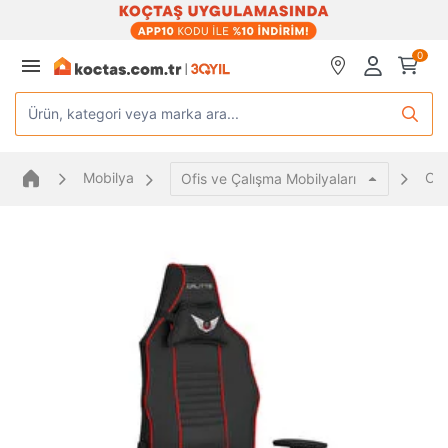
0
Ürün, kategori veya marka ara...
Mobilya
Oyu
Ofis ve Çalışma Mobilyaları