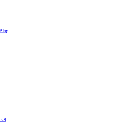
 Blog
ı Ol