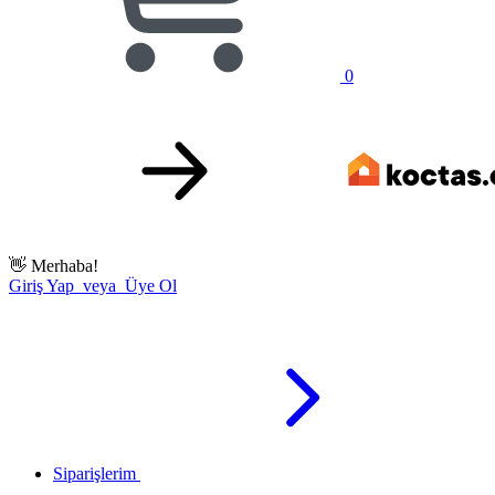
0
👋
Merhaba!
Giriş Yap veya Üye Ol
Siparişlerim