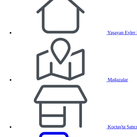
Yaşayan Evler
Mağazalar
Koçtaş'ta Satıc