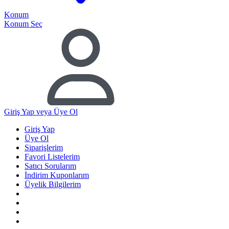
Konum
Konum Seç
Giriş Yap
veya Üye Ol
Giriş Yap
Üye Ol
Siparişlerim
Favori Listelerim
Satıcı Sorularım
İndirim Kuponlarım
Üyelik Bilgilerim