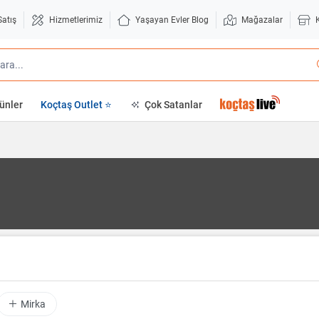
Satış
Hizmetlerimiz
Yaşayan Evler Blog
Mağazalar
ünler
Koçtaş Outlet ⭐
Çok Satanlar
Mirka