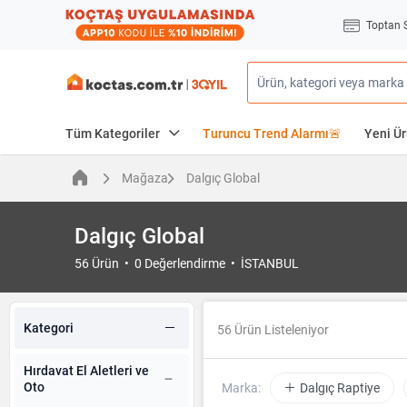
Toptan 
Tüm Kategoriler
Turuncu Trend Alarmı🚨
Yeni Ür
Mağaza
Dalgıç Global
Dalgıç Global
56 Ürün • 0 Değerlendirme • İSTANBUL
Kategori
56
Ürün Listeleniyor
Hırdavat El Aletleri ve
Oto
Marka:
Dalgıç Raptiye