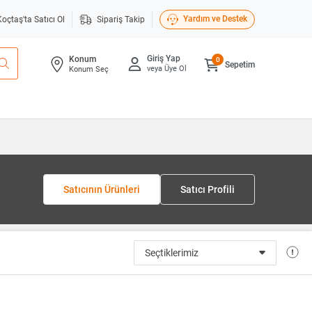
Yardım ve Destek
Koçtaş'ta Satıcı Ol
Sipariş Takip
Giriş Yap
Konum
0
Sepetim
veya Üye Ol
Konum Seç
Satıcının Ürünleri
Satıcı Profili