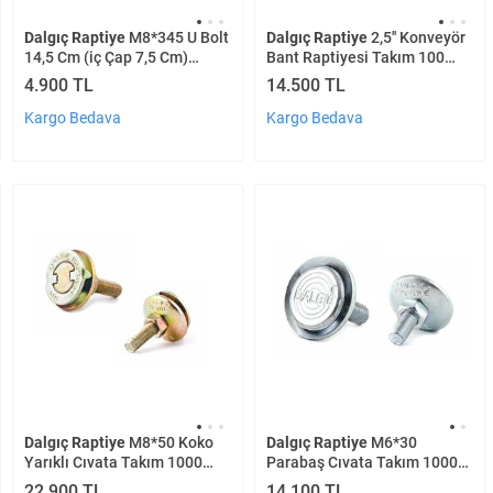
Dalgıç Raptiye
M8*345 U Bolt
Dalgıç Raptiye
2,5'' Konveyör
14,5 Cm (iç Çap 7,5 Cm)
Bant Raptiyesi Takım 100
Takım 100 Adet
Adet
4.900 TL
14.500 TL
Kargo Bedava
Kargo Bedava
Dalgıç Raptiye
M8*50 Koko
Dalgıç Raptiye
M6*30
Yarıklı Cıvata Takım 1000
Parabaş Cıvata Takım 1000
Adet
Adet
22.900 TL
14.100 TL