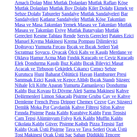
Amaçlı Dolap
Mini Mutfak Dolapları
Mutfak Rafları
Köşe
Mutfak Dolapları
Mutfak Boy Dolabı
Kiler Dolabı
Ekmek ve
Sebze Dolabı
Tabureler
Sandalye
Mutfak Sandalyeleri
Bar
Sandalyeleri
Katlanır Sandalyeler
Mutfak Köşe Takımları
Masa ve Masa Takımları
Yemek Masası ve Takımları
Mutfak
Masası ve Takımları
Eviye
Mutfak Bataryaları
Mutfak
Gereçleri
Kesme Tahtası
Rende
Servis Gereçleri
Patates Ezici
Manuel Kıyma Makinesi
Krema Pompası
Dilimleyici
Doğrayıcı
Yumurta Fırçası
Bıçak ve Bıçak Setleri
Yağ
Sıçratmaz
Soyucu, Oyacak
Ölçü Kabı ve Kaşığı
Merdane ve
Oklava
Hamur Açma Matı
Fındık Kıracağı ve Ceviz Kıracağı
Elek
Dondurma Kaşığı
Buz Kalıbı
Bıçak Bileyici Masat
Açacak ve Tirbuşon
Çekirdek Çıkarıcı
Çırpıcı
Sebze
Kurutucu
Huni
Baharat Öğütücü
Havan
Hamburger Presi
Sarımsak Ezici
Kaşık ve Kepçe Altlığı
Bıçak Standı
Süzgeç
Nihale
İçli Köfte Aparatı
Yumurta Zamanlayıcı
Dondurma
Kalıbı
Buz Kovası
Et Dövme Aleti
Sarma Makinesi
Kahve
Değirmenleri
Limon Sıkacağı
Pişirme Grubu
Çay ve Kahve
Demleme
French Press
Dripper
Chemex
Cezve
Çay Süzgeci
Demlik
Moka Pot
Çaydanlık
Kahve Filtresi
Sifon Kahve
Fırında Pişirme
Pasta Kalıbı
Kurabiye Kalıbı
Fırın Tepsisi
Cam Tepsi
Alüminyum Folyo
Kek Kalıbı
Muffin Kalıbı
Çikolata Kalıbı
Güveç
Pişirme Kağıdı
Pizza Tepsisi
Tart
Kalıbı
Ocak Üstü Pişirme
Tava ve Tava Setleri
Ocak Üstü
Tost Makinesi
Ocak Üstü Sac
Sahan
Düdüklü Tencere