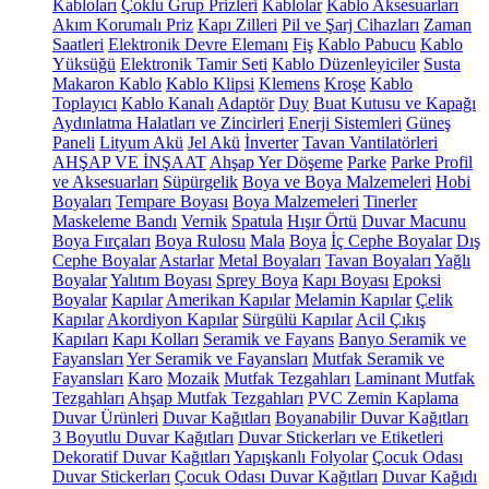
Kabloları
Çoklu Grup Prizleri
Kablolar
Kablo Aksesuarları
Akım Korumalı Priz
Kapı Zilleri
Pil ve Şarj Cihazları
Zaman
Saatleri
Elektronik Devre Elemanı
Fiş
Kablo Pabucu
Kablo
Yüksüğü
Elektronik Tamir Seti
Kablo Düzenleyiciler
Susta
Makaron Kablo
Kablo Klipsi
Klemens
Kroşe
Kablo
Toplayıcı
Kablo Kanalı
Adaptör
Duy
Buat Kutusu ve Kapağı
Aydınlatma Halatları ve Zincirleri
Enerji Sistemleri
Güneş
Paneli
Lityum Akü
Jel Akü
İnverter
Tavan Vantilatörleri
AHŞAP VE İNŞAAT
Ahşap Yer Döşeme
Parke
Parke Profil
ve Aksesuarları
Süpürgelik
Boya ve Boya Malzemeleri
Hobi
Boyaları
Tempare Boyası
Boya Malzemeleri
Tinerler
Maskeleme Bandı
Vernik
Spatula
Hışır Örtü
Duvar Macunu
Boya Fırçaları
Boya Rulosu
Mala
Boya
İç Cephe Boyalar
Dış
Cephe Boyalar
Astarlar
Metal Boyaları
Tavan Boyaları
Yağlı
Boyalar
Yalıtım Boyası
Sprey Boya
Kapı Boyası
Epoksi
Boyalar
Kapılar
Amerikan Kapılar
Melamin Kapılar
Çelik
Kapılar
Akordiyon Kapılar
Sürgülü Kapılar
Acil Çıkış
Kapıları
Kapı Kolları
Seramik ve Fayans
Banyo Seramik ve
Fayansları
Yer Seramik ve Fayansları
Mutfak Seramik ve
Fayansları
Karo
Mozaik
Mutfak Tezgahları
Laminant Mutfak
Tezgahları
Ahşap Mutfak Tezgahları
PVC Zemin Kaplama
Duvar Ürünleri
Duvar Kağıtları
Boyanabilir Duvar Kağıtları
3 Boyutlu Duvar Kağıtları
Duvar Stickerları ve Etiketleri
Dekoratif Duvar Kağıtları
Yapışkanlı Folyolar
Çocuk Odası
Duvar Stickerları
Çocuk Odası Duvar Kağıtları
Duvar Kağıdı