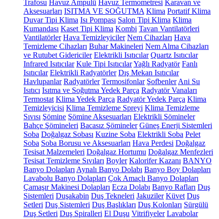
Trafosu
Havuz Ampulü
Havuz Termometresi
Karavan ve
Aksesuarları
ISITMA VE SOĞUTMA
Klima
Portatif Klima
Duvar Tipi Klima
Isı Pompası
Salon Tipi Klima
Klima
Kumandası
Kaset Tipi Klima
Kombi
Tavan Vantilatörleri
Vantilatörler
Hava Temizleyiciler
Nem Cihazları
Hava
Temizleme Cihazları
Buhar Makineleri
Nem Alma Cihazları
ve Rutubet Gidericiler
Elektrikli Isıtıcılar
Quartz Isıtıcılar
Infrared Isıtıcılar
Kule Tipi Isıtıcılar
Yağlı Radyatör
Fanlı
Isıtıcılar
Elektrikli Radyatörler
Dış Mekan Isıtıcılar
Havlupanlar
Radyatörler
Termosifonlar
Şofbenler
Ani Su
Isıtıcı
Isıtma ve Soğutma Yedek Parça
Radyatör Vanaları
Termostat
Klima Yedek Parça
Radyatör Yedek Parça
Klima
Temizleyicisi
Klima Temizleme Spreyi
Klima Temizleme
Sıvısı
Şömine
Şömine Aksesuarları
Elektrikli Şömineler
Bahçe Şömineleri
Bacasız Şömineler
Güneş Enerji Sistemleri
Soba
Doğalgaz Sobası
Kuzine Soba
Elektrikli Soba
Pelet
Soba
Soba Borusu ve Aksesuarları
Hava Perdesi
Doğalgaz
Tesisat Malzemeleri
Doğalgaz Hortumu
Doğalgaz Menfezleri
Tesisat Temizleme Sıvıları
Boyler
Kalorifer Kazanı
BANYO
Banyo Dolapları
Aynalı Banyo Dolabı
Banyo Boy Dolapları
Lavabolu Banyo Dolapları
Çok Amaçlı Banyo Dolapları
Çamaşır Makinesi Dolapları
Ecza Dolabı
Banyo Rafları
Duş
Sistemleri
Duşakabin
Duş Tekneleri
Jakuziler
Küvet
Duş
Setleri
Duş Sistemleri
Duş Başlıkları
Duş Kolonları
Sürgülü
Duş Setleri
Duş Spiralleri
El Duşu
Vitrifiyeler
Lavabolar