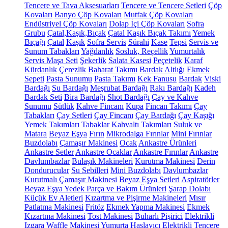
Tencere ve Tava Aksesuarları
Tencere ve Tencere Setleri
Çöp
Kovaları
Banyo Çöp Kovaları
Mutfak Çöp Kovaları
Endüstriyel Çöp Kovaları
Dolap İçi Çöp Kovaları
Sofra
Grubu
Çatal,Kaşık,Bıçak
Çatal Kaşık Bıçak Takımı
Yemek
Bıçağı
Çatal
Kaşık
Sofra Servis
Sürahi
Kase
Tepsi
Servis ve
Sunum Tabakları
Yağdanlık
Sosluk, Reçellik
Yumurtalık
Servis Maşa Seti
Şekerlik
Salata Kasesi
Peçetelik
Karaf
Kürdanlık
Çerezlik
Baharat Takımı
Bardak Altlığı
Ekmek
Sepeti
Pasta Sunumu
Pasta Takımı
Kek Fanusu
Bardak
Viski
Bardağı
Su Bardağı
Meşrubat Bardağı
Rakı Bardağı
Kadeh
Bardak Seti
Bira Bardağı
Shot Bardağı
Çay ve Kahve
Sunumu
Sütlük
Kahve Fincanı
Kupa
Fincan Takımı
Çay
Tabakları
Çay Setleri
Çay Fincanı
Çay Bardağı
Çay Kaşığı
Yemek Takımları
Tabaklar
Kahvaltı Takımları
Suluk ve
Matara
Beyaz Eşya
Fırın
Mikrodalga Fırınlar
Mini Fırınlar
Buzdolabı
Çamaşır Makinesi
Ocak
Ankastre Ürünleri
Ankastre Setler
Ankastre Ocaklar
Ankastre Fırınlar
Ankastre
Davlumbazlar
Bulaşık Makineleri
Kurutma Makinesi
Derin
Dondurucular
Su Sebilleri
Mini Buzdolabı
Davlumbazlar
Kurutmalı Çamaşır Makinesi
Beyaz Eşya Setleri
Aspiratörler
Beyaz Eşya Yedek Parça ve Bakım Ürünleri
Şarap Dolabı
Küçük Ev Aletleri
Kızartma ve Pişirme Makineleri
Mısır
Patlatma Makinesi
Fritöz
Ekmek Yapma Makinesi
Ekmek
Kızartma Makinesi
Tost Makinesi
Buharlı Pişirici
Elektrikli
Izgara
Waffle Makinesi
Yumurta Haşlayıcı
Elektrikli Tencere