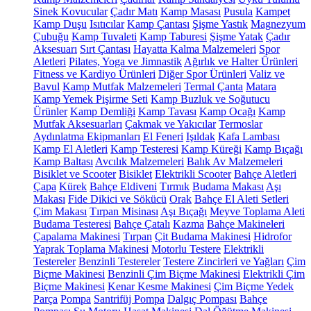
Sinek Kovucular
Çadır Matı
Kamp Masası
Pusula
Kampet
Kamp Duşu
Isıtıcılar
Kamp Çantası
Şişme Yastık
Magnezyum
Çubuğu
Kamp Tuvaleti
Kamp Taburesi
Şişme Yatak
Çadır
Aksesuarı
Sırt Çantası
Hayatta Kalma Malzemeleri
Spor
Aletleri
Pilates, Yoga ve Jimnastik
Ağırlık ve Halter Ürünleri
Fitness ve Kardiyo Ürünleri
Diğer Spor Ürünleri
Valiz ve
Bavul
Kamp Mutfak Malzemeleri
Termal Çanta
Matara
Kamp Yemek Pişirme Seti
Kamp Buzluk ve Soğutucu
Ürünler
Kamp Demliği
Kamp Tavası
Kamp Ocağı
Kamp
Mutfak Aksesuarları
Çakmak ve Yakıcılar
Termoslar
Aydınlatma Ekipmanları
El Feneri
Işıldak
Kafa Lambası
Kamp El Aletleri
Kamp Testeresi
Kamp Küreği
Kamp Bıçağı
Kamp Baltası
Avcılık Malzemeleri
Balık Av Malzemeleri
Bisiklet ve Scooter
Bisiklet
Elektrikli Scooter
Bahçe Aletleri
Çapa
Kürek
Bahçe Eldiveni
Tırmık
Budama Makası
Aşı
Makası
Fide Dikici ve Sökücü
Orak
Bahçe El Aleti Setleri
Çim Makası
Tırpan Misinası
Aşı Bıçağı
Meyve Toplama Aleti
Budama Testeresi
Bahçe Çatalı
Kazma
Bahçe Makineleri
Çapalama Makinesi
Tırpan
Çit Budama Makinesi
Hidrofor
Yaprak Toplama Makinesi
Motorlu Testere
Elektrikli
Testereler
Benzinli Testereler
Testere Zincirleri ve Yağları
Çim
Biçme Makinesi
Benzinli Çim Biçme Makinesi
Elektrikli Çim
Biçme Makinesi
Kenar Kesme Makinesi
Çim Biçme Yedek
Parça
Pompa
Santrifüj Pompa
Dalgıç Pompası
Bahçe