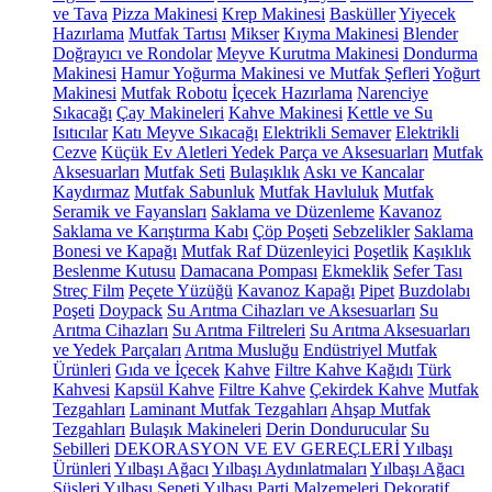
ve Tava
Pizza Makinesi
Krep Makinesi
Basküller
Yiyecek
Hazırlama
Mutfak Tartısı
Mikser
Kıyma Makinesi
Blender
Doğrayıcı ve Rondolar
Meyve Kurutma Makinesi
Dondurma
Makinesi
Hamur Yoğurma Makinesi ve Mutfak Şefleri
Yoğurt
Makinesi
Mutfak Robotu
İçecek Hazırlama
Narenciye
Sıkacağı
Çay Makineleri
Kahve Makinesi
Kettle ve Su
Isıtıcılar
Katı Meyve Sıkacağı
Elektrikli Semaver
Elektrikli
Cezve
Küçük Ev Aletleri Yedek Parça ve Aksesuarları
Mutfak
Aksesuarları
Mutfak Seti
Bulaşıklık
Askı ve Kancalar
Kaydırmaz
Mutfak Sabunluk
Mutfak Havluluk
Mutfak
Seramik ve Fayansları
Saklama ve Düzenleme
Kavanoz
Saklama ve Karıştırma Kabı
Çöp Poşeti
Sebzelikler
Saklama
Bonesi ve Kapağı
Mutfak Raf Düzenleyici
Poşetlik
Kaşıklık
Beslenme Kutusu
Damacana Pompası
Ekmeklik
Sefer Tası
Streç Film
Peçete Yüzüğü
Kavanoz Kapağı
Pipet
Buzdolabı
Poşeti
Doypack
Su Arıtma Cihazları ve Aksesuarları
Su
Arıtma Cihazları
Su Arıtma Filtreleri
Su Arıtma Aksesuarları
ve Yedek Parçaları
Arıtma Musluğu
Endüstriyel Mutfak
Ürünleri
Gıda ve İçecek
Kahve
Filtre Kahve Kağıdı
Türk
Kahvesi
Kapsül Kahve
Filtre Kahve
Çekirdek Kahve
Mutfak
Tezgahları
Laminant Mutfak Tezgahları
Ahşap Mutfak
Tezgahları
Bulaşık Makineleri
Derin Dondurucular
Su
Sebilleri
DEKORASYON VE EV GEREÇLERİ
Yılbaşı
Ürünleri
Yılbaşı Ağacı
Yılbaşı Aydınlatmaları
Yılbaşı Ağacı
Süsleri
Yılbaşı Sepeti
Yılbaşı Parti Malzemeleri
Dekoratif