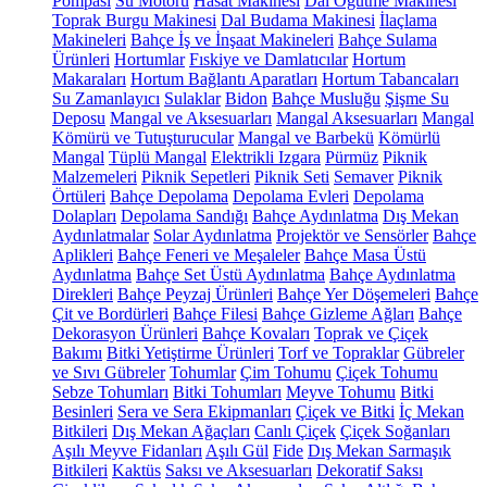
Pompası
Su Motoru
Hasat Makinesi
Dal Öğütme Makinesi
Toprak Burgu Makinesi
Dal Budama Makinesi
İlaçlama
Makineleri
Bahçe İş ve İnşaat Makineleri
Bahçe Sulama
Ürünleri
Hortumlar
Fıskiye ve Damlatıcılar
Hortum
Makaraları
Hortum Bağlantı Aparatları
Hortum Tabancaları
Su Zamanlayıcı
Sulaklar
Bidon
Bahçe Musluğu
Şişme Su
Deposu
Mangal ve Aksesuarları
Mangal Aksesuarları
Mangal
Kömürü ve Tutuşturucular
Mangal ve Barbekü
Kömürlü
Mangal
Tüplü Mangal
Elektrikli Izgara
Pürmüz
Piknik
Malzemeleri
Piknik Sepetleri
Piknik Seti
Semaver
Piknik
Örtüleri
Bahçe Depolama
Depolama Evleri
Depolama
Dolapları
Depolama Sandığı
Bahçe Aydınlatma
Dış Mekan
Aydınlatmalar
Solar Aydınlatma
Projektör ve Sensörler
Bahçe
Aplikleri
Bahçe Feneri ve Meşaleler
Bahçe Masa Üstü
Aydınlatma
Bahçe Set Üstü Aydınlatma
Bahçe Aydınlatma
Direkleri
Bahçe Peyzaj Ürünleri
Bahçe Yer Döşemeleri
Bahçe
Çit ve Bordürleri
Bahçe Filesi
Bahçe Gizleme Ağları
Bahçe
Dekorasyon Ürünleri
Bahçe Kovaları
Toprak ve Çiçek
Bakımı
Bitki Yetiştirme Ürünleri
Torf ve Topraklar
Gübreler
ve Sıvı Gübreler
Tohumlar
Çim Tohumu
Çiçek Tohumu
Sebze Tohumları
Bitki Tohumları
Meyve Tohumu
Bitki
Besinleri
Sera ve Sera Ekipmanları
Çiçek ve Bitki
İç Mekan
Bitkileri
Dış Mekan Ağaçları
Canlı Çiçek
Çiçek Soğanları
Aşılı Meyve Fidanları
Aşılı Gül
Fide
Dış Mekan Sarmaşık
Bitkileri
Kaktüs
Saksı ve Aksesuarları
Dekoratif Saksı