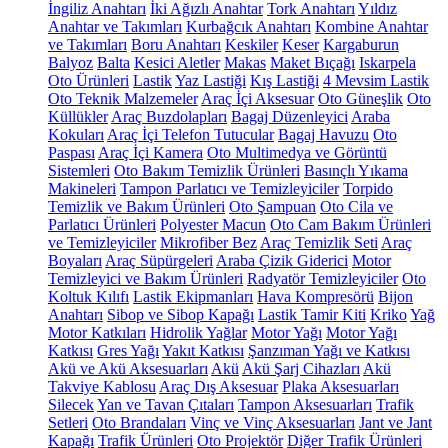
İngiliz Anahtarı
İki Ağızlı Anahtar
Tork Anahtarı
Yıldız
Anahtar ve Takımları
Kurbağcık Anahtarı
Kombine Anahtar
ve Takımları
Boru Anahtarı
Keskiler
Keser
Kargaburun
Balyoz
Balta
Kesici Aletler
Makas
Maket Bıçağı
Iskarpela
Oto Ürünleri
Lastik
Yaz Lastiği
Kış Lastiği
4 Mevsim Lastik
Oto Teknik Malzemeler
Araç İçi Aksesuar
Oto Güneşlik
Oto
Küllükler
Araç Buzdolapları
Bagaj Düzenleyici
Araba
Kokuları
Araç İçi Telefon Tutucular
Bagaj Havuzu
Oto
Paspası
Araç İçi Kamera
Oto Multimedya ve Görüntü
Sistemleri
Oto Bakım Temizlik Ürünleri
Basınçlı Yıkama
Makineleri
Tampon Parlatıcı ve Temizleyiciler
Torpido
Temizlik ve Bakım Ürünleri
Oto Şampuan
Oto Cila ve
Parlatıcı Ürünleri
Polyester Macun
Oto Cam Bakım Ürünleri
ve Temizleyiciler
Mikrofiber Bez
Araç Temizlik Seti
Araç
Boyaları
Araç Süpürgeleri
Araba Çizik Giderici
Motor
Temizleyici ve Bakım Ürünleri
Radyatör Temizleyiciler
Oto
Koltuk Kılıfı
Lastik Ekipmanları
Hava Kompresörü
Bijon
Anahtarı
Sibop ve Sibop Kapağı
Lastik Tamir Kiti
Kriko
Yağ
Motor Katkıları
Hidrolik Yağlar
Motor Yağı
Motor Yağı
Katkısı
Gres Yağı
Yakıt Katkısı
Şanzıman Yağı ve Katkısı
Akü ve Akü Aksesuarları
Akü
Akü Şarj Cihazları
Akü
Takviye Kablosu
Araç Dış Aksesuar
Plaka Aksesuarları
Silecek
Yan ve Tavan Çıtaları
Tampon Aksesuarları
Trafik
Setleri
Oto Brandaları
Vinç ve Vinç Aksesuarları
Jant ve Jant
Kapağı
Trafik Ürünleri
Oto Projektör
Diğer Trafik Ürünleri