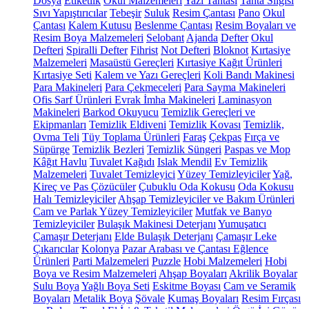
Dosya
Etiketlik
Okul Malzemeleri
Yazı Tahtası
Tahta Silgisi
Sıvı Yapıştırıcılar
Tebeşir
Suluk
Resim Çantası
Pano
Okul
Çantası
Kalem Kutusu
Beslenme Çantası
Resim Boyaları ve
Resim Boya Malzemeleri
Selobant
Ajanda
Defter
Okul
Defteri
Spiralli Defter
Fihrist
Not Defteri
Bloknot
Kırtasiye
Malzemeleri
Masaüstü Gereçleri
Kırtasiye Kağıt Ürünleri
Kırtasiye Seti
Kalem ve Yazı Gereçleri
Koli Bandı Makinesi
Para Makineleri
Para Çekmeceleri
Para Sayma Makineleri
Ofis Sarf Ürünleri
Evrak İmha Makineleri
Laminasyon
Makineleri
Barkod Okuyucu
Temizlik Gereçleri ve
Ekipmanları
Temizlik Eldiveni
Temizlik Kovası
Temizlik,
Ovma Teli
Tüy Toplama Ürünleri
Faraş
Çekpas
Fırça ve
Süpürge
Temizlik Bezleri
Temizlik Süngeri
Paspas ve Mop
Kâğıt Havlu
Tuvalet Kağıdı
Islak Mendil
Ev Temizlik
Malzemeleri
Tuvalet Temizleyici
Yüzey Temizleyiciler
Yağ,
Kireç ve Pas Çözücüler
Çubuklu Oda Kokusu
Oda Kokusu
Halı Temizleyiciler
Ahşap Temizleyiciler ve Bakım Ürünleri
Cam ve Parlak Yüzey Temizleyiciler
Mutfak ve Banyo
Temizleyiciler
Bulaşık Makinesi Deterjanı
Yumuşatıcı
Çamaşır Deterjanı
Elde Bulaşık Deterjanı
Çamaşır Leke
Çıkarıcılar
Kolonya
Pazar Arabası ve Çantası
Eğlence
Ürünleri
Parti Malzemeleri
Puzzle
Hobi Malzemeleri
Hobi
Boya ve Resim Malzemeleri
Ahşap Boyaları
Akrilik Boyalar
Sulu Boya
Yağlı Boya Seti
Eskitme Boyası
Cam ve Seramik
Boyaları
Metalik Boya
Şövale
Kumaş Boyaları
Resim Fırçası