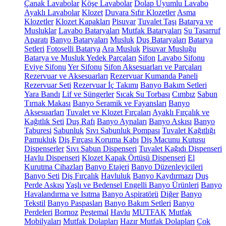
Çanak Lavabolar
Köşe Lavabolar
Dolap Uyumlu Lavabo
Ayaklı Lavabolar
Klozet
Duvara Sıfır Klozetler
Asma
Klozetler
Klozet Kapakları
Pisuvar
Tuvalet Taşı
Batarya ve
Musluklar
Lavabo Bataryaları
Mutfak Bataryaları
Su Tasarruf
Aparatı
Banyo Bataryaları
Musluk
Duş Bataryaları
Batarya
Setleri
Fotoselli Batarya
Ara Musluk
Pisuvar Musluğu
Batarya ve Musluk Yedek Parçaları
Sifon
Lavabo Sifonu
Eviye Sifonu
Yer Sifonu
Sifon Aksesuarları ve Parçaları
Rezervuar ve Aksesuarları
Rezervuar Kumanda Paneli
Rezervuar Seti
Rezervuar İç Takımı
Banyo Bakım Setleri
Yara Bandı
Lif ve Süngerler
Sıcak Su Torbası
Cımbız
Sabun
Tırnak Makası
Banyo Seramik ve Fayansları
Banyo
Aksesuarları
Tuvalet ve Klozet Fırçaları
Ayaklı Fırçalık ve
Kağıtlık Seti
Duş Rafı
Banyo Aynaları
Banyo Askısı
Banyo
Taburesi
Sabunluk
Sıvı Sabunluk Pompası
Tuvalet Kağıtlığı
Pamukluk
Diş Fırçası Koruma Kabı
Diş Macunu Kutusu
Dispenserler
Sıvı Sabun Dispenseri
Tuvalet Kağıdı Dispenseri
Havlu Dispenseri
Klozet Kapak Örtüsü Dispenseri
El
Kurutma Cihazları
Banyo Etajeri
Banyo Düzenleyicileri
Banyo Seti
Diş Fırçalık
Havluluk
Banyo Kaydırmazı
Duş
Perde Askısı
Yaşlı ve Bedensel Engelli Banyo Ürünleri
Banyo
Havalandırma ve Isıtma
Banyo Aspiratörü
Diğer
Banyo
Tekstil
Banyo Paspasları
Banyo Bakım Setleri
Banyo
Perdeleri
Bornoz
Peştemal
Havlu
MUTFAK
Mutfak
Mobilyaları
Mutfak Dolapları
Hazır Mutfak Dolapları
Çok