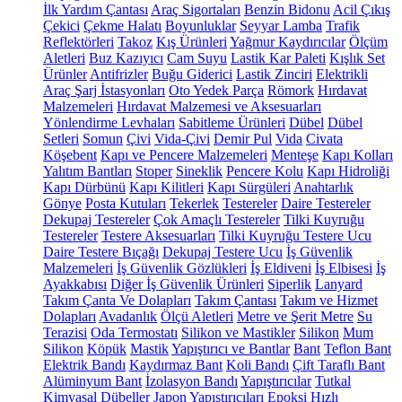
İlk Yardım Çantası
Araç Sigortaları
Benzin Bidonu
Acil Çıkış
Çekici
Çekme Halatı
Boyunluklar
Seyyar Lamba
Trafik
Reflektörleri
Takoz
Kış Ürünleri
Yağmur Kaydırıcılar
Ölçüm
Aletleri
Buz Kazıyıcı
Cam Suyu
Lastik Kar Paleti
Kışlık Set
Ürünler
Antifrizler
Buğu Giderici
Lastik Zinciri
Elektrikli
Araç Şarj İstasyonları
Oto Yedek Parça
Römork
Hırdavat
Malzemeleri
Hırdavat Malzemesi ve Aksesuarları
Yönlendirme Levhaları
Sabitleme Ürünleri
Dübel
Dübel
Setleri
Somun
Çivi
Vida-Çivi
Demir Pul
Vida
Civata
Köşebent
Kapı ve Pencere Malzemeleri
Menteşe
Kapı Kolları
Yalıtım Bantları
Stoper
Sineklik
Pencere Kolu
Kapı Hidroliği
Kapı Dürbünü
Kapı Kilitleri
Kapı Sürgüleri
Anahtarlık
Gönye
Posta Kutuları
Tekerlek
Testereler
Daire Testereler
Dekupaj Testereler
Çok Amaçlı Testereler
Tilki Kuyruğu
Testereler
Testere Aksesuarları
Tilki Kuyruğu Testere Ucu
Daire Testere Bıçağı
Dekupaj Testere Ucu
İş Güvenlik
Malzemeleri
İş Güvenlik Gözlükleri
İş Eldiveni
İş Elbisesi
İş
Ayakkabısı
Diğer İş Güvenlik Ürünleri
Siperlik
Lanyard
Takım Çanta Ve Dolapları
Takım Çantası
Takım ve Hizmet
Dolapları
Avadanlık
Ölçü Aletleri
Metre ve Şerit Metre
Su
Terazisi
Oda Termostatı
Silikon ve Mastikler
Silikon
Mum
Silikon
Köpük
Mastik
Yapıştırıcı ve Bantlar
Bant
Teflon Bant
Elektrik Bandı
Kaydırmaz Bant
Koli Bandı
Çift Taraflı Bant
Alüminyum Bant
İzolasyon Bandı
Yapıştırıcılar
Tutkal
Kimyasal Dübeller
Japon Yapıştırıcıları
Epoksi
Hızlı