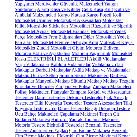
Yapıştırıcı
Merdivenler
Güvenlik Malzemeleri
Yangın
Söndürücü
Alarm
Kasa ve Kilitler
Çelik Kasa
Kilit
Kutu ve
Ambalaj Malzemeleri
Kargo Kutusu
Kargo Poşeti
Koli
Motosiklet Ürünleri
Motorsiklet Aksesuarları
Motosiklet
Kilidi
Motosiklet Stickerları
Motosiklet Rüzgarlık ve Siperlik
Motosiklet Aynası
Motosiklet Brandası
Motorsiklet Yedek
Parça
Motosiklet Fren Ekipmanları
Diğer Motosiklet Yedek
Parçaları
Motosiklet Fren ve Debriyaj Kolu
Motosiklet Kayışı
Motosiklet Zinciri
Motosiklet Giyim
Motorcu Eldiveni
Motorcu Botu ve Ayakkabısı
Motorcu Yağmurluk
Motosiklet
Kaskı
ELEKTRİKLİ EL ALETLERİ
Akülü Vidalamalar
Şarjlı Vidalamalar
Kablolu Vidalamalar
Vidalama Uçları
Matkaplar
Darbeli Matkaplar
Akülü Matkap ve Vidalamalar
Matkap Ucu ve Setleri
Somun Sıkma Makineleri
Darbesiz
Matkaplar
Manyetik Matkap
Sütunlu Matkap
Matkap Tezgahı
Kırıcılar ve Deliciler
Zımpara ve Polisaj
Zımpara Makineleri
Polisaj Makineleri
Planyalar
Zımpara Kağıdı ve Aksesuarları
Testereler
Daire Testereler
Dekupaj Testereler
Çok Amaçlı
Testereler
Tilki Kuyruğu Testereler
Testere Aksesuarları
Tilki
Kuyruğu Testere Ucu
Daire Testere Bıçağı
Dekupaj Testere
Ucu
Bahçe Makineleri
Çapalama Makinesi
Tırpan
Çit
Budama Makinesi
Hidrofor
Yaprak Toplama Makinesi
Motorlu Testere
Elektrikli Testereler
Benzinli Testereler
Testere Zincirleri ve Yağları
Çim Biçme Makinesi
Benzinli
Çim Biçme Makinesi
Elektrikli Çim Biçme Makinesi
Kenar