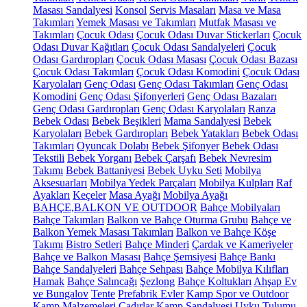
Masası Sandalyesi
Konsol
Servis Masaları
Masa ve Masa
Takımları
Yemek Masası ve Takımları
Mutfak Masası ve
Takımları
Çocuk Odası
Çocuk Odası Duvar Stickerları
Çocuk
Odası Duvar Kağıtları
Çocuk Odası Sandalyeleri
Çocuk
Odası Gardıropları
Çocuk Odası Masası
Çocuk Odası Bazası
Çocuk Odası Takımları
Çocuk Odası Komodini
Çocuk Odası
Karyolaları
Genç Odası
Genç Odası Takımları
Genç Odası
Komodini
Genç Odası Şifonyerleri
Genç Odası Bazaları
Genç Odası Gardıropları
Genç Odası Karyolaları
Ranza
Bebek Odası
Bebek Beşikleri
Mama Sandalyesi
Bebek
Karyolaları
Bebek Gardıropları
Bebek Yatakları
Bebek Odası
Takımları
Oyuncak Dolabı
Bebek Şifonyer
Bebek Odası
Tekstili
Bebek Yorganı
Bebek Çarşafı
Bebek Nevresim
Takımı
Bebek Battaniyesi
Bebek Uyku Seti
Mobilya
Aksesuarları
Mobilya Yedek Parçaları
Mobilya Kulpları
Raf
Ayakları
Keçeler
Masa Ayağı
Mobilya Ayağı
BAHÇE,BALKON VE OUTDOOR
Bahçe Mobilyaları
Bahçe Takımları
Balkon ve Bahçe Oturma Grubu
Bahçe ve
Balkon Yemek Masası Takımları
Balkon ve Bahçe Köşe
Takımı
Bistro Setleri
Bahçe Minderi
Çardak ve Kameriyeler
Bahçe ve Balkon Masası
Bahçe Şemsiyesi
Bahçe Bankı
Bahçe Sandalyeleri
Bahçe Sehpası
Bahçe Mobilya Kılıfları
Hamak
Bahçe Salıncağı
Şezlong
Bahçe Koltukları
Ahşap Ev
ve Bungalov
Tente
Prefabrik Evler
Kamp Spor ve Outdoor
Kamp Malzemeleri
Çadırlar
Kamp Sandalyesi
Uyku Tulumu