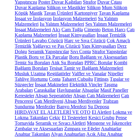
Yapıştırıcısı
Poster Duvar Kağıtları
Strafor
Duvar Çıtası
Duvar Kaplama
Silikon ve Mastikler
Silikon
Mum Silikon
Köpük
Mastik
Tavan Ürünleri
Kartonpiyer
Tavan Kaplama
İnşaat ve İzolasyon
İzolasyon Malzemeleri
Su Yalıtım
Malzemeleri
Isı Yalıtım Malzemeleri
Ses Yalıtım Malzemeleri
İnşaat Malzemeleri
Alçı
Cam Tuğla
Çimento
Beton Harcı
Çatı
Kaplama Malzemeleri
İnşaat Kimyasalları
İnşaat Temizlik
Ürünleri
Lavabo Çözücü
Harç ve Sıva Çözücü
Çok Amaçlı
Temizlik
Yağlayıcı ve Pas Çözücü
Yapı Kimyasalları
Derz
Dolgu
Seramik Yapıştırıcılar
Sıvı Conta
Strafor Yapıştırılar
Plastik Boru ve Ek Parçalar
Boru Bağlantı ve Aksesuarları
Temiz Su Boruları
Atık Su Boruları
PPRC Borular
Kombi
Bağlantı Boruları
Tesisat Tamir ve Bağlantı Malzemeleri
Musluk Uzatma
Regülatörler
Valfler ve Vanalar
Nipeller
Tahliye Hortumu
Conta
Taharet Çubuğu
Fittings
Tıpalar ve
Süzgeçler
İnşaat Makineleri
Elektrikli Vinçler
Taşıma
Arabaları
Caraskallar
Havlupanlar
Ahşaplar
Masif Paneller
Keresteler
Ahşap Seperatörler
Ahşap Çatı Malzemeleri
Çatı
Penceresi
Çatı Merdiveni
Ahşap Merdivenler
Trabzan
Sundurma
Menfezler
Banyo Menfezi
Su Deposu
HIRDAVAT EL ALETLERİ VE OTO
El Aletleri
Lokma ve
Lokma Takımları
Çekiç
El Testereleri
Kesici Grubu
Pense
Tornavida
Seramik ve Sıvacı Aletleri
Mengene ve İşkenceler
Zımbalar ve Aksesuarları
Zımpara ve Eğeler
Anahtarlar
Anahtar Takımları
Alyan Anahtarları
Açık Ağız Anahtar