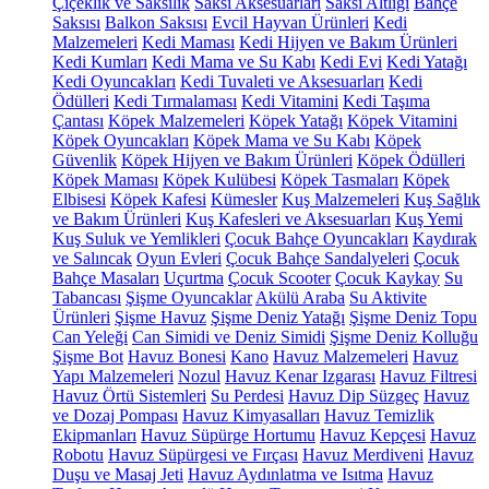
Çiçeklik ve Saksılık
Saksı Aksesuarları
Saksı Altlığı
Bahçe
Saksısı
Balkon Saksısı
Evcil Hayvan Ürünleri
Kedi
Malzemeleri
Kedi Maması
Kedi Hijyen ve Bakım Ürünleri
Kedi Kumları
Kedi Mama ve Su Kabı
Kedi Evi
Kedi Yatağı
Kedi Oyuncakları
Kedi Tuvaleti ve Aksesuarları
Kedi
Ödülleri
Kedi Tırmalaması
Kedi Vitamini
Kedi Taşıma
Çantası
Köpek Malzemeleri
Köpek Yatağı
Köpek Vitamini
Köpek Oyuncakları
Köpek Mama ve Su Kabı
Köpek
Güvenlik
Köpek Hijyen ve Bakım Ürünleri
Köpek Ödülleri
Köpek Maması
Köpek Kulübesi
Köpek Tasmaları
Köpek
Elbisesi
Köpek Kafesi
Kümesler
Kuş Malzemeleri
Kuş Sağlık
ve Bakım Ürünleri
Kuş Kafesleri ve Aksesuarları
Kuş Yemi
Kuş Suluk ve Yemlikleri
Çocuk Bahçe Oyuncakları
Kaydırak
ve Salıncak
Oyun Evleri
Çocuk Bahçe Sandalyeleri
Çocuk
Bahçe Masaları
Uçurtma
Çocuk Scooter
Çocuk Kaykay
Su
Tabancası
Şişme Oyuncaklar
Akülü Araba
Su Aktivite
Ürünleri
Şişme Havuz
Şişme Deniz Yatağı
Şişme Deniz Topu
Can Yeleği
Can Simidi ve Deniz Simidi
Şişme Deniz Kolluğu
Şişme Bot
Havuz Bonesi
Kano
Havuz Malzemeleri
Havuz
Yapı Malzemeleri
Nozul
Havuz Kenar Izgarası
Havuz Filtresi
Havuz Örtü Sistemleri
Su Perdesi
Havuz Dip Süzgeç
Havuz
ve Dozaj Pompası
Havuz Kimyasalları
Havuz Temizlik
Ekipmanları
Havuz Süpürge Hortumu
Havuz Kepçesi
Havuz
Robotu
Havuz Süpürgesi ve Fırçası
Havuz Merdiveni
Havuz
Duşu ve Masaj Jeti
Havuz Aydınlatma ve Isıtma
Havuz