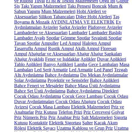
ve Rulosu
Tuval
El İşi & Tekstil Malzemeleri
Örgü İpi
Güpür
Şiş
Takı Yapım Malzemeleri
Takı Pensesi
Boncuk
Mum &
Sabun Yapımı
Mum Malzemeleri
Hobi Aletleri ve
Aksesuarları
Silikon Tabancaları
Diğer Hobi Aletleri
Taş
Boyama & Mozaik
AYDINLATMA VE ELEKTRİK
Ev
Aydınlatmaları
Avizeler
Sarkıt Avizeler
Plafonyer Avizeler
Lambaderler ve Aksesuarları
Lambader
Lambader Başlığı
Lambader Ayağı
Spotlar
Gömme Spotlar
Sıvaüstü Spotlar
Tavan Spotlar
Ampuller
Led Ampul
Halojen Ampul
Tasarruflu Ampul
Rustik Ampul
Akıllı Ampul
Floresan
Ampul
Abajurlar ve Aksesuarları
Abajur
Abajur Şapkaları
Abajur Ayaklığı
Fener ve Işıldaklar
Aplikler
Duvar Aplikleri
Tablo Aplikleri
Banyo Aplikleri
Lamba
Gece Lambaları
Masa
Lambaları
Led Şerit
Armatür
Led Armatür
Led Panel
Tezgah
Altı Aydınlatma
Bahçe Aydınlatma
Dış Mekan Aydınlatmalar
Solar Aydınlatma
Projektör ve Sensörler
Bahçe Aplikleri
Bahçe Feneri ve Meşaleler
Bahçe Masa Üstü Aydınlatma
Bahçe Set Üstü Aydınlatma
Bahçe Aydınlatma Direkleri
Çocuk Odası Aydınlatma
Çocuk Gece Lambası
Çocuk Odası
Duvar Aydınlatmaları
Çocuk Odası Abajuru
Çocuk Odası
Avizesi
Çocuk Masa Lambası
Elektrik Malzemeleri
Priz ve
Anahtarlar
Priz Kutusu
Telefon Prizi
Priz Çerçevesi
Golyat
Priz
Nümeris Priz
Priz
Anahtar Priz
Şalt Malzemeleri
Sigorta
Kutusu
Kontaktör
Elektrik Sigortası
Şalter
Kaçak Akım
Rölesi
Elektrik Sayacı
Uzatma Kablosu ve Grup Priz
Uzatma