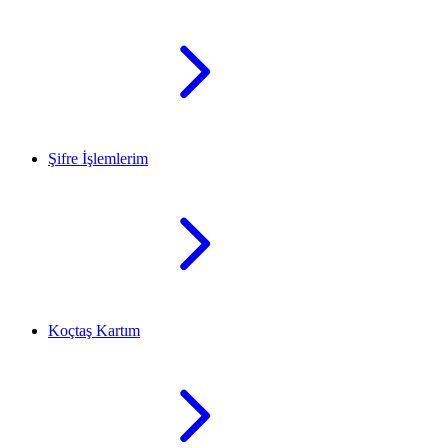
Şifre İşlemlerim
Koçtaş Kartım