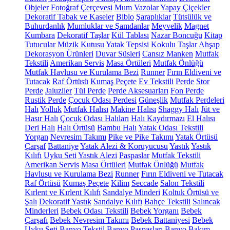
Objeler
Fotoğraf Çerçevesi
Mum
Vazolar
Yapay Çiçekler
Dekoratif Tabak ve Kaseler
Biblo
Şaraplıklar
Tütsülük ve
Buhurdanlık
Mumluklar ve Şamdanlar
Meyvelik
Magnet
Kumbara
Dekoratif Taşlar
Kül Tablası
Nazar Boncuğu
Kitap
Tutucular
Müzik Kutusu
Yatak Tepsisi
Kokulu Taşlar
Ahşap
Dekorasyon Ürünleri
Duvar Süsleri
Cansız Manken
Mutfak
Tekstili
Amerikan Servis
Masa Örtüleri
Mutfak Önlüğü
Mutfak Havlusu ve Kurulama Bezi
Runner
Fırın Eldiveni ve
Tutacak
Raf Örtüsü
Kumaş Peçete
Ev Tekstili
Perde
Stor
Perde
Jaluziler
Tül Perde
Perde Aksesuarları
Fon Perde
Rustik Perde
Çocuk Odası Perdesi
Güneşlik
Mutfak Perdeleri
Halı
Yolluk
Mutfak Halısı
Makine Halısı
Shaggy Halı
Jüt ve
Hasır Halı
Çocuk Odası Halıları
Halı Kaydırmazı
El Halısı
Deri Halı
Halı Örtüsü
Bambu Halı
Yatak Odası Tekstili
Yorgan
Nevresim Takımı
Pike ve Pike Takımı
Yatak Örtüsü
Çarşaf
Battaniye
Yatak Alezi & Koruyucusu
Yastık
Yastık
Kılıfı
Uyku Seti
Yastık Alezi
Paspaslar
Mutfak Tekstili
Amerikan Servis
Masa Örtüleri
Mutfak Önlüğü
Mutfak
Havlusu ve Kurulama Bezi
Runner
Fırın Eldiveni ve Tutacak
Raf Örtüsü
Kumaş Peçete
Kilim
Seccade
Salon Tekstili
Kırlent ve Kırlent Kılıfı
Sandalye Minderi
Koltuk Örtüsü ve
Şalı
Dekoratif Yastık
Sandalye Kılıfı
Bahçe Tekstili
Salıncak
Minderleri
Bebek Odası Tekstili
Bebek Yorganı
Bebek
Çarşafı
Bebek Nevresim Takımı
Bebek Battaniyesi
Bebek
Uyku Seti
Banyo Tekstil
Banyo Paspasları
Banyo Bakım