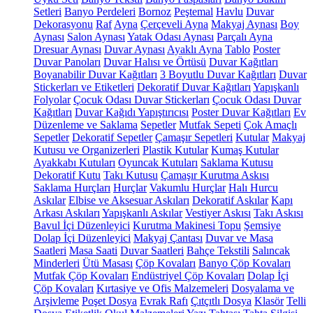
Setleri
Banyo Perdeleri
Bornoz
Peştemal
Havlu
Duvar
Dekorasyonu
Raf
Ayna
Çerçeveli Ayna
Makyaj Aynası
Boy
Aynası
Salon Aynası
Yatak Odası Aynası
Parçalı Ayna
Dresuar Aynası
Duvar Aynası
Ayaklı Ayna
Tablo
Poster
Duvar Panoları
Duvar Halısı ve Örtüsü
Duvar Kağıtları
Boyanabilir Duvar Kağıtları
3 Boyutlu Duvar Kağıtları
Duvar
Stickerları ve Etiketleri
Dekoratif Duvar Kağıtları
Yapışkanlı
Folyolar
Çocuk Odası Duvar Stickerları
Çocuk Odası Duvar
Kağıtları
Duvar Kağıdı Yapıştırıcısı
Poster Duvar Kağıtları
Ev
Düzenleme ve Saklama
Sepetler
Mutfak Sepeti
Çok Amaçlı
Sepetler
Dekoratif Sepetler
Çamaşır Sepetleri
Kutular
Makyaj
Kutusu ve Organizerleri
Plastik Kutular
Kumaş Kutular
Ayakkabı Kutuları
Oyuncak Kutuları
Saklama Kutusu
Dekoratif Kutu
Takı Kutusu
Çamaşır Kurutma Askısı
Saklama Hurçları
Hurçlar
Vakumlu Hurçlar
Halı Hurcu
Askılar
Elbise ve Aksesuar Askıları
Dekoratif Askılar
Kapı
Arkası Askıları
Yapışkanlı Askılar
Vestiyer Askısı
Takı Askısı
Bavul İçi Düzenleyici
Kurutma Makinesi Topu
Şemsiye
Dolap İçi Düzenleyici
Makyaj Çantası
Duvar ve Masa
Saatleri
Masa Saati
Duvar Saatleri
Bahçe Tekstili
Salıncak
Minderleri
Ütü Masası
Çöp Kovaları
Banyo Çöp Kovaları
Mutfak Çöp Kovaları
Endüstriyel Çöp Kovaları
Dolap İçi
Çöp Kovaları
Kırtasiye ve Ofis Malzemeleri
Dosyalama ve
Arşivleme
Poşet Dosya
Evrak Rafı
Çıtçıtlı Dosya
Klasör
Telli