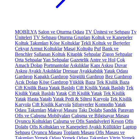
MOBİLYA
Salon ve Oturma Odası
TV Ünitesi ve Sehpası
Tv
Üniteleri
TV Sehpası
Oturma Grupları
Koltuk ve Kanepeler
Koltuk Takımları
Köşe Koltuklar
Tekli Koltuk ve Berjerler
Çekyat
Armut Koltuklar
Masaj Koltuğu
Puf
Bank ve
Benchler
Sallanan Koltuk
Kitaplık
Sehpalar
Zigon Sehpalar
Orta Sehpalar
Yan Sehpalar
Gazetelik
Antre ve Hol
Çok
Amaçlı Dolap
Portmantolar
Askılıklar
Kapı Askısı
Duvar
Askısı
Ayaklı Askılıklar
Dresuar
Ayakkabılık
Yatak Odası
Gardırop
Kapaklı Gardırop
Sürgülü Gardırop
Bez Gardırop
Açık Dolap
Köşe Gardırop
Yüklük
Baza
Tek Kişilik Baza
Çift Kişilik Baza
Yatak Başlığı
Çift Kişilik Yatak Başlığı
Tek
Kişilik Yatak Başlığı
Yatak
Çift Kişilik Yatak
Tek Kişilik
Yatak
Hasta Yatağı
Yatak Pedi & Şiltesi
Karyola
Tek Kişilik
Karyola
Çift Kişilik Karyola
Şifonyerler
Komodin
Yatak
Odası Takımları
Makyaj Masası
Takı Dolabı
Sandık
Paravan
Ofis ve Çalışma Mobilyaları
Çalışma ve Bilgisayar Masası
Oyuncu Koltukları
Çalışma ve Ofis Sandalyeleri
Keson
Ofis
Dolabı
Ofis Koltukları ve Kanepeleri
Ayaklı Küllükler
Laptop
Sehpası
Oyuncu Masası
Toplantı Masası
Ofis Masası ve
Takımları
Yemek Odası
Yemek Odası Takımları
Vitrin
Yemek