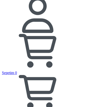
Sepetim
0