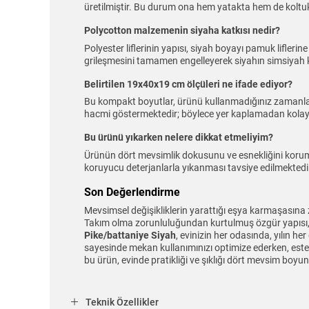
üretilmiştir. Bu durum ona hem yatakta hem de koltuk
Polycotton malzemenin siyaha katkısı nedir?
Polyester liflerinin yapısı, siyah boyayı pamuk lifl
grileşmesini tamamen engelleyerek siyahın simsiyah 
Belirtilen 19x40x19 cm ölçüleri ne ifade ediyor?
Bu kompakt boyutlar, ürünü kullanmadığınız zamanla
hacmi göstermektedir; böylece yer kaplamadan kolayc
Bu ürünü yıkarken nelere dikkat etmeliyim?
Ürünün dört mevsimlik dokusunu ve esnekliğini koruma
koruyucu deterjanlarla yıkanması tavsiye edilmektedi
Son Değerlendirme
Mevsimsel değişikliklerin yarattığı eşya karmaşasına 
Takım olma zorunluluğundan kurtulmuş özgür yapısı, p
Pike/battaniye Siyah
, evinizin her odasında, yılın
sayesinde mekan kullanımınızı optimize ederken, estetik
bu ürün, evinde pratikliği ve şıklığı dört mevsim boyu
Teknik Özellikler