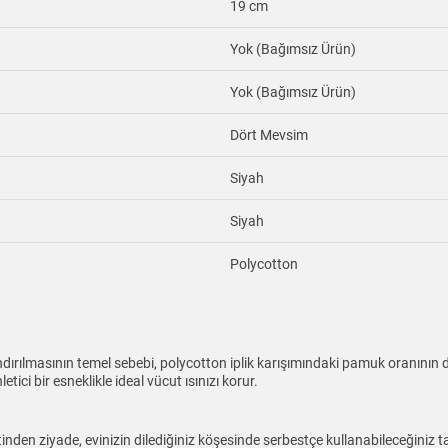
19 cm
Yok (Bağımsız Ürün)
Yok (Bağımsız Ürün)
Dört Mevsim
Siyah
Siyah
Polycotton
andırılmasının temel sebebi, polycotton iplik karışımındaki pamuk oranının
tici bir esneklikle ideal vücut ısınızı korur.
nden ziyade, evinizin dilediğiniz köşesinde serbestçe kullanabileceğiniz t