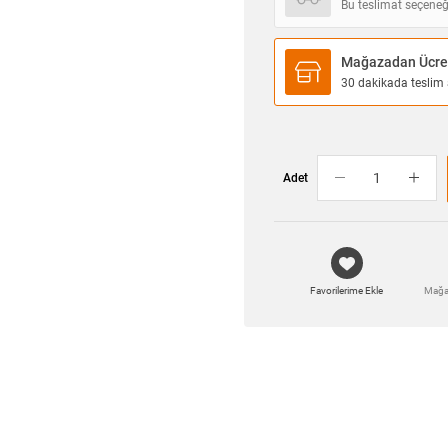
Bu teslimat seçeneğ
Mağazadan Ücret
30 dakikada teslim a
Adet
Favorilerime Ekle
Mağa