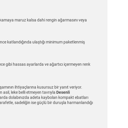
a yıkamaya maruz kalsa dahi rengin ağarmasını veya
ünce katlandığında ulaştığı minimum paketlenmiş
ce gibi hassas ayarlarda ve ağartıcı içermeyen renk
amının ihtiyaçlarına kusursuz bir yanıt veriyor.
sil, leke belli etmeyen tavrıyla
Desenli
nlarda dolabınızda adeta kaybolan kompakt ebatları
zarafetle, sadeliğin ise güçlü bir duruşla harmanlandığı