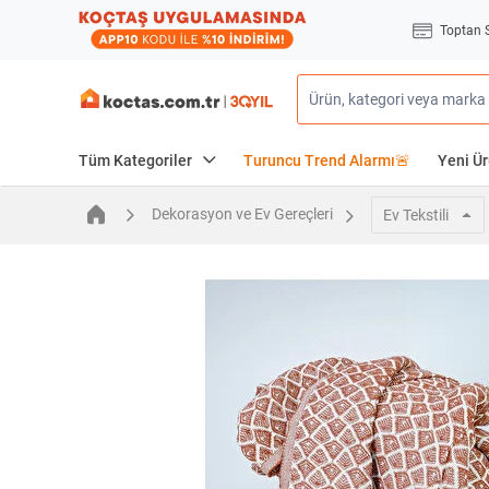
Toptan 
Tüm Kategoriler
Turuncu Trend Alarmı🚨
Yeni Ür
Dekorasyon ve Ev Gereçleri
Ev Tekstili