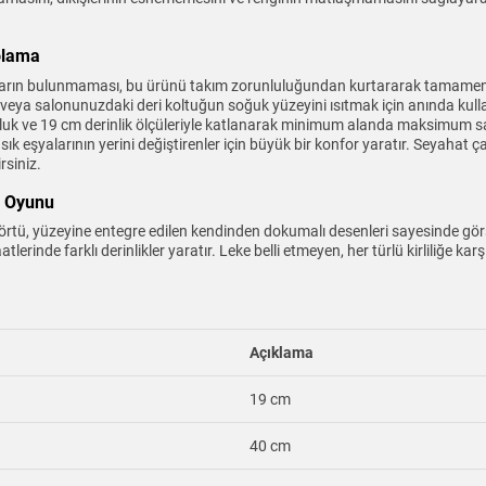
olama
arçaların bulunmaması, bu ürünü takım zorunluluğundan kurtararak tamamen 
veya salonunuzdaki deri koltuğun soğuk yüzeyini ısıtmak için anında kullanı
luk ve 19 cm derinlik ölçüleriyle katlanarak minimum alanda maksimum sakl
sık eşyalarının yerini değiştirenler için büyük bir konfor yaratır. Seyahat ç
rsiniz.
n Oyunu
tü, yüzeyine entegre edilen kendinden dokumalı desenleri sayesinde görsel b
tlerinde farklı derinlikler yaratır. Leke belli etmeyen, her türlü kirliliğe k
Açıklama
19 cm
40 cm