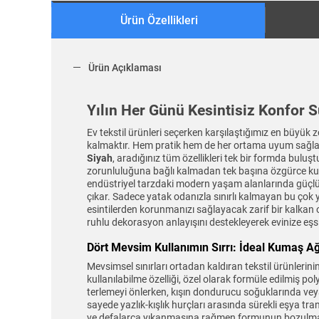
Ürün Özellikleri
Ürün Açıklaması
Yılın Her Günü Kesintisiz Konfor
Ev tekstil ürünleri seçerken karşılaştığımız en büyük 
kalmaktır. Hem pratik hem de her ortama uyum sağlaya
Siyah
, aradığınız tüm özellikleri tek bir formda buluş
zorunluluğuna bağlı kalmadan tek başına özgürce kull
endüstriyel tarzdaki modern yaşam alanlarında güçlü b
çıkar. Sadece yatak odanızla sınırlı kalmayan bu çok y
esintilerden korunmanızı sağlayacak zarif bir kalkan
ruhlu dekorasyon anlayışını destekleyerek evinize eşsiz
Dört Mevsim Kullanımın Sırrı: İdeal Kumaş Ağ
Mevsimsel sınırları ortadan kaldıran tekstil ürünleri
kullanılabilme özelliği, özel olarak formüle edilmiş p
terlemeyi önlerken, kışın dondurucu soğuklarında veya
sayede yazlık-kışlık hurçları arasında sürekli eşya tr
ve defalarca yıkanmasına rağmen formunun bozulmama