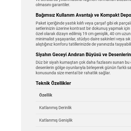
olmasını garantiler.
Bağımsız Kullanım Avantajı ve Kompakt Dep
Paket içeriğinde yastık kılıfı veya çarşaf gibi ek p
setlerinizin üzerine kontrast bir dokunuş yapmak için 
özel olarak dizayn edilmiş 19 cm genişlik, 40 cm uzun
minimalist yaşayanlar, stüdyo daire sakinleri veya sık 
alıştığınız konforu tatillerinizde de yanınızda taşıyabili
Siyahın Geceyi Andıran Büyüsü ve Desenleri
Düz bir siyah kumaştan çok daha fazlasını sunan bu ör
desenlerin gölge oyunlarıyla birleşerek günün farklı saa
konusunda size mental bir rahatlık sağlar.
Teknik Özellikler
Özellik
Katlanmış Derinlik
Katlanmış Genişlik