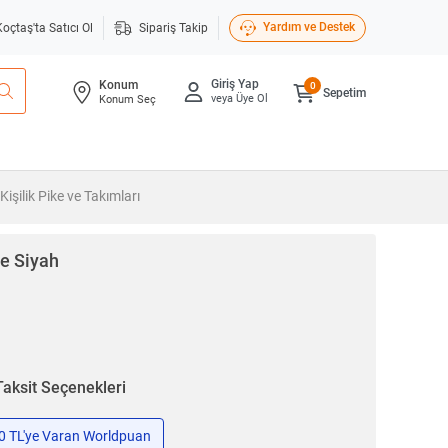
Yardım ve Destek
Koçtaş'ta Satıcı Ol
Sipariş Takip
Giriş Yap
Konum
0
Sepetim
veya Üye Ol
Konum Seç
Kişilik Pike ve Takımları
ye Siyah
Taksit Seçenekleri
50 TL'ye Varan Worldpuan