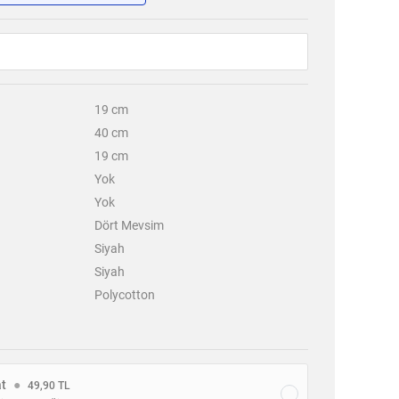
19
cm
40
cm
19
cm
Yok
Yok
Dört Mevsim
Siyah
Siyah
Polycotton
at
●
49,90 TL