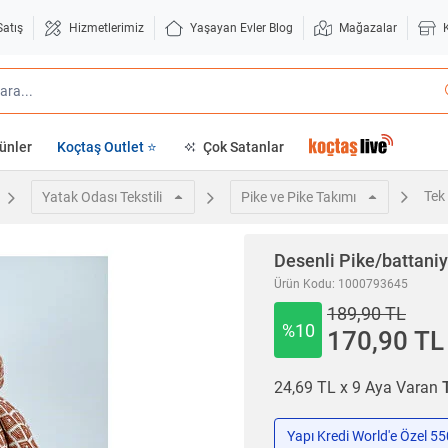
Satış
Hizmetlerimiz
Yaşayan Evler Blog
Mağazalar
ünler
Koçtaş Outlet ⭐
Çok Satanlar
Tek 
Yatak Odası Tekstili
Pike ve Pike Takımı
Desenli Pike/battani
Ürün Kodu: 1000793645
189,90 TL
%10
170,90 TL
24,69 TL x 9 Aya Varan
Yapı Kredi World'e Özel 5