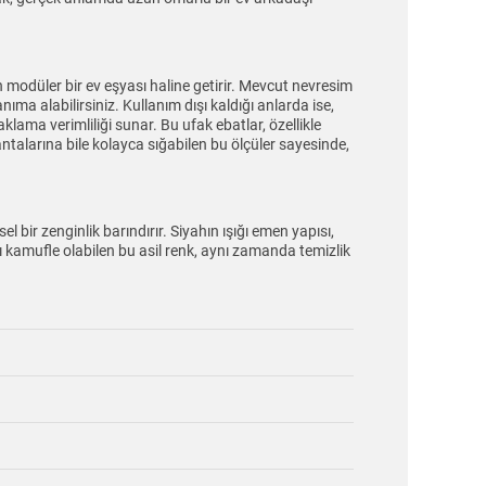
modüler bir ev eşyası haline getirir. Mevcut nevresim
ma alabilirsiniz. Kullanım dışı kaldığı anlarda ise,
ama verimliliği sunar. Bu ufak ebatlar, özellikle
antalarına bile kolayca sığabilen bu ölçüler sayesinde,
ir zenginlik barındırır. Siyahın ışığı emen yapısı,
arşı kamufle olabilen bu asil renk, aynı zamanda temizlik