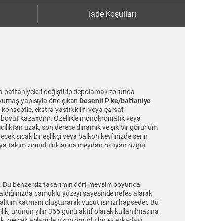
İade Koşulları
eya battaniyeleri değiştirip depolamak zorunda
 kumaş yapısıyla öne çıkan
Desenli Pike/battaniye
 konseptle, ekstra yastık kılıfı veya çarşaf
r boyut kazandırır. Özellikle monokromatik veya
ıcılıktan uzak, son derece dinamik ve şık bir görünüm
ecek sıcak bir eşlikçi veya balkon keyfinizde serin
 veya takım zorunluluklarına meydan okuyan özgür
dir. Bu benzersiz tasarımın dört mevsim boyunca
ze aldığınızda pamuklu yüzeyi sayesinde nefes alarak
yalıtım katmanı oluşturarak vücut ısınızı hapseder. Bu
lık, ürünün yılın 365 günü aktif olarak kullanılmasına
k, gerçek anlamda uzun ömürlü bir ev arkadaşı