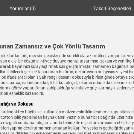
Yorumlar (0)
Taksit Seçenekleri
 Sunan Zamansız ve Çok Yönlü Tasarım
zorluklardan biri, mevsim geçişlerinde sürekli olarak örtüleri, yorganları v
n akılcı bir çözüme ihtiyaç duyuyorsanız, tasarımsal zekası ve yenilikçi
turarak hayatınızı kolaylaştırmak için geliştirilmiştir. Tamamen bağımsız bir
anılabilecek şekilde tasarlanan bu ürün, dekorasyon anlayışınıza yeni bi
ir ifade aracı olan siyah rengi, desenli dokusuyla birleştiğinde ortaya sık
önlü parça; salonunuzda şık bir koltuk şalı, okuma odanızda dizlerinizi ört
 olarak görev yapar. Onun sahip olduğu yalınlık ve güç, karmaşık setlere
 bir esneklik kazandırır.
ırlığı ve Dokusu
nin ardındaki en büyük sır, kullanılan malzemenin iklimlendirme kapasitesi
olycotton iplik yapısından kaynaklanır. Yazın o bunaltıcı sıcağında üzerini
 rüzgarlı sonbahar akşamlarında teniniz ile dış ortam arasında etkili bir 
ansferi yapma derdi tamamen ortadan kalkar. Polyesterin getirdiği dayanıklı
sını, dikişlerinin esnememesini ve renginin matlaşmamasını sağlayara