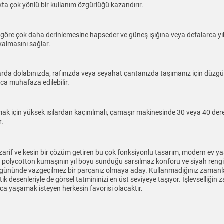
ta çok yönlü bir kullanım özgürlüğü kazandırır.
erine göre çok daha derinlemesine hapseder ve güneş ışığına veya defalarc
kalmasını sağlar.
rda dolabınızda, rafınızda veya seyahat çantanızda taşımanız için düzg
a muhafaza edilebilir.
k için yüksek ısılardan kaçınılmalı, çamaşır makinesinde 30 veya 40 dere
r.
zarif ve kesin bir çözüm getiren bu çok fonksiyonlu tasarım, modern ev yaş
olycotton kumaşının yıl boyu sunduğu sarsılmaz konforu ve siyah rengin a
 her gününde vazgeçilmez bir parçanız olmaya aday. Kullanmadığınız zama
 desenleriyle de görsel tatmininizi en üst seviyeye taşıyor. İşlevselliğin 
nca yaşamak isteyen herkesin favorisi olacaktır.