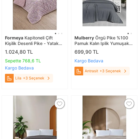
Formeya
Kapitoneli Çift
Mulberry
Örgü Pike %100
Kişilik Desenli Pike - Yatak
Pamuk Kalın Iplik Yumuşak
Örtüsü Takımı 200x230 Cm
Battal Boy 240*260 Antrasit
1.024,80 TL
699,90 TL
- 2 Adet Yastık Kılıflı Lila
Sepette 768,6 TL
Kargo Bedava
Kargo Bedava
Antrasit
+3 Seçenek
Lila
+3 Seçenek