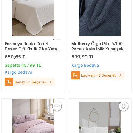
Formeya
Renkli Gofret
Mulberry
Örgü Pike %100
Desen Çift Kişilik Pike Yatak
Pamuk Kalın Iplik Yumuşak
Örtüsü Otel Pike 200x230
Battal Boy 240*260 Lacivert
650,65 TL
699,90 TL
Cm Beyaz
Sepette 487,99 TL
Kargo Bedava
Kargo Bedava
Lacivert
+3 Seçenek
Beyaz
+1 Seçenek