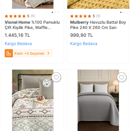
5
(1)
5
(1)
Vionel Home
%100 Pamuklu
Mulberry
Havuzlu Battal Boy
Çift Kişilik Pike, Waffle
Pike 240 X 260 Cm Sarı
Desen, Ponponlu Pike Krem
1.445,16 TL
999,90 TL
Kargo Bedava
Kargo Bedava
Krem
+4 Seçenek