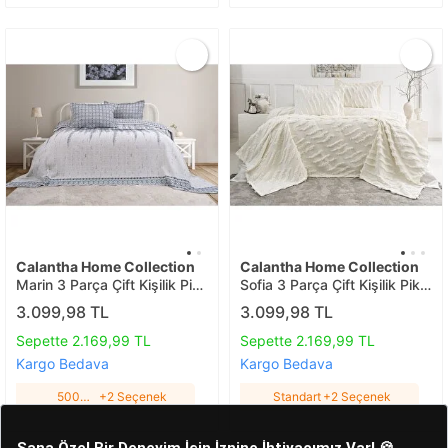
Calantha Home Collection
Calantha Home Collection
Marin 3 Parça Çift Kişilik Pike
Sofia 3 Parça Çift Kişilik Pike
Takımı Lacivert 240 X 260
Takımı Ekru 240 X 260 Cm,
3.099,98 TL
3.099,98 TL
Cm, Laci̇vert, 240 X 260 Cm
Ekru, 240 X 260 Cm
5002 Lacivert
Standart
Sepette 2.169,99 TL
Sepette 2.169,99 TL
Kargo Bedava
Kargo Bedava
5002
+2 Seçenek
Standart
+2 Seçenek
Lacivert