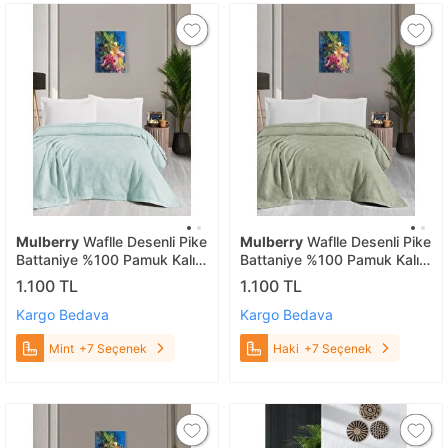
Mulberry
Waflle Desenli Pike
Mulberry
Waflle Desenli Pike
Battaniye %100 Pamuk Kalın
Battaniye %100 Pamuk Kalın
İplik Yumuşak Battal Boy
İplik Yumuşak Battal Boy
1.100 TL
1.100 TL
240 X 260 Mint
240 X 260 Haki
Kargo Bedava
Kargo Bedava
Mint
+7 Seçenek
Haki
+7 Seçenek