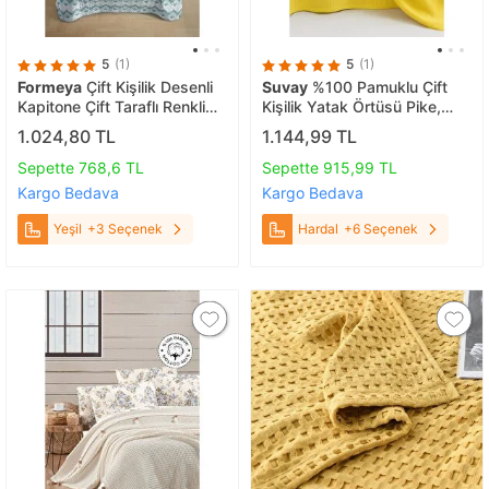
5
(1)
5
(1)
Formeya
Çift Kişilik Desenli
Suvay
%100 Pamuklu Çift
Kapitone Çift Taraflı Renkli
Kişilik Yatak Örtüsü Pike,
Pike Yatak Örtüsü Takımı
Petek Desen Mint Yeşili
1.024,80 TL
1.144,99 TL
200x230 Cm (çarşafsız)
Renkli Pike Hardal
Yeşil
Sepette 768,6 TL
Sepette 915,99 TL
Kargo Bedava
Kargo Bedava
Yeşil
+3 Seçenek
Hardal
+6 Seçenek