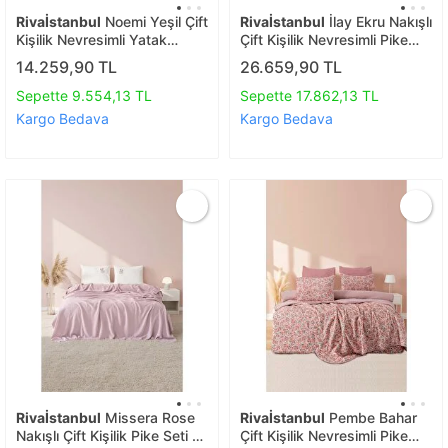
Rivaİstanbul
Noemi Yeşil Çift
Rivaİstanbul
İlay Ekru Nakışlı
Kişilik Nevresimli Yatak
Çift Kişilik Nevresimli Pike
Örtüsü - 7 Parça Çeyiz
Seti - 8 Parça Çeyiz Seti
14.259,90 TL
26.659,90 TL
Seti %100 Pamuklu
Sepette 9.554,13 TL
Sepette 17.862,13 TL
Kargo Bedava
Kargo Bedava
Rivaİstanbul
Missera Rose
Rivaİstanbul
Pembe Bahar
Nakışlı Çift Kişilik Pike Seti -
Çift Kişilik Nevresimli Pike