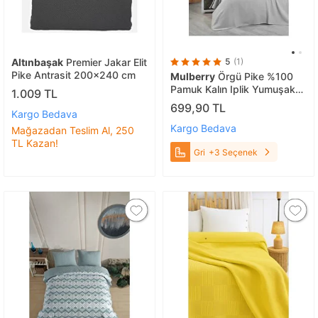
Altınbaşak
Premier Jakar Elit
5
(1)
Pike Antrasit 200x240 cm
Mulberry
Örgü Pike %100
Pamuk Kalın Iplik Yumuşak
1.009 TL
Battal Boy 240*260 Gri
699,90 TL
Kargo Bedava
Kargo Bedava
Mağazadan Teslim Al, 250
TL Kazan!
Gri
+3 Seçenek