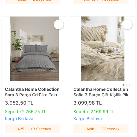
Kahve
Calantha Home Collection
Calantha Home Collection
Sara 3 Parça Gri Pike Takımı
Sofia 3 Parça Çift Kişilik Pike
240 X 260 Cm, Gri, 240 X
Takımı Cappuccino 240 X
3.952,50 TL
3.099,98 TL
260 Cm 4253 Gri
260 Cm, Bej, 240 X 260 Cm
Açık Bej
Sepette 2.766,75 TL
Sepette 2.169,99 TL
Kargo Bedava
Kargo Bedava
4253
+3 Seçenek
Açık
+2 Seçenek
Gri
Bej