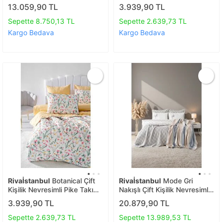
4 Parça Çeyiz Seti
Takımı - 7 Parça Çeyiz Seti
13.059,90 TL
3.939,90 TL
Sepette 8.750,13 TL
Sepette 2.639,73 TL
Kargo Bedava
Kargo Bedava
Rivaİstanbul
Botanical Çift
Rivaİstanbul
Mode Gri
Kişilik Nevresimli Pike Takımı
Nakışlı Çift Kişilik Nevresimli
- 7 Parça Çeyiz Seti
Battaniye Seti - 8 Parça
3.939,90 TL
20.879,90 TL
Çeyiz Seti
Sepette 2.639,73 TL
Sepette 13.989,53 TL