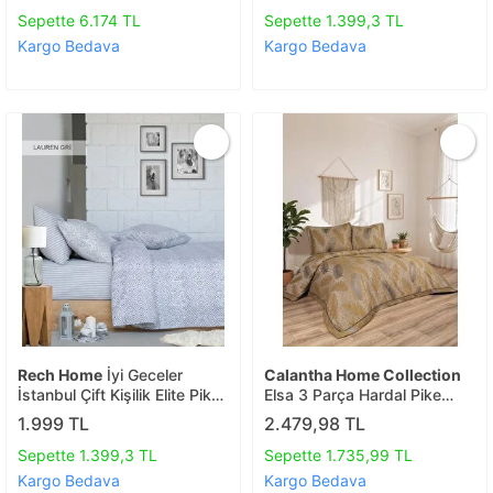
Sepette 6.174 TL
Sepette 1.399,3 TL
Kargo Bedava
Kargo Bedava
Rech Home
İyi Geceler
Calantha Home Collection
İstanbul Çift Kişilik Elite Pike
Elsa 3 Parça Hardal Pike
Takımı Lauren Gri Gri
Takımı 240 X 260 Cm,
1.999 TL
2.479,98 TL
Hardal, 240 X 260 Cm Açık
Hardal
Sepette 1.399,3 TL
Sepette 1.735,99 TL
Kargo Bedava
Kargo Bedava