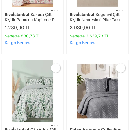
Rivaİstanbul
Sakura Çift
Rivaİstanbul
Begonvil Çift
Kişilik Pamuklu Kapitone Pike
Kişilik Nevresimli Pike Takımı
& Yatak Örtüsü
- 7 Parça Çeyiz Seti
1.239,90 TL
3.939,90 TL
Sepette 830,73 TL
Sepette 2.639,73 TL
Kargo Bedava
Kargo Bedava
Rivaİstanbul
Okaliptus Çift
Calantha Home Collection