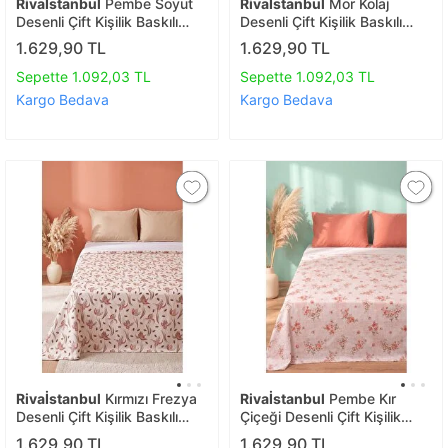
Rivaİstanbul
Pembe Soyut
Rivaİstanbul
Mor Kolaj
Desenli Çift Kişilik Baskılı
Desenli Çift Kişilik Baskılı
Pike & Yatak Örtüsü
Pike & Yatak Örtüsü
1.629,90 TL
1.629,90 TL
200x230 Cm
200x230 Cm
Sepette 1.092,03 TL
Sepette 1.092,03 TL
Kargo Bedava
Kargo Bedava
Rivaİstanbul
Kırmızı Frezya
Rivaİstanbul
Pembe Kır
Desenli Çift Kişilik Baskılı
Çiçeği Desenli Çift Kişilik
Pike & Yatak Örtüsü
Baskılı Pike & Yatak Örtüsü
1.629,90 TL
1.629,90 TL