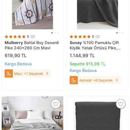
5
(3)
5
(2)
Mulberry
Battal Boy Desenli
Suvay
%100 Pamuklu Çift
Pike 240x260 Cm Mavi
Kişilik Yatak Örtüsü Pike,
Petek Desen Mint Yeşili
619,90 TL
1.144,99 TL
Renkli Pike Antrasit
Kargo Bedava
Sepette 915,99 TL
Kargo Bedava
Mavi
+1 Seçenek
Antrasit
+6 Seçenek