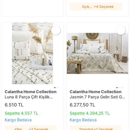
Açık
+4 Seçenek
Hardal
Calantha Home Collection
Calantha Home Collection
Luna 8 Parça Çift Kişilik
Jasmin 7 Parça Gelin Seti Gri
Çeyiz Seti Kahverengi 240 X
240 X 260 Cm, Gri, 240 X
6.510 TL
6.277,50 TL
260 Cm, Kahverengi, 240 X
260 Cm Standart
260 Cm 48mm - Kahve
Sepette 4.557 TL
Sepette 4.394,25 TL
Kargo Bedava
Kargo Bedava
48mm -
+2 Seçenek
Standart
+1 Seçenek