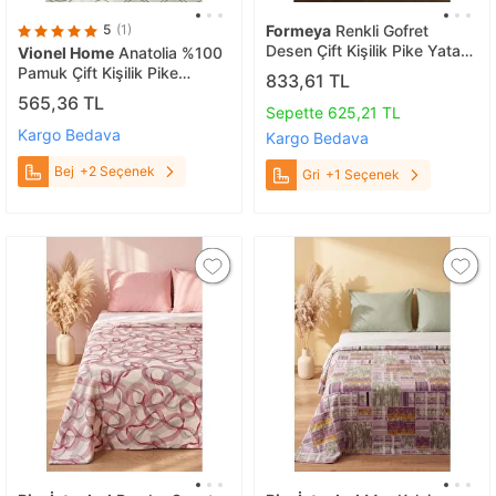
5
(1)
Formeya
Renkli Gofret
Desen Çift Kişilik Pike Yatak
Vionel Home
Anatolia %100
Örtüsü Otel Pike 200x230
Pamuk Çift Kişilik Pike
833,61 TL
Cm Gri
200x230 Cm, Yazlık,
565,36 TL
Sepette 625,21 TL
Yumuşak Yatak Örtüsü, Çok
Amaçlı Pike Bej
Kargo Bedava
Kargo Bedava
Bej
+2 Seçenek
Gri
+1 Seçenek