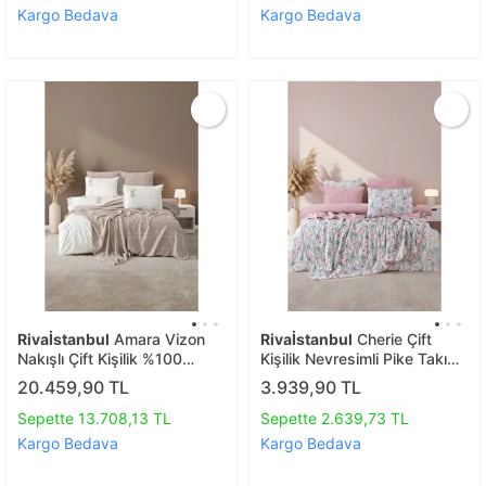
Kargo Bedava
Kargo Bedava
Rivaİstanbul
Amara Vizon
Rivaİstanbul
Cherie Çift
Nakışlı Çift Kişilik %100
Kişilik Nevresimli Pike Takımı
Pamuklu Nevresimli Pike Seti
- 7 Parça Çeyiz Seti
20.459,90 TL
3.939,90 TL
- 7 Parça Çeyiz Seti
Sepette 13.708,13 TL
Sepette 2.639,73 TL
Kargo Bedava
Kargo Bedava