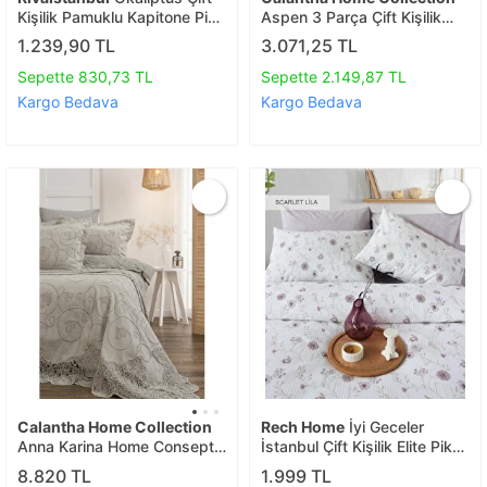
Kişilik Pamuklu Kapitone Pike
Aspen 3 Parça Çift Kişilik
& Yatak Örtüsü
Pike Takımı Gri 240 X 260
1.239,90 TL
3.071,25 TL
Cm
Sepette 830,73 TL
Sepette 2.149,87 TL
Kargo Bedava
Kargo Bedava
Calantha Home Collection
Rech Home
İyi Geceler
Anna Karina Home Consept
İstanbul Çift Kişilik Elite Pike
İsabella 6 Prç Pike Takımı
Takımı Scarlet Lila
8.820 TL
1.999 TL